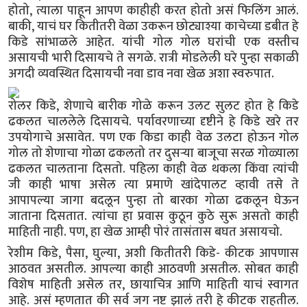
होतो, त्याला पाहून आपण काहीही करत होतो असं फिलिंग आलं.
बाकी, याचं घर कितीतरी वेळा उकरून छोट्याश्या काचेच्या डबीत हे
किडे सांभाळले आहेत. यांची गोल गोल घरांची एक वस्तीच
असायची भारी दिसायचे ते सगळे. रात्री मोडलेली घरे पुन्हा सकाळी
अगदी व्यवस्थित दिसायची नवा डाव नवा खेळ अशा स्वरुपात.
रोलर किडे, शेणाचे बारीक गोळे करून उलट सुलट होत हे किडे
ढकलत चाललेले दिसायचे. पर्यावरणाच्या दृष्टीने हे किडे खरे तर
उपयोगाचे असावेत. पण एक किडा काही वेळ उलटा होऊन गोल
गोल तो शेणाचा गोळा ढकलतो तर दुसऱ्या बाजूचा सरळ गोळ्याला
ढकलत चालताना दिसतो. पहिला काही वेळ थकला किंवा त्यांची
जी काही भाषा असेल त्या प्रमाणे खांदेपालट व्हावी तसे ते
आपापल्या जागा बदलून पुन्हा तो बारका गोळा ढकलून घेऊन
जाताना दिसतात. त्यांचा हा प्रवास कुठून कुठे सुरू असतो काही
माहिती नाही. पण, हा खेळ आम्ही पोरं तासंतास बघत असायचो.
रेशीम किडे, पैसा, घुल्या, अशी कितीतरी किडे- कीटक आपणास
आठवत असतील. आपल्या काही आठवणी असतील. सोबत काही
विशेष माहिती असेल तर, छायाचित्र आणि माहिती याचं स्वागत
आहे. असं म्हणतात की सर्व जग नष्ट झालं तरी हे कीटक राहतील.