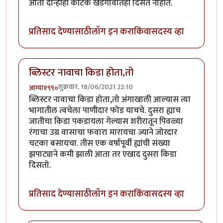
आता दोन्हीही कीटक खेडेगावातही दिसत नाहीत.
प्रतिसाद देण्यासाठी
लॉग इन करा
किंवा
सदस्य व्हा
ब्लिस्टर नावाचा किडा होता,तो
शुक्रवार, 18/06/2021 22:10
आग्या१९९०
ब्लिस्टर नावाचा किडा होता,तो अंगाखाली आल्यास त्या
भागातील त्वचेला पाणीदार फोड याचचे. दुसरा ह्याच
जातीचा किडा पकडायला गेल्यास शरीरातून पिवळ्या
रंगाचा उग्र वासाचा फवारा मारायचा ज्याने जोरदार
चटका बसायचा. तीस एक वर्षापूर्वी ह्यांची संख्या
झपाट्याने कमी झाली आता तर एखाद दुसरा किडा
दिसतो.
प्रतिसाद देण्यासाठी
लॉग इन करा
किंवा
सदस्य व्हा