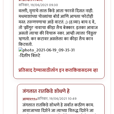
शनिवार, 19/06/2021 09:30
In reply to
'किडे' आवडले.
by
प्रचेतस
वल्ली, मृगाचे लाल किडे आता फारसे दिसत नाही.
मधमाशांच्या पोळ्यांचा बोर्ड आणि आपला फोटोही
मस्त. तरुणपणाचा आहे वाटतं. ;) (ह.घ्या) बाय द वे,
तो 'झींगुर' नावाचा कीड़ा लैच बेक्कार. इतका आवाज
असतो त्याचा की विचारू नका. आम्ही त्याला 'विठ्ठल'
म्हणतो. कर कटावर असलेला का कीड़ा लैच कान
किटवतो.
-दिलीप बिरुटे
प्रतिसाद देण्यासाठी
लॉग इन करा
किंवा
सदस्य व्हा
जंगलात रातकिडे शोधणे हे
शनिवार, 19/06/2021 10:49
आग्या१९९०
In reply to
मस्त....!
by
प्रा.डॉ.दिलीप बिरुटे
जंगलात रातकिडे शोधणे हे सर्वात कठीण काम.
आवाजाच्या दिशेने जा त्याच्या विरुद्ध दिशेने जा