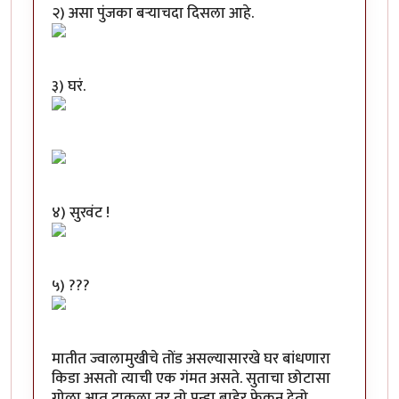
२) असा पुंजका बऱ्याचदा दिसला आहे.
३) घरं.
४) सुरवंट !
५) ???
मातीत ज्वालामुखीचे तोंड असल्यासारखे घर बांधणारा
किडा असतो त्याची एक गंमत असते. सुताचा छोटासा
गोळा आत टाकला तर तो पुन्हा बाहेर फेकून देतो.