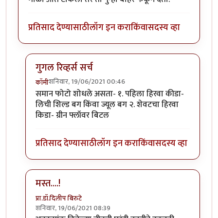
प्रतिसाद देण्यासाठी
लॉग इन करा
किंवा
सदस्य व्हा
गुगल रिव्हर्स सर्च
शनिवार, 19/06/2021 00:46
कॉमी
In reply to
माझ्या कॅमेऱ्यातले काही किडे.
by
कॉमी
समान फोटो शोधले असता- १. पहिला हिरवा कीडा-
लिची शिल्ड बग किंवा ज्यूल बग २. शेवटचा हिरवा
किडा- ग्रीन फ्लॉवर बिटल
प्रतिसाद देण्यासाठी
लॉग इन करा
किंवा
सदस्य व्हा
मस्त....!
प्रा.डॉ.दिलीप बिरुटे
शनिवार, 19/06/2021 08:39