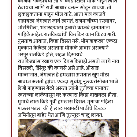
काजवा पकडायचा आणि काडेपेटीला भोक पाडून त्यात
ठेवायचा आणि रात्री आंधार करुन सोडून द्यायचा. तो
लुकलुकताना पाहून मौज वाटे. आता मात्र काजवे
पाहायला जंगलात जावं लागतं. राजमाचीच्या रस्त्यावर,
भोरगिरीला, भंडारदर्‍याला हजारो काजवे झगमताना
पाहिले आहेत. रातकिड्यांची किरकिर कान किटवणारी.
नुसताच आवाज, किडा दिसत नसे. भीमाशंकरला एकदा
मुक्काम केलेला असताना मोकळे आवार असल्याने
भरपूर रातकिडे होते, सहज दिसायचे.
रातकिड्यांसारखाच एक दिवसकिडाही असतो त्याचे नाव
विसरलो, झिंगूर की कायसे असे आहे. ओसाड
माळरानात, जंगलात हे हमखास असतात खूप मोठा
आवाज असतो ह्यांचा. एकदा सुधांशू नूलकरांसोबत भाजे
लेणी पाहण्यास गेलो असता त्यांनी तुतीच्या पानावर
स्वतःच्या लाळेपासून घर करणारा किडा दाखवला होता.
मृगाचे लाल किडे पूर्वी हमखास दिसत. मृगाचा पहिला
पाऊस पडला की हे लाल मखमली पाठीचे किटक
जमिनीतून बाहेर येत आणि तुरुतुरु चालू लागत.