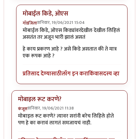
मोबाईल किडे, ओएस
शनिवार, 19/06/2021 15:04
गॉडजिला
In reply to
बाकी मोबाईल किडे, ओएस
by
प्रचेतस
मोबाईल किडे, ओएस किड्यांवरदेखील देखील लिहिलं
असतंत तर अजून भारी झालं असतं
हे काय प्रकरण आहे ? असे किडे असतात की ते मात्र
एक रूपक आहे ?
प्रतिसाद देण्यासाठी
लॉग इन करा
किंवा
सदस्य व्हा
मोबाइल रूट करणे?
शनिवार, 19/06/2021 11:38
कंजूस
मोबाइल रूट करणे? त्यावर सरांनी बरेच लिहिले होते
पण हे का करावं लागतं समजायचं नाही.