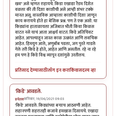
खव" असे म्हणत राहायचे. किडा एखाद्या रैंडम दिशेत
वळला की ती दिशा काशीची असे आम्ही शंभर टक्के
मानत असू. वास्तविक आम्हाला काशीची दिशा जाणून
काय करायचे होते हा बेसिक प्रश्न. पण ते एक असो. या
किड्यांना हाताळायला अजिबात भीती किंवा किळस
वाटत नसे याचं आता आश्चर्य वाटतं. किडे अतिचिवट
आहेत. आपल्याहून जास्त काळ उत्क्रांत आणि लवचिक
आहेत. हिमयुग आले, अणुबॉंब पडला, जग पुरते गाडले
गेले तरी किडे हे होते, आहेत आणि असतील. रहे ना रहे
हम पण हे किडे विश्व व्यापून दशांगुळे उरतीलच.
प्रतिसाद देण्यासाठी
लॉग इन करा
किंवा
सदस्य व्हा
'किडे' आवडले.
शनिवार, 19/06/2021 09:03
प्रचेतस
'किडे' आवडले. किड्यांच्या बर्‍याच आठवणी आहेत.
लहानपणी शहरातही कजावे हमखास दिसायचे. एखादा