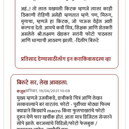
अहं...! तो लाल मखमली किटक म्हणजे त्याला काही
ठिकाणी रोहिणी असेही म्हणतात म्हणे. पण, मिरुग,
मृगाचा, म्हणजे हा किटक, जो पाऊस येईल अशी
कल्पना देतो. आमचे कवी मित्र, शिक्षक आणि शेतकरी
असलेले श्री.लक्ष्मण खेडकर सरांनी फोटो पाठवला
आणि धाग्याची आठवण झाली. -दिलीप बिरुटे
प्रतिसाद देण्यासाठी
लॉग इन करा
किंवा
सदस्य व्हा
बिरुटे सर, लेख आवडला.
शनिवार, 19/06/2021 10:08
कंजूस
मुख्य म्हणजे उजवीकडे, डावीकडे चित्रं आणि लेखन
सरकवल्याने बरं वाटतंय. फोटो - पूर्वीच्या मोठ्या फिल्म
क्याम्राने किड्यांचे macro किंवा फुलपाखरांचे फोटो
दुरून घेणे फार खर्चीक होतं. आता मात्र डिजिटल सेन्सरने
सोपे झाले. काजव्यांचे विडिओ/फोटो फेसबुक /