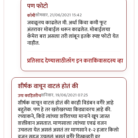
पण फोटो
सोमवार, 21/06/2021 15:42
कॉमी
In reply to
हिरवे बरे आलेत.
by
कंजूस
जवळूनच काढलेत मी. अर्धा किंवा कमी फूट
अंतरावर मोबाईल धरून काढलेत. मोबाईलचा
कॅमेरा बरा असला तरी लांबून इतके स्पष्ट फोटो येत
नाहीत.
प्रतिसाद देण्यासाठी
लॉग इन करा
किंवा
सदस्य व्हा
शीर्षक वाचून वाटलं होतं की
शनिवार, 19/06/2021 07:25
उगा काहितरीच
शीर्षक वाचून वाटलं होतं की काही विडंबन वगैरे आहे
बहुतेक. पण हे तर खरोखरच्या किड्यावरच आहे की.
रच्याकने, किडे त्यांच्या शरीराच्या मानाने खूप जास्त
शक्तीवान असतात. माणसाला त्यांच्या एवढं वजन
उचलता येत असलं असतं तर माणसाने १-२ हजार किलो
वजन सहज उचललं असतं वगैरे डिस्कव्हरी वर