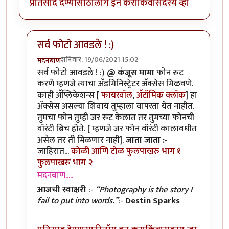
प्रतिसाद देण्यासाठी
लॉग इन करा
किंवा
सदस्य व्हा
सर्व फोटो आवडले ! :)
शनिवार, 19/06/2021 15:02
मदनबाण
In reply to
मोबाइल रूट करणे?
by
कंजूस
सर्व फोटो आवडले ! :)
@ कंजूस मामा
फोन रुट
करणे म्हणजे त्याचा अ‍ॅडमिनिस्ट्रेटर अ‍ॅक्सेस मिळवणे.
काही अ‍ॅप्लिकेशन्स [
फायरवॉल
,
अ‍ॅटॉमिक क्लॉक
] हा
अ‍ॅक्सेस असल्या शिवाय तुम्हाला वापरता येत नाहीत.
तुमचा फोन तुम्ही जर रुट केलात तर तुमच्या फोनची
वॉरंटी ब्रिच होते. [ म्हणजे जर फोन वॉरंटी कालावधीत
असेल तर ती मिळणार नाही].
जाता जाता :-
जाहिरात...
कोळी आणि टोळ
फुलपाखरु भाग १
फुलपाखरु भाग २
मदनबाण.....
आजची स्वाक्षरी
:-
“Photography is the story I
fail to put into words.”
:-
Destin Sparks