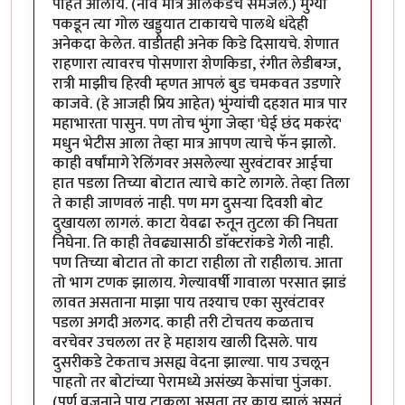
पाहत आलोय. (नाव मात्र अलिकडेच समजले.) मुंग्या
पकडून त्या गोल खड्ड्यात टाकायचे पालथे धंदेही
अनेकदा केलेत. वाडीतही अनेक किडे दिसायचे. शेणात
राहणारा त्यावरच पोसणारा शेणकिडा, रंगीत लेडीबग्ज,
रात्री माझीच हिरवी म्हणत आपलं बुड चमकवत उडणारे
काजवे. (हे आजही प्रिय आहेत) भुंग्यांची दहशत मात्र पार
महाभारता पासुन. पण तोच भुंगा जेव्हा 'घेई छंद मकरंद'
मधुन भेटीस आला तेव्हा मात्र आपण त्याचे फॅन झालो.
काही वर्षांमागे रेलिंगवर असलेल्या सुरवंटावर आईचा
हात पडला तिच्या बोटात त्याचे काटे लागले. तेव्हा तिला
ते काही जाणवलं नाही. पण मग दुसऱ्या दिवशी बोट
दुखायला लागलं. काटा येवढा रुतून तुटला की निघता
निघेना. ति काही तेवढ्यासाठी डाॅक्टरांकडे गेली नाही.
पण तिच्या बोटात तो काटा राहीला तो राहीलाच. आता
तो भाग टणक झालाय. गेल्यावर्षी गावाला परसात झाडं
लावत असताना माझा पाय तश्याच एका सुरवंटावर
पडला अगदी अलगद. काही तरी टोचतय कळताच
वरचेवर उचलला तर हे महाशय खाली दिसले. पाय
दुसरीकडे टेकताच असह्य वेदना झाल्या. पाय उचलून
पाहतो तर बोटांच्या पेरामध्ये असंख्य केसांचा पुंजका.
(पूर्ण वजनाने पाय टाकला असता तर काय झालं असतं