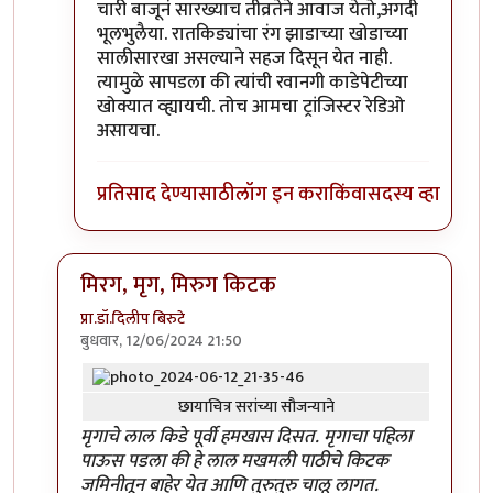
चारी बाजूनं सारख्याच तीव्रतेने आवाज येतो,अगदी
भूलभुलैया. रातकिड्यांचा रंग झाडाच्या खोडाच्या
सालीसारखा असल्याने सहज दिसून येत नाही.
त्यामुळे सापडला की त्यांची रवानगी काडेपेटीच्या
खोक्यात व्ह्यायची. तोच आमचा ट्रांजिस्टर रेडिओ
असायचा.
प्रतिसाद देण्यासाठी
लॉग इन करा
किंवा
सदस्य व्हा
मिरग, मृग, मिरुग किटक
प्रा.डॉ.दिलीप बिरुटे
बुधवार, 12/06/2024 21:50
In reply to
'किडे' आवडले.
by
प्रचेतस
छायाचित्र सरांच्या सौजन्याने
मृगाचे लाल किडे पूर्वी हमखास दिसत. मृगाचा पहिला
पाऊस पडला की हे लाल मखमली पाठीचे किटक
जमिनीतून बाहेर येत आणि तुरुतुरु चालू लागत.