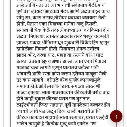
आले आणि नंतर तर त्या भागाची संवेदनाच गेली. पाय
पूर्ण बरा व्हायला आठवडा गेला. आणि जळवांबद्दल काय
सांगू सर, कास तलाव,ठोसेघर धबधबा बघायला गेलो
होतो, येताना एका मित्राच्या मानेवर जळू दिसली.
सगळ्यांनी चेक केले तर प्रत्येकाच्या अंगावर किमान दोन
जळवा निघाल्या. त्यानंतर जळवांबरोबर भरपूर चकमकी
झाल्या. एकदा ऑफिसमधून शुक्रवारी विकेंड ट्रिप म्हणून
दापोलीला निघालो होतो. निघायला अंमळ उशीरच
झाला. भोर, वरंधा घाट, महाड या रस्त्याने वरंधा घाट
उतरता उतरता खूपच अंधार झाला. त्यात एका मित्राला
मळमळायला लागले म्हणून घाटातच कडेला गाडी
थांबवली आणि रस्ता क्रॉस करून दरीच्या बाजूला गेलो
तर काय सांगावे!! दरीतले बरेच पुंजके काजव्यांमुळे
चमकत होते. अविस्मरणीय दृश्य. सगळ्या आठवणी
ताज्या झाल्या. आता पावसाळ्यात कीटकांची बरीच वाढ
होते काही चुकार कीटक घरात पण घुसतात,
लाईटभोवती फिरत राहतात. पूर्वी तापलेल्या बल्बवर झेप
घ्यायचे त्यांचे पंख जळून दिव्याखाली पडायचे आणि
↑
कीटक तडफडत राहायचे आता रस्त्यावर, घरात एलईडी
आलेत त्यामुळे हे कित्येक मृत्यू कमी झालेत. पण