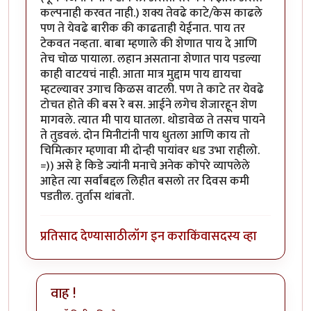
कल्पनाही करवत नाही.) शक्य तेवढे काटे/केस काढले
पण ते येवढे बारीक की काढताही येईनात. पाय तर
टेकवत नव्हता. बाबा म्हणाले की शेणात पाय दे आणि
तेच चोळ पायाला. लहान असताना शेणात पाय पडल्या
काही वाटयचं नाही. आता मात्र मुद्दाम पाय द्यायचा
म्हटल्यावर उगाच किळस वाटली. पण ते काटे तर येवढे
टोचत होते की बस रे बस. आईने लगेच शेजारहून शेण
मागवले. त्यात मी पाय घातला. थोडावेळ ते तसच पायने
ते तुडवलं. दोन मिनीटांनी पाय धुतला आणि काय तो
चिमित्कार म्हणावा मी दोन्ही पायांवर धड उभा राहीलो.
=)) असे हे किडे ज्यांनी मनाचे अनेक कोपरे व्यापलेले
आहेत त्या सर्वांबद्दल लिहीत बसलो तर दिवस कमी
पडतील. तुर्तास थांबतो.
प्रतिसाद देण्यासाठी
लॉग इन करा
किंवा
सदस्य व्हा
वाह !