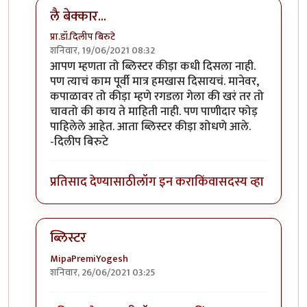
लै बेक्कार...
प्रा.डॉ.दिलीप बिरुटे
शनिवार, 19/06/2021 08:32
In reply to
ब्लिस्टर नावाचा किडा होता,तो
by
आग्या१९९०
आपण म्हणता तो ब्लिस्टर कीड़ा कधी दिसला नाही.
पण त्याचं काम पूर्वी मात्र हमखास दिसायचं. मानेवर,
कपाळावर तो कीड़ा म्हणे रगडला गेला की खरं तर तो
चावतो की काय ते माहिती नाही. पण पाणीदार फोड़
पाहिलेले आहेत. आता ब्लिस्टर कीड़ा शोधणे आले.
-दिलीप बिरुटे
प्रतिसाद देण्यासाठी
लॉग इन करा
किंवा
सदस्य व्हा
ब्लिस्टर
MipaPremiYogesh
शनिवार, 26/06/2021 03:25
In reply to
ब्लिस्टर नावाचा किडा होता,तो
by
आग्या१९९०