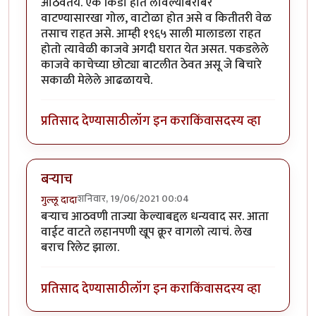
आठवतंय. एक किडा हात लावल्याबरोबर
वाटण्यासारखा गोल, वाटोळा होत असे व कितीतरी वेळ
तसाच राहत असे. आम्ही १९६५ साली मालाडला राहत
होतो त्यावेळी काजवे अगदी घरात येत असत. पकडलेले
काजवे काचेच्या छोट्या बाटलीत ठेवत असू जे बिचारे
सकाळी मेलेले आढळायचे.
प्रतिसाद देण्यासाठी
लॉग इन करा
किंवा
सदस्य व्हा
बऱ्याच
शनिवार, 19/06/2021 00:04
गुल्लू दादा
बऱ्याच आठवणी ताज्या केल्याबद्दल धन्यवाद सर. आता
वाईट वाटते लहानपणी खूप क्रूर वागलो त्याचं. लेख
बराच रिलेट झाला.
प्रतिसाद देण्यासाठी
लॉग इन करा
किंवा
सदस्य व्हा