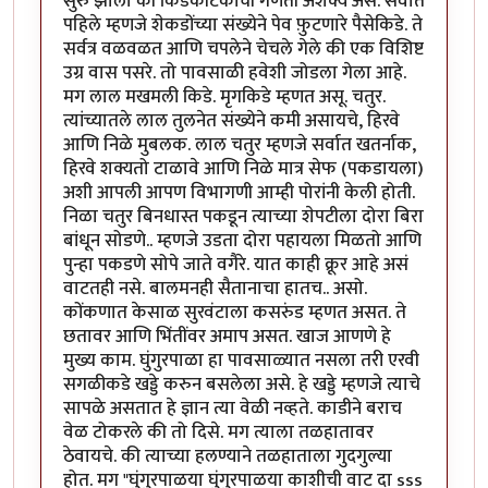
सुरु झाला की किडेकीटकांची गणती अशक्य असे. सर्वात
पहिले म्हणजे शेकडोंच्या संख्येने पेव फ़ुटणारे पैसेकिडे. ते
सर्वत्र वळवळत आणि चपलेने चेचले गेले की एक विशिष्ट
उग्र वास पसरे. तो पावसाळी हवेशी जोडला गेला आहे.
मग लाल मखमली किडे. मृगकिडे म्हणत असू. चतुर.
त्यांच्यातले लाल तुलनेत संख्येने कमी असायचे, हिरवे
आणि निळे मुबलक. लाल चतुर म्हणजे सर्वात खतर्नाक,
हिरवे शक्यतो टाळावे आणि निळे मात्र सेफ (पकडायला)
अशी आपली आपण विभागणी आम्ही पोरांनी केली होती.
निळा चतुर बिनधास्त पकडून त्याच्या शेपटीला दोरा बिरा
बांधून सोडणे.. म्हणजे उडता दोरा पहायला मिळतो आणि
पुन्हा पकडणे सोपे जाते वगैरे. यात काही क्रूर आहे असं
वाटतही नसे. बालमनही सैतानाचा हातच.. असो.
कोंकणात केसाळ सुरवंटाला कसरुंड म्हणत असत. ते
छतावर आणि भिंतींवर अमाप असत. खाज आणणे हे
मुख्य काम. घुंगुरपाळा हा पावसाळ्यात नसला तरी एरवी
सगळीकडे खड्डे करुन बसलेला असे. हे खड्डे म्हणजे त्याचे
सापळे असतात हे ज्ञान त्या वेळी नव्हते. काडीने बराच
वेळ टोकरले की तो दिसे. मग त्याला तळहातावर
ठेवायचे. की त्याच्या हलण्याने तळहाताला गुदगुल्या
होत. मग "घुंगुरपाळया घुंगुरपाळया काशीची वाट दा sss