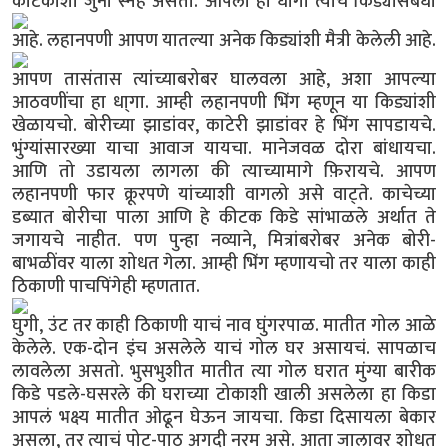
कीटकाशी जुना स्नेह असतो.
आपला हा धागा त्याच किड्यासंबंधी
आहे.
लहानपणी आपण यातल्या अनेक किड्यांशी मैत्री केलेली आहे.
आपण तासंतास त्यांच्याबरोबर घालवला आहे, अशा आपल्या
आठवणींचा हा धा्गा. आम्ही लहानपणी भिंग म्हणून या किड्यांशी
खेळायचो. बोरीच्या झाडांवर, काटेरी झाडांवर हे भिंग सापडायचे.
भुंग्यांसारख्या याचा आवाज यायचा. मानेजवळ दोरा बांधायचा.
आणि तो उडायला लागला की त्याच्यामागे फ़िरायचे. आपण
लहानपणी फार क्रूरपणे यांच्याशी वागलो असे वाट्ते. काचेच्या
डब्यात बोरीचा पाला आणि हे कीटक किडे सांभाळले अर्थात ते
जगायचे नाहीत. पण पुन्हा नव्याने, मित्रांबरोबर अनेक बोरी-
बाभळींवर याला शोधत गेला. आम्ही भिंग म्हणायचो तर याला काही
ठिकाणी पाचपिंगेही म्हणतात.
घुगी, उंट तर काही ठिकाणी याचं नाव घुंगरपाळ. मातीत गोल आळे
केलेले. एक-दोन इंच असलेले याचं गोल घर असायचं. सापळाच
लावलेला असतो. भुसभुशीत मातीत त्या गोल घरात मुंग्या बारीक
किडे पडले-घसरले की घराच्या टोकाशी खाली असलेला हा किडा
आपलं भक्ष्य मातीत ओढून घेऊन जायचा. किडा दिसायला बेकार
असला, तर त्याचं पोट-पाठ अगदी नरम असे. आता जालावर शोधत