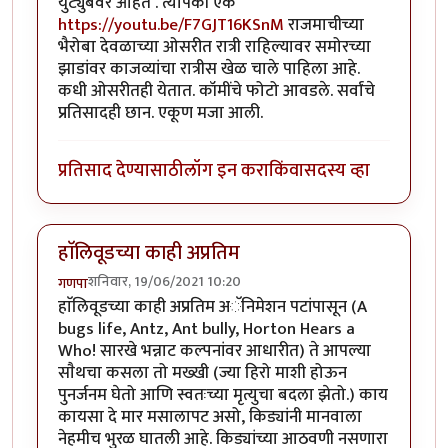
युट्युबवर आहेत . त्यापैकी एक
https://youtu.be/F7GJT16KSnM
राजमाचीच्या
भैरोबा देवळाच्या ओसरीत रात्री राहिल्यावर समोरच्या
झाडांवर काजव्यांचा रात्रीस खेळ चाले पाहिला आहे.
कधी ओसरीतही येतात. कॉमींचे फोटो आवडले. सर्वांचे
प्रतिसादही छान. एकूण मजा आली.
प्रतिसाद देण्यासाठी
लॉग इन करा
किंवा
सदस्य व्हा
हाॅलिवूडच्या काही अप्रतिम
शनिवार, 19/06/2021 10:20
गणपा
हाॅलिवूडच्या काही अप्रतिम अॅनिमेशन पटांपासून (A
bugs life, Antz, Ant bully, Horton Hears a
Who! सारखे भन्नाट कल्पनांवर आधारीत) ते आपल्या
साैथचा कसला तो मख्खी (ज्या हिरो माशी होऊन
पुनर्जनम घेतो आणि स्वतःच्या मृत्युचा बदला झेतो.) काय
कायसा दे मार मसालापट असो, किड्यांनी मानवाला
नेहमीच भुरळ घातली आहे. किड्यांच्या आठवणी नसणारा