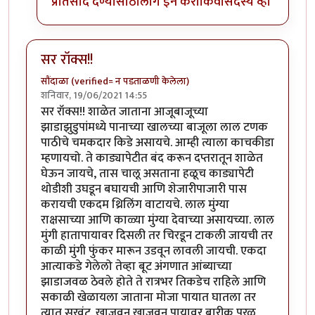
प्रतिसाद देण्यासाठी
लॉग इन करा
किंवा
सदस्य व्हा
सर रॉक्स!!
सौंदाळा (verified= न पडताळणी केलेला)
शनिवार, 19/06/2021 14:55
सर रॉक्स!! शाळेत जाताना आजूबाजूच्या
झाडाझुडुपांमध्ये पानाच्या खालच्या बाजूला लाल टणक
पाठीचे चमकदार किडे असायचे. आम्ही त्याला काचकीडा
म्हणायचो. ते काड्यापेटीत बंद करून दप्तरातून शाळेत
घेऊन जायचे, तास चालू असताना हळूच काड्यापेटी
थोडीशी उघडून बघायची आणि शेजारीपाजारी पास
करायची एकदम थ्रिलिंग वाटायचे. लाल मुंग्या
राक्षसाच्या आणि काळ्या मुंग्या देवाच्या असायच्या. लाल
मुंगी हातापायावर दिसली तर चिरडून टाकली जायची तर
काळी मुंगी फुंकर मारून उडवून लावली जायची. एकदा
आत्याकडे गेलेलो तेव्हा बूट अंगणात आंब्याच्या
झाडाजवळ ठेवले होते ते रात्रभर तिकडेच राहिले आणि
सकाळी खेळायला जाताना मोजा पायात घातला तर
त्यात सुरवंट. खाजवून खाजवून पायावर बारीक पुरळ