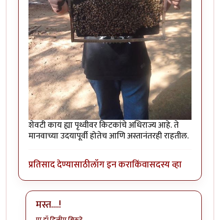
शेवटी काय ह्या पृथ्वीवर किटकांचे अधिराज्य आहे. ते
मानवाच्या उदयापूर्वी होतेच आणि अस्तानंतरही राहतील.
प्रतिसाद देण्यासाठी
लॉग इन करा
किंवा
सदस्य व्हा
मस्त....!
प्रा.डॉ.दिलीप बिरुटे