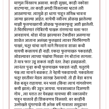
माणुस विरळाच असावा. काही सुखद, काही नकोशा
वाटणाऱ्या, तर काही अगदी विसराव्या म्हटलं तरी
आठवणाऱ्या. त्यामुळे हा धागा पाहून संमिश्र भावना
जाग्या झाल्या आहेत. वाचेची नवीनच ओळख झालेल्या
माझी फुलपाखराची ओळख 'फुलकाफुलू' अशी झालेली.
ते भिरभिरणारं रंगेबिरंगी पाखरू रांगणाऱ्या मला फार
आवडायचं. थोडा मोठा झाल्यावर टेकडीवर असणाऱ्या
शाळेत जाताना असंख्य फुलझाडं त्यावर भिरभिरणारी
पाखरं, चतूर यांचा मागे मागे फिरताना शाळा कधी
यायची कळायचं ही नाही. एकदा फुलपाखरु पकडलंही.
सोडल्यावर त्याच्या पंखांचा पिवळा रंग बोटांना लागला.
ते मात्र फार उडू शकलं नाही नंतर. तेव्हा हळहळलो.
त्यानंतर पुन्हा कधी फुलपाखरू पकडलं नाही. चतुरांचे
पंख त्या मानाने बळकट. ते नेहमी पकडायचो. पकडलेला
चतूर छातीवर मेडल सारखा ठेवायचो. तो ही वेडा बराच
वेळ बसून राहायचा. मन भरलं (किंवा त्याचं गांगरलेपण
कमी झालं) की उडून जायचा. पावसाळ्यात दिसणारी
गोम , त्या घरात तर येवढ्या यायच्या की नकासमोर
पाहून चालावे ही शिकवणच विसरलो. वर काहींनी
उल्लेखले घुंगरपाळे मी अनेक वर्षे गावाला समुद्रावर