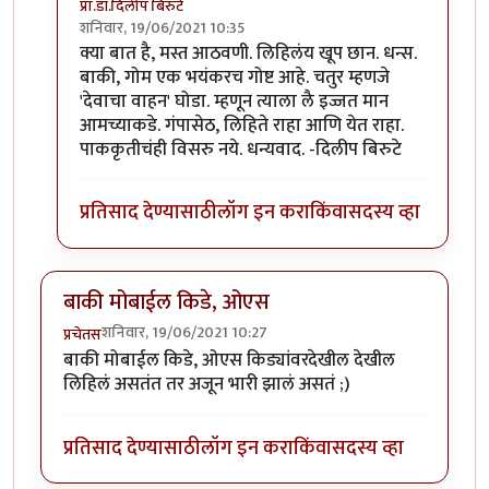
प्रा.डॉ.दिलीप बिरुटे
शनिवार, 19/06/2021 10:35
In reply to
हाॅलिवूडच्या काही अप्रतिम
by
गणपा
क्या बात है, मस्त आठवणी. लिहिलंय खूप छान. धन्स.
बाकी, गोम एक भयंकरच गोष्ट आहे. चतुर म्हणजे
'देवाचा वाहन' घोडा. म्हणून त्याला लै इज्जत मान
आमच्याकडे. गंपासेठ, लिहिते राहा आणि येत राहा.
पाककृतीचंही विसरु नये. धन्यवाद. -दिलीप बिरुटे
प्रतिसाद देण्यासाठी
लॉग इन करा
किंवा
सदस्य व्हा
बाकी मोबाईल किडे, ओएस
शनिवार, 19/06/2021 10:27
प्रचेतस
बाकी मोबाईल किडे, ओएस किड्यांवरदेखील देखील
लिहिलं असतंत तर अजून भारी झालं असतं ;)
प्रतिसाद देण्यासाठी
लॉग इन करा
किंवा
सदस्य व्हा