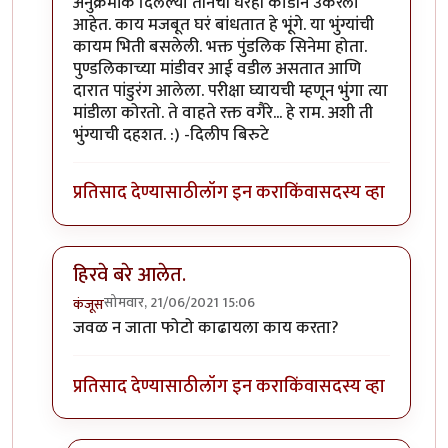
In reply to
माझ्या कॅमेऱ्यातले काही किडे.
by
कॉमी
अनुक्रमांक दिलेल्या तीनची घरंही काडीने उकरली
आहेत. काय मजबूत घरं बांधतात हे भूंगे. या भुंग्यांची
कायम भिती बसलेली. भक्त पुंडलिक सिनेमा होता.
पुण्डलिकाच्या मांडीवर आई वडील असतात आणि
दारात पांडुरंग आलेला. परीक्षा घ्यायची म्हणून भुंंगा त्या
मांडीला कोरतो. ते वाहते रक्त वगैरे... हे राम. अशी ती
भुंग्याची दहशत. :) -दिलीप बिरुटे
प्रतिसाद देण्यासाठी
लॉग इन करा
किंवा
सदस्य व्हा
हिरवे बरे आलेत.
सोमवार, 21/06/2021 15:06
कंजूस
In reply to
माझ्या कॅमेऱ्यातले काही किडे.
by
कॉमी
जवळ न जाता फोटो काढायला काय करता?
प्रतिसाद देण्यासाठी
लॉग इन करा
किंवा
सदस्य व्हा