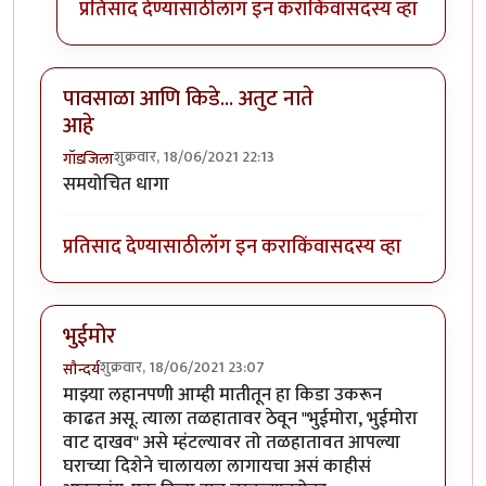
प्रतिसाद देण्यासाठी
लॉग इन करा
किंवा
सदस्य व्हा
पावसाळा आणि किडे... अतुट नाते
आहे
शुक्रवार, 18/06/2021 22:13
गॉडजिला
समयोचित धागा
प्रतिसाद देण्यासाठी
लॉग इन करा
किंवा
सदस्य व्हा
भुईमोर
शुक्रवार, 18/06/2021 23:07
सौन्दर्य
माझ्या लहानपणी आम्ही मातीतून हा किडा उकरून
काढत असू. त्याला तळहातावर ठेवून "भुईमोरा, भुईमोरा
वाट दाखव" असे म्हंटल्यावर तो तळहातावत आपल्या
घराच्या दिशेने चालायला लागायचा असं काहीसं