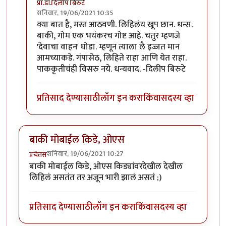
प्रा.डॉ.दिलीप बिरुटे
शनिवार, 19/06/2021 10:35
In reply to
हाॅलिवूडच्या काही अप्रतिम
by
गणपा
क्या बात है, मस्त आठवणी. लिहिलंय खूप छान. धन्स.
बाकी, गोम एक भयंकरच गोष्ट आहे. चतुर म्हणजे
'देवाचा वाहन' घोडा. म्हणून त्याला लै इज्जत मान
आमच्याकडे. गंपासेठ, लिहिते राहा आणि येत राहा.
पाककृतीचंही विसरु नये. धन्यवाद. -दिलीप बिरुटे
प्रतिसाद देण्यासाठी
लॉग इन करा
किंवा
सदस्य व्हा
बाकी मोबाईल किडे, ओएस
शनिवार, 19/06/2021 10:27
प्रचेतस
बाकी मोबाईल किडे, ओएस किड्यांवरदेखील देखील
लिहिलं असतंत तर अजून भारी झालं असतं ;)
प्रतिसाद देण्यासाठी
लॉग इन करा
किंवा
सदस्य व्हा