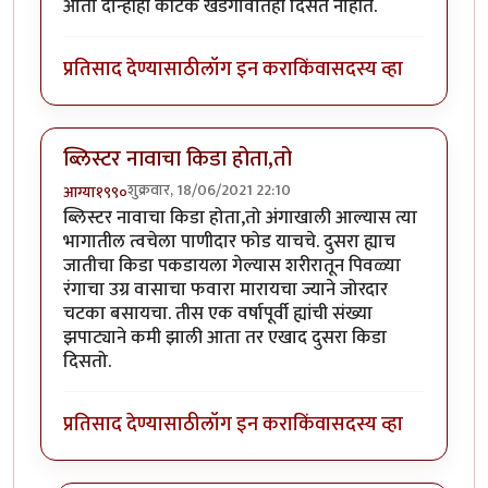
आता दोन्हीही कीटक खेडेगावातही दिसत नाहीत.
प्रतिसाद देण्यासाठी
लॉग इन करा
किंवा
सदस्य व्हा
ब्लिस्टर नावाचा किडा होता,तो
शुक्रवार, 18/06/2021 22:10
आग्या१९९०
ब्लिस्टर नावाचा किडा होता,तो अंगाखाली आल्यास त्या
भागातील त्वचेला पाणीदार फोड याचचे. दुसरा ह्याच
जातीचा किडा पकडायला गेल्यास शरीरातून पिवळ्या
रंगाचा उग्र वासाचा फवारा मारायचा ज्याने जोरदार
चटका बसायचा. तीस एक वर्षापूर्वी ह्यांची संख्या
झपाट्याने कमी झाली आता तर एखाद दुसरा किडा
दिसतो.
प्रतिसाद देण्यासाठी
लॉग इन करा
किंवा
सदस्य व्हा