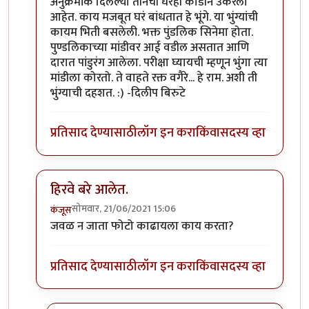
In reply to
माझ्या कॅमेऱ्यातले काही किडे.
by
कॉमी
अनुक्रमांक दिलेल्या तीनची घरंही काडीने उकरली
आहेत. काय मजबूत घरं बांधतात हे भूंगे. या भुंग्यांची
कायम भिती बसलेली. भक्त पुंडलिक सिनेमा होता.
पुण्डलिकाच्या मांडीवर आई वडील असतात आणि
दारात पांडुरंग आलेला. परीक्षा घ्यायची म्हणून भुंंगा त्या
मांडीला कोरतो. ते वाहते रक्त वगैरे... हे राम. अशी ती
भुंग्याची दहशत. :) -दिलीप बिरुटे
प्रतिसाद देण्यासाठी
लॉग इन करा
किंवा
सदस्य व्हा
हिरवे बरे आलेत.
सोमवार, 21/06/2021 15:06
कंजूस
In reply to
माझ्या कॅमेऱ्यातले काही किडे.
by
कॉमी
जवळ न जाता फोटो काढायला काय करता?
प्रतिसाद देण्यासाठी
लॉग इन करा
किंवा
सदस्य व्हा