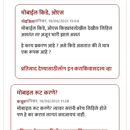
मोबाईल किडे, ओएस
शनिवार, 19/06/2021 15:04
गॉडजिला
In reply to
बाकी मोबाईल किडे, ओएस
by
प्रचेतस
मोबाईल किडे, ओएस किड्यांवरदेखील देखील लिहिलं
असतंत तर अजून भारी झालं असतं
हे काय प्रकरण आहे ? असे किडे असतात की ते मात्र
एक रूपक आहे ?
प्रतिसाद देण्यासाठी
लॉग इन करा
किंवा
सदस्य व्हा
मोबाइल रूट करणे?
शनिवार, 19/06/2021 11:38
कंजूस
मोबाइल रूट करणे? त्यावर सरांनी बरेच लिहिले होते
पण हे का करावं लागतं समजायचं नाही.