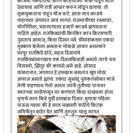
काजवा पकडायचा आणि काडेपेटीला भोक पाडून त्यात
ठेवायचा आणि रात्री आंधार करुन सोडून द्यायचा. तो
लुकलुकताना पाहून मौज वाटे. आता मात्र काजवे
पाहायला जंगलात जावं लागतं. राजमाचीच्या रस्त्यावर,
भोरगिरीला, भंडारदर्‍याला हजारो काजवे झगमताना
पाहिले आहेत. रातकिड्यांची किरकिर कान किटवणारी.
नुसताच आवाज, किडा दिसत नसे. भीमाशंकरला एकदा
मुक्काम केलेला असताना मोकळे आवार असल्याने
भरपूर रातकिडे होते, सहज दिसायचे.
रातकिड्यांसारखाच एक दिवसकिडाही असतो त्याचे नाव
विसरलो, झिंगूर की कायसे असे आहे. ओसाड
माळरानात, जंगलात हे हमखास असतात खूप मोठा
आवाज असतो ह्यांचा. एकदा सुधांशू नूलकरांसोबत भाजे
लेणी पाहण्यास गेलो असता त्यांनी तुतीच्या पानावर
स्वतःच्या लाळेपासून घर करणारा किडा दाखवला होता.
मृगाचे लाल किडे पूर्वी हमखास दिसत. मृगाचा पहिला
पाऊस पडला की हे लाल मखमली पाठीचे किटक
जमिनीतून बाहेर येत आणि तुरुतुरु चालू लागत.