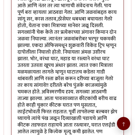
आले आणि नंतर तर त्या भागाची संवेदनाच गेली. पाय
पूर्ण बरा व्हायला आठवडा गेला. आणि जळवांबद्दल काय
सांगू सर, कास तलाव,ठोसेघर धबधबा बघायला गेलो
होतो, येताना एका मित्राच्या मानेवर जळू दिसली.
सगळ्यांनी चेक केले तर प्रत्येकाच्या अंगावर किमान दोन
जळवा निघाल्या. त्यानंतर जळवांबरोबर भरपूर चकमकी
झाल्या. एकदा ऑफिसमधून शुक्रवारी विकेंड ट्रिप म्हणून
दापोलीला निघालो होतो. निघायला अंमळ उशीरच
झाला. भोर, वरंधा घाट, महाड या रस्त्याने वरंधा घाट
उतरता उतरता खूपच अंधार झाला. त्यात एका मित्राला
मळमळायला लागले म्हणून घाटातच कडेला गाडी
थांबवली आणि रस्ता क्रॉस करून दरीच्या बाजूला गेलो
तर काय सांगावे!! दरीतले बरेच पुंजके काजव्यांमुळे
चमकत होते. अविस्मरणीय दृश्य. सगळ्या आठवणी
ताज्या झाल्या. आता पावसाळ्यात कीटकांची बरीच वाढ
होते काही चुकार कीटक घरात पण घुसतात,
लाईटभोवती फिरत राहतात. पूर्वी तापलेल्या बल्बवर झेप
घ्यायचे त्यांचे पंख जळून दिव्याखाली पडायचे आणि
↑
कीटक तडफडत राहायचे आता रस्त्यावर, घरात एलईडी
आलेत त्यामुळे हे कित्येक मृत्यू कमी झालेत. पण