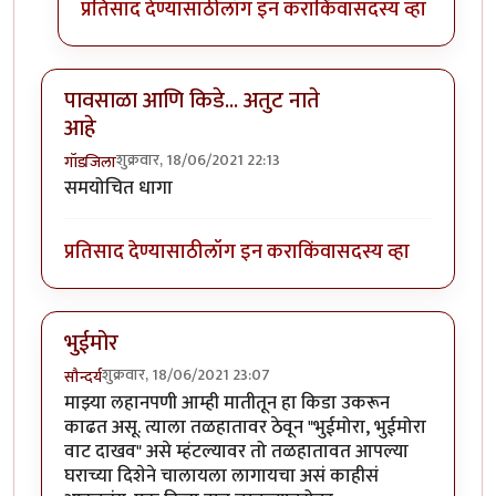
प्रतिसाद देण्यासाठी
लॉग इन करा
किंवा
सदस्य व्हा
पावसाळा आणि किडे... अतुट नाते
आहे
शुक्रवार, 18/06/2021 22:13
गॉडजिला
समयोचित धागा
प्रतिसाद देण्यासाठी
लॉग इन करा
किंवा
सदस्य व्हा
भुईमोर
शुक्रवार, 18/06/2021 23:07
सौन्दर्य
माझ्या लहानपणी आम्ही मातीतून हा किडा उकरून
काढत असू. त्याला तळहातावर ठेवून "भुईमोरा, भुईमोरा
वाट दाखव" असे म्हंटल्यावर तो तळहातावत आपल्या
घराच्या दिशेने चालायला लागायचा असं काहीसं