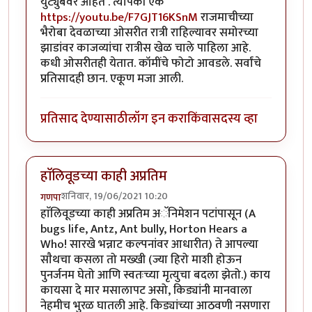
युट्युबवर आहेत . त्यापैकी एक
https://youtu.be/F7GJT16KSnM
राजमाचीच्या
भैरोबा देवळाच्या ओसरीत रात्री राहिल्यावर समोरच्या
झाडांवर काजव्यांचा रात्रीस खेळ चाले पाहिला आहे.
कधी ओसरीतही येतात. कॉमींचे फोटो आवडले. सर्वांचे
प्रतिसादही छान. एकूण मजा आली.
प्रतिसाद देण्यासाठी
लॉग इन करा
किंवा
सदस्य व्हा
हाॅलिवूडच्या काही अप्रतिम
शनिवार, 19/06/2021 10:20
गणपा
हाॅलिवूडच्या काही अप्रतिम अॅनिमेशन पटांपासून (A
bugs life, Antz, Ant bully, Horton Hears a
Who! सारखे भन्नाट कल्पनांवर आधारीत) ते आपल्या
साैथचा कसला तो मख्खी (ज्या हिरो माशी होऊन
पुनर्जनम घेतो आणि स्वतःच्या मृत्युचा बदला झेतो.) काय
कायसा दे मार मसालापट असो, किड्यांनी मानवाला
नेहमीच भुरळ घातली आहे. किड्यांच्या आठवणी नसणारा