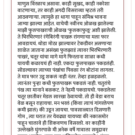
माणुस विरळाच असावा. काही सुखद, काही नकोशा
वाटणाऱ्या, तर काही अगदी विसराव्या म्हटलं तरी
आठवणाऱ्या. त्यामुळे हा धागा पाहून संमिश्र भावना
जाग्या झाल्या आहेत. वाचेची नवीनच ओळख झालेल्या
माझी फुलपाखराची ओळख 'फुलकाफुलू' अशी झालेली.
ते भिरभिरणारं रंगेबिरंगी पाखरू रांगणाऱ्या मला फार
आवडायचं. थोडा मोठा झाल्यावर टेकडीवर असणाऱ्या
शाळेत जाताना असंख्य फुलझाडं त्यावर भिरभिरणारी
पाखरं, चतूर यांचा मागे मागे फिरताना शाळा कधी
यायची कळायचं ही नाही. एकदा फुलपाखरु पकडलंही.
सोडल्यावर त्याच्या पंखांचा पिवळा रंग बोटांना लागला.
ते मात्र फार उडू शकलं नाही नंतर. तेव्हा हळहळलो.
त्यानंतर पुन्हा कधी फुलपाखरू पकडलं नाही. चतुरांचे
पंख त्या मानाने बळकट. ते नेहमी पकडायचो. पकडलेला
चतूर छातीवर मेडल सारखा ठेवायचो. तो ही वेडा बराच
वेळ बसून राहायचा. मन भरलं (किंवा त्याचं गांगरलेपण
कमी झालं) की उडून जायचा. पावसाळ्यात दिसणारी
गोम , त्या घरात तर येवढ्या यायच्या की नकासमोर
पाहून चालावे ही शिकवणच विसरलो. वर काहींनी
उल्लेखले घुंगरपाळे मी अनेक वर्षे गावाला समुद्रावर