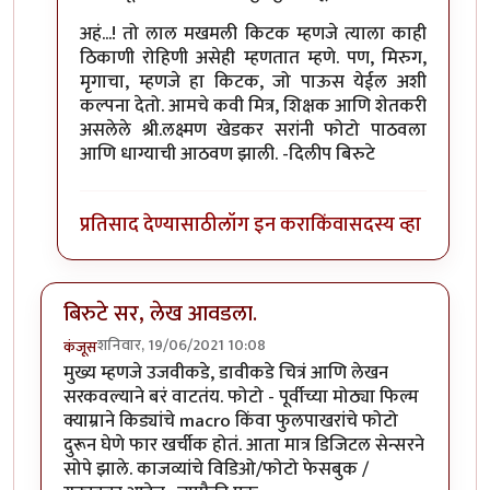
अहं...! तो लाल मखमली किटक म्हणजे त्याला काही
ठिकाणी रोहिणी असेही म्हणतात म्हणे. पण, मिरुग,
मृगाचा, म्हणजे हा किटक, जो पाऊस येईल अशी
कल्पना देतो. आमचे कवी मित्र, शिक्षक आणि शेतकरी
असलेले श्री.लक्ष्मण खेडकर सरांनी फोटो पाठवला
आणि धाग्याची आठवण झाली. -दिलीप बिरुटे
प्रतिसाद देण्यासाठी
लॉग इन करा
किंवा
सदस्य व्हा
बिरुटे सर, लेख आवडला.
शनिवार, 19/06/2021 10:08
कंजूस
मुख्य म्हणजे उजवीकडे, डावीकडे चित्रं आणि लेखन
सरकवल्याने बरं वाटतंय. फोटो - पूर्वीच्या मोठ्या फिल्म
क्याम्राने किड्यांचे macro किंवा फुलपाखरांचे फोटो
दुरून घेणे फार खर्चीक होतं. आता मात्र डिजिटल सेन्सरने
सोपे झाले. काजव्यांचे विडिओ/फोटो फेसबुक /