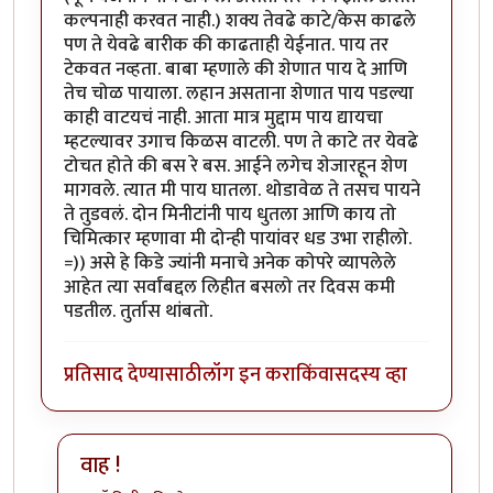
कल्पनाही करवत नाही.) शक्य तेवढे काटे/केस काढले
पण ते येवढे बारीक की काढताही येईनात. पाय तर
टेकवत नव्हता. बाबा म्हणाले की शेणात पाय दे आणि
तेच चोळ पायाला. लहान असताना शेणात पाय पडल्या
काही वाटयचं नाही. आता मात्र मुद्दाम पाय द्यायचा
म्हटल्यावर उगाच किळस वाटली. पण ते काटे तर येवढे
टोचत होते की बस रे बस. आईने लगेच शेजारहून शेण
मागवले. त्यात मी पाय घातला. थोडावेळ ते तसच पायने
ते तुडवलं. दोन मिनीटांनी पाय धुतला आणि काय तो
चिमित्कार म्हणावा मी दोन्ही पायांवर धड उभा राहीलो.
=)) असे हे किडे ज्यांनी मनाचे अनेक कोपरे व्यापलेले
आहेत त्या सर्वांबद्दल लिहीत बसलो तर दिवस कमी
पडतील. तुर्तास थांबतो.
प्रतिसाद देण्यासाठी
लॉग इन करा
किंवा
सदस्य व्हा
वाह !