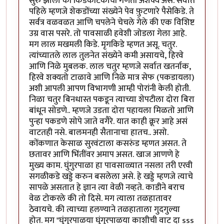
सुरु झाला की किडेकीटकांची गणती अशक्य असे. सर्वात
पहिले म्हणजे शेकडोंच्या संख्येने पेव फ़ुटणारे पैसेकिडे. ते
सर्वत्र वळवळत आणि चपलेने चेचले गेले की एक विशिष्ट
उग्र वास पसरे. तो पावसाळी हवेशी जोडला गेला आहे.
मग लाल मखमली किडे. मृगकिडे म्हणत असू. चतुर.
त्यांच्यातले लाल तुलनेत संख्येने कमी असायचे, हिरवे
आणि निळे मुबलक. लाल चतुर म्हणजे सर्वात खतर्नाक,
हिरवे शक्यतो टाळावे आणि निळे मात्र सेफ (पकडायला)
अशी आपली आपण विभागणी आम्ही पोरांनी केली होती.
निळा चतुर बिनधास्त पकडून त्याच्या शेपटीला दोरा बिरा
बांधून सोडणे.. म्हणजे उडता दोरा पहायला मिळतो आणि
पुन्हा पकडणे सोपे जाते वगैरे. यात काही क्रूर आहे असं
वाटतही नसे. बालमनही सैतानाचा हातच.. असो.
कोंकणात केसाळ सुरवंटाला कसरुंड म्हणत असत. ते
छतावर आणि भिंतींवर अमाप असत. खाज आणणे हे
मुख्य काम. घुंगुरपाळा हा पावसाळ्यात नसला तरी एरवी
सगळीकडे खड्डे करुन बसलेला असे. हे खड्डे म्हणजे त्याचे
सापळे असतात हे ज्ञान त्या वेळी नव्हते. काडीने बराच
वेळ टोकरले की तो दिसे. मग त्याला तळहातावर
ठेवायचे. की त्याच्या हलण्याने तळहाताला गुदगुल्या
होत. मग "घुंगुरपाळया घुंगुरपाळया काशीची वाट दा sss