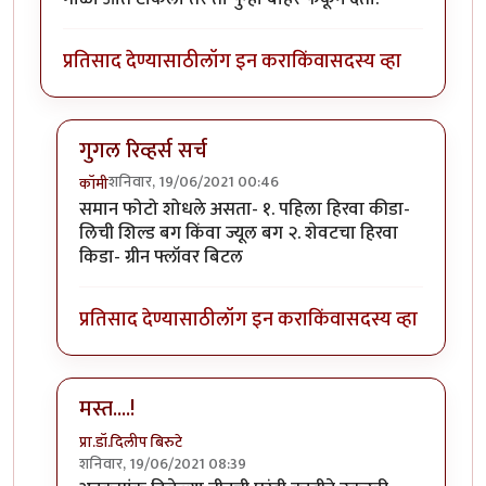
प्रतिसाद देण्यासाठी
लॉग इन करा
किंवा
सदस्य व्हा
गुगल रिव्हर्स सर्च
शनिवार, 19/06/2021 00:46
कॉमी
In reply to
माझ्या कॅमेऱ्यातले काही किडे.
by
कॉमी
समान फोटो शोधले असता- १. पहिला हिरवा कीडा-
लिची शिल्ड बग किंवा ज्यूल बग २. शेवटचा हिरवा
किडा- ग्रीन फ्लॉवर बिटल
प्रतिसाद देण्यासाठी
लॉग इन करा
किंवा
सदस्य व्हा
मस्त....!
प्रा.डॉ.दिलीप बिरुटे
शनिवार, 19/06/2021 08:39