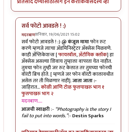
प्रतिसाद देण्यासाठी
लॉग इन करा
किंवा
सदस्य व्हा
सर्व फोटो आवडले ! :)
शनिवार, 19/06/2021 15:02
मदनबाण
In reply to
मोबाइल रूट करणे?
by
कंजूस
सर्व फोटो आवडले ! :)
@ कंजूस मामा
फोन रुट
करणे म्हणजे त्याचा अ‍ॅडमिनिस्ट्रेटर अ‍ॅक्सेस मिळवणे.
काही अ‍ॅप्लिकेशन्स [
फायरवॉल
,
अ‍ॅटॉमिक क्लॉक
] हा
अ‍ॅक्सेस असल्या शिवाय तुम्हाला वापरता येत नाहीत.
तुमचा फोन तुम्ही जर रुट केलात तर तुमच्या फोनची
वॉरंटी ब्रिच होते. [ म्हणजे जर फोन वॉरंटी कालावधीत
असेल तर ती मिळणार नाही].
जाता जाता :-
जाहिरात...
कोळी आणि टोळ
फुलपाखरु भाग १
फुलपाखरु भाग २
मदनबाण.....
आजची स्वाक्षरी
:-
“Photography is the story I
fail to put into words.”
:-
Destin Sparks