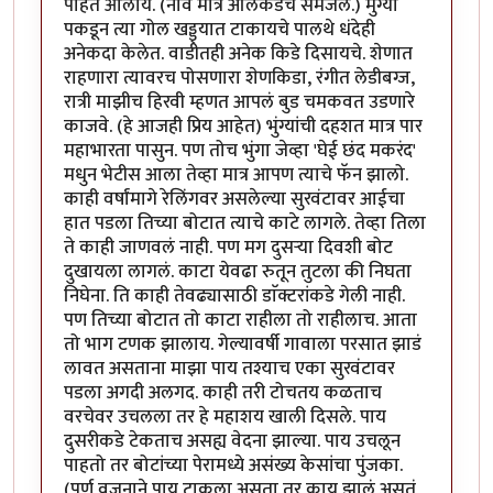
पाहत आलोय. (नाव मात्र अलिकडेच समजले.) मुंग्या
पकडून त्या गोल खड्ड्यात टाकायचे पालथे धंदेही
अनेकदा केलेत. वाडीतही अनेक किडे दिसायचे. शेणात
राहणारा त्यावरच पोसणारा शेणकिडा, रंगीत लेडीबग्ज,
रात्री माझीच हिरवी म्हणत आपलं बुड चमकवत उडणारे
काजवे. (हे आजही प्रिय आहेत) भुंग्यांची दहशत मात्र पार
महाभारता पासुन. पण तोच भुंगा जेव्हा 'घेई छंद मकरंद'
मधुन भेटीस आला तेव्हा मात्र आपण त्याचे फॅन झालो.
काही वर्षांमागे रेलिंगवर असलेल्या सुरवंटावर आईचा
हात पडला तिच्या बोटात त्याचे काटे लागले. तेव्हा तिला
ते काही जाणवलं नाही. पण मग दुसऱ्या दिवशी बोट
दुखायला लागलं. काटा येवढा रुतून तुटला की निघता
निघेना. ति काही तेवढ्यासाठी डाॅक्टरांकडे गेली नाही.
पण तिच्या बोटात तो काटा राहीला तो राहीलाच. आता
तो भाग टणक झालाय. गेल्यावर्षी गावाला परसात झाडं
लावत असताना माझा पाय तश्याच एका सुरवंटावर
पडला अगदी अलगद. काही तरी टोचतय कळताच
वरचेवर उचलला तर हे महाशय खाली दिसले. पाय
दुसरीकडे टेकताच असह्य वेदना झाल्या. पाय उचलून
पाहतो तर बोटांच्या पेरामध्ये असंख्य केसांचा पुंजका.
(पूर्ण वजनाने पाय टाकला असता तर काय झालं असतं