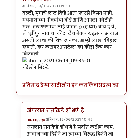
शनिवार, 19/06/2021 09:30
In reply to
'किडे' आवडले.
by
प्रचेतस
वल्ली, मृगाचे लाल किडे आता फारसे दिसत नाही.
मधमाशांच्या पोळ्यांचा बोर्ड आणि आपला फोटोही
मस्त. तरुणपणाचा आहे वाटतं. ;) (ह.घ्या) बाय द वे,
तो 'झींगुर' नावाचा कीड़ा लैच बेक्कार. इतका आवाज
असतो त्याचा की विचारू नका. आम्ही त्याला 'विठ्ठल'
म्हणतो. कर कटावर असलेला का कीड़ा लैच कान
किटवतो.
-दिलीप बिरुटे
प्रतिसाद देण्यासाठी
लॉग इन करा
किंवा
सदस्य व्हा
जंगलात रातकिडे शोधणे हे
शनिवार, 19/06/2021 10:49
आग्या१९९०
In reply to
मस्त....!
by
प्रा.डॉ.दिलीप बिरुटे
जंगलात रातकिडे शोधणे हे सर्वात कठीण काम.
आवाजाच्या दिशेने जा त्याच्या विरुद्ध दिशेने जा