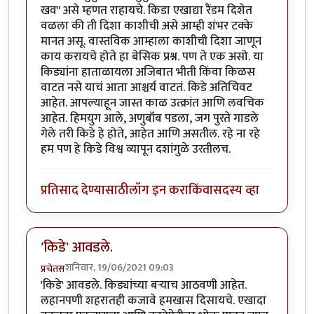
खव" असे म्हणत राहायचे. किडा एखाद्या रैंडम दिशेत
वळला की ती दिशा काशीची असे आम्ही शंभर टक्के
मानत असू. वास्तविक आम्हाला काशीची दिशा जाणून
काय करायचे होते हा बेसिक प्रश्न. पण ते एक असो. या
किड्यांना हाताळायला अजिबात भीती किंवा किळस
वाटत नसे याचं आता आश्चर्य वाटतं. किडे अतिचिवट
आहेत. आपल्याहून जास्त काळ उत्क्रांत आणि लवचिक
आहेत. हिमयुग आले, अणुबॉंब पडला, जग पुरते गाडले
गेले तरी किडे हे होते, आहेत आणि असतील. रहे ना रहे
हम पण हे किडे विश्व व्यापून दशांगुळे उरतीलच.
प्रतिसाद देण्यासाठी
लॉग इन करा
किंवा
सदस्य व्हा
'किडे' आवडले.
शनिवार, 19/06/2021 09:03
प्रचेतस
'किडे' आवडले. किड्यांच्या बर्‍याच आठवणी आहेत.
लहानपणी शहरातही कजावे हमखास दिसायचे. एखादा