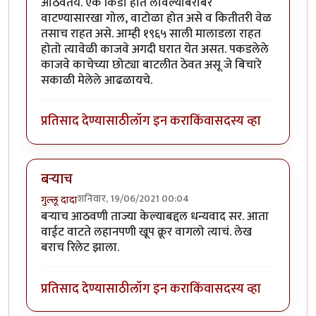
आठवतंय. एक किडा हात लावल्याबरोबर
वाटण्यासारखा गोल, वाटोळा होत असे व कितीतरी वेळ
तसाच राहत असे. आम्ही १९६५ साली मालाडला राहत
होतो त्यावेळी काजवे अगदी घरात येत असत. पकडलेले
काजवे काचेच्या छोट्या बाटलीत ठेवत असू जे बिचारे
सकाळी मेलेले आढळायचे.
प्रतिसाद देण्यासाठी
लॉग इन करा
किंवा
सदस्य व्हा
बऱ्याच
शनिवार, 19/06/2021 00:04
गुल्लू दादा
बऱ्याच आठवणी ताज्या केल्याबद्दल धन्यवाद सर. आता
वाईट वाटते लहानपणी खूप क्रूर वागलो त्याचं. लेख
बराच रिलेट झाला.
प्रतिसाद देण्यासाठी
लॉग इन करा
किंवा
सदस्य व्हा