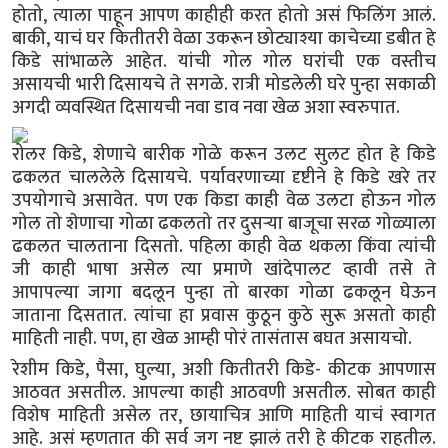
होतो, त्याला पाहून आपण काहीही करत होतो असं फिलिंग आलं.
बाकी, याचं घर कितीतरी वेळा उकरून छोट्याश्या काचेच्या डबीत हे
किडे सांभाळले आहेत. यांची गोल गोल घरांची एक वस्तीच
असायची भारी दिसायचे ते सगळे. रात्री मोडलेली घरे पुन्हा सकाळी
अगदी व्यवस्थित दिसायची नवा डाव नवा खेळ अशा स्वरुपात.
रोलर किडे, शेणाचे बारीक गोळे करून उलट सुलट होत हे किडे
ढकलत चाललेले दिसायचे. पर्यावरणाच्या दृष्टीने हे किडे खरे तर
उपयोगाचे असावेत. पण एक किडा काही वेळ उलटा होऊन गोल
गोल तो शेणाचा गोळा ढकलतो तर दुसऱ्या बाजूचा सरळ गोळ्याला
ढकलत चालताना दिसतो. पहिला काही वेळ थकला किंवा त्यांची
जी काही भाषा असेल त्या प्रमाणे खांदेपालट व्हावी तसे ते
आपापल्या जागा बदलून पुन्हा तो बारका गोळा ढकलून घेऊन
जाताना दिसतात. त्यांचा हा प्रवास कुठून कुठे सुरू असतो काही
माहिती नाही. पण, हा खेळ आम्ही पोरं तासंतास बघत असायचो.
रेशीम किडे, पैसा, घुल्या, अशी कितीतरी किडे- कीटक आपणास
आठवत असतील. आपल्या काही आठवणी असतील. सोबत काही
विशेष माहिती असेल तर, छायाचित्र आणि माहिती याचं स्वागत
आहे. असं म्हणतात की सर्व जग नष्ट झालं तरी हे कीटक राहतील.