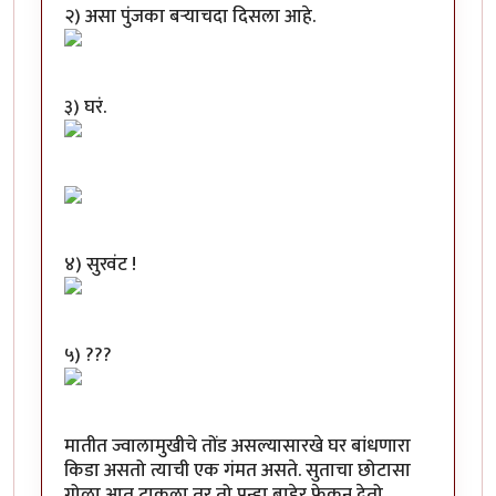
२) असा पुंजका बऱ्याचदा दिसला आहे.
३) घरं.
४) सुरवंट !
५) ???
मातीत ज्वालामुखीचे तोंड असल्यासारखे घर बांधणारा
किडा असतो त्याची एक गंमत असते. सुताचा छोटासा
गोळा आत टाकला तर तो पुन्हा बाहेर फेकून देतो.