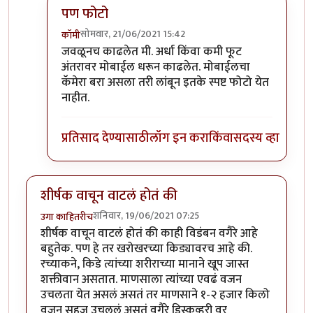
पण फोटो
सोमवार, 21/06/2021 15:42
कॉमी
In reply to
हिरवे बरे आलेत.
by
कंजूस
जवळूनच काढलेत मी. अर्धा किंवा कमी फूट
अंतरावर मोबाईल धरून काढलेत. मोबाईलचा
कॅमेरा बरा असला तरी लांबून इतके स्पष्ट फोटो येत
नाहीत.
प्रतिसाद देण्यासाठी
लॉग इन करा
किंवा
सदस्य व्हा
शीर्षक वाचून वाटलं होतं की
शनिवार, 19/06/2021 07:25
उगा काहितरीच
शीर्षक वाचून वाटलं होतं की काही विडंबन वगैरे आहे
बहुतेक. पण हे तर खरोखरच्या किड्यावरच आहे की.
रच्याकने, किडे त्यांच्या शरीराच्या मानाने खूप जास्त
शक्तीवान असतात. माणसाला त्यांच्या एवढं वजन
उचलता येत असलं असतं तर माणसाने १-२ हजार किलो
वजन सहज उचललं असतं वगैरे डिस्कव्हरी वर