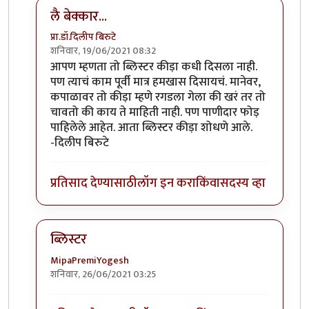
लै बेक्कार...
प्रा.डॉ.दिलीप बिरुटे
शनिवार, 19/06/2021 08:32
In reply to
ब्लिस्टर नावाचा किडा होता,तो
by
आग्या१९९०
आपण म्हणता तो ब्लिस्टर कीड़ा कधी दिसला नाही.
पण त्याचं काम पूर्वी मात्र हमखास दिसायचं. मानेवर,
कपाळावर तो कीड़ा म्हणे रगडला गेला की खरं तर तो
चावतो की काय ते माहिती नाही. पण पाणीदार फोड़
पाहिलेले आहेत. आता ब्लिस्टर कीड़ा शोधणे आले.
-दिलीप बिरुटे
प्रतिसाद देण्यासाठी
लॉग इन करा
किंवा
सदस्य व्हा
ब्लिस्टर
MipaPremiYogesh
शनिवार, 26/06/2021 03:25
In reply to
ब्लिस्टर नावाचा किडा होता,तो
by
आग्या१९९०