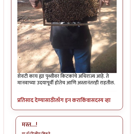
शेवटी काय ह्या पृथ्वीवर किटकांचे अधिराज्य आहे. ते
मानवाच्या उदयापूर्वी होतेच आणि अस्तानंतरही राहतील.
प्रतिसाद देण्यासाठी
लॉग इन करा
किंवा
सदस्य व्हा
मस्त....!
प्रा.डॉ.दिलीप बिरुटे