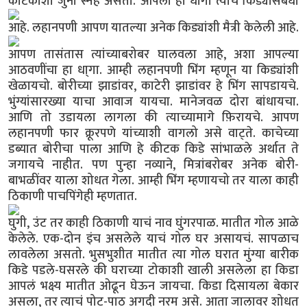
कीटकाशी जुना स्नेह असतो.
आपला हा धागा त्याच किड्यासंबंधी
आहे.
लहानपणी आपण यातल्या अनेक किड्यांशी मैत्री केलेली आहे.
आपण तासंतास त्यांच्याबरोबर घालवला आहे, अशा आपल्या
आठवणींचा हा धा्गा. आम्ही लहानपणी भिंग म्हणून या किड्यांशी
खेळायचो. बोरीच्या झाडांवर, काटेरी झाडांवर हे भिंग सापडायचे.
भुंग्यांसारख्या याचा आवाज यायचा. मानेजवळ दोरा बांधायचा.
आणि तो उडायला लागला की त्याच्यामागे फ़िरायचे. आपण
लहानपणी फार क्रूरपणे यांच्याशी वागलो असे वाट्ते. काचेच्या
डब्यात बोरीचा पाला आणि हे कीटक किडे सांभाळले अर्थात ते
जगायचे नाहीत. पण पुन्हा नव्याने, मित्रांबरोबर अनेक बोरी-
बाभळींवर याला शोधत गेला. आम्ही भिंग म्हणायचो तर याला काही
ठिकाणी पाचपिंगेही म्हणतात.
घुगी, उंट तर काही ठिकाणी याचं नाव घुंगरपाळ. मातीत गोल आळे
केलेले. एक-दोन इंच असलेले याचं गोल घर असायचं. सापळाच
लावलेला असतो. भुसभुशीत मातीत त्या गोल घरात मुंग्या बारीक
किडे पडले-घसरले की घराच्या टोकाशी खाली असलेला हा किडा
आपलं भक्ष्य मातीत ओढून घेऊन जायचा. किडा दिसायला बेकार
असला, तर त्याचं पोट-पाठ अगदी नरम असे. आता जालावर शोधत