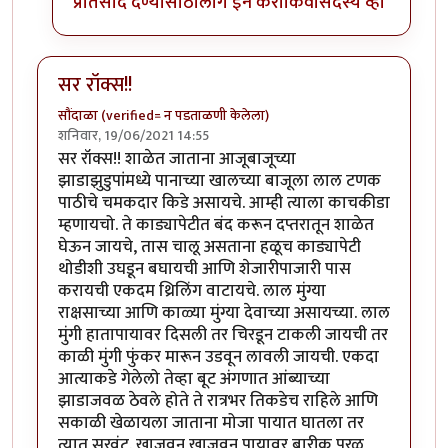
प्रतिसाद देण्यासाठी
लॉग इन करा
किंवा
सदस्य व्हा
सर रॉक्स!!
सौंदाळा (verified= न पडताळणी केलेला)
शनिवार, 19/06/2021 14:55
सर रॉक्स!! शाळेत जाताना आजूबाजूच्या
झाडाझुडुपांमध्ये पानाच्या खालच्या बाजूला लाल टणक
पाठीचे चमकदार किडे असायचे. आम्ही त्याला काचकीडा
म्हणायचो. ते काड्यापेटीत बंद करून दप्तरातून शाळेत
घेऊन जायचे, तास चालू असताना हळूच काड्यापेटी
थोडीशी उघडून बघायची आणि शेजारीपाजारी पास
करायची एकदम थ्रिलिंग वाटायचे. लाल मुंग्या
राक्षसाच्या आणि काळ्या मुंग्या देवाच्या असायच्या. लाल
मुंगी हातापायावर दिसली तर चिरडून टाकली जायची तर
काळी मुंगी फुंकर मारून उडवून लावली जायची. एकदा
आत्याकडे गेलेलो तेव्हा बूट अंगणात आंब्याच्या
झाडाजवळ ठेवले होते ते रात्रभर तिकडेच राहिले आणि
सकाळी खेळायला जाताना मोजा पायात घातला तर
त्यात सुरवंट. खाजवून खाजवून पायावर बारीक पुरळ