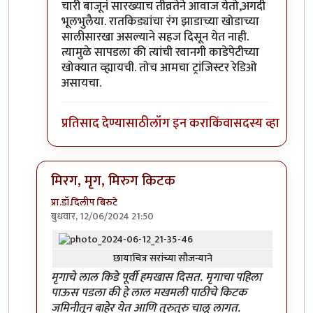
चारी बाजूनं सारख्याच तीव्रतेने आवाज येतो,अगदी
भूलभुलैया. रातकिड्यांचा रंग झाडाच्या खोडाच्या
सालीसारखा असल्याने सहज दिसून येत नाही.
त्यामुळे सापडला की त्यांची रवानगी काडेपेटीच्या
खोक्यात व्ह्यायची. तोच आमचा ट्रांजिस्टर रेडिओ
असायचा.
प्रतिसाद देण्यासाठी
लॉग इन करा
किंवा
सदस्य व्हा
मिरग, मृग, मिरुग किटक
प्रा.डॉ.दिलीप बिरुटे
बुधवार, 12/06/2024 21:50
In reply to
'किडे' आवडले.
by
प्रचेतस
छायाचित्र सरांच्या सौजन्याने
मृगाचे लाल किडे पूर्वी हमखास दिसत. मृगाचा पहिला
पाऊस पडला की हे लाल मखमली पाठीचे किटक
जमिनीतून बाहेर येत आणि तुरुतुरु चालू लागत.