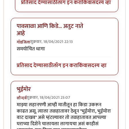
प्रतिसाद देण्यासाठी
लॉग इन करा
किंवा
सदस्य व्हा
पावसाळा आणि किडे... अतुट नाते
आहे
शुक्रवार, 18/06/2021 22:13
गॉडजिला
समयोचित धागा
प्रतिसाद देण्यासाठी
लॉग इन करा
किंवा
सदस्य व्हा
भुईमोर
शुक्रवार, 18/06/2021 23:07
सौन्दर्य
माझ्या लहानपणी आम्ही मातीतून हा किडा उकरून
काढत असू. त्याला तळहातावर ठेवून "भुईमोरा, भुईमोरा
वाट दाखव" असे म्हंटल्यावर तो तळहातावत आपल्या
घराच्या दिशेने चालायला लागायचा असं काहीसं