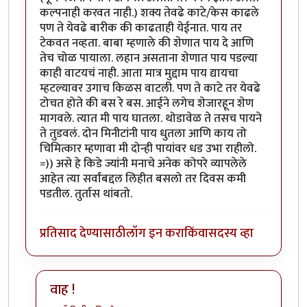
कल्पनाही करवत नाही.) शक्य तेवढे काटे/केस काढले
पण ते येवढे बारीक की काढताही येईनात. पाय तर
टेकवत नव्हता. बाबा म्हणाले की शेणात पाय दे आणि
तेच चोळ पायाला. लहान असताना शेणात पाय पडल्या
काही वाटयचं नाही. आता मात्र मुद्दाम पाय द्यायचा
म्हटल्यावर उगाच किळस वाटली. पण ते काटे तर येवढे
टोचत होते की बस रे बस. आईने लगेच शेजारहून शेण
मागवले. त्यात मी पाय घातला. थोडावेळ ते तसच पायने
ते तुडवलं. दोन मिनीटांनी पाय धुतला आणि काय तो
चिमित्कार म्हणावा मी दोन्ही पायांवर धड उभा राहीलो.
=)) असे हे किडे ज्यांनी मनाचे अनेक कोपरे व्यापलेले
आहेत त्या सर्वांबद्दल लिहीत बसलो तर दिवस कमी
पडतील. तुर्तास थांबतो.
प्रतिसाद देण्यासाठी
लॉग इन करा
किंवा
सदस्य व्हा
वाह !