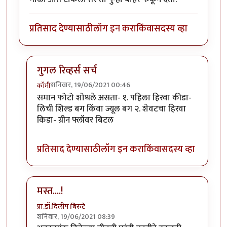
प्रतिसाद देण्यासाठी
लॉग इन करा
किंवा
सदस्य व्हा
गुगल रिव्हर्स सर्च
शनिवार, 19/06/2021 00:46
कॉमी
In reply to
माझ्या कॅमेऱ्यातले काही किडे.
by
कॉमी
समान फोटो शोधले असता- १. पहिला हिरवा कीडा-
लिची शिल्ड बग किंवा ज्यूल बग २. शेवटचा हिरवा
किडा- ग्रीन फ्लॉवर बिटल
प्रतिसाद देण्यासाठी
लॉग इन करा
किंवा
सदस्य व्हा
मस्त....!
प्रा.डॉ.दिलीप बिरुटे
शनिवार, 19/06/2021 08:39