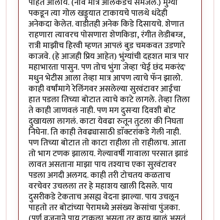
पाहत आलोय. (नाव मात्र अलिकडेच समजले.) मुंग्या
पकडून त्या गोल खड्ड्यात टाकायचे पालथे धंदेही
अनेकदा केलेत. वाडीतही अनेक किडे दिसायचे. शेणात
राहणारा त्यावरच पोसणारा शेणकिडा, रंगीत लेडीबग्ज,
रात्री माझीच हिरवी म्हणत आपलं बुड चमकवत उडणारे
काजवे. (हे आजही प्रिय आहेत) भुंग्यांची दहशत मात्र पार
महाभारता पासुन. पण तोच भुंगा जेव्हा 'घेई छंद मकरंद'
मधुन भेटीस आला तेव्हा मात्र आपण त्याचे फॅन झालो.
काही वर्षांमागे रेलिंगवर असलेल्या सुरवंटावर आईचा
हात पडला तिच्या बोटात त्याचे काटे लागले. तेव्हा तिला
ते काही जाणवलं नाही. पण मग दुसऱ्या दिवशी बोट
दुखायला लागलं. काटा येवढा रुतून तुटला की निघता
निघेना. ति काही तेवढ्यासाठी डाॅक्टरांकडे गेली नाही.
पण तिच्या बोटात तो काटा राहीला तो राहीलाच. आता
तो भाग टणक झालाय. गेल्यावर्षी गावाला परसात झाडं
लावत असताना माझा पाय तश्याच एका सुरवंटावर
पडला अगदी अलगद. काही तरी टोचतय कळताच
वरचेवर उचलला तर हे महाशय खाली दिसले. पाय
दुसरीकडे टेकताच असह्य वेदना झाल्या. पाय उचलून
पाहतो तर बोटांच्या पेरामध्ये असंख्य केसांचा पुंजका.
(पूर्ण वजनाने पाय टाकला असता तर काय झालं असतं