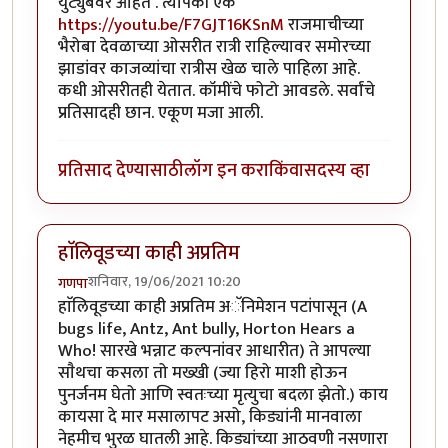
युट्युबवर आहेत . त्यापैकी एक
https://youtu.be/F7GJT16KSnM
राजमाचीच्या
भैरोबा देवळाच्या ओसरीत रात्री राहिल्यावर समोरच्या
झाडांवर काजव्यांचा रात्रीस खेळ चाले पाहिला आहे.
कधी ओसरीतही येतात. कॉमींचे फोटो आवडले. सर्वांचे
प्रतिसादही छान. एकूण मजा आली.
प्रतिसाद देण्यासाठी
लॉग इन करा
किंवा
सदस्य व्हा
हाॅलिवूडच्या काही अप्रतिम
शनिवार, 19/06/2021 10:20
गणपा
हाॅलिवूडच्या काही अप्रतिम अॅनिमेशन पटांपासून (A
bugs life, Antz, Ant bully, Horton Hears a
Who! सारखे भन्नाट कल्पनांवर आधारीत) ते आपल्या
साैथचा कसला तो मख्खी (ज्या हिरो माशी होऊन
पुनर्जनम घेतो आणि स्वतःच्या मृत्युचा बदला झेतो.) काय
कायसा दे मार मसालापट असो, किड्यांनी मानवाला
नेहमीच भुरळ घातली आहे. किड्यांच्या आठवणी नसणारा