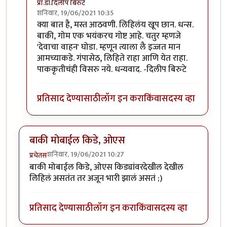
प्रा.डॉ.दिलीप बिरुटे
शनिवार, 19/06/2021 10:35
In reply to
हाॅलिवूडच्या काही अप्रतिम
by
गणपा
क्या बात है, मस्त आठवणी. लिहिलंय खूप छान. धन्स.
बाकी, गोम एक भयंकरच गोष्ट आहे. चतुर म्हणजे
'देवाचा वाहन' घोडा. म्हणून त्याला लै इज्जत मान
आमच्याकडे. गंपासेठ, लिहिते राहा आणि येत राहा.
पाककृतीचंही विसरु नये. धन्यवाद. -दिलीप बिरुटे
प्रतिसाद देण्यासाठी
लॉग इन करा
किंवा
सदस्य व्हा
बाकी मोबाईल किडे, ओएस
शनिवार, 19/06/2021 10:27
प्रचेतस
बाकी मोबाईल किडे, ओएस किड्यांवरदेखील देखील
लिहिलं असतंत तर अजून भारी झालं असतं ;)
प्रतिसाद देण्यासाठी
लॉग इन करा
किंवा
सदस्य व्हा