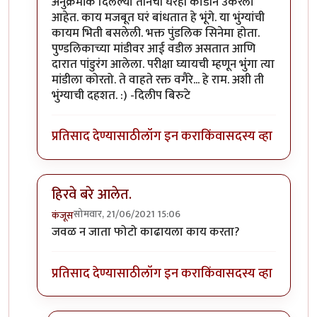
In reply to
माझ्या कॅमेऱ्यातले काही किडे.
by
कॉमी
अनुक्रमांक दिलेल्या तीनची घरंही काडीने उकरली
आहेत. काय मजबूत घरं बांधतात हे भूंगे. या भुंग्यांची
कायम भिती बसलेली. भक्त पुंडलिक सिनेमा होता.
पुण्डलिकाच्या मांडीवर आई वडील असतात आणि
दारात पांडुरंग आलेला. परीक्षा घ्यायची म्हणून भुंंगा त्या
मांडीला कोरतो. ते वाहते रक्त वगैरे... हे राम. अशी ती
भुंग्याची दहशत. :) -दिलीप बिरुटे
प्रतिसाद देण्यासाठी
लॉग इन करा
किंवा
सदस्य व्हा
हिरवे बरे आलेत.
सोमवार, 21/06/2021 15:06
कंजूस
In reply to
माझ्या कॅमेऱ्यातले काही किडे.
by
कॉमी
जवळ न जाता फोटो काढायला काय करता?
प्रतिसाद देण्यासाठी
लॉग इन करा
किंवा
सदस्य व्हा