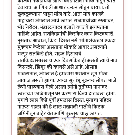
काजवा पकडायचा आणि काडेपेटीला भोक पाडून त्यात
ठेवायचा आणि रात्री आंधार करुन सोडून द्यायचा. तो
लुकलुकताना पाहून मौज वाटे. आता मात्र काजवे
पाहायला जंगलात जावं लागतं. राजमाचीच्या रस्त्यावर,
भोरगिरीला, भंडारदर्‍याला हजारो काजवे झगमताना
पाहिले आहेत. रातकिड्यांची किरकिर कान किटवणारी.
नुसताच आवाज, किडा दिसत नसे. भीमाशंकरला एकदा
मुक्काम केलेला असताना मोकळे आवार असल्याने
भरपूर रातकिडे होते, सहज दिसायचे.
रातकिड्यांसारखाच एक दिवसकिडाही असतो त्याचे नाव
विसरलो, झिंगूर की कायसे असे आहे. ओसाड
माळरानात, जंगलात हे हमखास असतात खूप मोठा
आवाज असतो ह्यांचा. एकदा सुधांशू नूलकरांसोबत भाजे
लेणी पाहण्यास गेलो असता त्यांनी तुतीच्या पानावर
स्वतःच्या लाळेपासून घर करणारा किडा दाखवला होता.
मृगाचे लाल किडे पूर्वी हमखास दिसत. मृगाचा पहिला
पाऊस पडला की हे लाल मखमली पाठीचे किटक
जमिनीतून बाहेर येत आणि तुरुतुरु चालू लागत.