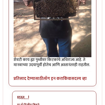
शेवटी काय ह्या पृथ्वीवर किटकांचे अधिराज्य आहे. ते
मानवाच्या उदयापूर्वी होतेच आणि अस्तानंतरही राहतील.
प्रतिसाद देण्यासाठी
लॉग इन करा
किंवा
सदस्य व्हा
मस्त....!
प्रा.डॉ.दिलीप बिरुटे