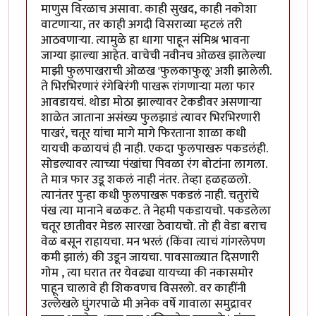
माणुस विरळाच असावा. काही सुखद, काही नकोशा
वाटणाऱ्या, तर काही अगदी विसराव्या म्हटलं तरी
आठवणाऱ्या. त्यामुळे हा धागा पाहून संमिश्र भावना
जाग्या झाल्या आहेत. वाचेची नवीनच ओळख झालेल्या
माझी फुलपाखराची ओळख 'फुलकाफुलू' अशी झालेली.
ते भिरभिरणारं रंगेबिरंगी पाखरू रांगणाऱ्या मला फार
आवडायचं. थोडा मोठा झाल्यावर टेकडीवर असणाऱ्या
शाळेत जाताना असंख्य फुलझाडं त्यावर भिरभिरणारी
पाखरं, चतूर यांचा मागे मागे फिरताना शाळा कधी
यायची कळायचं ही नाही. एकदा फुलपाखरु पकडलंही.
सोडल्यावर त्याच्या पंखांचा पिवळा रंग बोटांना लागला.
ते मात्र फार उडू शकलं नाही नंतर. तेव्हा हळहळलो.
त्यानंतर पुन्हा कधी फुलपाखरू पकडलं नाही. चतुरांचे
पंख त्या मानाने बळकट. ते नेहमी पकडायचो. पकडलेला
चतूर छातीवर मेडल सारखा ठेवायचो. तो ही वेडा बराच
वेळ बसून राहायचा. मन भरलं (किंवा त्याचं गांगरलेपण
कमी झालं) की उडून जायचा. पावसाळ्यात दिसणारी
गोम , त्या घरात तर येवढ्या यायच्या की नकासमोर
पाहून चालावे ही शिकवणच विसरलो. वर काहींनी
उल्लेखले घुंगरपाळे मी अनेक वर्षे गावाला समुद्रावर