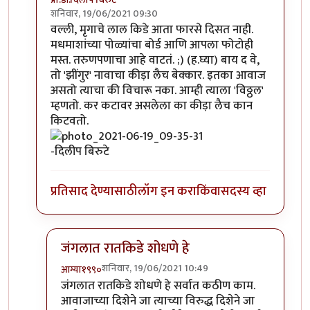
शनिवार, 19/06/2021 09:30
In reply to
'किडे' आवडले.
by
प्रचेतस
वल्ली, मृगाचे लाल किडे आता फारसे दिसत नाही.
मधमाशांच्या पोळ्यांचा बोर्ड आणि आपला फोटोही
मस्त. तरुणपणाचा आहे वाटतं. ;) (ह.घ्या) बाय द वे,
तो 'झींगुर' नावाचा कीड़ा लैच बेक्कार. इतका आवाज
असतो त्याचा की विचारू नका. आम्ही त्याला 'विठ्ठल'
म्हणतो. कर कटावर असलेला का कीड़ा लैच कान
किटवतो.
-दिलीप बिरुटे
प्रतिसाद देण्यासाठी
लॉग इन करा
किंवा
सदस्य व्हा
जंगलात रातकिडे शोधणे हे
शनिवार, 19/06/2021 10:49
आग्या१९९०
In reply to
मस्त....!
by
प्रा.डॉ.दिलीप बिरुटे
जंगलात रातकिडे शोधणे हे सर्वात कठीण काम.
आवाजाच्या दिशेने जा त्याच्या विरुद्ध दिशेने जा