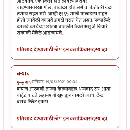
आठवतंय. एक किडा हात लावल्याबरोबर
वाटण्यासारखा गोल, वाटोळा होत असे व कितीतरी वेळ
तसाच राहत असे. आम्ही १९६५ साली मालाडला राहत
होतो त्यावेळी काजवे अगदी घरात येत असत. पकडलेले
काजवे काचेच्या छोट्या बाटलीत ठेवत असू जे बिचारे
सकाळी मेलेले आढळायचे.
प्रतिसाद देण्यासाठी
लॉग इन करा
किंवा
सदस्य व्हा
बऱ्याच
शनिवार, 19/06/2021 00:04
गुल्लू दादा
बऱ्याच आठवणी ताज्या केल्याबद्दल धन्यवाद सर. आता
वाईट वाटते लहानपणी खूप क्रूर वागलो त्याचं. लेख
बराच रिलेट झाला.
प्रतिसाद देण्यासाठी
लॉग इन करा
किंवा
सदस्य व्हा