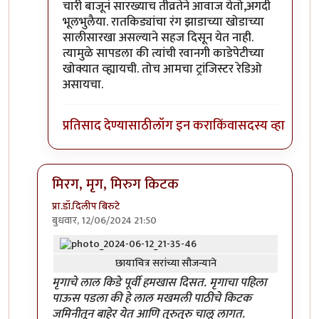
चारी बाजूनं सारख्याच तीव्रतेने आवाज येतो,अगदी
भूलभुलैया. रातकिड्यांचा रंग झाडाच्या खोडाच्या
सालीसारखा असल्याने सहज दिसून येत नाही.
त्यामुळे सापडला की त्यांची रवानगी काडेपेटीच्या
खोक्यात व्ह्यायची. तोच आमचा ट्रांजिस्टर रेडिओ
असायचा.
प्रतिसाद देण्यासाठी
लॉग इन करा
किंवा
सदस्य व्हा
मिरग, मृग, मिरुग किटक
प्रा.डॉ.दिलीप बिरुटे
बुधवार, 12/06/2024 21:50
In reply to
'किडे' आवडले.
by
प्रचेतस
छायाचित्र सरांच्या सौजन्याने
मृगाचे लाल किडे पूर्वी हमखास दिसत. मृगाचा पहिला
पाऊस पडला की हे लाल मखमली पाठीचे किटक
जमिनीतून बाहेर येत आणि तुरुतुरु चालू लागत.