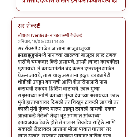
प्रतिसाद देण्यासाठी
लॉग इन करा
किंवा
सदस्य व्हा
सर रॉक्स!!
सौंदाळा (verified= न पडताळणी केलेला)
शनिवार, 19/06/2021 14:55
सर रॉक्स!! शाळेत जाताना आजूबाजूच्या
झाडाझुडुपांमध्ये पानाच्या खालच्या बाजूला लाल टणक
पाठीचे चमकदार किडे असायचे. आम्ही त्याला काचकीडा
म्हणायचो. ते काड्यापेटीत बंद करून दप्तरातून शाळेत
घेऊन जायचे, तास चालू असताना हळूच काड्यापेटी
थोडीशी उघडून बघायची आणि शेजारीपाजारी पास
करायची एकदम थ्रिलिंग वाटायचे. लाल मुंग्या
राक्षसाच्या आणि काळ्या मुंग्या देवाच्या असायच्या. लाल
मुंगी हातापायावर दिसली तर चिरडून टाकली जायची तर
काळी मुंगी फुंकर मारून उडवून लावली जायची. एकदा
आत्याकडे गेलेलो तेव्हा बूट अंगणात आंब्याच्या
झाडाजवळ ठेवले होते ते रात्रभर तिकडेच राहिले आणि
सकाळी खेळायला जाताना मोजा पायात घातला तर
त्यात सुरवंट. खाजवून खाजवून पायावर बारीक पुरळ