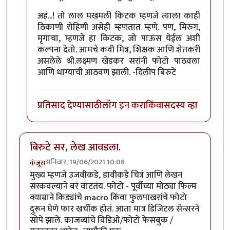
अहं...! तो लाल मखमली किटक म्हणजे त्याला काही
ठिकाणी रोहिणी असेही म्हणतात म्हणे. पण, मिरुग,
मृगाचा, म्हणजे हा किटक, जो पाऊस येईल अशी
कल्पना देतो. आमचे कवी मित्र, शिक्षक आणि शेतकरी
असलेले श्री.लक्ष्मण खेडकर सरांनी फोटो पाठवला
आणि धाग्याची आठवण झाली. -दिलीप बिरुटे
प्रतिसाद देण्यासाठी
लॉग इन करा
किंवा
सदस्य व्हा
बिरुटे सर, लेख आवडला.
शनिवार, 19/06/2021 10:08
कंजूस
मुख्य म्हणजे उजवीकडे, डावीकडे चित्रं आणि लेखन
सरकवल्याने बरं वाटतंय. फोटो - पूर्वीच्या मोठ्या फिल्म
क्याम्राने किड्यांचे macro किंवा फुलपाखरांचे फोटो
दुरून घेणे फार खर्चीक होतं. आता मात्र डिजिटल सेन्सरने
सोपे झाले. काजव्यांचे विडिओ/फोटो फेसबुक /