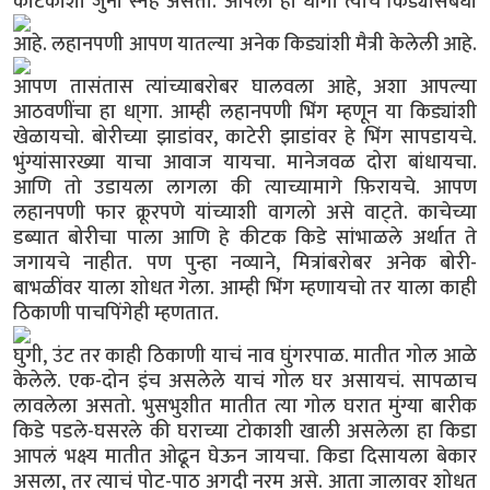
कीटकाशी जुना स्नेह असतो.
आपला हा धागा त्याच किड्यासंबंधी
आहे.
लहानपणी आपण यातल्या अनेक किड्यांशी मैत्री केलेली आहे.
आपण तासंतास त्यांच्याबरोबर घालवला आहे, अशा आपल्या
आठवणींचा हा धा्गा. आम्ही लहानपणी भिंग म्हणून या किड्यांशी
खेळायचो. बोरीच्या झाडांवर, काटेरी झाडांवर हे भिंग सापडायचे.
भुंग्यांसारख्या याचा आवाज यायचा. मानेजवळ दोरा बांधायचा.
आणि तो उडायला लागला की त्याच्यामागे फ़िरायचे. आपण
लहानपणी फार क्रूरपणे यांच्याशी वागलो असे वाट्ते. काचेच्या
डब्यात बोरीचा पाला आणि हे कीटक किडे सांभाळले अर्थात ते
जगायचे नाहीत. पण पुन्हा नव्याने, मित्रांबरोबर अनेक बोरी-
बाभळींवर याला शोधत गेला. आम्ही भिंग म्हणायचो तर याला काही
ठिकाणी पाचपिंगेही म्हणतात.
घुगी, उंट तर काही ठिकाणी याचं नाव घुंगरपाळ. मातीत गोल आळे
केलेले. एक-दोन इंच असलेले याचं गोल घर असायचं. सापळाच
लावलेला असतो. भुसभुशीत मातीत त्या गोल घरात मुंग्या बारीक
किडे पडले-घसरले की घराच्या टोकाशी खाली असलेला हा किडा
आपलं भक्ष्य मातीत ओढून घेऊन जायचा. किडा दिसायला बेकार
असला, तर त्याचं पोट-पाठ अगदी नरम असे. आता जालावर शोधत