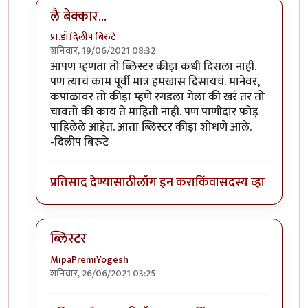
लै बेक्कार...
प्रा.डॉ.दिलीप बिरुटे
शनिवार, 19/06/2021 08:32
In reply to
ब्लिस्टर नावाचा किडा होता,तो
by
आग्या१९९०
आपण म्हणता तो ब्लिस्टर कीड़ा कधी दिसला नाही.
पण त्याचं काम पूर्वी मात्र हमखास दिसायचं. मानेवर,
कपाळावर तो कीड़ा म्हणे रगडला गेला की खरं तर तो
चावतो की काय ते माहिती नाही. पण पाणीदार फोड़
पाहिलेले आहेत. आता ब्लिस्टर कीड़ा शोधणे आले.
-दिलीप बिरुटे
प्रतिसाद देण्यासाठी
लॉग इन करा
किंवा
सदस्य व्हा
ब्लिस्टर
MipaPremiYogesh
शनिवार, 26/06/2021 03:25
In reply to
ब्लिस्टर नावाचा किडा होता,तो
by
आग्या१९९०