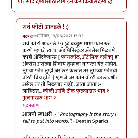
प्रतिसाद देण्यासाठी
लॉग इन करा
किंवा
सदस्य व्हा
सर्व फोटो आवडले ! :)
शनिवार, 19/06/2021 15:02
मदनबाण
In reply to
मोबाइल रूट करणे?
by
कंजूस
सर्व फोटो आवडले ! :)
@ कंजूस मामा
फोन रुट
करणे म्हणजे त्याचा अ‍ॅडमिनिस्ट्रेटर अ‍ॅक्सेस मिळवणे.
काही अ‍ॅप्लिकेशन्स [
फायरवॉल
,
अ‍ॅटॉमिक क्लॉक
] हा
अ‍ॅक्सेस असल्या शिवाय तुम्हाला वापरता येत नाहीत.
तुमचा फोन तुम्ही जर रुट केलात तर तुमच्या फोनची
वॉरंटी ब्रिच होते. [ म्हणजे जर फोन वॉरंटी कालावधीत
असेल तर ती मिळणार नाही].
जाता जाता :-
जाहिरात...
कोळी आणि टोळ
फुलपाखरु भाग १
फुलपाखरु भाग २
मदनबाण.....
आजची स्वाक्षरी
:-
“Photography is the story I
fail to put into words.”
:-
Destin Sparks