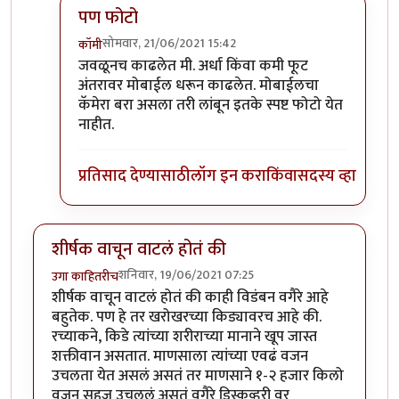
पण फोटो
सोमवार, 21/06/2021 15:42
कॉमी
In reply to
हिरवे बरे आलेत.
by
कंजूस
जवळूनच काढलेत मी. अर्धा किंवा कमी फूट
अंतरावर मोबाईल धरून काढलेत. मोबाईलचा
कॅमेरा बरा असला तरी लांबून इतके स्पष्ट फोटो येत
नाहीत.
प्रतिसाद देण्यासाठी
लॉग इन करा
किंवा
सदस्य व्हा
शीर्षक वाचून वाटलं होतं की
शनिवार, 19/06/2021 07:25
उगा काहितरीच
शीर्षक वाचून वाटलं होतं की काही विडंबन वगैरे आहे
बहुतेक. पण हे तर खरोखरच्या किड्यावरच आहे की.
रच्याकने, किडे त्यांच्या शरीराच्या मानाने खूप जास्त
शक्तीवान असतात. माणसाला त्यांच्या एवढं वजन
उचलता येत असलं असतं तर माणसाने १-२ हजार किलो
वजन सहज उचललं असतं वगैरे डिस्कव्हरी वर