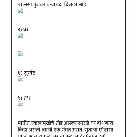
२) असा पुंजका बऱ्याचदा दिसला आहे.
३) घरं.
४) सुरवंट !
५) ???
मातीत ज्वालामुखीचे तोंड असल्यासारखे घर बांधणारा
किडा असतो त्याची एक गंमत असते. सुताचा छोटासा
गोळा आत टाकला तर तो पुन्हा बाहेर फेकून देतो.