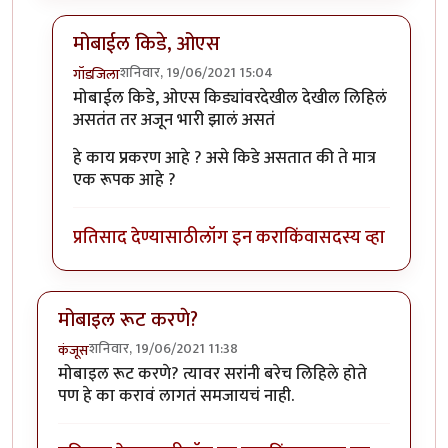
मोबाईल किडे, ओएस
शनिवार, 19/06/2021 15:04
गॉडजिला
In reply to
बाकी मोबाईल किडे, ओएस
by
प्रचेतस
मोबाईल किडे, ओएस किड्यांवरदेखील देखील लिहिलं
असतंत तर अजून भारी झालं असतं
हे काय प्रकरण आहे ? असे किडे असतात की ते मात्र
एक रूपक आहे ?
प्रतिसाद देण्यासाठी
लॉग इन करा
किंवा
सदस्य व्हा
मोबाइल रूट करणे?
शनिवार, 19/06/2021 11:38
कंजूस
मोबाइल रूट करणे? त्यावर सरांनी बरेच लिहिले होते
पण हे का करावं लागतं समजायचं नाही.