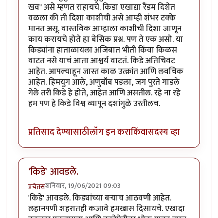
खव" असे म्हणत राहायचे. किडा एखाद्या रैंडम दिशेत
वळला की ती दिशा काशीची असे आम्ही शंभर टक्के
मानत असू. वास्तविक आम्हाला काशीची दिशा जाणून
काय करायचे होते हा बेसिक प्रश्न. पण ते एक असो. या
किड्यांना हाताळायला अजिबात भीती किंवा किळस
वाटत नसे याचं आता आश्चर्य वाटतं. किडे अतिचिवट
आहेत. आपल्याहून जास्त काळ उत्क्रांत आणि लवचिक
आहेत. हिमयुग आले, अणुबॉंब पडला, जग पुरते गाडले
गेले तरी किडे हे होते, आहेत आणि असतील. रहे ना रहे
हम पण हे किडे विश्व व्यापून दशांगुळे उरतीलच.
प्रतिसाद देण्यासाठी
लॉग इन करा
किंवा
सदस्य व्हा
'किडे' आवडले.
शनिवार, 19/06/2021 09:03
प्रचेतस
'किडे' आवडले. किड्यांच्या बर्‍याच आठवणी आहेत.
लहानपणी शहरातही कजावे हमखास दिसायचे. एखादा