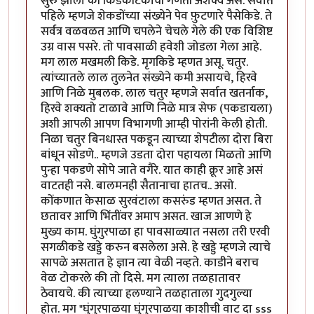
सुरु झाला की किडेकीटकांची गणती अशक्य असे. सर्वात
पहिले म्हणजे शेकडोंच्या संख्येने पेव फ़ुटणारे पैसेकिडे. ते
सर्वत्र वळवळत आणि चपलेने चेचले गेले की एक विशिष्ट
उग्र वास पसरे. तो पावसाळी हवेशी जोडला गेला आहे.
मग लाल मखमली किडे. मृगकिडे म्हणत असू. चतुर.
त्यांच्यातले लाल तुलनेत संख्येने कमी असायचे, हिरवे
आणि निळे मुबलक. लाल चतुर म्हणजे सर्वात खतर्नाक,
हिरवे शक्यतो टाळावे आणि निळे मात्र सेफ (पकडायला)
अशी आपली आपण विभागणी आम्ही पोरांनी केली होती.
निळा चतुर बिनधास्त पकडून त्याच्या शेपटीला दोरा बिरा
बांधून सोडणे.. म्हणजे उडता दोरा पहायला मिळतो आणि
पुन्हा पकडणे सोपे जाते वगैरे. यात काही क्रूर आहे असं
वाटतही नसे. बालमनही सैतानाचा हातच.. असो.
कोंकणात केसाळ सुरवंटाला कसरुंड म्हणत असत. ते
छतावर आणि भिंतींवर अमाप असत. खाज आणणे हे
मुख्य काम. घुंगुरपाळा हा पावसाळ्यात नसला तरी एरवी
सगळीकडे खड्डे करुन बसलेला असे. हे खड्डे म्हणजे त्याचे
सापळे असतात हे ज्ञान त्या वेळी नव्हते. काडीने बराच
वेळ टोकरले की तो दिसे. मग त्याला तळहातावर
ठेवायचे. की त्याच्या हलण्याने तळहाताला गुदगुल्या
होत. मग "घुंगुरपाळया घुंगुरपाळया काशीची वाट दा sss