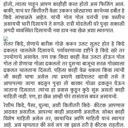
होतो, त्याला पाहून आपण काहीही करत होतो असं फिलिंग आलं.
बाकी, याचं घर कितीतरी वेळा उकरून छोट्याश्या काचेच्या डबीत हे
किडे सांभाळले आहेत. यांची गोल गोल घरांची एक वस्तीच
असायची भारी दिसायचे ते सगळे. रात्री मोडलेली घरे पुन्हा सकाळी
अगदी व्यवस्थित दिसायची नवा डाव नवा खेळ अशा स्वरुपात.
रोलर किडे, शेणाचे बारीक गोळे करून उलट सुलट होत हे किडे
ढकलत चाललेले दिसायचे. पर्यावरणाच्या दृष्टीने हे किडे खरे तर
उपयोगाचे असावेत. पण एक किडा काही वेळ उलटा होऊन गोल
गोल तो शेणाचा गोळा ढकलतो तर दुसऱ्या बाजूचा सरळ गोळ्याला
ढकलत चालताना दिसतो. पहिला काही वेळ थकला किंवा त्यांची
जी काही भाषा असेल त्या प्रमाणे खांदेपालट व्हावी तसे ते
आपापल्या जागा बदलून पुन्हा तो बारका गोळा ढकलून घेऊन
जाताना दिसतात. त्यांचा हा प्रवास कुठून कुठे सुरू असतो काही
माहिती नाही. पण, हा खेळ आम्ही पोरं तासंतास बघत असायचो.
रेशीम किडे, पैसा, घुल्या, अशी कितीतरी किडे- कीटक आपणास
आठवत असतील. आपल्या काही आठवणी असतील. सोबत काही
विशेष माहिती असेल तर, छायाचित्र आणि माहिती याचं स्वागत
आहे. असं म्हणतात की सर्व जग नष्ट झालं तरी हे कीटक राहतील.