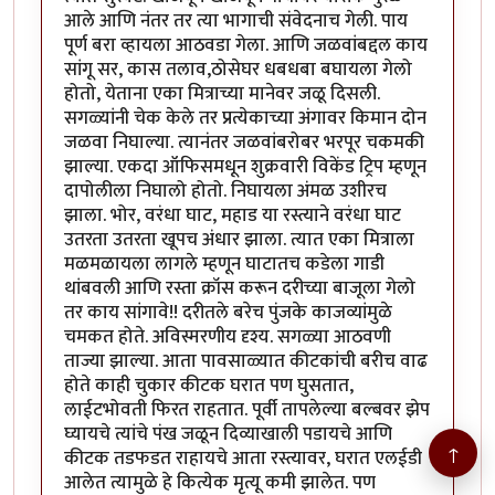
आले आणि नंतर तर त्या भागाची संवेदनाच गेली. पाय
पूर्ण बरा व्हायला आठवडा गेला. आणि जळवांबद्दल काय
सांगू सर, कास तलाव,ठोसेघर धबधबा बघायला गेलो
होतो, येताना एका मित्राच्या मानेवर जळू दिसली.
सगळ्यांनी चेक केले तर प्रत्येकाच्या अंगावर किमान दोन
जळवा निघाल्या. त्यानंतर जळवांबरोबर भरपूर चकमकी
झाल्या. एकदा ऑफिसमधून शुक्रवारी विकेंड ट्रिप म्हणून
दापोलीला निघालो होतो. निघायला अंमळ उशीरच
झाला. भोर, वरंधा घाट, महाड या रस्त्याने वरंधा घाट
उतरता उतरता खूपच अंधार झाला. त्यात एका मित्राला
मळमळायला लागले म्हणून घाटातच कडेला गाडी
थांबवली आणि रस्ता क्रॉस करून दरीच्या बाजूला गेलो
तर काय सांगावे!! दरीतले बरेच पुंजके काजव्यांमुळे
चमकत होते. अविस्मरणीय दृश्य. सगळ्या आठवणी
ताज्या झाल्या. आता पावसाळ्यात कीटकांची बरीच वाढ
होते काही चुकार कीटक घरात पण घुसतात,
लाईटभोवती फिरत राहतात. पूर्वी तापलेल्या बल्बवर झेप
घ्यायचे त्यांचे पंख जळून दिव्याखाली पडायचे आणि
↑
कीटक तडफडत राहायचे आता रस्त्यावर, घरात एलईडी
आलेत त्यामुळे हे कित्येक मृत्यू कमी झालेत. पण