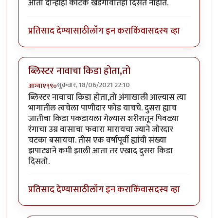
आता दोन्हीही कीटक खेडेगावातही दिसत नाहीत.
प्रतिसाद देण्यासाठी
लॉग इन करा
किंवा
सदस्य व्हा
ब्लिस्टर नावाचा किडा होता,तो
शुक्रवार, 18/06/2021 22:10
आग्या१९९०
ब्लिस्टर नावाचा किडा होता,तो अंगाखाली आल्यास त्या
भागातील त्वचेला पाणीदार फोड याचचे. दुसरा ह्याच
जातीचा किडा पकडायला गेल्यास शरीरातून पिवळ्या
रंगाचा उग्र वासाचा फवारा मारायचा ज्याने जोरदार
चटका बसायचा. तीस एक वर्षापूर्वी ह्यांची संख्या
झपाट्याने कमी झाली आता तर एखाद दुसरा किडा
दिसतो.
प्रतिसाद देण्यासाठी
लॉग इन करा
किंवा
सदस्य व्हा