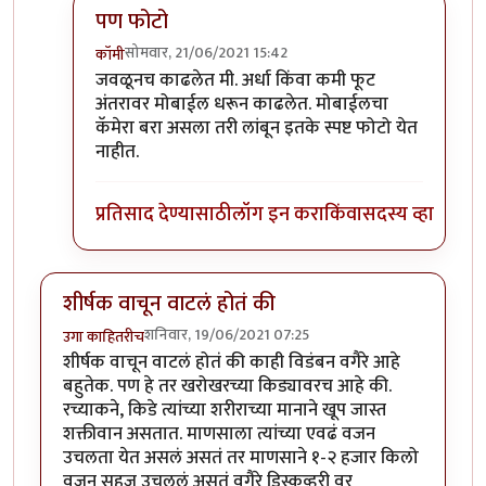
पण फोटो
सोमवार, 21/06/2021 15:42
कॉमी
In reply to
हिरवे बरे आलेत.
by
कंजूस
जवळूनच काढलेत मी. अर्धा किंवा कमी फूट
अंतरावर मोबाईल धरून काढलेत. मोबाईलचा
कॅमेरा बरा असला तरी लांबून इतके स्पष्ट फोटो येत
नाहीत.
प्रतिसाद देण्यासाठी
लॉग इन करा
किंवा
सदस्य व्हा
शीर्षक वाचून वाटलं होतं की
शनिवार, 19/06/2021 07:25
उगा काहितरीच
शीर्षक वाचून वाटलं होतं की काही विडंबन वगैरे आहे
बहुतेक. पण हे तर खरोखरच्या किड्यावरच आहे की.
रच्याकने, किडे त्यांच्या शरीराच्या मानाने खूप जास्त
शक्तीवान असतात. माणसाला त्यांच्या एवढं वजन
उचलता येत असलं असतं तर माणसाने १-२ हजार किलो
वजन सहज उचललं असतं वगैरे डिस्कव्हरी वर