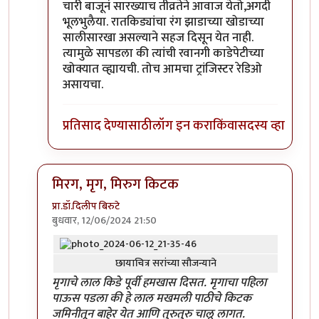
चारी बाजूनं सारख्याच तीव्रतेने आवाज येतो,अगदी
भूलभुलैया. रातकिड्यांचा रंग झाडाच्या खोडाच्या
सालीसारखा असल्याने सहज दिसून येत नाही.
त्यामुळे सापडला की त्यांची रवानगी काडेपेटीच्या
खोक्यात व्ह्यायची. तोच आमचा ट्रांजिस्टर रेडिओ
असायचा.
प्रतिसाद देण्यासाठी
लॉग इन करा
किंवा
सदस्य व्हा
मिरग, मृग, मिरुग किटक
प्रा.डॉ.दिलीप बिरुटे
बुधवार, 12/06/2024 21:50
In reply to
'किडे' आवडले.
by
प्रचेतस
छायाचित्र सरांच्या सौजन्याने
मृगाचे लाल किडे पूर्वी हमखास दिसत. मृगाचा पहिला
पाऊस पडला की हे लाल मखमली पाठीचे किटक
जमिनीतून बाहेर येत आणि तुरुतुरु चालू लागत.