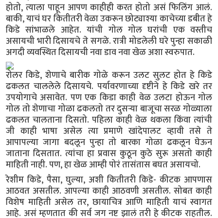
होतो, त्याला पाहून आपण काहीही करत होतो असं फिलिंग आलं.
बाकी, याचं घर कितीतरी वेळा उकरून छोट्याश्या काचेच्या डबीत हे
किडे सांभाळले आहेत. यांची गोल गोल घरांची एक वस्तीच
असायची भारी दिसायचे ते सगळे. रात्री मोडलेली घरे पुन्हा सकाळी
अगदी व्यवस्थित दिसायची नवा डाव नवा खेळ अशा स्वरुपात.
रोलर किडे, शेणाचे बारीक गोळे करून उलट सुलट होत हे किडे
ढकलत चाललेले दिसायचे. पर्यावरणाच्या दृष्टीने हे किडे खरे तर
उपयोगाचे असावेत. पण एक किडा काही वेळ उलटा होऊन गोल
गोल तो शेणाचा गोळा ढकलतो तर दुसऱ्या बाजूचा सरळ गोळ्याला
ढकलत चालताना दिसतो. पहिला काही वेळ थकला किंवा त्यांची
जी काही भाषा असेल त्या प्रमाणे खांदेपालट व्हावी तसे ते
आपापल्या जागा बदलून पुन्हा तो बारका गोळा ढकलून घेऊन
जाताना दिसतात. त्यांचा हा प्रवास कुठून कुठे सुरू असतो काही
माहिती नाही. पण, हा खेळ आम्ही पोरं तासंतास बघत असायचो.
रेशीम किडे, पैसा, घुल्या, अशी कितीतरी किडे- कीटक आपणास
आठवत असतील. आपल्या काही आठवणी असतील. सोबत काही
विशेष माहिती असेल तर, छायाचित्र आणि माहिती याचं स्वागत
आहे. असं म्हणतात की सर्व जग नष्ट झालं तरी हे कीटक राहतील.