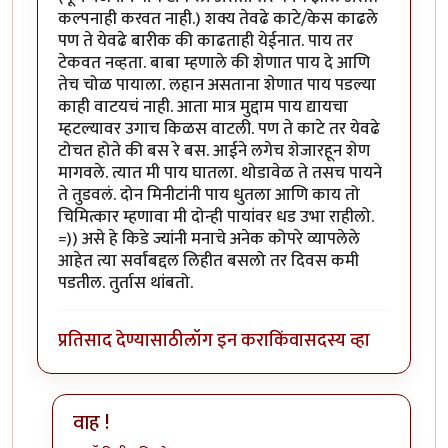
कल्पनाही करवत नाही.) शक्य तेवढे काटे/केस काढले
पण ते येवढे बारीक की काढताही येईनात. पाय तर
टेकवत नव्हता. बाबा म्हणाले की शेणात पाय दे आणि
तेच चोळ पायाला. लहान असताना शेणात पाय पडल्या
काही वाटयचं नाही. आता मात्र मुद्दाम पाय द्यायचा
म्हटल्यावर उगाच किळस वाटली. पण ते काटे तर येवढे
टोचत होते की बस रे बस. आईने लगेच शेजारहून शेण
मागवले. त्यात मी पाय घातला. थोडावेळ ते तसच पायने
ते तुडवलं. दोन मिनीटांनी पाय धुतला आणि काय तो
चिमित्कार म्हणावा मी दोन्ही पायांवर धड उभा राहीलो.
=)) असे हे किडे ज्यांनी मनाचे अनेक कोपरे व्यापलेले
आहेत त्या सर्वांबद्दल लिहीत बसलो तर दिवस कमी
पडतील. तुर्तास थांबतो.
प्रतिसाद देण्यासाठी
लॉग इन करा
किंवा
सदस्य व्हा
वाह !