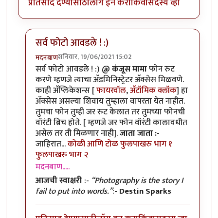
प्रतिसाद देण्यासाठी
लॉग इन करा
किंवा
सदस्य व्हा
सर्व फोटो आवडले ! :)
शनिवार, 19/06/2021 15:02
मदनबाण
In reply to
मोबाइल रूट करणे?
by
कंजूस
सर्व फोटो आवडले ! :)
@ कंजूस मामा
फोन रुट
करणे म्हणजे त्याचा अ‍ॅडमिनिस्ट्रेटर अ‍ॅक्सेस मिळवणे.
काही अ‍ॅप्लिकेशन्स [
फायरवॉल
,
अ‍ॅटॉमिक क्लॉक
] हा
अ‍ॅक्सेस असल्या शिवाय तुम्हाला वापरता येत नाहीत.
तुमचा फोन तुम्ही जर रुट केलात तर तुमच्या फोनची
वॉरंटी ब्रिच होते. [ म्हणजे जर फोन वॉरंटी कालावधीत
असेल तर ती मिळणार नाही].
जाता जाता :-
जाहिरात...
कोळी आणि टोळ
फुलपाखरु भाग १
फुलपाखरु भाग २
मदनबाण.....
आजची स्वाक्षरी
:-
“Photography is the story I
fail to put into words.”
:-
Destin Sparks