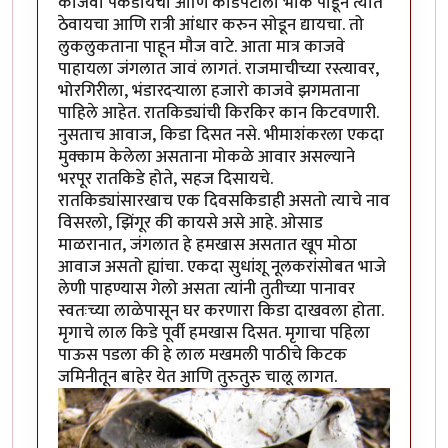
काजवा पकडायचा आणि काडेपेटीला भोक पाडून त्यात
ठेवायचा आणि रात्री आंधार करुन सोडून द्यायचा. तो
लुकलुकताना पाहून मौज वाटे. आता मात्र काजवे
पाहायला जंगलात जावं लागतं. राजमाचीच्या रस्त्यावर,
भोरगिरीला, भंडारदर्‍याला हजारो काजवे झगमताना
पाहिले आहेत. रातकिड्यांची किरकिर कान किटवणारी.
नुसताच आवाज, किडा दिसत नसे. भीमाशंकरला एकदा
मुक्काम केलेला असताना मोकळे आवार असल्याने
भरपूर रातकिडे होते, सहज दिसायचे.
रातकिड्यांसारखाच एक दिवसकिडाही असतो त्याचे नाव
विसरलो, झिंगूर की कायसे असे आहे. ओसाड
माळरानात, जंगलात हे हमखास असतात खूप मोठा
आवाज असतो ह्यांचा. एकदा सुधांशू नूलकरांसोबत भाजे
लेणी पाहण्यास गेलो असता त्यांनी तुतीच्या पानावर
स्वतःच्या लाळेपासून घर करणारा किडा दाखवला होता.
मृगाचे लाल किडे पूर्वी हमखास दिसत. मृगाचा पहिला
पाऊस पडला की हे लाल मखमली पाठीचे किटक
जमिनीतून बाहेर येत आणि तुरुतुरु चालू लागत.