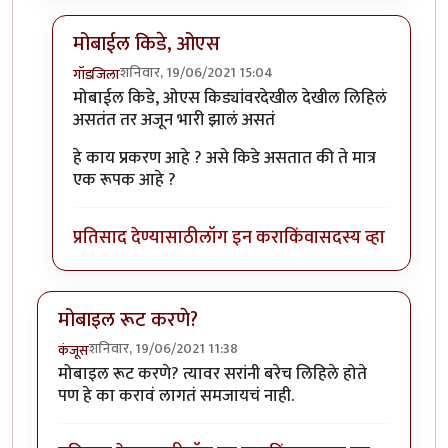
मोबाईल किडे, ओएस
शनिवार, 19/06/2021 15:04
गॉडजिला
In reply to
बाकी मोबाईल किडे, ओएस
by
प्रचेतस
मोबाईल किडे, ओएस किड्यांवरदेखील देखील लिहिलं
असतंत तर अजून भारी झालं असतं
हे काय प्रकरण आहे ? असे किडे असतात की ते मात्र
एक रूपक आहे ?
प्रतिसाद देण्यासाठी
लॉग इन करा
किंवा
सदस्य व्हा
मोबाइल रूट करणे?
शनिवार, 19/06/2021 11:38
कंजूस
मोबाइल रूट करणे? त्यावर सरांनी बरेच लिहिले होते
पण हे का करावं लागतं समजायचं नाही.