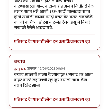
आठवतंय. एक किडा हात लावल्याबरोबर
वाटण्यासारखा गोल, वाटोळा होत असे व कितीतरी वेळ
तसाच राहत असे. आम्ही १९६५ साली मालाडला राहत
होतो त्यावेळी काजवे अगदी घरात येत असत. पकडलेले
काजवे काचेच्या छोट्या बाटलीत ठेवत असू जे बिचारे
सकाळी मेलेले आढळायचे.
प्रतिसाद देण्यासाठी
लॉग इन करा
किंवा
सदस्य व्हा
बऱ्याच
शनिवार, 19/06/2021 00:04
गुल्लू दादा
बऱ्याच आठवणी ताज्या केल्याबद्दल धन्यवाद सर. आता
वाईट वाटते लहानपणी खूप क्रूर वागलो त्याचं. लेख
बराच रिलेट झाला.
प्रतिसाद देण्यासाठी
लॉग इन करा
किंवा
सदस्य व्हा