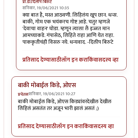
प्रा.डॉ.दिलीप बिरुटे
शनिवार, 19/06/2021 10:35
In reply to
हाॅलिवूडच्या काही अप्रतिम
by
गणपा
क्या बात है, मस्त आठवणी. लिहिलंय खूप छान. धन्स.
बाकी, गोम एक भयंकरच गोष्ट आहे. चतुर म्हणजे
'देवाचा वाहन' घोडा. म्हणून त्याला लै इज्जत मान
आमच्याकडे. गंपासेठ, लिहिते राहा आणि येत राहा.
पाककृतीचंही विसरु नये. धन्यवाद. -दिलीप बिरुटे
प्रतिसाद देण्यासाठी
लॉग इन करा
किंवा
सदस्य व्हा
बाकी मोबाईल किडे, ओएस
शनिवार, 19/06/2021 10:27
प्रचेतस
बाकी मोबाईल किडे, ओएस किड्यांवरदेखील देखील
लिहिलं असतंत तर अजून भारी झालं असतं ;)
प्रतिसाद देण्यासाठी
लॉग इन करा
किंवा
सदस्य व्हा