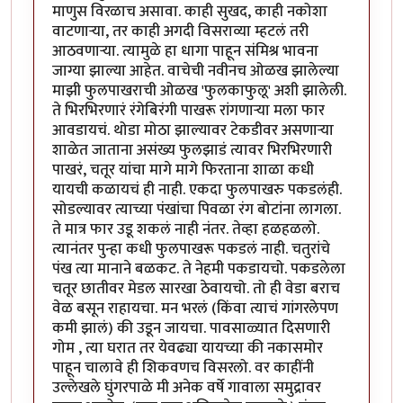
माणुस विरळाच असावा. काही सुखद, काही नकोशा
वाटणाऱ्या, तर काही अगदी विसराव्या म्हटलं तरी
आठवणाऱ्या. त्यामुळे हा धागा पाहून संमिश्र भावना
जाग्या झाल्या आहेत. वाचेची नवीनच ओळख झालेल्या
माझी फुलपाखराची ओळख 'फुलकाफुलू' अशी झालेली.
ते भिरभिरणारं रंगेबिरंगी पाखरू रांगणाऱ्या मला फार
आवडायचं. थोडा मोठा झाल्यावर टेकडीवर असणाऱ्या
शाळेत जाताना असंख्य फुलझाडं त्यावर भिरभिरणारी
पाखरं, चतूर यांचा मागे मागे फिरताना शाळा कधी
यायची कळायचं ही नाही. एकदा फुलपाखरु पकडलंही.
सोडल्यावर त्याच्या पंखांचा पिवळा रंग बोटांना लागला.
ते मात्र फार उडू शकलं नाही नंतर. तेव्हा हळहळलो.
त्यानंतर पुन्हा कधी फुलपाखरू पकडलं नाही. चतुरांचे
पंख त्या मानाने बळकट. ते नेहमी पकडायचो. पकडलेला
चतूर छातीवर मेडल सारखा ठेवायचो. तो ही वेडा बराच
वेळ बसून राहायचा. मन भरलं (किंवा त्याचं गांगरलेपण
कमी झालं) की उडून जायचा. पावसाळ्यात दिसणारी
गोम , त्या घरात तर येवढ्या यायच्या की नकासमोर
पाहून चालावे ही शिकवणच विसरलो. वर काहींनी
उल्लेखले घुंगरपाळे मी अनेक वर्षे गावाला समुद्रावर