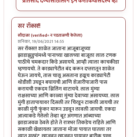
प्रतिसाद देण्यासाठी
लॉग इन करा
किंवा
सदस्य व्हा
सर रॉक्स!!
सौंदाळा (verified= न पडताळणी केलेला)
शनिवार, 19/06/2021 14:55
सर रॉक्स!! शाळेत जाताना आजूबाजूच्या
झाडाझुडुपांमध्ये पानाच्या खालच्या बाजूला लाल टणक
पाठीचे चमकदार किडे असायचे. आम्ही त्याला काचकीडा
म्हणायचो. ते काड्यापेटीत बंद करून दप्तरातून शाळेत
घेऊन जायचे, तास चालू असताना हळूच काड्यापेटी
थोडीशी उघडून बघायची आणि शेजारीपाजारी पास
करायची एकदम थ्रिलिंग वाटायचे. लाल मुंग्या
राक्षसाच्या आणि काळ्या मुंग्या देवाच्या असायच्या. लाल
मुंगी हातापायावर दिसली तर चिरडून टाकली जायची तर
काळी मुंगी फुंकर मारून उडवून लावली जायची. एकदा
आत्याकडे गेलेलो तेव्हा बूट अंगणात आंब्याच्या
झाडाजवळ ठेवले होते ते रात्रभर तिकडेच राहिले आणि
सकाळी खेळायला जाताना मोजा पायात घातला तर
त्यात सुरवंट. खाजवून खाजवून पायावर बारीक पुरळ