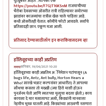
युट्युबवर आहेत . त्यापैकी एक
https://youtu.be/F7GJT16KSnM
राजमाचीच्या
भैरोबा देवळाच्या ओसरीत रात्री राहिल्यावर समोरच्या
झाडांवर काजव्यांचा रात्रीस खेळ चाले पाहिला आहे.
कधी ओसरीतही येतात. कॉमींचे फोटो आवडले. सर्वांचे
प्रतिसादही छान. एकूण मजा आली.
प्रतिसाद देण्यासाठी
लॉग इन करा
किंवा
सदस्य व्हा
हाॅलिवूडच्या काही अप्रतिम
शनिवार, 19/06/2021 10:20
गणपा
हाॅलिवूडच्या काही अप्रतिम अॅनिमेशन पटांपासून (A
bugs life, Antz, Ant bully, Horton Hears a
Who! सारखे भन्नाट कल्पनांवर आधारीत) ते आपल्या
साैथचा कसला तो मख्खी (ज्या हिरो माशी होऊन
पुनर्जनम घेतो आणि स्वतःच्या मृत्युचा बदला झेतो.) काय
कायसा दे मार मसालापट असो, किड्यांनी मानवाला
नेहमीच भुरळ घातली आहे. किड्यांच्या आठवणी नसणारा