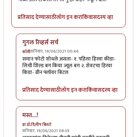
प्रतिसाद देण्यासाठी
लॉग इन करा
किंवा
सदस्य व्हा
गुगल रिव्हर्स सर्च
शनिवार, 19/06/2021 00:46
कॉमी
In reply to
माझ्या कॅमेऱ्यातले काही किडे.
by
कॉमी
समान फोटो शोधले असता- १. पहिला हिरवा कीडा-
लिची शिल्ड बग किंवा ज्यूल बग २. शेवटचा हिरवा
किडा- ग्रीन फ्लॉवर बिटल
प्रतिसाद देण्यासाठी
लॉग इन करा
किंवा
सदस्य व्हा
मस्त....!
प्रा.डॉ.दिलीप बिरुटे
शनिवार, 19/06/2021 08:39