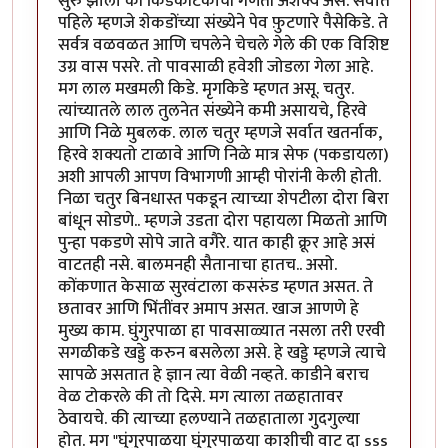
सुरु झाला की किडेकीटकांची गणती अशक्य असे. सर्वात
पहिले म्हणजे शेकडोंच्या संख्येने पेव फ़ुटणारे पैसेकिडे. ते
सर्वत्र वळवळत आणि चपलेने चेचले गेले की एक विशिष्ट
उग्र वास पसरे. तो पावसाळी हवेशी जोडला गेला आहे.
मग लाल मखमली किडे. मृगकिडे म्हणत असू. चतुर.
त्यांच्यातले लाल तुलनेत संख्येने कमी असायचे, हिरवे
आणि निळे मुबलक. लाल चतुर म्हणजे सर्वात खतर्नाक,
हिरवे शक्यतो टाळावे आणि निळे मात्र सेफ (पकडायला)
अशी आपली आपण विभागणी आम्ही पोरांनी केली होती.
निळा चतुर बिनधास्त पकडून त्याच्या शेपटीला दोरा बिरा
बांधून सोडणे.. म्हणजे उडता दोरा पहायला मिळतो आणि
पुन्हा पकडणे सोपे जाते वगैरे. यात काही क्रूर आहे असं
वाटतही नसे. बालमनही सैतानाचा हातच.. असो.
कोंकणात केसाळ सुरवंटाला कसरुंड म्हणत असत. ते
छतावर आणि भिंतींवर अमाप असत. खाज आणणे हे
मुख्य काम. घुंगुरपाळा हा पावसाळ्यात नसला तरी एरवी
सगळीकडे खड्डे करुन बसलेला असे. हे खड्डे म्हणजे त्याचे
सापळे असतात हे ज्ञान त्या वेळी नव्हते. काडीने बराच
वेळ टोकरले की तो दिसे. मग त्याला तळहातावर
ठेवायचे. की त्याच्या हलण्याने तळहाताला गुदगुल्या
होत. मग "घुंगुरपाळया घुंगुरपाळया काशीची वाट दा sss