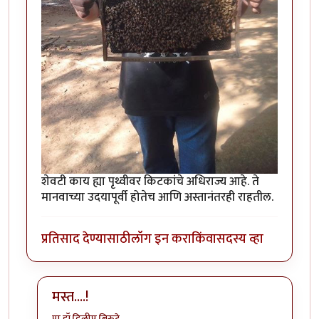
शेवटी काय ह्या पृथ्वीवर किटकांचे अधिराज्य आहे. ते
मानवाच्या उदयापूर्वी होतेच आणि अस्तानंतरही राहतील.
प्रतिसाद देण्यासाठी
लॉग इन करा
किंवा
सदस्य व्हा
मस्त....!
प्रा.डॉ.दिलीप बिरुटे