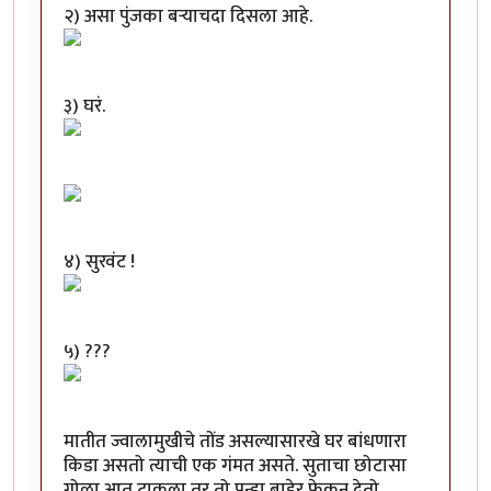
२) असा पुंजका बऱ्याचदा दिसला आहे.
३) घरं.
४) सुरवंट !
५) ???
मातीत ज्वालामुखीचे तोंड असल्यासारखे घर बांधणारा
किडा असतो त्याची एक गंमत असते. सुताचा छोटासा
गोळा आत टाकला तर तो पुन्हा बाहेर फेकून देतो.