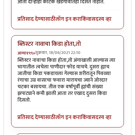
आता दोन्हीही कीटक खेडेगावातही दिसत नाहीत.
प्रतिसाद देण्यासाठी
लॉग इन करा
किंवा
सदस्य व्हा
ब्लिस्टर नावाचा किडा होता,तो
शुक्रवार, 18/06/2021 22:10
आग्या१९९०
ब्लिस्टर नावाचा किडा होता,तो अंगाखाली आल्यास त्या
भागातील त्वचेला पाणीदार फोड याचचे. दुसरा ह्याच
जातीचा किडा पकडायला गेल्यास शरीरातून पिवळ्या
रंगाचा उग्र वासाचा फवारा मारायचा ज्याने जोरदार
चटका बसायचा. तीस एक वर्षापूर्वी ह्यांची संख्या
झपाट्याने कमी झाली आता तर एखाद दुसरा किडा
दिसतो.
प्रतिसाद देण्यासाठी
लॉग इन करा
किंवा
सदस्य व्हा