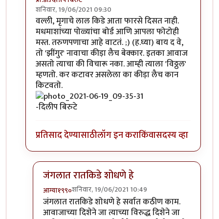
शनिवार, 19/06/2021 09:30
In reply to
'किडे' आवडले.
by
प्रचेतस
वल्ली, मृगाचे लाल किडे आता फारसे दिसत नाही.
मधमाशांच्या पोळ्यांचा बोर्ड आणि आपला फोटोही
मस्त. तरुणपणाचा आहे वाटतं. ;) (ह.घ्या) बाय द वे,
तो 'झींगुर' नावाचा कीड़ा लैच बेक्कार. इतका आवाज
असतो त्याचा की विचारू नका. आम्ही त्याला 'विठ्ठल'
म्हणतो. कर कटावर असलेला का कीड़ा लैच कान
किटवतो.
-दिलीप बिरुटे
प्रतिसाद देण्यासाठी
लॉग इन करा
किंवा
सदस्य व्हा
जंगलात रातकिडे शोधणे हे
शनिवार, 19/06/2021 10:49
आग्या१९९०
In reply to
मस्त....!
by
प्रा.डॉ.दिलीप बिरुटे
जंगलात रातकिडे शोधणे हे सर्वात कठीण काम.
आवाजाच्या दिशेने जा त्याच्या विरुद्ध दिशेने जा