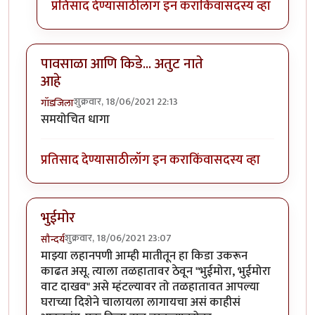
प्रतिसाद देण्यासाठी
लॉग इन करा
किंवा
सदस्य व्हा
पावसाळा आणि किडे... अतुट नाते
आहे
शुक्रवार, 18/06/2021 22:13
गॉडजिला
समयोचित धागा
प्रतिसाद देण्यासाठी
लॉग इन करा
किंवा
सदस्य व्हा
भुईमोर
शुक्रवार, 18/06/2021 23:07
सौन्दर्य
माझ्या लहानपणी आम्ही मातीतून हा किडा उकरून
काढत असू. त्याला तळहातावर ठेवून "भुईमोरा, भुईमोरा
वाट दाखव" असे म्हंटल्यावर तो तळहातावत आपल्या
घराच्या दिशेने चालायला लागायचा असं काहीसं