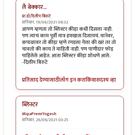
लै बेक्कार...
प्रा.डॉ.दिलीप बिरुटे
शनिवार, 19/06/2021 08:32
In reply to
ब्लिस्टर नावाचा किडा होता,तो
by
आग्या१९९०
आपण म्हणता तो ब्लिस्टर कीड़ा कधी दिसला नाही.
पण त्याचं काम पूर्वी मात्र हमखास दिसायचं. मानेवर,
कपाळावर तो कीड़ा म्हणे रगडला गेला की खरं तर तो
चावतो की काय ते माहिती नाही. पण पाणीदार फोड़
पाहिलेले आहेत. आता ब्लिस्टर कीड़ा शोधणे आले.
-दिलीप बिरुटे
प्रतिसाद देण्यासाठी
लॉग इन करा
किंवा
सदस्य व्हा
ब्लिस्टर
MipaPremiYogesh
शनिवार, 26/06/2021 03:25
In reply to
ब्लिस्टर नावाचा किडा होता,तो
by
आग्या१९९०