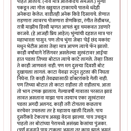
पाहत आलोय. (नाव मात्र अलिकडेच समजले.) मुंग्या
पकडून त्या गोल खड्ड्यात टाकायचे पालथे धंदेही
अनेकदा केलेत. वाडीतही अनेक किडे दिसायचे. शेणात
राहणारा त्यावरच पोसणारा शेणकिडा, रंगीत लेडीबग्ज,
रात्री माझीच हिरवी म्हणत आपलं बुड चमकवत उडणारे
काजवे. (हे आजही प्रिय आहेत) भुंग्यांची दहशत मात्र पार
महाभारता पासुन. पण तोच भुंगा जेव्हा 'घेई छंद मकरंद'
मधुन भेटीस आला तेव्हा मात्र आपण त्याचे फॅन झालो.
काही वर्षांमागे रेलिंगवर असलेल्या सुरवंटावर आईचा
हात पडला तिच्या बोटात त्याचे काटे लागले. तेव्हा तिला
ते काही जाणवलं नाही. पण मग दुसऱ्या दिवशी बोट
दुखायला लागलं. काटा येवढा रुतून तुटला की निघता
निघेना. ति काही तेवढ्यासाठी डाॅक्टरांकडे गेली नाही.
पण तिच्या बोटात तो काटा राहीला तो राहीलाच. आता
तो भाग टणक झालाय. गेल्यावर्षी गावाला परसात झाडं
लावत असताना माझा पाय तश्याच एका सुरवंटावर
पडला अगदी अलगद. काही तरी टोचतय कळताच
वरचेवर उचलला तर हे महाशय खाली दिसले. पाय
दुसरीकडे टेकताच असह्य वेदना झाल्या. पाय उचलून
पाहतो तर बोटांच्या पेरामध्ये असंख्य केसांचा पुंजका.
(पूर्ण वजनाने पाय टाकला असता तर काय झालं असतं