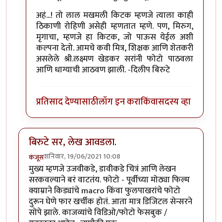
अहं...! तो लाल मखमली किटक म्हणजे त्याला काही
ठिकाणी रोहिणी असेही म्हणतात म्हणे. पण, मिरुग,
मृगाचा, म्हणजे हा किटक, जो पाऊस येईल अशी
कल्पना देतो. आमचे कवी मित्र, शिक्षक आणि शेतकरी
असलेले श्री.लक्ष्मण खेडकर सरांनी फोटो पाठवला
आणि धाग्याची आठवण झाली. -दिलीप बिरुटे
प्रतिसाद देण्यासाठी
लॉग इन करा
किंवा
सदस्य व्हा
बिरुटे सर, लेख आवडला.
शनिवार, 19/06/2021 10:08
कंजूस
मुख्य म्हणजे उजवीकडे, डावीकडे चित्रं आणि लेखन
सरकवल्याने बरं वाटतंय. फोटो - पूर्वीच्या मोठ्या फिल्म
क्याम्राने किड्यांचे macro किंवा फुलपाखरांचे फोटो
दुरून घेणे फार खर्चीक होतं. आता मात्र डिजिटल सेन्सरने
सोपे झाले. काजव्यांचे विडिओ/फोटो फेसबुक /