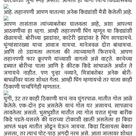
कीटकाशी जुना स्नेह असतो.
आपला हा धागा त्याच किड्यासंबंधी
आहे.
लहानपणी आपण यातल्या अनेक किड्यांशी मैत्री केलेली आहे.
आपण तासंतास त्यांच्याबरोबर घालवला आहे, अशा आपल्या
आठवणींचा हा धा्गा. आम्ही लहानपणी भिंग म्हणून या किड्यांशी
खेळायचो. बोरीच्या झाडांवर, काटेरी झाडांवर हे भिंग सापडायचे.
भुंग्यांसारख्या याचा आवाज यायचा. मानेजवळ दोरा बांधायचा.
आणि तो उडायला लागला की त्याच्यामागे फ़िरायचे. आपण
लहानपणी फार क्रूरपणे यांच्याशी वागलो असे वाट्ते. काचेच्या
डब्यात बोरीचा पाला आणि हे कीटक किडे सांभाळले अर्थात ते
जगायचे नाहीत. पण पुन्हा नव्याने, मित्रांबरोबर अनेक बोरी-
बाभळींवर याला शोधत गेला. आम्ही भिंग म्हणायचो तर याला काही
ठिकाणी पाचपिंगेही म्हणतात.
घुगी, उंट तर काही ठिकाणी याचं नाव घुंगरपाळ. मातीत गोल आळे
केलेले. एक-दोन इंच असलेले याचं गोल घर असायचं. सापळाच
लावलेला असतो. भुसभुशीत मातीत त्या गोल घरात मुंग्या बारीक
किडे पडले-घसरले की घराच्या टोकाशी खाली असलेला हा किडा
आपलं भक्ष्य मातीत ओढून घेऊन जायचा. किडा दिसायला बेकार
असला, तर त्याचं पोट-पाठ अगदी नरम असे. आता जालावर शोधत