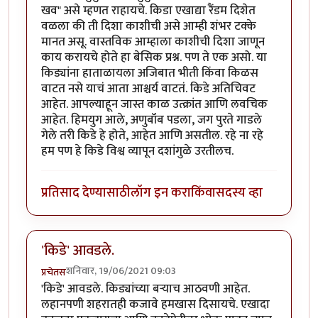
खव" असे म्हणत राहायचे. किडा एखाद्या रैंडम दिशेत
वळला की ती दिशा काशीची असे आम्ही शंभर टक्के
मानत असू. वास्तविक आम्हाला काशीची दिशा जाणून
काय करायचे होते हा बेसिक प्रश्न. पण ते एक असो. या
किड्यांना हाताळायला अजिबात भीती किंवा किळस
वाटत नसे याचं आता आश्चर्य वाटतं. किडे अतिचिवट
आहेत. आपल्याहून जास्त काळ उत्क्रांत आणि लवचिक
आहेत. हिमयुग आले, अणुबॉंब पडला, जग पुरते गाडले
गेले तरी किडे हे होते, आहेत आणि असतील. रहे ना रहे
हम पण हे किडे विश्व व्यापून दशांगुळे उरतीलच.
प्रतिसाद देण्यासाठी
लॉग इन करा
किंवा
सदस्य व्हा
'किडे' आवडले.
शनिवार, 19/06/2021 09:03
प्रचेतस
'किडे' आवडले. किड्यांच्या बर्‍याच आठवणी आहेत.
लहानपणी शहरातही कजावे हमखास दिसायचे. एखादा