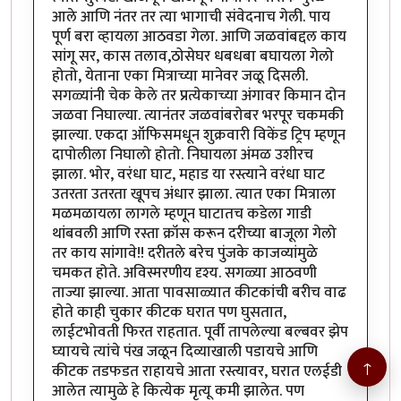
आले आणि नंतर तर त्या भागाची संवेदनाच गेली. पाय
पूर्ण बरा व्हायला आठवडा गेला. आणि जळवांबद्दल काय
सांगू सर, कास तलाव,ठोसेघर धबधबा बघायला गेलो
होतो, येताना एका मित्राच्या मानेवर जळू दिसली.
सगळ्यांनी चेक केले तर प्रत्येकाच्या अंगावर किमान दोन
जळवा निघाल्या. त्यानंतर जळवांबरोबर भरपूर चकमकी
झाल्या. एकदा ऑफिसमधून शुक्रवारी विकेंड ट्रिप म्हणून
दापोलीला निघालो होतो. निघायला अंमळ उशीरच
झाला. भोर, वरंधा घाट, महाड या रस्त्याने वरंधा घाट
उतरता उतरता खूपच अंधार झाला. त्यात एका मित्राला
मळमळायला लागले म्हणून घाटातच कडेला गाडी
थांबवली आणि रस्ता क्रॉस करून दरीच्या बाजूला गेलो
तर काय सांगावे!! दरीतले बरेच पुंजके काजव्यांमुळे
चमकत होते. अविस्मरणीय दृश्य. सगळ्या आठवणी
ताज्या झाल्या. आता पावसाळ्यात कीटकांची बरीच वाढ
होते काही चुकार कीटक घरात पण घुसतात,
लाईटभोवती फिरत राहतात. पूर्वी तापलेल्या बल्बवर झेप
घ्यायचे त्यांचे पंख जळून दिव्याखाली पडायचे आणि
↑
कीटक तडफडत राहायचे आता रस्त्यावर, घरात एलईडी
आलेत त्यामुळे हे कित्येक मृत्यू कमी झालेत. पण