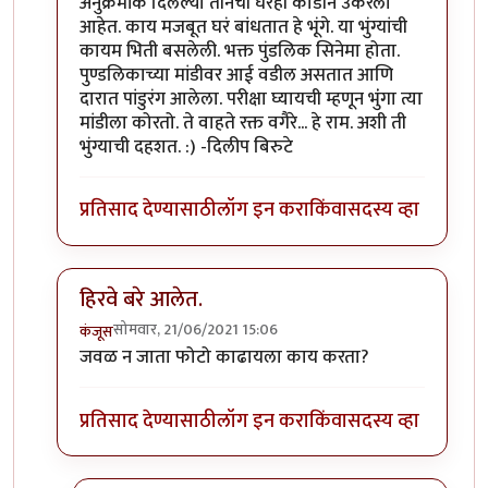
In reply to
माझ्या कॅमेऱ्यातले काही किडे.
by
कॉमी
अनुक्रमांक दिलेल्या तीनची घरंही काडीने उकरली
आहेत. काय मजबूत घरं बांधतात हे भूंगे. या भुंग्यांची
कायम भिती बसलेली. भक्त पुंडलिक सिनेमा होता.
पुण्डलिकाच्या मांडीवर आई वडील असतात आणि
दारात पांडुरंग आलेला. परीक्षा घ्यायची म्हणून भुंंगा त्या
मांडीला कोरतो. ते वाहते रक्त वगैरे... हे राम. अशी ती
भुंग्याची दहशत. :) -दिलीप बिरुटे
प्रतिसाद देण्यासाठी
लॉग इन करा
किंवा
सदस्य व्हा
हिरवे बरे आलेत.
सोमवार, 21/06/2021 15:06
कंजूस
In reply to
माझ्या कॅमेऱ्यातले काही किडे.
by
कॉमी
जवळ न जाता फोटो काढायला काय करता?
प्रतिसाद देण्यासाठी
लॉग इन करा
किंवा
सदस्य व्हा