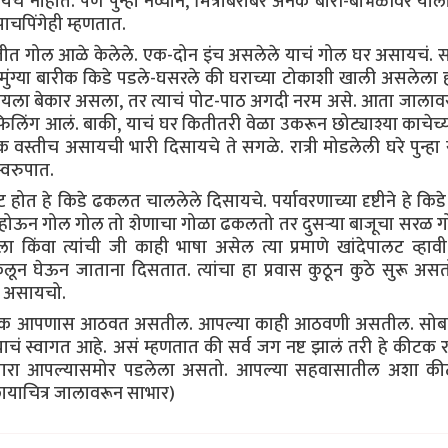
े नाहीत. पण पुन्हा नव्याने, मित्रांबरोबर अनेक बोरी-बाभळींवर या
ाचपिंगेही म्हणतात.
मातीत गोल आळे केलेले. एक-दोन इंच असलेले याचं गोल घर असायचं.
ुंग्या बारीक किडे पडले-घसरले की घराच्या टोकाशी खाली असलेला 
ायला बेकार असला, तर त्याचं पोट-पाठ अगदी नरम असे. आता जाला
लिंग आलं. बाकी, याचं घर कितीतरी वेळा उकरून छोट्याश्या काचेच्
क वस्तीच असायची भारी दिसायचे ते सगळे. रात्री मोडलेली घरे पुन्ह
्वरुपात.
ोत हे किडे ढकलत चाललेले दिसायचे. पर्यावरणाच्या दृष्टीने हे किडे
होऊन गोल गोल तो शेणाचा गोळा ढकलतो तर दुसऱ्या बाजूचा सरळ ग
वा त्यांची जी काही भाषा असेल त्या प्रमाणे खांदेपालट व्हावी
ून घेऊन जाताना दिसतात. त्यांचा हा प्रवास कुठून कुठे सुरू अस
त असायचो.
डे- कीटक आपणास आठवत असतील. आपल्या काही आठवणी असतील. सोब
चं स्वागत आहे. असं म्हणतात की सर्व जग नष्ट झालं तरी हे कीटक 
पसारा आपल्यासमोर पडलेला असतो. आपल्या सहवासातील अशा कीट
(छायाचित्र जालावरून साभार)