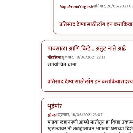
शनिवार, 26/06/2021 03
MipaPremiYogesh
In reply to
ब्लिस्टर नावाचा किडा होता,
प्रतिसाद देण्यासाठी
लॉग इन करा
किंवा
पावसाळा आणि किडे... अतुट नाते आहे
शुक्रवार, 18/06/2021 22:13
गॉडजिला
समयोचित धागा
प्रतिसाद देण्यासाठी
लॉग इन करा
किंवा
सदस्य 
भुईमोर
शुक्रवार, 18/06/2021 23:07
सौन्दर्य
माझ्या लहानपणी आम्ही मातीतून हा किडा उकरून
म्हंटल्यावर तो तळहातावत आपल्या घराच्या द