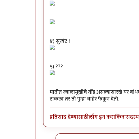
४) सुरवंट !
५) ???
मातीत ज्वालामुखीचे तोंड असल्यासारखे घर बा
टाकला तर तो पुन्हा बाहेर फेकून देतो.
प्रतिसाद देण्यासाठी
लॉग इन करा
किंवा
सदस्य 