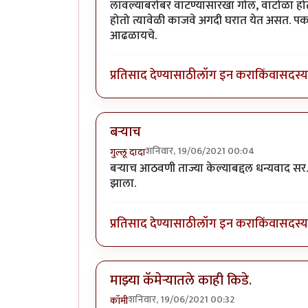
लावल्याबरोबर वाटण्यासारखा गोल, वाटोळा हो
होतो त्यावेळी काजवे अगदी घरात येत असत. पकड
आढळायचे.
प्रतिसाद देण्यासाठी
लॉग इन करा
किंवा
सदस्य 
बऱ्याच
शनिवार, 19/06/2021 00:04
गुल्लू दादा
बऱ्याच आठवणी ताज्या केल्याबद्दल धन्यवाद सर.
झाला.
प्रतिसाद देण्यासाठी
लॉग इन करा
किंवा
सदस्य 
माझ्या कॅमेऱ्यातले काही किडे.
शनिवार, 19/06/2021 00:32
कॉमी