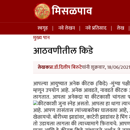
Skip to main content
मिसळपाव
Main navigation
स्वगृह
नवे लेखन
नवे प्रतिसाद
लेख
मुख्य पान
आठवणीतील किडे
लेखक
प्रा.डॉ.दिलीप बिरुटे
यांनी शुक्रवार, 18/06/202
आपल्या आयुष्यात अनेक कीटक (किडे) -मुंग्या पक
म्हणून उपयोग आहे. अनेक आवडते, नावडते कीट
लागतात. आपला अनेकदा या कीटकाशी चांगला 
कीटकाशी जुना स्नेह असतो.
आपला हा धागा त्याच
आहे. आपण तासंतास त्यांच्याबरोबर घालवला आहे, अ
खेळायचो. बोरीच्या झाडांवर, काटेरी झाडांवर हे भि
तो उडायला लागला की त्याच्यामागे फ़िरायचे. आपण ल