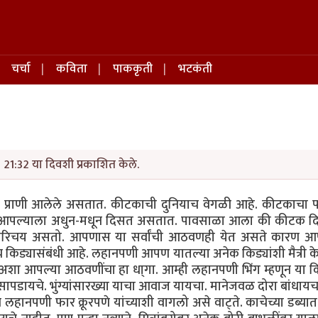
चर्चा
कविता
पाककृती
भटकंती
1 21:32 या दिवशी प्रकाशित केले.
्षी प्राणी आलेले असतात. कीटकाची दुनियाच वेगळी आहे. कीटकाचा प
क आपल्याला अधुन-मधून दिसत असतात. पावसाळा आला की कीटक द
परिचय असतो. आपणास या सर्वांची आठवणही येत असते कारण आ
 किड्यासंबंधी आहे.
लहानपणी आपण यातल्या अनेक किड्यांशी मैत्री क
शा आपल्या आठवणींचा हा धा्गा. आम्ही लहानपणी भिंग म्हणून या कि
ंग सापडायचे. भुंग्यांसारख्या याचा आवाज यायचा. मानेजवळ दोरा बांधा
हानपणी फार क्रूरपणे यांच्याशी वागलो असे वाट्ते. काचेच्या डब्यात