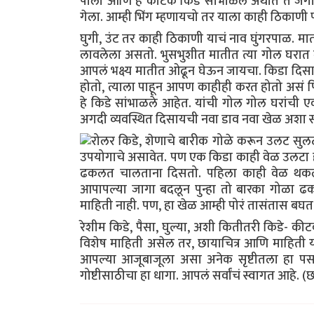
पाला आणि हे कीटक किडे सांभाळले अर्थात ते जगायच
गेला. आम्ही भिंग म्हणायचो तर याला काही ठिकाणी प
घुगी, उंट तर काही ठिकाणी याचं नाव घुंगरपाळ. 
लावलेला असतो. भुसभुशीत मातीत त्या गोल घरात म
आपलं भक्ष्य मातीत ओढून घेऊन जायचा. किडा दिस
होतो, त्याला पाहून आपण काहीही करत होतो असं फि
हे किडे सांभाळले आहेत. यांची गोल गोल घरांची ए
अगदी व्यवस्थित दिसायची नवा डाव नवा खेळ अशा स
रोलर किडे, शेणाचे बारीक गोळे करून उलट सुलट ह
उपयोगाचे असावेत. पण एक किडा काही वेळ उलटा 
ढकलत चालताना दिसतो. पहिला काही वेळ थकला किं
आपापल्या जागा बदलून पुन्हा तो बारका गोळा ढकल
माहिती नाही. पण, हा खेळ आम्ही पोरं तासंतास बघ
रेशीम किडे, पैसा, घुल्या, अशी कितीतरी कि
विशेष माहिती असेल तर, छायाचित्र आणि माहिती या
आपल्या आजूबाजूला असा अनेक सृष्टीतला हा 
गोष्टीसाठीचा हा धागा. आपलं सर्वांचं स्वागत आहे. 