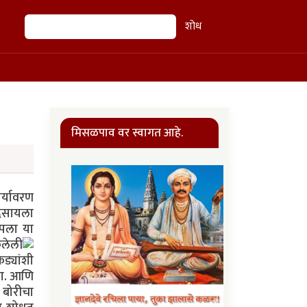
शोध
शोध
मिसळपाव वर स्वागत आहे.
र्यावरण
िसायला
पला या
ेलेली
ड्यांशी
यचा. आणि
 बोरीचा