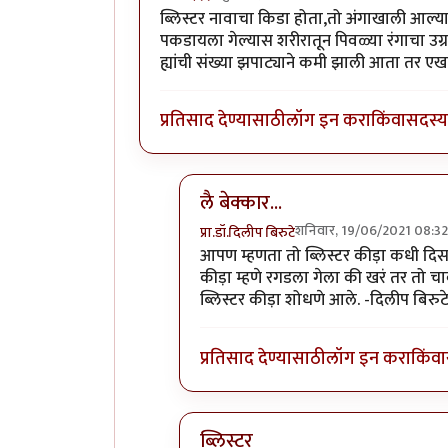
ब्लिस्टर नावाचा किडा होता,तो अंगाखाली आल्या
पकडायला गेल्यास शरीरातून पिवळ्या रंगाचा उग्
ह्यांची संख्या झपाट्याने कमी झाली आता तर ए
प्रतिसाद देण्यासाठी
लॉग इन करा
किंवा
सदस्य 
लै बेक्कार...
शनिवार, 19/06/2021 08:32
प्रा.डॉ.दिलीप बिरुटे
In reply to
ब्लिस्टर नावाचा किडा होता,
आपण म्हणता तो ब्लिस्टर कीड़ा कधी दिसला
कीड़ा म्हणे रगडला गेला की खरं तर तो च
ब्लिस्टर कीड़ा शोधणे आले. -दिलीप बिरुट
प्रतिसाद देण्यासाठी
लॉग इन करा
किंवा
ब्लिस्टर