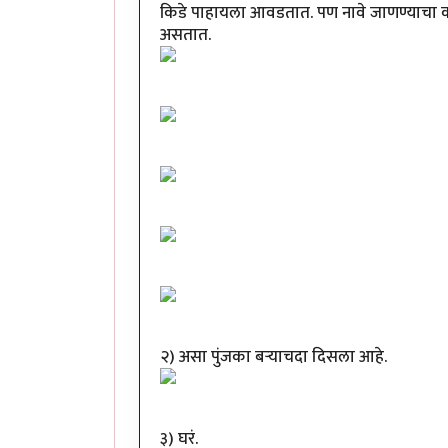
किडे पाहायला आवडतात. पण नावे जाणण्याचा कधी 
असतात.
२) असा पुंजका बऱ्याचदा दिसला आहे.
३) घरं.