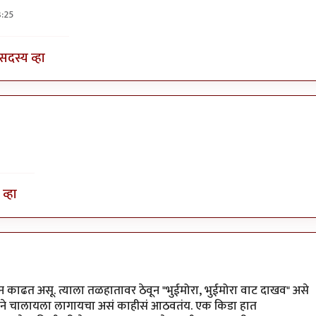
:25
तो
by
आग्या१९९०
सदस्य व्हा
व्हा
 काढत असू. त्याला तळहातावर ठेवून "भुईमोरा, भुईमोरा वाट दाखव" असे
िशेने चालायला लागायचा असं काहीसं आठवतंय. एक किडा हात