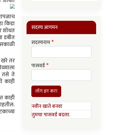
ला शोधत
 सापळाच
हा किडा
सदस्य आगमन
वर शोधत
या डबीत
सदस्यनाम
ा सकाळी
 खरे तर
पासवर्ड
ोळ्याला
 तसे ते
तो काही
लॉग इन करा
त काही
राहतील.
नवीन खाते बनवा
काच्या
तुमचा पासवर्ड बदला.