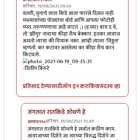
शनिवार, 19/06/2021 09:30
In reply to
'किडे' आवडले.
by
प्रचेतस
वल्ली, मृगाचे लाल किडे आता फारसे दिसत नाही.
मधमाशांच्या पोळ्यांचा बोर्ड आणि आपला फोटोही
मस्त. तरुणपणाचा आहे वाटतं. ;) (ह.घ्या) बाय द वे,
तो 'झींगुर' नावाचा कीड़ा लैच बेक्कार. इतका आवाज
असतो त्याचा की विचारू नका. आम्ही त्याला 'विठ्ठल'
म्हणतो. कर कटावर असलेला का कीड़ा लैच कान
किटवतो.
-दिलीप बिरुटे
प्रतिसाद देण्यासाठी
लॉग इन करा
किंवा
सदस्य व्हा
जंगलात रातकिडे शोधणे हे
शनिवार, 19/06/2021 10:49
आग्या१९९०
In reply to
मस्त....!
by
प्रा.डॉ.दिलीप बिरुटे
जंगलात रातकिडे शोधणे हे सर्वात कठीण काम.
आवाजाच्या दिशेने जा त्याच्या विरुद्ध दिशेने जा