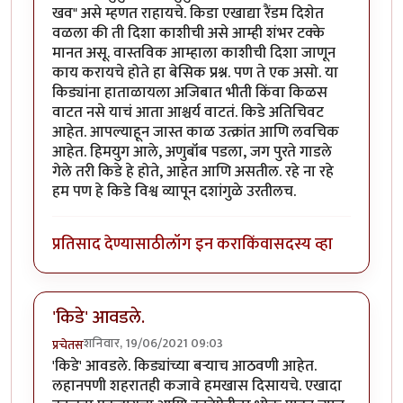
खव" असे म्हणत राहायचे. किडा एखाद्या रैंडम दिशेत
वळला की ती दिशा काशीची असे आम्ही शंभर टक्के
मानत असू. वास्तविक आम्हाला काशीची दिशा जाणून
काय करायचे होते हा बेसिक प्रश्न. पण ते एक असो. या
किड्यांना हाताळायला अजिबात भीती किंवा किळस
वाटत नसे याचं आता आश्चर्य वाटतं. किडे अतिचिवट
आहेत. आपल्याहून जास्त काळ उत्क्रांत आणि लवचिक
आहेत. हिमयुग आले, अणुबॉंब पडला, जग पुरते गाडले
गेले तरी किडे हे होते, आहेत आणि असतील. रहे ना रहे
हम पण हे किडे विश्व व्यापून दशांगुळे उरतीलच.
प्रतिसाद देण्यासाठी
लॉग इन करा
किंवा
सदस्य व्हा
'किडे' आवडले.
शनिवार, 19/06/2021 09:03
प्रचेतस
'किडे' आवडले. किड्यांच्या बर्‍याच आठवणी आहेत.
लहानपणी शहरातही कजावे हमखास दिसायचे. एखादा