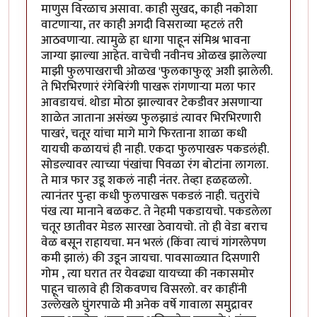
माणुस विरळाच असावा. काही सुखद, काही नकोशा
वाटणाऱ्या, तर काही अगदी विसराव्या म्हटलं तरी
आठवणाऱ्या. त्यामुळे हा धागा पाहून संमिश्र भावना
जाग्या झाल्या आहेत. वाचेची नवीनच ओळख झालेल्या
माझी फुलपाखराची ओळख 'फुलकाफुलू' अशी झालेली.
ते भिरभिरणारं रंगेबिरंगी पाखरू रांगणाऱ्या मला फार
आवडायचं. थोडा मोठा झाल्यावर टेकडीवर असणाऱ्या
शाळेत जाताना असंख्य फुलझाडं त्यावर भिरभिरणारी
पाखरं, चतूर यांचा मागे मागे फिरताना शाळा कधी
यायची कळायचं ही नाही. एकदा फुलपाखरु पकडलंही.
सोडल्यावर त्याच्या पंखांचा पिवळा रंग बोटांना लागला.
ते मात्र फार उडू शकलं नाही नंतर. तेव्हा हळहळलो.
त्यानंतर पुन्हा कधी फुलपाखरू पकडलं नाही. चतुरांचे
पंख त्या मानाने बळकट. ते नेहमी पकडायचो. पकडलेला
चतूर छातीवर मेडल सारखा ठेवायचो. तो ही वेडा बराच
वेळ बसून राहायचा. मन भरलं (किंवा त्याचं गांगरलेपण
कमी झालं) की उडून जायचा. पावसाळ्यात दिसणारी
गोम , त्या घरात तर येवढ्या यायच्या की नकासमोर
पाहून चालावे ही शिकवणच विसरलो. वर काहींनी
उल्लेखले घुंगरपाळे मी अनेक वर्षे गावाला समुद्रावर