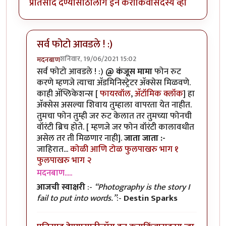
प्रतिसाद देण्यासाठी
लॉग इन करा
किंवा
सदस्य व्हा
सर्व फोटो आवडले ! :)
शनिवार, 19/06/2021 15:02
मदनबाण
In reply to
मोबाइल रूट करणे?
by
कंजूस
सर्व फोटो आवडले ! :)
@ कंजूस मामा
फोन रुट
करणे म्हणजे त्याचा अ‍ॅडमिनिस्ट्रेटर अ‍ॅक्सेस मिळवणे.
काही अ‍ॅप्लिकेशन्स [
फायरवॉल
,
अ‍ॅटॉमिक क्लॉक
] हा
अ‍ॅक्सेस असल्या शिवाय तुम्हाला वापरता येत नाहीत.
तुमचा फोन तुम्ही जर रुट केलात तर तुमच्या फोनची
वॉरंटी ब्रिच होते. [ म्हणजे जर फोन वॉरंटी कालावधीत
असेल तर ती मिळणार नाही].
जाता जाता :-
जाहिरात...
कोळी आणि टोळ
फुलपाखरु भाग १
फुलपाखरु भाग २
मदनबाण.....
आजची स्वाक्षरी
:-
“Photography is the story I
fail to put into words.”
:-
Destin Sparks