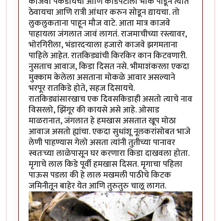
काजवा पकडायचा आणि काडेपेटीला भोक पाडून त्यात
ठेवायचा आणि रात्री आंधार करुन सोडून द्यायचा. तो
लुकलुकताना पाहून मौज वाटे. आता मात्र काजवे
पाहायला जंगलात जावं लागतं. राजमाचीच्या रस्त्यावर,
भोरगिरीला, भंडारदर्‍याला हजारो काजवे झगमताना
पाहिले आहेत. रातकिड्यांची किरकिर कान किटवणारी.
नुसताच आवाज, किडा दिसत नसे. भीमाशंकरला एकदा
मुक्काम केलेला असताना मोकळे आवार असल्याने
भरपूर रातकिडे होते, सहज दिसायचे.
रातकिड्यांसारखाच एक दिवसकिडाही असतो त्याचे नाव
विसरलो, झिंगूर की कायसे असे आहे. ओसाड
माळरानात, जंगलात हे हमखास असतात खूप मोठा
आवाज असतो ह्यांचा. एकदा सुधांशू नूलकरांसोबत भाजे
लेणी पाहण्यास गेलो असता त्यांनी तुतीच्या पानावर
स्वतःच्या लाळेपासून घर करणारा किडा दाखवला होता.
मृगाचे लाल किडे पूर्वी हमखास दिसत. मृगाचा पहिला
पाऊस पडला की हे लाल मखमली पाठीचे किटक
जमिनीतून बाहेर येत आणि तुरुतुरु चालू लागत.