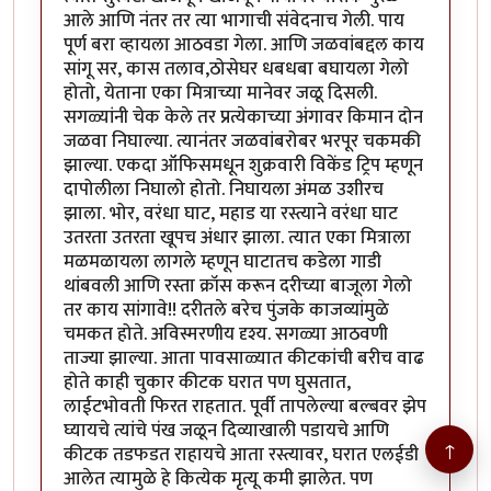
आले आणि नंतर तर त्या भागाची संवेदनाच गेली. पाय
पूर्ण बरा व्हायला आठवडा गेला. आणि जळवांबद्दल काय
सांगू सर, कास तलाव,ठोसेघर धबधबा बघायला गेलो
होतो, येताना एका मित्राच्या मानेवर जळू दिसली.
सगळ्यांनी चेक केले तर प्रत्येकाच्या अंगावर किमान दोन
जळवा निघाल्या. त्यानंतर जळवांबरोबर भरपूर चकमकी
झाल्या. एकदा ऑफिसमधून शुक्रवारी विकेंड ट्रिप म्हणून
दापोलीला निघालो होतो. निघायला अंमळ उशीरच
झाला. भोर, वरंधा घाट, महाड या रस्त्याने वरंधा घाट
उतरता उतरता खूपच अंधार झाला. त्यात एका मित्राला
मळमळायला लागले म्हणून घाटातच कडेला गाडी
थांबवली आणि रस्ता क्रॉस करून दरीच्या बाजूला गेलो
तर काय सांगावे!! दरीतले बरेच पुंजके काजव्यांमुळे
चमकत होते. अविस्मरणीय दृश्य. सगळ्या आठवणी
ताज्या झाल्या. आता पावसाळ्यात कीटकांची बरीच वाढ
होते काही चुकार कीटक घरात पण घुसतात,
लाईटभोवती फिरत राहतात. पूर्वी तापलेल्या बल्बवर झेप
घ्यायचे त्यांचे पंख जळून दिव्याखाली पडायचे आणि
↑
कीटक तडफडत राहायचे आता रस्त्यावर, घरात एलईडी
आलेत त्यामुळे हे कित्येक मृत्यू कमी झालेत. पण