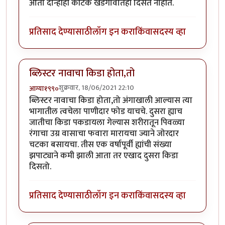
आता दोन्हीही कीटक खेडेगावातही दिसत नाहीत.
प्रतिसाद देण्यासाठी
लॉग इन करा
किंवा
सदस्य व्हा
ब्लिस्टर नावाचा किडा होता,तो
शुक्रवार, 18/06/2021 22:10
आग्या१९९०
ब्लिस्टर नावाचा किडा होता,तो अंगाखाली आल्यास त्या
भागातील त्वचेला पाणीदार फोड याचचे. दुसरा ह्याच
जातीचा किडा पकडायला गेल्यास शरीरातून पिवळ्या
रंगाचा उग्र वासाचा फवारा मारायचा ज्याने जोरदार
चटका बसायचा. तीस एक वर्षापूर्वी ह्यांची संख्या
झपाट्याने कमी झाली आता तर एखाद दुसरा किडा
दिसतो.
प्रतिसाद देण्यासाठी
लॉग इन करा
किंवा
सदस्य व्हा