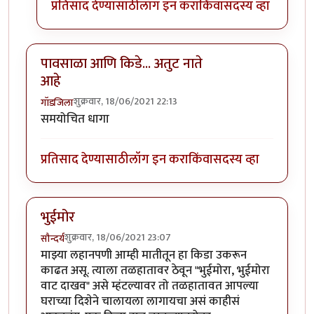
प्रतिसाद देण्यासाठी
लॉग इन करा
किंवा
सदस्य व्हा
पावसाळा आणि किडे... अतुट नाते
आहे
शुक्रवार, 18/06/2021 22:13
गॉडजिला
समयोचित धागा
प्रतिसाद देण्यासाठी
लॉग इन करा
किंवा
सदस्य व्हा
भुईमोर
शुक्रवार, 18/06/2021 23:07
सौन्दर्य
माझ्या लहानपणी आम्ही मातीतून हा किडा उकरून
काढत असू. त्याला तळहातावर ठेवून "भुईमोरा, भुईमोरा
वाट दाखव" असे म्हंटल्यावर तो तळहातावत आपल्या
घराच्या दिशेने चालायला लागायचा असं काहीसं