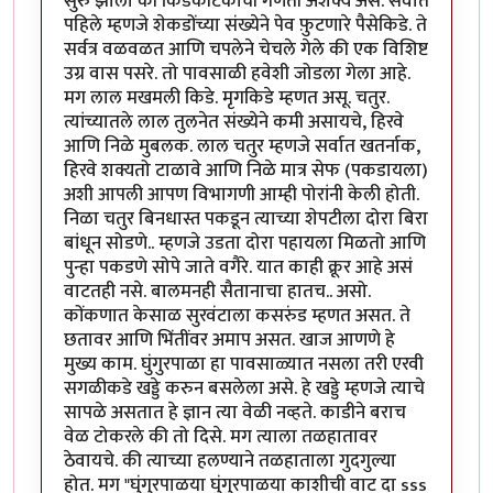
सुरु झाला की किडेकीटकांची गणती अशक्य असे. सर्वात
पहिले म्हणजे शेकडोंच्या संख्येने पेव फ़ुटणारे पैसेकिडे. ते
सर्वत्र वळवळत आणि चपलेने चेचले गेले की एक विशिष्ट
उग्र वास पसरे. तो पावसाळी हवेशी जोडला गेला आहे.
मग लाल मखमली किडे. मृगकिडे म्हणत असू. चतुर.
त्यांच्यातले लाल तुलनेत संख्येने कमी असायचे, हिरवे
आणि निळे मुबलक. लाल चतुर म्हणजे सर्वात खतर्नाक,
हिरवे शक्यतो टाळावे आणि निळे मात्र सेफ (पकडायला)
अशी आपली आपण विभागणी आम्ही पोरांनी केली होती.
निळा चतुर बिनधास्त पकडून त्याच्या शेपटीला दोरा बिरा
बांधून सोडणे.. म्हणजे उडता दोरा पहायला मिळतो आणि
पुन्हा पकडणे सोपे जाते वगैरे. यात काही क्रूर आहे असं
वाटतही नसे. बालमनही सैतानाचा हातच.. असो.
कोंकणात केसाळ सुरवंटाला कसरुंड म्हणत असत. ते
छतावर आणि भिंतींवर अमाप असत. खाज आणणे हे
मुख्य काम. घुंगुरपाळा हा पावसाळ्यात नसला तरी एरवी
सगळीकडे खड्डे करुन बसलेला असे. हे खड्डे म्हणजे त्याचे
सापळे असतात हे ज्ञान त्या वेळी नव्हते. काडीने बराच
वेळ टोकरले की तो दिसे. मग त्याला तळहातावर
ठेवायचे. की त्याच्या हलण्याने तळहाताला गुदगुल्या
होत. मग "घुंगुरपाळया घुंगुरपाळया काशीची वाट दा sss