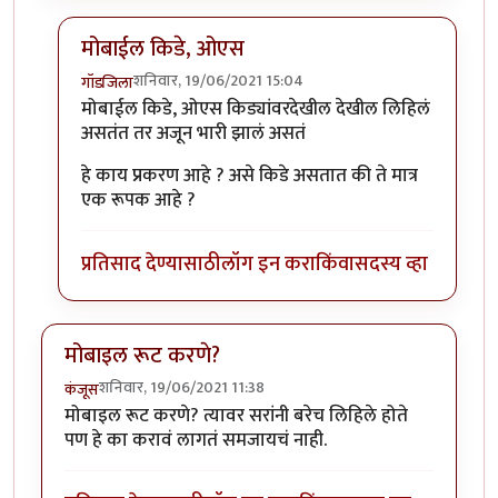
मोबाईल किडे, ओएस
शनिवार, 19/06/2021 15:04
गॉडजिला
In reply to
बाकी मोबाईल किडे, ओएस
by
प्रचेतस
मोबाईल किडे, ओएस किड्यांवरदेखील देखील लिहिलं
असतंत तर अजून भारी झालं असतं
हे काय प्रकरण आहे ? असे किडे असतात की ते मात्र
एक रूपक आहे ?
प्रतिसाद देण्यासाठी
लॉग इन करा
किंवा
सदस्य व्हा
मोबाइल रूट करणे?
शनिवार, 19/06/2021 11:38
कंजूस
मोबाइल रूट करणे? त्यावर सरांनी बरेच लिहिले होते
पण हे का करावं लागतं समजायचं नाही.