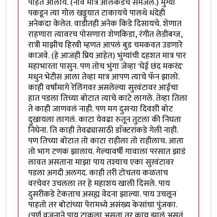
पाहत आलोय. (नाव मात्र अलिकडेच समजले.) मुंग्या
पकडून त्या गोल खड्ड्यात टाकायचे पालथे धंदेही
अनेकदा केलेत. वाडीतही अनेक किडे दिसायचे. शेणात
राहणारा त्यावरच पोसणारा शेणकिडा, रंगीत लेडीबग्ज,
रात्री माझीच हिरवी म्हणत आपलं बुड चमकवत उडणारे
काजवे. (हे आजही प्रिय आहेत) भुंग्यांची दहशत मात्र पार
महाभारता पासुन. पण तोच भुंगा जेव्हा 'घेई छंद मकरंद'
मधुन भेटीस आला तेव्हा मात्र आपण त्याचे फॅन झालो.
काही वर्षांमागे रेलिंगवर असलेल्या सुरवंटावर आईचा
हात पडला तिच्या बोटात त्याचे काटे लागले. तेव्हा तिला
ते काही जाणवलं नाही. पण मग दुसऱ्या दिवशी बोट
दुखायला लागलं. काटा येवढा रुतून तुटला की निघता
निघेना. ति काही तेवढ्यासाठी डाॅक्टरांकडे गेली नाही.
पण तिच्या बोटात तो काटा राहीला तो राहीलाच. आता
तो भाग टणक झालाय. गेल्यावर्षी गावाला परसात झाडं
लावत असताना माझा पाय तश्याच एका सुरवंटावर
पडला अगदी अलगद. काही तरी टोचतय कळताच
वरचेवर उचलला तर हे महाशय खाली दिसले. पाय
दुसरीकडे टेकताच असह्य वेदना झाल्या. पाय उचलून
पाहतो तर बोटांच्या पेरामध्ये असंख्य केसांचा पुंजका.
(पूर्ण वजनाने पाय टाकला असता तर काय झालं असतं