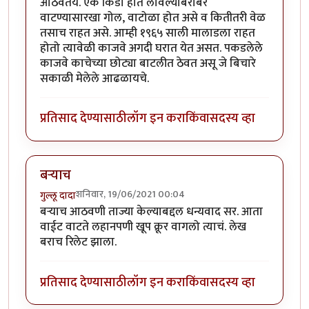
आठवतंय. एक किडा हात लावल्याबरोबर
वाटण्यासारखा गोल, वाटोळा होत असे व कितीतरी वेळ
तसाच राहत असे. आम्ही १९६५ साली मालाडला राहत
होतो त्यावेळी काजवे अगदी घरात येत असत. पकडलेले
काजवे काचेच्या छोट्या बाटलीत ठेवत असू जे बिचारे
सकाळी मेलेले आढळायचे.
प्रतिसाद देण्यासाठी
लॉग इन करा
किंवा
सदस्य व्हा
बऱ्याच
शनिवार, 19/06/2021 00:04
गुल्लू दादा
बऱ्याच आठवणी ताज्या केल्याबद्दल धन्यवाद सर. आता
वाईट वाटते लहानपणी खूप क्रूर वागलो त्याचं. लेख
बराच रिलेट झाला.
प्रतिसाद देण्यासाठी
लॉग इन करा
किंवा
सदस्य व्हा