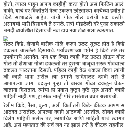
होतो, त्याला पाहून आपण काहीही करत होतो असं फिलिंग आलं.
बाकी, याचं घर कितीतरी वेळा उकरून छोट्याश्या काचेच्या डबीत हे
किडे सांभाळले आहेत. यांची गोल गोल घरांची एक वस्तीच
असायची भारी दिसायचे ते सगळे. रात्री मोडलेली घरे पुन्हा सकाळी
अगदी व्यवस्थित दिसायची नवा डाव नवा खेळ अशा स्वरुपात.
रोलर किडे, शेणाचे बारीक गोळे करून उलट सुलट होत हे किडे
ढकलत चाललेले दिसायचे. पर्यावरणाच्या दृष्टीने हे किडे खरे तर
उपयोगाचे असावेत. पण एक किडा काही वेळ उलटा होऊन गोल
गोल तो शेणाचा गोळा ढकलतो तर दुसऱ्या बाजूचा सरळ गोळ्याला
ढकलत चालताना दिसतो. पहिला काही वेळ थकला किंवा त्यांची
जी काही भाषा असेल त्या प्रमाणे खांदेपालट व्हावी तसे ते
आपापल्या जागा बदलून पुन्हा तो बारका गोळा ढकलून घेऊन
जाताना दिसतात. त्यांचा हा प्रवास कुठून कुठे सुरू असतो काही
माहिती नाही. पण, हा खेळ आम्ही पोरं तासंतास बघत असायचो.
रेशीम किडे, पैसा, घुल्या, अशी कितीतरी किडे- कीटक आपणास
आठवत असतील. आपल्या काही आठवणी असतील. सोबत काही
विशेष माहिती असेल तर, छायाचित्र आणि माहिती याचं स्वागत
आहे. असं म्हणतात की सर्व जग नष्ट झालं तरी हे कीटक राहतील.