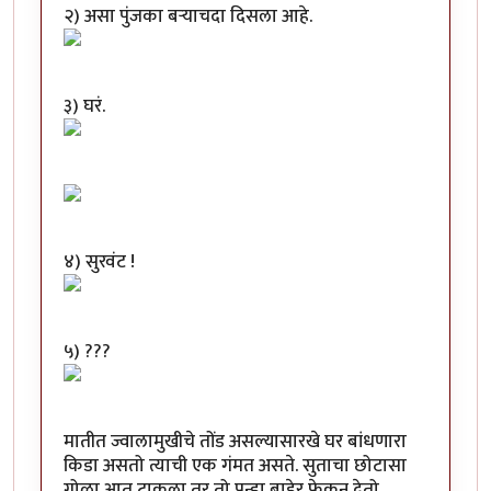
२) असा पुंजका बऱ्याचदा दिसला आहे.
३) घरं.
४) सुरवंट !
५) ???
मातीत ज्वालामुखीचे तोंड असल्यासारखे घर बांधणारा
किडा असतो त्याची एक गंमत असते. सुताचा छोटासा
गोळा आत टाकला तर तो पुन्हा बाहेर फेकून देतो.