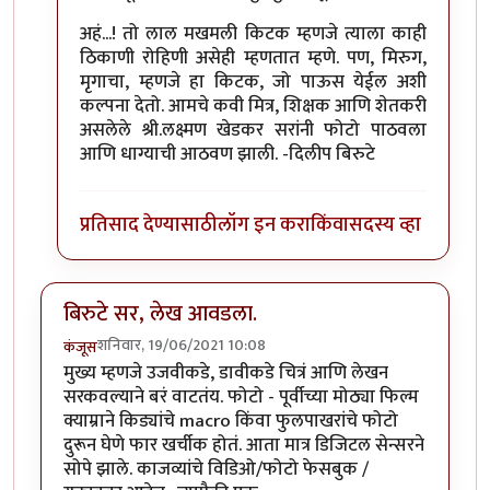
अहं...! तो लाल मखमली किटक म्हणजे त्याला काही
ठिकाणी रोहिणी असेही म्हणतात म्हणे. पण, मिरुग,
मृगाचा, म्हणजे हा किटक, जो पाऊस येईल अशी
कल्पना देतो. आमचे कवी मित्र, शिक्षक आणि शेतकरी
असलेले श्री.लक्ष्मण खेडकर सरांनी फोटो पाठवला
आणि धाग्याची आठवण झाली. -दिलीप बिरुटे
प्रतिसाद देण्यासाठी
लॉग इन करा
किंवा
सदस्य व्हा
बिरुटे सर, लेख आवडला.
शनिवार, 19/06/2021 10:08
कंजूस
मुख्य म्हणजे उजवीकडे, डावीकडे चित्रं आणि लेखन
सरकवल्याने बरं वाटतंय. फोटो - पूर्वीच्या मोठ्या फिल्म
क्याम्राने किड्यांचे macro किंवा फुलपाखरांचे फोटो
दुरून घेणे फार खर्चीक होतं. आता मात्र डिजिटल सेन्सरने
सोपे झाले. काजव्यांचे विडिओ/फोटो फेसबुक /