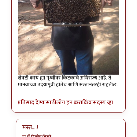
शेवटी काय ह्या पृथ्वीवर किटकांचे अधिराज्य आहे. ते
मानवाच्या उदयापूर्वी होतेच आणि अस्तानंतरही राहतील.
प्रतिसाद देण्यासाठी
लॉग इन करा
किंवा
सदस्य व्हा
मस्त....!
प्रा.डॉ.दिलीप बिरुटे