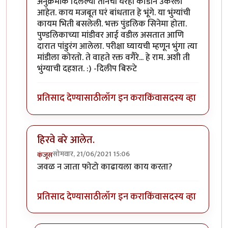
In reply to
माझ्या कॅमेऱ्यातले काही किडे.
by
कॉमी
अनुक्रमांक दिलेल्या तीनची घरंही काडीने उकरली
आहेत. काय मजबूत घरं बांधतात हे भूंगे. या भुंग्यांची
कायम भिती बसलेली. भक्त पुंडलिक सिनेमा होता.
पुण्डलिकाच्या मांडीवर आई वडील असतात आणि
दारात पांडुरंग आलेला. परीक्षा घ्यायची म्हणून भुंंगा त्या
मांडीला कोरतो. ते वाहते रक्त वगैरे... हे राम. अशी ती
भुंग्याची दहशत. :) -दिलीप बिरुटे
प्रतिसाद देण्यासाठी
लॉग इन करा
किंवा
सदस्य व्हा
हिरवे बरे आलेत.
सोमवार, 21/06/2021 15:06
कंजूस
In reply to
माझ्या कॅमेऱ्यातले काही किडे.
by
कॉमी
जवळ न जाता फोटो काढायला काय करता?
प्रतिसाद देण्यासाठी
लॉग इन करा
किंवा
सदस्य व्हा