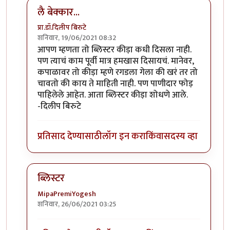
लै बेक्कार...
प्रा.डॉ.दिलीप बिरुटे
शनिवार, 19/06/2021 08:32
In reply to
ब्लिस्टर नावाचा किडा होता,तो
by
आग्या१९९०
आपण म्हणता तो ब्लिस्टर कीड़ा कधी दिसला नाही.
पण त्याचं काम पूर्वी मात्र हमखास दिसायचं. मानेवर,
कपाळावर तो कीड़ा म्हणे रगडला गेला की खरं तर तो
चावतो की काय ते माहिती नाही. पण पाणीदार फोड़
पाहिलेले आहेत. आता ब्लिस्टर कीड़ा शोधणे आले.
-दिलीप बिरुटे
प्रतिसाद देण्यासाठी
लॉग इन करा
किंवा
सदस्य व्हा
ब्लिस्टर
MipaPremiYogesh
शनिवार, 26/06/2021 03:25
In reply to
ब्लिस्टर नावाचा किडा होता,तो
by
आग्या१९९०