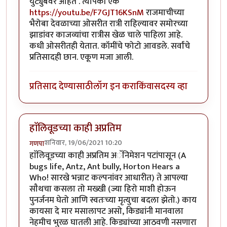
युट्युबवर आहेत . त्यापैकी एक
https://youtu.be/F7GJT16KSnM
राजमाचीच्या
भैरोबा देवळाच्या ओसरीत रात्री राहिल्यावर समोरच्या
झाडांवर काजव्यांचा रात्रीस खेळ चाले पाहिला आहे.
कधी ओसरीतही येतात. कॉमींचे फोटो आवडले. सर्वांचे
प्रतिसादही छान. एकूण मजा आली.
प्रतिसाद देण्यासाठी
लॉग इन करा
किंवा
सदस्य व्हा
हाॅलिवूडच्या काही अप्रतिम
शनिवार, 19/06/2021 10:20
गणपा
हाॅलिवूडच्या काही अप्रतिम अॅनिमेशन पटांपासून (A
bugs life, Antz, Ant bully, Horton Hears a
Who! सारखे भन्नाट कल्पनांवर आधारीत) ते आपल्या
साैथचा कसला तो मख्खी (ज्या हिरो माशी होऊन
पुनर्जनम घेतो आणि स्वतःच्या मृत्युचा बदला झेतो.) काय
कायसा दे मार मसालापट असो, किड्यांनी मानवाला
नेहमीच भुरळ घातली आहे. किड्यांच्या आठवणी नसणारा