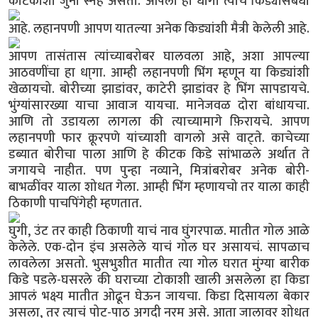
कीटकाशी जुना स्नेह असतो.
आपला हा धागा त्याच किड्यासंबंधी
आहे.
लहानपणी आपण यातल्या अनेक किड्यांशी मैत्री केलेली आहे.
आपण तासंतास त्यांच्याबरोबर घालवला आहे, अशा आपल्या
आठवणींचा हा धा्गा. आम्ही लहानपणी भिंग म्हणून या किड्यांशी
खेळायचो. बोरीच्या झाडांवर, काटेरी झाडांवर हे भिंग सापडायचे.
भुंग्यांसारख्या याचा आवाज यायचा. मानेजवळ दोरा बांधायचा.
आणि तो उडायला लागला की त्याच्यामागे फ़िरायचे. आपण
लहानपणी फार क्रूरपणे यांच्याशी वागलो असे वाट्ते. काचेच्या
डब्यात बोरीचा पाला आणि हे कीटक किडे सांभाळले अर्थात ते
जगायचे नाहीत. पण पुन्हा नव्याने, मित्रांबरोबर अनेक बोरी-
बाभळींवर याला शोधत गेला. आम्ही भिंग म्हणायचो तर याला काही
ठिकाणी पाचपिंगेही म्हणतात.
घुगी, उंट तर काही ठिकाणी याचं नाव घुंगरपाळ. मातीत गोल आळे
केलेले. एक-दोन इंच असलेले याचं गोल घर असायचं. सापळाच
लावलेला असतो. भुसभुशीत मातीत त्या गोल घरात मुंग्या बारीक
किडे पडले-घसरले की घराच्या टोकाशी खाली असलेला हा किडा
आपलं भक्ष्य मातीत ओढून घेऊन जायचा. किडा दिसायला बेकार
असला, तर त्याचं पोट-पाठ अगदी नरम असे. आता जालावर शोधत