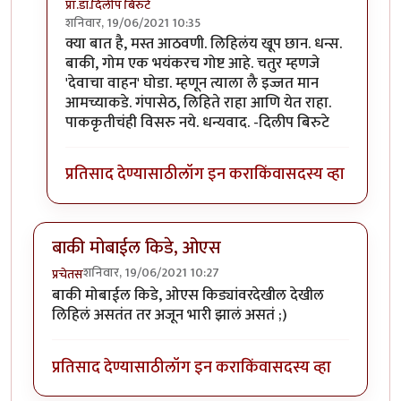
प्रा.डॉ.दिलीप बिरुटे
शनिवार, 19/06/2021 10:35
In reply to
हाॅलिवूडच्या काही अप्रतिम
by
गणपा
क्या बात है, मस्त आठवणी. लिहिलंय खूप छान. धन्स.
बाकी, गोम एक भयंकरच गोष्ट आहे. चतुर म्हणजे
'देवाचा वाहन' घोडा. म्हणून त्याला लै इज्जत मान
आमच्याकडे. गंपासेठ, लिहिते राहा आणि येत राहा.
पाककृतीचंही विसरु नये. धन्यवाद. -दिलीप बिरुटे
प्रतिसाद देण्यासाठी
लॉग इन करा
किंवा
सदस्य व्हा
बाकी मोबाईल किडे, ओएस
शनिवार, 19/06/2021 10:27
प्रचेतस
बाकी मोबाईल किडे, ओएस किड्यांवरदेखील देखील
लिहिलं असतंत तर अजून भारी झालं असतं ;)
प्रतिसाद देण्यासाठी
लॉग इन करा
किंवा
सदस्य व्हा