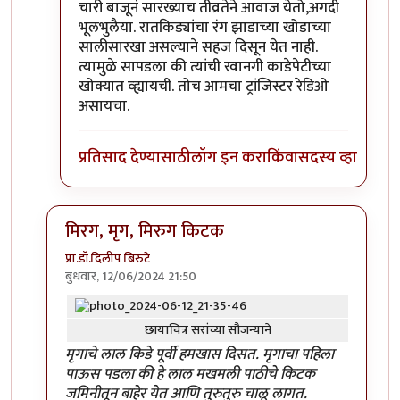
चारी बाजूनं सारख्याच तीव्रतेने आवाज येतो,अगदी
भूलभुलैया. रातकिड्यांचा रंग झाडाच्या खोडाच्या
सालीसारखा असल्याने सहज दिसून येत नाही.
त्यामुळे सापडला की त्यांची रवानगी काडेपेटीच्या
खोक्यात व्ह्यायची. तोच आमचा ट्रांजिस्टर रेडिओ
असायचा.
प्रतिसाद देण्यासाठी
लॉग इन करा
किंवा
सदस्य व्हा
मिरग, मृग, मिरुग किटक
प्रा.डॉ.दिलीप बिरुटे
बुधवार, 12/06/2024 21:50
In reply to
'किडे' आवडले.
by
प्रचेतस
छायाचित्र सरांच्या सौजन्याने
मृगाचे लाल किडे पूर्वी हमखास दिसत. मृगाचा पहिला
पाऊस पडला की हे लाल मखमली पाठीचे किटक
जमिनीतून बाहेर येत आणि तुरुतुरु चालू लागत.