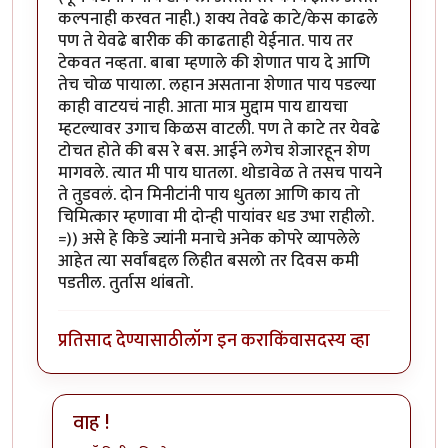
कल्पनाही करवत नाही.) शक्य तेवढे काटे/केस काढले
पण ते येवढे बारीक की काढताही येईनात. पाय तर
टेकवत नव्हता. बाबा म्हणाले की शेणात पाय दे आणि
तेच चोळ पायाला. लहान असताना शेणात पाय पडल्या
काही वाटयचं नाही. आता मात्र मुद्दाम पाय द्यायचा
म्हटल्यावर उगाच किळस वाटली. पण ते काटे तर येवढे
टोचत होते की बस रे बस. आईने लगेच शेजारहून शेण
मागवले. त्यात मी पाय घातला. थोडावेळ ते तसच पायने
ते तुडवलं. दोन मिनीटांनी पाय धुतला आणि काय तो
चिमित्कार म्हणावा मी दोन्ही पायांवर धड उभा राहीलो.
=)) असे हे किडे ज्यांनी मनाचे अनेक कोपरे व्यापलेले
आहेत त्या सर्वांबद्दल लिहीत बसलो तर दिवस कमी
पडतील. तुर्तास थांबतो.
प्रतिसाद देण्यासाठी
लॉग इन करा
किंवा
सदस्य व्हा
वाह !