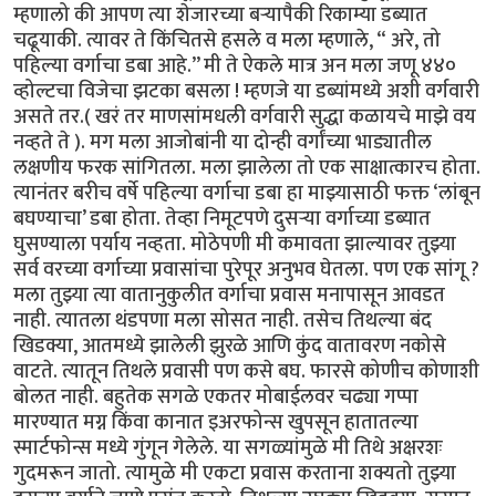
म्हणालो की आपण त्या शेजारच्या बऱ्यापैकी रिकाम्या डब्यात
चढूयाकी. त्यावर ते किंचितसे हसले व मला म्हणाले, “ अरे, तो
पहिल्या वर्गाचा डबा आहे.’’ मी ते ऐकले मात्र अन मला जणू ४४०
व्होल्टचा विजेचा झटका बसला ! म्हणजे या डब्यांमध्ये अशी वर्गवारी
असते तर.( खरं तर माणसांमधली वर्गवारी सुद्धा कळायचे माझे वय
नव्हते ते ). मग मला आजोबांनी या दोन्ही वर्गांच्या भाड्यातील
लक्षणीय फरक सांगितला. मला झालेला तो एक साक्षात्कारच होता.
त्यानंतर बरीच वर्षे पहिल्या वर्गाचा डबा हा माझ्यासाठी फक्त ‘लांबून
बघण्याचा’ डबा होता. तेव्हा निमूटपणे दुसऱ्या वर्गाच्या डब्यात
घुसण्याला पर्याय नव्हता. मोठेपणी मी कमावता झाल्यावर तुझ्या
सर्व वरच्या वर्गाच्या प्रवासांचा पुरेपूर अनुभव घेतला. पण एक सांगू ?
मला तुझ्या त्या वातानुकुलीत वर्गाचा प्रवास मनापासून आवडत
नाही. त्यातला थंडपणा मला सोसत नाही. तसेच तिथल्या बंद
खिडक्या, आतमध्ये झालेली झुरळे आणि कुंद वातावरण नकोसे
वाटते. त्यातून तिथले प्रवासी पण कसे बघ. फारसे कोणीच कोणाशी
बोलत नाही. बहुतेक सगळे एकतर मोबाईलवर चढ्या गप्पा
मारण्यात मग्न किंवा कानात इअरफोन्स खुपसून हातातल्या
स्मार्टफोन्स मध्ये गुंगून गेलेले. या सगळ्यांमुळे मी तिथे अक्षरशः
गुदमरून जातो. त्यामुळे मी एकटा प्रवास करताना शक्यतो तुझ्या