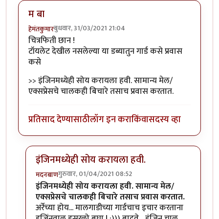
म बा
बुधवार, 31/03/2021 21:04
हेमंतकुमार
चित्रफिती छान !
टॉयलेट देखील नसलेल्या या डब्यातुन गार्ड कसे प्रवास
कसे
>> इंजिनमध्येही सोय करायला हवी. सामान्य मेल/
एक्सप्रेसचे चालकही बिचारे तसाच प्रवास करतात.
प्रतिसाद देण्यासाठी
लॉग इन करा
किंवा
सदस्य व्हा
इंजिनमध्येही सोय करायला हवी.
गुरुवार, 01/04/2021 08:52
मदनबाण
In reply to
म बा
by
हेमंतकुमार
इंजिनमध्येही सोय करायला हवी. सामान्य मेल/
एक्सप्रेसचे चालकही बिचारे तसाच प्रवास करतात.
अर्रेच्या होय... मालगाडीच्या गार्डचाच इचार करताना
इजिंनवाल इसरलो बघा ! :))) बादवे... इंजिन चालु