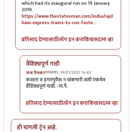
which had its inaugural run on 19 January
2019.
https://www.thestatesman.com/india/rajd
hani-express-trains-to-run-faste…
प्रतिसाद देण्यासाठी
लॉग इन करा
किंवा
सदस्य व्हा
वैशिष्ट्यपूर्ण गाडी
मंगळवार, 19/01/2021 14:43
गामा पैलवान
In reply to
हि राजधानी गेली २ वर्षे चालू
by
सुबोध खरे
कसारा व इगतपुरीस न थांबणारी अशी एकमेव
वैशिष्ट्यपूर्ण गाडी. -गा.पै.
प्रतिसाद देण्यासाठी
लॉग इन करा
किंवा
सदस्य व्हा
ही चांगली ट्रेन आहे.