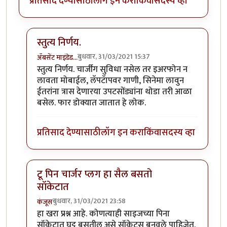
प्रतिसाद देण्यासाठी
लॉग इन करा
किंवा
सदस्य व्हा
स्तुत्य निर्णय.
बुधवार, 31/03/2021 15:37
ॲबसेंट माइंडेड…
In reply to
महत्वाचा निर्णय विचाराधीन
by
हेमंतकुमार
स्तुत्य निर्णय. चार्जींग सुविधा नसेल तर इअरफोन न
लावता मोबाईल, लॅपटॅापवर गाणी, सिनेमा लावुन
ईतरांना त्रास देणारया उपटसोंड्यांना थोडा तरी आळा
बसेल. फार डोक्यात जातात हे लोक.
प्रतिसाद देण्यासाठी
लॉग इन करा
किंवा
सदस्य व्हा
टू पिन चार्जर प्लग हा सैल बसतो
सॉकेटात
बुधवार, 31/03/2021 23:58
कंजूस
In reply to
महत्वाचा निर्णय विचाराधीन
by
हेमंतकुमार
हा खरा प्रश्न आहे. कोणत्याही साइजच्या पिना
सॉकेटात घट्ट बसतील असे सॉकेट्स बनवले पाहिजेत.