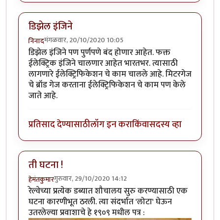
डिझेल इंजिने
मंगळवार, 20/10/2020 10:05
निनाद
डिझेल इंजिने पण पुर्णपणे बंद होणार आहेत. फक्त
ईलेक्ट्रिक इंजिने चालणार आहेत भारतभर. त्यासाठी
लागणारे ईलेक्ट्रिफिकेशन चे काम चालले आहे. मिटरगेज
चे ब्रॉड गेज करताना ईलेक्ट्रिफिकेशन चे काम पण केले
जाते आहे.
प्रतिसाद देण्यासाठी
लॉग इन करा
किंवा
सदस्य व्हा
ती घटना !
गुरुवार, 29/10/2020 14:12
हेमंतकुमार
रेल्वेच्या प्रत्येक डब्यात शौचालय सुरु करण्यासाठी एक
घटना कारणीभूत ठरली. त्या संदर्भात 'लोटा' घेऊन
उतरलेल्या प्रवाशाचे हे १९०९ मधील पत्र :