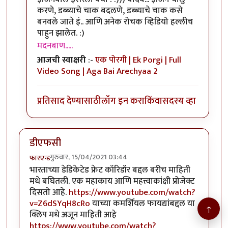
करणे, डब्ब्याचे चाक बदलणे, डब्ब्याचे चाक कसे
बनवले जाते इं.. आणि अनेक रोचक व्हिडियो हल्लीच
पाहुन झालेत. :)
मदनबाण.....
आजची स्वाक्षरी
:-
एक पोरगी | Ek Porgi | Full
Video Song | Aga Bai Arechyaa 2
प्रतिसाद देण्यासाठी
लॉग इन करा
किंवा
सदस्य व्हा
डीएफसी
गुरुवार, 15/04/2021 03:44
फारएन्ड
भारताच्या डेडिकेटेड फ्रेट कॉरिडॉर बद्दल बरीच माहिती
मधे बघितली. एक महाकाय आणि महत्त्वाकांक्षी प्रोजेक्ट
दिसतो आहे.
https://www.youtube.com/watch?
v=Z6dSYqH8cRo
याच्या कमर्शियल फायद्यांबद्दल या
↑
क्लिप मधे अजून माहिती आहे
https://www.youtube.com/watch?