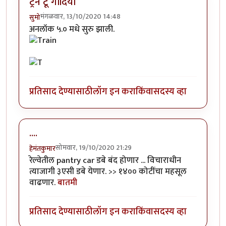
ट्रेन टू गोंदिया
मंगळवार, 13/10/2020 14:48
सुमो
अनलॉक ५.० मधे सुरु झाली.
प्रतिसाद देण्यासाठी
लॉग इन करा
किंवा
सदस्य व्हा
....
सोमवार, 19/10/2020 21:29
हेमंतकुमार
रेल्वेतील pantry car डबे बंद होणार ... विचाराधीन
त्याजागी ३एसी डबे येणार. >> १४०० कोटींचा महसूल
वाढणार.
बातमी
प्रतिसाद देण्यासाठी
लॉग इन करा
किंवा
सदस्य व्हा