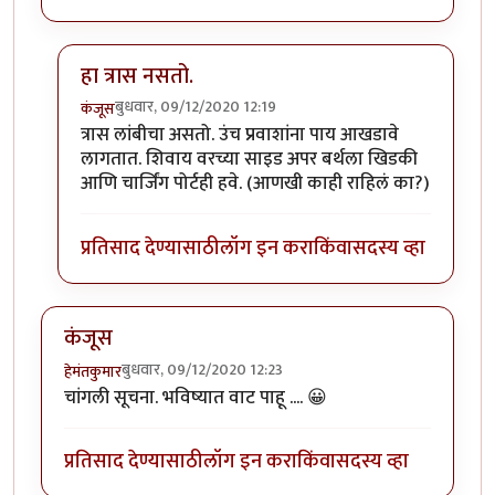
हा त्रास नसतो.
बुधवार, 09/12/2020 12:19
कंजूस
In reply to
SL बर्थ सुखकारक !
by
हेमंतकुमार
त्रास लांबीचा असतो. उंच प्रवाशांना पाय आखडावे
लागतात. शिवाय वरच्या साइड अपर बर्थला खिडकी
आणि चार्जिंग पोर्टही हवे. (आणखी काही राहिलं का?)
प्रतिसाद देण्यासाठी
लॉग इन करा
किंवा
सदस्य व्हा
कंजूस
बुधवार, 09/12/2020 12:23
हेमंतकुमार
चांगली सूचना. भविष्यात वाट पाहू .... 😀
प्रतिसाद देण्यासाठी
लॉग इन करा
किंवा
सदस्य व्हा