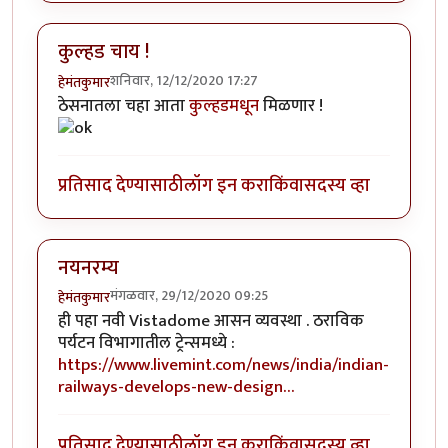
कुल्हड चाय !
शनिवार, 12/12/2020 17:27
हेमंतकुमार
ठेसनातला चहा आता
कुल्हडमधून
मिळणार !
प्रतिसाद देण्यासाठी
लॉग इन करा
किंवा
सदस्य व्हा
नयनरम्य
मंगळवार, 29/12/2020 09:25
हेमंतकुमार
ही पहा नवी Vistadome आसन व्यवस्था . ठराविक
पर्यटन विभागातील ट्रेन्समध्ये :
https://www.livemint.com/news/india/indian-
railways-develops-new-design…
प्रतिसाद देण्यासाठी
लॉग इन करा
किंवा
सदस्य व्हा