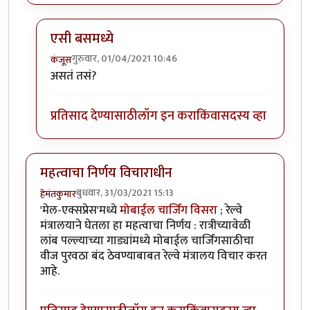
एसी बसमध्ये
गुरुवार, 01/04/2021 10:46
कंजूस
In reply to
नवे कोच, नव्या सोयी
by
हेमंतकुमार
असतं तसं?
प्रतिसाद देण्यासाठी
लॉग इन करा
किंवा
सदस्य व्हा
महत्वाचा निर्णय विचाराधीन
बुधवार, 31/03/2021 15:13
हेमंतकुमार
'मेल-एक्सप्रेस'मध्ये
मोबाईल चार्जिंग विसरा
; रेल्वे
मंत्रालयाने घेतला हा महत्वाचा निर्णय : रात्रीच्यावेळी
लांब पल्ल्याच्या गाड्यांमध्ये मोबाईल चार्जिंगसाठीचा
वीज पुरवठा बंद ठेवण्याबाबत रेल्वे मंत्रालय विचार करत
आहे.