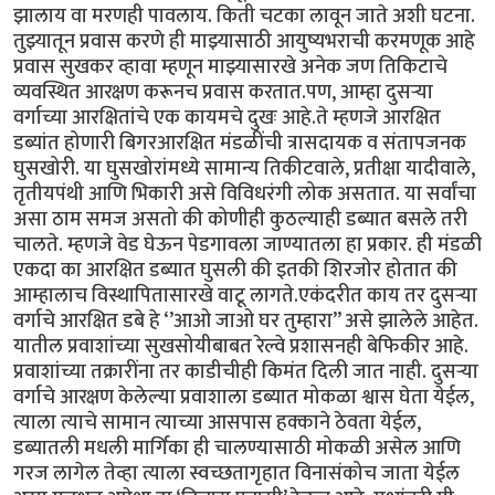
झालाय वा मरणही पावलाय. किती चटका लावून जाते अशी घटना.
तुझ्यातून प्रवास करणे ही माझ्यासाठी आयुष्यभराची करमणूक आहे
प्रवास सुखकर व्हावा म्हणून माझ्यासारखे अनेक जण तिकिटाचे
व्यवस्थित आरक्षण करूनच प्रवास करतात.पण, आम्हा दुसऱ्या
वर्गाच्या आरक्षितांचे एक कायमचे दुखः आहे.ते म्हणजे आरक्षित
डब्यांत होणारी बिगरआरक्षित मंडळींची त्रासदायक व संतापजनक
घुसखोरी. या घुसखोरांमध्ये सामान्य तिकीटवाले, प्रतीक्षा यादीवाले,
तृतीयपंथी आणि भिकारी असे विविधरंगी लोक असतात. या सर्वांचा
असा ठाम समज असतो की कोणीही कुठल्याही डब्यात बसले तरी
चालते. म्हणजे वेड घेऊन पेडगावला जाण्यातला हा प्रकार. ही मंडळी
एकदा का आरक्षित डब्यात घुसली की इतकी शिरजोर होतात की
आम्हालाच विस्थापितासारखे वाटू लागते.एकंदरीत काय तर दुसऱ्या
वर्गाचे आरक्षित डबे हे ‘’आओ जाओ घर तुम्हारा’’ असे झालेले आहेत.
यातील प्रवाशांच्या सुखसोयीबाबत रेल्वे प्रशासनही बेफिकीर आहे.
प्रवाशांच्या तक्रारींना तर काडीचीही किमंत दिली जात नाही. दुसऱ्या
वर्गाचे आरक्षण केलेल्या प्रवाशाला डब्यात मोकळा श्वास घेता येईल,
त्याला त्याचे सामान त्याच्या आसपास हक्काने ठेवता येईल,
डब्यातली मधली मार्गिका ही चालण्यासाठी मोकळी असेल आणि
गरज लागेल तेव्हा त्याला स्वच्छतागृहात विनासंकोच जाता येईल