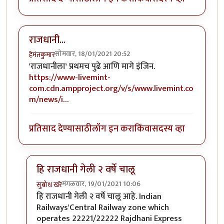
राजधानी...
सोमवार, 18/01/2021 20:52
हेमंतकुमार
'राजधानीला' प्रथमच पुढे आणि मागे इंजिन.
https://www-livemint-
com.cdn.ampproject.org/v/s/www.livemint.co
m/news/i…
प्रतिसाद देण्यासाठी
लॉग इन करा
किंवा
सदस्य व्हा
हि राजधानी गेली २ वर्षे चालू
मंगळवार, 19/01/2021 10:06
सुबोध खरे
In reply to
राजधानी...
by
हेमंतकुमार
हि राजधानी गेली २ वर्षे चालू आहे. Indian
Railways'Central Railway zone which
operates 22221/22222 Rajdhani Express