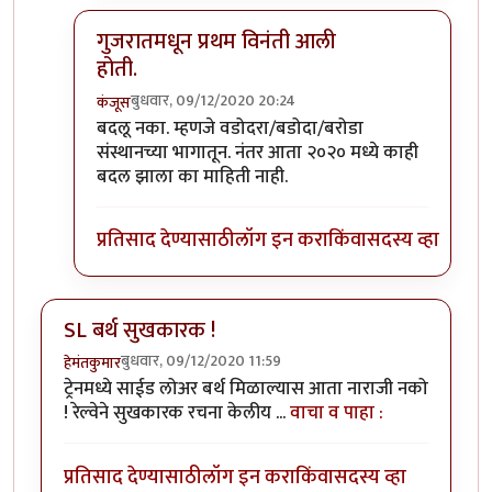
गुजरातमधून प्रथम विनंती आली
होती.
बुधवार, 09/12/2020 20:24
कंजूस
In reply to
माथेरानची आहेच.
by
कंजूस
बदलू नका. म्हणजे वडोदरा/बडोदा/बरोडा
संस्थानच्या भागातून. नंतर आता २०२० मध्ये काही
बदल झाला का माहिती नाही.
प्रतिसाद देण्यासाठी
लॉग इन करा
किंवा
सदस्य व्हा
SL बर्थ सुखकारक !
बुधवार, 09/12/2020 11:59
हेमंतकुमार
ट्रेनमध्ये साईड लोअर बर्थ मिळाल्यास आता नाराजी नको
! रेल्वेने सुखकारक रचना केलीय ...
वाचा व पाहा :
प्रतिसाद देण्यासाठी
लॉग इन करा
किंवा
सदस्य व्हा