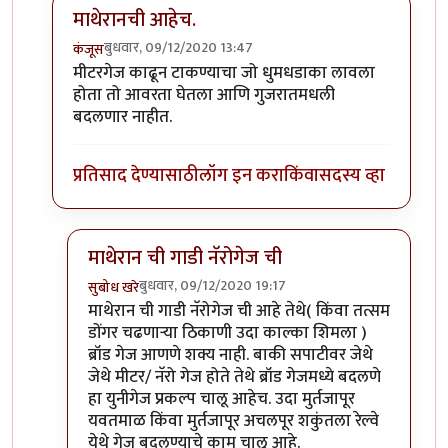
माथेरानची आहेच.
बुधवार, 09/12/2020 13:47
कंजूस
In reply to
नॅरोगेज ट्रेन...
by
हेमंतकुमार
मीटरगेज काढून टाकण्याचा जो धुमधडाका लावला
होता तो आवरता घेतला आणि गुजरातमधली
बदलणार नाहीत.
प्रतिसाद देण्यासाठी
लॉग इन करा
किंवा
सदस्य व्हा
माथेरान ची गाडी नॅरोगेज ची
बुधवार, 09/12/2020 19:17
सुबोध खरे
In reply to
माथेरानची आहेच.
by
कंजूस
माथेरान ची गाडी नॅरोगेज ची आहे तेथे( किंवा तत्सम
डोंगर चढणाऱ्या ठिकाणी उदा काल्का शिमला )
ब्रॉड गेज आणणे शक्य नाही. बाकी सपाटीवर जेथे
जेथे मीटर/ नॅरो गेज होते तेथे ब्रॉड गेजमध्ये बदलणे
हा युनीगेज प्रकल्प चालू आहेच. उदा मुर्तजापूर
यवतमाळ किंवा मुर्तजापूर अचलपूर शकुंतला रेल्वे
येथे गेज बदलण्याचे काम चालू आहे.