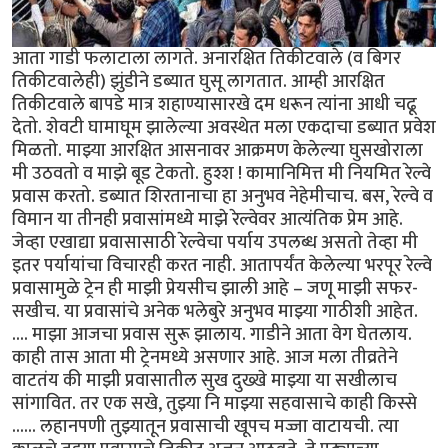
आता गाडी फलाटाला लागते. अनारक्षित तिकीटवाले (व बिगर
तिकीटवालेही) झुंडीने डब्यात घुसू लागतात. आम्ही आरक्षित
तिकीटवाले बापडे मात्र शहाण्यासारखे दम धरून त्यांना आधी चढू
देतो. शेवटी घामाघूम झालेल्या अवस्थेत मला एकदाचा डब्यात प्रवेश
मिळतो. माझ्या आरक्षित आसनावर आक्रमण केलेल्या घुसखोराला
मी उठवतो व माझे बूड टेकतो. हुश्श ! कामानिमित्त मी नियमित रेल्वे
प्रवास करतो. डब्यात शिरतानाचा हा अनुभव नेहेमीचाच. बस, रेल्वे व
विमान या तीनही प्रवासांमध्ये माझे रेल्वेवर आत्यंतिक प्रेम आहे.
जेव्हा एखाद्या प्रवासासाठी रेल्वेचा पर्याय उपलब्ध असतो तेव्हा मी
इतर पर्यायांचा विचारही करत नाही. आतापर्यंत केलेल्या भरपूर रेल्वे
प्रवासामुळे ट्रेन ही माझी प्रेयसीच झाली आहे – जणू माझी सफर-
सखीच. या प्रवासांचे अनेक भलेबुरे अनुभव माझ्या गाठीशी आहेत.
.... माझा आजचा प्रवास सुरू झालाय. गाडीने आता वेग घेतलाय.
काही तास आता मी ट्रेनमध्ये असणार आहे. आज मला तीव्रतेने
वाटतंय की माझी प्रवासातील सुख दुख्खे माझ्या या सखीलाच
सांगावित. तर एक सखे, तुझ्या नि माझ्या सहवासाचे काही किस्से
...... लहानपणी तुझ्यातून प्रवासाची खूपच मज्जा वाटायची. त्या