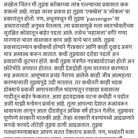
सखोल चिंतन मी तुझ्या बरोबरच्या लांब पल्ल्याच्या प्रवासात करू
शकलो आहे. माझा जास्त प्रवास हा तुझ्या ‘एक्स्प्रेस’ व ‘लोकल’ या
प्रकारांतून होतो. पण, अधूनमधून मी तुझ्या ’passenger’ या
अवताराचाही अनुभव घेतलाय. त्या प्रवासामुळे मला स्वतःभोवतीच्या
सुरक्षित कोशातून बाहेर पडता आले. तसेच ‘महासत्ता’ वगैरे गप्पा
मारणारा भारत वास्तवात काय आहे याचे भान आले. तुझ्या
प्रवासादरम्यान कधीकधी होणारे गैरप्रकार आणि काही दुखःद प्रसंग
मात्र अस्वस्थ करून जातात. कधी तुझ्यावर दरोडा पडतो अन
प्रवाशांची लूटमार होते. कधी तुझ्या यंत्रणेत गडबडघोटाळा होतो अन
छोटेमोठे अपघात होतात. काही देशद्रोही तुला घातपात करण्यात
मग्न असतात. आयूष्यात प्रचंड नैराश्य आलेले काही जीव आत्महत्या
करण्यासाठी तुझ्यापुढे उडी मारतात. तर कधीतरी काही भडक
डोक्याचे प्रवासी आपापसातील भांडणातून एखाद्या प्रवाशाला
गाडीतून बाहेर फेकतात. अशा हृदयद्रावक घटना कधीही न घडोत
अशी माझी मनोमन प्रार्थना आहे. तुला आपल्या देशात रूळांवरून
धावायला लागून आता दीडशेहून अधिक वर्षे होऊन गेलीत. तुझ्यावर
पूर्णपणे सरकारी मालकी आहे. तेव्हा सरकारी यंत्रणांमध्ये आढळणारे
सगळे फायदे-तोटेही तुझ्या ठायी आढळतात. तुझ्या
गलथानपणाबाबत आपण सतत ऐकताच असतो. पण, मध्यंतरी मला