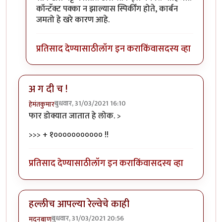
कॉन्टॅक्ट पक्का न झाल्यास स्पिर्कींग होते, कार्बन
जमतो हे खरे कारण आहे.
प्रतिसाद देण्यासाठी
लॉग इन करा
किंवा
सदस्य व्हा
अ ग दी च !
बुधवार, 31/03/2021 16:10
हेमंतकुमार
फार डोक्यात जातात हे लोक. >
>>> + १००००००००००० !!
प्रतिसाद देण्यासाठी
लॉग इन करा
किंवा
सदस्य व्हा
हल्लीच आपल्या रेल्वेचे काही
बुधवार, 31/03/2021 20:56
मदनबाण