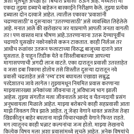
अशा मूलभूत अपेक्षा हा ‘बिचारा प्रवासी’ ठेऊन आहे. मध्यंतरी मी
एकदा तुझ्या डब्याचे बाहेरून बारकाईने निरीक्षण केले. तुझ्या प्रत्येक
डब्याला दोन दरवाजे आहेत. त्यातील एकावर ‘प्रवाशांनी
चढण्यासाठी’ व दुसऱ्यावर ‘उतरण्यासाठी’ असे व्यवस्थित लिहेलेले
आहे. मनात आले की खरोखरच जर याप्रमाणे आपली जनता वागली
तर ! पण वास्तव मात्र भीषण आहे.उतरणाऱ्याना उतरू देण्यापूर्वीच
चढणारे घुसखोर नकोनकोसे करून टाकतात. काही निर्लज्ज तर
आधीच रुळांवर उतरून फलाटाच्या विरुद्ध बाजूच्या दाराने आत
घुसतात. हे पाहून तिडीक येते व शिस्तीबाबतच्या आपल्या
मागासपणाची अगदी लाज वाटते. एका दारातून प्रवासी उतरताहेत
व जसा डबा रिकामा होतोय तसे शिस्तीत दुसऱ्या दारातून नवे
प्रवासी चढताहेत असे ‘रम्य’ दृश्य बघायला एखाद्या सम्रुद्ध
परदेशातच जावे लागेल ! तुझ्यामधून नियमित प्रवास करणाऱ्या
माझ्यासारख्या अनेकांच्या जीवनाचा तू अविभाज्य भाग झाली
आहेस. तुझ्या संगतीत मला जीवनातले आनंद व चैतन्यदायी प्रसंग
अनुभवायला मिळाले आहेत. माझ्या बरोबरचे काही सहप्रवासी आता
माझे जिवलग मित्र झाले आहेत. तू जेव्हा वेगाने धावत असतेस तेव्हा
खिडकीतून बाहेर बघताना माझे विचारचक्रही वेगाने फिरत राहते.
मग त्यातूनच काही भन्नाट कल्पनांचा जन्म होतो. माझ्या लेखनाचे
कित्येक विषय मला अशा प्रवासांमध्ये सुचले आहेत. अनेक विषयांचे