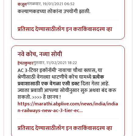
मंगळवार, 19/01/2021 06:52
कंजूस
कल्याणकडच्या लोकांना उपयोगी झाली.
प्रतिसाद देण्यासाठी
लॉग इन करा
किंवा
सदस्य व्हा
नवे कोच, नव्या सोयी
गुरुवार, 11/02/2021 18:22
हेमंतकुमार
AC 3-टियर इकॉनॉमी' नावाचा चौथा क्लास, या
श्रेणीसाठी वेगळ्या धाटणीचे कोच यामध्ये
प्रत्येक
प्रवाशासाठी एक वेगळा एसी डक्ट
दिला गेला आहे.
ज्याला प्रवाशी आपल्या सोयीनुसार सुरु अथवा बंद करु
शकतो. >>>> हे छानच !
https://marathi.abplive.com/news/india/india
n-railways-new-ac-3-tier-ec…
प्रतिसाद देण्यासाठी
लॉग इन करा
किंवा
सदस्य व्हा