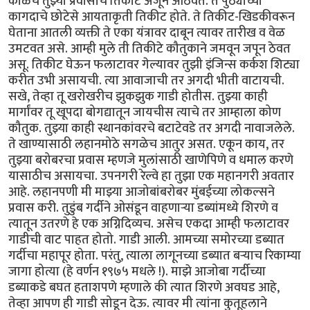
काळचे तुझ्या प्रवासाचे तिकीट अजून आठवते. ते पुठ्याच्या
कागदाचे छोटेसे आयताकृती तिकीट होते. ते तिकीट-खिडकीवरून
घेताना आतली व्यक्ती ते एका यंत्रावर दाबून त्यावर तारीख व वेळ
उमटवत असे. आम्ही मुले ती तिकीटे कौतुकाने जमवून जपून ठेवत
असू. तिकीट घेऊन फलाटावर गेल्यावर तुझी इंजिन्स कर्कश शिट्या
करीत उभी असायची. त्या आवाजाची तर अगदी भीती वाटायची.
सखे, तेव्हा तू खरोखरीच झुकझुक गाडी होतीस. तुझ्या काही
मार्गांवर तू खूपदा बोगद्यातून जायचीस त्याचे तर आम्हाला कोण
कौतुक. तुझ्या काही स्थानकांवरचे बटाटेवडे तर अगदी नावाजलेले.
ते खाण्यासाठी लहानमोठे सगळेच आतुर असत. एकून काय, तर
तुझ्या बरोबरचा प्रवास म्हणजे मुलांसाठी खाणेपिणे व धमाल करणे
यासाठीच असायचा. उपनगरी रेल्वे हा तुझा एक महानगरी अवतार
आहे. लहानपणी मी माझ्या आजोबांबरोबर मुंबईच्या लोकल्सने
प्रवास करी. तुडुंब गर्दीने ओसंडून वाहणाऱ्या डब्यांमध्ये शिरणे व
त्यातून उतरणे हे एक अग्निदिव्यच. असेच एकदा आम्ही फलाटावर
गाडीची वाट पाहत होतो. गाडी आली. आमच्या समोरच्या डब्यात
गर्दीचा महापूर होता. परंतु, त्याला लागूनच्या डब्यात बऱ्याच रिकाम्या
जागा होत्या (हे वर्णन १९७५ मधले !). माझे आजोबा गर्दीच्या
डब्याकडे बघत हताशपणे म्हणाले की त्यात शिरणे अवघड आहे,
तेव्हा आपण ही गाडी सोडून देऊ. त्यावर मी त्यांना कुतूहलाने