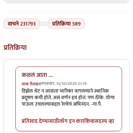
वाचने
231793
प्रतिक्रिया
589
प्रतिक्रिया
कळलं आता ....
मंगळवार, 13/10/2020 21:19
गामा पैलवान
In reply to
बातमी
by
हेमंतकुमार
डिझेल थेट न जाळता भारिका वापरल्याने स्थानिक
प्रदूषण कमी होते. असं वर्णन हवं होतं. पण ठीके. योग्य
पाऊल उचलल्याबद्दल रेल्वेचं अभिनंदन. -गा.पै.
प्रतिसाद देण्यासाठी
लॉग इन करा
किंवा
सदस्य व्हा