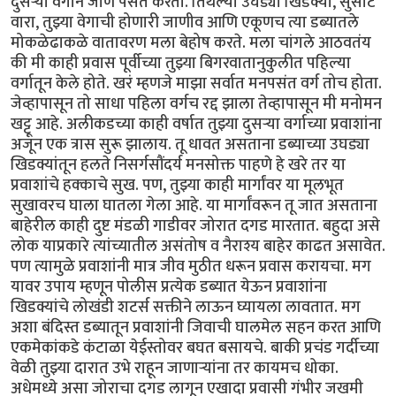
दुसऱ्या वर्गाने जाणे पसंत करतो. तिथल्या उघड्या खिडक्या, सुसाट
वारा, तुझ्या वेगाची होणारी जाणीव आणि एकूणच त्या डब्यातले
मोकळेढाकळे वातावरण मला बेहोष करते. मला चांगले आठवतंय
की मी काही प्रवास पूर्वीच्या तुझ्या बिगरवातानुकुलीत पहिल्या
वर्गातून केले होते. खरं म्हणजे माझा सर्वात मनपसंत वर्ग तोच होता.
जेव्हापासून तो साधा पहिला वर्गच रद्द झाला तेव्हापासून मी मनोमन
खट्टू आहे. अलीकडच्या काही वर्षात तुझ्या दुसऱ्या वर्गाच्या प्रवाशांना
अजून एक त्रास सुरू झालाय. तू धावत असताना डब्याच्या उघड्या
खिडक्यांतून हलते निसर्गसौंदर्य मनसोक्त पाहणे हे खरे तर या
प्रवाशांचे हक्काचे सुख. पण, तुझ्या काही मार्गांवर या मूलभूत
सुखावरच घाला घातला गेला आहे. या मार्गांवरून तू जात असताना
बाहेरील काही दुष्ट मंडळी गाडीवर जोरात दगड मारतात. बहुदा असे
लोक याप्रकारे त्यांच्यातील असंतोष व नैराश्य बाहेर काढत असावेत.
पण त्यामुळे प्रवाशांनी मात्र जीव मुठीत धरून प्रवास करायचा. मग
यावर उपाय म्हणून पोलीस प्रत्येक डब्यात येऊन प्रवाशांना
खिडक्यांचे लोखंडी शटर्स सक्तीने लाऊन घ्यायला लावतात. मग
अशा बंदिस्त डब्यातून प्रवाशांनी जिवाची घालमेल सहन करत आणि
एकमेकांकडे कंटाळा येईस्तोवर बघत बसायचे. बाकी प्रचंड गर्दीच्या
वेळी तुझ्या दारात उभे राहून जाणाऱ्यांना तर कायमच धोका.
अधेमध्ये असा जोराचा दगड लागून एखादा प्रवासी गंभीर जखमी