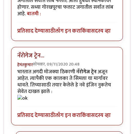
जगातील सर्वात लांब फलाट आता हुबळी स्थानकावर
होणार. सध्या गोरखपूरचा फलाट जगातील सर्वात लांब
आहे.
बातमी :
प्रतिसाद देण्यासाठी
लॉग इन करा
किंवा
सदस्य व्हा
नॅरोगेज ट्रेन...
सोमवार, 09/11/2020 20:48
हेमंतकुमार
भारतात अगदी मोजक्या ठिकाणी
नॅरोगेज ट्रेन
अजून
आहेत. त्यापैकी एक कालका ते सिमला या मार्गावर
धावते. तिच्यासाठी तयार केलेले हे नवे इंजिन नुकतेच
सेवेत दाखल झाले :
प्रतिसाद देण्यासाठी
लॉग इन करा
किंवा
सदस्य व्हा