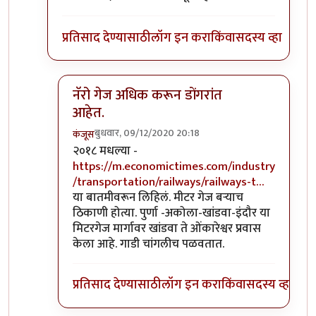
प्रतिसाद देण्यासाठी
लॉग इन करा
किंवा
सदस्य व्हा
नॅरो गेज अधिक करून डोंगरांत
आहेत.
बुधवार, 09/12/2020 20:18
कंजूस
In reply to
माथेरान ची गाडी नॅरोगेज ची
by
सुबोध खरे
२०१८ मधल्या -
https://m.economictimes.com/industry
/transportation/railways/railways-t…
या बातमीवरून लिहिलं. मीटर गेज बऱ्याच
ठिकाणी होत्या. पुर्णा -अकोला-खांडवा-इंदौर या
मिटरगेज मार्गावर खांडवा ते ओंकारेश्वर प्रवास
केला आहे. गाडी चांगलीच पळवतात.
प्रतिसाद देण्यासाठी
लॉग इन करा
किंवा
सदस्य व्हा