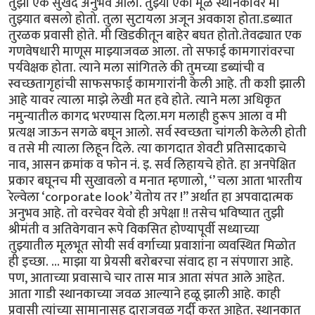
तुझा एक सुखद अनुभव आला. तुझ्या एका मूळ स्थानकावर मी
तुझ्यात बसलो होतो. तुला सुटायला अजून अवकाश होता.डब्यात
तुरळक प्रवासी होते. मी खिडकीतून बाहेर बघत होतो.तेवढ्यात एक
गणवेषधारी माणूस माझ्याजवळ आला. तो सफाई कामगारांवरचा
पर्यवेक्षक होता. त्याने मला सांगितले की तुमच्या डब्यांची व
स्वच्छतागृहांची साफसफाई कामगारांनी केली आहे. ती कशी झाली
आहे यावर त्याला माझे लेखी मत हवे होते. त्याने मला अधिकृत
नमुन्यातील कागद भरण्यास दिला.मग मलाही हुरूप आला व मी
प्रत्यक्ष जाऊन सगळे बघून आलो. सर्व स्वच्छता चांगली केलेली होती
व तसे मी त्याला लिहून दिले. त्या कागदात शेवटी प्रतिसादकाचे
नाव, आसन क्रमांक व फोन नं. इ. सर्व लिहायचे होते. हा अनपेक्षित
प्रकार बघूनच मी सुखावलो व मनात म्हणालो, ‘’ चला आता भारतीय
रेल्वेला ‘corporate look’ येतोय तर !” अर्थात हा अपवादात्मक
अनुभव आहे. तो वरचेवर येवो ही अपेक्षा !! तसेच भविष्यात तुझी
श्रीमंती व अतिवेगवान रूपे विकसित होण्यापूर्वी सध्याच्या
तुझ्यातील मूलभूत सोयी सर्व वर्गाच्या प्रवाशांना व्यवस्थित मिळोत
ही इच्छा. ... माझा या प्रेयसी बरोबरचा संवाद हा न संपणारा आहे.
पण, आताच्या प्रवासाचे चार तास मात्र आता संपत आले आहेत.
आता गाडी स्थानकाच्या जवळ आल्याने हळू झाली आहे. काही
प्रवासी त्यांच्या सामानासह दाराजवळ गर्दी करत आहेत. स्थानकात