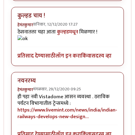
कुल्हड चाय !
शनिवार, 12/12/2020 17:27
हेमंतकुमार
ठेसनातला चहा आता
कुल्हडमधून
मिळणार !
प्रतिसाद देण्यासाठी
लॉग इन करा
किंवा
सदस्य व्हा
नयनरम्य
मंगळवार, 29/12/2020 09:25
हेमंतकुमार
ही पहा नवी Vistadome आसन व्यवस्था . ठराविक
पर्यटन विभागातील ट्रेन्समध्ये :
https://www.livemint.com/news/india/indian-
railways-develops-new-design…
प्रतिसाद देण्यासाठी
लॉग इन करा
किंवा
सदस्य व्हा