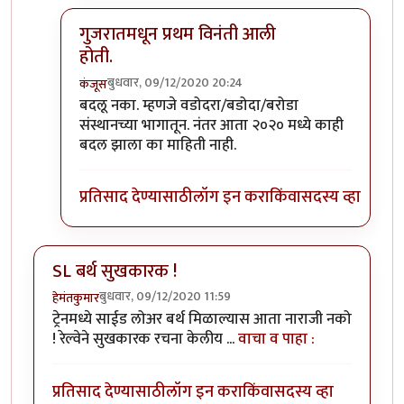
गुजरातमधून प्रथम विनंती आली
होती.
बुधवार, 09/12/2020 20:24
कंजूस
In reply to
माथेरानची आहेच.
by
कंजूस
बदलू नका. म्हणजे वडोदरा/बडोदा/बरोडा
संस्थानच्या भागातून. नंतर आता २०२० मध्ये काही
बदल झाला का माहिती नाही.
प्रतिसाद देण्यासाठी
लॉग इन करा
किंवा
सदस्य व्हा
SL बर्थ सुखकारक !
बुधवार, 09/12/2020 11:59
हेमंतकुमार
ट्रेनमध्ये साईड लोअर बर्थ मिळाल्यास आता नाराजी नको
! रेल्वेने सुखकारक रचना केलीय ...
वाचा व पाहा :
प्रतिसाद देण्यासाठी
लॉग इन करा
किंवा
सदस्य व्हा