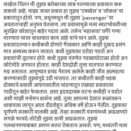
सखोल चिंतन मी तुझ्या बरोबरच्या लांब पल्ल्याच्या प्रवासात करू
शकलो आहे. माझा जास्त प्रवास हा तुझ्या ‘एक्स्प्रेस’ व ‘लोकल’ या
प्रकारांतून होतो. पण, अधूनमधून मी तुझ्या ’passenger’ या
अवताराचाही अनुभव घेतलाय. त्या प्रवासामुळे मला स्वतःभोवतीच्या
सुरक्षित कोशातून बाहेर पडता आले. तसेच ‘महासत्ता’ वगैरे गप्पा
मारणारा भारत वास्तवात काय आहे याचे भान आले. तुझ्या
प्रवासादरम्यान कधीकधी होणारे गैरप्रकार आणि काही दुखःद प्रसंग
मात्र अस्वस्थ करून जातात. कधी तुझ्यावर दरोडा पडतो अन
प्रवाशांची लूटमार होते. कधी तुझ्या यंत्रणेत गडबडघोटाळा होतो अन
छोटेमोठे अपघात होतात. काही देशद्रोही तुला घातपात करण्यात
मग्न असतात. आयूष्यात प्रचंड नैराश्य आलेले काही जीव आत्महत्या
करण्यासाठी तुझ्यापुढे उडी मारतात. तर कधीतरी काही भडक
डोक्याचे प्रवासी आपापसातील भांडणातून एखाद्या प्रवाशाला
गाडीतून बाहेर फेकतात. अशा हृदयद्रावक घटना कधीही न घडोत
अशी माझी मनोमन प्रार्थना आहे. तुला आपल्या देशात रूळांवरून
धावायला लागून आता दीडशेहून अधिक वर्षे होऊन गेलीत. तुझ्यावर
पूर्णपणे सरकारी मालकी आहे. तेव्हा सरकारी यंत्रणांमध्ये आढळणारे
सगळे फायदे-तोटेही तुझ्या ठायी आढळतात. तुझ्या
गलथानपणाबाबत आपण सतत ऐकताच असतो. पण, मध्यंतरी मला