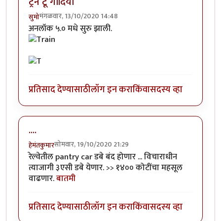
ट्रेन टू गोंदिया
मंगळवार, 13/10/2020 14:48
सुमो
अनलॉक ५.० मधे सुरु झाली.
प्रतिसाद देण्यासाठी
लॉग इन करा
किंवा
सदस्य व्हा
....
सोमवार, 19/10/2020 21:29
हेमंतकुमार
रेल्वेतील pantry car डबे बंद होणार ... विचाराधीन
त्याजागी ३एसी डबे येणार. >> १४०० कोटींचा महसूल
वाढणार.
बातमी
प्रतिसाद देण्यासाठी
लॉग इन करा
किंवा
सदस्य व्हा