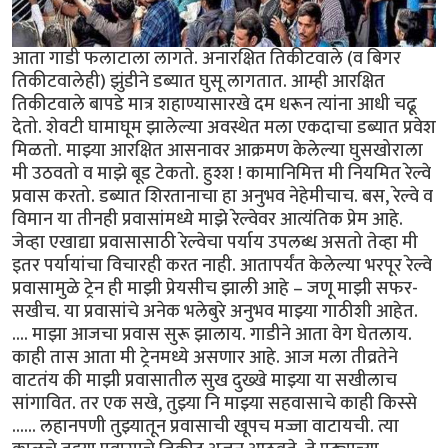
आता गाडी फलाटाला लागते. अनारक्षित तिकीटवाले (व बिगर
तिकीटवालेही) झुंडीने डब्यात घुसू लागतात. आम्ही आरक्षित
तिकीटवाले बापडे मात्र शहाण्यासारखे दम धरून त्यांना आधी चढू
देतो. शेवटी घामाघूम झालेल्या अवस्थेत मला एकदाचा डब्यात प्रवेश
मिळतो. माझ्या आरक्षित आसनावर आक्रमण केलेल्या घुसखोराला
मी उठवतो व माझे बूड टेकतो. हुश्श ! कामानिमित्त मी नियमित रेल्वे
प्रवास करतो. डब्यात शिरतानाचा हा अनुभव नेहेमीचाच. बस, रेल्वे व
विमान या तीनही प्रवासांमध्ये माझे रेल्वेवर आत्यंतिक प्रेम आहे.
जेव्हा एखाद्या प्रवासासाठी रेल्वेचा पर्याय उपलब्ध असतो तेव्हा मी
इतर पर्यायांचा विचारही करत नाही. आतापर्यंत केलेल्या भरपूर रेल्वे
प्रवासामुळे ट्रेन ही माझी प्रेयसीच झाली आहे – जणू माझी सफर-
सखीच. या प्रवासांचे अनेक भलेबुरे अनुभव माझ्या गाठीशी आहेत.
.... माझा आजचा प्रवास सुरू झालाय. गाडीने आता वेग घेतलाय.
काही तास आता मी ट्रेनमध्ये असणार आहे. आज मला तीव्रतेने
वाटतंय की माझी प्रवासातील सुख दुख्खे माझ्या या सखीलाच
सांगावित. तर एक सखे, तुझ्या नि माझ्या सहवासाचे काही किस्से
...... लहानपणी तुझ्यातून प्रवासाची खूपच मज्जा वाटायची. त्या