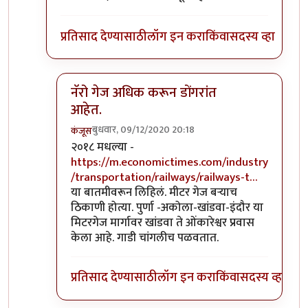
प्रतिसाद देण्यासाठी
लॉग इन करा
किंवा
सदस्य व्हा
नॅरो गेज अधिक करून डोंगरांत
आहेत.
बुधवार, 09/12/2020 20:18
कंजूस
In reply to
माथेरान ची गाडी नॅरोगेज ची
by
सुबोध खरे
२०१८ मधल्या -
https://m.economictimes.com/industry
/transportation/railways/railways-t…
या बातमीवरून लिहिलं. मीटर गेज बऱ्याच
ठिकाणी होत्या. पुर्णा -अकोला-खांडवा-इंदौर या
मिटरगेज मार्गावर खांडवा ते ओंकारेश्वर प्रवास
केला आहे. गाडी चांगलीच पळवतात.
प्रतिसाद देण्यासाठी
लॉग इन करा
किंवा
सदस्य व्हा