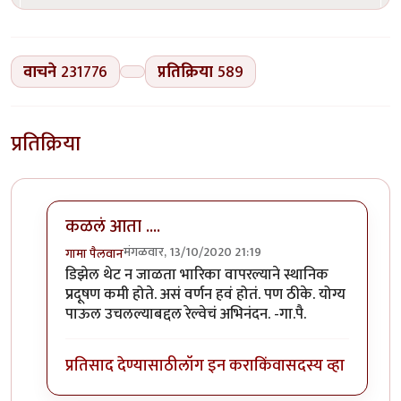
वाचने
231776
प्रतिक्रिया
589
प्रतिक्रिया
कळलं आता ....
मंगळवार, 13/10/2020 21:19
गामा पैलवान
In reply to
बातमी
by
हेमंतकुमार
डिझेल थेट न जाळता भारिका वापरल्याने स्थानिक
प्रदूषण कमी होते. असं वर्णन हवं होतं. पण ठीके. योग्य
पाऊल उचलल्याबद्दल रेल्वेचं अभिनंदन. -गा.पै.
प्रतिसाद देण्यासाठी
लॉग इन करा
किंवा
सदस्य व्हा