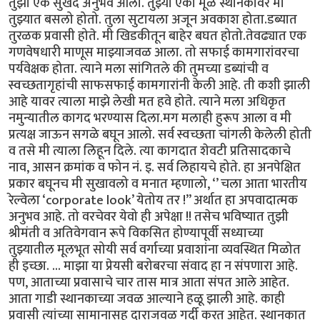
तुझा एक सुखद अनुभव आला. तुझ्या एका मूळ स्थानकावर मी
तुझ्यात बसलो होतो. तुला सुटायला अजून अवकाश होता.डब्यात
तुरळक प्रवासी होते. मी खिडकीतून बाहेर बघत होतो.तेवढ्यात एक
गणवेषधारी माणूस माझ्याजवळ आला. तो सफाई कामगारांवरचा
पर्यवेक्षक होता. त्याने मला सांगितले की तुमच्या डब्यांची व
स्वच्छतागृहांची साफसफाई कामगारांनी केली आहे. ती कशी झाली
आहे यावर त्याला माझे लेखी मत हवे होते. त्याने मला अधिकृत
नमुन्यातील कागद भरण्यास दिला.मग मलाही हुरूप आला व मी
प्रत्यक्ष जाऊन सगळे बघून आलो. सर्व स्वच्छता चांगली केलेली होती
व तसे मी त्याला लिहून दिले. त्या कागदात शेवटी प्रतिसादकाचे
नाव, आसन क्रमांक व फोन नं. इ. सर्व लिहायचे होते. हा अनपेक्षित
प्रकार बघूनच मी सुखावलो व मनात म्हणालो, ‘’ चला आता भारतीय
रेल्वेला ‘corporate look’ येतोय तर !” अर्थात हा अपवादात्मक
अनुभव आहे. तो वरचेवर येवो ही अपेक्षा !! तसेच भविष्यात तुझी
श्रीमंती व अतिवेगवान रूपे विकसित होण्यापूर्वी सध्याच्या
तुझ्यातील मूलभूत सोयी सर्व वर्गाच्या प्रवाशांना व्यवस्थित मिळोत
ही इच्छा. ... माझा या प्रेयसी बरोबरचा संवाद हा न संपणारा आहे.
पण, आताच्या प्रवासाचे चार तास मात्र आता संपत आले आहेत.
आता गाडी स्थानकाच्या जवळ आल्याने हळू झाली आहे. काही
प्रवासी त्यांच्या सामानासह दाराजवळ गर्दी करत आहेत. स्थानकात