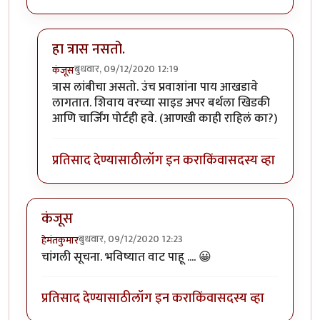
हा त्रास नसतो.
बुधवार, 09/12/2020 12:19
कंजूस
In reply to
SL बर्थ सुखकारक !
by
हेमंतकुमार
त्रास लांबीचा असतो. उंच प्रवाशांना पाय आखडावे
लागतात. शिवाय वरच्या साइड अपर बर्थला खिडकी
आणि चार्जिंग पोर्टही हवे. (आणखी काही राहिलं का?)
प्रतिसाद देण्यासाठी
लॉग इन करा
किंवा
सदस्य व्हा
कंजूस
बुधवार, 09/12/2020 12:23
हेमंतकुमार
चांगली सूचना. भविष्यात वाट पाहू .... 😀
प्रतिसाद देण्यासाठी
लॉग इन करा
किंवा
सदस्य व्हा