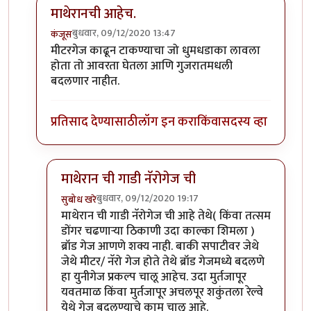
माथेरानची आहेच.
बुधवार, 09/12/2020 13:47
कंजूस
In reply to
नॅरोगेज ट्रेन...
by
हेमंतकुमार
मीटरगेज काढून टाकण्याचा जो धुमधडाका लावला
होता तो आवरता घेतला आणि गुजरातमधली
बदलणार नाहीत.
प्रतिसाद देण्यासाठी
लॉग इन करा
किंवा
सदस्य व्हा
माथेरान ची गाडी नॅरोगेज ची
बुधवार, 09/12/2020 19:17
सुबोध खरे
In reply to
माथेरानची आहेच.
by
कंजूस
माथेरान ची गाडी नॅरोगेज ची आहे तेथे( किंवा तत्सम
डोंगर चढणाऱ्या ठिकाणी उदा काल्का शिमला )
ब्रॉड गेज आणणे शक्य नाही. बाकी सपाटीवर जेथे
जेथे मीटर/ नॅरो गेज होते तेथे ब्रॉड गेजमध्ये बदलणे
हा युनीगेज प्रकल्प चालू आहेच. उदा मुर्तजापूर
यवतमाळ किंवा मुर्तजापूर अचलपूर शकुंतला रेल्वे
येथे गेज बदलण्याचे काम चालू आहे.