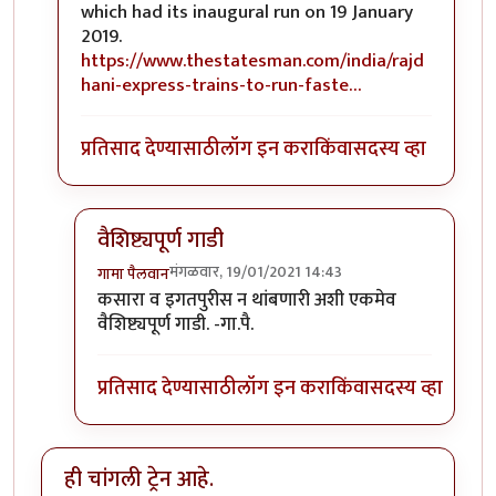
which had its inaugural run on 19 January
2019.
https://www.thestatesman.com/india/rajd
hani-express-trains-to-run-faste…
प्रतिसाद देण्यासाठी
लॉग इन करा
किंवा
सदस्य व्हा
वैशिष्ट्यपूर्ण गाडी
मंगळवार, 19/01/2021 14:43
गामा पैलवान
In reply to
हि राजधानी गेली २ वर्षे चालू
by
सुबोध खरे
कसारा व इगतपुरीस न थांबणारी अशी एकमेव
वैशिष्ट्यपूर्ण गाडी. -गा.पै.
प्रतिसाद देण्यासाठी
लॉग इन करा
किंवा
सदस्य व्हा
ही चांगली ट्रेन आहे.