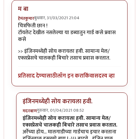
म बा
बुधवार, 31/03/2021 21:04
हेमंतकुमार
चित्रफिती छान !
टॉयलेट देखील नसलेल्या या डब्यातुन गार्ड कसे प्रवास
कसे
>> इंजिनमध्येही सोय करायला हवी. सामान्य मेल/
एक्सप्रेसचे चालकही बिचारे तसाच प्रवास करतात.
प्रतिसाद देण्यासाठी
लॉग इन करा
किंवा
सदस्य व्हा
इंजिनमध्येही सोय करायला हवी.
गुरुवार, 01/04/2021 08:52
मदनबाण
In reply to
म बा
by
हेमंतकुमार
इंजिनमध्येही सोय करायला हवी. सामान्य मेल/
एक्सप्रेसचे चालकही बिचारे तसाच प्रवास करतात.
अर्रेच्या होय... मालगाडीच्या गार्डचाच इचार करताना
इजिंनवाल इसरलो बघा ! :))) बादवे... इंजिन चालु