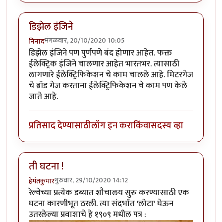
डिझेल इंजिने
मंगळवार, 20/10/2020 10:05
निनाद
डिझेल इंजिने पण पुर्णपणे बंद होणार आहेत. फक्त
ईलेक्ट्रिक इंजिने चालणार आहेत भारतभर. त्यासाठी
लागणारे ईलेक्ट्रिफिकेशन चे काम चालले आहे. मिटरगेज
चे ब्रॉड गेज करताना ईलेक्ट्रिफिकेशन चे काम पण केले
जाते आहे.
प्रतिसाद देण्यासाठी
लॉग इन करा
किंवा
सदस्य व्हा
ती घटना !
गुरुवार, 29/10/2020 14:12
हेमंतकुमार
रेल्वेच्या प्रत्येक डब्यात शौचालय सुरु करण्यासाठी एक
घटना कारणीभूत ठरली. त्या संदर्भात 'लोटा' घेऊन
उतरलेल्या प्रवाशाचे हे १९०९ मधील पत्र :