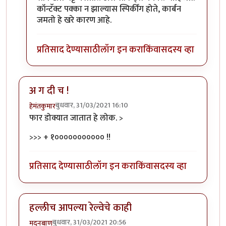
कॉन्टॅक्ट पक्का न झाल्यास स्पिर्कींग होते, कार्बन
जमतो हे खरे कारण आहे.
प्रतिसाद देण्यासाठी
लॉग इन करा
किंवा
सदस्य व्हा
अ ग दी च !
बुधवार, 31/03/2021 16:10
हेमंतकुमार
फार डोक्यात जातात हे लोक. >
>>> + १००००००००००० !!
प्रतिसाद देण्यासाठी
लॉग इन करा
किंवा
सदस्य व्हा
हल्लीच आपल्या रेल्वेचे काही
बुधवार, 31/03/2021 20:56
मदनबाण