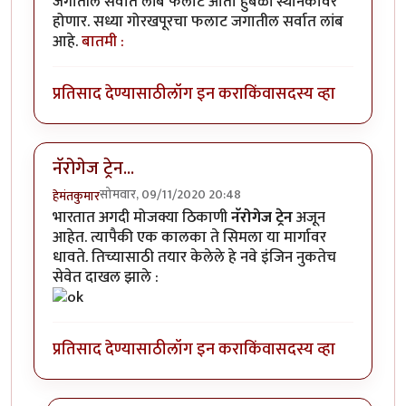
जगातील सर्वात लांब फलाट आता हुबळी स्थानकावर
होणार. सध्या गोरखपूरचा फलाट जगातील सर्वात लांब
आहे.
बातमी :
प्रतिसाद देण्यासाठी
लॉग इन करा
किंवा
सदस्य व्हा
नॅरोगेज ट्रेन...
सोमवार, 09/11/2020 20:48
हेमंतकुमार
भारतात अगदी मोजक्या ठिकाणी
नॅरोगेज ट्रेन
अजून
आहेत. त्यापैकी एक कालका ते सिमला या मार्गावर
धावते. तिच्यासाठी तयार केलेले हे नवे इंजिन नुकतेच
सेवेत दाखल झाले :
प्रतिसाद देण्यासाठी
लॉग इन करा
किंवा
सदस्य व्हा