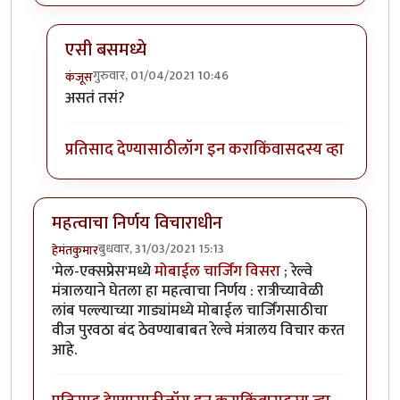
एसी बसमध्ये
गुरुवार, 01/04/2021 10:46
कंजूस
In reply to
नवे कोच, नव्या सोयी
by
हेमंतकुमार
असतं तसं?
प्रतिसाद देण्यासाठी
लॉग इन करा
किंवा
सदस्य व्हा
महत्वाचा निर्णय विचाराधीन
बुधवार, 31/03/2021 15:13
हेमंतकुमार
'मेल-एक्सप्रेस'मध्ये
मोबाईल चार्जिंग विसरा
; रेल्वे
मंत्रालयाने घेतला हा महत्वाचा निर्णय : रात्रीच्यावेळी
लांब पल्ल्याच्या गाड्यांमध्ये मोबाईल चार्जिंगसाठीचा
वीज पुरवठा बंद ठेवण्याबाबत रेल्वे मंत्रालय विचार करत
आहे.