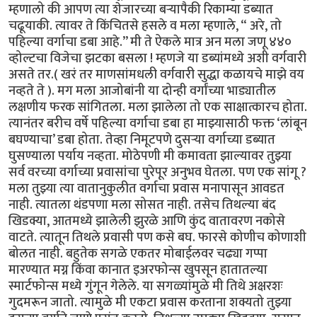
म्हणालो की आपण त्या शेजारच्या बऱ्यापैकी रिकाम्या डब्यात
चढूयाकी. त्यावर ते किंचितसे हसले व मला म्हणाले, “ अरे, तो
पहिल्या वर्गाचा डबा आहे.’’ मी ते ऐकले मात्र अन मला जणू ४४०
व्होल्टचा विजेचा झटका बसला ! म्हणजे या डब्यांमध्ये अशी वर्गवारी
असते तर.( खरं तर माणसांमधली वर्गवारी सुद्धा कळायचे माझे वय
नव्हते ते ). मग मला आजोबांनी या दोन्ही वर्गांच्या भाड्यातील
लक्षणीय फरक सांगितला. मला झालेला तो एक साक्षात्कारच होता.
त्यानंतर बरीच वर्षे पहिल्या वर्गाचा डबा हा माझ्यासाठी फक्त ‘लांबून
बघण्याचा’ डबा होता. तेव्हा निमूटपणे दुसऱ्या वर्गाच्या डब्यात
घुसण्याला पर्याय नव्हता. मोठेपणी मी कमावता झाल्यावर तुझ्या
सर्व वरच्या वर्गाच्या प्रवासांचा पुरेपूर अनुभव घेतला. पण एक सांगू ?
मला तुझ्या त्या वातानुकुलीत वर्गाचा प्रवास मनापासून आवडत
नाही. त्यातला थंडपणा मला सोसत नाही. तसेच तिथल्या बंद
खिडक्या, आतमध्ये झालेली झुरळे आणि कुंद वातावरण नकोसे
वाटते. त्यातून तिथले प्रवासी पण कसे बघ. फारसे कोणीच कोणाशी
बोलत नाही. बहुतेक सगळे एकतर मोबाईलवर चढ्या गप्पा
मारण्यात मग्न किंवा कानात इअरफोन्स खुपसून हातातल्या
स्मार्टफोन्स मध्ये गुंगून गेलेले. या सगळ्यांमुळे मी तिथे अक्षरशः
गुदमरून जातो. त्यामुळे मी एकटा प्रवास करताना शक्यतो तुझ्या