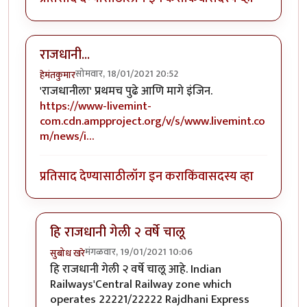
राजधानी...
सोमवार, 18/01/2021 20:52
हेमंतकुमार
'राजधानीला' प्रथमच पुढे आणि मागे इंजिन.
https://www-livemint-
com.cdn.ampproject.org/v/s/www.livemint.co
m/news/i…
प्रतिसाद देण्यासाठी
लॉग इन करा
किंवा
सदस्य व्हा
हि राजधानी गेली २ वर्षे चालू
मंगळवार, 19/01/2021 10:06
सुबोध खरे
In reply to
राजधानी...
by
हेमंतकुमार
हि राजधानी गेली २ वर्षे चालू आहे. Indian
Railways'Central Railway zone which
operates 22221/22222 Rajdhani Express