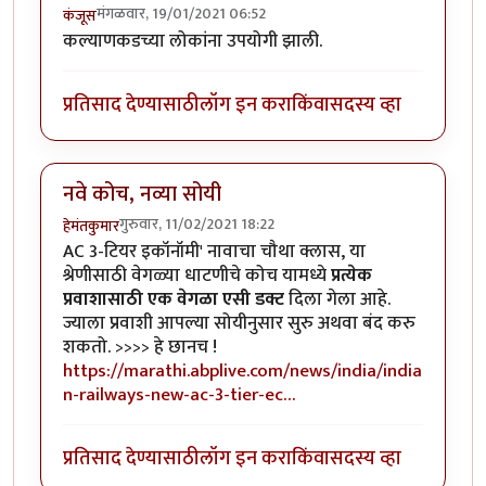
मंगळवार, 19/01/2021 06:52
कंजूस
कल्याणकडच्या लोकांना उपयोगी झाली.
प्रतिसाद देण्यासाठी
लॉग इन करा
किंवा
सदस्य व्हा
नवे कोच, नव्या सोयी
गुरुवार, 11/02/2021 18:22
हेमंतकुमार
AC 3-टियर इकॉनॉमी' नावाचा चौथा क्लास, या
श्रेणीसाठी वेगळ्या धाटणीचे कोच यामध्ये
प्रत्येक
प्रवाशासाठी एक वेगळा एसी डक्ट
दिला गेला आहे.
ज्याला प्रवाशी आपल्या सोयीनुसार सुरु अथवा बंद करु
शकतो. >>>> हे छानच !
https://marathi.abplive.com/news/india/india
n-railways-new-ac-3-tier-ec…
प्रतिसाद देण्यासाठी
लॉग इन करा
किंवा
सदस्य व्हा