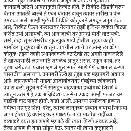
काळचे तुझ्या प्रवासाचे तिकीट अजून आठवते. ते पुठ्याच्या
कागदाचे छोटेसे आयताकृती तिकीट होते. ते तिकीट-खिडकीवरून
घेताना आतली व्यक्ती ते एका यंत्रावर दाबून त्यावर तारीख व वेळ
उमटवत असे. आम्ही मुले ती तिकीटे कौतुकाने जमवून जपून ठेवत
असू. तिकीट घेऊन फलाटावर गेल्यावर तुझी इंजिन्स कर्कश शिट्या
करीत उभी असायची. त्या आवाजाची तर अगदी भीती वाटायची.
सखे, तेव्हा तू खरोखरीच झुकझुक गाडी होतीस. तुझ्या काही
मार्गांवर तू खूपदा बोगद्यातून जायचीस त्याचे तर आम्हाला कोण
कौतुक. तुझ्या काही स्थानकांवरचे बटाटेवडे तर अगदी नावाजलेले.
ते खाण्यासाठी लहानमोठे सगळेच आतुर असत. एकून काय, तर
तुझ्या बरोबरचा प्रवास म्हणजे मुलांसाठी खाणेपिणे व धमाल करणे
यासाठीच असायचा. उपनगरी रेल्वे हा तुझा एक महानगरी अवतार
आहे. लहानपणी मी माझ्या आजोबांबरोबर मुंबईच्या लोकल्सने
प्रवास करी. तुडुंब गर्दीने ओसंडून वाहणाऱ्या डब्यांमध्ये शिरणे व
त्यातून उतरणे हे एक अग्निदिव्यच. असेच एकदा आम्ही फलाटावर
गाडीची वाट पाहत होतो. गाडी आली. आमच्या समोरच्या डब्यात
गर्दीचा महापूर होता. परंतु, त्याला लागूनच्या डब्यात बऱ्याच रिकाम्या
जागा होत्या (हे वर्णन १९७५ मधले !). माझे आजोबा गर्दीच्या
डब्याकडे बघत हताशपणे म्हणाले की त्यात शिरणे अवघड आहे,
तेव्हा आपण ही गाडी सोडून देऊ. त्यावर मी त्यांना कुतूहलाने