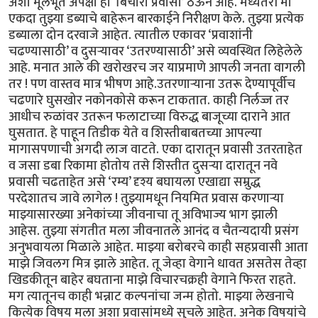
अशा मूलभूत अपेक्षा हा ‘बिचारा प्रवासी’ ठेऊन आहे. मध्यंतरी मी
एकदा तुझ्या डब्याचे बाहेरून बारकाईने निरीक्षण केले. तुझ्या प्रत्येक
डब्याला दोन दरवाजे आहेत. त्यातील एकावर ‘प्रवाशांनी
चढण्यासाठी’ व दुसऱ्यावर ‘उतरण्यासाठी’ असे व्यवस्थित लिहेलेले
आहे. मनात आले की खरोखरच जर याप्रमाणे आपली जनता वागली
तर ! पण वास्तव मात्र भीषण आहे.उतरणाऱ्याना उतरू देण्यापूर्वीच
चढणारे घुसखोर नकोनकोसे करून टाकतात. काही निर्लज्ज तर
आधीच रुळांवर उतरून फलाटाच्या विरुद्ध बाजूच्या दाराने आत
घुसतात. हे पाहून तिडीक येते व शिस्तीबाबतच्या आपल्या
मागासपणाची अगदी लाज वाटते. एका दारातून प्रवासी उतरताहेत
व जसा डबा रिकामा होतोय तसे शिस्तीत दुसऱ्या दारातून नवे
प्रवासी चढताहेत असे ‘रम्य’ दृश्य बघायला एखाद्या सम्रुद्ध
परदेशातच जावे लागेल ! तुझ्यामधून नियमित प्रवास करणाऱ्या
माझ्यासारख्या अनेकांच्या जीवनाचा तू अविभाज्य भाग झाली
आहेस. तुझ्या संगतीत मला जीवनातले आनंद व चैतन्यदायी प्रसंग
अनुभवायला मिळाले आहेत. माझ्या बरोबरचे काही सहप्रवासी आता
माझे जिवलग मित्र झाले आहेत. तू जेव्हा वेगाने धावत असतेस तेव्हा
खिडकीतून बाहेर बघताना माझे विचारचक्रही वेगाने फिरत राहते.
मग त्यातूनच काही भन्नाट कल्पनांचा जन्म होतो. माझ्या लेखनाचे
कित्येक विषय मला अशा प्रवासांमध्ये सुचले आहेत. अनेक विषयांचे