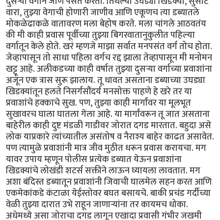
दुसऱ्या वर्गाने जाणे पसंत करतो. तिथल्या उघड्या खिडक्या, सुसाट
वारा, तुझ्या वेगाची होणारी जाणीव आणि एकूणच त्या डब्यातले
मोकळेढाकळे वातावरण मला बेहोष करते. मला चांगले आठवतंय
की मी काही प्रवास पूर्वीच्या तुझ्या बिगरवातानुकुलीत पहिल्या
वर्गातून केले होते. खरं म्हणजे माझा सर्वात मनपसंत वर्ग तोच होता.
जेव्हापासून तो साधा पहिला वर्गच रद्द झाला तेव्हापासून मी मनोमन
खट्टू आहे. अलीकडच्या काही वर्षात तुझ्या दुसऱ्या वर्गाच्या प्रवाशांना
अजून एक त्रास सुरू झालाय. तू धावत असताना डब्याच्या उघड्या
खिडक्यांतून हलते निसर्गसौंदर्य मनसोक्त पाहणे हे खरे तर या
प्रवाशांचे हक्काचे सुख. पण, तुझ्या काही मार्गांवर या मूलभूत
सुखावरच घाला घातला गेला आहे. या मार्गांवरून तू जात असताना
बाहेरील काही दुष्ट मंडळी गाडीवर जोरात दगड मारतात. बहुदा असे
लोक याप्रकारे त्यांच्यातील असंतोष व नैराश्य बाहेर काढत असावेत.
पण त्यामुळे प्रवाशांनी मात्र जीव मुठीत धरून प्रवास करायचा. मग
यावर उपाय म्हणून पोलीस प्रत्येक डब्यात येऊन प्रवाशांना
खिडक्यांचे लोखंडी शटर्स सक्तीने लाऊन घ्यायला लावतात. मग
अशा बंदिस्त डब्यातून प्रवाशांनी जिवाची घालमेल सहन करत आणि
एकमेकांकडे कंटाळा येईस्तोवर बघत बसायचे. बाकी प्रचंड गर्दीच्या
वेळी तुझ्या दारात उभे राहून जाणाऱ्यांना तर कायमच धोका.
अधेमध्ये असा जोराचा दगड लागून एखादा प्रवासी गंभीर जखमी