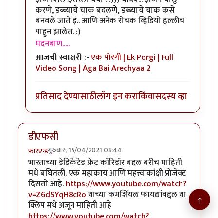
करणे, डब्ब्याचे चाक बदलणे, डब्ब्याचे चाक कसे
बनवले जाते इं.. आणि अनेक रोचक व्हिडियो हल्लीच
पाहुन झालेत. :)
मदनबाण.....
आजची स्वाक्षरी
:-
एक पोरगी | Ek Porgi | Full
Video Song | Aga Bai Arechyaa 2
प्रतिसाद देण्यासाठी
लॉग इन करा
किंवा
सदस्य व्हा
डीएफसी
गुरुवार, 15/04/2021 03:44
फारएन्ड
भारताच्या डेडिकेटेड फ्रेट कॉरिडॉर बद्दल बरीच माहिती
मधे बघितली. एक महाकाय आणि महत्त्वाकांक्षी प्रोजेक्ट
दिसतो आहे.
https://www.youtube.com/watch?
v=Z6dSYqH8cRo
याच्या कमर्शियल फायद्यांबद्दल या
↑
क्लिप मधे अजून माहिती आहे
https://www.youtube.com/watch?