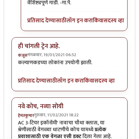
वैशिष्ट्यपूर्ण गाडी. -गा.पै.
प्रतिसाद देण्यासाठी
लॉग इन करा
किंवा
सदस्य व्हा
ही चांगली ट्रेन आहे.
मंगळवार, 19/01/2021 06:52
कंजूस
कल्याणकडच्या लोकांना उपयोगी झाली.
प्रतिसाद देण्यासाठी
लॉग इन करा
किंवा
सदस्य व्हा
नवे कोच, नव्या सोयी
गुरुवार, 11/02/2021 18:22
हेमंतकुमार
AC 3-टियर इकॉनॉमी' नावाचा चौथा क्लास, या
श्रेणीसाठी वेगळ्या धाटणीचे कोच यामध्ये
प्रत्येक
प्रवाशासाठी एक वेगळा एसी डक्ट
दिला गेला आहे.