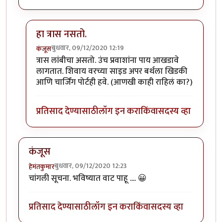
हा त्रास नसतो.
बुधवार, 09/12/2020 12:19
कंजूस
In reply to
SL बर्थ सुखकारक !
by
हेमंतकुमार
त्रास लांबीचा असतो. उंच प्रवाशांना पाय आखडावे
लागतात. शिवाय वरच्या साइड अपर बर्थला खिडकी
आणि चार्जिंग पोर्टही हवे. (आणखी काही राहिलं का?)
प्रतिसाद देण्यासाठी
लॉग इन करा
किंवा
सदस्य व्हा
कंजूस
बुधवार, 09/12/2020 12:23
हेमंतकुमार
चांगली सूचना. भविष्यात वाट पाहू .... 😀
प्रतिसाद देण्यासाठी
लॉग इन करा
किंवा
सदस्य व्हा