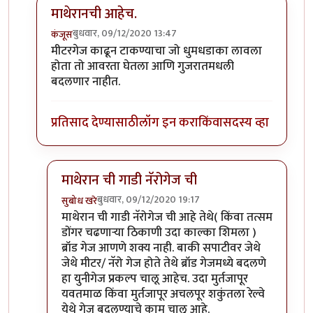
माथेरानची आहेच.
बुधवार, 09/12/2020 13:47
कंजूस
In reply to
नॅरोगेज ट्रेन...
by
हेमंतकुमार
मीटरगेज काढून टाकण्याचा जो धुमधडाका लावला
होता तो आवरता घेतला आणि गुजरातमधली
बदलणार नाहीत.
प्रतिसाद देण्यासाठी
लॉग इन करा
किंवा
सदस्य व्हा
माथेरान ची गाडी नॅरोगेज ची
बुधवार, 09/12/2020 19:17
सुबोध खरे
In reply to
माथेरानची आहेच.
by
कंजूस
माथेरान ची गाडी नॅरोगेज ची आहे तेथे( किंवा तत्सम
डोंगर चढणाऱ्या ठिकाणी उदा काल्का शिमला )
ब्रॉड गेज आणणे शक्य नाही. बाकी सपाटीवर जेथे
जेथे मीटर/ नॅरो गेज होते तेथे ब्रॉड गेजमध्ये बदलणे
हा युनीगेज प्रकल्प चालू आहेच. उदा मुर्तजापूर
यवतमाळ किंवा मुर्तजापूर अचलपूर शकुंतला रेल्वे
येथे गेज बदलण्याचे काम चालू आहे.