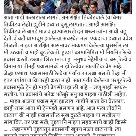
आता गाडी फलाटाला लागते. अनारक्षित तिकीटवाले (व बिगर
तिकीटवालेही) झुंडीने डब्यात घुसू लागतात. आम्ही आरक्षित
तिकीटवाले बापडे मात्र शहाण्यासारखे दम धरून त्यांना आधी चढू
देतो. शेवटी घामाघूम झालेल्या अवस्थेत मला एकदाचा डब्यात प्रवेश
मिळतो. माझ्या आरक्षित आसनावर आक्रमण केलेल्या घुसखोराला
मी उठवतो व माझे बूड टेकतो. हुश्श ! कामानिमित्त मी नियमित रेल्वे
प्रवास करतो. डब्यात शिरतानाचा हा अनुभव नेहेमीचाच. बस, रेल्वे व
विमान या तीनही प्रवासांमध्ये माझे रेल्वेवर आत्यंतिक प्रेम आहे.
जेव्हा एखाद्या प्रवासासाठी रेल्वेचा पर्याय उपलब्ध असतो तेव्हा मी
इतर पर्यायांचा विचारही करत नाही. आतापर्यंत केलेल्या भरपूर रेल्वे
प्रवासामुळे ट्रेन ही माझी प्रेयसीच झाली आहे – जणू माझी सफर-
सखीच. या प्रवासांचे अनेक भलेबुरे अनुभव माझ्या गाठीशी आहेत.
.... माझा आजचा प्रवास सुरू झालाय. गाडीने आता वेग घेतलाय.
काही तास आता मी ट्रेनमध्ये असणार आहे. आज मला तीव्रतेने
वाटतंय की माझी प्रवासातील सुख दुख्खे माझ्या या सखीलाच
सांगावित. तर एक सखे, तुझ्या नि माझ्या सहवासाचे काही किस्से
...... लहानपणी तुझ्यातून प्रवासाची खूपच मज्जा वाटायची. त्या