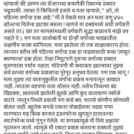
म्हणालो की आपण त्या शेजारच्या बऱ्यापैकी रिकाम्या डब्यात
चढूयाकी. त्यावर ते किंचितसे हसले व मला म्हणाले, “ अरे, तो
पहिल्या वर्गाचा डबा आहे.’’ मी ते ऐकले मात्र अन मला जणू ४४०
व्होल्टचा विजेचा झटका बसला ! म्हणजे या डब्यांमध्ये अशी वर्गवारी
असते तर.( खरं तर माणसांमधली वर्गवारी सुद्धा कळायचे माझे वय
नव्हते ते ). मग मला आजोबांनी या दोन्ही वर्गांच्या भाड्यातील
लक्षणीय फरक सांगितला. मला झालेला तो एक साक्षात्कारच होता.
त्यानंतर बरीच वर्षे पहिल्या वर्गाचा डबा हा माझ्यासाठी फक्त ‘लांबून
बघण्याचा’ डबा होता. तेव्हा निमूटपणे दुसऱ्या वर्गाच्या डब्यात
घुसण्याला पर्याय नव्हता. मोठेपणी मी कमावता झाल्यावर तुझ्या
सर्व वरच्या वर्गाच्या प्रवासांचा पुरेपूर अनुभव घेतला. पण एक सांगू ?
मला तुझ्या त्या वातानुकुलीत वर्गाचा प्रवास मनापासून आवडत
नाही. त्यातला थंडपणा मला सोसत नाही. तसेच तिथल्या बंद
खिडक्या, आतमध्ये झालेली झुरळे आणि कुंद वातावरण नकोसे
वाटते. त्यातून तिथले प्रवासी पण कसे बघ. फारसे कोणीच कोणाशी
बोलत नाही. बहुतेक सगळे एकतर मोबाईलवर चढ्या गप्पा
मारण्यात मग्न किंवा कानात इअरफोन्स खुपसून हातातल्या
स्मार्टफोन्स मध्ये गुंगून गेलेले. या सगळ्यांमुळे मी तिथे अक्षरशः
गुदमरून जातो. त्यामुळे मी एकटा प्रवास करताना शक्यतो तुझ्या