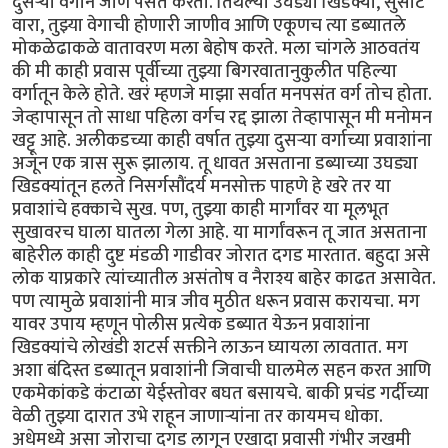
दुसऱ्या वर्गाने जाणे पसंत करतो. तिथल्या उघड्या खिडक्या, सुसाट
वारा, तुझ्या वेगाची होणारी जाणीव आणि एकूणच त्या डब्यातले
मोकळेढाकळे वातावरण मला बेहोष करते. मला चांगले आठवतंय
की मी काही प्रवास पूर्वीच्या तुझ्या बिगरवातानुकुलीत पहिल्या
वर्गातून केले होते. खरं म्हणजे माझा सर्वात मनपसंत वर्ग तोच होता.
जेव्हापासून तो साधा पहिला वर्गच रद्द झाला तेव्हापासून मी मनोमन
खट्टू आहे. अलीकडच्या काही वर्षात तुझ्या दुसऱ्या वर्गाच्या प्रवाशांना
अजून एक त्रास सुरू झालाय. तू धावत असताना डब्याच्या उघड्या
खिडक्यांतून हलते निसर्गसौंदर्य मनसोक्त पाहणे हे खरे तर या
प्रवाशांचे हक्काचे सुख. पण, तुझ्या काही मार्गांवर या मूलभूत
सुखावरच घाला घातला गेला आहे. या मार्गांवरून तू जात असताना
बाहेरील काही दुष्ट मंडळी गाडीवर जोरात दगड मारतात. बहुदा असे
लोक याप्रकारे त्यांच्यातील असंतोष व नैराश्य बाहेर काढत असावेत.
पण त्यामुळे प्रवाशांनी मात्र जीव मुठीत धरून प्रवास करायचा. मग
यावर उपाय म्हणून पोलीस प्रत्येक डब्यात येऊन प्रवाशांना
खिडक्यांचे लोखंडी शटर्स सक्तीने लाऊन घ्यायला लावतात. मग
अशा बंदिस्त डब्यातून प्रवाशांनी जिवाची घालमेल सहन करत आणि
एकमेकांकडे कंटाळा येईस्तोवर बघत बसायचे. बाकी प्रचंड गर्दीच्या
वेळी तुझ्या दारात उभे राहून जाणाऱ्यांना तर कायमच धोका.
अधेमध्ये असा जोराचा दगड लागून एखादा प्रवासी गंभीर जखमी