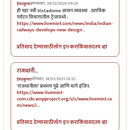
मंगळवार, 29/12/2020 09:25
हेमंतकुमार
ही पहा नवी Vistadome आसन व्यवस्था . ठराविक
पर्यटन विभागातील ट्रेन्समध्ये :
https://www.livemint.com/news/india/indian-
railways-develops-new-design…
प्रतिसाद देण्यासाठी
लॉग इन करा
किंवा
सदस्य व्हा
राजधानी...
सोमवार, 18/01/2021 20:52
हेमंतकुमार
'राजधानीला' प्रथमच पुढे आणि मागे इंजिन.
https://www-livemint-
com.cdn.ampproject.org/v/s/www.livemint.co
m/news/i…
प्रतिसाद देण्यासाठी
लॉग इन करा
किंवा
सदस्य व्हा