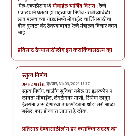
'मेल-एक्सप्रेस'मध्ये
मोबाईल चार्जिंग विसरा
; रेल्वे
मंत्रालयाने घेतला हा महत्वाचा निर्णय : रात्रीच्यावेळी
लांब पल्ल्याच्या गाड्यांमध्ये मोबाईल चार्जिंगसाठीचा
वीज पुरवठा बंद ठेवण्याबाबत रेल्वे मंत्रालय विचार करत
आहे.
प्रतिसाद देण्यासाठी
लॉग इन करा
किंवा
सदस्य व्हा
स्तुत्य निर्णय.
बुधवार, 31/03/2021 15:37
ॲबसेंट माइंडेड…
In reply to
महत्वाचा निर्णय विचाराधीन
by
हेमंतकुमार
स्तुत्य निर्णय. चार्जींग सुविधा नसेल तर इअरफोन न
लावता मोबाईल, लॅपटॅापवर गाणी, सिनेमा लावुन
ईतरांना त्रास देणारया उपटसोंड्यांना थोडा तरी आळा
बसेल. फार डोक्यात जातात हे लोक.
प्रतिसाद देण्यासाठी
लॉग इन करा
किंवा
सदस्य व्हा