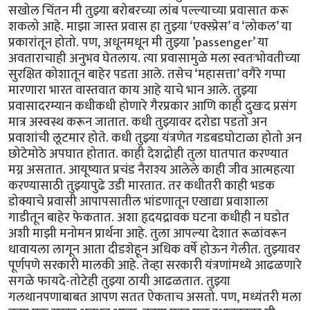
सखोल चिंतन मी तुझ्या बरोबरच्या लांब पल्ल्याच्या प्रवासात करू
शकलो आहे. माझा जास्त प्रवास हा तुझ्या ‘एक्स्प्रेस’ व ‘लोकल’ या
प्रकारांतून होतो. पण, अधूनमधून मी तुझ्या ’passenger’ या
अवताराचाही अनुभव घेतलाय. त्या प्रवासामुळे मला स्वतःभोवतीच्या
सुरक्षित कोशातून बाहेर पडता आले. तसेच ‘महासत्ता’ वगैरे गप्पा
मारणारा भारत वास्तवात काय आहे याचे भान आले. तुझ्या
प्रवासादरम्यान कधीकधी होणारे गैरप्रकार आणि काही दुखःद प्रसंग
मात्र अस्वस्थ करून जातात. कधी तुझ्यावर दरोडा पडतो अन
प्रवाशांची लूटमार होते. कधी तुझ्या यंत्रणेत गडबडघोटाळा होतो अन
छोटेमोठे अपघात होतात. काही देशद्रोही तुला घातपात करण्यात
मग्न असतात. आयूष्यात प्रचंड नैराश्य आलेले काही जीव आत्महत्या
करण्यासाठी तुझ्यापुढे उडी मारतात. तर कधीतरी काही भडक
डोक्याचे प्रवासी आपापसातील भांडणातून एखाद्या प्रवाशाला
गाडीतून बाहेर फेकतात. अशा हृदयद्रावक घटना कधीही न घडोत
अशी माझी मनोमन प्रार्थना आहे. तुला आपल्या देशात रूळांवरून
धावायला लागून आता दीडशेहून अधिक वर्षे होऊन गेलीत. तुझ्यावर
पूर्णपणे सरकारी मालकी आहे. तेव्हा सरकारी यंत्रणांमध्ये आढळणारे
सगळे फायदे-तोटेही तुझ्या ठायी आढळतात. तुझ्या
गलथानपणाबाबत आपण सतत ऐकताच असतो. पण, मध्यंतरी मला