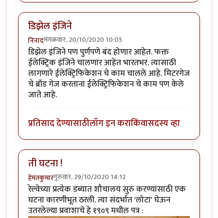
डिझेल इंजिने
मंगळवार, 20/10/2020 10:05
निनाद
डिझेल इंजिने पण पुर्णपणे बंद होणार आहेत. फक्त
ईलेक्ट्रिक इंजिने चालणार आहेत भारतभर. त्यासाठी
लागणारे ईलेक्ट्रिफिकेशन चे काम चालले आहे. मिटरगेज
चे ब्रॉड गेज करताना ईलेक्ट्रिफिकेशन चे काम पण केले
जाते आहे.
प्रतिसाद देण्यासाठी
लॉग इन करा
किंवा
सदस्य व्हा
ती घटना !
गुरुवार, 29/10/2020 14:12
हेमंतकुमार
रेल्वेच्या प्रत्येक डब्यात शौचालय सुरु करण्यासाठी एक
घटना कारणीभूत ठरली. त्या संदर्भात 'लोटा' घेऊन
उतरलेल्या प्रवाशाचे हे १९०९ मधील पत्र :