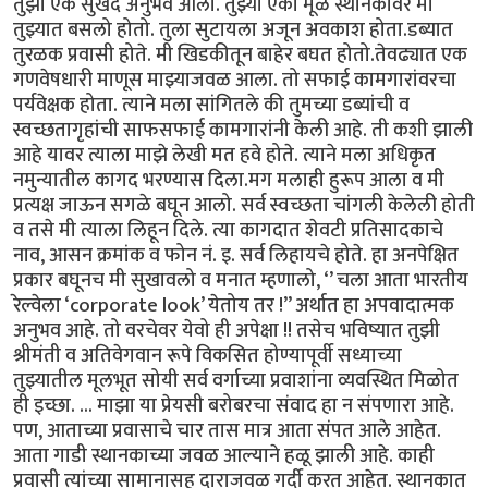
तुझा एक सुखद अनुभव आला. तुझ्या एका मूळ स्थानकावर मी
तुझ्यात बसलो होतो. तुला सुटायला अजून अवकाश होता.डब्यात
तुरळक प्रवासी होते. मी खिडकीतून बाहेर बघत होतो.तेवढ्यात एक
गणवेषधारी माणूस माझ्याजवळ आला. तो सफाई कामगारांवरचा
पर्यवेक्षक होता. त्याने मला सांगितले की तुमच्या डब्यांची व
स्वच्छतागृहांची साफसफाई कामगारांनी केली आहे. ती कशी झाली
आहे यावर त्याला माझे लेखी मत हवे होते. त्याने मला अधिकृत
नमुन्यातील कागद भरण्यास दिला.मग मलाही हुरूप आला व मी
प्रत्यक्ष जाऊन सगळे बघून आलो. सर्व स्वच्छता चांगली केलेली होती
व तसे मी त्याला लिहून दिले. त्या कागदात शेवटी प्रतिसादकाचे
नाव, आसन क्रमांक व फोन नं. इ. सर्व लिहायचे होते. हा अनपेक्षित
प्रकार बघूनच मी सुखावलो व मनात म्हणालो, ‘’ चला आता भारतीय
रेल्वेला ‘corporate look’ येतोय तर !” अर्थात हा अपवादात्मक
अनुभव आहे. तो वरचेवर येवो ही अपेक्षा !! तसेच भविष्यात तुझी
श्रीमंती व अतिवेगवान रूपे विकसित होण्यापूर्वी सध्याच्या
तुझ्यातील मूलभूत सोयी सर्व वर्गाच्या प्रवाशांना व्यवस्थित मिळोत
ही इच्छा. ... माझा या प्रेयसी बरोबरचा संवाद हा न संपणारा आहे.
पण, आताच्या प्रवासाचे चार तास मात्र आता संपत आले आहेत.
आता गाडी स्थानकाच्या जवळ आल्याने हळू झाली आहे. काही
प्रवासी त्यांच्या सामानासह दाराजवळ गर्दी करत आहेत. स्थानकात