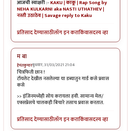
आजची स्वाक्षरी
:-
KAKU | काकू | Rap Song by
NEHA KULKARNI aka NASTI UTHATHEV |
नस्ती उठाठेव | Savage reply to Kaku
प्रतिसाद देण्यासाठी
लॉग इन करा
किंवा
सदस्य व्हा
म बा
बुधवार, 31/03/2021 21:04
हेमंतकुमार
चित्रफिती छान !
टॉयलेट देखील नसलेल्या या डब्यातुन गार्ड कसे प्रवास
कसे
>> इंजिनमध्येही सोय करायला हवी. सामान्य मेल/
एक्सप्रेसचे चालकही बिचारे तसाच प्रवास करतात.
प्रतिसाद देण्यासाठी
लॉग इन करा
किंवा
सदस्य व्हा