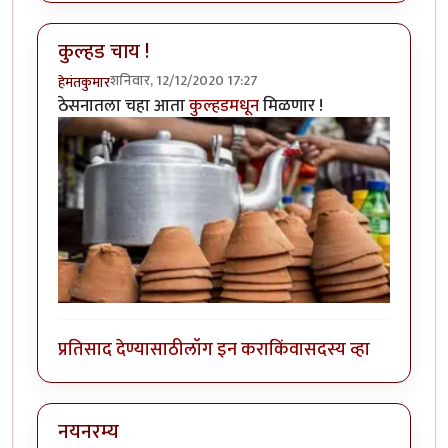
कुल्हड चाय !
शनिवार, 12/12/2020 17:27
हेमंतकुमार
ठेसनातला चहा आता
कुल्हडमधून
मिळणार !
प्रतिसाद देण्यासाठी
लॉग इन करा
किंवा
सदस्य व्हा
नयनरम्य