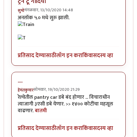
ट्रेन टू गोंदिया
मंगळवार, 13/10/2020 14:48
सुमो
अनलॉक ५.० मधे सुरु झाली.
प्रतिसाद देण्यासाठी
लॉग इन करा
किंवा
सदस्य व्हा
....
सोमवार, 19/10/2020 21:29
हेमंतकुमार
रेल्वेतील pantry car डबे बंद होणार ... विचाराधीन
त्याजागी ३एसी डबे येणार. >> १४०० कोटींचा महसूल
वाढणार.
बातमी
प्रतिसाद देण्यासाठी
लॉग इन करा
किंवा
सदस्य व्हा