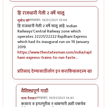
हि राजधानी गेली २ वर्षे चालू
मंगळवार, 19/01/2021 10:06
सुबोध खरे
In reply to
राजधानी...
by
हेमंतकुमार
हि राजधानी गेली २ वर्षे चालू आहे. Indian
Railways'Central Railway zone which
operates 22221/22222 Rajdhani Express
which had its inaugural run on 19 January
2019.
https://www.thestatesman.com/india/rajd
hani-express-trains-to-run-faste…
प्रतिसाद देण्यासाठी
लॉग इन करा
किंवा
सदस्य व्हा
वैशिष्ट्यपूर्ण गाडी
मंगळवार, 19/01/2021 14:43
गामा पैलवान
In reply to
हि राजधानी गेली २ वर्षे चालू
by
सुबोध खरे
कसारा व इगतपुरीस न थांबणारी अशी एकमेव