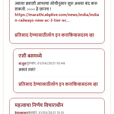
ज्याला प्रवाशी आपल्या सोयीनुसार सुरु अथवा बंद करु
शकतो. >>>> हे छानच !
https://marathi.abplive.com/news/india/india
n-railways-new-ac-3-tier-ec…
प्रतिसाद देण्यासाठी
लॉग इन करा
किंवा
सदस्य व्हा
एसी बसमध्ये
गुरुवार, 01/04/2021 10:46
कंजूस
In reply to
नवे कोच, नव्या सोयी
by
हेमंतकुमार
असतं तसं?
प्रतिसाद देण्यासाठी
लॉग इन करा
किंवा
सदस्य व्हा
महत्वाचा निर्णय विचाराधीन
बुधवार, 31/03/2021 15:13
हेमंतकुमार