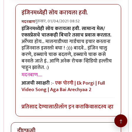
इंजिनमध्येही सोय करायला हवी.
गुरुवार, 01/04/2021 08:52
मदनबाण
In reply to
म बा
by
हेमंतकुमार
इंजिनमध्येही सोय करायला हवी. सामान्य मेल/
एक्सप्रेसचे चालकही बिचारे तसाच प्रवास करतात.
अर्रेच्या होय... मालगाडीच्या गार्डचाच इचार करताना
इजिंनवाल इसरलो बघा ! :))) बादवे... इंजिन चालु
करणे, डब्ब्याचे चाक बदलणे, डब्ब्याचे चाक कसे
बनवले जाते इं.. आणि अनेक रोचक व्हिडियो हल्लीच
पाहुन झालेत. :)
मदनबाण.....
आजची स्वाक्षरी
:-
एक पोरगी | Ek Porgi | Full
Video Song | Aga Bai Arechyaa 2
प्रतिसाद देण्यासाठी
लॉग इन करा
किंवा
सदस्य व्हा
↑
डीएफसी