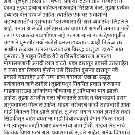
अशा मूलभूत अपेक्षा हा ‘बिचारा प्रवासी’ ठेऊन आहे. मध्यंतरी मी
एकदा तुझ्या डब्याचे बाहेरून बारकाईने निरीक्षण केले. तुझ्या प्रत्येक
डब्याला दोन दरवाजे आहेत. त्यातील एकावर ‘प्रवाशांनी
चढण्यासाठी’ व दुसऱ्यावर ‘उतरण्यासाठी’ असे व्यवस्थित लिहेलेले
आहे. मनात आले की खरोखरच जर याप्रमाणे आपली जनता वागली
तर ! पण वास्तव मात्र भीषण आहे.उतरणाऱ्याना उतरू देण्यापूर्वीच
चढणारे घुसखोर नकोनकोसे करून टाकतात. काही निर्लज्ज तर
आधीच रुळांवर उतरून फलाटाच्या विरुद्ध बाजूच्या दाराने आत
घुसतात. हे पाहून तिडीक येते व शिस्तीबाबतच्या आपल्या
मागासपणाची अगदी लाज वाटते. एका दारातून प्रवासी उतरताहेत
व जसा डबा रिकामा होतोय तसे शिस्तीत दुसऱ्या दारातून नवे
प्रवासी चढताहेत असे ‘रम्य’ दृश्य बघायला एखाद्या सम्रुद्ध
परदेशातच जावे लागेल ! तुझ्यामधून नियमित प्रवास करणाऱ्या
माझ्यासारख्या अनेकांच्या जीवनाचा तू अविभाज्य भाग झाली
आहेस. तुझ्या संगतीत मला जीवनातले आनंद व चैतन्यदायी प्रसंग
अनुभवायला मिळाले आहेत. माझ्या बरोबरचे काही सहप्रवासी आता
माझे जिवलग मित्र झाले आहेत. तू जेव्हा वेगाने धावत असतेस तेव्हा
खिडकीतून बाहेर बघताना माझे विचारचक्रही वेगाने फिरत राहते.
मग त्यातूनच काही भन्नाट कल्पनांचा जन्म होतो. माझ्या लेखनाचे
कित्येक विषय मला अशा प्रवासांमध्ये सुचले आहेत. अनेक विषयांचे