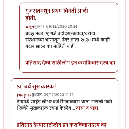
गुजरातमधून प्रथम विनंती आली
होती.
बुधवार, 09/12/2020 20:24
कंजूस
In reply to
माथेरानची आहेच.
by
कंजूस
बदलू नका. म्हणजे वडोदरा/बडोदा/बरोडा
संस्थानच्या भागातून. नंतर आता २०२० मध्ये काही
बदल झाला का माहिती नाही.
प्रतिसाद देण्यासाठी
लॉग इन करा
किंवा
सदस्य व्हा
SL बर्थ सुखकारक !
बुधवार, 09/12/2020 11:59
हेमंतकुमार
ट्रेनमध्ये साईड लोअर बर्थ मिळाल्यास आता नाराजी नको
! रेल्वेने सुखकारक रचना केलीय ...
वाचा व पाहा :
प्रतिसाद देण्यासाठी
लॉग इन करा
किंवा
सदस्य व्हा