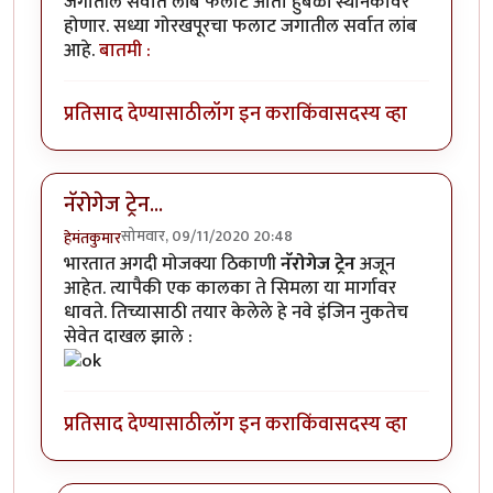
जगातील सर्वात लांब फलाट आता हुबळी स्थानकावर
होणार. सध्या गोरखपूरचा फलाट जगातील सर्वात लांब
आहे.
बातमी :
प्रतिसाद देण्यासाठी
लॉग इन करा
किंवा
सदस्य व्हा
नॅरोगेज ट्रेन...
सोमवार, 09/11/2020 20:48
हेमंतकुमार
भारतात अगदी मोजक्या ठिकाणी
नॅरोगेज ट्रेन
अजून
आहेत. त्यापैकी एक कालका ते सिमला या मार्गावर
धावते. तिच्यासाठी तयार केलेले हे नवे इंजिन नुकतेच
सेवेत दाखल झाले :
प्रतिसाद देण्यासाठी
लॉग इन करा
किंवा
सदस्य व्हा