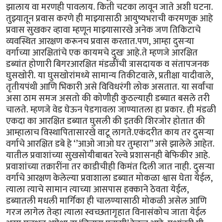
झालाय वा मरणही पावलाय. किती चटका लावून जाते अशी घटना.
तुझ्यातून प्रवास करणे ही माझ्यासाठी आयुष्यभराची करमणूक आहे
प्रवास सुखकर व्हावा म्हणून माझ्यासारखे अनेक जण तिकिटाचे
व्यवस्थित आरक्षण करूनच प्रवास करतात.पण, आम्हा दुसऱ्या
वर्गाच्या आरक्षितांचे एक कायमचे दुखः आहे.ते म्हणजे आरक्षित
डब्यांत होणारी बिगरआरक्षित मंडळींची त्रासदायक व संतापजनक
घुसखोरी. या घुसखोरांमध्ये सामान्य तिकीटवाले, प्रतीक्षा यादीवाले,
तृतीयपंथी आणि भिकारी असे विविधरंगी लोक असतात. या सर्वांचा
असा ठाम समज असतो की कोणीही कुठल्याही डब्यात बसले तरी
चालते. म्हणजे वेड घेऊन पेडगावला जाण्यातला हा प्रकार. ही मंडळी
एकदा का आरक्षित डब्यात घुसली की इतकी शिरजोर होतात की
आम्हालाच विस्थापितासारखे वाटू लागते.एकंदरीत काय तर दुसऱ्या
वर्गाचे आरक्षित डबे हे ‘’आओ जाओ घर तुम्हारा’’ असे झालेले आहेत.
यातील प्रवाशांच्या सुखसोयीबाबत रेल्वे प्रशासनही बेफिकीर आहे.
प्रवाशांच्या तक्रारींना तर काडीचीही किमंत दिली जात नाही. दुसऱ्या
वर्गाचे आरक्षण केलेल्या प्रवाशाला डब्यात मोकळा श्वास घेता येईल,
त्याला त्याचे सामान त्याच्या आसपास हक्काने ठेवता येईल,
डब्यातली मधली मार्गिका ही चालण्यासाठी मोकळी असेल आणि
गरज लागेल तेव्हा त्याला स्वच्छतागृहात विनासंकोच जाता येईल