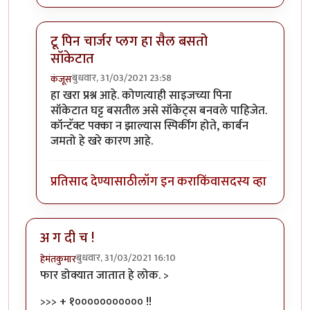
टू पिन चार्जर प्लग हा सैल बसतो
सॉकेटात
बुधवार, 31/03/2021 23:58
कंजूस
In reply to
महत्वाचा निर्णय विचाराधीन
by
हेमंतकुमार
हा खरा प्रश्न आहे. कोणत्याही साइजच्या पिना
सॉकेटात घट्ट बसतील असे सॉकेट्स बनवले पाहिजेत.
कॉन्टॅक्ट पक्का न झाल्यास स्पिर्कींग होते, कार्बन
जमतो हे खरे कारण आहे.
प्रतिसाद देण्यासाठी
लॉग इन करा
किंवा
सदस्य व्हा
अ ग दी च !
बुधवार, 31/03/2021 16:10
हेमंतकुमार
फार डोक्यात जातात हे लोक. >
>>> + १००००००००००० !!