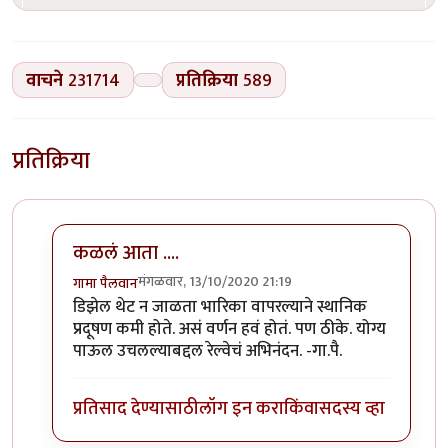
वाचने
231714
प्रतिक्रिया
589
प्रतिक्रिया
कळलं आता ....
मंगळवार, 13/10/2020 21:19
गामा पैलवान
In reply to
बातमी
by
हेमंतकुमार
डिझेल थेट न जाळता भारिका वापरल्याने स्थानिक
प्रदूषण कमी होते. असं वर्णन हवं होतं. पण ठीके. योग्य
पाऊल उचलल्याबद्दल रेल्वेचं अभिनंदन. -गा.पै.
प्रतिसाद देण्यासाठी
लॉग इन करा
किंवा
सदस्य व्हा