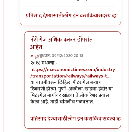
प्रतिसाद देण्यासाठी
लॉग इन करा
किंवा
सदस्य व्हा
नॅरो गेज अधिक करून डोंगरांत
आहेत.
बुधवार, 09/12/2020 20:18
कंजूस
In reply to
माथेरान ची गाडी नॅरोगेज ची
by
सुबोध खरे
२०१८ मधल्या -
https://m.economictimes.com/industry
/transportation/railways/railways-t…
या बातमीवरून लिहिलं. मीटर गेज बऱ्याच
ठिकाणी होत्या. पुर्णा -अकोला-खांडवा-इंदौर या
मिटरगेज मार्गावर खांडवा ते ओंकारेश्वर प्रवास
केला आहे. गाडी चांगलीच पळवतात.
प्रतिसाद देण्यासाठी
लॉग इन करा
किंवा
सदस्य व्हा