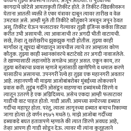
काळचे तुझ्या प्रवासाचे तिकीट अजून आठवते. ते पुठ्याच्या
कागदाचे छोटेसे आयताकृती तिकीट होते. ते तिकीट-खिडकीवरून
घेताना आतली व्यक्ती ते एका यंत्रावर दाबून त्यावर तारीख व वेळ
उमटवत असे. आम्ही मुले ती तिकीटे कौतुकाने जमवून जपून ठेवत
असू. तिकीट घेऊन फलाटावर गेल्यावर तुझी इंजिन्स कर्कश शिट्या
करीत उभी असायची. त्या आवाजाची तर अगदी भीती वाटायची.
सखे, तेव्हा तू खरोखरीच झुकझुक गाडी होतीस. तुझ्या काही
मार्गांवर तू खूपदा बोगद्यातून जायचीस त्याचे तर आम्हाला कोण
कौतुक. तुझ्या काही स्थानकांवरचे बटाटेवडे तर अगदी नावाजलेले.
ते खाण्यासाठी लहानमोठे सगळेच आतुर असत. एकून काय, तर
तुझ्या बरोबरचा प्रवास म्हणजे मुलांसाठी खाणेपिणे व धमाल करणे
यासाठीच असायचा. उपनगरी रेल्वे हा तुझा एक महानगरी अवतार
आहे. लहानपणी मी माझ्या आजोबांबरोबर मुंबईच्या लोकल्सने
प्रवास करी. तुडुंब गर्दीने ओसंडून वाहणाऱ्या डब्यांमध्ये शिरणे व
त्यातून उतरणे हे एक अग्निदिव्यच. असेच एकदा आम्ही फलाटावर
गाडीची वाट पाहत होतो. गाडी आली. आमच्या समोरच्या डब्यात
गर्दीचा महापूर होता. परंतु, त्याला लागूनच्या डब्यात बऱ्याच रिकाम्या
जागा होत्या (हे वर्णन १९७५ मधले !). माझे आजोबा गर्दीच्या
डब्याकडे बघत हताशपणे म्हणाले की त्यात शिरणे अवघड आहे,
तेव्हा आपण ही गाडी सोडून देऊ. त्यावर मी त्यांना कुतूहलाने