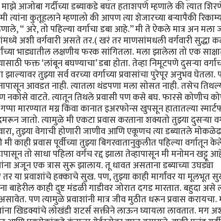
). माझे आजोबा गर्दीच्या डब्याकडे बघत हताशपणे म्हणाले की त्यात शिरण
 त्यांना कुतूहलाने म्हणालो की आपण त्या शेजारच्या बऱ्यापैकी रिकाम्
णाले, “ अरे, तो पहिल्या वर्गाचा डबा आहे.’’ मी ते ऐकले मात्र अन मला 
ंमध्ये अशी वर्गवारी असते तर.( खरं तर माणसांमधली वर्गवारी सुद्धा 
र्गांच्या भाड्यातील लक्षणीय फरक सांगितला. मला झालेला तो एक साक्ष
्यासाठी फक्त ‘लांबून बघण्याचा’ डबा होता. तेव्हा निमूटपणे दुसऱ्या वर्गाच
झाल्यावर तुझ्या सर्व वरच्या वर्गाच्या प्रवासांचा पुरेपूर अनुभव घेतला
वास मनापासून आवडत नाही. त्यातला थंडपणा मला सोसत नाही. तसेच तिथल्
ण नकोसे वाटते. त्यातून तिथले प्रवासी पण कसे बघ. फारसे कोणीच क
पा मारण्यात मग्न किंवा कानात इअरफोन्स खुपसून हातातल्या स्मार्ट
गुदमरून जातो. त्यामुळे मी एकटा प्रवास करताना शक्यतो तुझ्या दुसऱ्या वर्
वारा, तुझ्या वेगाची होणारी जाणीव आणि एकूणच त्या डब्यातले मोकळे
ाही प्रवास पूर्वीच्या तुझ्या बिगरवातानुकुलीत पहिल्या वर्गातून केले
हापासून तो साधा पहिला वर्गच रद्द झाला तेव्हापासून मी मनोमन खट्टू आह
वाशांना अजून एक त्रास सुरू झालाय. तू धावत असताना डब्याच्या उघड्या
े तर या प्रवाशांचे हक्काचे सुख. पण, तुझ्या काही मार्गांवर या मूलभूत 
ाना बाहेरील काही दुष्ट मंडळी गाडीवर जोरात दगड मारतात. बहुदा असे
 असावेत. पण त्यामुळे प्रवाशांनी मात्र जीव मुठीत धरून प्रवास करायचा.
ाशांना खिडक्यांचे लोखंडी शटर्स सक्तीने लाऊन घ्यायला लावतात. मग अ