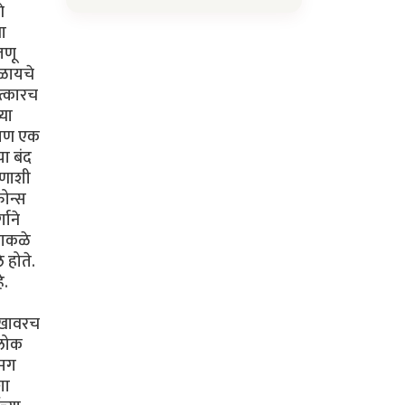
े
या
जणू
कळायचे
ात्कारच
्या
. पण एक
या बंद
ोणाशी
फोन्स
गाने
ढाकळे
 होते.
े.
सुखावरच
 लोक
 मग
शा