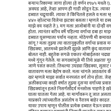
बऱ्याच रिकाम्या जागा होत्या (हे वर्णन १९७५ मधले !
अवघड आहे, तेव्हा आपण ही गाडी सोडून देऊ. त्यावर मी
डब्यात चढूयाकी. त्यावर ते किंचितसे हसले व मला म्ह
४४० व्होल्टचा विजेचा झटका बसला ! म्हणजे या डब्या
माझे वय नव्हते ते ). मग मला आजोबांनी या दोन्ही व
होता. त्यानंतर बरीच वर्षे पहिल्या वर्गाचा डबा हा माझ
डब्यात घुसण्याला पर्याय नव्हता. मोठेपणी मी कमावता 
सांगू ? मला तुझ्या त्या वातानुकुलीत वर्गाचा प्र
खिडक्या, आतमध्ये झालेली झुरळे आणि कुंद वातावर
बोलत नाही. बहुतेक सगळे एकतर मोबाईलवर चढ्या गप्
मध्ये गुंगून गेलेले. या सगळ्यांमुळे मी तिथे अक्षरशः 
जाणे पसंत करतो. तिथल्या उघड्या खिडक्या, सुसाट 
वातावरण मला बेहोष करते. मला चांगले आठवतंय की मी क
खरं म्हणजे माझा सर्वात मनपसंत वर्ग तोच होता. जेव्
अलीकडच्या काही वर्षात तुझ्या दुसऱ्या वर्गाच्या प्र
खिडक्यांतून हलते निसर्गसौंदर्य मनसोक्त पाहणे हे खर
घाला घातला गेला आहे. या मार्गांवरून तू जात असत
याप्रकारे त्यांच्यातील असंतोष व नैराश्य बाहेर काढत
यावर उपाय म्हणून पोलीस प्रत्येक डब्यात येऊन प्रव