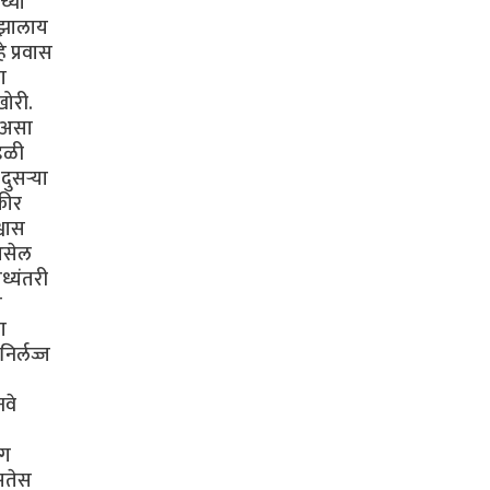
च्या
ी झालाय
 प्रवास
ा
खोरी.
ा असा
ंडळी
ुसऱ्या
कीर
्वास
 असेल
ध्यंतरी
ी
ा
िर्लज्ज
नवे
ंग
असतेस