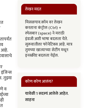
लेखन मदत
मिसळपाव.कॉम वर लेखन
ात
करताना कंट्रोल (Ctrl) +
ी
स्पेसबार (space) ने मराठी
इंग्रजी अशी भाषा बदलता येते.
तापर्यंत
सुरूवातीला फोनेटिक्स आहे. मात्र
भव
तुमच्या खात्याच्या सेटींग मधून
 आहे.
इनस्क्रीप्ट बदलता येईल.
हवासाचे
वर
इंजिन्स
 तुझ्या
कोण कोण आलंय?
णे व
यावेळी 1 सदस्यं आलेले आहेत.
ईच्या
्ही
साहना
ात