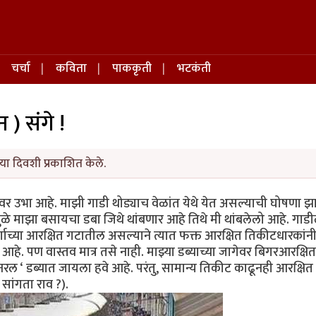
चर्चा
कविता
पाककृती
भटकंती
न ) संगे !
या दिवशी प्रकाशित केले.
ावर उभा आहे. माझी गाडी थोड्याच वेळांत येथे येत असल्याची घोषणा झ
ामुळे माझा बसायचा डबा जिथे थांबणार आहे तिथे मी थांबलेलो आहे. गाड
 वर्गाच्या आरक्षित गटातील असल्याने त्यात फक्त आरक्षित तिकीटधारकांन
हे. पण वास्तव मात्र तसे नाही. माझ्या डब्याच्या जागेवर बिगरआरक्षित
नरल ‘ डब्यात जायला हवे आहे. परंतु, सामान्य तिकीट काढूनही आरक्षित
सांगता राव ?).