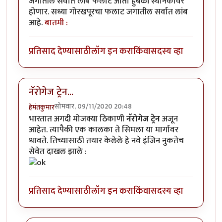
जगातील सर्वात लांब फलाट आता हुबळी स्थानकावर
होणार. सध्या गोरखपूरचा फलाट जगातील सर्वात लांब
आहे.
बातमी :
प्रतिसाद देण्यासाठी
लॉग इन करा
किंवा
सदस्य व्हा
नॅरोगेज ट्रेन...
सोमवार, 09/11/2020 20:48
हेमंतकुमार
भारतात अगदी मोजक्या ठिकाणी
नॅरोगेज ट्रेन
अजून
आहेत. त्यापैकी एक कालका ते सिमला या मार्गावर
धावते. तिच्यासाठी तयार केलेले हे नवे इंजिन नुकतेच
सेवेत दाखल झाले :
प्रतिसाद देण्यासाठी
लॉग इन करा
किंवा
सदस्य व्हा