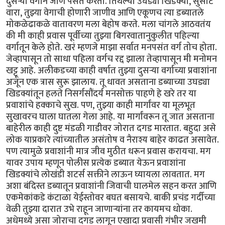
दुसऱ्या वर्गाने जाणे पसंत करतो. तिथल्या उघड्या खिडक्या, सुसाट
वारा, तुझ्या वेगाची होणारी जाणीव आणि एकूणच त्या डब्यातले
मोकळेढाकळे वातावरण मला बेहोष करते. मला चांगले आठवतंय
की मी काही प्रवास पूर्वीच्या तुझ्या बिगरवातानुकुलीत पहिल्या
वर्गातून केले होते. खरं म्हणजे माझा सर्वात मनपसंत वर्ग तोच होता.
जेव्हापासून तो साधा पहिला वर्गच रद्द झाला तेव्हापासून मी मनोमन
खट्टू आहे. अलीकडच्या काही वर्षात तुझ्या दुसऱ्या वर्गाच्या प्रवाशांना
अजून एक त्रास सुरू झालाय. तू धावत असताना डब्याच्या उघड्या
खिडक्यांतून हलते निसर्गसौंदर्य मनसोक्त पाहणे हे खरे तर या
प्रवाशांचे हक्काचे सुख. पण, तुझ्या काही मार्गांवर या मूलभूत
सुखावरच घाला घातला गेला आहे. या मार्गांवरून तू जात असताना
बाहेरील काही दुष्ट मंडळी गाडीवर जोरात दगड मारतात. बहुदा असे
लोक याप्रकारे त्यांच्यातील असंतोष व नैराश्य बाहेर काढत असावेत.
पण त्यामुळे प्रवाशांनी मात्र जीव मुठीत धरून प्रवास करायचा. मग
यावर उपाय म्हणून पोलीस प्रत्येक डब्यात येऊन प्रवाशांना
खिडक्यांचे लोखंडी शटर्स सक्तीने लाऊन घ्यायला लावतात. मग
अशा बंदिस्त डब्यातून प्रवाशांनी जिवाची घालमेल सहन करत आणि
एकमेकांकडे कंटाळा येईस्तोवर बघत बसायचे. बाकी प्रचंड गर्दीच्या
वेळी तुझ्या दारात उभे राहून जाणाऱ्यांना तर कायमच धोका.
अधेमध्ये असा जोराचा दगड लागून एखादा प्रवासी गंभीर जखमी