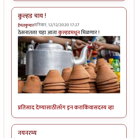
कुल्हड चाय !
शनिवार, 12/12/2020 17:27
हेमंतकुमार
ठेसनातला चहा आता
कुल्हडमधून
मिळणार !
प्रतिसाद देण्यासाठी
लॉग इन करा
किंवा
सदस्य व्हा
नयनरम्य