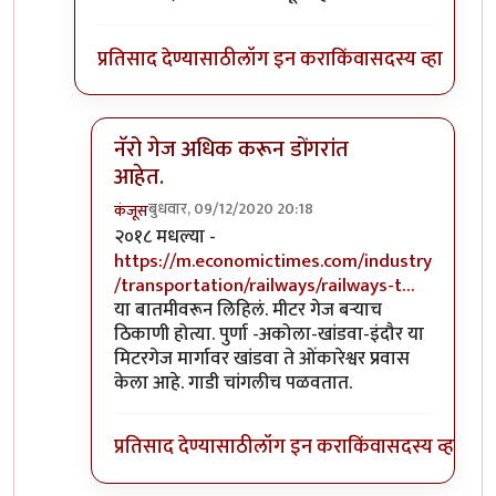
प्रतिसाद देण्यासाठी
लॉग इन करा
किंवा
सदस्य व्हा
नॅरो गेज अधिक करून डोंगरांत
आहेत.
बुधवार, 09/12/2020 20:18
कंजूस
In reply to
माथेरान ची गाडी नॅरोगेज ची
by
सुबोध खरे
२०१८ मधल्या -
https://m.economictimes.com/industry
/transportation/railways/railways-t…
या बातमीवरून लिहिलं. मीटर गेज बऱ्याच
ठिकाणी होत्या. पुर्णा -अकोला-खांडवा-इंदौर या
मिटरगेज मार्गावर खांडवा ते ओंकारेश्वर प्रवास
केला आहे. गाडी चांगलीच पळवतात.
प्रतिसाद देण्यासाठी
लॉग इन करा
किंवा
सदस्य व्हा