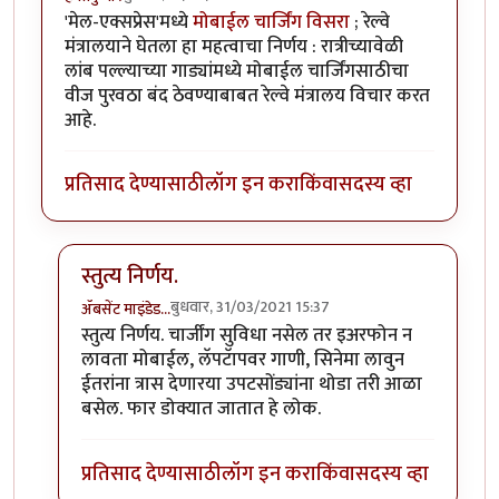
'मेल-एक्सप्रेस'मध्ये
मोबाईल चार्जिंग विसरा
; रेल्वे
मंत्रालयाने घेतला हा महत्वाचा निर्णय : रात्रीच्यावेळी
लांब पल्ल्याच्या गाड्यांमध्ये मोबाईल चार्जिंगसाठीचा
वीज पुरवठा बंद ठेवण्याबाबत रेल्वे मंत्रालय विचार करत
आहे.
प्रतिसाद देण्यासाठी
लॉग इन करा
किंवा
सदस्य व्हा
स्तुत्य निर्णय.
बुधवार, 31/03/2021 15:37
ॲबसेंट माइंडेड…
In reply to
महत्वाचा निर्णय विचाराधीन
by
हेमंतकुमार
स्तुत्य निर्णय. चार्जींग सुविधा नसेल तर इअरफोन न
लावता मोबाईल, लॅपटॅापवर गाणी, सिनेमा लावुन
ईतरांना त्रास देणारया उपटसोंड्यांना थोडा तरी आळा
बसेल. फार डोक्यात जातात हे लोक.
प्रतिसाद देण्यासाठी
लॉग इन करा
किंवा
सदस्य व्हा