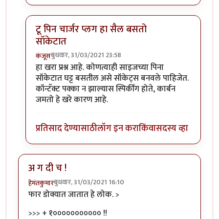
टू पिन चार्जर प्लग हा सैल बसतो
सॉकेटात
बुधवार, 31/03/2021 23:58
कंजूस
In reply to
महत्वाचा निर्णय विचाराधीन
by
हेमंतकुमार
हा खरा प्रश्न आहे. कोणत्याही साइजच्या पिना
सॉकेटात घट्ट बसतील असे सॉकेट्स बनवले पाहिजेत.
कॉन्टॅक्ट पक्का न झाल्यास स्पिर्कींग होते, कार्बन
जमतो हे खरे कारण आहे.
प्रतिसाद देण्यासाठी
लॉग इन करा
किंवा
सदस्य व्हा
अ ग दी च !
बुधवार, 31/03/2021 16:10
हेमंतकुमार
फार डोक्यात जातात हे लोक. >
>>> + १००००००००००० !!