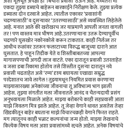
अशा मूलभूत अपेक्षा हा ‘बिचारा प्रवासी’ ठेऊन आहे. मध्यंतरी मी
एकदा तुझ्या डब्याचे बाहेरून बारकाईने निरीक्षण केले. तुझ्या प्रत्येक
डब्याला दोन दरवाजे आहेत. त्यातील एकावर ‘प्रवाशांनी
चढण्यासाठी’ व दुसऱ्यावर ‘उतरण्यासाठी’ असे व्यवस्थित लिहेलेले
आहे. मनात आले की खरोखरच जर याप्रमाणे आपली जनता वागली
तर ! पण वास्तव मात्र भीषण आहे.उतरणाऱ्याना उतरू देण्यापूर्वीच
चढणारे घुसखोर नकोनकोसे करून टाकतात. काही निर्लज्ज तर
आधीच रुळांवर उतरून फलाटाच्या विरुद्ध बाजूच्या दाराने आत
घुसतात. हे पाहून तिडीक येते व शिस्तीबाबतच्या आपल्या
मागासपणाची अगदी लाज वाटते. एका दारातून प्रवासी उतरताहेत
व जसा डबा रिकामा होतोय तसे शिस्तीत दुसऱ्या दारातून नवे
प्रवासी चढताहेत असे ‘रम्य’ दृश्य बघायला एखाद्या सम्रुद्ध
परदेशातच जावे लागेल ! तुझ्यामधून नियमित प्रवास करणाऱ्या
माझ्यासारख्या अनेकांच्या जीवनाचा तू अविभाज्य भाग झाली
आहेस. तुझ्या संगतीत मला जीवनातले आनंद व चैतन्यदायी प्रसंग
अनुभवायला मिळाले आहेत. माझ्या बरोबरचे काही सहप्रवासी आता
माझे जिवलग मित्र झाले आहेत. तू जेव्हा वेगाने धावत असतेस तेव्हा
खिडकीतून बाहेर बघताना माझे विचारचक्रही वेगाने फिरत राहते.
मग त्यातूनच काही भन्नाट कल्पनांचा जन्म होतो. माझ्या लेखनाचे
कित्येक विषय मला अशा प्रवासांमध्ये सुचले आहेत. अनेक विषयांचे