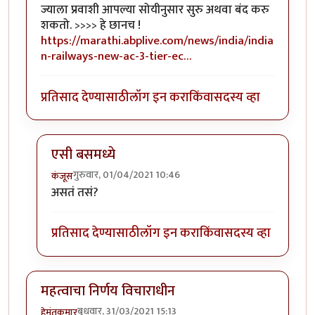
ज्याला प्रवाशी आपल्या सोयीनुसार सुरु अथवा बंद करु
शकतो. >>>> हे छानच !
https://marathi.abplive.com/news/india/india
n-railways-new-ac-3-tier-ec…
प्रतिसाद देण्यासाठी
लॉग इन करा
किंवा
सदस्य व्हा
एसी बसमध्ये
गुरुवार, 01/04/2021 10:46
कंजूस
In reply to
नवे कोच, नव्या सोयी
by
हेमंतकुमार
असतं तसं?
प्रतिसाद देण्यासाठी
लॉग इन करा
किंवा
सदस्य व्हा
महत्वाचा निर्णय विचाराधीन
बुधवार, 31/03/2021 15:13
हेमंतकुमार