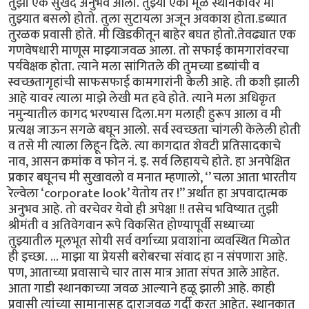
तुझा एक सुखद अनुभव आला. तुझ्या एका मूळ स्थानकावर मी
तुझ्यात बसलो होतो. तुला सुटायला अजून अवकाश होता.डब्यात
तुरळक प्रवासी होते. मी खिडकीतून बाहेर बघत होतो.तेवढ्यात एक
गणवेषधारी माणूस माझ्याजवळ आला. तो सफाई कामगारांवरचा
पर्यवेक्षक होता. त्याने मला सांगितले की तुमच्या डब्यांची व
स्वच्छतागृहांची साफसफाई कामगारांनी केली आहे. ती कशी झाली
आहे यावर त्याला माझे लेखी मत हवे होते. त्याने मला अधिकृत
नमुन्यातील कागद भरण्यास दिला.मग मलाही हुरूप आला व मी
प्रत्यक्ष जाऊन सगळे बघून आलो. सर्व स्वच्छता चांगली केलेली होती
व तसे मी त्याला लिहून दिले. त्या कागदात शेवटी प्रतिसादकाचे
नाव, आसन क्रमांक व फोन नं. इ. सर्व लिहायचे होते. हा अनपेक्षित
प्रकार बघूनच मी सुखावलो व मनात म्हणालो, ‘’ चला आता भारतीय
रेल्वेला ‘corporate look’ येतोय तर !” अर्थात हा अपवादात्मक
अनुभव आहे. तो वरचेवर येवो ही अपेक्षा !! तसेच भविष्यात तुझी
श्रीमंती व अतिवेगवान रूपे विकसित होण्यापूर्वी सध्याच्या
तुझ्यातील मूलभूत सोयी सर्व वर्गाच्या प्रवाशांना व्यवस्थित मिळोत
ही इच्छा. ... माझा या प्रेयसी बरोबरचा संवाद हा न संपणारा आहे.
पण, आताच्या प्रवासाचे चार तास मात्र आता संपत आले आहेत.
आता गाडी स्थानकाच्या जवळ आल्याने हळू झाली आहे. काही
प्रवासी त्यांच्या सामानासह दाराजवळ गर्दी करत आहेत. स्थानकात