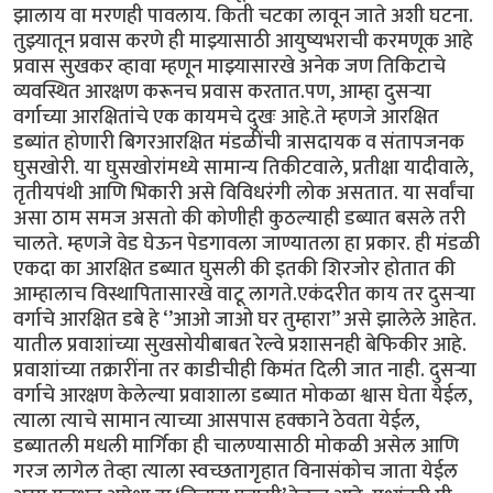
झालाय वा मरणही पावलाय. किती चटका लावून जाते अशी घटना.
तुझ्यातून प्रवास करणे ही माझ्यासाठी आयुष्यभराची करमणूक आहे
प्रवास सुखकर व्हावा म्हणून माझ्यासारखे अनेक जण तिकिटाचे
व्यवस्थित आरक्षण करूनच प्रवास करतात.पण, आम्हा दुसऱ्या
वर्गाच्या आरक्षितांचे एक कायमचे दुखः आहे.ते म्हणजे आरक्षित
डब्यांत होणारी बिगरआरक्षित मंडळींची त्रासदायक व संतापजनक
घुसखोरी. या घुसखोरांमध्ये सामान्य तिकीटवाले, प्रतीक्षा यादीवाले,
तृतीयपंथी आणि भिकारी असे विविधरंगी लोक असतात. या सर्वांचा
असा ठाम समज असतो की कोणीही कुठल्याही डब्यात बसले तरी
चालते. म्हणजे वेड घेऊन पेडगावला जाण्यातला हा प्रकार. ही मंडळी
एकदा का आरक्षित डब्यात घुसली की इतकी शिरजोर होतात की
आम्हालाच विस्थापितासारखे वाटू लागते.एकंदरीत काय तर दुसऱ्या
वर्गाचे आरक्षित डबे हे ‘’आओ जाओ घर तुम्हारा’’ असे झालेले आहेत.
यातील प्रवाशांच्या सुखसोयीबाबत रेल्वे प्रशासनही बेफिकीर आहे.
प्रवाशांच्या तक्रारींना तर काडीचीही किमंत दिली जात नाही. दुसऱ्या
वर्गाचे आरक्षण केलेल्या प्रवाशाला डब्यात मोकळा श्वास घेता येईल,
त्याला त्याचे सामान त्याच्या आसपास हक्काने ठेवता येईल,
डब्यातली मधली मार्गिका ही चालण्यासाठी मोकळी असेल आणि
गरज लागेल तेव्हा त्याला स्वच्छतागृहात विनासंकोच जाता येईल