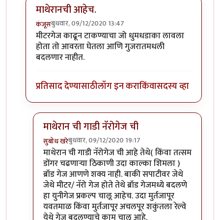
माथेरानची आहेच.
बुधवार, 09/12/2020 13:47
कंजूस
In reply to
नॅरोगेज ट्रेन...
by
हेमंतकुमार
मीटरगेज काढून टाकण्याचा जो धुमधडाका लावला
होता तो आवरता घेतला आणि गुजरातमधली
बदलणार नाहीत.
प्रतिसाद देण्यासाठी
लॉग इन करा
किंवा
सदस्य व्हा
माथेरान ची गाडी नॅरोगेज ची
बुधवार, 09/12/2020 19:17
सुबोध खरे
In reply to
माथेरानची आहेच.
by
कंजूस
माथेरान ची गाडी नॅरोगेज ची आहे तेथे( किंवा तत्सम
डोंगर चढणाऱ्या ठिकाणी उदा काल्का शिमला )
ब्रॉड गेज आणणे शक्य नाही. बाकी सपाटीवर जेथे
जेथे मीटर/ नॅरो गेज होते तेथे ब्रॉड गेजमध्ये बदलणे
हा युनीगेज प्रकल्प चालू आहेच. उदा मुर्तजापूर
यवतमाळ किंवा मुर्तजापूर अचलपूर शकुंतला रेल्वे
येथे गेज बदलण्याचे काम चालू आहे.