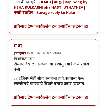
आजची स्वाक्षरी
:-
KAKU | काकू | Rap Song by
NEHA KULKARNI aka NASTI UTHATHEV |
नस्ती उठाठेव | Savage reply to Kaku
प्रतिसाद देण्यासाठी
लॉग इन करा
किंवा
सदस्य व्हा
म बा
बुधवार, 31/03/2021 21:04
हेमंतकुमार
चित्रफिती छान !
टॉयलेट देखील नसलेल्या या डब्यातुन गार्ड कसे प्रवास
कसे
>> इंजिनमध्येही सोय करायला हवी. सामान्य मेल/
एक्सप्रेसचे चालकही बिचारे तसाच प्रवास करतात.
प्रतिसाद देण्यासाठी
लॉग इन करा
किंवा
सदस्य व्हा