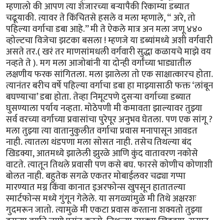
म्हणालो की आपण त्या शेजारच्या बऱ्यापैकी रिकाम्या डब्यात
चढूयाकी. त्यावर ते किंचितसे हसले व मला म्हणाले, “ अरे, तो
पहिल्या वर्गाचा डबा आहे.’’ मी ते ऐकले मात्र अन मला जणू ४४०
व्होल्टचा विजेचा झटका बसला ! म्हणजे या डब्यांमध्ये अशी वर्गवारी
असते तर.( खरं तर माणसांमधली वर्गवारी सुद्धा कळायचे माझे वय
नव्हते ते ). मग मला आजोबांनी या दोन्ही वर्गांच्या भाड्यातील
लक्षणीय फरक सांगितला. मला झालेला तो एक साक्षात्कारच होता.
त्यानंतर बरीच वर्षे पहिल्या वर्गाचा डबा हा माझ्यासाठी फक्त ‘लांबून
बघण्याचा’ डबा होता. तेव्हा निमूटपणे दुसऱ्या वर्गाच्या डब्यात
घुसण्याला पर्याय नव्हता. मोठेपणी मी कमावता झाल्यावर तुझ्या
सर्व वरच्या वर्गाच्या प्रवासांचा पुरेपूर अनुभव घेतला. पण एक सांगू ?
मला तुझ्या त्या वातानुकुलीत वर्गाचा प्रवास मनापासून आवडत
नाही. त्यातला थंडपणा मला सोसत नाही. तसेच तिथल्या बंद
खिडक्या, आतमध्ये झालेली झुरळे आणि कुंद वातावरण नकोसे
वाटते. त्यातून तिथले प्रवासी पण कसे बघ. फारसे कोणीच कोणाशी
बोलत नाही. बहुतेक सगळे एकतर मोबाईलवर चढ्या गप्पा
मारण्यात मग्न किंवा कानात इअरफोन्स खुपसून हातातल्या
स्मार्टफोन्स मध्ये गुंगून गेलेले. या सगळ्यांमुळे मी तिथे अक्षरशः
गुदमरून जातो. त्यामुळे मी एकटा प्रवास करताना शक्यतो तुझ्या