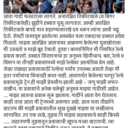
आता गाडी फलाटाला लागते. अनारक्षित तिकीटवाले (व बिगर
तिकीटवालेही) झुंडीने डब्यात घुसू लागतात. आम्ही आरक्षित
तिकीटवाले बापडे मात्र शहाण्यासारखे दम धरून त्यांना आधी चढू
देतो. शेवटी घामाघूम झालेल्या अवस्थेत मला एकदाचा डब्यात प्रवेश
मिळतो. माझ्या आरक्षित आसनावर आक्रमण केलेल्या घुसखोराला
मी उठवतो व माझे बूड टेकतो. हुश्श ! कामानिमित्त मी नियमित रेल्वे
प्रवास करतो. डब्यात शिरतानाचा हा अनुभव नेहेमीचाच. बस, रेल्वे व
विमान या तीनही प्रवासांमध्ये माझे रेल्वेवर आत्यंतिक प्रेम आहे.
जेव्हा एखाद्या प्रवासासाठी रेल्वेचा पर्याय उपलब्ध असतो तेव्हा मी
इतर पर्यायांचा विचारही करत नाही. आतापर्यंत केलेल्या भरपूर रेल्वे
प्रवासामुळे ट्रेन ही माझी प्रेयसीच झाली आहे – जणू माझी सफर-
सखीच. या प्रवासांचे अनेक भलेबुरे अनुभव माझ्या गाठीशी आहेत.
.... माझा आजचा प्रवास सुरू झालाय. गाडीने आता वेग घेतलाय.
काही तास आता मी ट्रेनमध्ये असणार आहे. आज मला तीव्रतेने
वाटतंय की माझी प्रवासातील सुख दुख्खे माझ्या या सखीलाच
सांगावित. तर एक सखे, तुझ्या नि माझ्या सहवासाचे काही किस्से
...... लहानपणी तुझ्यातून प्रवासाची खूपच मज्जा वाटायची. त्या