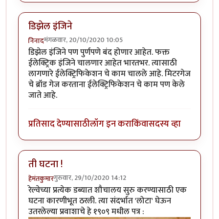
डिझेल इंजिने
मंगळवार, 20/10/2020 10:05
निनाद
डिझेल इंजिने पण पुर्णपणे बंद होणार आहेत. फक्त
ईलेक्ट्रिक इंजिने चालणार आहेत भारतभर. त्यासाठी
लागणारे ईलेक्ट्रिफिकेशन चे काम चालले आहे. मिटरगेज
चे ब्रॉड गेज करताना ईलेक्ट्रिफिकेशन चे काम पण केले
जाते आहे.
प्रतिसाद देण्यासाठी
लॉग इन करा
किंवा
सदस्य व्हा
ती घटना !
गुरुवार, 29/10/2020 14:12
हेमंतकुमार
रेल्वेच्या प्रत्येक डब्यात शौचालय सुरु करण्यासाठी एक
घटना कारणीभूत ठरली. त्या संदर्भात 'लोटा' घेऊन
उतरलेल्या प्रवाशाचे हे १९०९ मधील पत्र :