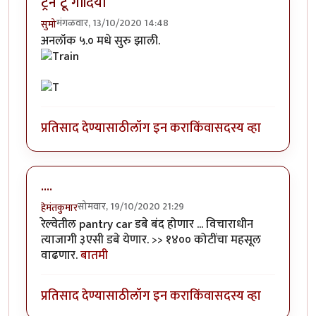
ट्रेन टू गोंदिया
मंगळवार, 13/10/2020 14:48
सुमो
अनलॉक ५.० मधे सुरु झाली.
प्रतिसाद देण्यासाठी
लॉग इन करा
किंवा
सदस्य व्हा
....
सोमवार, 19/10/2020 21:29
हेमंतकुमार
रेल्वेतील pantry car डबे बंद होणार ... विचाराधीन
त्याजागी ३एसी डबे येणार. >> १४०० कोटींचा महसूल
वाढणार.
बातमी
प्रतिसाद देण्यासाठी
लॉग इन करा
किंवा
सदस्य व्हा