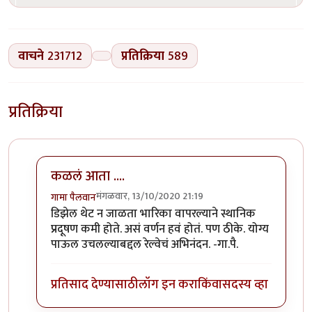
वाचने
231712
प्रतिक्रिया
589
प्रतिक्रिया
कळलं आता ....
मंगळवार, 13/10/2020 21:19
गामा पैलवान
In reply to
बातमी
by
हेमंतकुमार
डिझेल थेट न जाळता भारिका वापरल्याने स्थानिक
प्रदूषण कमी होते. असं वर्णन हवं होतं. पण ठीके. योग्य
पाऊल उचलल्याबद्दल रेल्वेचं अभिनंदन. -गा.पै.
प्रतिसाद देण्यासाठी
लॉग इन करा
किंवा
सदस्य व्हा