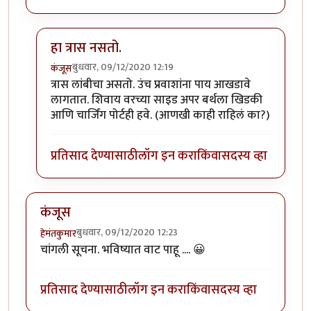
हा त्रास नसतो.
बुधवार, 09/12/2020 12:19
कंजूस
In reply to
SL बर्थ सुखकारक !
by
हेमंतकुमार
त्रास लांबीचा असतो. उंच प्रवाशांना पाय आखडावे
लागतात. शिवाय वरच्या साइड अपर बर्थला खिडकी
आणि चार्जिंग पोर्टही हवे. (आणखी काही राहिलं का?)
प्रतिसाद देण्यासाठी
लॉग इन करा
किंवा
सदस्य व्हा
कंजूस
बुधवार, 09/12/2020 12:23
हेमंतकुमार
चांगली सूचना. भविष्यात वाट पाहू .... 😀
प्रतिसाद देण्यासाठी
लॉग इन करा
किंवा
सदस्य व्हा