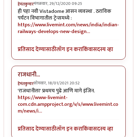
मंगळवार, 29/12/2020 09:25
हेमंतकुमार
ही पहा नवी Vistadome आसन व्यवस्था . ठराविक
पर्यटन विभागातील ट्रेन्समध्ये :
https://www.livemint.com/news/india/indian-
railways-develops-new-design…
प्रतिसाद देण्यासाठी
लॉग इन करा
किंवा
सदस्य व्हा
राजधानी...
सोमवार, 18/01/2021 20:52
हेमंतकुमार
'राजधानीला' प्रथमच पुढे आणि मागे इंजिन.
https://www-livemint-
com.cdn.ampproject.org/v/s/www.livemint.co
m/news/i…
प्रतिसाद देण्यासाठी
लॉग इन करा
किंवा
सदस्य व्हा