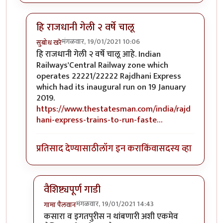
हि राजधानी गेली २ वर्षे चालू
मंगळवार, 19/01/2021 10:06
सुबोध खरे
In reply to
राजधानी...
by
हेमंतकुमार
हि राजधानी गेली २ वर्षे चालू आहे. Indian
Railways'Central Railway zone which
operates 22221/22222 Rajdhani Express
which had its inaugural run on 19 January
2019.
https://www.thestatesman.com/india/rajd
hani-express-trains-to-run-faste…
प्रतिसाद देण्यासाठी
लॉग इन करा
किंवा
सदस्य व्हा
वैशिष्ट्यपूर्ण गाडी
मंगळवार, 19/01/2021 14:43
गामा पैलवान
In reply to
हि राजधानी गेली २ वर्षे चालू
by
सुबोध खरे
कसारा व इगतपुरीस न थांबणारी अशी एकमेव