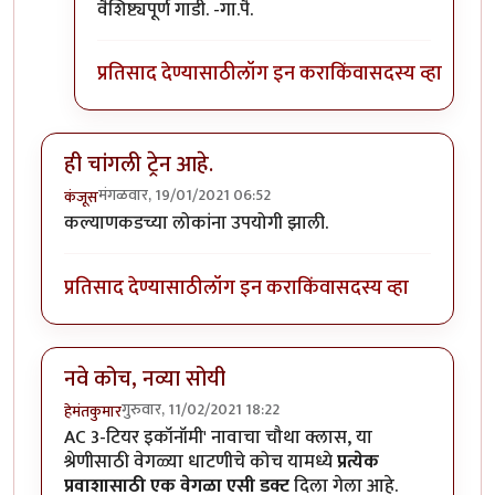
वैशिष्ट्यपूर्ण गाडी. -गा.पै.
प्रतिसाद देण्यासाठी
लॉग इन करा
किंवा
सदस्य व्हा
ही चांगली ट्रेन आहे.
मंगळवार, 19/01/2021 06:52
कंजूस
कल्याणकडच्या लोकांना उपयोगी झाली.
प्रतिसाद देण्यासाठी
लॉग इन करा
किंवा
सदस्य व्हा
नवे कोच, नव्या सोयी
गुरुवार, 11/02/2021 18:22
हेमंतकुमार
AC 3-टियर इकॉनॉमी' नावाचा चौथा क्लास, या
श्रेणीसाठी वेगळ्या धाटणीचे कोच यामध्ये
प्रत्येक
प्रवाशासाठी एक वेगळा एसी डक्ट
दिला गेला आहे.