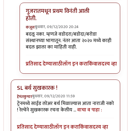
गुजरातमधून प्रथम विनंती आली
होती.
बुधवार, 09/12/2020 20:24
कंजूस
In reply to
माथेरानची आहेच.
by
कंजूस
बदलू नका. म्हणजे वडोदरा/बडोदा/बरोडा
संस्थानच्या भागातून. नंतर आता २०२० मध्ये काही
बदल झाला का माहिती नाही.
प्रतिसाद देण्यासाठी
लॉग इन करा
किंवा
सदस्य व्हा
SL बर्थ सुखकारक !
बुधवार, 09/12/2020 11:59
हेमंतकुमार
ट्रेनमध्ये साईड लोअर बर्थ मिळाल्यास आता नाराजी नको
! रेल्वेने सुखकारक रचना केलीय ...
वाचा व पाहा :
प्रतिसाद देण्यासाठी
लॉग इन करा
किंवा
सदस्य व्हा