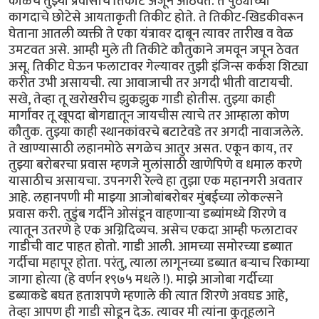
काळचे तुझ्या प्रवासाचे तिकीट अजून आठवते. ते पुठ्याच्या
कागदाचे छोटेसे आयताकृती तिकीट होते. ते तिकीट-खिडकीवरून
घेताना आतली व्यक्ती ते एका यंत्रावर दाबून त्यावर तारीख व वेळ
उमटवत असे. आम्ही मुले ती तिकीटे कौतुकाने जमवून जपून ठेवत
असू. तिकीट घेऊन फलाटावर गेल्यावर तुझी इंजिन्स कर्कश शिट्या
करीत उभी असायची. त्या आवाजाची तर अगदी भीती वाटायची.
सखे, तेव्हा तू खरोखरीच झुकझुक गाडी होतीस. तुझ्या काही
मार्गांवर तू खूपदा बोगद्यातून जायचीस त्याचे तर आम्हाला कोण
कौतुक. तुझ्या काही स्थानकांवरचे बटाटेवडे तर अगदी नावाजलेले.
ते खाण्यासाठी लहानमोठे सगळेच आतुर असत. एकून काय, तर
तुझ्या बरोबरचा प्रवास म्हणजे मुलांसाठी खाणेपिणे व धमाल करणे
यासाठीच असायचा. उपनगरी रेल्वे हा तुझा एक महानगरी अवतार
आहे. लहानपणी मी माझ्या आजोबांबरोबर मुंबईच्या लोकल्सने
प्रवास करी. तुडुंब गर्दीने ओसंडून वाहणाऱ्या डब्यांमध्ये शिरणे व
त्यातून उतरणे हे एक अग्निदिव्यच. असेच एकदा आम्ही फलाटावर
गाडीची वाट पाहत होतो. गाडी आली. आमच्या समोरच्या डब्यात
गर्दीचा महापूर होता. परंतु, त्याला लागूनच्या डब्यात बऱ्याच रिकाम्या
जागा होत्या (हे वर्णन १९७५ मधले !). माझे आजोबा गर्दीच्या
डब्याकडे बघत हताशपणे म्हणाले की त्यात शिरणे अवघड आहे,
तेव्हा आपण ही गाडी सोडून देऊ. त्यावर मी त्यांना कुतूहलाने