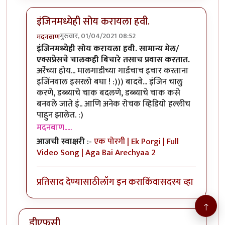
इंजिनमध्येही सोय करायला हवी.
गुरुवार, 01/04/2021 08:52
मदनबाण
In reply to
म बा
by
हेमंतकुमार
इंजिनमध्येही सोय करायला हवी. सामान्य मेल/
एक्सप्रेसचे चालकही बिचारे तसाच प्रवास करतात.
अर्रेच्या होय... मालगाडीच्या गार्डचाच इचार करताना
इजिंनवाल इसरलो बघा ! :))) बादवे... इंजिन चालु
करणे, डब्ब्याचे चाक बदलणे, डब्ब्याचे चाक कसे
बनवले जाते इं.. आणि अनेक रोचक व्हिडियो हल्लीच
पाहुन झालेत. :)
मदनबाण.....
आजची स्वाक्षरी
:-
एक पोरगी | Ek Porgi | Full
Video Song | Aga Bai Arechyaa 2
प्रतिसाद देण्यासाठी
लॉग इन करा
किंवा
सदस्य व्हा
↑
डीएफसी