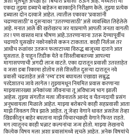
अशा मूलभूत अपेक्षा हा ‘बिचारा प्रवासी’ ठेऊन आहे. मध्यंतरी मी
एकदा तुझ्या डब्याचे बाहेरून बारकाईने निरीक्षण केले. तुझ्या प्रत्येक
डब्याला दोन दरवाजे आहेत. त्यातील एकावर ‘प्रवाशांनी
चढण्यासाठी’ व दुसऱ्यावर ‘उतरण्यासाठी’ असे व्यवस्थित लिहेलेले
आहे. मनात आले की खरोखरच जर याप्रमाणे आपली जनता वागली
तर ! पण वास्तव मात्र भीषण आहे.उतरणाऱ्याना उतरू देण्यापूर्वीच
चढणारे घुसखोर नकोनकोसे करून टाकतात. काही निर्लज्ज तर
आधीच रुळांवर उतरून फलाटाच्या विरुद्ध बाजूच्या दाराने आत
घुसतात. हे पाहून तिडीक येते व शिस्तीबाबतच्या आपल्या
मागासपणाची अगदी लाज वाटते. एका दारातून प्रवासी उतरताहेत
व जसा डबा रिकामा होतोय तसे शिस्तीत दुसऱ्या दारातून नवे
प्रवासी चढताहेत असे ‘रम्य’ दृश्य बघायला एखाद्या सम्रुद्ध
परदेशातच जावे लागेल ! तुझ्यामधून नियमित प्रवास करणाऱ्या
माझ्यासारख्या अनेकांच्या जीवनाचा तू अविभाज्य भाग झाली
आहेस. तुझ्या संगतीत मला जीवनातले आनंद व चैतन्यदायी प्रसंग
अनुभवायला मिळाले आहेत. माझ्या बरोबरचे काही सहप्रवासी आता
माझे जिवलग मित्र झाले आहेत. तू जेव्हा वेगाने धावत असतेस तेव्हा
खिडकीतून बाहेर बघताना माझे विचारचक्रही वेगाने फिरत राहते.
मग त्यातूनच काही भन्नाट कल्पनांचा जन्म होतो. माझ्या लेखनाचे
कित्येक विषय मला अशा प्रवासांमध्ये सुचले आहेत. अनेक विषयांचे