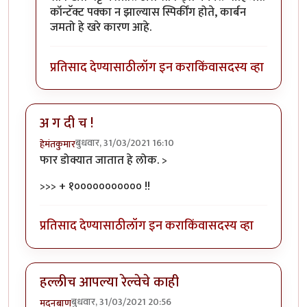
कॉन्टॅक्ट पक्का न झाल्यास स्पिर्कींग होते, कार्बन
जमतो हे खरे कारण आहे.
प्रतिसाद देण्यासाठी
लॉग इन करा
किंवा
सदस्य व्हा
अ ग दी च !
बुधवार, 31/03/2021 16:10
हेमंतकुमार
फार डोक्यात जातात हे लोक. >
>>> + १००००००००००० !!
प्रतिसाद देण्यासाठी
लॉग इन करा
किंवा
सदस्य व्हा
हल्लीच आपल्या रेल्वेचे काही
बुधवार, 31/03/2021 20:56
मदनबाण