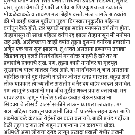
दुसऱ्या वर्गाने जाणे पसंत करतो. तिथल्या उघड्या खिडक्या, सुसाट
वारा, तुझ्या वेगाची होणारी जाणीव आणि एकूणच त्या डब्यातले
मोकळेढाकळे वातावरण मला बेहोष करते. मला चांगले आठवतंय
की मी काही प्रवास पूर्वीच्या तुझ्या बिगरवातानुकुलीत पहिल्या
वर्गातून केले होते. खरं म्हणजे माझा सर्वात मनपसंत वर्ग तोच होता.
जेव्हापासून तो साधा पहिला वर्गच रद्द झाला तेव्हापासून मी मनोमन
खट्टू आहे. अलीकडच्या काही वर्षात तुझ्या दुसऱ्या वर्गाच्या प्रवाशांना
अजून एक त्रास सुरू झालाय. तू धावत असताना डब्याच्या उघड्या
खिडक्यांतून हलते निसर्गसौंदर्य मनसोक्त पाहणे हे खरे तर या
प्रवाशांचे हक्काचे सुख. पण, तुझ्या काही मार्गांवर या मूलभूत
सुखावरच घाला घातला गेला आहे. या मार्गांवरून तू जात असताना
बाहेरील काही दुष्ट मंडळी गाडीवर जोरात दगड मारतात. बहुदा असे
लोक याप्रकारे त्यांच्यातील असंतोष व नैराश्य बाहेर काढत असावेत.
पण त्यामुळे प्रवाशांनी मात्र जीव मुठीत धरून प्रवास करायचा. मग
यावर उपाय म्हणून पोलीस प्रत्येक डब्यात येऊन प्रवाशांना
खिडक्यांचे लोखंडी शटर्स सक्तीने लाऊन घ्यायला लावतात. मग
अशा बंदिस्त डब्यातून प्रवाशांनी जिवाची घालमेल सहन करत आणि
एकमेकांकडे कंटाळा येईस्तोवर बघत बसायचे. बाकी प्रचंड गर्दीच्या
वेळी तुझ्या दारात उभे राहून जाणाऱ्यांना तर कायमच धोका.
अधेमध्ये असा जोराचा दगड लागून एखादा प्रवासी गंभीर जखमी