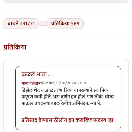
वाचने
231771
प्रतिक्रिया
589
प्रतिक्रिया
कळलं आता ....
मंगळवार, 13/10/2020 21:19
गामा पैलवान
In reply to
बातमी
by
हेमंतकुमार
डिझेल थेट न जाळता भारिका वापरल्याने स्थानिक
प्रदूषण कमी होते. असं वर्णन हवं होतं. पण ठीके. योग्य
पाऊल उचलल्याबद्दल रेल्वेचं अभिनंदन. -गा.पै.
प्रतिसाद देण्यासाठी
लॉग इन करा
किंवा
सदस्य व्हा