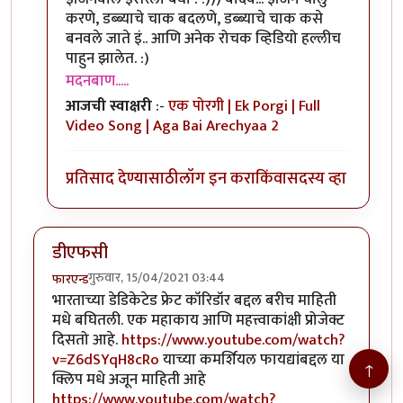
करणे, डब्ब्याचे चाक बदलणे, डब्ब्याचे चाक कसे
बनवले जाते इं.. आणि अनेक रोचक व्हिडियो हल्लीच
पाहुन झालेत. :)
मदनबाण.....
आजची स्वाक्षरी
:-
एक पोरगी | Ek Porgi | Full
Video Song | Aga Bai Arechyaa 2
प्रतिसाद देण्यासाठी
लॉग इन करा
किंवा
सदस्य व्हा
डीएफसी
गुरुवार, 15/04/2021 03:44
फारएन्ड
भारताच्या डेडिकेटेड फ्रेट कॉरिडॉर बद्दल बरीच माहिती
मधे बघितली. एक महाकाय आणि महत्त्वाकांक्षी प्रोजेक्ट
दिसतो आहे.
https://www.youtube.com/watch?
v=Z6dSYqH8cRo
याच्या कमर्शियल फायद्यांबद्दल या
↑
क्लिप मधे अजून माहिती आहे
https://www.youtube.com/watch?