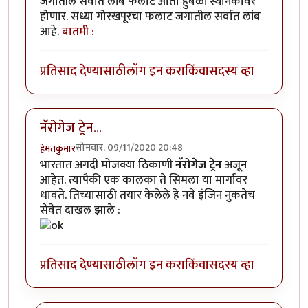
जगातील सर्वात लांब फलाट आता हुबळी स्थानकावर
होणार. सध्या गोरखपूरचा फलाट जगातील सर्वात लांब
आहे.
बातमी :
प्रतिसाद देण्यासाठी
लॉग इन करा
किंवा
सदस्य व्हा
नॅरोगेज ट्रेन...
सोमवार, 09/11/2020 20:48
हेमंतकुमार
भारतात अगदी मोजक्या ठिकाणी
नॅरोगेज ट्रेन
अजून
आहेत. त्यापैकी एक कालका ते सिमला या मार्गावर
धावते. तिच्यासाठी तयार केलेले हे नवे इंजिन नुकतेच
सेवेत दाखल झाले :
प्रतिसाद देण्यासाठी
लॉग इन करा
किंवा
सदस्य व्हा