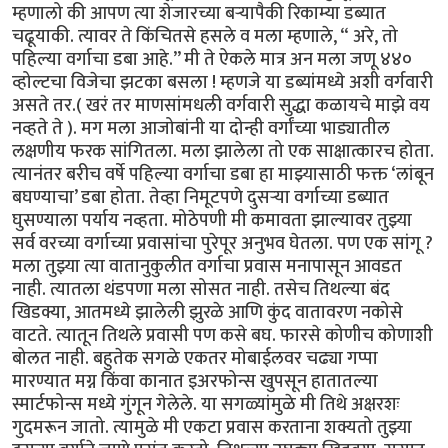
म्हणालो की आपण त्या शेजारच्या बऱ्यापैकी रिकाम्या डब्यात
चढूयाकी. त्यावर ते किंचितसे हसले व मला म्हणाले, “ अरे, तो
पहिल्या वर्गाचा डबा आहे.’’ मी ते ऐकले मात्र अन मला जणू ४४०
व्होल्टचा विजेचा झटका बसला ! म्हणजे या डब्यांमध्ये अशी वर्गवारी
असते तर.( खरं तर माणसांमधली वर्गवारी सुद्धा कळायचे माझे वय
नव्हते ते ). मग मला आजोबांनी या दोन्ही वर्गांच्या भाड्यातील
लक्षणीय फरक सांगितला. मला झालेला तो एक साक्षात्कारच होता.
त्यानंतर बरीच वर्षे पहिल्या वर्गाचा डबा हा माझ्यासाठी फक्त ‘लांबून
बघण्याचा’ डबा होता. तेव्हा निमूटपणे दुसऱ्या वर्गाच्या डब्यात
घुसण्याला पर्याय नव्हता. मोठेपणी मी कमावता झाल्यावर तुझ्या
सर्व वरच्या वर्गाच्या प्रवासांचा पुरेपूर अनुभव घेतला. पण एक सांगू ?
मला तुझ्या त्या वातानुकुलीत वर्गाचा प्रवास मनापासून आवडत
नाही. त्यातला थंडपणा मला सोसत नाही. तसेच तिथल्या बंद
खिडक्या, आतमध्ये झालेली झुरळे आणि कुंद वातावरण नकोसे
वाटते. त्यातून तिथले प्रवासी पण कसे बघ. फारसे कोणीच कोणाशी
बोलत नाही. बहुतेक सगळे एकतर मोबाईलवर चढ्या गप्पा
मारण्यात मग्न किंवा कानात इअरफोन्स खुपसून हातातल्या
स्मार्टफोन्स मध्ये गुंगून गेलेले. या सगळ्यांमुळे मी तिथे अक्षरशः
गुदमरून जातो. त्यामुळे मी एकटा प्रवास करताना शक्यतो तुझ्या