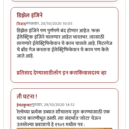
डिझेल इंजिने
मंगळवार, 20/10/2020 10:05
निनाद
डिझेल इंजिने पण पुर्णपणे बंद होणार आहेत. फक्त
ईलेक्ट्रिक इंजिने चालणार आहेत भारतभर. त्यासाठी
लागणारे ईलेक्ट्रिफिकेशन चे काम चालले आहे. मिटरगेज
चे ब्रॉड गेज करताना ईलेक्ट्रिफिकेशन चे काम पण केले
जाते आहे.
प्रतिसाद देण्यासाठी
लॉग इन करा
किंवा
सदस्य व्हा
ती घटना !
गुरुवार, 29/10/2020 14:12
हेमंतकुमार
रेल्वेच्या प्रत्येक डब्यात शौचालय सुरु करण्यासाठी एक
घटना कारणीभूत ठरली. त्या संदर्भात 'लोटा' घेऊन
उतरलेल्या प्रवाशाचे हे १९०९ मधील पत्र :