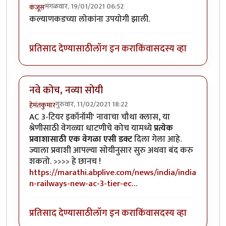
मंगळवार, 19/01/2021 06:52
कंजूस
कल्याणकडच्या लोकांना उपयोगी झाली.
प्रतिसाद देण्यासाठी
लॉग इन करा
किंवा
सदस्य व्हा
नवे कोच, नव्या सोयी
गुरुवार, 11/02/2021 18:22
हेमंतकुमार
AC 3-टियर इकॉनॉमी' नावाचा चौथा क्लास, या
श्रेणीसाठी वेगळ्या धाटणीचे कोच यामध्ये
प्रत्येक
प्रवाशासाठी एक वेगळा एसी डक्ट
दिला गेला आहे.
ज्याला प्रवाशी आपल्या सोयीनुसार सुरु अथवा बंद करु
शकतो. >>>> हे छानच !
https://marathi.abplive.com/news/india/india
n-railways-new-ac-3-tier-ec…
प्रतिसाद देण्यासाठी
लॉग इन करा
किंवा
सदस्य व्हा