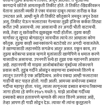
काळचे तुझ्या प्रवासाचे तिकीट अजून आठवते. ते पुठ्याच्या
कागदाचे छोटेसे आयताकृती तिकीट होते. ते तिकीट-खिडकीवरून
घेताना आतली व्यक्ती ते एका यंत्रावर दाबून त्यावर तारीख व वेळ
उमटवत असे. आम्ही मुले ती तिकीटे कौतुकाने जमवून जपून ठेवत
असू. तिकीट घेऊन फलाटावर गेल्यावर तुझी इंजिन्स कर्कश शिट्या
करीत उभी असायची. त्या आवाजाची तर अगदी भीती वाटायची.
सखे, तेव्हा तू खरोखरीच झुकझुक गाडी होतीस. तुझ्या काही
मार्गांवर तू खूपदा बोगद्यातून जायचीस त्याचे तर आम्हाला कोण
कौतुक. तुझ्या काही स्थानकांवरचे बटाटेवडे तर अगदी नावाजलेले.
ते खाण्यासाठी लहानमोठे सगळेच आतुर असत. एकून काय, तर
तुझ्या बरोबरचा प्रवास म्हणजे मुलांसाठी खाणेपिणे व धमाल करणे
यासाठीच असायचा. उपनगरी रेल्वे हा तुझा एक महानगरी अवतार
आहे. लहानपणी मी माझ्या आजोबांबरोबर मुंबईच्या लोकल्सने
प्रवास करी. तुडुंब गर्दीने ओसंडून वाहणाऱ्या डब्यांमध्ये शिरणे व
त्यातून उतरणे हे एक अग्निदिव्यच. असेच एकदा आम्ही फलाटावर
गाडीची वाट पाहत होतो. गाडी आली. आमच्या समोरच्या डब्यात
गर्दीचा महापूर होता. परंतु, त्याला लागूनच्या डब्यात बऱ्याच रिकाम्या
जागा होत्या (हे वर्णन १९७५ मधले !). माझे आजोबा गर्दीच्या
डब्याकडे बघत हताशपणे म्हणाले की त्यात शिरणे अवघड आहे,
तेव्हा आपण ही गाडी सोडून देऊ. त्यावर मी त्यांना कुतूहलाने