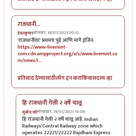
राजधानी...
सोमवार, 18/01/2021 20:52
हेमंतकुमार
'राजधानीला' प्रथमच पुढे आणि मागे इंजिन.
https://www-livemint-
com.cdn.ampproject.org/v/s/www.livemint.co
m/news/i…
प्रतिसाद देण्यासाठी
लॉग इन करा
किंवा
सदस्य व्हा
हि राजधानी गेली २ वर्षे चालू
मंगळवार, 19/01/2021 10:06
सुबोध खरे
In reply to
राजधानी...
by
हेमंतकुमार
हि राजधानी गेली २ वर्षे चालू आहे. Indian
Railways'Central Railway zone which
operates 22221/22222 Rajdhani Express