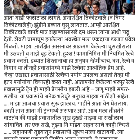
आता गाडी फलाटाला लागते. अनारक्षित तिकीटवाले (व बिगर
तिकीटवालेही) झुंडीने डब्यात घुसू लागतात. आम्ही आरक्षित
तिकीटवाले बापडे मात्र शहाण्यासारखे दम धरून त्यांना आधी चढू
देतो. शेवटी घामाघूम झालेल्या अवस्थेत मला एकदाचा डब्यात प्रवेश
मिळतो. माझ्या आरक्षित आसनावर आक्रमण केलेल्या घुसखोराला
मी उठवतो व माझे बूड टेकतो. हुश्श ! कामानिमित्त मी नियमित रेल्वे
प्रवास करतो. डब्यात शिरतानाचा हा अनुभव नेहेमीचाच. बस, रेल्वे व
विमान या तीनही प्रवासांमध्ये माझे रेल्वेवर आत्यंतिक प्रेम आहे.
जेव्हा एखाद्या प्रवासासाठी रेल्वेचा पर्याय उपलब्ध असतो तेव्हा मी
इतर पर्यायांचा विचारही करत नाही. आतापर्यंत केलेल्या भरपूर रेल्वे
प्रवासामुळे ट्रेन ही माझी प्रेयसीच झाली आहे – जणू माझी सफर-
सखीच. या प्रवासांचे अनेक भलेबुरे अनुभव माझ्या गाठीशी आहेत.
.... माझा आजचा प्रवास सुरू झालाय. गाडीने आता वेग घेतलाय.
काही तास आता मी ट्रेनमध्ये असणार आहे. आज मला तीव्रतेने
वाटतंय की माझी प्रवासातील सुख दुख्खे माझ्या या सखीलाच
सांगावित. तर एक सखे, तुझ्या नि माझ्या सहवासाचे काही किस्से
...... लहानपणी तुझ्यातून प्रवासाची खूपच मज्जा वाटायची. त्या