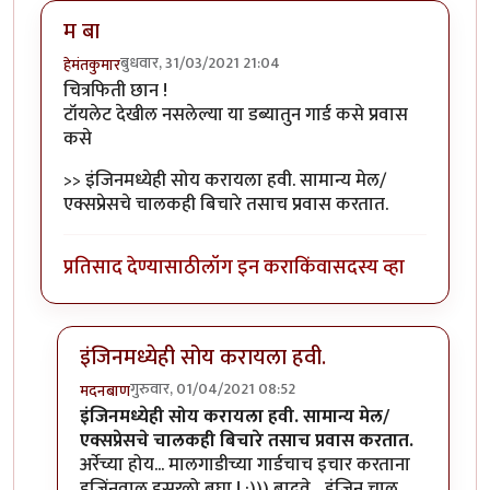
म बा
बुधवार, 31/03/2021 21:04
हेमंतकुमार
चित्रफिती छान !
टॉयलेट देखील नसलेल्या या डब्यातुन गार्ड कसे प्रवास
कसे
>> इंजिनमध्येही सोय करायला हवी. सामान्य मेल/
एक्सप्रेसचे चालकही बिचारे तसाच प्रवास करतात.
प्रतिसाद देण्यासाठी
लॉग इन करा
किंवा
सदस्य व्हा
इंजिनमध्येही सोय करायला हवी.
गुरुवार, 01/04/2021 08:52
मदनबाण
In reply to
म बा
by
हेमंतकुमार
इंजिनमध्येही सोय करायला हवी. सामान्य मेल/
एक्सप्रेसचे चालकही बिचारे तसाच प्रवास करतात.
अर्रेच्या होय... मालगाडीच्या गार्डचाच इचार करताना
इजिंनवाल इसरलो बघा ! :))) बादवे... इंजिन चालु