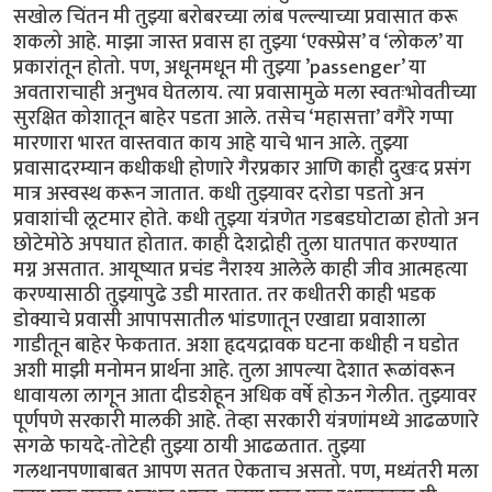
सखोल चिंतन मी तुझ्या बरोबरच्या लांब पल्ल्याच्या प्रवासात करू
शकलो आहे. माझा जास्त प्रवास हा तुझ्या ‘एक्स्प्रेस’ व ‘लोकल’ या
प्रकारांतून होतो. पण, अधूनमधून मी तुझ्या ’passenger’ या
अवताराचाही अनुभव घेतलाय. त्या प्रवासामुळे मला स्वतःभोवतीच्या
सुरक्षित कोशातून बाहेर पडता आले. तसेच ‘महासत्ता’ वगैरे गप्पा
मारणारा भारत वास्तवात काय आहे याचे भान आले. तुझ्या
प्रवासादरम्यान कधीकधी होणारे गैरप्रकार आणि काही दुखःद प्रसंग
मात्र अस्वस्थ करून जातात. कधी तुझ्यावर दरोडा पडतो अन
प्रवाशांची लूटमार होते. कधी तुझ्या यंत्रणेत गडबडघोटाळा होतो अन
छोटेमोठे अपघात होतात. काही देशद्रोही तुला घातपात करण्यात
मग्न असतात. आयूष्यात प्रचंड नैराश्य आलेले काही जीव आत्महत्या
करण्यासाठी तुझ्यापुढे उडी मारतात. तर कधीतरी काही भडक
डोक्याचे प्रवासी आपापसातील भांडणातून एखाद्या प्रवाशाला
गाडीतून बाहेर फेकतात. अशा हृदयद्रावक घटना कधीही न घडोत
अशी माझी मनोमन प्रार्थना आहे. तुला आपल्या देशात रूळांवरून
धावायला लागून आता दीडशेहून अधिक वर्षे होऊन गेलीत. तुझ्यावर
पूर्णपणे सरकारी मालकी आहे. तेव्हा सरकारी यंत्रणांमध्ये आढळणारे
सगळे फायदे-तोटेही तुझ्या ठायी आढळतात. तुझ्या
गलथानपणाबाबत आपण सतत ऐकताच असतो. पण, मध्यंतरी मला