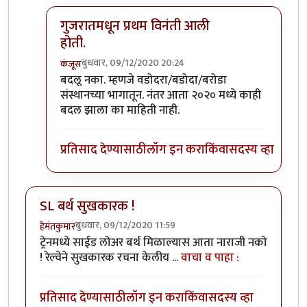
गुजरातमधून प्रथम विनंती आली
होती.
बुधवार, 09/12/2020 20:24
कंजूस
In reply to
माथेरानची आहेच.
by
कंजूस
बदलू नका. म्हणजे वडोदरा/बडोदा/बरोडा
संस्थानच्या भागातून. नंतर आता २०२० मध्ये काही
बदल झाला का माहिती नाही.
प्रतिसाद देण्यासाठी
लॉग इन करा
किंवा
सदस्य व्हा
SL बर्थ सुखकारक !
बुधवार, 09/12/2020 11:59
हेमंतकुमार
ट्रेनमध्ये साईड लोअर बर्थ मिळाल्यास आता नाराजी नको
! रेल्वेने सुखकारक रचना केलीय ...
वाचा व पाहा :
प्रतिसाद देण्यासाठी
लॉग इन करा
किंवा
सदस्य व्हा