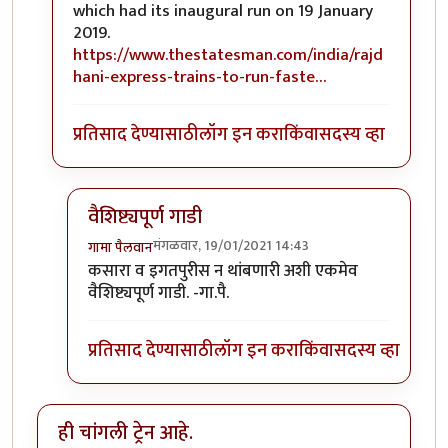
which had its inaugural run on 19 January
2019.
https://www.thestatesman.com/india/rajd
hani-express-trains-to-run-faste…
प्रतिसाद देण्यासाठी
लॉग इन करा
किंवा
सदस्य व्हा
वैशिष्ट्यपूर्ण गाडी
मंगळवार, 19/01/2021 14:43
गामा पैलवान
In reply to
हि राजधानी गेली २ वर्षे चालू
by
सुबोध खरे
कसारा व इगतपुरीस न थांबणारी अशी एकमेव
वैशिष्ट्यपूर्ण गाडी. -गा.पै.
प्रतिसाद देण्यासाठी
लॉग इन करा
किंवा
सदस्य व्हा
ही चांगली ट्रेन आहे.