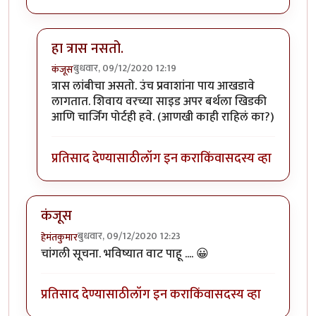
हा त्रास नसतो.
बुधवार, 09/12/2020 12:19
कंजूस
In reply to
SL बर्थ सुखकारक !
by
हेमंतकुमार
त्रास लांबीचा असतो. उंच प्रवाशांना पाय आखडावे
लागतात. शिवाय वरच्या साइड अपर बर्थला खिडकी
आणि चार्जिंग पोर्टही हवे. (आणखी काही राहिलं का?)
प्रतिसाद देण्यासाठी
लॉग इन करा
किंवा
सदस्य व्हा
कंजूस
बुधवार, 09/12/2020 12:23
हेमंतकुमार
चांगली सूचना. भविष्यात वाट पाहू .... 😀
प्रतिसाद देण्यासाठी
लॉग इन करा
किंवा
सदस्य व्हा