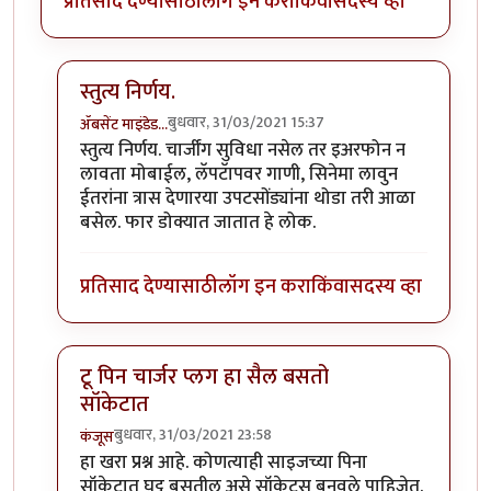
प्रतिसाद देण्यासाठी
लॉग इन करा
किंवा
सदस्य व्हा
स्तुत्य निर्णय.
बुधवार, 31/03/2021 15:37
ॲबसेंट माइंडेड…
In reply to
महत्वाचा निर्णय विचाराधीन
by
हेमंतकुमार
स्तुत्य निर्णय. चार्जींग सुविधा नसेल तर इअरफोन न
लावता मोबाईल, लॅपटॅापवर गाणी, सिनेमा लावुन
ईतरांना त्रास देणारया उपटसोंड्यांना थोडा तरी आळा
बसेल. फार डोक्यात जातात हे लोक.
प्रतिसाद देण्यासाठी
लॉग इन करा
किंवा
सदस्य व्हा
टू पिन चार्जर प्लग हा सैल बसतो
सॉकेटात
बुधवार, 31/03/2021 23:58
कंजूस
In reply to
महत्वाचा निर्णय विचाराधीन
by
हेमंतकुमार
हा खरा प्रश्न आहे. कोणत्याही साइजच्या पिना
सॉकेटात घट्ट बसतील असे सॉकेट्स बनवले पाहिजेत.