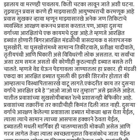
झालाय वा मरणही पावलाय. किती चटका लावून जाते अशी घटना.
तुझ्यातून प्रवास करणे ही माझ्यासाठी आयुष्यभराची करमणूक आहे
प्रवास सुखकर व्हावा म्हणून माझ्यासारखे अनेक जण तिकिटाचे
व्यवस्थित आरक्षण करूनच प्रवास करतात.पण, आम्हा दुसऱ्या
वर्गाच्या आरक्षितांचे एक कायमचे दुखः आहे.ते म्हणजे आरक्षित
डब्यांत होणारी बिगरआरक्षित मंडळींची त्रासदायक व संतापजनक
घुसखोरी. या घुसखोरांमध्ये सामान्य तिकीटवाले, प्रतीक्षा यादीवाले,
तृतीयपंथी आणि भिकारी असे विविधरंगी लोक असतात. या सर्वांचा
असा ठाम समज असतो की कोणीही कुठल्याही डब्यात बसले तरी
चालते. म्हणजे वेड घेऊन पेडगावला जाण्यातला हा प्रकार. ही मंडळी
एकदा का आरक्षित डब्यात घुसली की इतकी शिरजोर होतात की
आम्हालाच विस्थापितासारखे वाटू लागते.एकंदरीत काय तर दुसऱ्या
वर्गाचे आरक्षित डबे हे ‘’आओ जाओ घर तुम्हारा’’ असे झालेले आहेत.
यातील प्रवाशांच्या सुखसोयीबाबत रेल्वे प्रशासनही बेफिकीर आहे.
प्रवाशांच्या तक्रारींना तर काडीचीही किमंत दिली जात नाही. दुसऱ्या
वर्गाचे आरक्षण केलेल्या प्रवाशाला डब्यात मोकळा श्वास घेता येईल,
त्याला त्याचे सामान त्याच्या आसपास हक्काने ठेवता येईल,
डब्यातली मधली मार्गिका ही चालण्यासाठी मोकळी असेल आणि
गरज लागेल तेव्हा त्याला स्वच्छतागृहात विनासंकोच जाता येईल