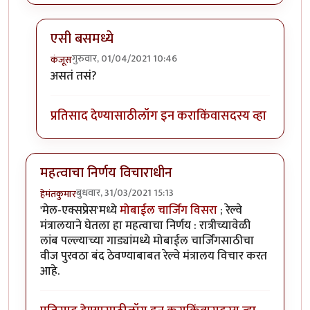
एसी बसमध्ये
गुरुवार, 01/04/2021 10:46
कंजूस
In reply to
नवे कोच, नव्या सोयी
by
हेमंतकुमार
असतं तसं?
प्रतिसाद देण्यासाठी
लॉग इन करा
किंवा
सदस्य व्हा
महत्वाचा निर्णय विचाराधीन
बुधवार, 31/03/2021 15:13
हेमंतकुमार
'मेल-एक्सप्रेस'मध्ये
मोबाईल चार्जिंग विसरा
; रेल्वे
मंत्रालयाने घेतला हा महत्वाचा निर्णय : रात्रीच्यावेळी
लांब पल्ल्याच्या गाड्यांमध्ये मोबाईल चार्जिंगसाठीचा
वीज पुरवठा बंद ठेवण्याबाबत रेल्वे मंत्रालय विचार करत
आहे.