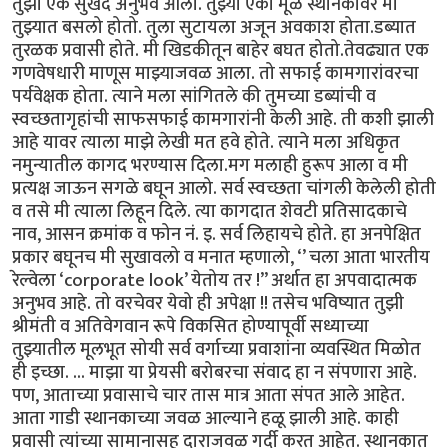
तुझा एक सुखद अनुभव आला. तुझ्या एका मूळ स्थानकावर मी
तुझ्यात बसलो होतो. तुला सुटायला अजून अवकाश होता.डब्यात
तुरळक प्रवासी होते. मी खिडकीतून बाहेर बघत होतो.तेवढ्यात एक
गणवेषधारी माणूस माझ्याजवळ आला. तो सफाई कामगारांवरचा
पर्यवेक्षक होता. त्याने मला सांगितले की तुमच्या डब्यांची व
स्वच्छतागृहांची साफसफाई कामगारांनी केली आहे. ती कशी झाली
आहे यावर त्याला माझे लेखी मत हवे होते. त्याने मला अधिकृत
नमुन्यातील कागद भरण्यास दिला.मग मलाही हुरूप आला व मी
प्रत्यक्ष जाऊन सगळे बघून आलो. सर्व स्वच्छता चांगली केलेली होती
व तसे मी त्याला लिहून दिले. त्या कागदात शेवटी प्रतिसादकाचे
नाव, आसन क्रमांक व फोन नं. इ. सर्व लिहायचे होते. हा अनपेक्षित
प्रकार बघूनच मी सुखावलो व मनात म्हणालो, ‘’ चला आता भारतीय
रेल्वेला ‘corporate look’ येतोय तर !” अर्थात हा अपवादात्मक
अनुभव आहे. तो वरचेवर येवो ही अपेक्षा !! तसेच भविष्यात तुझी
श्रीमंती व अतिवेगवान रूपे विकसित होण्यापूर्वी सध्याच्या
तुझ्यातील मूलभूत सोयी सर्व वर्गाच्या प्रवाशांना व्यवस्थित मिळोत
ही इच्छा. ... माझा या प्रेयसी बरोबरचा संवाद हा न संपणारा आहे.
पण, आताच्या प्रवासाचे चार तास मात्र आता संपत आले आहेत.
आता गाडी स्थानकाच्या जवळ आल्याने हळू झाली आहे. काही
प्रवासी त्यांच्या सामानासह दाराजवळ गर्दी करत आहेत. स्थानकात