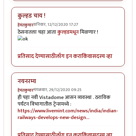
कुल्हड चाय !
शनिवार, 12/12/2020 17:27
हेमंतकुमार
ठेसनातला चहा आता
कुल्हडमधून
मिळणार !
प्रतिसाद देण्यासाठी
लॉग इन करा
किंवा
सदस्य व्हा
नयनरम्य
मंगळवार, 29/12/2020 09:25
हेमंतकुमार
ही पहा नवी Vistadome आसन व्यवस्था . ठराविक
पर्यटन विभागातील ट्रेन्समध्ये :
https://www.livemint.com/news/india/indian-
railways-develops-new-design…
प्रतिसाद देण्यासाठी
लॉग इन करा
किंवा
सदस्य व्हा