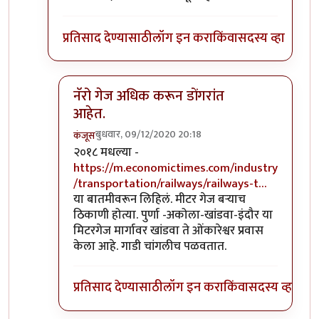
प्रतिसाद देण्यासाठी
लॉग इन करा
किंवा
सदस्य व्हा
नॅरो गेज अधिक करून डोंगरांत
आहेत.
बुधवार, 09/12/2020 20:18
कंजूस
In reply to
माथेरान ची गाडी नॅरोगेज ची
by
सुबोध खरे
२०१८ मधल्या -
https://m.economictimes.com/industry
/transportation/railways/railways-t…
या बातमीवरून लिहिलं. मीटर गेज बऱ्याच
ठिकाणी होत्या. पुर्णा -अकोला-खांडवा-इंदौर या
मिटरगेज मार्गावर खांडवा ते ओंकारेश्वर प्रवास
केला आहे. गाडी चांगलीच पळवतात.
प्रतिसाद देण्यासाठी
लॉग इन करा
किंवा
सदस्य व्हा