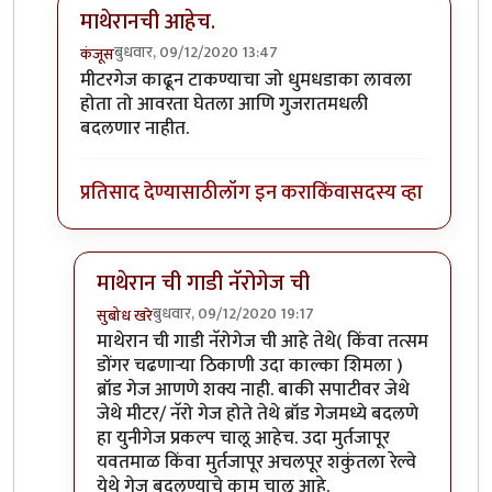
माथेरानची आहेच.
बुधवार, 09/12/2020 13:47
कंजूस
In reply to
नॅरोगेज ट्रेन...
by
हेमंतकुमार
मीटरगेज काढून टाकण्याचा जो धुमधडाका लावला
होता तो आवरता घेतला आणि गुजरातमधली
बदलणार नाहीत.
प्रतिसाद देण्यासाठी
लॉग इन करा
किंवा
सदस्य व्हा
माथेरान ची गाडी नॅरोगेज ची
बुधवार, 09/12/2020 19:17
सुबोध खरे
In reply to
माथेरानची आहेच.
by
कंजूस
माथेरान ची गाडी नॅरोगेज ची आहे तेथे( किंवा तत्सम
डोंगर चढणाऱ्या ठिकाणी उदा काल्का शिमला )
ब्रॉड गेज आणणे शक्य नाही. बाकी सपाटीवर जेथे
जेथे मीटर/ नॅरो गेज होते तेथे ब्रॉड गेजमध्ये बदलणे
हा युनीगेज प्रकल्प चालू आहेच. उदा मुर्तजापूर
यवतमाळ किंवा मुर्तजापूर अचलपूर शकुंतला रेल्वे
येथे गेज बदलण्याचे काम चालू आहे.