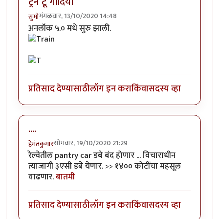
ट्रेन टू गोंदिया
मंगळवार, 13/10/2020 14:48
सुमो
अनलॉक ५.० मधे सुरु झाली.
प्रतिसाद देण्यासाठी
लॉग इन करा
किंवा
सदस्य व्हा
....
सोमवार, 19/10/2020 21:29
हेमंतकुमार
रेल्वेतील pantry car डबे बंद होणार ... विचाराधीन
त्याजागी ३एसी डबे येणार. >> १४०० कोटींचा महसूल
वाढणार.
बातमी
प्रतिसाद देण्यासाठी
लॉग इन करा
किंवा
सदस्य व्हा