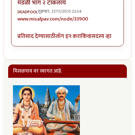
मंडळी भाग २ टाकलाय
शुक्रवार, 27/11/2015 22:34
DEADPOOL
www.misalpav.com/node/33900
प्रतिसाद देण्यासाठी
लॉग इन करा
किंवा
सदस्य व्हा
मिसळपाव वर स्वागत आहे.