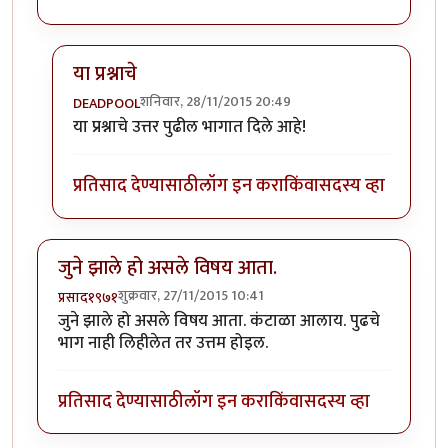
या प्रश्नाचे
शनिवार, 28/11/2015 20:49
DEADPOOL
In reply to
क्लीन बोल्ड !!
by
नीलमोहर
या प्रश्नाचे उत्तर पुढील भागात दिले आहे!
प्रतिसाद देण्यासाठी
लॉग इन करा
किंवा
सदस्य व्हा
जुने झाले हो असले विषय आता.
शुक्रवार, 27/11/2015 10:41
प्रसाद१९७१
जुने झाले हो असले विषय आता. कंटाळा आलाय. पुढचे
भाग नाही लिहीलेत तर उत्तम होइल.
प्रतिसाद देण्यासाठी
लॉग इन करा
किंवा
सदस्य व्हा