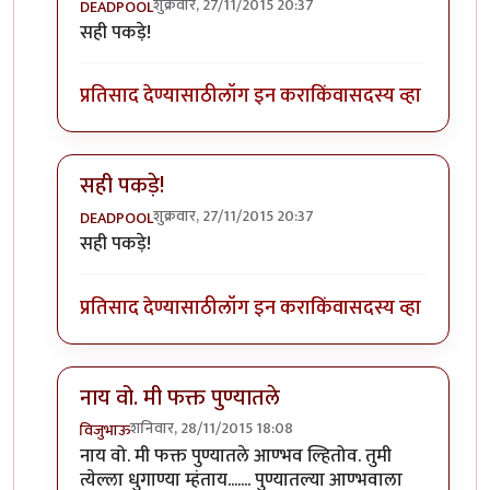
शुक्रवार, 27/11/2015 20:37
DEADPOOL
In reply to
च्छ्या
by
नाखु
सही पकड़े!
प्रतिसाद देण्यासाठी
लॉग इन करा
किंवा
सदस्य व्हा
सही पकड़े!
शुक्रवार, 27/11/2015 20:37
DEADPOOL
In reply to
च्छ्या
by
नाखु
सही पकड़े!
प्रतिसाद देण्यासाठी
लॉग इन करा
किंवा
सदस्य व्हा
नाय वो. मी फक्त पुण्यातले
शनिवार, 28/11/2015 18:08
विजुभाऊ
In reply to
च्छ्या
by
नाखु
नाय वो. मी फक्त पुण्यातले आण्भव ल्हितोव. तुमी
त्येल्ला धुगाण्या म्हंताय....... पुण्यातल्या आण्भवाला