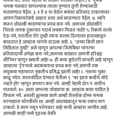
नामक वाट कशी पहावी या शाळेत पाठवले जाईल.) २. 'पुभाप्र'
नामक पळवाट वापरल्यास त्याला पुण्यात लुंगी घेण्यासाठी
पाठवण्यात येईल. ३. १ ते ४ या वेळेत कथेवर प्रतिसाद टाकल्यावर
आपण रिकामटेकडे आहात असा अर्थ काढण्यात येईल. ४. व्यनि
करून ओळखी काढण्याचा प्रयत्न करु नये. आमच्या ओळखीने
चितळे नामक दुकानात पदार्थ लवकर मिळत नाही! ५. रिकामे सल्ले
देऊ नये, घरातील पोरं तुम्ही त्यांना सल्ला दिल्यावर हाताखालून
काढतात हे आम्हास चांगले ठाऊक आहे. ६. "अय्या किती छान
लिहितात तुम्ही" असे म्हणून आपल्या जिलेबिंवर चांगल्या
प्रतिसादाची अपेक्षा करु नये,आमच्या वाड्यात आमची हरिश्चंद्र
सीनियर म्हणून ख्याती आहे! ७. ही कथा कुठेतरी वाचली आहे म्हणून
आम्हाला 'ट्रॅप'मध्ये अडकवायचा प्रयत्न करु नये.आमची एक
लघुकथा महाभारत नुकतीच प्रसिद्ध झाली आहे! ८. नसत्या चुका
काढू नयेत. शालजोडित देण्यात येतील! ९. "बर झालं कधीचे जोडे
नव्हते हो!" म्हणून अपमान करु नये. आम्ही नेहमी दोन नं. कमीच
पाठवतो. १०. आता आपल्या जोड्याचा क्र. आम्हांस कसा माहित हे
विचारू नये. असली क्षुल्लक कामे आम्ही शेरलॉक होम्स नामक
घरगड्यास सोपवीतो! ११. आम्ही आठवड्यातून फक्त एकच भाग
टाकतो. हे काम नसून परोपकार आहे याची आम्हांस जाणीव आहे.
आणखी काही पथ्ये पुढच्या वेळी!