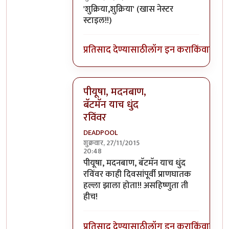
In reply to
वा तुमच्यामुळे मी इतका विनोदी
b
'शुक्रिया,शुक्रिया' (खास नेस्टर
स्टाइल!!)
प्रतिसाद देण्यासाठी
लॉग इन करा
किंवा
सदस्य
पीयूषा, मदनबाण,
बॅटमॅन याच धुंद
रविंवर
DEADPOOL
शुक्रवार, 27/11/2015
20:48
In reply to
वा तुमच्यामुळे मी इतका विनोदी
b
पीयूषा, मदनबाण, बॅटमॅन याच धुंद
रविंवर काही दिवसांपूर्वी प्राणघातक
हल्ला झाला होता!! असहिष्णुता ती
हीच!
प्रतिसाद देण्यासाठी
लॉग इन करा
किंवा
सदस्य