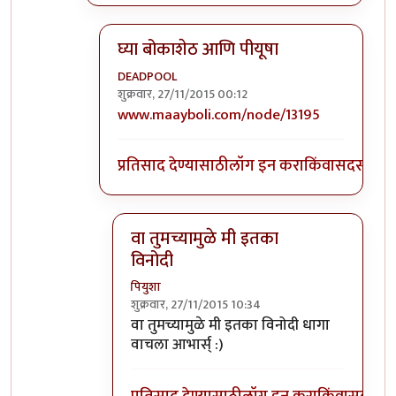
घ्या बोकाशेठ आणि पीयूषा
DEADPOOL
शुक्रवार, 27/11/2015 00:12
In reply to
आयला तो भयानक लेख आहे!
by
बोक
www.maayboli.com/node/13195
प्रतिसाद देण्यासाठी
लॉग इन करा
किंवा
सदस्य व्हा
वा तुमच्यामुळे मी इतका
विनोदी
पियुशा
शुक्रवार, 27/11/2015 10:34
In reply to
घ्या बोकाशेठ आणि पीयूषा
by
DEA
वा तुमच्यामुळे मी इतका विनोदी धागा
वाचला आभार्स् :)