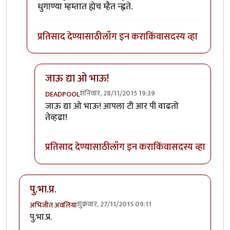
धुगाण्या म्हम्तात ह्येच म्हैत न्ह्वते.
प्रतिसाद देण्यासाठी
लॉग इन करा
किंवा
सदस्य व्हा
जाऊ द्या ओ भाऊ!
शनिवार, 28/11/2015 19:39
DEADPOOL
In reply to
नाय वो. मी फक्त पुण्यातले
by
विजुभाऊ
जाऊ द्या ओ भाऊ! आपला टी आर पी वाढतो
तेव्हढा!
प्रतिसाद देण्यासाठी
लॉग इन करा
किंवा
सदस्य व्हा
पु.भा.प्र.
शुक्रवार, 27/11/2015 09:11
अभिजीत अवलिया
पु.भा.प्र.