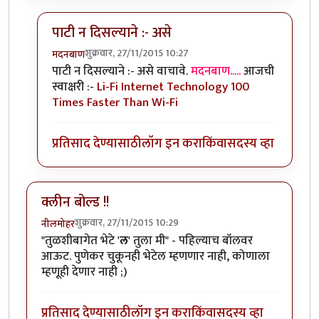
पाटी न दिसल्याने :- असे
शुक्रवार, 27/11/2015 10:27
मदनबाण
In reply to
नियमांची लिखीत पाटी दिसल्याने
by
मदनबाण
पाटी न दिसल्याने :- असे वाचावे.
मदनबाण.....
आजची
स्वाक्षरी :-
Li-Fi Internet Technology 100
Times Faster Than Wi-Fi
प्रतिसाद देण्यासाठी
लॉग इन करा
किंवा
सदस्य व्हा
क्लीन बोल्ड !!
शुक्रवार, 27/11/2015 10:29
नीलमोहर
"तुळशीबागेत भेटे '
ल
' तुला मी" - पहिल्याच बॉलवर
आऊट. पुणेकर चुकूनही भेटेल म्हणणार नाही, कोणाला
म्हणूही देणार नाही ;)
प्रतिसाद देण्यासाठी
लॉग इन करा
किंवा
सदस्य व्हा