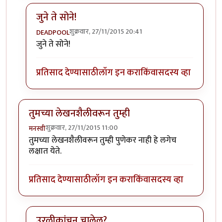
जुने ते सोने!
शुक्रवार, 27/11/2015 20:41
DEADPOOL
In reply to
जुने झाले हो असले विषय आता.
by
प्रसाद१९७१
जुने ते सोने!
प्रतिसाद देण्यासाठी
लॉग इन करा
किंवा
सदस्य व्हा
तुमच्या लेखनशैलीवरून तुम्ही
शुक्रवार, 27/11/2015 11:00
मनस्वी
तुमच्या लेखनशैलीवरून तुम्ही पुणेकर नाही हे लगेच
लक्षात येते.
प्रतिसाद देण्यासाठी
लॉग इन करा
किंवा
सदस्य व्हा
उरळीकांचन चालेल?