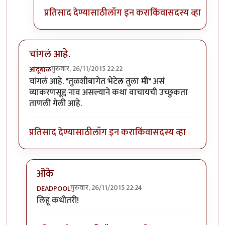
प्रतिसाद देण्यासाठी
लॉग इन करा
किंवा
सदस्य व्हा
चांगलं आहे.
गुरुवार, 26/11/2015 22:22
आदूबाळ
चांगलं आहे. "तुळशीबागेत भेटे
ल
तुला
मी
" असं
व्याकरणसूद्द नाव असल्याने कथा वाचायची उच्छुकता
ताणली गेली आहे.
प्रतिसाद देण्यासाठी
लॉग इन करा
किंवा
सदस्य व्हा
ओके
गुरुवार, 26/11/2015 22:24
DEADPOOL
In reply to
चांगलं आहे.
by
आदूबाळ
लिहू कधीतरी!