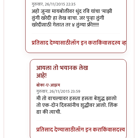
गुरुवार, 26/11/2015 22:35
In reply to
पुणे काय ऑस्ट्रेलिया आहे का
by
पियुशा
अहो जुन्या मायबोलीवर धुंद रवि यांचा 'माझी
लुंगी खरेदी' हा लेख वाचा. जर पुन्हा लुंगी
खरेदीसाठी गेलात तर ४ लुंग्या फ्री!!!!!
प्रतिसाद देण्यासाठी
लॉग इन करा
किंवा
सदस्य व्हा
आयला तो भयानक लेख
आहे!
बोका-ए-आझम
गुरुवार, 26/11/2015 23:59
In reply to
अहो जुन्या मायबोलीवर
by
DEADPOOL
मी तो वाचल्यावर हसता हसता बेशुद्ध झालो
तो एक-दोन दिवसांनीच शुद्धीवर आलो. लिंक
द्या की त्याची.
प्रतिसाद देण्यासाठी
लॉग इन करा
किंवा
सदस्य व्हा