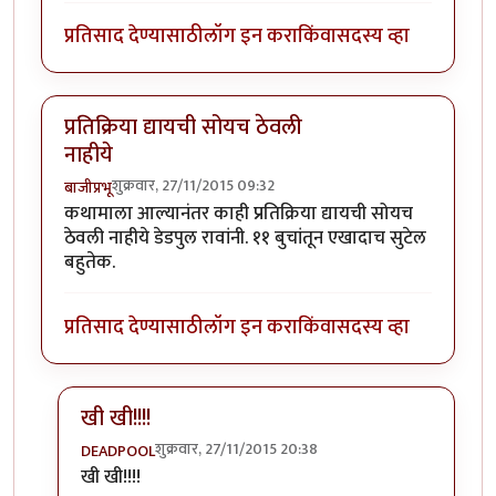
प्रतिसाद देण्यासाठी
लॉग इन करा
किंवा
सदस्य व्हा
प्रतिक्रिया द्यायची सोयच ठेवली
नाहीये
शुक्रवार, 27/11/2015 09:32
बाजीप्रभू
कथामाला आल्यानंतर काही प्रतिक्रिया द्यायची सोयच
ठेवली नाहीये डेडपुल रावांनी. ११ बुचांतून एखादाच सुटेल
बहुतेक.
प्रतिसाद देण्यासाठी
लॉग इन करा
किंवा
सदस्य व्हा
खी खी!!!!
शुक्रवार, 27/11/2015 20:38
DEADPOOL
In reply to
प्रतिक्रिया द्यायची सोयच ठेवली नाहीये
by
बाजीप्रभ
खी खी!!!!