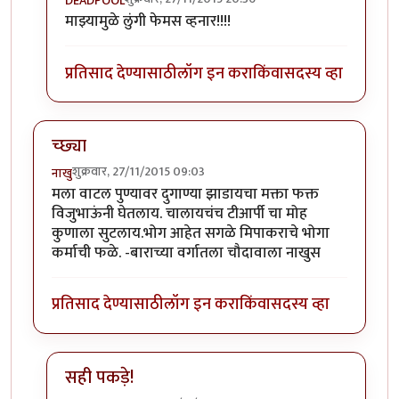
DEADPOOL
In reply to
पुभाप्र विदाउट लुंगी!!
by
अजया
माझ्यामुळे लुंगी फेमस व्हनार!!!!
प्रतिसाद देण्यासाठी
लॉग इन करा
किंवा
सदस्य व्हा
च्छ्या
शुक्रवार, 27/11/2015 09:03
नाखु
मला वाटल पुण्यावर दुगाण्या झाडायचा मक्ता फक्त
विजुभाऊंनी घेतलाय. चालायचंच टीआर्पी चा मोह
कुणाला सुटलाय.भोग आहेत सगळे मिपाकराचे भोगा
कर्माची फळे. -बाराच्या वर्गातला चौदावाला नाखुस
प्रतिसाद देण्यासाठी
लॉग इन करा
किंवा
सदस्य व्हा
सही पकड़े!