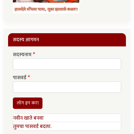
सदस्य आगमन
सदस्यनाम
पासवर्ड
लॉग इन करा
नवीन खाते बनवा
तुमचा पासवर्ड बदला.