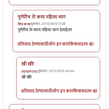
पुणेरीच ते! काय पहिला भाग
शुक्रवार, 27/11/2015 17:28
शिव कन्या
In reply to
पहिला भाग येऊ दे मग बघू.
by
जातवेद
पुणेरीच ते! काय पहिला भाग देताहेत!!
प्रतिसाद देण्यासाठी
लॉग इन करा
किंवा
सदस्य व्हा
खी खी!
शुक्रवार, 27/11/2015 20:44
DEADPOOL
In reply to
पुणेरीच ते! काय पहिला भाग
by
शिव कन्या
खी खी!
प्रतिसाद देण्यासाठी
लॉग इन करा
किंवा
सदस्य व्हा