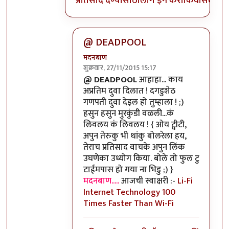
प्रतिसाद देण्यासाठी
लॉग इन करा
किंवा
सदस्य व्
@ DEADPOOL
मदनबाण
शुक्रवार, 27/11/2015 15:17
In reply to
वा तुमच्यामुळे मी इतका विनोदी
b
@ DEADPOOL
आहाहा... काय
अप्रतिम दुवा दिलात ! दगडुशेठ
गणपती दुवा देइल हो तुम्हाला ! ;)
हसुन हसुन मुरकुंडी वळली...कं
लिवलय कं लिवलय ! { ओय ट्वीटी,
अपुन तेरुकु भी थांकु बोलरेला हय,
तेराच प्रतिसाद वाचके अपुन लिंक
उघणेका उध्योग किया. बोले तो फुल टु
टाईमपास हो गया ना भिडु ;) }
मदनबाण.....
आजची स्वाक्षरी :-
Li-Fi
Internet Technology 100
Times Faster Than Wi-Fi