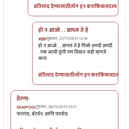
प्रतिसाद देण्यासाठी
लॉग इन करा
किंवा
सदस्य व्हा
हो न आज्जे . . आपलं ते हे
शुक्रवार, 27/11/2015 12:16
अद्द्या
In reply to
अण्णा हे आपल् अद्द्या मेरेकु
by
पियुशा
हो न आज्जे . . आपलं ते हे पिव्शे अगदी अगदी
. एक साधी लुंगी पण मिळत नाही म्हणजे
काय
प्रतिसाद देण्यासाठी
लॉग इन करा
किंवा
सदस्य व्हा
प्रेरणा-
गुरुवार, 26/11/2015 22:21
DEADPOOL
फारएंड, बॅटमॅन. आणि पराशेठ