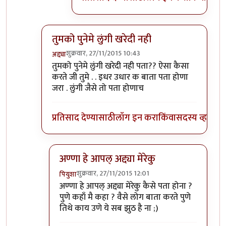
तुमको पुनेमे लुंगी खरेदी नही
शुक्रवार, 27/11/2015 10:43
अद्द्या
In reply to
पुणे काय ऑस्ट्रेलिया आहे का
by
पियुशा
तुमको पुनेमे लुंगी खरेदी नही पता?? ऐसा कैसा
करते जी तुमे . . इधर उधार क बाता पता होणा
जरा . लुंगी जैसे तो पता होणाच
प्रतिसाद देण्यासाठी
लॉग इन करा
किंवा
सदस्य व्हा
अण्णा हे आपल् अद्द्या मेरेकु
शुक्रवार, 27/11/2015 12:01
पियुशा
In reply to
तुमको पुनेमे लुंगी खरेदी नही
by
अद्द्या
अण्णा हे आपल् अद्द्या मेरेकु कैसे पता होना ?
पुणे कहाँ मै कहा ? वैसे लोग बाता करते पुणे
तिथे काय उणे ये सब झुठ है ना ;)