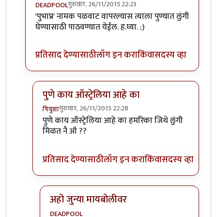
गुरुवार, 26/11/2015 22:23
DEADPOOL
In reply to
नमनालच घडाभर तेल झाल की वो !
by
पियुशा
'पुभाप्र' नामक पळवाट वापरल्यास त्याला पुण्यात लुंगी
घेण्यासाठी पाठवण्यात येईल. ह.घ्या. ;)
प्रतिसाद देण्यासाठी
लॉग इन करा
किंवा
सदस्य व्हा
पुणे काय ऑस्ट्रेलिया आहे का
गुरुवार, 26/11/2015 22:28
पियुशा
In reply to
'पुभाप्र' नामक पळवाट वापरल्यास
by
DEADP
पुणे काय ऑस्ट्रेलिया आहे का हमरिका जिथे लुंगी
मिळत नै ऑ ??
प्रतिसाद देण्यासाठी
लॉग इन करा
किंवा
सदस्य व्हा
अहो जुन्या मायबोलीवर
DEADPOOL