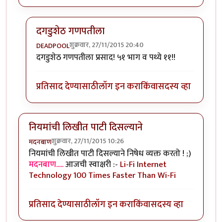
दगडुशेठ गणपतीला
शुक्रवार, 27/11/2015 20:40
DEADPOOL
In reply to
पण पाळावयाची पथ्ये ११ च का?
by
बबन ताम्बे
दगडुशेठ गणपतीला प्रसाद! ५१ भाग व पथ्ये ११!!
प्रतिसाद देण्यासाठी
लॉग इन करा
किंवा
सदस्य व्हा
नियमांची लिखीत पाटी दिसल्याने
शुक्रवार, 27/11/2015 10:26
मदनबाण
नियमांची लिखीत पाटी दिसल्याने निषेध व्यक्त करतो ! ;)
मदनबाण.....
आजची स्वाक्षरी :-
Li-Fi Internet
Technology 100 Times Faster Than Wi-Fi
प्रतिसाद देण्यासाठी
लॉग इन करा
किंवा
सदस्य व्हा