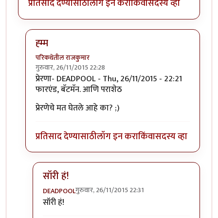
प्रतिसाद देण्यासाठी
लॉग इन करा
किंवा
सदस्य व्हा
ह्म्म
परिकथेतील राजकुमार
गुरुवार, 26/11/2015 22:28
In reply to
प्रेरणा-
by
DEADPOOL
प्रेरणा- DEADPOOL - Thu, 26/11/2015 - 22:21
फारएंड, बॅटमॅन. आणि पराशेठ
प्रेरणेचे मत घेतले आहे का? ;)
प्रतिसाद देण्यासाठी
लॉग इन करा
किंवा
सदस्य व्हा
सॉरी हं!
गुरुवार, 26/11/2015 22:31
DEADPOOL
In reply to
ह्म्म
by
परिकथेतील राजकुमार
सॉरी हं!