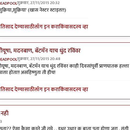
शुक्रवार, 27/11/2015 20:32
DEADPOOL
n reply to
वा तुमच्यामुळे मी इतका विनोदी
by
पियुशा
शुक्रिया,शुक्रिया' (खास नेस्टर स्टाइल!!)
्रतिसाद देण्यासाठी
लॉग इन करा
किंवा
सदस्य व्हा
ीयूषा, मदनबाण, बॅटमॅन याच धुंद रविंवर
शुक्रवार, 27/11/2015 20:48
DEADPOOL
n reply to
वा तुमच्यामुळे मी इतका विनोदी
by
पियुशा
ीयूषा, मदनबाण, बॅटमॅन याच धुंद रविंवर काही दिवसांपूर्वी प्राणघातक हल्ला
ाला होता!! असहिष्णुता ती हीच!
्रतिसाद देण्यासाठी
लॉग इन करा
किंवा
सदस्य व्हा
ी नही
43
रेलिया आहे का
by
पियुशा
ही पता?? ऐसा कैसा करते जी तुमे . . इधर उधार क बाता पता होणा जरा . लुंगी