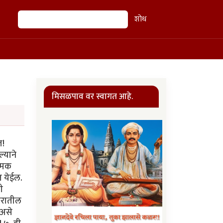
शोध
शोध
मिसळपाव वर स्वागत आहे.
त!
्याने
नामक
त येईल.
ी
घरातील
 असे