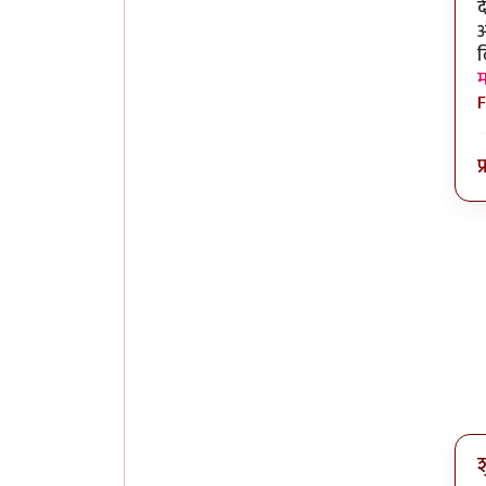
द
ओ
ल
म
F
प
श