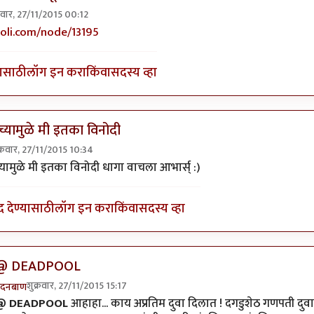
्रवार, 27/11/2015 00:12
यला तो भयानक लेख आहे!
by
बोका-ए-आझम
li.com/node/13195
यासाठी
लॉग इन करा
किंवा
सदस्य व्हा
च्यामुळे मी इतका विनोदी
क्रवार, 27/11/2015 10:34
ly to
घ्या बोकाशेठ आणि पीयूषा
by
DEADPOOL
्यामुळे मी इतका विनोदी धागा वाचला आभार्स् :)
द देण्यासाठी
लॉग इन करा
किंवा
सदस्य व्हा
@ DEADPOOL
शुक्रवार, 27/11/2015 15:17
दनबाण
n reply to
वा तुमच्यामुळे मी इतका विनोदी
by
पियुशा
@ DEADPOOL
आहाहा... काय अप्रतिम दुवा दिलात ! दगडुशेठ गणपती दुवा