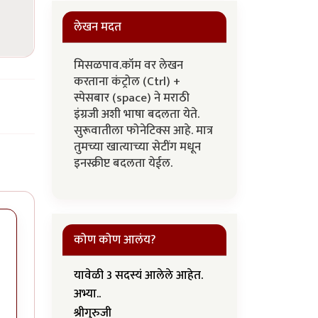
लेखन मदत
मिसळपाव.कॉम वर लेखन
करताना कंट्रोल (Ctrl) +
स्पेसबार (space) ने मराठी
इंग्रजी अशी भाषा बदलता येते.
सुरूवातीला फोनेटिक्स आहे. मात्र
तुमच्या खात्याच्या सेटींग मधून
इनस्क्रीप्ट बदलता येईल.
कोण कोण आलंय?
यावेळी 3 सदस्यं आलेले आहेत.
अभ्या..
श्रीगुरुजी