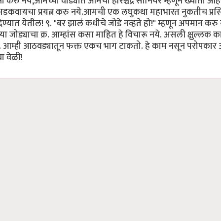
्षा करु नये,आमच्या वाड्यात आमची हरिश्चंद्र सीनियर म्हणून ख्याती आहे
ये अडकवायचा प्रयत्न करु नये.आमची एक लघुकथा महाभारत नुकतीच प्रसि
्यात येतील! ९. "बर झालं कधीचे जोडे नव्हते हो!" म्हणून अपमान करु 
 जोड्याचा क्र. आम्हांस कसा माहित हे विचारू नये. असली क्षुल्लक का
. आम्ही आठवड्यातून फक्त एकच भाग टाकतो. हे काम नसून परोपकार 
ा वेळी!