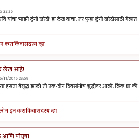
15 22:35
रेलिया आहे का
by
पियुशा
वि यांचा 'माझी लुंगी खरेदी' हा लेख वाचा. जर पुन्हा लुंगी खरेदीसाठी गेलात
इन करा
किंवा
सदस्य व्हा
 लेख आहे!
 26/11/2015 23:59
्या मायबोलीवर
by
DEADPOOL
ा हसता बेशुद्ध झालो तो एक-दोन दिवसांनीच शुद्धीवर आलो. लिंक द्या की
लॉग इन करा
किंवा
सदस्य व्हा
ठ आणि पीयूषा