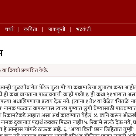
चर्चा
कविता
पाककृती
भटकंती
म
5 या दिवशी प्रकाशित केले.
ने आम्ही 'तुळशीबागेत भेटेल तुला मी' या कथामालेचा शुभारंभ करत आहो
ीही ही कथा वाचताना पाळावयाची काही पथ्ये! १. ही कथा ५१ भागात असल
्या अधाशिपणाचा प्रत्यय देऊ नये. (त्यांना १ ते४ या वेळेत 'चितळे' 
र' नामक पळवाट वापरल्यास त्याला पुण्यात लुंगी घेण्यासाठी पाठवण्या
आपण रिकामटेकडे आहात असा अर्थ काढण्यात येईल. ४. व्यनि करून ओळख
 नामक दुकानात पदार्थ लवकर मिळत नाही! ५. रिकामे सल्ले देऊ नये, 
तात हे आम्हास चांगले ठाऊक आहे. ६. "अय्या किती छान लिहितात तुम्ही"