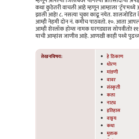
म्हणून आपल्या जिलेबिंवर चांगल्या प्रतिसादाची अपेक
कथा कुठेतरी वाचली आहे म्हणून आम्हाला 'ट्रॅप'मध्
झाली आहे! ८. नसत्या चुका काढू नयेत. शालजोडित देण
आम्ही नेहमी दोन नं. कमीच पाठवतो. १०. आता आपल्या
आम्ही शेरलॉक होम्स नामक घरगड्यास सोपवीतो! ११
याची आम्हांस जाणीव आहे. आणखी काही पथ्ये पुढच्य
लेखनविषय:
हे ठिकाण
धोरण
मांडणी
वावर
संस्कृती
कला
नाट्य
इतिहास
वाङ्मय
कथा
मुक्तक