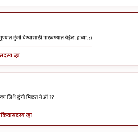
ी वो !
by
पियुशा
ण्यात लुंगी घेण्यासाठी पाठवण्यात येईल. ह.घ्या. ;)
सदस्य व्हा
ट वापरल्यास
by
DEADPOOL
िका जिथे लुंगी मिळत नै ऑ ??
ा
किंवा
सदस्य व्हा