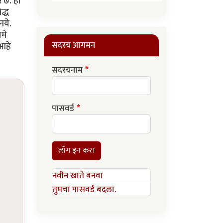
! ७. ही
द्ध
नये.
मे
सदस्य आगमन
आहे
सदस्यनाम
पासवर्ड
लॉग इन करा
नवीन खाते बनवा
तुमचा पासवर्ड बदला.