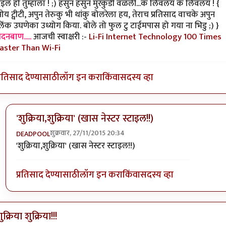
ेइल हो तुम्हाला ! ;) हसुन हसुन मुरकुंडी वळली...कं लिवलय कं लिवलय ! {
य ट्वीटी, अपुन तेरुकु भी थांकु बोलरेला हय, तेराच प्रतिसाद वाचके अपुन
िंक उघणेका उध्योग किया. बोले तो फुल टु टाईमपास हो गया ना भिडु ;) }
दनबाण.....
आजची स्वाक्षरी :-
Li-Fi Internet Technology 100 Times
aster Than Wi-Fi
्रतिसाद देण्यासाठी
लॉग इन करा
किंवा
सदस्य व्हा
'शुक्रिया,शुक्रिया' (खास नेस्टर स्टाइल!!)
शुक्रवार, 27/11/2015 20:34
DEADPOOL
In reply to
@ DEADPOOL
by
मदनबाण
'शुक्रिया,शुक्रिया' (खास नेस्टर स्टाइल!!)
प्रतिसाद देण्यासाठी
लॉग इन करा
किंवा
सदस्य व्हा
ुक्रिया शुक्रिया!!!