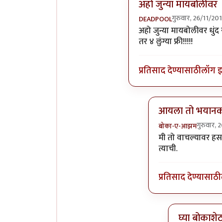
अहो जुन्या मायबोलीवर
गुरुवार, 26/11/20
DEADPOOL
In reply to
पुणे काय ऑस्ट्
अहो जुन्या मायबोलीवर धुंद र
तर ४ लुंग्या फ्री!!!!!
प्रतिसाद देण्यासाठी
लॉग 
आयला तो भयानक
गुरुवार,
बोका-ए-आझम
In reply to
अहो जुन
मी तो वाचल्यावर हसत
त्याची.
प्रतिसाद देण्यासाठी
घ्या बोकाशे