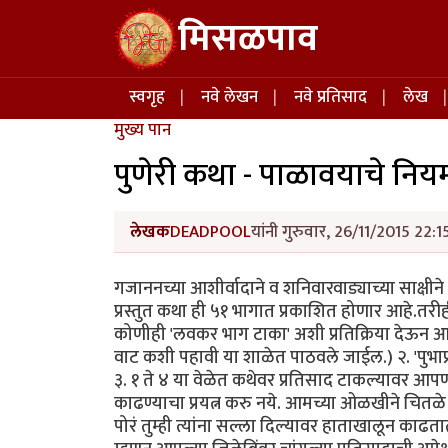
Skip to main content
मिसळपाव
Main navigation
स्वगृह
नवे लेखन
नवे प्रतिसाद
लेख
मुख्य पान
पुणेरी कथा - पाळावयाचे निय
लेखक
DEADPOOL
यांनी गुरुवार, 26/11/2015 22:1
गजाननच्या आशीर्वादाने व शनिवारवाड्याच्या साक्षी
प्रस्तुत कथा ही ५१ भागात प्रकाशित होणार आहे.तर
कोणीही 'लवकर भाग टाका' अशी प्रतिक्रिया देऊन आपल
वाट कशी पहावी या शाळेत पाठवले जाईल.) २. 'पुभाप्
३. १ ते ४ या वेळेत कथेवर प्रतिसाद टाकल्यावर 
काढण्याचा प्रयत्न करु नये. आमच्या ओळखीने चितळे
पोरं तुम्ही त्यांना सल्ला दिल्यावर हाताखालून काढ