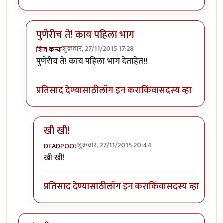
पुणेरीच ते! काय पहिला भाग
शुक्रवार, 27/11/2015 17:28
शिव कन्या
In reply to
पहिला भाग येऊ दे मग बघू.
by
जातवेद
पुणेरीच ते! काय पहिला भाग देताहेत!!
प्रतिसाद देण्यासाठी
लॉग इन करा
किंवा
सदस्य व्हा
खी खी!
शुक्रवार, 27/11/2015 20:44
DEADPOOL
In reply to
पुणेरीच ते! काय पहिला भाग
by
शिव कन्या
खी खी!
प्रतिसाद देण्यासाठी
लॉग इन करा
किंवा
सदस्य व्हा