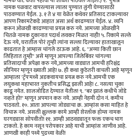
नामक वाट कशी पहावी या शाळेत पाठवले जाईल.) २. 'पुभाप्र'
नामक पळवाट वापरल्यास त्याला पुण्यात लुंगी घेण्यासाठी
पाठवण्यात येईल. ३. १ ते ४ या वेळेत कथेवर प्रतिसाद टाकल्यावर
आपण रिकामटेकडे आहात असा अर्थ काढण्यात येईल. ४. व्यनि
करून ओळखी काढण्याचा प्रयत्न करु नये. आमच्या ओळखीने
चितळे नामक दुकानात पदार्थ लवकर मिळत नाही! ५. रिकामे सल्ले
देऊ नये, घरातील पोरं तुम्ही त्यांना सल्ला दिल्यावर हाताखालून
काढतात हे आम्हास चांगले ठाऊक आहे. ६. "अय्या किती छान
लिहितात तुम्ही" असे म्हणून आपल्या जिलेबिंवर चांगल्या
प्रतिसादाची अपेक्षा करु नये,आमच्या वाड्यात आमची हरिश्चंद्र
सीनियर म्हणून ख्याती आहे! ७. ही कथा कुठेतरी वाचली आहे म्हणून
आम्हाला 'ट्रॅप'मध्ये अडकवायचा प्रयत्न करु नये.आमची एक
लघुकथा महाभारत नुकतीच प्रसिद्ध झाली आहे! ८. नसत्या चुका
काढू नयेत. शालजोडित देण्यात येतील! ९. "बर झालं कधीचे जोडे
नव्हते हो!" म्हणून अपमान करु नये. आम्ही नेहमी दोन नं. कमीच
पाठवतो. १०. आता आपल्या जोड्याचा क्र. आम्हांस कसा माहित हे
विचारू नये. असली क्षुल्लक कामे आम्ही शेरलॉक होम्स नामक
घरगड्यास सोपवीतो! ११. आम्ही आठवड्यातून फक्त एकच भाग
टाकतो. हे काम नसून परोपकार आहे याची आम्हांस जाणीव आहे.
आणखी काही पथ्ये पुढच्या वेळी!