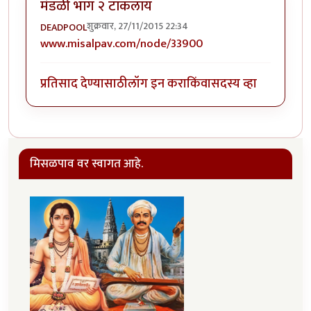
मंडळी भाग २ टाकलाय
शुक्रवार, 27/11/2015 22:34
DEADPOOL
www.misalpav.com/node/33900
प्रतिसाद देण्यासाठी
लॉग इन करा
किंवा
सदस्य व्हा
मिसळपाव वर स्वागत आहे.