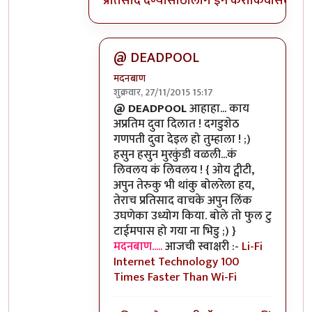
प्रतिसाद देण्यासाठी
लॉग इन करा
किंवा
सदस्य व्
@ DEADPOOL
मदनबाण
शुक्रवार, 27/11/2015 15:17
In reply to
वा तुमच्यामुळे मी इतका विनोदी
b
@ DEADPOOL
आहाहा... काय
अप्रतिम दुवा दिलात ! दगडुशेठ
गणपती दुवा देइल हो तुम्हाला ! ;)
हसुन हसुन मुरकुंडी वळली...कं
लिवलय कं लिवलय ! { ओय ट्वीटी,
अपुन तेरुकु भी थांकु बोलरेला हय,
तेराच प्रतिसाद वाचके अपुन लिंक
उघणेका उध्योग किया. बोले तो फुल टु
टाईमपास हो गया ना भिडु ;) }
मदनबाण.....
आजची स्वाक्षरी :-
Li-Fi
Internet Technology 100
Times Faster Than Wi-Fi