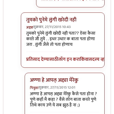
तुमको पुनेमे लुंगी खरेदी नही
शुक्रवार, 27/11/2015 10:43
अद्द्या
In reply to
पुणे काय ऑस्ट्रेलिया आहे का
by
पियुशा
तुमको पुनेमे लुंगी खरेदी नही पता?? ऐसा कैसा
करते जी तुमे . . इधर उधार क बाता पता होणा
जरा . लुंगी जैसे तो पता होणाच
प्रतिसाद देण्यासाठी
लॉग इन करा
किंवा
सदस्य व्हा
अण्णा हे आपल् अद्द्या मेरेकु
शुक्रवार, 27/11/2015 12:01
पियुशा
In reply to
तुमको पुनेमे लुंगी खरेदी नही
by
अद्द्या
अण्णा हे आपल् अद्द्या मेरेकु कैसे पता होना ?
पुणे कहाँ मै कहा ? वैसे लोग बाता करते पुणे
तिथे काय उणे ये सब झुठ है ना ;)