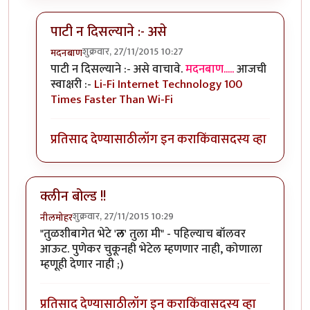
पाटी न दिसल्याने :- असे
शुक्रवार, 27/11/2015 10:27
मदनबाण
In reply to
नियमांची लिखीत पाटी दिसल्याने
by
मदनबाण
पाटी न दिसल्याने :- असे वाचावे.
मदनबाण.....
आजची
स्वाक्षरी :-
Li-Fi Internet Technology 100
Times Faster Than Wi-Fi
प्रतिसाद देण्यासाठी
लॉग इन करा
किंवा
सदस्य व्हा
क्लीन बोल्ड !!
शुक्रवार, 27/11/2015 10:29
नीलमोहर
"तुळशीबागेत भेटे '
ल
' तुला मी" - पहिल्याच बॉलवर
आऊट. पुणेकर चुकूनही भेटेल म्हणणार नाही, कोणाला
म्हणूही देणार नाही ;)
प्रतिसाद देण्यासाठी
लॉग इन करा
किंवा
सदस्य व्हा