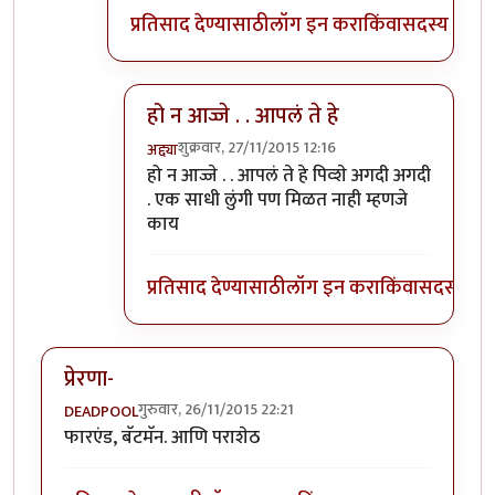
प्रतिसाद देण्यासाठी
लॉग इन करा
किंवा
सदस्य व्हा
हो न आज्जे . . आपलं ते हे
शुक्रवार, 27/11/2015 12:16
अद्द्या
In reply to
अण्णा हे आपल् अद्द्या मेरेकु
by
पियुशा
हो न आज्जे . . आपलं ते हे पिव्शे अगदी अगदी
. एक साधी लुंगी पण मिळत नाही म्हणजे
काय
प्रतिसाद देण्यासाठी
लॉग इन करा
किंवा
सदस्य व्हा
प्रेरणा-
गुरुवार, 26/11/2015 22:21
DEADPOOL
फारएंड, बॅटमॅन. आणि पराशेठ