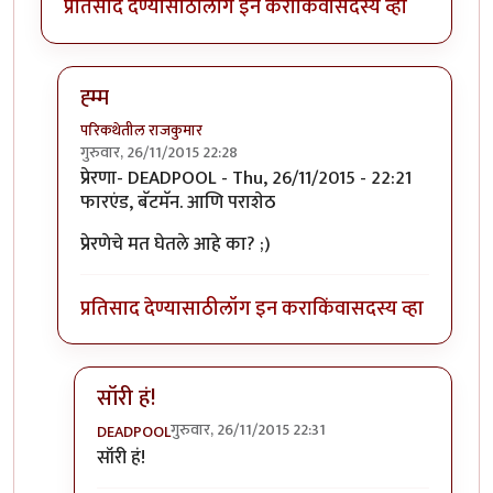
प्रतिसाद देण्यासाठी
लॉग इन करा
किंवा
सदस्य व्हा
ह्म्म
परिकथेतील राजकुमार
गुरुवार, 26/11/2015 22:28
In reply to
प्रेरणा-
by
DEADPOOL
प्रेरणा- DEADPOOL - Thu, 26/11/2015 - 22:21
फारएंड, बॅटमॅन. आणि पराशेठ
प्रेरणेचे मत घेतले आहे का? ;)
प्रतिसाद देण्यासाठी
लॉग इन करा
किंवा
सदस्य व्हा
सॉरी हं!
गुरुवार, 26/11/2015 22:31
DEADPOOL
In reply to
ह्म्म
by
परिकथेतील राजकुमार
सॉरी हं!