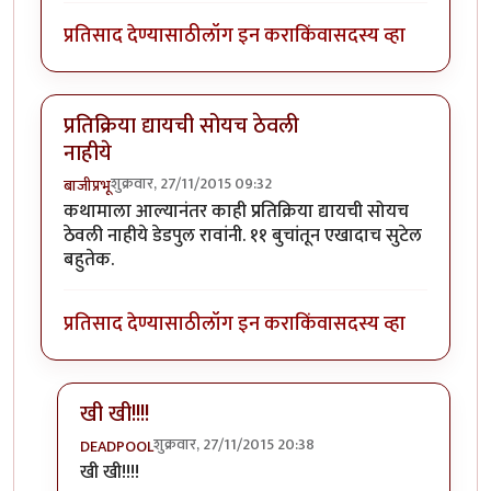
प्रतिसाद देण्यासाठी
लॉग इन करा
किंवा
सदस्य व्हा
प्रतिक्रिया द्यायची सोयच ठेवली
नाहीये
शुक्रवार, 27/11/2015 09:32
बाजीप्रभू
कथामाला आल्यानंतर काही प्रतिक्रिया द्यायची सोयच
ठेवली नाहीये डेडपुल रावांनी. ११ बुचांतून एखादाच सुटेल
बहुतेक.
प्रतिसाद देण्यासाठी
लॉग इन करा
किंवा
सदस्य व्हा
खी खी!!!!
शुक्रवार, 27/11/2015 20:38
DEADPOOL
In reply to
प्रतिक्रिया द्यायची सोयच ठेवली नाहीये
by
बाजीप्रभ
खी खी!!!!