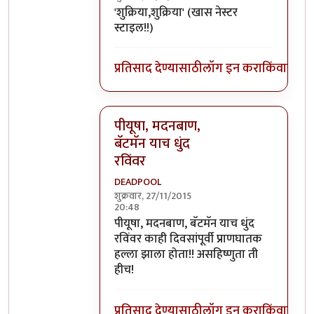
In reply to
वा तुमच्यामुळे मी इतका विनोदी
b
'शुक्रिया,शुक्रिया' (खास नेस्टर
स्टाइल!!)
प्रतिसाद देण्यासाठी
लॉग इन करा
किंवा
सदस्य
पीयूषा, मदनबाण,
बॅटमॅन याच धुंद
रविंवर
DEADPOOL
शुक्रवार, 27/11/2015
20:48
In reply to
वा तुमच्यामुळे मी इतका विनोदी
b
पीयूषा, मदनबाण, बॅटमॅन याच धुंद
रविंवर काही दिवसांपूर्वी प्राणघातक
हल्ला झाला होता!! असहिष्णुता ती
हीच!
प्रतिसाद देण्यासाठी
लॉग इन करा
किंवा
सदस्य