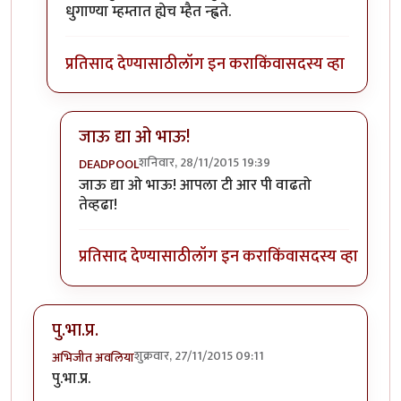
धुगाण्या म्हम्तात ह्येच म्हैत न्ह्वते.
प्रतिसाद देण्यासाठी
लॉग इन करा
किंवा
सदस्य व्हा
जाऊ द्या ओ भाऊ!
शनिवार, 28/11/2015 19:39
DEADPOOL
In reply to
नाय वो. मी फक्त पुण्यातले
by
विजुभाऊ
जाऊ द्या ओ भाऊ! आपला टी आर पी वाढतो
तेव्हढा!
प्रतिसाद देण्यासाठी
लॉग इन करा
किंवा
सदस्य व्हा
पु.भा.प्र.
शुक्रवार, 27/11/2015 09:11
अभिजीत अवलिया
पु.भा.प्र.