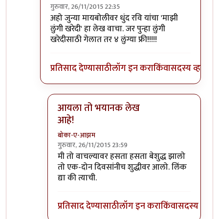
गुरुवार, 26/11/2015 22:35
In reply to
पुणे काय ऑस्ट्रेलिया आहे का
by
पियुशा
अहो जुन्या मायबोलीवर धुंद रवि यांचा 'माझी
लुंगी खरेदी' हा लेख वाचा. जर पुन्हा लुंगी
खरेदीसाठी गेलात तर ४ लुंग्या फ्री!!!!!
प्रतिसाद देण्यासाठी
लॉग इन करा
किंवा
सदस्य व्हा
आयला तो भयानक लेख
आहे!
बोका-ए-आझम
गुरुवार, 26/11/2015 23:59
In reply to
अहो जुन्या मायबोलीवर
by
DEADPOOL
मी तो वाचल्यावर हसता हसता बेशुद्ध झालो
तो एक-दोन दिवसांनीच शुद्धीवर आलो. लिंक
द्या की त्याची.
प्रतिसाद देण्यासाठी
लॉग इन करा
किंवा
सदस्य व्हा