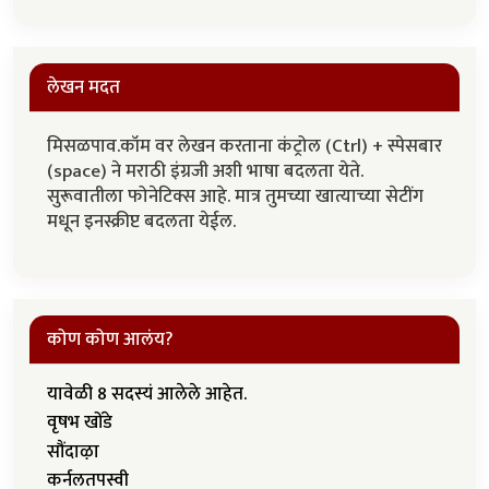
लेखन मदत
मिसळपाव.कॉम वर लेखन करताना कंट्रोल (Ctrl) + स्पेसबार
(space) ने मराठी इंग्रजी अशी भाषा बदलता येते.
सुरूवातीला फोनेटिक्स आहे. मात्र तुमच्या खात्याच्या सेटींग
मधून इनस्क्रीप्ट बदलता येईल.
कोण कोण आलंय?
यावेळी 8 सदस्यं आलेले आहेत.
वृषभ खोंडे
सौंदाऴा
कर्नलतपस्वी