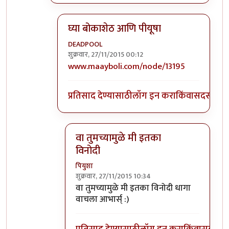
घ्या बोकाशेठ आणि पीयूषा
DEADPOOL
शुक्रवार, 27/11/2015 00:12
In reply to
आयला तो भयानक लेख आहे!
by
बोक
www.maayboli.com/node/13195
प्रतिसाद देण्यासाठी
लॉग इन करा
किंवा
सदस्य व्हा
वा तुमच्यामुळे मी इतका
विनोदी
पियुशा
शुक्रवार, 27/11/2015 10:34
In reply to
घ्या बोकाशेठ आणि पीयूषा
by
DEA
वा तुमच्यामुळे मी इतका विनोदी धागा
वाचला आभार्स् :)