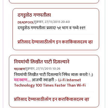
दगडुशेठ गणपतीला
शुक्रवार, 27/11/2015 20:40
DEADPOOL
In reply to
पण पाळावयाची पथ्ये ११ च का?
by
बबन ताम्बे
दगडुशेठ गणपतीला प्रसाद! ५१ भाग व पथ्ये ११!!
प्रतिसाद देण्यासाठी
लॉग इन करा
किंवा
सदस्य व्हा
नियमांची लिखीत पाटी दिसल्याने
शुक्रवार, 27/11/2015 10:26
मदनबाण
नियमांची लिखीत पाटी दिसल्याने निषेध व्यक्त करतो ! ;)
मदनबाण.....
आजची स्वाक्षरी :-
Li-Fi Internet
Technology 100 Times Faster Than Wi-Fi
प्रतिसाद देण्यासाठी
लॉग इन करा
किंवा
सदस्य व्हा