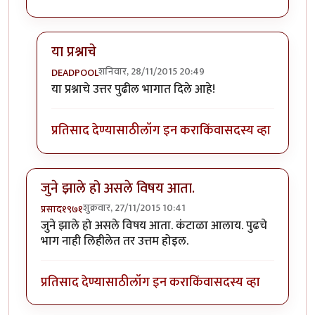
या प्रश्नाचे
शनिवार, 28/11/2015 20:49
DEADPOOL
In reply to
क्लीन बोल्ड !!
by
नीलमोहर
या प्रश्नाचे उत्तर पुढील भागात दिले आहे!
प्रतिसाद देण्यासाठी
लॉग इन करा
किंवा
सदस्य व्हा
जुने झाले हो असले विषय आता.
शुक्रवार, 27/11/2015 10:41
प्रसाद१९७१
जुने झाले हो असले विषय आता. कंटाळा आलाय. पुढचे
भाग नाही लिहीलेत तर उत्तम होइल.
प्रतिसाद देण्यासाठी
लॉग इन करा
किंवा
सदस्य व्हा