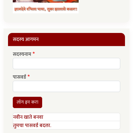
सदस्य आगमन
सदस्यनाम
पासवर्ड
लॉग इन करा
नवीन खाते बनवा
तुमचा पासवर्ड बदला.