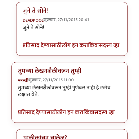
जुने ते सोने!
शुक्रवार, 27/11/2015 20:41
DEADPOOL
In reply to
जुने झाले हो असले विषय आता.
by
प्रसाद१९७१
जुने ते सोने!
प्रतिसाद देण्यासाठी
लॉग इन करा
किंवा
सदस्य व्हा
तुमच्या लेखनशैलीवरून तुम्ही
शुक्रवार, 27/11/2015 11:00
मनस्वी
तुमच्या लेखनशैलीवरून तुम्ही पुणेकर नाही हे लगेच
लक्षात येते.
प्रतिसाद देण्यासाठी
लॉग इन करा
किंवा
सदस्य व्हा
उरळीकांचन चालेल?