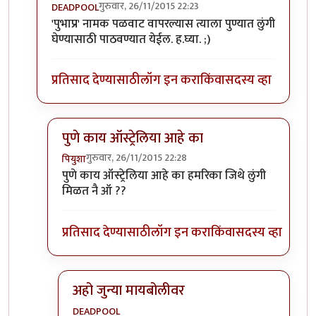
गुरुवार, 26/11/2015 22:23
DEADPOOL
In reply to
नमनालच घडाभर तेल झाल की वो !
by
पियुशा
'पुभाप्र' नामक पळवाट वापरल्यास त्याला पुण्यात लुंगी
घेण्यासाठी पाठवण्यात येईल. ह.घ्या. ;)
प्रतिसाद देण्यासाठी
लॉग इन करा
किंवा
सदस्य व्हा
पुणे काय ऑस्ट्रेलिया आहे का
गुरुवार, 26/11/2015 22:28
पियुशा
In reply to
'पुभाप्र' नामक पळवाट वापरल्यास
by
DEADP
पुणे काय ऑस्ट्रेलिया आहे का हमरिका जिथे लुंगी
मिळत नै ऑ ??
प्रतिसाद देण्यासाठी
लॉग इन करा
किंवा
सदस्य व्हा
अहो जुन्या मायबोलीवर
DEADPOOL