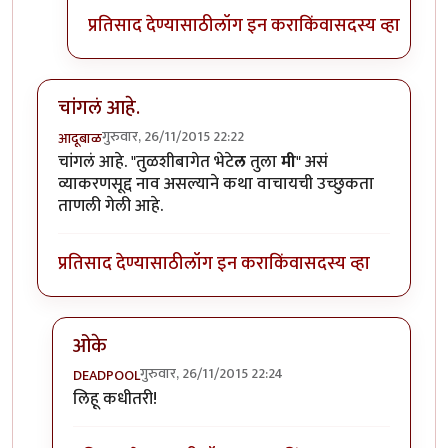
प्रतिसाद देण्यासाठी
लॉग इन करा
किंवा
सदस्य व्हा
चांगलं आहे.
गुरुवार, 26/11/2015 22:22
आदूबाळ
चांगलं आहे. "तुळशीबागेत भेटे
ल
तुला
मी
" असं
व्याकरणसूद्द नाव असल्याने कथा वाचायची उच्छुकता
ताणली गेली आहे.
प्रतिसाद देण्यासाठी
लॉग इन करा
किंवा
सदस्य व्हा
ओके
गुरुवार, 26/11/2015 22:24
DEADPOOL
In reply to
चांगलं आहे.
by
आदूबाळ
लिहू कधीतरी!