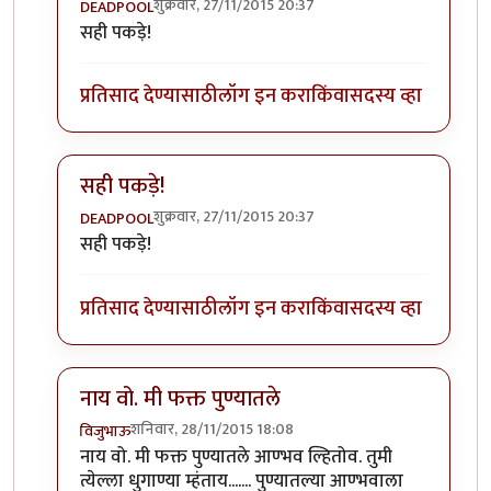
शुक्रवार, 27/11/2015 20:37
DEADPOOL
In reply to
च्छ्या
by
नाखु
सही पकड़े!
प्रतिसाद देण्यासाठी
लॉग इन करा
किंवा
सदस्य व्हा
सही पकड़े!
शुक्रवार, 27/11/2015 20:37
DEADPOOL
In reply to
च्छ्या
by
नाखु
सही पकड़े!
प्रतिसाद देण्यासाठी
लॉग इन करा
किंवा
सदस्य व्हा
नाय वो. मी फक्त पुण्यातले
शनिवार, 28/11/2015 18:08
विजुभाऊ
In reply to
च्छ्या
by
नाखु
नाय वो. मी फक्त पुण्यातले आण्भव ल्हितोव. तुमी
त्येल्ला धुगाण्या म्हंताय....... पुण्यातल्या आण्भवाला