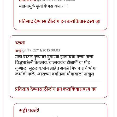
DEADPOOL
In reply to
पुभाप्र विदाउट लुंगी!!
by
अजया
माझ्यामुळे लुंगी फेमस व्हनार!!!!
प्रतिसाद देण्यासाठी
लॉग इन करा
किंवा
सदस्य व्हा
च्छ्या
शुक्रवार, 27/11/2015 09:03
नाखु
मला वाटल पुण्यावर दुगाण्या झाडायचा मक्ता फक्त
विजुभाऊंनी घेतलाय. चालायचंच टीआर्पी चा मोह
कुणाला सुटलाय.भोग आहेत सगळे मिपाकराचे भोगा
कर्माची फळे. -बाराच्या वर्गातला चौदावाला नाखुस
प्रतिसाद देण्यासाठी
लॉग इन करा
किंवा
सदस्य व्हा
सही पकड़े!