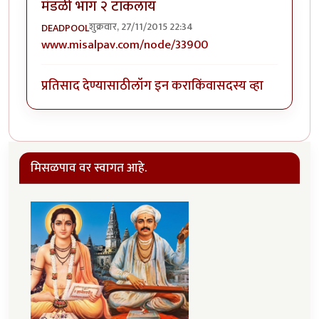
मंडळी भाग २ टाकलाय
शुक्रवार, 27/11/2015 22:34
DEADPOOL
www.misalpav.com/node/33900
प्रतिसाद देण्यासाठी
लॉग इन करा
किंवा
सदस्य व्हा
मिसळपाव वर स्वागत आहे.