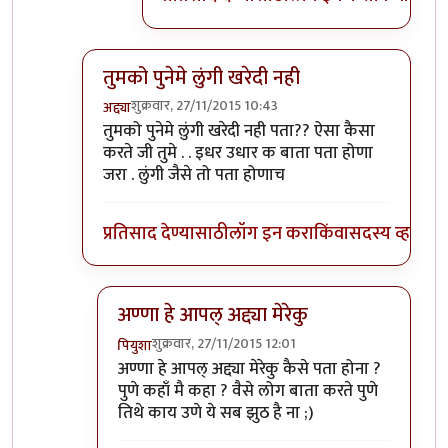
तुमको पुनेमे लुंगी खरेदी नही
शुक्रवार, 27/11/2015 10:43
अद्द्या
In reply to
पुणे काय ऑस्ट्रेलिया आहे का
by
पियुशा
तुमको पुनेमे लुंगी खरेदी नही पता?? ऐसा कैसा
करते जी तुमे . . इधर उधार क बाता पता होणा
जरा . लुंगी जैसे तो पता होणाच
प्रतिसाद देण्यासाठी
लॉग इन करा
किंवा
सदस्य व्हा
अण्णा हे आपल् अद्द्या मेरेकु
शुक्रवार, 27/11/2015 12:01
पियुशा
In reply to
तुमको पुनेमे लुंगी खरेदी नही
by
अद्द्या
अण्णा हे आपल् अद्द्या मेरेकु कैसे पता होना ?
पुणे कहाँ मै कहा ? वैसे लोग बाता करते पुणे
तिथे काय उणे ये सब झुठ है ना ;)