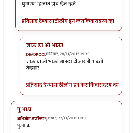
धुगाण्या म्हम्तात ह्येच म्हैत न्ह्वते.
प्रतिसाद देण्यासाठी
लॉग इन करा
किंवा
सदस्य व्हा
जाऊ द्या ओ भाऊ!
शनिवार, 28/11/2015 19:39
DEADPOOL
In reply to
नाय वो. मी फक्त पुण्यातले
by
विजुभाऊ
जाऊ द्या ओ भाऊ! आपला टी आर पी वाढतो
तेव्हढा!
प्रतिसाद देण्यासाठी
लॉग इन करा
किंवा
सदस्य व्हा
पु.भा.प्र.
शुक्रवार, 27/11/2015 09:11
अभिजीत अवलिया
पु.भा.प्र.