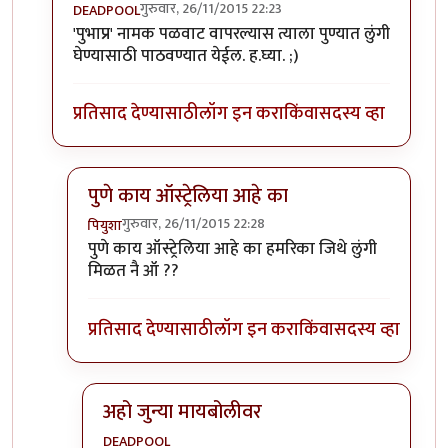
गुरुवार, 26/11/2015 22:23
DEADPOOL
In reply to
नमनालच घडाभर तेल झाल की वो !
by
पियुशा
'पुभाप्र' नामक पळवाट वापरल्यास त्याला पुण्यात लुंगी
घेण्यासाठी पाठवण्यात येईल. ह.घ्या. ;)
प्रतिसाद देण्यासाठी
लॉग इन करा
किंवा
सदस्य व्हा
पुणे काय ऑस्ट्रेलिया आहे का
गुरुवार, 26/11/2015 22:28
पियुशा
In reply to
'पुभाप्र' नामक पळवाट वापरल्यास
by
DEADP
पुणे काय ऑस्ट्रेलिया आहे का हमरिका जिथे लुंगी
मिळत नै ऑ ??
प्रतिसाद देण्यासाठी
लॉग इन करा
किंवा
सदस्य व्हा
अहो जुन्या मायबोलीवर
DEADPOOL