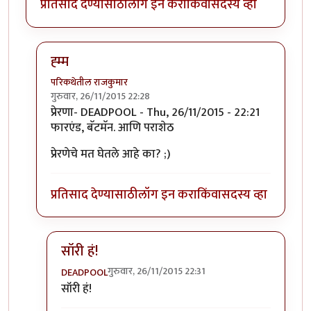
प्रतिसाद देण्यासाठी
लॉग इन करा
किंवा
सदस्य व्हा
ह्म्म
परिकथेतील राजकुमार
गुरुवार, 26/11/2015 22:28
In reply to
प्रेरणा-
by
DEADPOOL
प्रेरणा- DEADPOOL - Thu, 26/11/2015 - 22:21
फारएंड, बॅटमॅन. आणि पराशेठ
प्रेरणेचे मत घेतले आहे का? ;)
प्रतिसाद देण्यासाठी
लॉग इन करा
किंवा
सदस्य व्हा
सॉरी हं!
गुरुवार, 26/11/2015 22:31
DEADPOOL
In reply to
ह्म्म
by
परिकथेतील राजकुमार
सॉरी हं!