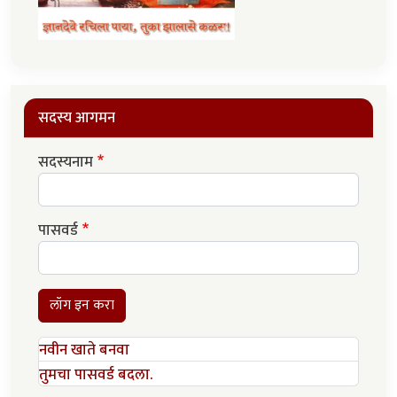
सदस्य आगमन
सदस्यनाम
पासवर्ड
लॉग इन करा
नवीन खाते बनवा
तुमचा पासवर्ड बदला.