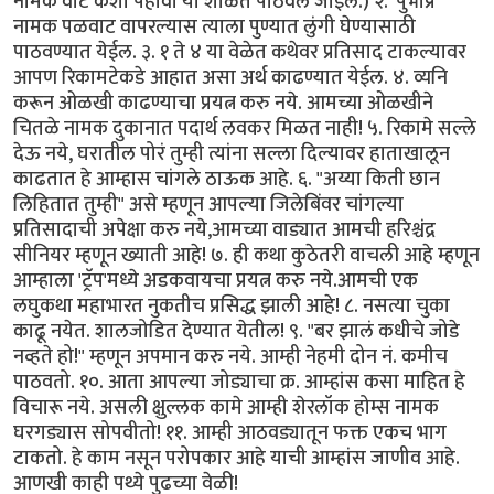
नामक वाट कशी पहावी या शाळेत पाठवले जाईल.) २. 'पुभाप्र'
नामक पळवाट वापरल्यास त्याला पुण्यात लुंगी घेण्यासाठी
पाठवण्यात येईल. ३. १ ते ४ या वेळेत कथेवर प्रतिसाद टाकल्यावर
आपण रिकामटेकडे आहात असा अर्थ काढण्यात येईल. ४. व्यनि
करून ओळखी काढण्याचा प्रयत्न करु नये. आमच्या ओळखीने
चितळे नामक दुकानात पदार्थ लवकर मिळत नाही! ५. रिकामे सल्ले
देऊ नये, घरातील पोरं तुम्ही त्यांना सल्ला दिल्यावर हाताखालून
काढतात हे आम्हास चांगले ठाऊक आहे. ६. "अय्या किती छान
लिहितात तुम्ही" असे म्हणून आपल्या जिलेबिंवर चांगल्या
प्रतिसादाची अपेक्षा करु नये,आमच्या वाड्यात आमची हरिश्चंद्र
सीनियर म्हणून ख्याती आहे! ७. ही कथा कुठेतरी वाचली आहे म्हणून
आम्हाला 'ट्रॅप'मध्ये अडकवायचा प्रयत्न करु नये.आमची एक
लघुकथा महाभारत नुकतीच प्रसिद्ध झाली आहे! ८. नसत्या चुका
काढू नयेत. शालजोडित देण्यात येतील! ९. "बर झालं कधीचे जोडे
नव्हते हो!" म्हणून अपमान करु नये. आम्ही नेहमी दोन नं. कमीच
पाठवतो. १०. आता आपल्या जोड्याचा क्र. आम्हांस कसा माहित हे
विचारू नये. असली क्षुल्लक कामे आम्ही शेरलॉक होम्स नामक
घरगड्यास सोपवीतो! ११. आम्ही आठवड्यातून फक्त एकच भाग
टाकतो. हे काम नसून परोपकार आहे याची आम्हांस जाणीव आहे.
आणखी काही पथ्ये पुढच्या वेळी!