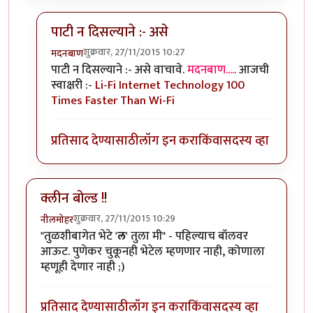
पाटी न दिसल्याने :- असे
शुक्रवार, 27/11/2015 10:27
मदनबाण
In reply to
नियमांची लिखीत पाटी दिसल्याने
by
मदनबाण
पाटी न दिसल्याने :- असे वाचावे.
मदनबाण.....
आजची
स्वाक्षरी :-
Li-Fi Internet Technology 100
Times Faster Than Wi-Fi
प्रतिसाद देण्यासाठी
लॉग इन करा
किंवा
सदस्य व्हा
क्लीन बोल्ड !!
शुक्रवार, 27/11/2015 10:29
नीलमोहर
"तुळशीबागेत भेटे '
ल
' तुला मी" - पहिल्याच बॉलवर
आऊट. पुणेकर चुकूनही भेटेल म्हणणार नाही, कोणाला
म्हणूही देणार नाही ;)
प्रतिसाद देण्यासाठी
लॉग इन करा
किंवा
सदस्य व्हा