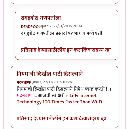
दगडुशेठ गणपतीला
शुक्रवार, 27/11/2015 20:40
DEADPOOL
In reply to
पण पाळावयाची पथ्ये ११ च का?
by
बबन ताम्बे
दगडुशेठ गणपतीला प्रसाद! ५१ भाग व पथ्ये ११!!
प्रतिसाद देण्यासाठी
लॉग इन करा
किंवा
सदस्य व्हा
नियमांची लिखीत पाटी दिसल्याने
शुक्रवार, 27/11/2015 10:26
मदनबाण
नियमांची लिखीत पाटी दिसल्याने निषेध व्यक्त करतो ! ;)
मदनबाण.....
आजची स्वाक्षरी :-
Li-Fi Internet
Technology 100 Times Faster Than Wi-Fi
प्रतिसाद देण्यासाठी
लॉग इन करा
किंवा
सदस्य व्हा