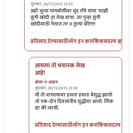
गुरुवार, 26/11/2015 22:35
In reply to
पुणे काय ऑस्ट्रेलिया आहे का
by
पियुशा
अहो जुन्या मायबोलीवर धुंद रवि यांचा 'माझी
लुंगी खरेदी' हा लेख वाचा. जर पुन्हा लुंगी
खरेदीसाठी गेलात तर ४ लुंग्या फ्री!!!!!
प्रतिसाद देण्यासाठी
लॉग इन करा
किंवा
सदस्य व्हा
आयला तो भयानक लेख
आहे!
बोका-ए-आझम
गुरुवार, 26/11/2015 23:59
In reply to
अहो जुन्या मायबोलीवर
by
DEADPOOL
मी तो वाचल्यावर हसता हसता बेशुद्ध झालो
तो एक-दोन दिवसांनीच शुद्धीवर आलो. लिंक
द्या की त्याची.
प्रतिसाद देण्यासाठी
लॉग इन करा
किंवा
सदस्य व्हा