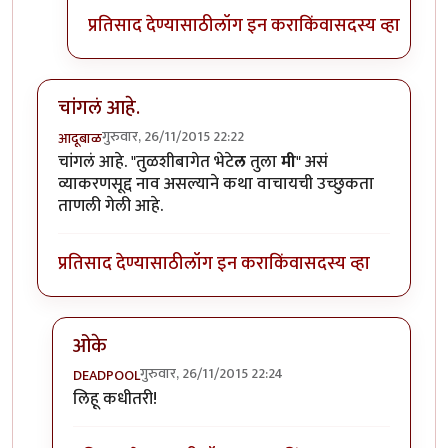
प्रतिसाद देण्यासाठी
लॉग इन करा
किंवा
सदस्य व्हा
चांगलं आहे.
गुरुवार, 26/11/2015 22:22
आदूबाळ
चांगलं आहे. "तुळशीबागेत भेटे
ल
तुला
मी
" असं
व्याकरणसूद्द नाव असल्याने कथा वाचायची उच्छुकता
ताणली गेली आहे.
प्रतिसाद देण्यासाठी
लॉग इन करा
किंवा
सदस्य व्हा
ओके
गुरुवार, 26/11/2015 22:24
DEADPOOL
In reply to
चांगलं आहे.
by
आदूबाळ
लिहू कधीतरी!