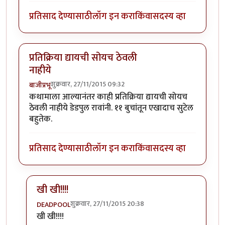
प्रतिसाद देण्यासाठी
लॉग इन करा
किंवा
सदस्य व्हा
प्रतिक्रिया द्यायची सोयच ठेवली
नाहीये
शुक्रवार, 27/11/2015 09:32
बाजीप्रभू
कथामाला आल्यानंतर काही प्रतिक्रिया द्यायची सोयच
ठेवली नाहीये डेडपुल रावांनी. ११ बुचांतून एखादाच सुटेल
बहुतेक.
प्रतिसाद देण्यासाठी
लॉग इन करा
किंवा
सदस्य व्हा
खी खी!!!!
शुक्रवार, 27/11/2015 20:38
DEADPOOL
In reply to
प्रतिक्रिया द्यायची सोयच ठेवली नाहीये
by
बाजीप्रभ
खी खी!!!!