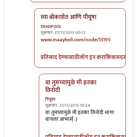
घ्या बोकाशेठ आणि पीयूषा
DEADPOOL
शुक्रवार, 27/11/2015 00:12
In reply to
आयला तो भयानक लेख आहे!
by
बोक
www.maayboli.com/node/13195
प्रतिसाद देण्यासाठी
लॉग इन करा
किंवा
सदस्य व्हा
वा तुमच्यामुळे मी इतका
विनोदी
पियुशा
शुक्रवार, 27/11/2015 10:34
In reply to
घ्या बोकाशेठ आणि पीयूषा
by
DEA
वा तुमच्यामुळे मी इतका विनोदी धागा
वाचला आभार्स् :)