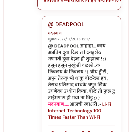
प्रतिसाद देण्यासाठी
लॉग इन करा
किंवा
सदस्य व्
@ DEADPOOL
मदनबाण
शुक्रवार, 27/11/2015 15:17
In reply to
वा तुमच्यामुळे मी इतका विनोदी
b
@ DEADPOOL
आहाहा... काय
अप्रतिम दुवा दिलात ! दगडुशेठ
गणपती दुवा देइल हो तुम्हाला ! ;)
हसुन हसुन मुरकुंडी वळली...कं
लिवलय कं लिवलय ! { ओय ट्वीटी,
अपुन तेरुकु भी थांकु बोलरेला हय,
तेराच प्रतिसाद वाचके अपुन लिंक
उघणेका उध्योग किया. बोले तो फुल टु
टाईमपास हो गया ना भिडु ;) }
मदनबाण.....
आजची स्वाक्षरी :-
Li-Fi
Internet Technology 100
Times Faster Than Wi-Fi