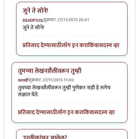
जुने ते सोने!
शुक्रवार, 27/11/2015 20:41
DEADPOOL
In reply to
जुने झाले हो असले विषय आता.
by
प्रसाद१९७१
जुने ते सोने!
प्रतिसाद देण्यासाठी
लॉग इन करा
किंवा
सदस्य व्हा
तुमच्या लेखनशैलीवरून तुम्ही
शुक्रवार, 27/11/2015 11:00
मनस्वी
तुमच्या लेखनशैलीवरून तुम्ही पुणेकर नाही हे लगेच
लक्षात येते.
प्रतिसाद देण्यासाठी
लॉग इन करा
किंवा
सदस्य व्हा
उरळीकांचन चालेल?