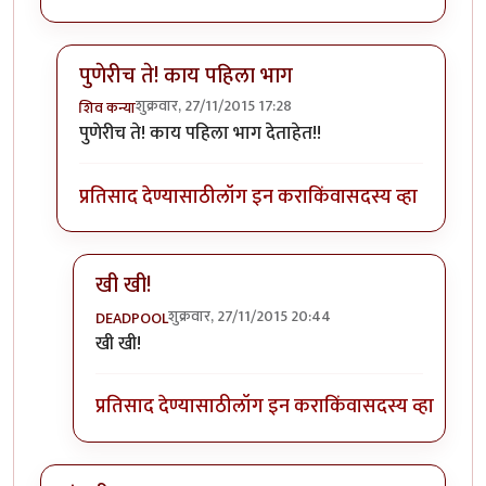
पुणेरीच ते! काय पहिला भाग
शुक्रवार, 27/11/2015 17:28
शिव कन्या
In reply to
पहिला भाग येऊ दे मग बघू.
by
जातवेद
पुणेरीच ते! काय पहिला भाग देताहेत!!
प्रतिसाद देण्यासाठी
लॉग इन करा
किंवा
सदस्य व्हा
खी खी!
शुक्रवार, 27/11/2015 20:44
DEADPOOL
In reply to
पुणेरीच ते! काय पहिला भाग
by
शिव कन्या
खी खी!
प्रतिसाद देण्यासाठी
लॉग इन करा
किंवा
सदस्य व्हा