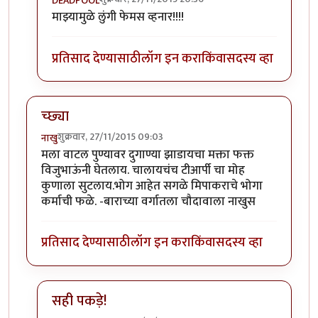
DEADPOOL
In reply to
पुभाप्र विदाउट लुंगी!!
by
अजया
माझ्यामुळे लुंगी फेमस व्हनार!!!!
प्रतिसाद देण्यासाठी
लॉग इन करा
किंवा
सदस्य व्हा
च्छ्या
शुक्रवार, 27/11/2015 09:03
नाखु
मला वाटल पुण्यावर दुगाण्या झाडायचा मक्ता फक्त
विजुभाऊंनी घेतलाय. चालायचंच टीआर्पी चा मोह
कुणाला सुटलाय.भोग आहेत सगळे मिपाकराचे भोगा
कर्माची फळे. -बाराच्या वर्गातला चौदावाला नाखुस
प्रतिसाद देण्यासाठी
लॉग इन करा
किंवा
सदस्य व्हा
सही पकड़े!