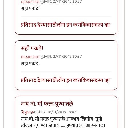
शुक्रवार, 27/11/2015 20:37
DEADPOOL
In reply to
च्छ्या
by
नाखु
सही पकड़े!
प्रतिसाद देण्यासाठी
लॉग इन करा
किंवा
सदस्य व्हा
सही पकड़े!
शुक्रवार, 27/11/2015 20:37
DEADPOOL
In reply to
च्छ्या
by
नाखु
सही पकड़े!
प्रतिसाद देण्यासाठी
लॉग इन करा
किंवा
सदस्य व्हा
नाय वो. मी फक्त पुण्यातले
शनिवार, 28/11/2015 18:08
विजुभाऊ
In reply to
च्छ्या
by
नाखु
नाय वो. मी फक्त पुण्यातले आण्भव ल्हितोव. तुमी
त्येल्ला धुगाण्या म्हंताय....... पुण्यातल्या आण्भवाला