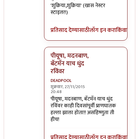
In reply to
वा तुमच्यामुळे मी इतका विनोदी
b
'शुक्रिया,शुक्रिया' (खास नेस्टर
स्टाइल!!)
प्रतिसाद देण्यासाठी
लॉग इन करा
किंवा
सदस्य
पीयूषा, मदनबाण,
बॅटमॅन याच धुंद
रविंवर
DEADPOOL
शुक्रवार, 27/11/2015
20:48
In reply to
वा तुमच्यामुळे मी इतका विनोदी
b
पीयूषा, मदनबाण, बॅटमॅन याच धुंद
रविंवर काही दिवसांपूर्वी प्राणघातक
हल्ला झाला होता!! असहिष्णुता ती
हीच!
प्रतिसाद देण्यासाठी
लॉग इन करा
किंवा
सदस्य