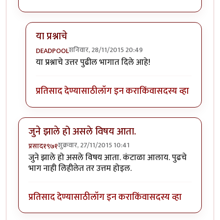
या प्रश्नाचे
शनिवार, 28/11/2015 20:49
DEADPOOL
In reply to
क्लीन बोल्ड !!
by
नीलमोहर
या प्रश्नाचे उत्तर पुढील भागात दिले आहे!
प्रतिसाद देण्यासाठी
लॉग इन करा
किंवा
सदस्य व्हा
जुने झाले हो असले विषय आता.
शुक्रवार, 27/11/2015 10:41
प्रसाद१९७१
जुने झाले हो असले विषय आता. कंटाळा आलाय. पुढचे
भाग नाही लिहीलेत तर उत्तम होइल.
प्रतिसाद देण्यासाठी
लॉग इन करा
किंवा
सदस्य व्हा