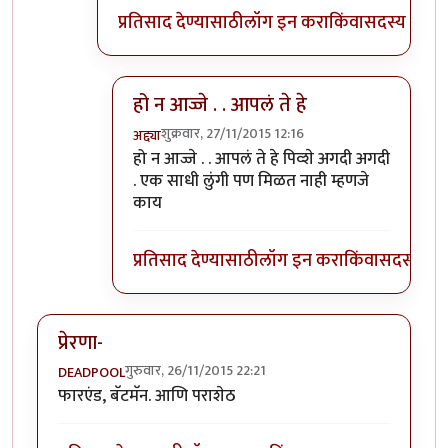
प्रतिसाद देण्यासाठी
लॉग इन करा
किंवा
सदस्य व्हा
हो न आज्जे . . आपलं ते हे
शुक्रवार, 27/11/2015 12:16
अद्द्या
In reply to
अण्णा हे आपल् अद्द्या मेरेकु
by
पियुशा
हो न आज्जे . . आपलं ते हे पिव्शे अगदी अगदी
. एक साधी लुंगी पण मिळत नाही म्हणजे
काय
प्रतिसाद देण्यासाठी
लॉग इन करा
किंवा
सदस्य व्हा
प्रेरणा-
गुरुवार, 26/11/2015 22:21
DEADPOOL
फारएंड, बॅटमॅन. आणि पराशेठ