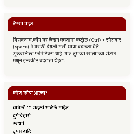
लेखन मदत
मिसळपाव.कॉम वर लेखन करताना कंट्रोल (Ctrl) + स्पेसबार
(space) ने मराठी इंग्रजी अशी भाषा बदलता येते.
सुरूवातीला फोनेटिक्स आहे. मात्र तुमच्या खात्याच्या सेटींग
मधून इनस्क्रीप्ट बदलता येईल.
कोण कोण आलंय?
यावेळी 10 सदस्यं आलेले आहेत.
दुर्गविहारी
स्वधर्म
वृषभ खोंडे