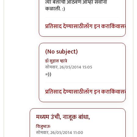
त्या बेलाची आठवण आम्हा सर्वांना
कळाली. :)
प्रतिसाद देण्यासाठी
लॉग इन करा
किंवा
सदस्य व्
(No subject)
डॉ सुहास म्हात्रे
सोमवार, 26/05/2014 15:05
In reply to
बंदर कहीं का।
by
प्रभाकर पेठकर
=))
प्रतिसाद देण्यासाठी
लॉग इन करा
किंवा
सदस्य व्
मध्यम उंची, नाजूक बांधा,
विजुभाऊ
सोमवार, 26/05/2014 11:00