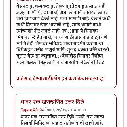
बेसनलाडु, धम्मकलाडु, तेलपाडू (तेलपाडू असा आयडी
अजून कोणी घेतला नाही) अशा लोकांनी आंतरजालावर
जरा हालचाल केली आहे. मजा आणली आहे. बेलाने कधी
कधी मिपावर रंगत आणली आहे, सालं आपलं कधी
त्यांच्याशी नीट जमलं नाही. पण, आता जे मिपाकर
मिपावर लिहित नाही, त्यांच्यासाठी असे कढ दाटून येणे
आणि तेही मिपावर अतिशय जीवापाड प्रेम करणा-या
विमेकडून सखेद आश्चर्य आणि सुखद धक्का वगैरे वाटतो.
वृत्तांत येऊ द्या कट्ट्याचा. :) बेलाशेठ मिपावर लिहित
चला. गझला बिझलांची वाट पाहतोय. -दिलीप बिरुटे
प्रतिसाद देण्यासाठी
लॉग इन करा
किंवा
सदस्य व्हा
यावर एक खणखणित उत्तर दिले
सोमवार, 26/05/2014 10:23
विश्वनाथ मेहेंदळे
In reply to
शुभेच्छा...!!!
by
प्रा.डॉ.दिलीप बिरुटे
यावर एक खणखणित उत्तर दिले असते. पण त्याला
तिसर्या मिनिटाला पंख लागतील याची खात्री आहे.