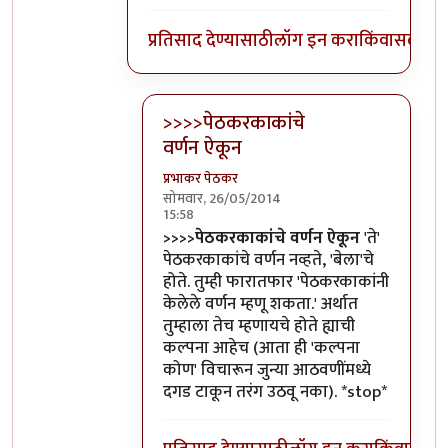
प्रतिसाद देण्यासाठी
लॉग इन करा
किंवा
सदस्य व्
>>>>पेठकरकाकांचे
वर्णन ऐकून
प्रभाकर पेठकर
सोमवार, 26/05/2014
15:58
In reply to
पेठकरकाकांचे वर्णन ऐकून
by
बॅट
>>>>पेठकरकाकांचे वर्णन ऐकून
'ते'
पेठकरकाकांचे वर्णन नव्हते, 'बेला'चे
होते. तुम्ही फारातफार 'पेठकरकाकांनी
केलेले वर्णन म्हणू शकता.' अर्थात
तुम्हाला तेच म्हणायचे होते ह्याची
कल्पना आहेच (आता ही 'कल्पना
कोण' विचारून जुन्या आठवणींमध्ये
दगड टाकून तरंग उठवू नका). *stop*