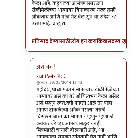
केला आहे. कट्टयाच्या आमंत्रणासारख्या
खेळीमेळीच्या धाग्यावर विनाकारण गरळ तुम्ही
ओकताय आणि मला गेट वेल सून चा संदेश ??
उत्तम आहे. चालू द्या.
प्रतिसाद देण्यासाठी
लॉग इन करा
किंवा
सदस्य व्हा
असं का !
प्रा.डॉ.दिलीप बिरुटे
गुरुवार, 29/05/2014 12:42
In reply to
हे बरे आहे. प्राध्यापक महाशय,
by
विश्वनाथ
महोदय, प्राध्यापकानं आपल्याच खेळीमेळीच्या
धाग्यावर असं का बरं औचित्यभंग केला असेल
असं म्हणुन स्वत:कडे पाहता आलं तर पाहा.
आपण टाकलेल्या अनेक नसत्या गरळी
विसरुन जाता का आपण ? म्हणुन म्हणालो
लवकर बरे व्हा. आपल्याबद्दल काही
मित्रमंडळी चांगली बोलणारी आहे, धड
आपल्याला समजून सांगताही येत नाही आणि