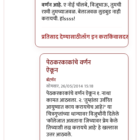
वर्णन आहे.
ए नोई चॉलबे, विजूभाऊ, तुमची
रश्मी तुमच्याजवळ. बेलाजवळ लुडबुड नाही
करायची. हांssss!
प्रतिसाद देण्यासाठी
लॉग इन करा
किंवा
सदस्य व्हा
पेठकरकाकांचे वर्णन
ऐकून
बॅटमॅन
सोमवार, 26/05/2014 15:18
In reply to
नो..नो..विजुभाऊ.
by
प्रभाकर पेठकर
पेठकरकाकांचे वर्णन ऐकून १. नाथा
कामत आठवला. २. 'तुम्हांला उर्वरित
आयुष्यात काय करायचेच आहे?' या
चित्रगुप्तांच्या धाग्यावर विजुभौंनी दिलेले
'कॉलेजात असताना जिच्यावर प्रेम केले
तिच्याशी लग्न करायचे आहे' हे खल्लास
उत्तर आठवले.