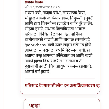
प्रभाकर पेठकर
रविवार, 25/05/2014 02:55
In reply to
कशी होती बेला दिसायला ?
by
प्रा.डॉ.दिलीप
मध्यम उंची, नाजूक बांधा, लांबसडक केस,
मोठ्ठाले बोलके काळेभोर डोळे, निमुळती हनुवटी
आणि हाय चिकबोन्स (एव्हढेच वर्णन पुरे झाले).
मोहक हसणे, मधाळ किणकिणता आवाज,
शरीराला किंचित हेलकावा देत, शर्मिला
टागोरसारखे चालणे आणि घायाळ तरूणांकडे
'poor chaps' अशी नजर टाकून दृष्टीआड होणे.
आम्हाला सावरायला १० मिनिटे लागायची. ही
अप्राप्य वस्तु आपल्या कॉलेजात का आणि कशी
आली ह्याचा विचार करीत असतानाच ती
दुसर्‍याची झाली. तिचं आयुष्य फळालं (असावं),
आमचं वर्ष बुडालं.
प्रतिसाद देण्यासाठी
लॉग इन करा
किंवा
सदस्य व्हा
अहाहा