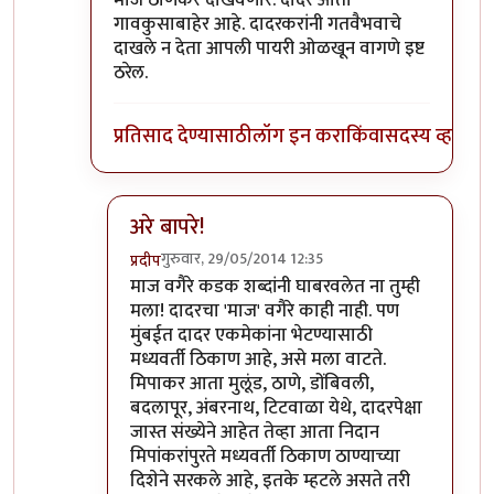
गावकुसाबाहेर आहे. दादरकरांनी गतवैभवाचे
दाखले न देता आपली पायरी ओळखून वागणे इष्ट
ठरेल.
प्रतिसाद देण्यासाठी
लॉग इन करा
किंवा
सदस्य व्हा
अरे बापरे!
गुरुवार, 29/05/2014 12:35
प्रदीप
In reply to
दादरकरांनी माज दाखवायचे दिवस
by
विश्
माज वगैरे कडक शब्दांनी घाबरवलेत ना तुम्ही
मला! दादरचा 'माज' वगैरे काही नाही. पण
मुंबईत दादर एकमेकांना भेटण्यासाठी
मध्यवर्ती ठिकाण आहे, असे मला वाटते.
मिपाकर आता मुलूंड, ठाणे, डोंबिवली,
बदलापूर, अंबरनाथ, टिटवाळा येथे, दादरपेक्षा
जास्त संख्येने आहेत तेव्हा आता निदान
मिपांकरांपुरते मध्यवर्ती ठिकाण ठाण्याच्या
दिशेने सरकले आहे, इतके म्हटले असते तरी