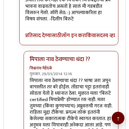
अर्थात तसं करणंही एक मिपाकर मिपाबद्दलची प्रेम
भावना वाढवतोच असतो हे सालं मी गडबडीत
विसरुन गेलो. सॉरी सेठ. :) आपल्याकरिता हा
विषय संपला. -दिलीप बिरुटे
प्रतिसाद देण्यासाठी
लॉग इन करा
किंवा
सदस्य व्हा
मिपाला नाव ठेवण्याचा धंदा ??
विश्वनाथ मेहेंदळे
गुरुवार, 29/05/2014 12:16
In reply to
हम्म
by
प्रा.डॉ.दिलीप बिरुटे
मिपाला नाव ठेवण्याचा धंदा ?? भाषा जरा जपून
वापरलीत तर बरे होईल. तोंडाचा पट्टा इतरांनाही
सोडता येतो हे ध्यानात ठेवा. मुळात मला "बिरुटे
certified मिपाप्रेमी" होण्यात रस नाही. मला
तुमच्या (किंवा कुणाच्याच) अप्रुवलची गरज नाही.
राहिला मुद्दा टीकेचा. प्रगल्भ लोकं इतरांनी
↑
केलेल्या सकारात्मक टीकेचे स्वागत करतात. हा
अनुभव मला मिपावरही अनेकदा आला आहे. पण