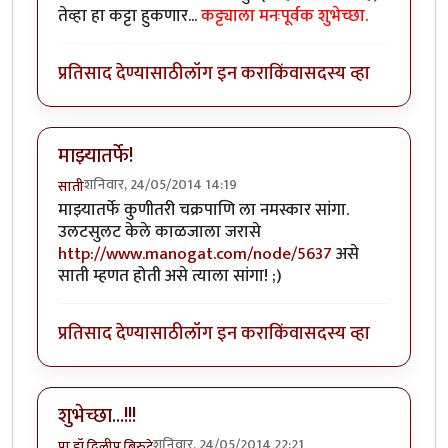
तेव्हा हा कट्टा हुकणार...
कट्ट्याला मनःपूर्वक शुभेच्छा.
प्रतिसाद देण्यासाठी
लॉग इन करा
किंवा
सदस्य व्हा
माझ्यातर्फे!
शनिवार, 24/05/2014 14:19
साती
माझ्यातर्फे कुणीतरी चक्रपाणि ला नमस्कार सांगा.
उलटसुलट केले काळजाला जरासे
http://www.manogat.com/node/5637
असे
साती म्हणत होती असे त्याला सांगा! ;)
प्रतिसाद देण्यासाठी
लॉग इन करा
किंवा
सदस्य व्हा
शुभेच्छा...!!!
शनिवार, 24/05/2014 22:21
प्रा.डॉ.दिलीप बिरुटे