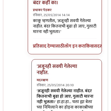
बंदर कहीं का।
प्रभाकर पेठकर
रविवार, 25/05/2014 14:14
In reply to
काका, यू टू ?... काकूंनी
by
डॉ सुहास म्हात
काकू म्हणतील, 'अजूनही सवयी गेलेल्या
नाहीत. बंदर कितनाभी बुढा हो जाए, गुलाटी
मारना नही भुलता।'
प्रतिसाद देण्यासाठी
लॉग इन करा
किंवा
सदस्य व्हा
'अजूनही सवयी गेलेल्या
नाहीत.
मदनबाण
रविवार, 25/05/2014 20:10
In reply to
बंदर कहीं का।
by
प्रभाकर पेठकर
'अजूनही सवयी गेलेल्या नाहीत. बंदर
कितनाभी बुढा हो जाए, गुलाटी मारना
नही भुलता।'
हा.हा.हा... चला ह्या बेला
च्या निमित्त्याने का होइना काकाश्रींच्या