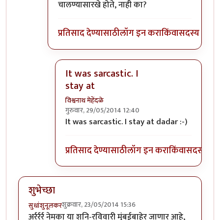
चालण्यासारखे होते, नाही का?
प्रतिसाद देण्यासाठी
लॉग इन करा
किंवा
सदस्य व्हा
It was sarcastic. I
stay at
विश्वनाथ मेहेंदळे
गुरुवार, 29/05/2014 12:40
In reply to
अरे बापरे!
by
प्रदीप
It was sarcastic. I stay at dadar :-)
प्रतिसाद देण्यासाठी
लॉग इन करा
किंवा
सदस्य व्हा
शुभेच्छा
शुक्रवार, 23/05/2014 15:36
सुधांशुनूलकर
अर्रर्रर्र नेमका या शनि-रविवारी मुंबईबाहेर जाणार आहे,