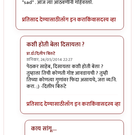
*sad* . आज त्या आठवणींनी गहिवरलो.
प्रतिसाद देण्यासाठी
लॉग इन करा
किंवा
सदस्य व्हा
कशी होती बेला दिसायला ?
प्रा.डॉ.दिलीप बिरुटे
शनिवार, 24/05/2014 22:27
In reply to
आठवणींनी गहिवरलो.
by
प्रभाकर पेठकर
पेठकर साहेब, दिसायला कशी होती बेला ?
तुम्हाला तिची कोणती गोष्ट आवडायची ? तुम्ही
तिच्या कोणत्या गुणांवर फिदा असायचे, जरा व्य.नि.
करा. ;) -दिलीप बिरुटे
प्रतिसाद देण्यासाठी
लॉग इन करा
किंवा
सदस्य व्हा
काय सांगू....