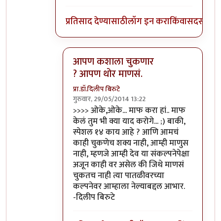
प्रतिसाद देण्यासाठी
लॉग इन करा
किंवा
सदस्य व्हा
आपण कशाला चुकणार
? आपण थोर माणसं.
प्रा.डॉ.दिलीप बिरुटे
गुरुवार, 29/05/2014 13:22
In reply to
ओके,ओके... माफ करा हां..
by
विश्वन
>>>> ओके,ओके... माफ करा हां.. माफ
केलं तुम भी क्या याद करोगे... ;) बाकी,
स्पेशल १४ काय आहे ? आणि आमचं
काही चुकणेच शक्य नाही, आम्ही माणुस
नाही, म्हणजे आम्ही देव या संकल्पनेपेक्षा
अजून काही वर असेल की जिथे माणसं
चुकतच नाही त्या पातळीवरच्या
कल्पनेवर आम्हाला नेल्याबद्दल आभार.
-दिलीप बिरुटे