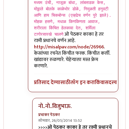
In reply to
काय सांगू....
by
प्रभाकर पेठकर
मध्यम उंची, नाजूक बांधा, लांबसडक केस,
मोठ्ठाले बोलके काळेभोर डोळे, निमुळती हनुवटी
आणि हाय चिकबोन्स (एव्हढेच वर्णन पुरे झाले).
मोहक हसणे, मधाळ किणकिणता आवाज,
शरीराला किंचित हेलकावा देत, शर्मिला
ओ पेठकर काका हे तर
टागोरसारखे चालणे
रश्मी प्रधानचे वर्णन आहे.
http://misalpav.com/node/26966
.
केसांच्या रचनेत किंचीत फरक. किंचीत कर्ली.
खांद्यावर रुळणारे. चेहेर्‍याला मस्त फ्रेम
करणारे.
प्रतिसाद देण्यासाठी
लॉग इन करा
किंवा
सदस्य व्हा
नो..नो..विजुभाऊ.
प्रभाकर पेठकर
सोमवार, 26/05/2014 13:52
In reply to
मध्यम उंची, नाजूक बांधा,
by
विजुभाऊ
>>>>ओ पेठकर काका हे तर रश्मी प्रधानचे