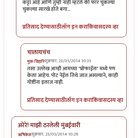
In reply to
मस्त...
by
मुक्त विहारि
कट्टा आहे आणि तुम्ही नाही म्हटले की फार चुकल्या
चुकल्या सारखे होते बगा...
प्रतिसाद देण्यासाठी
लॉग इन करा
किंवा
सदस्य व्हा
चालायचंच
शुक्रवार, 23/05/2014 10:35
मुक्त विहारि
In reply to
वी मिस यु अ लोट मूवी
by
आत्मशून्य
तसा उल्लेख आम्ही आमच्या "प्रोफाईल" मध्ये पण
केला आहेच. पोट नेईल तिथे जात असल्याने, काही
गोष्टींना इलाज नाही.
प्रतिसाद देण्यासाठी
लॉग इन करा
किंवा
सदस्य व्हा
अरेरे! माझी ठरलेली मुंबईवारी
शुक्रवार, 23/05/2014 10:29
ऋषिकेश