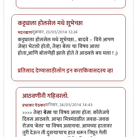
कट्ट्याला होलसेल मधे शुभेच्छा
शुक्रवार, 23/05/2014 12:24
मदनबाण
कट्ट्याला होलसेल मधे शुभेच्छा... बादवे :- विमे आपण
जेव्हा भेटलो होतो, तेव्हा बेला चा विषय आला
होता,आणि बोलणेही झाले होते ते आठवले बघ मला ! ;)
प्रतिसाद देण्यासाठी
लॉग इन करा
किंवा
सदस्य व्हा
आठवणींनी गहिवरलो.
शनिवार, 24/05/2014 14:43
प्रभाकर पेठकर
In reply to
कट्ट्याला होलसेल मधे शुभेच्छा
by
मदनबाण
>>>> तेव्हा
बेला
चा विषय आला होता. कॉलेजचे
दिवस आठवले. आम्हा मित्रमंडळीत जवळ-जवळ
रोजच 'बेला' चा विषय असायचा. आमच्या हातावर
तुरी देऊन ती दुसर्‍याचाच हात धरून निघून गेली