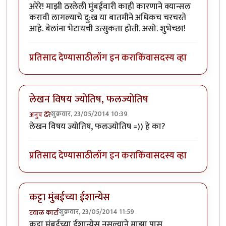
अरेरे! माझी ठरलेली मुंबईवारी काही कारणाने क्यान्सल
करावी लागल्याचे दु:ख या बातमीने अधिकच चरचरते
आहे. बेलांना भेटायची उत्सुकता होती. असो. शुभेच्छा!
प्रतिसाद देण्यासाठी
लॉग इन करा
किंवा
सदस्य व्हा
लेखन विषय ज्योतिष, फलज्योतिष
शुक्रवार, 23/05/2014 10:39
अनुप ढेरे
लेखन विषय ज्योतिष, फलज्योतिष =)) हे का?
प्रतिसाद देण्यासाठी
लॉग इन करा
किंवा
सदस्य व्हा
कट्टा मुंबईच्या ईशान्येस
शुक्रवार, 23/05/2014 11:59
टवाळ कार्टा
कट्टा मुंबईच्या ईशान्येस नसल्याने माझा पास