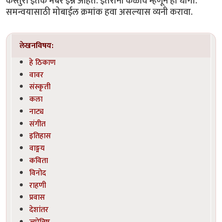
कस्तुरी इतके मेंबर इन्न आहेत. इतरांना कळावे म्हणून हा धागा.
समन्वयासाठी मोबाईल क्रमांक हवा असल्यास व्यनी करावा.
लेखनविषय:
हे ठिकाण
वावर
संस्कृती
कला
नाट्य
संगीत
इतिहास
वाङ्मय
कविता
विनोद
राहणी
प्रवास
देशांतर