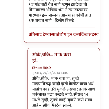
धड भांडताही येत नाही म्हणुन झालेला तो
विनाकारण औचित्य भंग. नै तर फाट्यावर
मारण्याबद्दल जालावर आमचाही कोणी हात
धरु शकत नाही. -दिलीप बिरुटे
प्रतिसाद देण्यासाठी
लॉग इन करा
किंवा
सदस्य व्हा
ओके,ओके... माफ करा
हां..
विश्वनाथ मेहेंदळे
गुरुवार, 29/05/2014 13:10
In reply to
असं का !
by
प्रा.डॉ.दिलीप बिरुटे
ओके,ओके... माफ करा हां.. तुम्ही
माझ्याविरुद्ध काही कृती केलीत याचा अर्थ
माझेच काहीतरी चुकले असणार इतके साधे
तर्कशास्त्र मला कळले नाही. स्पेशल 14
मधले तुम्ही, तुमचे काही चुकणे कसे शक्य
आहे.माझीच मिश्टेक झाली.