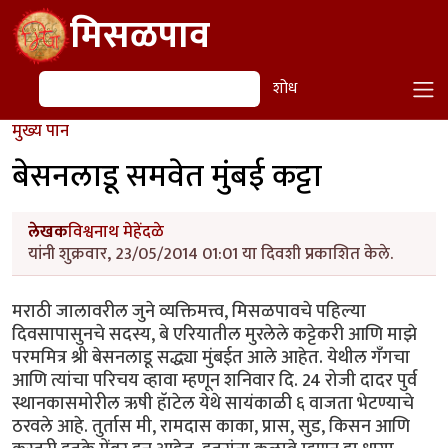
Skip to main content
मिसळपाव
शोध
शोध
मुख्य पान
बेसनलाडू समवेत मुंबई कट्टा
लेखक
विश्वनाथ मेहेंदळे
यांनी शुक्रवार, 23/05/2014 01:01 या दिवशी प्रकाशित केले.
मराठी जालावरील जुने व्यक्तिमत्त्व, मिसळपावचे पहिल्या
दिवसापासुनचे सदस्य, बे एरियातील मुरलेले कट्टेकरी आणि माझे
परममित्र श्री बेसनलाडू सद्ध्या मुंबईत आले आहेत. येथील गँगचा
आणि त्यांचा परिचय व्हावा म्हणून शनिवार दि. 24 रोजी दादर पुर्व
स्थानकासमोरील ऋषी हॅाटेल येथे सायंकाळी ६ वाजता भेटण्याचे
ठरवले आहे. तुर्तास मी, रामदास काका, प्रास, सुड, किसन आणि