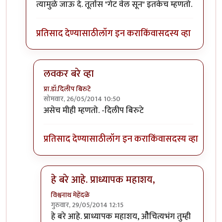
त्यामुळे जाऊ दे. तूर्तास "गेट वेल सून" इतकेच म्हणतो.
प्रतिसाद देण्यासाठी
लॉग इन करा
किंवा
सदस्य व्हा
लवकर बरे व्हा
प्रा.डॉ.दिलीप बिरुटे
सोमवार, 26/05/2014 10:50
In reply to
यावर एक खणखणित उत्तर दिले
by
विश्वनाथ मेह
असेच मीही म्हणतो. -दिलीप बिरुटे
प्रतिसाद देण्यासाठी
लॉग इन करा
किंवा
सदस्य व्हा
हे बरे आहे. प्राध्यापक महाशय,
विश्वनाथ मेहेंदळे
गुरुवार, 29/05/2014 12:15
In reply to
लवकर बरे व्हा
by
प्रा.डॉ.दिलीप बिरुटे
हे बरे आहे. प्राध्यापक महाशय, ओैचित्यभंग तुम्ही