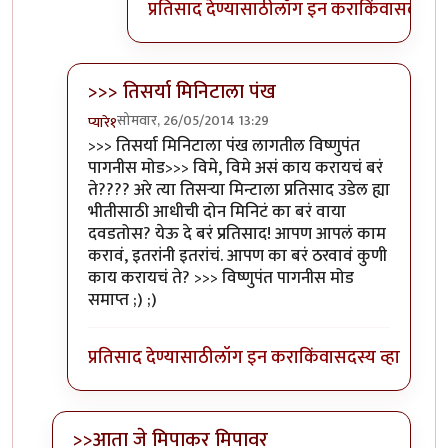
प्रतिसाद देण्यासाठी
लॉग इन करा
किंवा
सदस्य व्
>>> तिसर्या मिनिटाला पंख
सोमवार, 26/05/2014 13:29
प्यारे१
In reply to
यावर एक खणखणित उत्तर दिले
by
विश्वनाथ मेह
>>> तिसर्या मिनिटाला पंख लागतील विष्णुपंत
पागनीस मोड>>> विमे, विमे असं काय करायचं बरं
ते???? अरे त्या तिसर्‍या मिन्टाला प्रतिसाद उडेल ह्या
भीतीसाठी आधीची दोन मिनिटं का बरं वाया
दवडतोस? येऊ दे बरं प्रतिसाद! आपण आपलं काम
करावं, इतरांनी इतरांचं. आपण का बरं ठरवावं कुणी
काय करायचं ते? >>> विष्णुपंत पागनीस मोड
समाप्त ;) ;)
प्रतिसाद देण्यासाठी
लॉग इन करा
किंवा
सदस्य व्हा
>>आता जे मिपाकर मिपावर