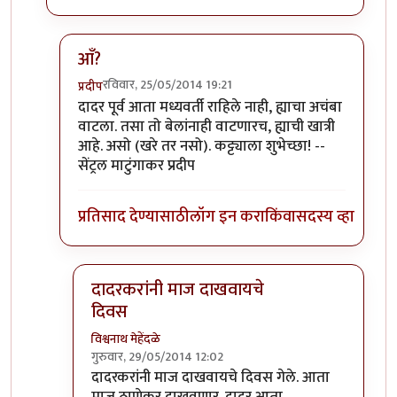
आँ?
रविवार, 25/05/2014 19:21
प्रदीप
In reply to
शनिवार संध्याकाळ म्हणजे
by
विश्वनाथ मेहेंदळे
दादर पूर्व आता मध्यवर्ती राहिले नाही, ह्याचा अचंबा
वाटला. तसा तो बेलांनाही वाटणारच, ह्याची खात्री
आहे. असो (खरे तर नसो). कट्ट्याला शुभेच्छा! --
सेंट्रल माटुंगाकर प्रदीप
प्रतिसाद देण्यासाठी
लॉग इन करा
किंवा
सदस्य व्हा
दादरकरांनी माज दाखवायचे
दिवस
विश्वनाथ मेहेंदळे
गुरुवार, 29/05/2014 12:02
In reply to
आँ?
by
प्रदीप
दादरकरांनी माज दाखवायचे दिवस गेले. आता
माज ठाणेकर दाखवणार. दादर आता