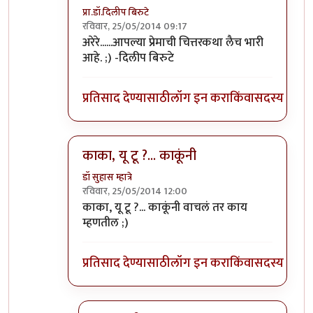
प्रा.डॉ.दिलीप बिरुटे
रविवार, 25/05/2014 09:17
In reply to
काय सांगू....
by
प्रभाकर पेठकर
अरेरे......आपल्या प्रेमाची चित्तरकथा लैच भारी
आहे. ;) -दिलीप बिरुटे
प्रतिसाद देण्यासाठी
लॉग इन करा
किंवा
सदस्य व्हा
काका, यू टू ?... काकूंनी
डॉ सुहास म्हात्रे
रविवार, 25/05/2014 12:00
In reply to
काय सांगू....
by
प्रभाकर पेठकर
काका, यू टू ?... काकूंनी वाचलं तर काय
म्हणतील ;)
प्रतिसाद देण्यासाठी
लॉग इन करा
किंवा
सदस्य व्हा