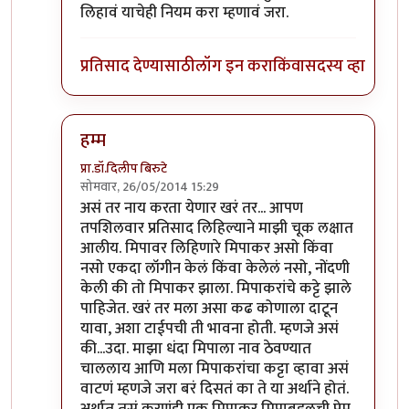
लिहावं याचेही नियम करा म्हणावं जरा.
प्रतिसाद देण्यासाठी
लॉग इन करा
किंवा
सदस्य व्हा
हम्म
प्रा.डॉ.दिलीप बिरुटे
सोमवार, 26/05/2014 15:29
In reply to
>>आता जे मिपाकर मिपावर लिहित
by
सूड
असं तर नाय करता येणार खरं तर... आपण
तपशिलवार प्रतिसाद लिहिल्याने माझी चूक लक्षात
आलीय. मिपावर लिहिणारे मिपाकर असो किंवा
नसो एकदा लॉगीन केलं किंवा केलेलं नसो, नोंदणी
केली की तो मिपाकर झाला. मिपाकरांचे कट्टे झाले
पाहिजेत. खरं तर मला असा कढ कोणाला दाटून
यावा, अशा टाईपची ती भावना होती. म्हणजे असं
की...उदा. माझा धंदा मिपाला नाव ठेवण्यात
चाललाय आणि मला मिपाकरांचा कट्टा व्हावा असं
वाटणं म्हणजे जरा बरं दिसतं का ते या अर्थाने होतं.