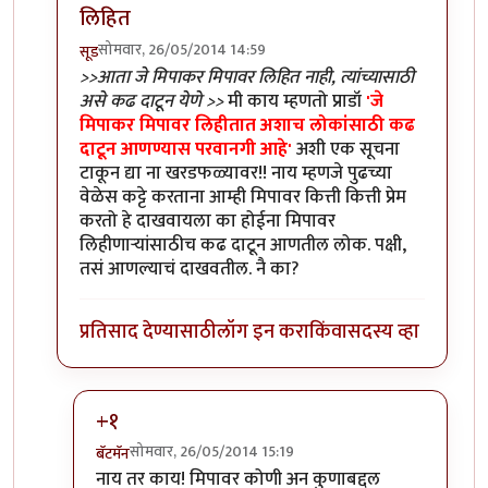
लिहित
सोमवार, 26/05/2014 14:59
सूड
In reply to
शुभेच्छा...!!!
by
प्रा.डॉ.दिलीप बिरुटे
>>आता जे मिपाकर मिपावर लिहित नाही, त्यांच्यासाठी
असे कढ दाटून येणे >>
मी काय म्हणतो प्राडॉ
'जे
मिपाकर मिपावर लिहीतात अशाच लोकांसाठी कढ
दाटून आणण्यास परवानगी आहे'
अशी एक सूचना
टाकून द्या ना खरडफळ्यावर!! नाय म्हणजे पुढच्या
वेळेस कट्टे करताना आम्ही मिपावर कित्ती कित्ती प्रेम
करतो हे दाखवायला का होईना मिपावर
लिहीणार्‍यांसाठीच कढ दाटून आणतील लोक. पक्षी,
तसं आणल्याचं दाखवतील. नै का?
प्रतिसाद देण्यासाठी
लॉग इन करा
किंवा
सदस्य व्हा
+१
सोमवार, 26/05/2014 15:19
बॅटमॅन
In reply to
>>आता जे मिपाकर मिपावर लिहित
by
सूड
नाय तर काय! मिपावर कोणी अन कुणाबद्दल