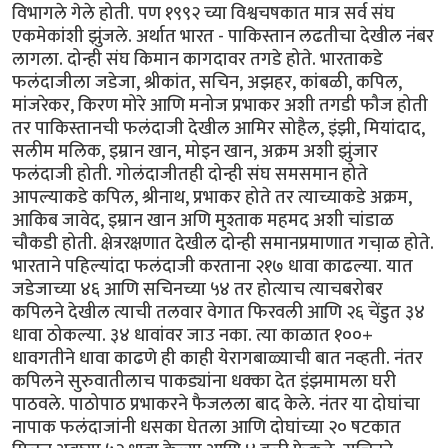
विभागले गेले होती. पण १९९२ च्या विश्वचषकात मात्र सर्व संघ
एकमेकांशी झुंजले. अर्थात भारत - पाकिस्तान लढतीचा देखील नंबर
लागला. दोन्ही संघ किमान कागदावर तगडे होते. भारताकडे
फलंदाजीला जडेजा, श्रीकांत, सचिन, अझहर, कांबळी, कपिल,
मांजरेकर, किरण मोरे आणि मनोज प्रभाकर अशी तगडी फौज होती
तर पाकिस्तानची फलंदाजी देखील आमिर सोहैल, इंझी, मियांदाद,
सलीम मलिक, इम्रान खान, मोइन खान, अक्रम अशी झुंजार
फलंदाजी होती. गोलंदाजीतही दोन्ही संघ समसमान होते
आपल्याकडे कपिल, श्रीनाथ, प्रभाकर होते तर त्याच्याकडे अक्रम,
आकिब जावेद, इम्रान खान अणि मुश्ताक महमद अशी चांडाळ
चौकडी होती. क्षेत्ररक्षणात देखील दोन्ही समानप्रमाणात गचा़ळ होते.
भारताने पहिल्यांदा फलंदाजी करताना २१७ धावा काढल्या. यात
जडेजाच्या ४६ आणि सचिनच्या ५४ तर होत्याच त्याचबरोबर
कपिलने देखील त्याची तलवार वेगात फिरवली आणि २६ चेंडुत ३४
धावा ठोकल्या. ३४ धावांवर जाउ नका. त्या काळात १००+
धावगतीने धावा काढणे ही काही येरागबाळ्याची बात नव्हती. नंतर
कपिलने सुरुवातीलाच पाकड्यांना धक्का देत इंझमामला घरी
पाठवले. पाठोपाठ प्रभाकरने फैजलला बाद केले. नंतर या दोघांचा
नापाक फलंदाजांनी धसका घेतला आणि दोघांच्या २० षटकात