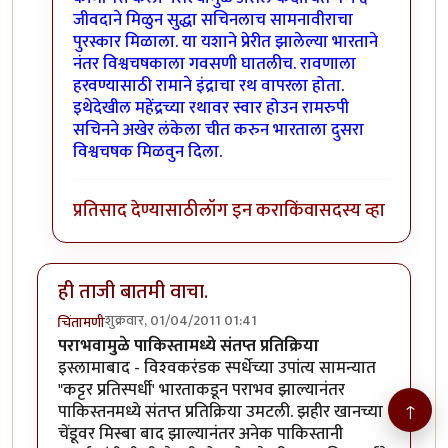
जीवदाने मिळुन सुद्धा सचिनलाच सामनावीराचा
पुरस्कार मिळाला. या यशाने प्रेरीत झालेल्या भारताने
नंतर विश्वचषकाला गवसणी घातलीच. रावणाला
हरवण्यासाठी रामाने इंद्राचा रथ वापरला होता.
इथेदेखील महेंद्रच्या रथावर स्वार होउन रामरुपी
सचिनने अखेर लंकेला चीत करुन भारताला दुसरा
विश्वचषक मिळवुन दिला.
प्रतिसाद देण्यासाठी
लॉग इन करा
किंवा
सदस्य व्हा
ही ताजी बातमी वाचा.
शुक्रवार, 01/04/2011 01:41
चिंतामणी
पराभवामुळे पाकिस्तामध्ये संतप्त प्रतिक्रिया
इस्लामाबाद - विश्‍वकरंडक स्पर्धेच्या उपांत्य सामन्यात
"कट्टर प्रतिस्पर्धी' भारताकडून पराभव झाल्यानंतर
↑
पाकिस्तनमध्ये संतप्त प्रतिक्रिया उमटली. झहीर खानच्या
चेंडूवर मिस्बा बाद झाल्यानंतर अनेक पाकिस्तानी