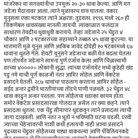
मांजरेकर या सगळ्यांनीचा उपयुक्त २०-३० धावा केल्या. आणि मग
जडेजा मैदानावर आला. त्याने मुळावरच घाव घातला. वकार
युनुसला एका षटकात त्याने अक्षरश: तुडवला. १९९६ मध्ये २६० ही
जिंकणेबल धावसंख्या मानली जायची. त्याकाळात फलंदाज
साधारण तेवढीच धुवाधुवी करायचे. तेव्हा जडेजाने २५ चेंडुत ४
चौकार आणि २ षटकारांच्या सहाय्याने तब्बल ४५ धावा कुटल्या. या
मारामारी मुळे युनुस आणि आकिब जावेद दोघेही १० षटकांमध्ये ६७
धावांना धुतले गेले. शेवटी युनुसने जडेजाचा बळी घेत बदला घेतला
पण तोपर्यंत जडेजाने सामना पुर्ण एंजॉय केला आणि चिन्नास्वामी
वरच्या ४००००+ लोकांनी सुद्धा. त्यांच्या एंजॉयमेंट मध्ये कुठेही खंड
पडु नये याची पुर्ण काळजी नंतर आमिर सोहेल आणि वेंकटेश
प्रसादने घेतली. २८७ धावांचा पाठलाग करताना आमिर सोहैल -
सईद अन्वर द्वयीने भारतीयांच्या तोंडचे पाणी पळवले. ३२ चेंडुत ४८
धावा काढुन अन्वर परतला. पण सोहैलचा धडाका कायम होता.
समोर वेंकटेश प्रसादसारखा गोलंदाज असेल तर क्या कहने. त्याने
प्रसादला धुतला. एक चेंडु सीमापार धुडकवुन त्याने प्रसादला त्याची
जागा दाखवली. आणि नंतर न भूतो न भविष्यति घटना घडली. एरवी
ज्याच्या चेहेर्‍यावरची माशी कधी हलायची नाही अश्या प्रसादने
पुढच्याच चेंडुवर सोहैलच्या यष्ट्या वाकवल्या आणि पॅविलियनकडे