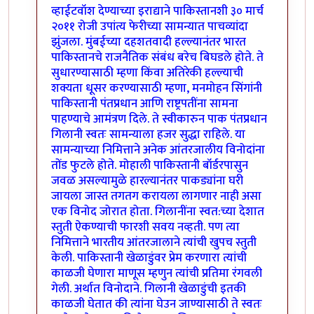
व्हाईटवॉश देण्याच्या इराद्याने पाकिस्तानशी ३० मार्च
२०११ रोजी उपांत्य फेरीच्या सामन्यात पाचव्यांदा
झुंजला. मुंबईच्या दहशतवादी हल्ल्यानंतर भारत
पाकिस्तानचे राजनैतिक संबंध बरेच बिघडले होते. ते
सुधारण्यासाठी म्हणा किंवा अतिरेकी हल्ल्याची
शक्यता धूसर करण्यासाठी म्हणा, मनमोहन सिंगांनी
पाकिस्तानी पंतप्रधान आणि राष्ट्रपतींना सामना
पाहण्याचे आमंत्रण दिले. ते स्वीकारुन पाक पंतप्रधान
गिलानी स्वतः सामन्याला हजर सुद्धा राहिले. या
सामन्याच्या निमित्ताने अनेक आंतरजालीय विनोदांना
तोंड फुटले होते. मोहाली पाकिस्तानी बॉर्डरपासुन
जवळ असल्यामुळे हारल्यानंतर पाकड्यांना घरी
जायला जास्त तगतग करायला लागणार नाही असा
एक विनोद जोरात होता. गिलानींना स्वत:च्या देशात
स्तुती ऐकण्याची फारशी सवय नव्हती. पण त्या
निमित्ताने भारतीय आंतरजालाने त्यांची खुपच स्तुती
केली. पाकिस्तानी खेळाडुंवर प्रेम करणारा त्यांची
काळजी घेणारा माणूस म्हणुन त्यांची प्रतिमा रंगवली
गेली. अर्थात विनोदाने. गिलानी खेळाडुंची इतकी
काळजी घेतात की त्यांना घेउन जाण्यासाठी ते स्वतः