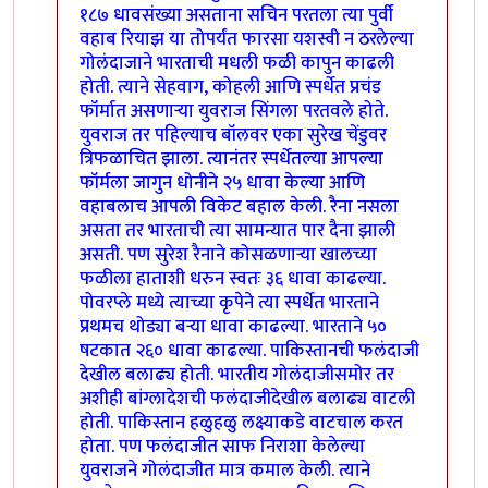
१८७ धावसंख्या असताना सचिन परतला त्या पुर्वी
वहाब रियाझ या तोपर्यंत फारसा यशस्वी न ठरलेल्या
गोलंदाजाने भारताची मधली फळी कापुन काढली
होती. त्याने सेहवाग, कोहली आणि स्पर्धेत प्रचंड
फॉर्मात असणार्‍या युवराज सिंगला परतवले होते.
युवराज तर पहिल्याच बॉलवर एका सुरेख चेंडुवर
त्रिफळाचित झाला. त्यानंतर स्पर्धेतल्या आपल्या
फॉर्मला जागुन धोनीने २५ धावा केल्या आणि
वहाबलाच आपली विकेट बहाल केली. रैना नसला
असता तर भारताची त्या सामन्यात पार दैना झाली
असती. पण सुरेश रैनाने कोसळणार्‍या खालच्या
फळीला हाताशी धरुन स्वतः ३६ धावा काढल्या.
पोवरप्ले मध्ये त्याच्या कृपेने त्या स्पर्धेत भारताने
प्रथमच थोड्या बर्‍या धावा काढल्या. भारताने ५०
षटकात २६० धावा काढल्या. पाकिस्तानची फलंदाजी
देखील बलाढ्य होती. भारतीय गोलंदाजीसमोर तर
अशीही बांग्लादेशची फलंदाजीदेखील बलाढ्य वाटली
होती. पाकिस्तान हळुहळु लक्ष्याकडे वाटचाल करत
होता. पण फलंदाजीत साफ निराशा केलेल्या
युवराजने गोलंदाजीत मात्र कमाल केली. त्याने