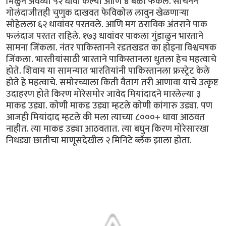
मिळुन अवघ्या ५२ धावा केल्या आणि ४ बळी फेकले. सचिनने
गोलंदाजीतही चुणुक दाखवत फेविकोल लावुन खेळणार्‍या
सोहेलला ६२ धावांवर परतवले. आणि मग ठराविक अंतराने पाक
फलंदाज परतत राहिले. १७३ धावांवर पाकला गुंडाळुन भारताने
सामना जिंकला. नंतर पाकिस्तानने रडतखडत का होइना विश्वचषक
जिंकला. भारतीयांसाठी भारताने पाकिस्तानला धुतला हेच महत्वाचे
होते. शिवाय या सामन्यात भारतियांनी पाकिस्तानला फ्रस्ट्रेट केले
होते हे महत्वाचे. समोरच्याला किती वैताग तरी आणावा याचे उत्कृष्ट
उदाहरण होते किरण मोरेसमोर जावेद मियांदादने मारलेल्या ३
माकड उड्या. कोणी माकड उड्या म्हटले कोणी कांगारु उड्या. पण
आजही मियांदाद म्हटले की मला त्याच्या ८०००+ धावा आठवत
नाहीत. त्या माकड उड्या आठवतात. त्या बघुन किरण मोरेसारखा
निधड्या छातीचा माणूसदेखील २ मिनिटे ब्लँक झाला होता.