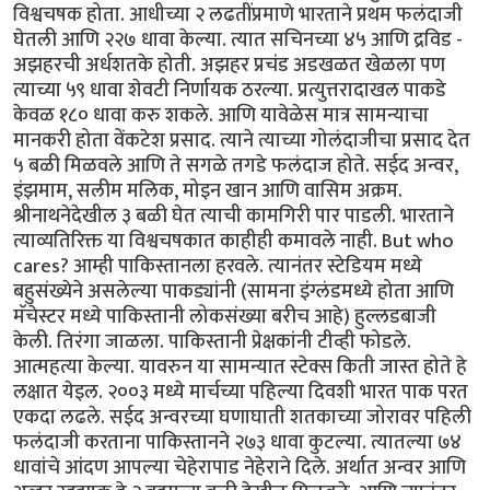
विश्वचषक होता. आधीच्या २ लढतींप्रमाणे भारताने प्रथम फलंदाजी
घेतली आणि २२७ धावा केल्या. त्यात सचिनच्या ४५ आणि द्रविड -
अझहरची अर्धशतके होती. अझहर प्रचंड अडखळत खेळला पण
त्याच्या ५९ धावा शेवटी निर्णायक ठरल्या. प्रत्युत्तरादाखल पाकडे
केवळ १८० धावा करु शकले. आणि यावेळेस मात्र सामन्याचा
मानकरी होता वेंकटेश प्रसाद. त्याने त्याच्या गोलंदाजीचा प्रसाद देत
५ बळी मिळवले आणि ते सगळे तगडे फलंदाज होते. सईद अन्वर,
इंझमाम, सलीम मलिक, मोइन खान आणि वासिम अक्रम.
श्रीनाथनेदेखील ३ बळी घेत त्याची कामगिरी पार पाडली. भारताने
त्याव्यतिरिक्त या विश्वचषकात काहीही कमावले नाही. But who
cares? आम्ही पाकिस्तानला हरवले. त्यानंतर स्टेडियम मध्ये
बहुसंख्येने असलेल्या पाकड्यांनी (सामना इंग्लंडमध्ये होता आणि
मॅचेस्टर मध्ये पाकिस्तानी लोकसंख्या बरीच आहे) हुल्लडबाजी
केली. तिरंगा जाळला. पाकिस्तानी प्रेक्षकांनी टीव्ही फोडले.
आत्महत्या केल्या. यावरुन या सामन्यात स्टेक्स किती जास्त होते हे
लक्षात येइल. २००३ मध्ये मार्चच्या पहिल्या दिवशी भारत पाक परत
एकदा लढले. सईद अन्वरच्या घणाघाती शतकाच्या जोरावर पहिली
फलंदाजी करताना पाकिस्तानने २७३ धावा कुटल्या. त्यातल्या ७४
धावांचे आंदण आपल्या चेहेरापाड नेहेराने दिले. अर्थात अन्वर आणि