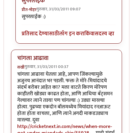
सुपरलाईक
गुरुवार, 31/03/2011 09:07
प्रीत-मोहर
In reply to
पाकिस्तानचे तोंड काळे करून
by
नगरीनिरंजन
सुपरलाईक :)
प्रतिसाद देण्यासाठी
लॉग इन करा
किंवा
सदस्य व्हा
चांगला आढावा
गुरुवार, 31/03/2011 00:37
सखी
चांगला आढावा घेतला आहे, आपण जिंकल्यामुळे
अजुनच आनंदात भर पडली. फक्त ते मोरे-मियांदादचे
संदर्भ बरोबर आहेत का? मला वाटते किरण मोरेपण
काहीतरी खोड्या काढत होता, आणि आधिचा बॅट्समन
गेल्यावर त्याने तश्या पण चांगल्या :) उड्या मारल्या
होत्या. पुढच्या एकदोन बॉलमध्येच मियांदाद रनआऊट
होता होता वाचला, आणि त्याने अगदी माकडउड्याच
मारल्या. दुवा
http://cricketnext.in.com/news/when-more-
got-under-miandads-skin/55928-…
माझे संदर्भ