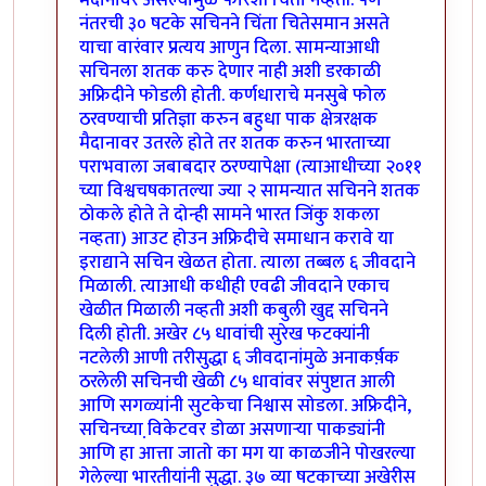
मैदानावर असल्यामुळे फारशी चिंता नव्हती. पण
नंतरची ३० षटके सचिनने चिंता चितेसमान असते
याचा वारंवार प्रत्यय आणुन दिला. सामन्याआधी
सचिनला शतक करु देणार नाही अशी डरकाळी
अफ्रिदीने फोडली होती. कर्णधाराचे मनसुबे फोल
ठरवण्याची प्रतिज्ञा करुन बहुधा पाक क्षेत्ररक्षक
मैदानावर उतरले होते तर शतक करुन भारताच्या
पराभवाला जबाबदार ठरण्यापेक्षा (त्याआधीच्या २०११
च्या विश्वचषकातल्या ज्या २ सामन्यात सचिनने शतक
ठोकले होते ते दोन्ही सामने भारत जिंकु शकला
नव्हता) आउट होउन अफ्रिदीचे समाधान करावे या
इराद्याने सचिन खेळत होता. त्याला तब्बल ६ जीवदाने
मिळाली. त्याआधी कधीही एवढी जीवदाने एकाच
खेळीत मिळाली नव्हती अशी कबुली खुद्द सचिनने
दिली होती. अखेर ८५ धावांची सुरेख फटक्यांनी
नटलेली आणी तरीसुद्धा ६ जीवदानांमुळे अनाकर्ष़क
ठरलेली सचिनची खेळी ८५ धावांवर संपुष्टात आली
आणि सगळ्यांनी सुटकेचा निश्वास सोडला. अफ्रिदीने,
सचिनच्या वि़केटवर डोळा असणार्‍या पाकड्यांनी
आणि हा आत्ता जातो का मग या काळजीने पोखरल्या
गेलेल्या भारतीयांनी सुद्धा. ३७ व्या षटकाच्या अखेरीस