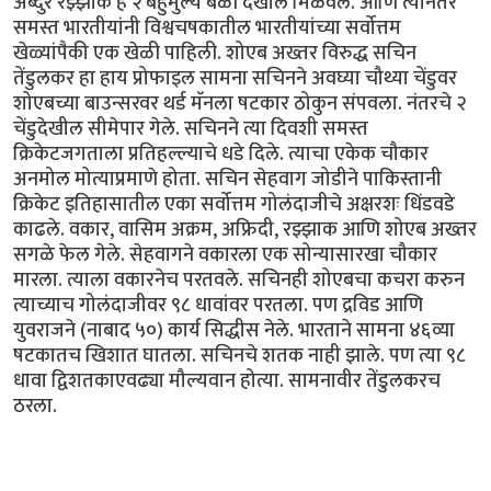
अब्दुर रझ्झाक हे २ बहुमुल्य बळी देखील मिळवले. आणि त्यानंतर
समस्त भारतीयांनी विश्वचषकातील भारतीयांच्या सर्वोत्तम
खेळ्यांपैकी एक खेळी पाहिली. शोएब अख्तर विरुद्ध सचिन
तेंडुलकर हा हाय प्रोफाइल सामना सचिनने अवघ्या चौथ्या चेंडुवर
शोएबच्या बाउन्सरवर थर्ड मॅनला षटकार ठोकुन संपवला. नंतरचे २
चेंडुदेखील सीमेपार गेले. सचिनने त्या दिवशी समस्त
क्रिकेटजगताला प्रतिहल्ल्याचे धडे दिले. त्याचा एकेक चौकार
अनमोल मोत्याप्रमाणे होता. सचिन सेहवाग जोडीने पाकिस्तानी
क्रिकेट इतिहासातील एका सर्वोत्तम गोलंदाजीचे अक्षरशः धिंडवडे
काढले. वकार, वासिम अक्रम, अफ्रिदी, रझ्झाक आणि शोएब अख्तर
सगळे फेल गेले. सेहवागने वकारला एक सोन्यासारखा चौकार
मारला. त्याला वकारनेच परतवले. सचिनही शोएबचा कचरा करुन
त्याच्याच गोलंदाजीवर ९८ धावांवर परतला. पण द्रविड आणि
युवराजने (नाबाद ५०) कार्य सिद्धीस नेले. भारताने सामना ४६व्या
षटकातच खिशात घातला. सचिनचे शतक नाही झाले. पण त्या ९८
धावा द्विशतकाएवढ्या मौल्यवान होत्या. सामनावीर तेंडुलकरच
ठरला.