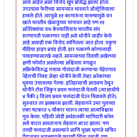
आले आहेत असा विनोद खुप प्रसिद्ध झाला होता.
उपउपांत्य फेरीच्या सामन्यात भारताने ऑस्ट्रेलियाला
हरवले होते. त्यामुळे ११ कागारुंना मारल्यामुळे वन
खाते भारतीय खेळाडुंच्या मागावर आहे पण ११
अतिरेक्यांचा वध केल्याशिवाय भारतीय संघ
शरणागती पत्करणार नाही असे धोनीने जाहीर केले
आहे असाही एक विनोद सांगितला जात होता. एकुण
मीडिया हाइप प्रचंड होती. हार पत्करणे कोणालाही
परवडण्यासारखे नव्हते. सामन्याच्या दिवशी अखेरच्या
क्षणी फॉर्मात असलेल्या अश्विनला वगळुन
अफ्रिकेविरुद्ध गचाळ गोलंदाजी करणार्‍या चेहेरापाड
नेहेराची निवड जेव्हा धोनीने केली तेव्हा अनेकांच्या
भुवया उंचावल्या गेल्या. इतिहासाची आठवण ठेवुन
धोनीने टॉस जिंकुन प्रथम फलंदाजी घेतली (त्याआधीचे
४ पैकी ३ विजय प्रथम फलंदाजी घेउन मिळवले होते).
सुरुवात तर झक्कास झाली. सेहवागने उमर गुलच्या
एका षटकात ५ चौकार मारुन त्याचा आत्मविश्वास
गुल केला. पहिली जोडी अर्धशतकी भागिदारी करेल
असे वाटत असतानाच सेहवाग आउट झाला. पण
तगडी फलंदाजी असल्याने आणि मुख्य म्हणजे सचिन