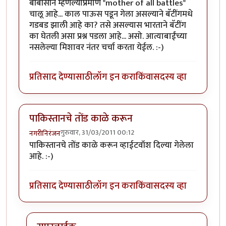
बीबीसीने म्हणल्याप्रमाणे "mother of all battles"
चालू आहे... काल पाऊस पडून गेला असल्याने बॅटींगमधे
गडबड झाली आहे का? तसे असल्यास भारताने बॅटींग
का घेतली असा प्रश्न पडला आहे... असो. आत्याबाईंच्या
नसलेल्या मिशावर नंतर चर्चा करता येईल. :-)
प्रतिसाद देण्यासाठी
लॉग इन करा
किंवा
सदस्य व्हा
पाकिस्तानचे तोंड काळे करून
गुरुवार, 31/03/2011 00:12
नगरीनिरंजन
पाकिस्तानचे तोंड काळे करून व्हाईटवॉश दिल्या गेलेला
आहे. :-)
प्रतिसाद देण्यासाठी
लॉग इन करा
किंवा
सदस्य व्हा