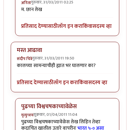
गुरुवार, 31/03/2011 02:25
अनिता
In reply to
ऐतिहासिक सामना जिंकल्या
by
शिल्पा ब
म. छान लेख
प्रतिसाद देण्यासाठी
लॉग इन करा
किंवा
सदस्य व्हा
मस्त आढावा
गुरुवार, 31/03/2011 19:50
संदीप चित्रे
कालच्या सामन्याचीही ह्यात भर घालणार का?
प्रतिसाद देण्यासाठी
लॉग इन करा
किंवा
सदस्य व्हा
पुढच्या विश्वचषकाच्यावेळेस
शुक्रवार, 01/04/2011 11:04
मृत्युन्जय
In reply to
मस्त आढावा
by
संदीप चित्रे
पुढच्या विश्वचषकाच्यावेळेस लेख लिहिन तेव्हा
कदाचित खालील उतारे वापरीनः
भारत ५-० असा