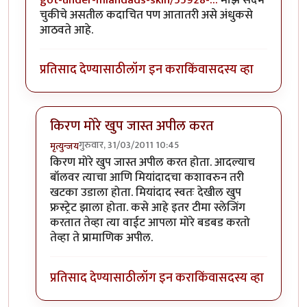
चुकीचे असतील कदाचित पण आतातरी असे अंधुकसे
आठवते आहे.
प्रतिसाद देण्यासाठी
लॉग इन करा
किंवा
सदस्य व्हा
किरण मोरे खुप जास्त अपील करत
गुरुवार, 31/03/2011 10:45
मृत्युन्जय
In reply to
चांगला आढावा
by
सखी
किरण मोरे खुप जास्त अपील करत होता. आदल्याच
बॉलवर त्याचा आणि मियांदादचा कशावरुन तरी
खटका उडाला होता. मियांदाद स्वतः देखील खुप
फ्रस्ट्रेट झाला होता. कसे आहे इतर टीमा स्लेजिंग
करतात तेव्हा त्या वाईट आपला मोरे बडबड करतो
तेव्हा ते प्रामाणिक अपील.
प्रतिसाद देण्यासाठी
लॉग इन करा
किंवा
सदस्य व्हा