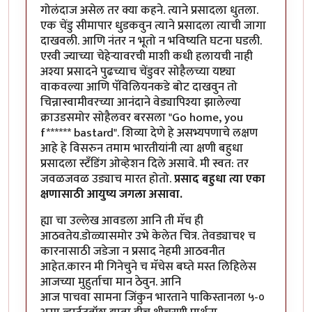
गोलंदाज असेल तर क्या कहने. त्याने प्रसादला धुतला.
एक चेंडु सीमापार धुडकवुन त्याने प्रसादला त्याची जागा
दाखवली. आणि नंतर न भूतो न भविष्यति घटना घडली.
एरवी ज्याच्या चेहेर्‍यावरची माशी कधी हलायची नाही
अश्या प्रसादने पुढच्याच चेंडुवर सोहैलच्या यष्ट्या
वाकवल्या आणि पॅविलियनकडे बोट दाखवुन तो
चिन्नास्वामीवरच्या आनंदाने वेड्यापिश्या झालेल्या
क्राउडसमोर सोहैलवर बरसला "Go home, you
f****** bastard". शिव्या देणे हे असभ्यपणाचे लक्षण
आहे हे विसरुन तमाम भारतीयांनी त्या क्षणी बहुधा
प्रसादला स्टँडिंग ओव्हेशन दिले असावे. मी स्वत: तर
जवळजवळ उड्याच मारत होतो.
प्रसाद बहुधा त्या एका
क्षणासाठी आयुष्य जगला असावा.
ह्या चा उल्लेख आवडला आनि ती मॅच ही
आठवतेय.डोळ्यासमोर उभे केलेत चित्र. तेवड्याच१ च
कारनासाठी जडेजा न प्रसाद नेहमी आठवनीत
आहेत.कारन मी गिनेचुने च मॅचेस बघ्ते मस्त लिहिलेस
आजच्या मुहुर्ताचा मान ठेवुन. आनि
आज पाचवा सामना जिंकुन भारताने पाकिस्तानला ५-०