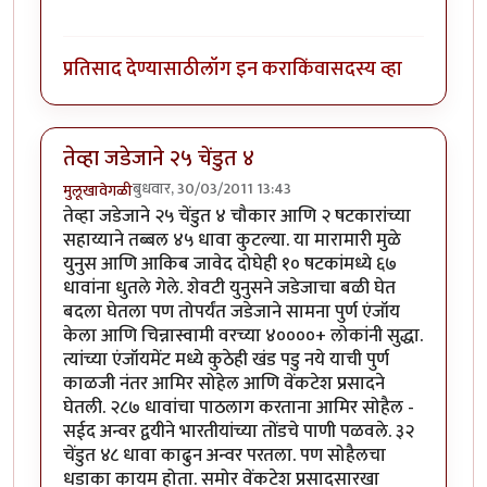
प्रतिसाद देण्यासाठी
लॉग इन करा
किंवा
सदस्य व्हा
तेव्हा जडेजाने २५ चेंडुत ४
बुधवार, 30/03/2011 13:43
मुलूखावेगळी
तेव्हा जडेजाने २५ चेंडुत ४ चौकार आणि २ षटकारांच्या
सहाय्याने तब्बल ४५ धावा कुटल्या. या मारामारी मुळे
युनुस आणि आकिब जावेद दोघेही १० षटकांमध्ये ६७
धावांना धुतले गेले. शेवटी युनुसने जडेजाचा बळी घेत
बदला घेतला पण तोपर्यंत जडेजाने सामना पुर्ण एंजॉय
केला आणि चिन्नास्वामी वरच्या ४००००+ लोकांनी सुद्धा.
त्यांच्या एंजॉयमेंट मध्ये कुठेही खंड पडु नये याची पुर्ण
काळजी नंतर आमिर सोहेल आणि वेंकटेश प्रसादने
घेतली. २८७ धावांचा पाठलाग करताना आमिर सोहैल -
सईद अन्वर द्वयीने भारतीयांच्या तोंडचे पाणी पळवले. ३२
चेंडुत ४८ धावा काढुन अन्वर परतला. पण सोहैलचा
धडाका कायम होता. समोर वेंकटेश प्रसादसारखा