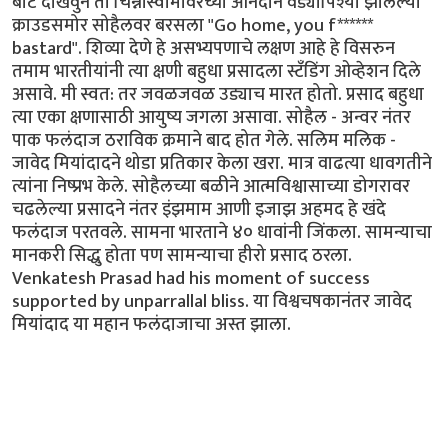
बोट दाखवुन तो चिन्नास्वामीवरच्या आनंदाने वेड्यापिश्या झालेल्या
क्राउडसमोर सोहैलवर बरसला "Go home, you f******
bastard". शिव्या देणे हे असभ्यपणाचे लक्षण आहे हे विसरुन
तमाम भारतीयांनी त्या क्षणी बहुधा प्रसादला स्टँडिंग ओव्हेशन दिले
असावे. मी स्वत: तर जवळजवळ उड्याच मारत होतो. प्रसाद बहुधा
त्या एका क्षणासाठी आयुष्य जगला असावा. सोहैल - अन्वर नंतर
पाक फलंदाज ठराविक क्रमाने बाद होत गेले. सलिम मलिक -
जावेद मियांदादने थोडा प्रतिकार केला खरा. मात्र वाढत्या धावगतीने
त्यांना निष्प्रभ केले. सोहैलच्या बळीने आत्मविश्वासाच्या डोगरावर
चढलेल्या प्रसादने नंतर इंझमाम आणी इजाझ अहमद हे खंदे
फलंदाज परतवले. सामना भारताने ४० धावांनी जिंकला. सामन्याचा
मानकरी सिद्धु होता पण सामन्याचा हीरो प्रसाद ठरला.
Venkatesh Prasad had his moment of success
supported by unparrallal bliss. या विश्वचषकानंतर जावेद
मियांदाद या महान फलंदाजाचा अस्त झाला.