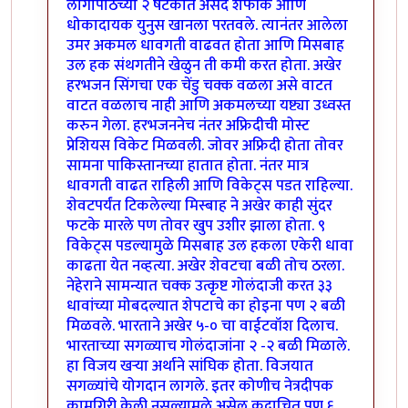
लागोपाठच्या २ षटकात असद शफीक आणि
धोकादायक युनुस खानला परतवले. त्यानंतर आलेला
उमर अकमल धावगती वाढवत होता आणि मिसबाह
उल हक संथगतीने खेळुन ती कमी करत होता. अखेर
हरभजन सिंगचा एक चेंडु चक्क वळला असे वाटत
वाटत वळलाच नाही आणि अकमलच्या यष्ट्या उध्वस्त
करुन गेला. हरभजननेच नंतर अफ्रिदीची मोस्ट
प्रेशियस विकेट मिळवली. जोवर अफ्रिदी होता तोवर
सामना पाकिस्तानच्या हातात होता. नंतर मात्र
धावगती वाढत राहिली आणि विकेट्स पडत राहिल्या.
शेवटपर्यंत टिकलेल्या मिस्बाह ने अखेर काही सुंदर
फटके मारले पण तोवर खुप उशीर झाला होता. ९
विकेट्स पडल्यामुळे मिसबाह उल हकला एकेरी धावा
काढता येत नव्हत्या. अखेर शेवटचा बळी तोच ठरला.
नेहेराने सामन्यात चक्क उत्कृष्ट गोलंदाजी करत ३३
धावांच्या मोबदल्यात शेपटाचे का होइना पण २ बळी
मिळवले. भारताने अखेर ५-० चा वाईटवॉश दिलाच.
भारताच्या सगळ्याच गोलंदाजांना २ -२ बळी मिळाले.
हा विजय खर्‍या अर्थाने सांघिक होता. विजयात
सगळ्यांचे योगदान लागले. इतर कोणीच नेत्रदीपक
कामगिरी केली नसल्यामुळे असेल कदाचित पण ६