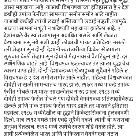
आजचा भारत - पाकिस्तान सामना हा तिसर्‍या महायुद्धापेक्षा सुद्धा
जास्त महत्वाचा आहे. याआधी विश्वचषकाच्या इतिहासात हे २ देश
कधीही उपांत्य फेरीच्या सामन्यात समोरासमोर आले नाहीत.
याआधी कधीही त्यांची लढाई अस्तित्वाची लढाई नव्हती. त्यामुळे
आजचा सामना न भूतो न भविष्यति महत्वाचा झालेला आहे. २
देशांमधले वैर स्वातंत्र्यापासुन अबाधित असले आणि खेळात
वैरभावना असु नये अशी काही लोकांची पांचट प्रतिक्रिया असली
तरी जेव्हापासुन दोन्ही देशांनी स्वतंत्र्यरीत्या क्रिकेट खेळायला
सुरुवात केली तेव्हापासुन दोघांचे मैदानावरचे वैर टिकुन आहे. दर
स्पर्धेगणिक वाढते आहे. विश्वचषक म्हटल्यावर तर त्याला युद्धाचेच
स्वरुप प्राप्त होते. दोन्ही देशांकडच्या खेळाडुंच्या सुदैवाने पहिले ४
विश्वचषक हे २ देश समोरासमोर आले नाहीत. पहिल्या विश्वचषकात
दोघेही साखळी सामन्यातच गारद झाले. १९७९ मध्ये पाकडे उपांत्य
फेरीत पोचले पण भारत साखळीतच गारद झाला. १९८३ मध्ये
दोघेही उपांत्य फेरीत पोचले पण दोघेही वेगवेगळ्या प्रतिस्पर्द्यांविरुद्ध
खेळले आणि पाक उपांत्य फेरीत गारद झाले तर भारताने इतिहास
घडवला. १९८७ मध्येदेखील या द्वंद्वाने क्रिकेटरसिकांना हुलकावणी
दिली. मात्र १९९२ मधले संघ एवढे सुदैवी नव्हते. त्यांनी या थराराचा
अनुभव घेतलाच. १९९२ मध्ये स्पर्धेचे स्वरुप थोडे वेगळे होते. त्या
आधी प्रत्येकवेळेस भारत आणि पाकिस्तान वेगवेगळ्या गटात