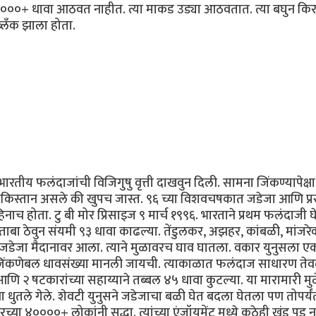
ा ८०००+ धावा आठवत नाहीत. त्या माकड उड्या आठवतात. त्या बघुन कि
्लँक झाला होता.
ारतीय फलंदाजांची विजिगुषु वृत्ती दाखवुन दिली. सामना जिंकण्यापेक्षा
 पाकिस्तान असले की खुपच जास्त. ९६ च्या विशवचषकात जडेजा आणि प्र
हिनाच होता. टु बी मोर प्रिसाइज ९ मार्च १९९६. भारताने प्रथम फलंदाजी 
र ताबा ठेवुन संयमी ९३ धावा काढल्या. तेंडुलकर, अझहर, कांबळी, मांजर
 जडेजा मैदानावर आला. त्याने मुळावरच घाव घातला. वकार युनुसला ए
ी जिंकणेबल धावसंख्या मानली जायची. त्याकाळात फलंदाज साधारण ते
 आणि २ षटकारांच्या सहाय्याने तब्बल ४५ धावा कुटल्या. या मारामारी मुळ
धुतले गेले. शेवटी युनुसने जडेजाचा बळी घेत बदला घेतला पण तोपर्यं
्या ४००००+ लोकांनी सुद्धा. त्यांच्या एंजॉयमेंट मध्ये कुठेही खंड पडु 