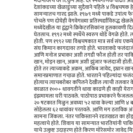
मैदानावरचे वैर टिकुन आहे. दर स्पर्धेगणिक वाढते आहे. 
देशांकडच्या खेळाडुंच्या सुदैवाने पहिले ४ विश्वच
सामन्यातच गारद झाले. १९७९ मध्ये पाकडे उपांत्य 
पोचले पण दोघेही वेगवेगळ्या प्रतिस्पर्द्यांविरुद्
मध्येदेखील या द्वंद्वाने क्रिकेटरसिकांना हुलकावणी द
घेतलाच. १९९२ मध्ये स्पर्धेचे स्वरुप थोडे वेगळे होत
होती. पण १९९२ च्या विश्वचषकात मात्र सर्व संघ एकम
संघ किमान कागदावर तगडे होते. भारताकडे फलंदाजी
आणि मनोज प्रभाकर अशी तगडी फौज होती तर पाकिस
खान, मोइन खान, अक्रम अशी झुंजार फलंदाजी होती.
होते तर त्याच्याकडे अक्रम, आकिब जावेद, इम्रान खा
समानप्रमाणात गचा़ळ होते. भारताने पहिल्यांदा फ
होत्याच त्याचबरोबर कपिलने देखील त्याची तलवार व
काळात १००+ धावगतीने धावा काढणे ही काही येरागब
इंझमामला घरी पाठवले. पाठोपाठ प्रभाकरने फैजलला
२० षटकात मिळुन अवघ्या ५२ धावा केल्या आणि ४ ब
सोहेलला ६२ धावांवर परतवले. आणि मग ठराविक अंतर
सामना जिंकला. नंतर पाकिस्तानने रडतखडत का होइन
महत्वाचे होते. शिवाय या सामन्यात भारतियांनी पाकिस
याचे उत्कृष्ट उदाहरण होते किरण मोरेसमोर जावेद मि