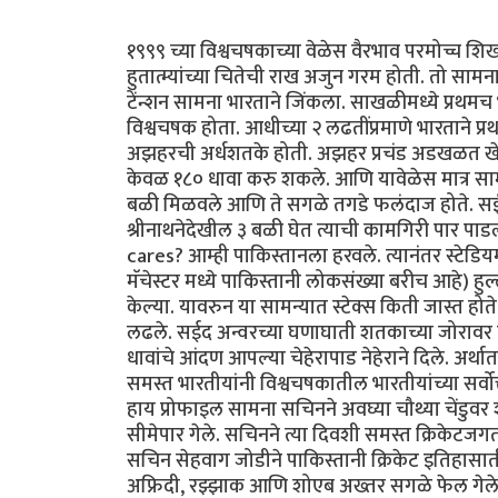
१९९९ च्या विश्वचषकाच्या वेळेस वैरभाव परमोच्च शि
हुतात्म्यांच्या चितेची राख अजुन गरम होती. तो सामना
टेंन्शन सामना भारताने जिंकला. साखळीमध्ये प्रथ
विश्वचषक होता. आधीच्या २ लढतींप्रमाणे भारताने प
अझहरची अर्धशतके होती. अझहर प्रचंड अडखळत खेळला 
केवळ १८० धावा करु शकले. आणि यावेळेस मात्र सामन्य
बळी मिळवले आणि ते सगळे तगडे फलंदाज होते. स
श्रीनाथनेदेखील ३ बळी घेत त्याची कामगिरी पार पाड
cares? आम्ही पाकिस्तानला हरवले. त्यानंतर स्टेडियम
मॅचेस्टर मध्ये पाकिस्तानी लोकसंख्या बरीच आहे) हुल्
केल्या. यावरुन या सामन्यात स्टेक्स किती जास्त होत
लढले. सईद अन्वरच्या घणाघाती शतकाच्या जोरावर प
धावांचे आंदण आपल्या चेहेरापाड नेहेराने दिले. अर्
समस्त भारतीयांनी विश्वचषकातील भारतीयांच्या सर्वो
हाय प्रोफाइल सामना सचिनने अवघ्या चौथ्या चेंडुवर 
सीमेपार गेले. सचिनने त्या दिवशी समस्त क्रिकेटजगता
सचिन सेहवाग जोडीने पाकिस्तानी क्रिकेट इतिहासाती
अफ्रिदी, रझ्झाक आणि शोएब अख्तर सगळे फेल गेले