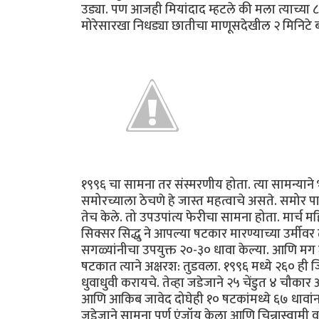
उड्या. पण आजही मियांदाद म्हटले की मला त्याच्य
मोरेसारखा निधड्या छातीचा माणूसदेखील २ मिनिटे ब
१९९६ चा सामना तर संस्मरणीय होता. त्या सामन्याने भ
समोरच्याला ठेचणे हे जास्त महत्वाचे असते. समोर
तेच केले. तो उपउपांत्य फेरीचा सामना होता. मार्च म
सिक्सर सिद्धु ने आपल्या षटकार मारण्याच्या उर्मीव
सगळ्यांनीचा उपयुक्त २०-३० धावा केल्या. आणि मग
षटकात त्याने अक्षरश: तुडवला. १९९६ मध्ये २६० ह
धुवाधुवी करायचे. तेव्हा जडेजाने २५ चेंडुत ४ चौकार
आणि आकिब जावेद दोघेही १० षटकांमध्ये ६७ धावांना 
जडेजाने सामना पुर्ण एंजॉय केला आणि चिन्नास्वामी वरच