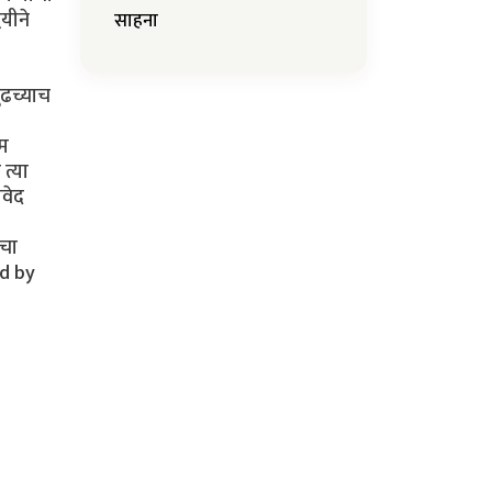
यीने
साहना
ुढच्याच
ाम
त्या
वेद
ाचा
ed by