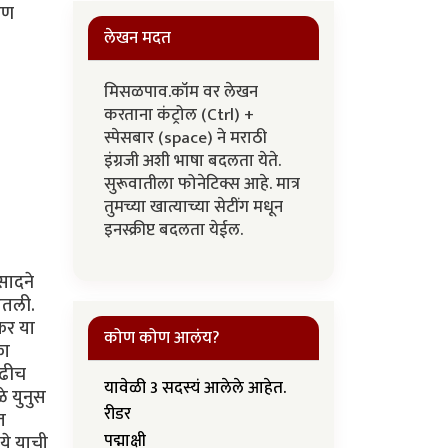
रण
लेखन मदत
मिसळपाव.कॉम वर लेखन
करताना कंट्रोल (Ctrl) +
स्पेसबार (space) ने मराठी
इंग्रजी अशी भाषा बदलता येते.
सुरूवातीला फोनेटिक्स आहे. मात्र
तुमच्या खात्याच्या सेटींग मधून
इनस्क्रीप्ट बदलता येईल.
सादने
घेतली.
ेकर या
कोण कोण आलंय?
का
वढीच
यावेळी 3 सदस्यं आलेले आहेत.
े युनुस
रीडर
त
पद्माक्षी
नये याची