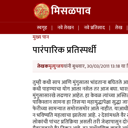
Skip to main content
मिसळपाव
Main navigation
स्वगृह
नवे लेखन
नवे प्रतिसाद
लेख
मुख्य पान
पारंपारिक प्रतिस्पर्धी
लेखक
मृत्युन्जय
यांनी बुधवार, 30/03/2011 13:18 या 
तुम्ही कधी साप आणि मुंगुसाला भांडताना बघितले
कधी पाहण्याचा योग आला नसेल तर आज बघा. भारतीय 
मुंगुसासारखे लढणार आहेत. हा केवळ त्यांच्या अस्तित्व
पाकिस्तान सामना हा तिसर्‍या महायुद्धापेक्षा सुद्ध
फेरीच्या सामन्यात समोरासमोर आले नाहीत. याआधी क
न भविष्यति महत्वाचा झालेला आहे. २ देशांमधले वैर
लोकांची पांचट प्रतिक्रिया असली तरी जेव्हापासुन दोन्ह