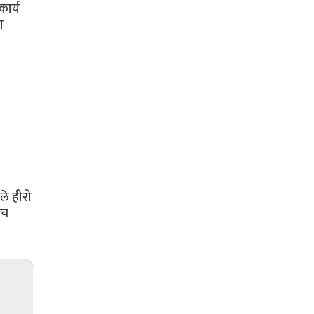
ार्य
ा
ले हीरो
ीच