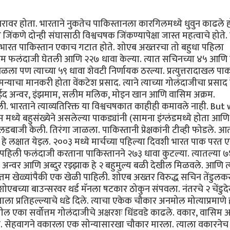
खरावर होता. भारताने नुकतेच पाकिस्तानला कारगिलमध्ये धुवुन काढले ह
 जिंकणे दोन्ही संघासाठी विश्वचषक जिंकण्यापेक्षा जास्त महत्वाचे होते.
मच भारत पाकिस्तान एकाच गटात होते. शोएब अख्तरचा तो बहुधा पहिला
्रथम फलंदाजी घेतली आणि २२७ धावा केल्या. त्यात सचिनच्या ४५ आणि द
पण त्याच्या ५९ धावा शेवटी निर्णायक ठरल्या. प्रत्युत्तरादाखल पाक
ाचा मानकरी होता वेंकटेश प्रसाद. त्याने त्याच्या गोलंदाजीचा प्रसाद 
ईद अन्वर, इंझमाम, सलीम मलिक, मोइन खान आणि वासिम अक्रम.
ली. भारताने त्याव्यतिरिक्त या विश्वचषकात काहीही कमावले नाही. But
 मध्ये बहुसंख्येने असलेल्या पाकड्यांनी (सामना इंग्लंडमध्ये होता आणि
लडबाजी केली. तिरंगा जाळला. पाकिस्तानी प्रेक्षकांनी टीव्ही फोडले. आत
े हे लक्षात येइल. २००३ मध्ये मार्चच्या पहिल्या दिवशी भारत पाक परत
हिली फलंदाजी करताना पाकिस्तानने २७३ धावा कुटल्या. त्यातल्या 
थात अन्वर आणि अब्दुर रझ्झाक हे २ बहुमुल्य बळी देखील मिळवले. आणि त्
त्तम खेळ्यांपैकी एक खेळी पाहिली. शोएब अख्तर विरुद्ध सचिन तेंडुलक
शोएबच्या बाउन्सरवर थर्ड मॅनला षटकार ठोकुन संपवला. नंतरचे २ चेंडु
ला प्रतिहल्ल्याचे धडे दिले. त्याचा एकेक चौकार अनमोल मोत्याप्रमाणे 
ल एका सर्वोत्तम गोलंदाजीचे अक्षरशः धिंडवडे काढले. वकार, वासिम अ
. सेहवागने वकारला एक सोन्यासारखा चौकार मारला. त्याला वकारनेच