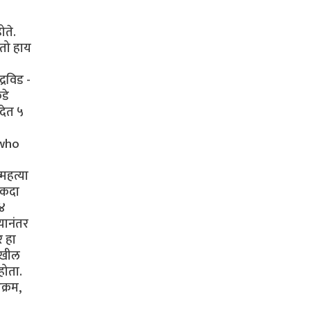
ोते.
 तो हाय
्रविड -
डे
देत ५
 who
्महत्या
 एकदा
७४
यानंतर
र हा
देखील
होता.
क्रम,