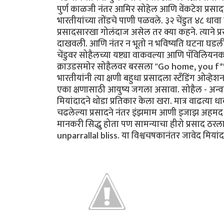
पुर्ण काळजी नंतर आमिर सोहेल आणि वेंकटेश प्रसाद
भारतीयांच्या तोंडचे पाणी पळवले. ३२ चेंडुत ४८ ध
प्रसादसारखा गोलंदाज असेल तर क्या कहने. त्याने प्र
दाखवली. आणि नंतर न भूतो न भविष्यति घटना घडली. ए
चेंडुवर सोहैलच्या यष्ट्या वाकवल्या आणि पॅविलियनकड
क्राउडसमोर सोहैलवर बरसला "Go home, you f*****
भारतीयांनी त्या क्षणी बहुधा प्रसादला स्टँडिंग ओव्
एका क्षणासाठी आयुष्य जगला असावा. सोहैल - अन्व
मियांदादने थोडा प्रतिकार केला खरा. मात्र वाढत्या धा
चढलेल्या प्रसादने नंतर इंझमाम आणी इजाझ अहमद ह
मानकरी सिद्धु होता पण सामन्याचा हीरो प्रसाद
unparrallal bliss. या विश्वचषकानंतर जावेद मिया