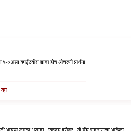
० असा व्हाईटवॉश द्यावा हीच श्रीचरणी प्रार्थना.
व्हा
णासाठी आयुष्य जगला असावा .. एकदम बरोबर .. ती मॅच पाहतानाचा आलेला