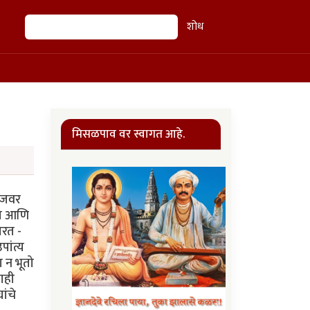
शोध
शोध
मिसळपाव वर स्वागत आहे.
आजवर
ाप आणि
ारत -
पांत्य
 न भूतो
ाही
ांचे