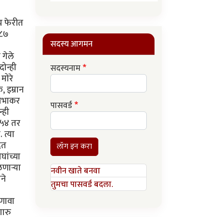
य फेरीत
९८७
सदस्य आगमन
 गेले
ोन्ही
सदस्यनाम
मोरे
 इम्रान
्रभाकर
पासवर्ड
्ही
 ५४ तर
 त्या
ेत
लॉग इन करा
ांच्या
ार्‍या
नवीन खाते बनवा
ने
तुमचा पासवर्ड बदला.
आणावा
गारु