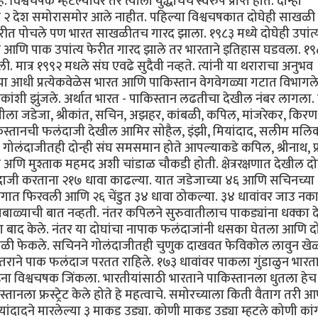
विश्वचषक म्हटल्यावर तर त्याला युद्धाचेच स्वरुप प्राप्त होते. दोन्ही
षक हे २ देश समोरासमोर आले नाहीत. पहिल्या विश्वचषकात दोघेही साखळी
फेरीत पोचले पण भारत साखळीतच गारद झाला. १९८३ मध्ये दोघेही उपांत्
ध खेळले आणि पाक उपांत्य फेरीत गारद झाले तर भारताने इतिहास घडवला. १
िली. मात्र १९९२ मधले संघ एवढे सुदैवी नव्हते. त्यांनी या थराराचा अनुभव
े. त्या आधी प्रत्येकवेळेस भारत आणि पाकिस्तान वेगवेगळ्या गटात विभागले
ेकांशी झुंजले. अर्थात भारत - पाकिस्तान लढतीचा देखील नंबर लागला. द
ला जडेजा, श्रीकांत, सचिन, अझहर, कांबळी, कपिल, मांजरेकर, किरण 
्तानची फलंदाजी देखील आमिर सोहैल, इंझी, मियांदाद, सलीम मलिक,
 गोलंदाजीतही दोन्ही संघ समसमान होते आपल्याकडे कपिल, श्रीनाथ, प
न अणि मुश्ताक महमद अशी चांडाळ चौकडी होती. क्षेत्ररक्षणात देखील दोन
लंदाजी करताना २१७ धावा काढल्या. यात जडेजाच्या ४६ आणि सचिनच्या
ेगात फिरवली आणि २६ चेंडुत ३४ धावा ठोकल्या. ३४ धावांवर जाउ नका.
ाळ्याची बात नव्हती. नंतर कपिलने सुरुवातीलाच पाकड्यांना धक्का द
 बाद केले. नंतर या दोघांचा नापाक फलंदाजांनी धसका घेतला आणि दोघ
ळी फेकले. सचिनने गोलंदाजीतही चुणुक दाखवत फेविकोल लावुन खेळण
ाने पाक फलंदाज परतत राहिले. १७३ धावांवर पाकला गुंडाळुन भारता
ा विश्वचषक जिंकला. भारतीयांसाठी भारताने पाकिस्तानला धुतला हेच
्तानला फ्रस्ट्रेट केले होते हे महत्वाचे. समोरच्याला किती वैताग तरी 
यांदादने मारलेल्या ३ माकड उड्या. कोणी माकड उड्या म्हटले कोणी कां