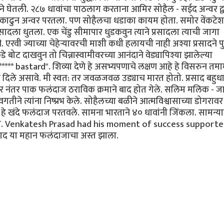
ने घेतली. २८७ धावांचा पाठलाग करताना आमिर सोहैल - सईद अन्वर द्व
ावा काढुन अन्वर परतला. पण सोहैलचा धडाका कायम होता. समोर वेंकटेश
सादला धुतला. एक चेंडु सीमापार धुडकवुन त्याने प्रसादला त्याची जागा
रवी ज्याच्या चेहेर्‍यावरची माशी कधी हलायची नाही अश्या प्रसादने प
े बोट दाखवुन तो चिन्नास्वामीवरच्या आनंदाने वेड्यापिश्या झालेल्या
* bastard". शिव्या देणे हे असभ्यपणाचे लक्षण आहे हे विसरुन तम
हेशन दिले असावे. मी स्वत: तर जवळजवळ उड्याच मारत होतो. प्रसाद बहुधा 
र नंतर पाक फलंदाज ठराविक क्रमाने बाद होत गेले. सलिम मलिक - जा
वगतीने त्यांना निष्प्रभ केले. सोहैलच्या बळीने आत्मविश्वासाच्या डोगरावर
े खंदे फलंदाज परतवले. सामना भारताने ४० धावांनी जिंकला. सामन्य
 ठरला. Venkatesh Prasad had his moment of success support
ंदाद या महान फलंदाजाचा अस्त झाला.