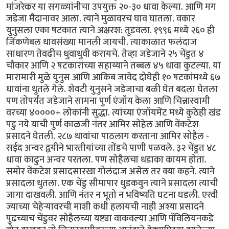
मांजरेकर या सगळ्यांनीचा उपयुक्त २०-३० धावा केल्या. आणि मग
जडेजा मैदानावर आला. त्याने मुळावरच घाव घातला. वकार
युनुसला एका षटकात त्याने अक्षरश: तुडवला. १९९६ मध्ये २६० ही
जिंकणेबल धावसंख्या मानली जायची. त्याकाळात फलंदाज
साधारण तेवढीच धुवाधुवी करायचे. तेव्हा जडेजाने २५ चेंडुत ४
चौकार आणि २ षटकारांच्या सहाय्याने तब्बल ४५ धावा कुटल्या. या
मारामारी मुळे युनुस आणि आकिब जावेद दोघेही १० षटकांमध्ये ६७
धावांना धुतले गेले. शेवटी युनुसने जडेजाचा बळी घेत बदला घेतला
पण तोपर्यंत जडेजाने सामना पुर्ण एंजॉय केला आणि चिन्नास्वामी
वरच्या ४००००+ लोकांनी सुद्धा. त्यांच्या एंजॉयमेंट मध्ये कुठेही खंड
पडु नये याची पुर्ण काळजी नंतर आमिर सोहेल आणि वेंकटेश
प्रसादने घेतली. २८७ धावांचा पाठलाग करताना आमिर सोहैल -
सईद अन्वर द्वयीने भारतीयांच्या तोंडचे पाणी पळवले. ३२ चेंडुत ४८
धावा काढुन अन्वर परतला. पण सोहैलचा धडाका कायम होता.
समोर वेंकटेश प्रसादसारखा गोलंदाज असेल तर क्या कहने. त्याने
प्रसादला धुतला. एक चेंडु सीमापार धुडकवुन त्याने प्रसादला त्याची
जागा दाखवली. आणि नंतर न भूतो न भविष्यति घटना घडली. एरवी
ज्याच्या चेहेर्‍यावरची माशी कधी हलायची नाही अश्या प्रसादने
पुढच्याच चेंडुवर सोहैलच्या यष्ट्या वाकवल्या आणि पॅविलियनकडे