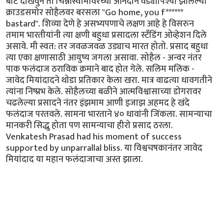
बोट दाखवुन तो चिन्नास्वामीवरच्या आनंदाने वेड्यापिश्या झालेल्या
क्राउडसमोर सोहैलवर बरसला "Go home, you f******
bastard". शिव्या देणे हे असभ्यपणाचे लक्षण आहे हे विसरुन
तमाम भारतीयांनी त्या क्षणी बहुधा प्रसादला स्टँडिंग ओव्हेशन दिले
असावे. मी स्वत: तर जवळजवळ उड्याच मारत होतो. प्रसाद बहुधा
त्या एका क्षणासाठी आयुष्य जगला असावा. सोहैल - अन्वर नंतर
पाक फलंदाज ठराविक क्रमाने बाद होत गेले. सलिम मलिक -
जावेद मियांदादने थोडा प्रतिकार केला खरा. मात्र वाढत्या धावगतीने
त्यांना निष्प्रभ केले. सोहैलच्या बळीने आत्मविश्वासाच्या डोगरावर
चढलेल्या प्रसादने नंतर इंझमाम आणी इजाझ अहमद हे खंदे
फलंदाज परतवले. सामना भारताने ४० धावांनी जिंकला. सामन्याचा
मानकरी सिद्धु होता पण सामन्याचा हीरो प्रसाद ठरला.
Venkatesh Prasad had his moment of success
supported by unparrallal bliss. या विश्वचषकानंतर जावेद
मियांदाद या महान फलंदाजाचा अस्त झाला.