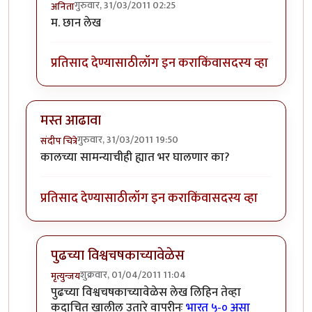
गुरुवार, 31/03/2011 02:25
अनिता
In reply to
ऐतिहासिक सामना जिंकल्या
by
शिल्पा ब
म. छान लेख
प्रतिसाद देण्यासाठी
लॉग इन करा
किंवा
सदस्य व्हा
मस्त आढावा
गुरुवार, 31/03/2011 19:50
संदीप चित्रे
कालच्या सामन्याचीही ह्यात भर घालणार का?
प्रतिसाद देण्यासाठी
लॉग इन करा
किंवा
सदस्य व्हा
पुढच्या विश्वचषकाच्यावेळेस
शुक्रवार, 01/04/2011 11:04
मृत्युन्जय
In reply to
मस्त आढावा
by
संदीप चित्रे
पुढच्या विश्वचषकाच्यावेळेस लेख लिहिन तेव्हा
कदाचित खालील उतारे वापरीनः
भारत ५-० असा