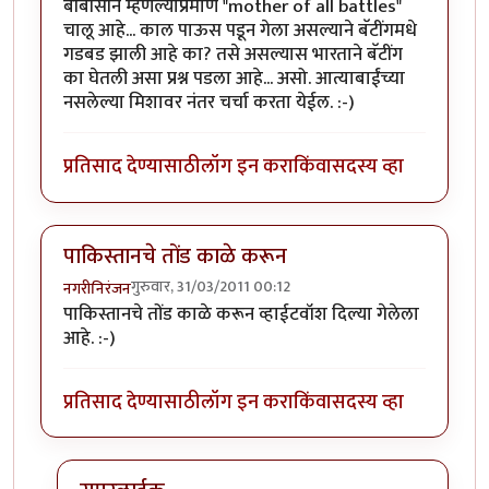
बीबीसीने म्हणल्याप्रमाणे "mother of all battles"
चालू आहे... काल पाऊस पडून गेला असल्याने बॅटींगमधे
गडबड झाली आहे का? तसे असल्यास भारताने बॅटींग
का घेतली असा प्रश्न पडला आहे... असो. आत्याबाईंच्या
नसलेल्या मिशावर नंतर चर्चा करता येईल. :-)
प्रतिसाद देण्यासाठी
लॉग इन करा
किंवा
सदस्य व्हा
पाकिस्तानचे तोंड काळे करून
गुरुवार, 31/03/2011 00:12
नगरीनिरंजन
पाकिस्तानचे तोंड काळे करून व्हाईटवॉश दिल्या गेलेला
आहे. :-)
प्रतिसाद देण्यासाठी
लॉग इन करा
किंवा
सदस्य व्हा