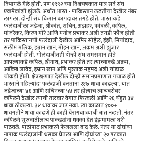
विभागले गेले होती. पण १९९२ च्या विश्वचषकात मात्र सर्व संघ
एकमेकांशी झुंजले. अर्थात भारत - पाकिस्तान लढतीचा देखील नंबर
लागला. दोन्ही संघ किमान कागदावर तगडे होते. भारताकडे
फलंदाजीला जडेजा, श्रीकांत, सचिन, अझहर, कांबळी, कपिल,
मांजरेकर, किरण मोरे आणि मनोज प्रभाकर अशी तगडी फौज होती
तर पाकिस्तानची फलंदाजी देखील आमिर सोहैल, इंझी, मियांदाद,
सलीम मलिक, इम्रान खान, मोइन खान, अक्रम अशी झुंजार
फलंदाजी होती. गोलंदाजीतही दोन्ही संघ समसमान होते
आपल्याकडे कपिल, श्रीनाथ, प्रभाकर होते तर त्याच्याकडे अक्रम,
आकिब जावेद, इम्रान खान अणि मुश्ताक महमद अशी चांडाळ
चौकडी होती. क्षेत्ररक्षणात देखील दोन्ही समानप्रमाणात गचा़ळ होते.
भारताने पहिल्यांदा फलंदाजी करताना २१७ धावा काढल्या. यात
जडेजाच्या ४६ आणि सचिनच्या ५४ तर होत्याच त्याचबरोबर
कपिलने देखील त्याची तलवार वेगात फिरवली आणि २६ चेंडुत ३४
धावा ठोकल्या. ३४ धावांवर जाउ नका. त्या काळात १००+
धावगतीने धावा काढणे ही काही येरागबाळ्याची बात नव्हती. नंतर
कपिलने सुरुवातीलाच पाकड्यांना धक्का देत इंझमामला घरी
पाठवले. पाठोपाठ प्रभाकरने फैजलला बाद केले. नंतर या दोघांचा
नापाक फलंदाजांनी धसका घेतला आणि दोघांच्या २० षटकात