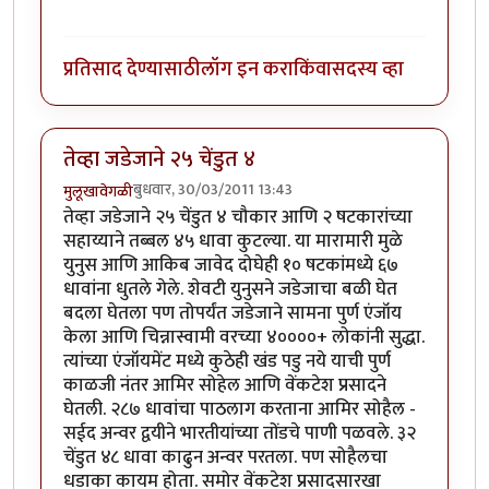
प्रतिसाद देण्यासाठी
लॉग इन करा
किंवा
सदस्य व्हा
तेव्हा जडेजाने २५ चेंडुत ४
बुधवार, 30/03/2011 13:43
मुलूखावेगळी
तेव्हा जडेजाने २५ चेंडुत ४ चौकार आणि २ षटकारांच्या
सहाय्याने तब्बल ४५ धावा कुटल्या. या मारामारी मुळे
युनुस आणि आकिब जावेद दोघेही १० षटकांमध्ये ६७
धावांना धुतले गेले. शेवटी युनुसने जडेजाचा बळी घेत
बदला घेतला पण तोपर्यंत जडेजाने सामना पुर्ण एंजॉय
केला आणि चिन्नास्वामी वरच्या ४००००+ लोकांनी सुद्धा.
त्यांच्या एंजॉयमेंट मध्ये कुठेही खंड पडु नये याची पुर्ण
काळजी नंतर आमिर सोहेल आणि वेंकटेश प्रसादने
घेतली. २८७ धावांचा पाठलाग करताना आमिर सोहैल -
सईद अन्वर द्वयीने भारतीयांच्या तोंडचे पाणी पळवले. ३२
चेंडुत ४८ धावा काढुन अन्वर परतला. पण सोहैलचा
धडाका कायम होता. समोर वेंकटेश प्रसादसारखा