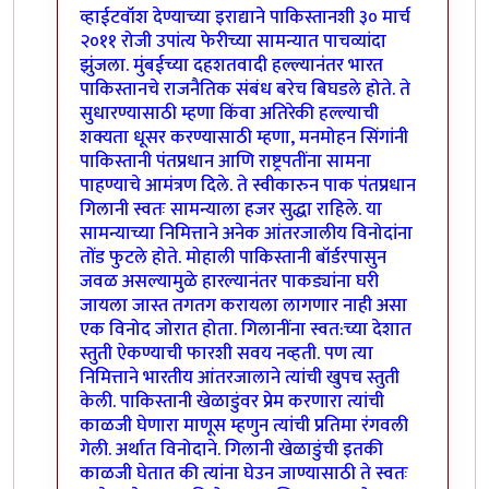
व्हाईटवॉश देण्याच्या इराद्याने पाकिस्तानशी ३० मार्च
२०११ रोजी उपांत्य फेरीच्या सामन्यात पाचव्यांदा
झुंजला. मुंबईच्या दहशतवादी हल्ल्यानंतर भारत
पाकिस्तानचे राजनैतिक संबंध बरेच बिघडले होते. ते
सुधारण्यासाठी म्हणा किंवा अतिरेकी हल्ल्याची
शक्यता धूसर करण्यासाठी म्हणा, मनमोहन सिंगांनी
पाकिस्तानी पंतप्रधान आणि राष्ट्रपतींना सामना
पाहण्याचे आमंत्रण दिले. ते स्वीकारुन पाक पंतप्रधान
गिलानी स्वतः सामन्याला हजर सुद्धा राहिले. या
सामन्याच्या निमित्ताने अनेक आंतरजालीय विनोदांना
तोंड फुटले होते. मोहाली पाकिस्तानी बॉर्डरपासुन
जवळ असल्यामुळे हारल्यानंतर पाकड्यांना घरी
जायला जास्त तगतग करायला लागणार नाही असा
एक विनोद जोरात होता. गिलानींना स्वत:च्या देशात
स्तुती ऐकण्याची फारशी सवय नव्हती. पण त्या
निमित्ताने भारतीय आंतरजालाने त्यांची खुपच स्तुती
केली. पाकिस्तानी खेळाडुंवर प्रेम करणारा त्यांची
काळजी घेणारा माणूस म्हणुन त्यांची प्रतिमा रंगवली
गेली. अर्थात विनोदाने. गिलानी खेळाडुंची इतकी
काळजी घेतात की त्यांना घेउन जाण्यासाठी ते स्वतः