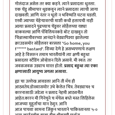
गोलंदाज असेल तर क्या कहने. त्याने प्रसादला धुतला.
एक चेंडु सीमापार धुडकवुन त्याने प्रसादला त्याची जागा
दाखवली. आणि नंतर न भूतो न भविष्यति घटना घडली.
एरवी ज्याच्या चेहेर्‍यावरची माशी कधी हलायची नाही
अश्या प्रसादने पुढच्याच चेंडुवर सोहैलच्या यष्ट्या
वाकवल्या आणि पॅविलियनकडे बोट दाखवुन तो
चिन्नास्वामीवरच्या आनंदाने वेड्यापिश्या झालेल्या
क्राउडसमोर सोहैलवर बरसला "Go home, you
f****** bastard". शिव्या देणे हे असभ्यपणाचे लक्षण
आहे हे विसरुन तमाम भारतीयांनी त्या क्षणी बहुधा
प्रसादला स्टँडिंग ओव्हेशन दिले असावे. मी स्वत: तर
जवळजवळ उड्याच मारत होतो.
प्रसाद बहुधा त्या एका
क्षणासाठी आयुष्य जगला असावा.
ह्या चा उल्लेख आवडला आनि ती मॅच ही
आठवतेय.डोळ्यासमोर उभे केलेत चित्र. तेवड्याच१ च
कारनासाठी जडेजा न प्रसाद नेहमी आठवनीत
आहेत.कारन मी गिनेचुने च मॅचेस बघ्ते मस्त लिहिलेस
आजच्या मुहुर्ताचा मान ठेवुन. आनि
आज पाचवा सामना जिंकुन भारताने पाकिस्तानला ५-०