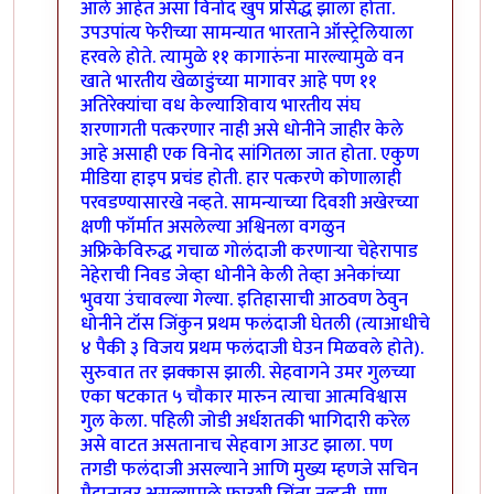
आले आहेत असा विनोद खुप प्रसिद्ध झाला होता.
उपउपांत्य फेरीच्या सामन्यात भारताने ऑस्ट्रेलियाला
हरवले होते. त्यामुळे ११ कागारुंना मारल्यामुळे वन
खाते भारतीय खेळाडुंच्या मागावर आहे पण ११
अतिरेक्यांचा वध केल्याशिवाय भारतीय संघ
शरणागती पत्करणार नाही असे धोनीने जाहीर केले
आहे असाही एक विनोद सांगितला जात होता. एकुण
मीडिया हाइप प्रचंड होती. हार पत्करणे कोणालाही
परवडण्यासारखे नव्हते. सामन्याच्या दिवशी अखेरच्या
क्षणी फॉर्मात असलेल्या अश्विनला वगळुन
अफ्रिकेविरुद्ध गचाळ गोलंदाजी करणार्‍या चेहेरापाड
नेहेराची निवड जेव्हा धोनीने केली तेव्हा अनेकांच्या
भुवया उंचावल्या गेल्या. इतिहासाची आठवण ठेवुन
धोनीने टॉस जिंकुन प्रथम फलंदाजी घेतली (त्याआधीचे
४ पैकी ३ विजय प्रथम फलंदाजी घेउन मिळवले होते).
सुरुवात तर झक्कास झाली. सेहवागने उमर गुलच्या
एका षटकात ५ चौकार मारुन त्याचा आत्मविश्वास
गुल केला. पहिली जोडी अर्धशतकी भागिदारी करेल
असे वाटत असतानाच सेहवाग आउट झाला. पण
तगडी फलंदाजी असल्याने आणि मुख्य म्हणजे सचिन