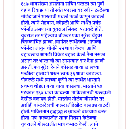
१८७ धावसंख्या असताना सचिन परतला त्या पुर्वी
वहाब रियाझ या तोपर्यंत फारसा यशस्वी न ठरलेल्या
गोलंदाजाने भारताची मधली फळी कापुन काढली
होती. त्याने सेहवाग, कोहली आणि स्पर्धेत प्रचंड
फॉर्मात असणार्‍या युवराज सिंगला परतवले होते.
युवराज तर पहिल्याच बॉलवर एका सुरेख चेंडुवर
त्रिफळाचित झाला. त्यानंतर स्पर्धेतल्या आपल्या
फॉर्मला जागुन धोनीने २५ धावा केल्या आणि
वहाबलाच आपली विकेट बहाल केली. रैना नसला
असता तर भारताची त्या सामन्यात पार दैना झाली
असती. पण सुरेश रैनाने कोसळणार्‍या खालच्या
फळीला हाताशी धरुन स्वतः ३६ धावा काढल्या.
पोवरप्ले मध्ये त्याच्या कृपेने त्या स्पर्धेत भारताने
प्रथमच थोड्या बर्‍या धावा काढल्या. भारताने ५०
षटकात २६० धावा काढल्या. पाकिस्तानची फलंदाजी
देखील बलाढ्य होती. भारतीय गोलंदाजीसमोर तर
अशीही बांग्लादेशची फलंदाजीदेखील बलाढ्य वाटली
होती. पाकिस्तान हळुहळु लक्ष्याकडे वाटचाल करत
होता. पण फलंदाजीत साफ निराशा केलेल्या
युवराजने गोलंदाजीत मात्र कमाल केली. त्याने