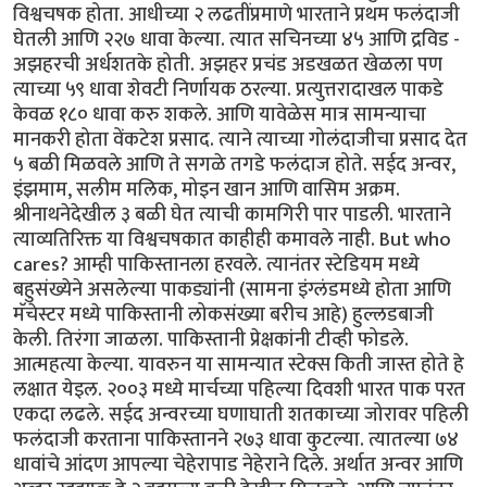
विश्वचषक होता. आधीच्या २ लढतींप्रमाणे भारताने प्रथम फलंदाजी
घेतली आणि २२७ धावा केल्या. त्यात सचिनच्या ४५ आणि द्रविड -
अझहरची अर्धशतके होती. अझहर प्रचंड अडखळत खेळला पण
त्याच्या ५९ धावा शेवटी निर्णायक ठरल्या. प्रत्युत्तरादाखल पाकडे
केवळ १८० धावा करु शकले. आणि यावेळेस मात्र सामन्याचा
मानकरी होता वेंकटेश प्रसाद. त्याने त्याच्या गोलंदाजीचा प्रसाद देत
५ बळी मिळवले आणि ते सगळे तगडे फलंदाज होते. सईद अन्वर,
इंझमाम, सलीम मलिक, मोइन खान आणि वासिम अक्रम.
श्रीनाथनेदेखील ३ बळी घेत त्याची कामगिरी पार पाडली. भारताने
त्याव्यतिरिक्त या विश्वचषकात काहीही कमावले नाही. But who
cares? आम्ही पाकिस्तानला हरवले. त्यानंतर स्टेडियम मध्ये
बहुसंख्येने असलेल्या पाकड्यांनी (सामना इंग्लंडमध्ये होता आणि
मॅचेस्टर मध्ये पाकिस्तानी लोकसंख्या बरीच आहे) हुल्लडबाजी
केली. तिरंगा जाळला. पाकिस्तानी प्रेक्षकांनी टीव्ही फोडले.
आत्महत्या केल्या. यावरुन या सामन्यात स्टेक्स किती जास्त होते हे
लक्षात येइल. २००३ मध्ये मार्चच्या पहिल्या दिवशी भारत पाक परत
एकदा लढले. सईद अन्वरच्या घणाघाती शतकाच्या जोरावर पहिली
फलंदाजी करताना पाकिस्तानने २७३ धावा कुटल्या. त्यातल्या ७४
धावांचे आंदण आपल्या चेहेरापाड नेहेराने दिले. अर्थात अन्वर आणि