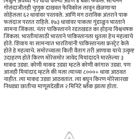
मिळुन अवघ्या ५२ धावा केल्या आणि ४ बळी फेकले. सचिनने
गोलंदाजीतही चुणुक दाखवत फेविकोल लावुन खेळणार्‍या
सोहेलला ६२ धावांवर परतवले. आणि मग ठराविक अंतराने पाक
फलंदाज परतत राहिले. १७३ धावांवर पाकला गुंडाळुन भारताने
सामना जिंकला. नंतर पाकिस्तानने रडतखडत का होइना विश्वचषक
जिंकला. भारतीयांसाठी भारताने पाकिस्तानला धुतला हेच महत्वाचे
होते. शिवाय या सामन्यात भारतियांनी पाकिस्तानला फ्रस्ट्रेट केले
होते हे महत्वाचे. समोरच्याला किती वैताग तरी आणावा याचे उत्कृष्ट
उदाहरण होते किरण मोरेसमोर जावेद मियांदादने मारलेल्या ३
माकड उड्या. कोणी माकड उड्या म्हटले कोणी कांगारु उड्या. पण
आजही मियांदाद म्हटले की मला त्याच्या ८०००+ धावा आठवत
नाहीत. त्या माकड उड्या आठवतात. त्या बघुन किरण मोरेसारखा
निधड्या छातीचा माणूसदेखील २ मिनिटे ब्लँक झाला होता.