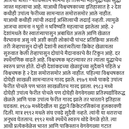
आजचा भारत - पाकिस्तान सामना हा तिसर्‍या महायुद्धापेक्षा सुद्धा
जास्त महत्वाचा आहे. याआधी विश्वचषकाच्या इतिहासात हे २ देश
कधीही उपांत्य फेरीच्या सामन्यात समोरासमोर आले नाहीत.
याआधी कधीही त्यांची लढाई अस्तित्वाची लढाई नव्हती. त्यामुळे
आजचा सामना न भूतो न भविष्यति महत्वाचा झालेला आहे. २
देशांमधले वैर स्वातंत्र्यापासुन अबाधित असले आणि खेळात
वैरभावना असु नये अशी काही लोकांची पांचट प्रतिक्रिया असली
तरी जेव्हापासुन दोन्ही देशांनी स्वतंत्र्यरीत्या क्रिकेट खेळायला
सुरुवात केली तेव्हापासुन दोघांचे मैदानावरचे वैर टिकुन आहे. दर
स्पर्धेगणिक वाढते आहे. विश्वचषक म्हटल्यावर तर त्याला युद्धाचेच
स्वरुप प्राप्त होते. दोन्ही देशांकडच्या खेळाडुंच्या सुदैवाने पहिले ४
विश्वचषक हे २ देश समोरासमोर आले नाहीत. पहिल्या विश्वचषकात
दोघेही साखळी सामन्यातच गारद झाले. १९७९ मध्ये पाकडे उपांत्य
फेरीत पोचले पण भारत साखळीतच गारद झाला. १९८३ मध्ये
दोघेही उपांत्य फेरीत पोचले पण दोघेही वेगवेगळ्या प्रतिस्पर्द्यांविरुद्ध
खेळले आणि पाक उपांत्य फेरीत गारद झाले तर भारताने इतिहास
घडवला. १९८७ मध्येदेखील या द्वंद्वाने क्रिकेटरसिकांना हुलकावणी
दिली. मात्र १९९२ मधले संघ एवढे सुदैवी नव्हते. त्यांनी या थराराचा
अनुभव घेतलाच. १९९२ मध्ये स्पर्धेचे स्वरुप थोडे वेगळे होते. त्या
आधी प्रत्येकवेळेस भारत आणि पाकिस्तान वेगवेगळ्या गटात