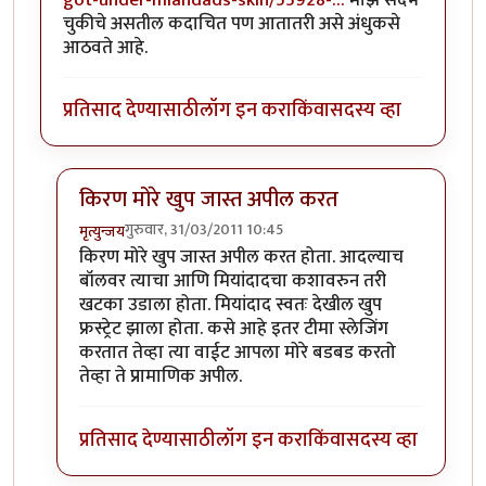
चुकीचे असतील कदाचित पण आतातरी असे अंधुकसे
आठवते आहे.
प्रतिसाद देण्यासाठी
लॉग इन करा
किंवा
सदस्य व्हा
किरण मोरे खुप जास्त अपील करत
गुरुवार, 31/03/2011 10:45
मृत्युन्जय
In reply to
चांगला आढावा
by
सखी
किरण मोरे खुप जास्त अपील करत होता. आदल्याच
बॉलवर त्याचा आणि मियांदादचा कशावरुन तरी
खटका उडाला होता. मियांदाद स्वतः देखील खुप
फ्रस्ट्रेट झाला होता. कसे आहे इतर टीमा स्लेजिंग
करतात तेव्हा त्या वाईट आपला मोरे बडबड करतो
तेव्हा ते प्रामाणिक अपील.
प्रतिसाद देण्यासाठी
लॉग इन करा
किंवा
सदस्य व्हा