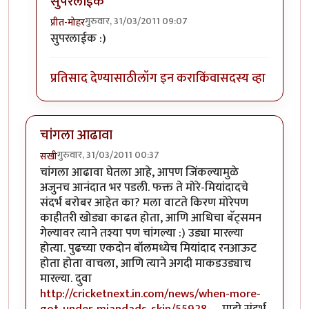
सुपरलाईक
गुरुवार, 31/03/2011 09:07
प्रीत-मोहर
In reply to
पाकिस्तानचे तोंड काळे करून
by
नगरीनिरंजन
सुपरलाईक :)
प्रतिसाद देण्यासाठी
लॉग इन करा
किंवा
सदस्य व्हा
चांगला आढावा
गुरुवार, 31/03/2011 00:37
सखी
चांगला आढावा घेतला आहे, आपण जिंकल्यामुळे
अजुनच आनंदात भर पडली. फक्त ते मोरे-मियांदादचे
संदर्भ बरोबर आहेत का? मला वाटते किरण मोरेपण
काहीतरी खोड्या काढत होता, आणि आधिचा बॅट्समन
गेल्यावर त्याने तश्या पण चांगल्या :) उड्या मारल्या
होत्या. पुढच्या एकदोन बॉलमध्येच मियांदाद रनआऊट
होता होता वाचला, आणि त्याने अगदी माकडउड्याच
मारल्या. दुवा
http://cricketnext.in.com/news/when-more-
got-under-miandads-skin/55928-…
माझे संदर्भ