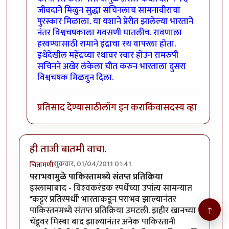
जीवदाने मिळुन सुद्धा सचिनलाच सामनावीराचा
पुरस्कार मिळाला. या यशाने प्रेरीत झालेल्या भारताने
नंतर विश्वचषकाला गवसणी घातलीच. रावणाला
हरवण्यासाठी रामाने इंद्राचा रथ वापरला होता.
इथेदेखील महेंद्रच्या रथावर स्वार होउन रामरुपी
सचिनने अखेर लंकेला चीत करुन भारताला दुसरा
विश्वचषक मिळवुन दिला.
प्रतिसाद देण्यासाठी
लॉग इन करा
किंवा
सदस्य व्हा
ही ताजी बातमी वाचा.
शुक्रवार, 01/04/2011 01:41
चिंतामणी
पराभवामुळे पाकिस्तामध्ये संतप्त प्रतिक्रिया
इस्लामाबाद - विश्‍वकरंडक स्पर्धेच्या उपांत्य सामन्यात
"कट्टर प्रतिस्पर्धी' भारताकडून पराभव झाल्यानंतर
↑
पाकिस्तनमध्ये संतप्त प्रतिक्रिया उमटली. झहीर खानच्या
चेंडूवर मिस्बा बाद झाल्यानंतर अनेक पाकिस्तानी