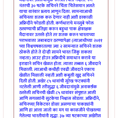
मैदानावर असल्यामुळे फारशी चिंता नव्हती. पण
नंतरची ३० षटके सचिनने चिंता चितेसमान असते
याचा वारंवार प्रत्यय आणुन दिला. सामन्याआधी
सचिनला शतक करु देणार नाही अशी डरकाळी
अफ्रिदीने फोडली होती. कर्णधाराचे मनसुबे फोल
ठरवण्याची प्रतिज्ञा करुन बहुधा पाक क्षेत्ररक्षक
मैदानावर उतरले होते तर शतक करुन भारताच्या
पराभवाला जबाबदार ठरण्यापेक्षा (त्याआधीच्या २०११
च्या विश्वचषकातल्या ज्या २ सामन्यात सचिनने शतक
ठोकले होते ते दोन्ही सामने भारत जिंकु शकला
नव्हता) आउट होउन अफ्रिदीचे समाधान करावे या
इराद्याने सचिन खेळत होता. त्याला तब्बल ६ जीवदाने
मिळाली. त्याआधी कधीही एवढी जीवदाने एकाच
खेळीत मिळाली नव्हती अशी कबुली खुद्द सचिनने
दिली होती. अखेर ८५ धावांची सुरेख फटक्यांनी
नटलेली आणी तरीसुद्धा ६ जीवदानांमुळे अनाकर्ष़क
ठरलेली सचिनची खेळी ८५ धावांवर संपुष्टात आली
आणि सगळ्यांनी सुटकेचा निश्वास सोडला. अफ्रिदीने,
सचिनच्या वि़केटवर डोळा असणार्‍या पाकड्यांनी
आणि हा आत्ता जातो का मग या काळजीने पोखरल्या
गेलेल्या भारतीयांनी सुद्धा. ३७ व्या षटकाच्या अखेरीस