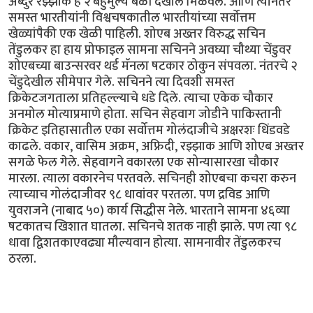
अब्दुर रझ्झाक हे २ बहुमुल्य बळी देखील मिळवले. आणि त्यानंतर
समस्त भारतीयांनी विश्वचषकातील भारतीयांच्या सर्वोत्तम
खेळ्यांपैकी एक खेळी पाहिली. शोएब अख्तर विरुद्ध सचिन
तेंडुलकर हा हाय प्रोफाइल सामना सचिनने अवघ्या चौथ्या चेंडुवर
शोएबच्या बाउन्सरवर थर्ड मॅनला षटकार ठोकुन संपवला. नंतरचे २
चेंडुदेखील सीमेपार गेले. सचिनने त्या दिवशी समस्त
क्रिकेटजगताला प्रतिहल्ल्याचे धडे दिले. त्याचा एकेक चौकार
अनमोल मोत्याप्रमाणे होता. सचिन सेहवाग जोडीने पाकिस्तानी
क्रिकेट इतिहासातील एका सर्वोत्तम गोलंदाजीचे अक्षरशः धिंडवडे
काढले. वकार, वासिम अक्रम, अफ्रिदी, रझ्झाक आणि शोएब अख्तर
सगळे फेल गेले. सेहवागने वकारला एक सोन्यासारखा चौकार
मारला. त्याला वकारनेच परतवले. सचिनही शोएबचा कचरा करुन
त्याच्याच गोलंदाजीवर ९८ धावांवर परतला. पण द्रविड आणि
युवराजने (नाबाद ५०) कार्य सिद्धीस नेले. भारताने सामना ४६व्या
षटकातच खिशात घातला. सचिनचे शतक नाही झाले. पण त्या ९८
धावा द्विशतकाएवढ्या मौल्यवान होत्या. सामनावीर तेंडुलकरच
ठरला.