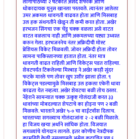
लागोपाठच्या २ षटकात असद शफीक आणि
धोकादायक युनुस खानला परतवले. त्यानंतर आलेला
उमर अकमल धावगती वाढवत होता आणि मिसबाह
उल हक संथगतीने खेळुन ती कमी करत होता. अखेर
हरभजन सिंगचा एक चेंडु चक्क वळला असे वाटत
वाटत वळलाच नाही आणि अकमलच्या यष्ट्या उध्वस्त
करुन गेला. हरभजननेच नंतर अफ्रिदीची मोस्ट
प्रेशियस विकेट मिळवली. जोवर अफ्रिदी होता तोवर
सामना पाकिस्तानच्या हातात होता. नंतर मात्र
धावगती वाढत राहिली आणि विकेट्स पडत राहिल्या.
शेवटपर्यंत टिकलेल्या मिस्बाह ने अखेर काही सुंदर
फटके मारले पण तोवर खुप उशीर झाला होता. ९
विकेट्स पडल्यामुळे मिसबाह उल हकला एकेरी धावा
काढता येत नव्हत्या. अखेर शेवटचा बळी तोच ठरला.
नेहेराने सामन्यात चक्क उत्कृष्ट गोलंदाजी करत ३३
धावांच्या मोबदल्यात शेपटाचे का होइना पण २ बळी
मिळवले. भारताने अखेर ५-० चा वाईटवॉश दिलाच.
भारताच्या सगळ्याच गोलंदाजांना २ -२ बळी मिळाले.
हा विजय खर्‍या अर्थाने सांघिक होता. विजयात
सगळ्यांचे योगदान लागले. इतर कोणीच नेत्रदीपक
कामगिरी केली नसल्यामुळे असेल कदाचित पण ६