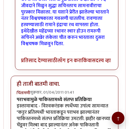
जीवदाने मिळुन सुद्धा सचिनलाच सामनावीराचा
पुरस्कार मिळाला. या यशाने प्रेरीत झालेल्या भारताने
नंतर विश्वचषकाला गवसणी घातलीच. रावणाला
हरवण्यासाठी रामाने इंद्राचा रथ वापरला होता.
इथेदेखील महेंद्रच्या रथावर स्वार होउन रामरुपी
सचिनने अखेर लंकेला चीत करुन भारताला दुसरा
विश्वचषक मिळवुन दिला.
प्रतिसाद देण्यासाठी
लॉग इन करा
किंवा
सदस्य व्हा
ही ताजी बातमी वाचा.
शुक्रवार, 01/04/2011 01:41
चिंतामणी
पराभवामुळे पाकिस्तामध्ये संतप्त प्रतिक्रिया
इस्लामाबाद - विश्‍वकरंडक स्पर्धेच्या उपांत्य सामन्यात
"कट्टर प्रतिस्पर्धी' भारताकडून पराभव झाल्यानंतर
↑
पाकिस्तनमध्ये संतप्त प्रतिक्रिया उमटली. झहीर खानच्या
चेंडूवर मिस्बा बाद झाल्यानंतर अनेक पाकिस्तानी