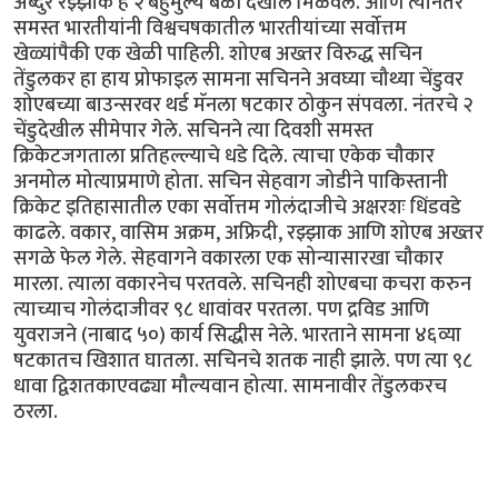
अब्दुर रझ्झाक हे २ बहुमुल्य बळी देखील मिळवले. आणि त्यानंतर
समस्त भारतीयांनी विश्वचषकातील भारतीयांच्या सर्वोत्तम
खेळ्यांपैकी एक खेळी पाहिली. शोएब अख्तर विरुद्ध सचिन
तेंडुलकर हा हाय प्रोफाइल सामना सचिनने अवघ्या चौथ्या चेंडुवर
शोएबच्या बाउन्सरवर थर्ड मॅनला षटकार ठोकुन संपवला. नंतरचे २
चेंडुदेखील सीमेपार गेले. सचिनने त्या दिवशी समस्त
क्रिकेटजगताला प्रतिहल्ल्याचे धडे दिले. त्याचा एकेक चौकार
अनमोल मोत्याप्रमाणे होता. सचिन सेहवाग जोडीने पाकिस्तानी
क्रिकेट इतिहासातील एका सर्वोत्तम गोलंदाजीचे अक्षरशः धिंडवडे
काढले. वकार, वासिम अक्रम, अफ्रिदी, रझ्झाक आणि शोएब अख्तर
सगळे फेल गेले. सेहवागने वकारला एक सोन्यासारखा चौकार
मारला. त्याला वकारनेच परतवले. सचिनही शोएबचा कचरा करुन
त्याच्याच गोलंदाजीवर ९८ धावांवर परतला. पण द्रविड आणि
युवराजने (नाबाद ५०) कार्य सिद्धीस नेले. भारताने सामना ४६व्या
षटकातच खिशात घातला. सचिनचे शतक नाही झाले. पण त्या ९८
धावा द्विशतकाएवढ्या मौल्यवान होत्या. सामनावीर तेंडुलकरच
ठरला.