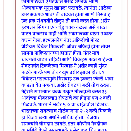
लागोपाठच्या २ षटकात असद शफीक आणि
धोकादायक युनुस खानला परतवले. त्यानंतर आलेला
उमर अकमल धावगती वाढवत होता आणि मिसबाह
उल हक संथगतीने खेळुन ती कमी करत होता. अखेर
हरभजन सिंगचा एक चेंडु चक्क वळला असे वाटत
वाटत वळलाच नाही आणि अकमलच्या यष्ट्या उध्वस्त
करुन गेला. हरभजननेच नंतर अफ्रिदीची मोस्ट
प्रेशियस विकेट मिळवली. जोवर अफ्रिदी होता तोवर
सामना पाकिस्तानच्या हातात होता. नंतर मात्र
धावगती वाढत राहिली आणि विकेट्स पडत राहिल्या.
शेवटपर्यंत टिकलेल्या मिस्बाह ने अखेर काही सुंदर
फटके मारले पण तोवर खुप उशीर झाला होता. ९
विकेट्स पडल्यामुळे मिसबाह उल हकला एकेरी धावा
काढता येत नव्हत्या. अखेर शेवटचा बळी तोच ठरला.
नेहेराने सामन्यात चक्क उत्कृष्ट गोलंदाजी करत ३३
धावांच्या मोबदल्यात शेपटाचे का होइना पण २ बळी
मिळवले. भारताने अखेर ५-० चा वाईटवॉश दिलाच.
भारताच्या सगळ्याच गोलंदाजांना २ -२ बळी मिळाले.
हा विजय खर्‍या अर्थाने सांघिक होता. विजयात
सगळ्यांचे योगदान लागले. इतर कोणीच नेत्रदीपक
कामगिरी केली नसल्यामुळे असेल कदाचित पण ६