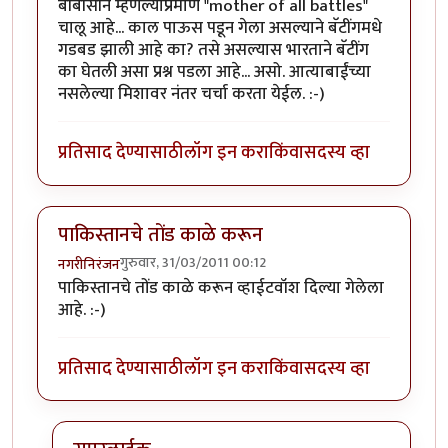
बीबीसीने म्हणल्याप्रमाणे "mother of all battles"
चालू आहे... काल पाऊस पडून गेला असल्याने बॅटींगमधे
गडबड झाली आहे का? तसे असल्यास भारताने बॅटींग
का घेतली असा प्रश्न पडला आहे... असो. आत्याबाईंच्या
नसलेल्या मिशावर नंतर चर्चा करता येईल. :-)
प्रतिसाद देण्यासाठी
लॉग इन करा
किंवा
सदस्य व्हा
पाकिस्तानचे तोंड काळे करून
गुरुवार, 31/03/2011 00:12
नगरीनिरंजन
पाकिस्तानचे तोंड काळे करून व्हाईटवॉश दिल्या गेलेला
आहे. :-)
प्रतिसाद देण्यासाठी
लॉग इन करा
किंवा
सदस्य व्हा