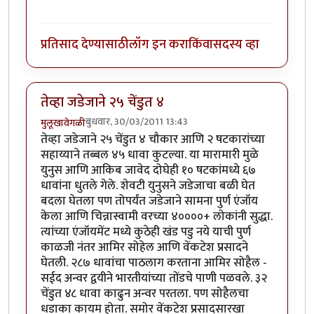
प्रतिसाद देण्यासाठी
लॉग इन करा
किंवा
सदस्य व्हा
तेव्हा जडेजाने २५ चेंडुत ४
बुधवार, 30/03/2011 13:43
मुलूखावेगळी
तेव्हा जडेजाने २५ चेंडुत ४ चौकार आणि २ षटकारांच्या
सहाय्याने तब्बल ४५ धावा कुटल्या. या मारामारी मुळे
युनुस आणि आकिब जावेद दोघेही १० षटकांमध्ये ६७
धावांना धुतले गेले. शेवटी युनुसने जडेजाचा बळी घेत
बदला घेतला पण तोपर्यंत जडेजाने सामना पुर्ण एंजॉय
केला आणि चिन्नास्वामी वरच्या ४००००+ लोकांनी सुद्धा.
त्यांच्या एंजॉयमेंट मध्ये कुठेही खंड पडु नये याची पुर्ण
काळजी नंतर आमिर सोहेल आणि वेंकटेश प्रसादने
घेतली. २८७ धावांचा पाठलाग करताना आमिर सोहैल -
सईद अन्वर द्वयीने भारतीयांच्या तोंडचे पाणी पळवले. ३२
चेंडुत ४८ धावा काढुन अन्वर परतला. पण सोहैलचा
धडाका कायम होता. समोर वेंकटेश प्रसादसारखा