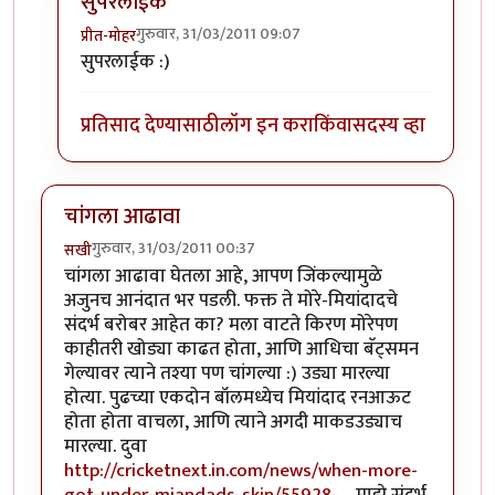
सुपरलाईक
गुरुवार, 31/03/2011 09:07
प्रीत-मोहर
In reply to
पाकिस्तानचे तोंड काळे करून
by
नगरीनिरंजन
सुपरलाईक :)
प्रतिसाद देण्यासाठी
लॉग इन करा
किंवा
सदस्य व्हा
चांगला आढावा
गुरुवार, 31/03/2011 00:37
सखी
चांगला आढावा घेतला आहे, आपण जिंकल्यामुळे
अजुनच आनंदात भर पडली. फक्त ते मोरे-मियांदादचे
संदर्भ बरोबर आहेत का? मला वाटते किरण मोरेपण
काहीतरी खोड्या काढत होता, आणि आधिचा बॅट्समन
गेल्यावर त्याने तश्या पण चांगल्या :) उड्या मारल्या
होत्या. पुढच्या एकदोन बॉलमध्येच मियांदाद रनआऊट
होता होता वाचला, आणि त्याने अगदी माकडउड्याच
मारल्या. दुवा
http://cricketnext.in.com/news/when-more-
got-under-miandads-skin/55928-…
माझे संदर्भ