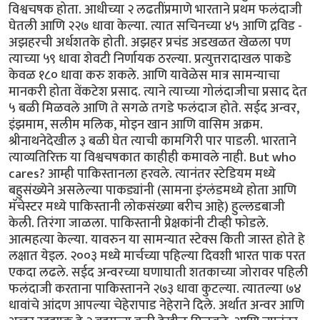
विश्वचषक होता. आधीच्या २ लढतींप्रमाणे भारताने प्रथम फलंदाजी
घेतली आणि २२७ धावा केल्या. त्यात सचिनच्या ४५ आणि द्रविड -
अझहरची अर्धशतके होती. अझहर प्रचंड अडखळत खेळला पण
त्याच्या ५९ धावा शेवटी निर्णायक ठरल्या. प्रत्युत्तरादाखल पाकडे
केवळ १८० धावा करु शकले. आणि यावेळेस मात्र सामन्याचा
मानकरी होता वेंकटेश प्रसाद. त्याने त्याच्या गोलंदाजीचा प्रसाद देत
५ बळी मिळवले आणि ते सगळे तगडे फलंदाज होते. सईद अन्वर,
इंझमाम, सलीम मलिक, मोइन खान आणि वासिम अक्रम.
श्रीनाथनेदेखील ३ बळी घेत त्याची कामगिरी पार पाडली. भारताने
त्याव्यतिरिक्त या विश्वचषकात काहीही कमावले नाही. But who
cares? आम्ही पाकिस्तानला हरवले. त्यानंतर स्टेडियम मध्ये
बहुसंख्येने असलेल्या पाकड्यांनी (सामना इंग्लंडमध्ये होता आणि
मॅचेस्टर मध्ये पाकिस्तानी लोकसंख्या बरीच आहे) हुल्लडबाजी
केली. तिरंगा जाळला. पाकिस्तानी प्रेक्षकांनी टीव्ही फोडले.
आत्महत्या केल्या. यावरुन या सामन्यात स्टेक्स किती जास्त होते हे
लक्षात येइल. २००३ मध्ये मार्चच्या पहिल्या दिवशी भारत पाक परत
एकदा लढले. सईद अन्वरच्या घणाघाती शतकाच्या जोरावर पहिली
फलंदाजी करताना पाकिस्तानने २७३ धावा कुटल्या. त्यातल्या ७४
धावांचे आंदण आपल्या चेहेरापाड नेहेराने दिले. अर्थात अन्वर आणि