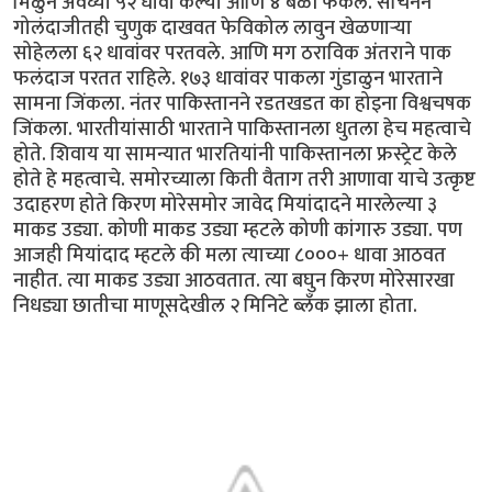
मिळुन अवघ्या ५२ धावा केल्या आणि ४ बळी फेकले. सचिनने
गोलंदाजीतही चुणुक दाखवत फेविकोल लावुन खेळणार्‍या
सोहेलला ६२ धावांवर परतवले. आणि मग ठराविक अंतराने पाक
फलंदाज परतत राहिले. १७३ धावांवर पाकला गुंडाळुन भारताने
सामना जिंकला. नंतर पाकिस्तानने रडतखडत का होइना विश्वचषक
जिंकला. भारतीयांसाठी भारताने पाकिस्तानला धुतला हेच महत्वाचे
होते. शिवाय या सामन्यात भारतियांनी पाकिस्तानला फ्रस्ट्रेट केले
होते हे महत्वाचे. समोरच्याला किती वैताग तरी आणावा याचे उत्कृष्ट
उदाहरण होते किरण मोरेसमोर जावेद मियांदादने मारलेल्या ३
माकड उड्या. कोणी माकड उड्या म्हटले कोणी कांगारु उड्या. पण
आजही मियांदाद म्हटले की मला त्याच्या ८०००+ धावा आठवत
नाहीत. त्या माकड उड्या आठवतात. त्या बघुन किरण मोरेसारखा
निधड्या छातीचा माणूसदेखील २ मिनिटे ब्लँक झाला होता.