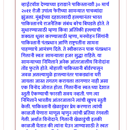
व्हाईटवॉश देण्याच्या इराद्याने पाकिस्तानशी ३० मार्च
२०११ रोजी उपांत्य फेरीच्या सामन्यात पाचव्यांदा
झुंजला. मुंबईच्या दहशतवादी हल्ल्यानंतर भारत
पाकिस्तानचे राजनैतिक संबंध बरेच बिघडले होते. ते
सुधारण्यासाठी म्हणा किंवा अतिरेकी हल्ल्याची
शक्यता धूसर करण्यासाठी म्हणा, मनमोहन सिंगांनी
पाकिस्तानी पंतप्रधान आणि राष्ट्रपतींना सामना
पाहण्याचे आमंत्रण दिले. ते स्वीकारुन पाक पंतप्रधान
गिलानी स्वतः सामन्याला हजर सुद्धा राहिले. या
सामन्याच्या निमित्ताने अनेक आंतरजालीय विनोदांना
तोंड फुटले होते. मोहाली पाकिस्तानी बॉर्डरपासुन
जवळ असल्यामुळे हारल्यानंतर पाकड्यांना घरी
जायला जास्त तगतग करायला लागणार नाही असा
एक विनोद जोरात होता. गिलानींना स्वत:च्या देशात
स्तुती ऐकण्याची फारशी सवय नव्हती. पण त्या
निमित्ताने भारतीय आंतरजालाने त्यांची खुपच स्तुती
केली. पाकिस्तानी खेळाडुंवर प्रेम करणारा त्यांची
काळजी घेणारा माणूस म्हणुन त्यांची प्रतिमा रंगवली
गेली. अर्थात विनोदाने. गिलानी खेळाडुंची इतकी
काळजी घेतात की त्यांना घेउन जाण्यासाठी ते स्वतः