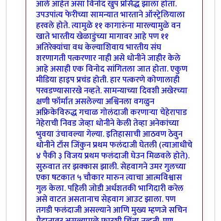
आले आहेत असा विनोद खुप प्रसिद्ध झाला होता.
उपउपांत्य फेरीच्या सामन्यात भारताने ऑस्ट्रेलियाला
हरवले होते. त्यामुळे ११ कागारुंना मारल्यामुळे वन
खाते भारतीय खेळाडुंच्या मागावर आहे पण ११
अतिरेक्यांचा वध केल्याशिवाय भारतीय संघ
शरणागती पत्करणार नाही असे धोनीने जाहीर केले
आहे असाही एक विनोद सांगितला जात होता. एकुण
मीडिया हाइप प्रचंड होती. हार पत्करणे कोणालाही
परवडण्यासारखे नव्हते. सामन्याच्या दिवशी अखेरच्या
क्षणी फॉर्मात असलेल्या अश्विनला वगळुन
अफ्रिकेविरुद्ध गचाळ गोलंदाजी करणार्‍या चेहेरापाड
नेहेराची निवड जेव्हा धोनीने केली तेव्हा अनेकांच्या
भुवया उंचावल्या गेल्या. इतिहासाची आठवण ठेवुन
धोनीने टॉस जिंकुन प्रथम फलंदाजी घेतली (त्याआधीचे
४ पैकी ३ विजय प्रथम फलंदाजी घेउन मिळवले होते).
सुरुवात तर झक्कास झाली. सेहवागने उमर गुलच्या
एका षटकात ५ चौकार मारुन त्याचा आत्मविश्वास
गुल केला. पहिली जोडी अर्धशतकी भागिदारी करेल
असे वाटत असतानाच सेहवाग आउट झाला. पण
तगडी फलंदाजी असल्याने आणि मुख्य म्हणजे सचिन