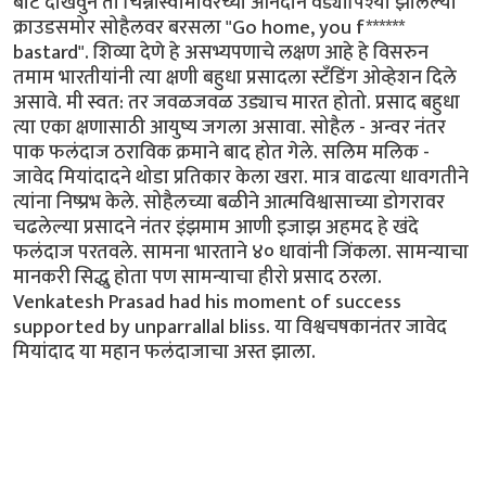
बोट दाखवुन तो चिन्नास्वामीवरच्या आनंदाने वेड्यापिश्या झालेल्या
क्राउडसमोर सोहैलवर बरसला "Go home, you f******
bastard". शिव्या देणे हे असभ्यपणाचे लक्षण आहे हे विसरुन
तमाम भारतीयांनी त्या क्षणी बहुधा प्रसादला स्टँडिंग ओव्हेशन दिले
असावे. मी स्वत: तर जवळजवळ उड्याच मारत होतो. प्रसाद बहुधा
त्या एका क्षणासाठी आयुष्य जगला असावा. सोहैल - अन्वर नंतर
पाक फलंदाज ठराविक क्रमाने बाद होत गेले. सलिम मलिक -
जावेद मियांदादने थोडा प्रतिकार केला खरा. मात्र वाढत्या धावगतीने
त्यांना निष्प्रभ केले. सोहैलच्या बळीने आत्मविश्वासाच्या डोगरावर
चढलेल्या प्रसादने नंतर इंझमाम आणी इजाझ अहमद हे खंदे
फलंदाज परतवले. सामना भारताने ४० धावांनी जिंकला. सामन्याचा
मानकरी सिद्धु होता पण सामन्याचा हीरो प्रसाद ठरला.
Venkatesh Prasad had his moment of success
supported by unparrallal bliss. या विश्वचषकानंतर जावेद
मियांदाद या महान फलंदाजाचा अस्त झाला.