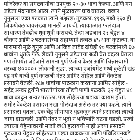
मांजरेकर या सगळ्यांनीचा उपयुक्त २०-३० धावा केल्या. आणि मग
जडेजा मैदानावर आला. त्याने मुळावरच घाव घातला. वकार
युनुसला एका षटकात त्याने अक्षरश: तुडवला. १९९६ मध्ये २६० ही
जिंकणेबल धावसंख्या मानली जायची. त्याकाळात फलंदाज
साधारण तेवढीच धुवाधुवी करायचे. तेव्हा जडेजाने २५ चेंडुत ४
चौकार आणि २ षटकारांच्या सहाय्याने तब्बल ४५ धावा कुटल्या. या
मारामारी मुळे युनुस आणि आकिब जावेद दोघेही १० षटकांमध्ये ६७
धावांना धुतले गेले. शेवटी युनुसने जडेजाचा बळी घेत बदला घेतला
पण तोपर्यंत जडेजाने सामना पुर्ण एंजॉय केला आणि चिन्नास्वामी
वरच्या ४००००+ लोकांनी सुद्धा. त्यांच्या एंजॉयमेंट मध्ये कुठेही खंड
पडु नये याची पुर्ण काळजी नंतर आमिर सोहेल आणि वेंकटेश
प्रसादने घेतली. २८७ धावांचा पाठलाग करताना आमिर सोहैल -
सईद अन्वर द्वयीने भारतीयांच्या तोंडचे पाणी पळवले. ३२ चेंडुत ४८
धावा काढुन अन्वर परतला. पण सोहैलचा धडाका कायम होता.
समोर वेंकटेश प्रसादसारखा गोलंदाज असेल तर क्या कहने. त्याने
प्रसादला धुतला. एक चेंडु सीमापार धुडकवुन त्याने प्रसादला त्याची
जागा दाखवली. आणि नंतर न भूतो न भविष्यति घटना घडली. एरवी
ज्याच्या चेहेर्‍यावरची माशी कधी हलायची नाही अश्या प्रसादने
पुढच्याच चेंडुवर सोहैलच्या यष्ट्या वाकवल्या आणि पॅविलियनकडे