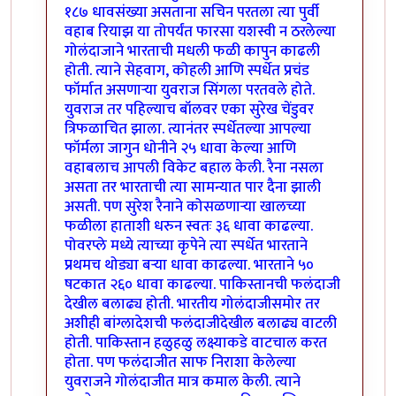
१८७ धावसंख्या असताना सचिन परतला त्या पुर्वी
वहाब रियाझ या तोपर्यंत फारसा यशस्वी न ठरलेल्या
गोलंदाजाने भारताची मधली फळी कापुन काढली
होती. त्याने सेहवाग, कोहली आणि स्पर्धेत प्रचंड
फॉर्मात असणार्‍या युवराज सिंगला परतवले होते.
युवराज तर पहिल्याच बॉलवर एका सुरेख चेंडुवर
त्रिफळाचित झाला. त्यानंतर स्पर्धेतल्या आपल्या
फॉर्मला जागुन धोनीने २५ धावा केल्या आणि
वहाबलाच आपली विकेट बहाल केली. रैना नसला
असता तर भारताची त्या सामन्यात पार दैना झाली
असती. पण सुरेश रैनाने कोसळणार्‍या खालच्या
फळीला हाताशी धरुन स्वतः ३६ धावा काढल्या.
पोवरप्ले मध्ये त्याच्या कृपेने त्या स्पर्धेत भारताने
प्रथमच थोड्या बर्‍या धावा काढल्या. भारताने ५०
षटकात २६० धावा काढल्या. पाकिस्तानची फलंदाजी
देखील बलाढ्य होती. भारतीय गोलंदाजीसमोर तर
अशीही बांग्लादेशची फलंदाजीदेखील बलाढ्य वाटली
होती. पाकिस्तान हळुहळु लक्ष्याकडे वाटचाल करत
होता. पण फलंदाजीत साफ निराशा केलेल्या
युवराजने गोलंदाजीत मात्र कमाल केली. त्याने