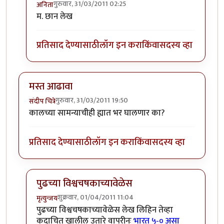
गुरुवार, 31/03/2011 02:25
अनिता
In reply to
ऐतिहासिक सामना जिंकल्या
by
शिल्पा ब
म. छान लेख
प्रतिसाद देण्यासाठी
लॉग इन करा
किंवा
सदस्य व्हा
मस्त आढावा
गुरुवार, 31/03/2011 19:50
संदीप चित्रे
कालच्या सामन्याचीही ह्यात भर घालणार का?
प्रतिसाद देण्यासाठी
लॉग इन करा
किंवा
सदस्य व्हा
पुढच्या विश्वचषकाच्यावेळेस
शुक्रवार, 01/04/2011 11:04
मृत्युन्जय
In reply to
मस्त आढावा
by
संदीप चित्रे
पुढच्या विश्वचषकाच्यावेळेस लेख लिहिन तेव्हा
कदाचित खालील उतारे वापरीनः
भारत ५-० असा