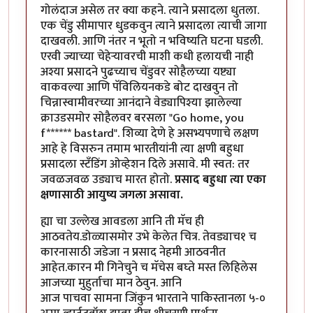
गोलंदाज असेल तर क्या कहने. त्याने प्रसादला धुतला.
एक चेंडु सीमापार धुडकवुन त्याने प्रसादला त्याची जागा
दाखवली. आणि नंतर न भूतो न भविष्यति घटना घडली.
एरवी ज्याच्या चेहेर्‍यावरची माशी कधी हलायची नाही
अश्या प्रसादने पुढच्याच चेंडुवर सोहैलच्या यष्ट्या
वाकवल्या आणि पॅविलियनकडे बोट दाखवुन तो
चिन्नास्वामीवरच्या आनंदाने वेड्यापिश्या झालेल्या
क्राउडसमोर सोहैलवर बरसला "Go home, you
f****** bastard". शिव्या देणे हे असभ्यपणाचे लक्षण
आहे हे विसरुन तमाम भारतीयांनी त्या क्षणी बहुधा
प्रसादला स्टँडिंग ओव्हेशन दिले असावे. मी स्वत: तर
जवळजवळ उड्याच मारत होतो.
प्रसाद बहुधा त्या एका
क्षणासाठी आयुष्य जगला असावा.
ह्या चा उल्लेख आवडला आनि ती मॅच ही
आठवतेय.डोळ्यासमोर उभे केलेत चित्र. तेवड्याच१ च
कारनासाठी जडेजा न प्रसाद नेहमी आठवनीत
आहेत.कारन मी गिनेचुने च मॅचेस बघ्ते मस्त लिहिलेस
आजच्या मुहुर्ताचा मान ठेवुन. आनि
आज पाचवा सामना जिंकुन भारताने पाकिस्तानला ५-०