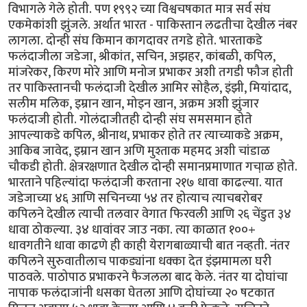
विभागले गेले होती. पण १९९२ च्या विश्वचषकात मात्र सर्व संघ
एकमेकांशी झुंजले. अर्थात भारत - पाकिस्तान लढतीचा देखील नंबर
लागला. दोन्ही संघ किमान कागदावर तगडे होते. भारताकडे
फलंदाजीला जडेजा, श्रीकांत, सचिन, अझहर, कांबळी, कपिल,
मांजरेकर, किरण मोरे आणि मनोज प्रभाकर अशी तगडी फौज होती
तर पाकिस्तानची फलंदाजी देखील आमिर सोहैल, इंझी, मियांदाद,
सलीम मलिक, इम्रान खान, मोइन खान, अक्रम अशी झुंजार
फलंदाजी होती. गोलंदाजीतही दोन्ही संघ समसमान होते
आपल्याकडे कपिल, श्रीनाथ, प्रभाकर होते तर त्याच्याकडे अक्रम,
आकिब जावेद, इम्रान खान अणि मुश्ताक महमद अशी चांडाळ
चौकडी होती. क्षेत्ररक्षणात देखील दोन्ही समानप्रमाणात गचा़ळ होते.
भारताने पहिल्यांदा फलंदाजी करताना २१७ धावा काढल्या. यात
जडेजाच्या ४६ आणि सचिनच्या ५४ तर होत्याच त्याचबरोबर
कपिलने देखील त्याची तलवार वेगात फिरवली आणि २६ चेंडुत ३४
धावा ठोकल्या. ३४ धावांवर जाउ नका. त्या काळात १००+
धावगतीने धावा काढणे ही काही येरागबाळ्याची बात नव्हती. नंतर
कपिलने सुरुवातीलाच पाकड्यांना धक्का देत इंझमामला घरी
पाठवले. पाठोपाठ प्रभाकरने फैजलला बाद केले. नंतर या दोघांचा
नापाक फलंदाजांनी धसका घेतला आणि दोघांच्या २० षटकात