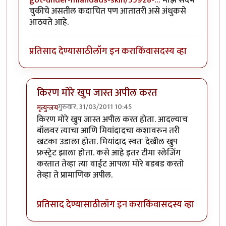
चुकीचे असतील कदाचित पण आतातरी असे अंधुकसे
आठवते आहे.
प्रतिसाद देण्यासाठी
लॉग इन करा
किंवा
सदस्य व्हा
किरण मोरे खुप जास्त अपील करत
गुरुवार, 31/03/2011 10:45
मृत्युन्जय
In reply to
चांगला आढावा
by
सखी
किरण मोरे खुप जास्त अपील करत होता. आदल्याच
बॉलवर त्याचा आणि मियांदादचा कशावरुन तरी
खटका उडाला होता. मियांदाद स्वतः देखील खुप
फ्रस्ट्रेट झाला होता. कसे आहे इतर टीमा स्लेजिंग
करतात तेव्हा त्या वाईट आपला मोरे बडबड करतो
तेव्हा ते प्रामाणिक अपील.
प्रतिसाद देण्यासाठी
लॉग इन करा
किंवा
सदस्य व्हा