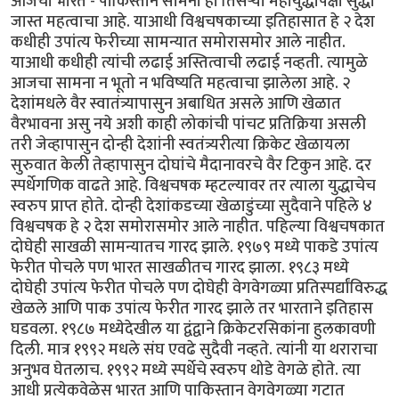
आजचा भारत - पाकिस्तान सामना हा तिसर्‍या महायुद्धापेक्षा सुद्धा
जास्त महत्वाचा आहे. याआधी विश्वचषकाच्या इतिहासात हे २ देश
कधीही उपांत्य फेरीच्या सामन्यात समोरासमोर आले नाहीत.
याआधी कधीही त्यांची लढाई अस्तित्वाची लढाई नव्हती. त्यामुळे
आजचा सामना न भूतो न भविष्यति महत्वाचा झालेला आहे. २
देशांमधले वैर स्वातंत्र्यापासुन अबाधित असले आणि खेळात
वैरभावना असु नये अशी काही लोकांची पांचट प्रतिक्रिया असली
तरी जेव्हापासुन दोन्ही देशांनी स्वतंत्र्यरीत्या क्रिकेट खेळायला
सुरुवात केली तेव्हापासुन दोघांचे मैदानावरचे वैर टिकुन आहे. दर
स्पर्धेगणिक वाढते आहे. विश्वचषक म्हटल्यावर तर त्याला युद्धाचेच
स्वरुप प्राप्त होते. दोन्ही देशांकडच्या खेळाडुंच्या सुदैवाने पहिले ४
विश्वचषक हे २ देश समोरासमोर आले नाहीत. पहिल्या विश्वचषकात
दोघेही साखळी सामन्यातच गारद झाले. १९७९ मध्ये पाकडे उपांत्य
फेरीत पोचले पण भारत साखळीतच गारद झाला. १९८३ मध्ये
दोघेही उपांत्य फेरीत पोचले पण दोघेही वेगवेगळ्या प्रतिस्पर्द्यांविरुद्ध
खेळले आणि पाक उपांत्य फेरीत गारद झाले तर भारताने इतिहास
घडवला. १९८७ मध्येदेखील या द्वंद्वाने क्रिकेटरसिकांना हुलकावणी
दिली. मात्र १९९२ मधले संघ एवढे सुदैवी नव्हते. त्यांनी या थराराचा
अनुभव घेतलाच. १९९२ मध्ये स्पर्धेचे स्वरुप थोडे वेगळे होते. त्या
आधी प्रत्येकवेळेस भारत आणि पाकिस्तान वेगवेगळ्या गटात