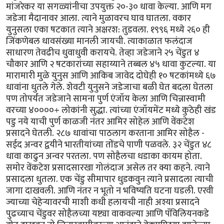
मांजरेकर या सगळ्यांनीचा उपयुक्त २०-३० धावा केल्या. आणि मग
जडेजा मैदानावर आला. त्याने मुळावरच घाव घातला. वकार
युनुसला एका षटकात त्याने अक्षरश: तुडवला. १९९६ मध्ये २६० ही
जिंकणेबल धावसंख्या मानली जायची. त्याकाळात फलंदाज
साधारण तेवढीच धुवाधुवी करायचे. तेव्हा जडेजाने २५ चेंडुत ४
चौकार आणि २ षटकारांच्या सहाय्याने तब्बल ४५ धावा कुटल्या. या
मारामारी मुळे युनुस आणि आकिब जावेद दोघेही १० षटकांमध्ये ६७
धावांना धुतले गेले. शेवटी युनुसने जडेजाचा बळी घेत बदला घेतला
पण तोपर्यंत जडेजाने सामना पुर्ण एंजॉय केला आणि चिन्नास्वामी
वरच्या ४००००+ लोकांनी सुद्धा. त्यांच्या एंजॉयमेंट मध्ये कुठेही खंड
पडु नये याची पुर्ण काळजी नंतर आमिर सोहेल आणि वेंकटेश
प्रसादने घेतली. २८७ धावांचा पाठलाग करताना आमिर सोहैल -
सईद अन्वर द्वयीने भारतीयांच्या तोंडचे पाणी पळवले. ३२ चेंडुत ४८
धावा काढुन अन्वर परतला. पण सोहैलचा धडाका कायम होता.
समोर वेंकटेश प्रसादसारखा गोलंदाज असेल तर क्या कहने. त्याने
प्रसादला धुतला. एक चेंडु सीमापार धुडकवुन त्याने प्रसादला त्याची
जागा दाखवली. आणि नंतर न भूतो न भविष्यति घटना घडली. एरवी
ज्याच्या चेहेर्‍यावरची माशी कधी हलायची नाही अश्या प्रसादने
पुढच्याच चेंडुवर सोहैलच्या यष्ट्या वाकवल्या आणि पॅविलियनकडे