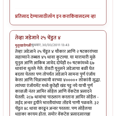
प्रतिसाद देण्यासाठी
लॉग इन करा
किंवा
सदस्य व्हा
तेव्हा जडेजाने २५ चेंडुत ४
बुधवार, 30/03/2011 13:43
मुलूखावेगळी
तेव्हा जडेजाने २५ चेंडुत ४ चौकार आणि २ षटकारांच्या
सहाय्याने तब्बल ४५ धावा कुटल्या. या मारामारी मुळे
युनुस आणि आकिब जावेद दोघेही १० षटकांमध्ये ६७
धावांना धुतले गेले. शेवटी युनुसने जडेजाचा बळी घेत
बदला घेतला पण तोपर्यंत जडेजाने सामना पुर्ण एंजॉय
केला आणि चिन्नास्वामी वरच्या ४००००+ लोकांनी सुद्धा.
त्यांच्या एंजॉयमेंट मध्ये कुठेही खंड पडु नये याची पुर्ण
काळजी नंतर आमिर सोहेल आणि वेंकटेश प्रसादने
घेतली. २८७ धावांचा पाठलाग करताना आमिर सोहैल -
सईद अन्वर द्वयीने भारतीयांच्या तोंडचे पाणी पळवले. ३२
चेंडुत ४८ धावा काढुन अन्वर परतला. पण सोहैलचा
धडाका कायम होता. समोर वेंकटेश प्रसादसारखा