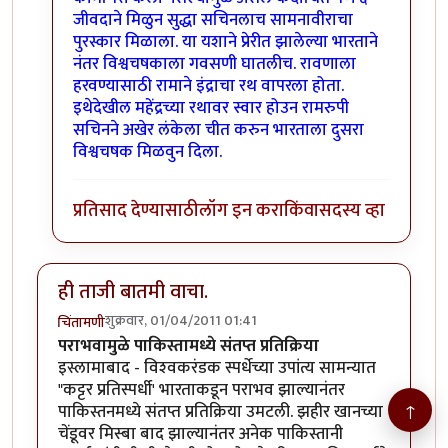
जीवदाने मिळुन सुद्धा सचिनलाच सामनावीराचा
पुरस्कार मिळाला. या यशाने प्रेरीत झालेल्या भारताने
नंतर विश्वचषकाला गवसणी घातलीच. रावणाला
हरवण्यासाठी रामाने इंद्राचा रथ वापरला होता.
इथेदेखील महेंद्रच्या रथावर स्वार होउन रामरुपी
सचिनने अखेर लंकेला चीत करुन भारताला दुसरा
विश्वचषक मिळवुन दिला.
प्रतिसाद देण्यासाठी
लॉग इन करा
किंवा
सदस्य व्हा
ही ताजी बातमी वाचा.
शुक्रवार, 01/04/2011 01:41
चिंतामणी
पराभवामुळे पाकिस्तामध्ये संतप्त प्रतिक्रिया
इस्लामाबाद - विश्‍वकरंडक स्पर्धेच्या उपांत्य सामन्यात
"कट्टर प्रतिस्पर्धी' भारताकडून पराभव झाल्यानंतर
↑
पाकिस्तनमध्ये संतप्त प्रतिक्रिया उमटली. झहीर खानच्या
चेंडूवर मिस्बा बाद झाल्यानंतर अनेक पाकिस्तानी