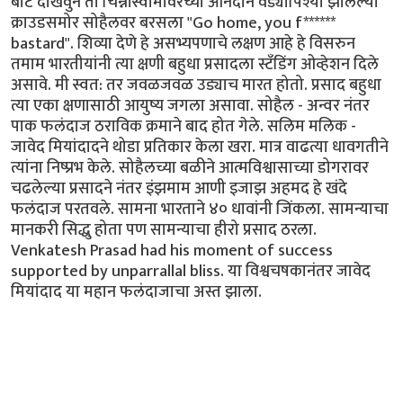
बोट दाखवुन तो चिन्नास्वामीवरच्या आनंदाने वेड्यापिश्या झालेल्या
क्राउडसमोर सोहैलवर बरसला "Go home, you f******
bastard". शिव्या देणे हे असभ्यपणाचे लक्षण आहे हे विसरुन
तमाम भारतीयांनी त्या क्षणी बहुधा प्रसादला स्टँडिंग ओव्हेशन दिले
असावे. मी स्वत: तर जवळजवळ उड्याच मारत होतो. प्रसाद बहुधा
त्या एका क्षणासाठी आयुष्य जगला असावा. सोहैल - अन्वर नंतर
पाक फलंदाज ठराविक क्रमाने बाद होत गेले. सलिम मलिक -
जावेद मियांदादने थोडा प्रतिकार केला खरा. मात्र वाढत्या धावगतीने
त्यांना निष्प्रभ केले. सोहैलच्या बळीने आत्मविश्वासाच्या डोगरावर
चढलेल्या प्रसादने नंतर इंझमाम आणी इजाझ अहमद हे खंदे
फलंदाज परतवले. सामना भारताने ४० धावांनी जिंकला. सामन्याचा
मानकरी सिद्धु होता पण सामन्याचा हीरो प्रसाद ठरला.
Venkatesh Prasad had his moment of success
supported by unparrallal bliss. या विश्वचषकानंतर जावेद
मियांदाद या महान फलंदाजाचा अस्त झाला.