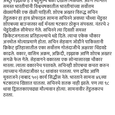
अब्दुर रझ्झाक हे २ बहुमुल्य बळी देखील मिळवले. आणि त्यानंतर
समस्त भारतीयांनी विश्वचषकातील भारतीयांच्या सर्वोत्तम
खेळ्यांपैकी एक खेळी पाहिली. शोएब अख्तर विरुद्ध सचिन
तेंडुलकर हा हाय प्रोफाइल सामना सचिनने अवघ्या चौथ्या चेंडुवर
शोएबच्या बाउन्सरवर थर्ड मॅनला षटकार ठोकुन संपवला. नंतरचे २
चेंडुदेखील सीमेपार गेले. सचिनने त्या दिवशी समस्त
क्रिकेटजगताला प्रतिहल्ल्याचे धडे दिले. त्याचा एकेक चौकार
अनमोल मोत्याप्रमाणे होता. सचिन सेहवाग जोडीने पाकिस्तानी
क्रिकेट इतिहासातील एका सर्वोत्तम गोलंदाजीचे अक्षरशः धिंडवडे
काढले. वकार, वासिम अक्रम, अफ्रिदी, रझ्झाक आणि शोएब अख्तर
सगळे फेल गेले. सेहवागने वकारला एक सोन्यासारखा चौकार
मारला. त्याला वकारनेच परतवले. सचिनही शोएबचा कचरा करुन
त्याच्याच गोलंदाजीवर ९८ धावांवर परतला. पण द्रविड आणि
युवराजने (नाबाद ५०) कार्य सिद्धीस नेले. भारताने सामना ४६व्या
षटकातच खिशात घातला. सचिनचे शतक नाही झाले. पण त्या ९८
धावा द्विशतकाएवढ्या मौल्यवान होत्या. सामनावीर तेंडुलकरच
ठरला.