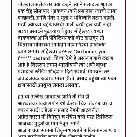
गोलंदाज असेल तर क्या कहने. त्याने प्रसादला धुतला.
एक चेंडु सीमापार धुडकवुन त्याने प्रसादला त्याची जागा
दाखवली. आणि नंतर न भूतो न भविष्यति घटना घडली.
एरवी ज्याच्या चेहेर्‍यावरची माशी कधी हलायची नाही
अश्या प्रसादने पुढच्याच चेंडुवर सोहैलच्या यष्ट्या
वाकवल्या आणि पॅविलियनकडे बोट दाखवुन तो
चिन्नास्वामीवरच्या आनंदाने वेड्यापिश्या झालेल्या
क्राउडसमोर सोहैलवर बरसला "Go home, you
f****** bastard". शिव्या देणे हे असभ्यपणाचे लक्षण
आहे हे विसरुन तमाम भारतीयांनी त्या क्षणी बहुधा
प्रसादला स्टँडिंग ओव्हेशन दिले असावे. मी स्वत: तर
जवळजवळ उड्याच मारत होतो.
प्रसाद बहुधा त्या एका
क्षणासाठी आयुष्य जगला असावा.
ह्या चा उल्लेख आवडला आनि ती मॅच ही
आठवतेय.डोळ्यासमोर उभे केलेत चित्र. तेवड्याच१ च
कारनासाठी जडेजा न प्रसाद नेहमी आठवनीत
आहेत.कारन मी गिनेचुने च मॅचेस बघ्ते मस्त लिहिलेस
आजच्या मुहुर्ताचा मान ठेवुन. आनि
आज पाचवा सामना जिंकुन भारताने पाकिस्तानला ५-०