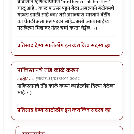
बीबीसीने म्हणल्याप्रमाणे "mother of all battles"
चालू आहे... काल पाऊस पडून गेला असल्याने बॅटींगमधे
गडबड झाली आहे का? तसे असल्यास भारताने बॅटींग
का घेतली असा प्रश्न पडला आहे... असो. आत्याबाईंच्या
नसलेल्या मिशावर नंतर चर्चा करता येईल. :-)
प्रतिसाद देण्यासाठी
लॉग इन करा
किंवा
सदस्य व्हा
पाकिस्तानचे तोंड काळे करून
गुरुवार, 31/03/2011 00:12
नगरीनिरंजन
पाकिस्तानचे तोंड काळे करून व्हाईटवॉश दिल्या गेलेला
आहे. :-)
प्रतिसाद देण्यासाठी
लॉग इन करा
किंवा
सदस्य व्हा