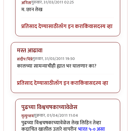
गुरुवार, 31/03/2011 02:25
अनिता
In reply to
ऐतिहासिक सामना जिंकल्या
by
शिल्पा ब
म. छान लेख
प्रतिसाद देण्यासाठी
लॉग इन करा
किंवा
सदस्य व्हा
मस्त आढावा
गुरुवार, 31/03/2011 19:50
संदीप चित्रे
कालच्या सामन्याचीही ह्यात भर घालणार का?
प्रतिसाद देण्यासाठी
लॉग इन करा
किंवा
सदस्य व्हा
पुढच्या विश्वचषकाच्यावेळेस
शुक्रवार, 01/04/2011 11:04
मृत्युन्जय
In reply to
मस्त आढावा
by
संदीप चित्रे
पुढच्या विश्वचषकाच्यावेळेस लेख लिहिन तेव्हा
कदाचित खालील उतारे वापरीनः
भारत ५-० असा