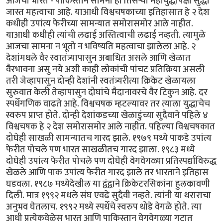
आजचा भारत - पाकिस्तान सामना हा तिसर्‍या महायुद्धापेक्षा सुद्धा
जास्त महत्वाचा आहे. याआधी विश्वचषकाच्या इतिहासात हे २ देश
कधीही उपांत्य फेरीच्या सामन्यात समोरासमोर आले नाहीत.
याआधी कधीही त्यांची लढाई अस्तित्वाची लढाई नव्हती. त्यामुळे
आजचा सामना न भूतो न भविष्यति महत्वाचा झालेला आहे. २
देशांमधले वैर स्वातंत्र्यापासुन अबाधित असले आणि खेळात
वैरभावना असु नये अशी काही लोकांची पांचट प्रतिक्रिया असली
तरी जेव्हापासुन दोन्ही देशांनी स्वतंत्र्यरीत्या क्रिकेट खेळायला
सुरुवात केली तेव्हापासुन दोघांचे मैदानावरचे वैर टिकुन आहे. दर
स्पर्धेगणिक वाढते आहे. विश्वचषक म्हटल्यावर तर त्याला युद्धाचेच
स्वरुप प्राप्त होते. दोन्ही देशांकडच्या खेळाडुंच्या सुदैवाने पहिले ४
विश्वचषक हे २ देश समोरासमोर आले नाहीत. पहिल्या विश्वचषकात
दोघेही साखळी सामन्यातच गारद झाले. १९७९ मध्ये पाकडे उपांत्य
फेरीत पोचले पण भारत साखळीतच गारद झाला. १९८३ मध्ये
दोघेही उपांत्य फेरीत पोचले पण दोघेही वेगवेगळ्या प्रतिस्पर्द्यांविरुद्ध
खेळले आणि पाक उपांत्य फेरीत गारद झाले तर भारताने इतिहास
घडवला. १९८७ मध्येदेखील या द्वंद्वाने क्रिकेटरसिकांना हुलकावणी
दिली. मात्र १९९२ मधले संघ एवढे सुदैवी नव्हते. त्यांनी या थराराचा
अनुभव घेतलाच. १९९२ मध्ये स्पर्धेचे स्वरुप थोडे वेगळे होते. त्या
आधी प्रत्येकवेळेस भारत आणि पाकिस्तान वेगवेगळ्या गटात