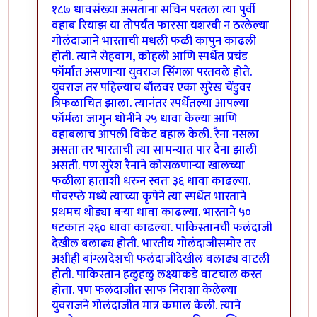
१८७ धावसंख्या असताना सचिन परतला त्या पुर्वी
वहाब रियाझ या तोपर्यंत फारसा यशस्वी न ठरलेल्या
गोलंदाजाने भारताची मधली फळी कापुन काढली
होती. त्याने सेहवाग, कोहली आणि स्पर्धेत प्रचंड
फॉर्मात असणार्‍या युवराज सिंगला परतवले होते.
युवराज तर पहिल्याच बॉलवर एका सुरेख चेंडुवर
त्रिफळाचित झाला. त्यानंतर स्पर्धेतल्या आपल्या
फॉर्मला जागुन धोनीने २५ धावा केल्या आणि
वहाबलाच आपली विकेट बहाल केली. रैना नसला
असता तर भारताची त्या सामन्यात पार दैना झाली
असती. पण सुरेश रैनाने कोसळणार्‍या खालच्या
फळीला हाताशी धरुन स्वतः ३६ धावा काढल्या.
पोवरप्ले मध्ये त्याच्या कृपेने त्या स्पर्धेत भारताने
प्रथमच थोड्या बर्‍या धावा काढल्या. भारताने ५०
षटकात २६० धावा काढल्या. पाकिस्तानची फलंदाजी
देखील बलाढ्य होती. भारतीय गोलंदाजीसमोर तर
अशीही बांग्लादेशची फलंदाजीदेखील बलाढ्य वाटली
होती. पाकिस्तान हळुहळु लक्ष्याकडे वाटचाल करत
होता. पण फलंदाजीत साफ निराशा केलेल्या
युवराजने गोलंदाजीत मात्र कमाल केली. त्याने