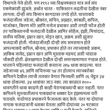
विभागले गेले होती. पण १९९२ च्या विश्वचषकात मात्र सर्व संघ
एकमेकांशी झुंजले. अर्थात भारत - पाकिस्तान लढतीचा देखील नंबर
लागला. दोन्ही संघ किमान कागदावर तगडे होते. भारताकडे
फलंदाजीला जडेजा, श्रीकांत, सचिन, अझहर, कांबळी, कपिल,
मांजरेकर, किरण मोरे आणि मनोज प्रभाकर अशी तगडी फौज होती
तर पाकिस्तानची फलंदाजी देखील आमिर सोहैल, इंझी, मियांदाद,
सलीम मलिक, इम्रान खान, मोइन खान, अक्रम अशी झुंजार
फलंदाजी होती. गोलंदाजीतही दोन्ही संघ समसमान होते
आपल्याकडे कपिल, श्रीनाथ, प्रभाकर होते तर त्याच्याकडे अक्रम,
आकिब जावेद, इम्रान खान अणि मुश्ताक महमद अशी चांडाळ
चौकडी होती. क्षेत्ररक्षणात देखील दोन्ही समानप्रमाणात गचा़ळ होते.
भारताने पहिल्यांदा फलंदाजी करताना २१७ धावा काढल्या. यात
जडेजाच्या ४६ आणि सचिनच्या ५४ तर होत्याच त्याचबरोबर
कपिलने देखील त्याची तलवार वेगात फिरवली आणि २६ चेंडुत ३४
धावा ठोकल्या. ३४ धावांवर जाउ नका. त्या काळात १००+
धावगतीने धावा काढणे ही काही येरागबाळ्याची बात नव्हती. नंतर
कपिलने सुरुवातीलाच पाकड्यांना धक्का देत इंझमामला घरी
पाठवले. पाठोपाठ प्रभाकरने फैजलला बाद केले. नंतर या दोघांचा
नापाक फलंदाजांनी धसका घेतला आणि दोघांच्या २० षटकात