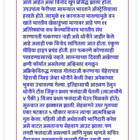
आले आहेत असा विनोद खुप प्रसिद्ध झाला होता.
उपउपांत्य फेरीच्या सामन्यात भारताने ऑस्ट्रेलियाला
हरवले होते. त्यामुळे ११ कागारुंना मारल्यामुळे वन
खाते भारतीय खेळाडुंच्या मागावर आहे पण ११
अतिरेक्यांचा वध केल्याशिवाय भारतीय संघ
शरणागती पत्करणार नाही असे धोनीने जाहीर केले
आहे असाही एक विनोद सांगितला जात होता. एकुण
मीडिया हाइप प्रचंड होती. हार पत्करणे कोणालाही
परवडण्यासारखे नव्हते. सामन्याच्या दिवशी अखेरच्या
क्षणी फॉर्मात असलेल्या अश्विनला वगळुन
अफ्रिकेविरुद्ध गचाळ गोलंदाजी करणार्‍या चेहेरापाड
नेहेराची निवड जेव्हा धोनीने केली तेव्हा अनेकांच्या
भुवया उंचावल्या गेल्या. इतिहासाची आठवण ठेवुन
धोनीने टॉस जिंकुन प्रथम फलंदाजी घेतली (त्याआधीचे
४ पैकी ३ विजय प्रथम फलंदाजी घेउन मिळवले होते).
सुरुवात तर झक्कास झाली. सेहवागने उमर गुलच्या
एका षटकात ५ चौकार मारुन त्याचा आत्मविश्वास
गुल केला. पहिली जोडी अर्धशतकी भागिदारी करेल
असे वाटत असतानाच सेहवाग आउट झाला. पण
तगडी फलंदाजी असल्याने आणि मुख्य म्हणजे सचिन