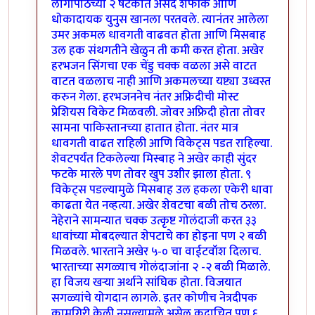
लागोपाठच्या २ षटकात असद शफीक आणि
धोकादायक युनुस खानला परतवले. त्यानंतर आलेला
उमर अकमल धावगती वाढवत होता आणि मिसबाह
उल हक संथगतीने खेळुन ती कमी करत होता. अखेर
हरभजन सिंगचा एक चेंडु चक्क वळला असे वाटत
वाटत वळलाच नाही आणि अकमलच्या यष्ट्या उध्वस्त
करुन गेला. हरभजननेच नंतर अफ्रिदीची मोस्ट
प्रेशियस विकेट मिळवली. जोवर अफ्रिदी होता तोवर
सामना पाकिस्तानच्या हातात होता. नंतर मात्र
धावगती वाढत राहिली आणि विकेट्स पडत राहिल्या.
शेवटपर्यंत टिकलेल्या मिस्बाह ने अखेर काही सुंदर
फटके मारले पण तोवर खुप उशीर झाला होता. ९
विकेट्स पडल्यामुळे मिसबाह उल हकला एकेरी धावा
काढता येत नव्हत्या. अखेर शेवटचा बळी तोच ठरला.
नेहेराने सामन्यात चक्क उत्कृष्ट गोलंदाजी करत ३३
धावांच्या मोबदल्यात शेपटाचे का होइना पण २ बळी
मिळवले. भारताने अखेर ५-० चा वाईटवॉश दिलाच.
भारताच्या सगळ्याच गोलंदाजांना २ -२ बळी मिळाले.
हा विजय खर्‍या अर्थाने सांघिक होता. विजयात
सगळ्यांचे योगदान लागले. इतर कोणीच नेत्रदीपक
कामगिरी केली नसल्यामुळे असेल कदाचित पण ६