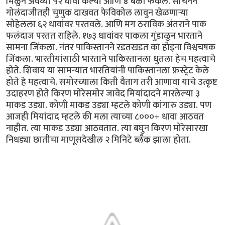
मिळुन अवघ्या ५२ धावा केल्या आणि ४ बळी फेकले. सचिनने
गोलंदाजीतही चुणुक दाखवत फेविकोल लावुन खेळणार्‍या
सोहेलला ६२ धावांवर परतवले. आणि मग ठराविक अंतराने पाक
फलंदाज परतत राहिले. १७३ धावांवर पाकला गुंडाळुन भारताने
सामना जिंकला. नंतर पाकिस्तानने रडतखडत का होइना विश्वचषक
जिंकला. भारतीयांसाठी भारताने पाकिस्तानला धुतला हेच महत्वाचे
होते. शिवाय या सामन्यात भारतियांनी पाकिस्तानला फ्रस्ट्रेट केले
होते हे महत्वाचे. समोरच्याला किती वैताग तरी आणावा याचे उत्कृष्ट
उदाहरण होते किरण मोरेसमोर जावेद मियांदादने मारलेल्या ३
माकड उड्या. कोणी माकड उड्या म्हटले कोणी कांगारु उड्या. पण
आजही मियांदाद म्हटले की मला त्याच्या ८०००+ धावा आठवत
नाहीत. त्या माकड उड्या आठवतात. त्या बघुन किरण मोरेसारखा
निधड्या छातीचा माणूसदेखील २ मिनिटे ब्लँक झाला होता.