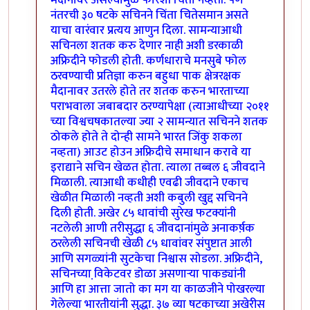
मैदानावर असल्यामुळे फारशी चिंता नव्हती. पण
नंतरची ३० षटके सचिनने चिंता चितेसमान असते
याचा वारंवार प्रत्यय आणुन दिला. सामन्याआधी
सचिनला शतक करु देणार नाही अशी डरकाळी
अफ्रिदीने फोडली होती. कर्णधाराचे मनसुबे फोल
ठरवण्याची प्रतिज्ञा करुन बहुधा पाक क्षेत्ररक्षक
मैदानावर उतरले होते तर शतक करुन भारताच्या
पराभवाला जबाबदार ठरण्यापेक्षा (त्याआधीच्या २०११
च्या विश्वचषकातल्या ज्या २ सामन्यात सचिनने शतक
ठोकले होते ते दोन्ही सामने भारत जिंकु शकला
नव्हता) आउट होउन अफ्रिदीचे समाधान करावे या
इराद्याने सचिन खेळत होता. त्याला तब्बल ६ जीवदाने
मिळाली. त्याआधी कधीही एवढी जीवदाने एकाच
खेळीत मिळाली नव्हती अशी कबुली खुद्द सचिनने
दिली होती. अखेर ८५ धावांची सुरेख फटक्यांनी
नटलेली आणी तरीसुद्धा ६ जीवदानांमुळे अनाकर्ष़क
ठरलेली सचिनची खेळी ८५ धावांवर संपुष्टात आली
आणि सगळ्यांनी सुटकेचा निश्वास सोडला. अफ्रिदीने,
सचिनच्या वि़केटवर डोळा असणार्‍या पाकड्यांनी
आणि हा आत्ता जातो का मग या काळजीने पोखरल्या
गेलेल्या भारतीयांनी सुद्धा. ३७ व्या षटकाच्या अखेरीस