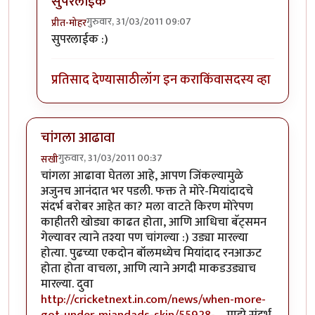
सुपरलाईक
गुरुवार, 31/03/2011 09:07
प्रीत-मोहर
In reply to
पाकिस्तानचे तोंड काळे करून
by
नगरीनिरंजन
सुपरलाईक :)
प्रतिसाद देण्यासाठी
लॉग इन करा
किंवा
सदस्य व्हा
चांगला आढावा
गुरुवार, 31/03/2011 00:37
सखी
चांगला आढावा घेतला आहे, आपण जिंकल्यामुळे
अजुनच आनंदात भर पडली. फक्त ते मोरे-मियांदादचे
संदर्भ बरोबर आहेत का? मला वाटते किरण मोरेपण
काहीतरी खोड्या काढत होता, आणि आधिचा बॅट्समन
गेल्यावर त्याने तश्या पण चांगल्या :) उड्या मारल्या
होत्या. पुढच्या एकदोन बॉलमध्येच मियांदाद रनआऊट
होता होता वाचला, आणि त्याने अगदी माकडउड्याच
मारल्या. दुवा
http://cricketnext.in.com/news/when-more-
got-under-miandads-skin/55928-…
माझे संदर्भ