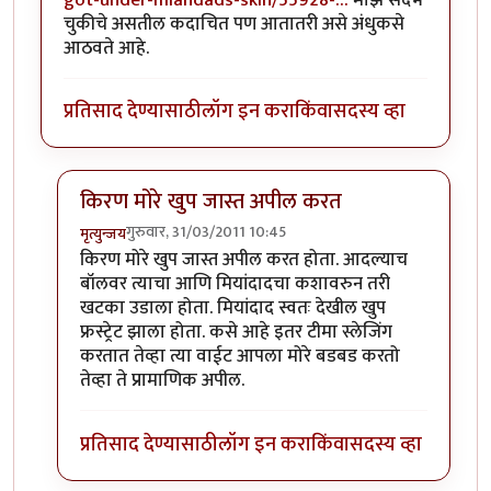
चुकीचे असतील कदाचित पण आतातरी असे अंधुकसे
आठवते आहे.
प्रतिसाद देण्यासाठी
लॉग इन करा
किंवा
सदस्य व्हा
किरण मोरे खुप जास्त अपील करत
गुरुवार, 31/03/2011 10:45
मृत्युन्जय
In reply to
चांगला आढावा
by
सखी
किरण मोरे खुप जास्त अपील करत होता. आदल्याच
बॉलवर त्याचा आणि मियांदादचा कशावरुन तरी
खटका उडाला होता. मियांदाद स्वतः देखील खुप
फ्रस्ट्रेट झाला होता. कसे आहे इतर टीमा स्लेजिंग
करतात तेव्हा त्या वाईट आपला मोरे बडबड करतो
तेव्हा ते प्रामाणिक अपील.
प्रतिसाद देण्यासाठी
लॉग इन करा
किंवा
सदस्य व्हा