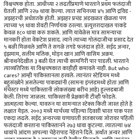
विश्वचषक होता. आधीच्या २ लढतींप्रमाणे भारताने प्रथम फलंदाजी
घेतली आणि २२७ धावा केल्या. त्यात सचिनच्या ४५ आणि द्रविड -
अझहरची अर्धशतके होती. अझहर प्रचंड अडखळत खेळला पण
त्याच्या ५९ धावा शेवटी निर्णायक ठरल्या. प्रत्युत्तरादाखल पाकडे
केवळ १८० धावा करु शकले. आणि यावेळेस मात्र सामन्याचा
मानकरी होता वेंकटेश प्रसाद. त्याने त्याच्या गोलंदाजीचा प्रसाद देत
५ बळी मिळवले आणि ते सगळे तगडे फलंदाज होते. सईद अन्वर,
इंझमाम, सलीम मलिक, मोइन खान आणि वासिम अक्रम.
श्रीनाथनेदेखील ३ बळी घेत त्याची कामगिरी पार पाडली. भारताने
त्याव्यतिरिक्त या विश्वचषकात काहीही कमावले नाही. But who
cares? आम्ही पाकिस्तानला हरवले. त्यानंतर स्टेडियम मध्ये
बहुसंख्येने असलेल्या पाकड्यांनी (सामना इंग्लंडमध्ये होता आणि
मॅचेस्टर मध्ये पाकिस्तानी लोकसंख्या बरीच आहे) हुल्लडबाजी
केली. तिरंगा जाळला. पाकिस्तानी प्रेक्षकांनी टीव्ही फोडले.
आत्महत्या केल्या. यावरुन या सामन्यात स्टेक्स किती जास्त होते हे
लक्षात येइल. २००३ मध्ये मार्चच्या पहिल्या दिवशी भारत पाक परत
एकदा लढले. सईद अन्वरच्या घणाघाती शतकाच्या जोरावर पहिली
फलंदाजी करताना पाकिस्तानने २७३ धावा कुटल्या. त्यातल्या ७४
धावांचे आंदण आपल्या चेहेरापाड नेहेराने दिले. अर्थात अन्वर आणि