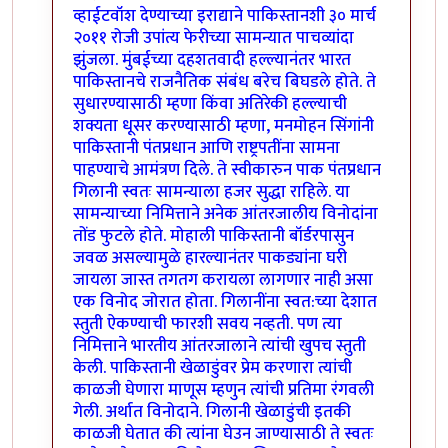
व्हाईटवॉश देण्याच्या इराद्याने पाकिस्तानशी ३० मार्च
२०११ रोजी उपांत्य फेरीच्या सामन्यात पाचव्यांदा
झुंजला. मुंबईच्या दहशतवादी हल्ल्यानंतर भारत
पाकिस्तानचे राजनैतिक संबंध बरेच बिघडले होते. ते
सुधारण्यासाठी म्हणा किंवा अतिरेकी हल्ल्याची
शक्यता धूसर करण्यासाठी म्हणा, मनमोहन सिंगांनी
पाकिस्तानी पंतप्रधान आणि राष्ट्रपतींना सामना
पाहण्याचे आमंत्रण दिले. ते स्वीकारुन पाक पंतप्रधान
गिलानी स्वतः सामन्याला हजर सुद्धा राहिले. या
सामन्याच्या निमित्ताने अनेक आंतरजालीय विनोदांना
तोंड फुटले होते. मोहाली पाकिस्तानी बॉर्डरपासुन
जवळ असल्यामुळे हारल्यानंतर पाकड्यांना घरी
जायला जास्त तगतग करायला लागणार नाही असा
एक विनोद जोरात होता. गिलानींना स्वत:च्या देशात
स्तुती ऐकण्याची फारशी सवय नव्हती. पण त्या
निमित्ताने भारतीय आंतरजालाने त्यांची खुपच स्तुती
केली. पाकिस्तानी खेळाडुंवर प्रेम करणारा त्यांची
काळजी घेणारा माणूस म्हणुन त्यांची प्रतिमा रंगवली
गेली. अर्थात विनोदाने. गिलानी खेळाडुंची इतकी
काळजी घेतात की त्यांना घेउन जाण्यासाठी ते स्वतः