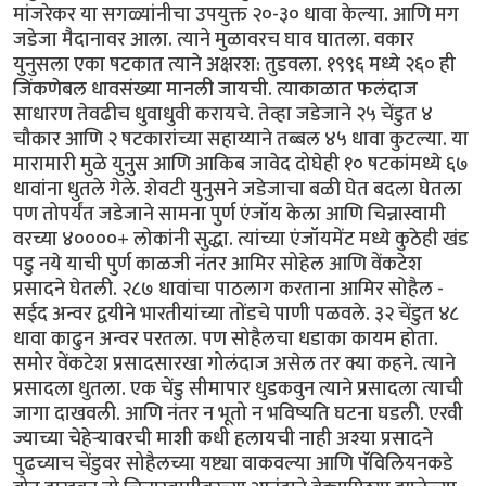
मांजरेकर या सगळ्यांनीचा उपयुक्त २०-३० धावा केल्या. आणि मग
जडेजा मैदानावर आला. त्याने मुळावरच घाव घातला. वकार
युनुसला एका षटकात त्याने अक्षरश: तुडवला. १९९६ मध्ये २६० ही
जिंकणेबल धावसंख्या मानली जायची. त्याकाळात फलंदाज
साधारण तेवढीच धुवाधुवी करायचे. तेव्हा जडेजाने २५ चेंडुत ४
चौकार आणि २ षटकारांच्या सहाय्याने तब्बल ४५ धावा कुटल्या. या
मारामारी मुळे युनुस आणि आकिब जावेद दोघेही १० षटकांमध्ये ६७
धावांना धुतले गेले. शेवटी युनुसने जडेजाचा बळी घेत बदला घेतला
पण तोपर्यंत जडेजाने सामना पुर्ण एंजॉय केला आणि चिन्नास्वामी
वरच्या ४००००+ लोकांनी सुद्धा. त्यांच्या एंजॉयमेंट मध्ये कुठेही खंड
पडु नये याची पुर्ण काळजी नंतर आमिर सोहेल आणि वेंकटेश
प्रसादने घेतली. २८७ धावांचा पाठलाग करताना आमिर सोहैल -
सईद अन्वर द्वयीने भारतीयांच्या तोंडचे पाणी पळवले. ३२ चेंडुत ४८
धावा काढुन अन्वर परतला. पण सोहैलचा धडाका कायम होता.
समोर वेंकटेश प्रसादसारखा गोलंदाज असेल तर क्या कहने. त्याने
प्रसादला धुतला. एक चेंडु सीमापार धुडकवुन त्याने प्रसादला त्याची
जागा दाखवली. आणि नंतर न भूतो न भविष्यति घटना घडली. एरवी
ज्याच्या चेहेर्‍यावरची माशी कधी हलायची नाही अश्या प्रसादने
पुढच्याच चेंडुवर सोहैलच्या यष्ट्या वाकवल्या आणि पॅविलियनकडे