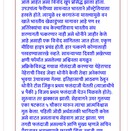
आले आहेत असा विनोद खुप प्रसिद्ध झाला होता.
उपउपांत्य फेरीच्या सामन्यात भारताने ऑस्ट्रेलियाला
हरवले होते. त्यामुळे ११ कागारुंना मारल्यामुळे वन
खाते भारतीय खेळाडुंच्या मागावर आहे पण ११
अतिरेक्यांचा वध केल्याशिवाय भारतीय संघ
शरणागती पत्करणार नाही असे धोनीने जाहीर केले
आहे असाही एक विनोद सांगितला जात होता. एकुण
मीडिया हाइप प्रचंड होती. हार पत्करणे कोणालाही
परवडण्यासारखे नव्हते. सामन्याच्या दिवशी अखेरच्या
क्षणी फॉर्मात असलेल्या अश्विनला वगळुन
अफ्रिकेविरुद्ध गचाळ गोलंदाजी करणार्‍या चेहेरापाड
नेहेराची निवड जेव्हा धोनीने केली तेव्हा अनेकांच्या
भुवया उंचावल्या गेल्या. इतिहासाची आठवण ठेवुन
धोनीने टॉस जिंकुन प्रथम फलंदाजी घेतली (त्याआधीचे
४ पैकी ३ विजय प्रथम फलंदाजी घेउन मिळवले होते).
सुरुवात तर झक्कास झाली. सेहवागने उमर गुलच्या
एका षटकात ५ चौकार मारुन त्याचा आत्मविश्वास
गुल केला. पहिली जोडी अर्धशतकी भागिदारी करेल
असे वाटत असतानाच सेहवाग आउट झाला. पण
तगडी फलंदाजी असल्याने आणि मुख्य म्हणजे सचिन