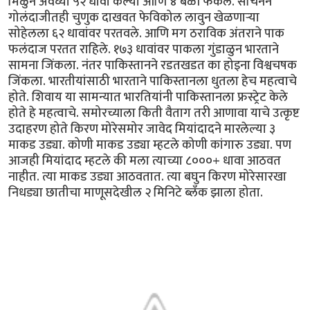
मिळुन अवघ्या ५२ धावा केल्या आणि ४ बळी फेकले. सचिनने
गोलंदाजीतही चुणुक दाखवत फेविकोल लावुन खेळणार्‍या
सोहेलला ६२ धावांवर परतवले. आणि मग ठराविक अंतराने पाक
फलंदाज परतत राहिले. १७३ धावांवर पाकला गुंडाळुन भारताने
सामना जिंकला. नंतर पाकिस्तानने रडतखडत का होइना विश्वचषक
जिंकला. भारतीयांसाठी भारताने पाकिस्तानला धुतला हेच महत्वाचे
होते. शिवाय या सामन्यात भारतियांनी पाकिस्तानला फ्रस्ट्रेट केले
होते हे महत्वाचे. समोरच्याला किती वैताग तरी आणावा याचे उत्कृष्ट
उदाहरण होते किरण मोरेसमोर जावेद मियांदादने मारलेल्या ३
माकड उड्या. कोणी माकड उड्या म्हटले कोणी कांगारु उड्या. पण
आजही मियांदाद म्हटले की मला त्याच्या ८०००+ धावा आठवत
नाहीत. त्या माकड उड्या आठवतात. त्या बघुन किरण मोरेसारखा
निधड्या छातीचा माणूसदेखील २ मिनिटे ब्लँक झाला होता.