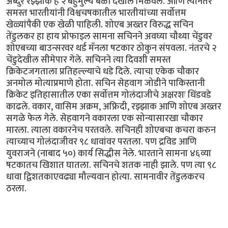
अब्दुर रझ्झाक हे २ बहुमुल्य बळी देखील मिळवले. आणि त्यानंतर
समस्त भारतीयांनी विश्वचषकातील भारतीयांच्या सर्वोत्तम
खेळ्यांपैकी एक खेळी पाहिली. शोएब अख्तर विरुद्ध सचिन
तेंडुलकर हा हाय प्रोफाइल सामना सचिनने अवघ्या चौथ्या चेंडुवर
शोएबच्या बाउन्सरवर थर्ड मॅनला षटकार ठोकुन संपवला. नंतरचे २
चेंडुदेखील सीमेपार गेले. सचिनने त्या दिवशी समस्त
क्रिकेटजगताला प्रतिहल्ल्याचे धडे दिले. त्याचा एकेक चौकार
अनमोल मोत्याप्रमाणे होता. सचिन सेहवाग जोडीने पाकिस्तानी
क्रिकेट इतिहासातील एका सर्वोत्तम गोलंदाजीचे अक्षरशः धिंडवडे
काढले. वकार, वासिम अक्रम, अफ्रिदी, रझ्झाक आणि शोएब अख्तर
सगळे फेल गेले. सेहवागने वकारला एक सोन्यासारखा चौकार
मारला. त्याला वकारनेच परतवले. सचिनही शोएबचा कचरा करुन
त्याच्याच गोलंदाजीवर ९८ धावांवर परतला. पण द्रविड आणि
युवराजने (नाबाद ५०) कार्य सिद्धीस नेले. भारताने सामना ४६व्या
षटकातच खिशात घातला. सचिनचे शतक नाही झाले. पण त्या ९८
धावा द्विशतकाएवढ्या मौल्यवान होत्या. सामनावीर तेंडुलकरच
ठरला.