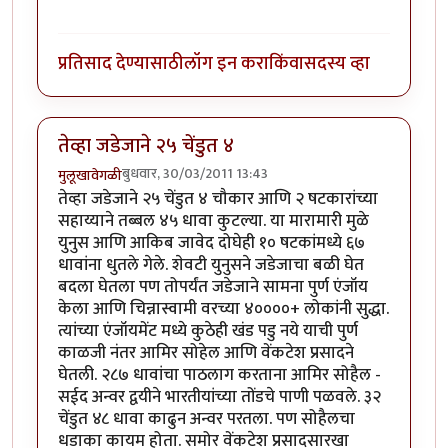
प्रतिसाद देण्यासाठी
लॉग इन करा
किंवा
सदस्य व्हा
तेव्हा जडेजाने २५ चेंडुत ४
बुधवार, 30/03/2011 13:43
मुलूखावेगळी
तेव्हा जडेजाने २५ चेंडुत ४ चौकार आणि २ षटकारांच्या
सहाय्याने तब्बल ४५ धावा कुटल्या. या मारामारी मुळे
युनुस आणि आकिब जावेद दोघेही १० षटकांमध्ये ६७
धावांना धुतले गेले. शेवटी युनुसने जडेजाचा बळी घेत
बदला घेतला पण तोपर्यंत जडेजाने सामना पुर्ण एंजॉय
केला आणि चिन्नास्वामी वरच्या ४००००+ लोकांनी सुद्धा.
त्यांच्या एंजॉयमेंट मध्ये कुठेही खंड पडु नये याची पुर्ण
काळजी नंतर आमिर सोहेल आणि वेंकटेश प्रसादने
घेतली. २८७ धावांचा पाठलाग करताना आमिर सोहैल -
सईद अन्वर द्वयीने भारतीयांच्या तोंडचे पाणी पळवले. ३२
चेंडुत ४८ धावा काढुन अन्वर परतला. पण सोहैलचा
धडाका कायम होता. समोर वेंकटेश प्रसादसारखा