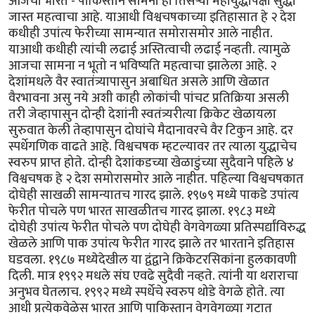
आजचा भारत - पाकिस्तान सामना हा तिसर्‍या महायुद्धापेक्षा सुद्धा
जास्त महत्वाचा आहे. याआधी विश्वचषकाच्या इतिहासात हे २ देश
कधीही उपांत्य फेरीच्या सामन्यात समोरासमोर आले नाहीत.
याआधी कधीही त्यांची लढाई अस्तित्वाची लढाई नव्हती. त्यामुळे
आजचा सामना न भूतो न भविष्यति महत्वाचा झालेला आहे. २
देशांमधले वैर स्वातंत्र्यापासुन अबाधित असले आणि खेळात
वैरभावना असु नये अशी काही लोकांची पांचट प्रतिक्रिया असली
तरी जेव्हापासुन दोन्ही देशांनी स्वतंत्र्यरीत्या क्रिकेट खेळायला
सुरुवात केली तेव्हापासुन दोघांचे मैदानावरचे वैर टिकुन आहे. दर
स्पर्धेगणिक वाढते आहे. विश्वचषक म्हटल्यावर तर त्याला युद्धाचेच
स्वरुप प्राप्त होते. दोन्ही देशांकडच्या खेळाडुंच्या सुदैवाने पहिले ४
विश्वचषक हे २ देश समोरासमोर आले नाहीत. पहिल्या विश्वचषकात
दोघेही साखळी सामन्यातच गारद झाले. १९७९ मध्ये पाकडे उपांत्य
फेरीत पोचले पण भारत साखळीतच गारद झाला. १९८३ मध्ये
दोघेही उपांत्य फेरीत पोचले पण दोघेही वेगवेगळ्या प्रतिस्पर्द्यांविरुद्ध
खेळले आणि पाक उपांत्य फेरीत गारद झाले तर भारताने इतिहास
घडवला. १९८७ मध्येदेखील या द्वंद्वाने क्रिकेटरसिकांना हुलकावणी
दिली. मात्र १९९२ मधले संघ एवढे सुदैवी नव्हते. त्यांनी या थराराचा
अनुभव घेतलाच. १९९२ मध्ये स्पर्धेचे स्वरुप थोडे वेगळे होते. त्या
आधी प्रत्येकवेळेस भारत आणि पाकिस्तान वेगवेगळ्या गटात