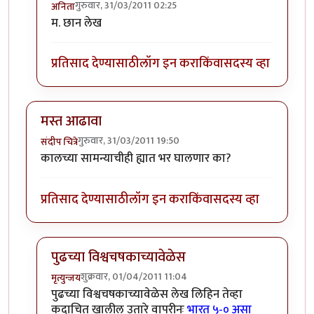
गुरुवार, 31/03/2011 02:25
अनिता
In reply to
ऐतिहासिक सामना जिंकल्या
by
शिल्पा ब
म. छान लेख
प्रतिसाद देण्यासाठी
लॉग इन करा
किंवा
सदस्य व्हा
मस्त आढावा
गुरुवार, 31/03/2011 19:50
संदीप चित्रे
कालच्या सामन्याचीही ह्यात भर घालणार का?
प्रतिसाद देण्यासाठी
लॉग इन करा
किंवा
सदस्य व्हा
पुढच्या विश्वचषकाच्यावेळेस
शुक्रवार, 01/04/2011 11:04
मृत्युन्जय
In reply to
मस्त आढावा
by
संदीप चित्रे
पुढच्या विश्वचषकाच्यावेळेस लेख लिहिन तेव्हा
कदाचित खालील उतारे वापरीनः
भारत ५-० असा