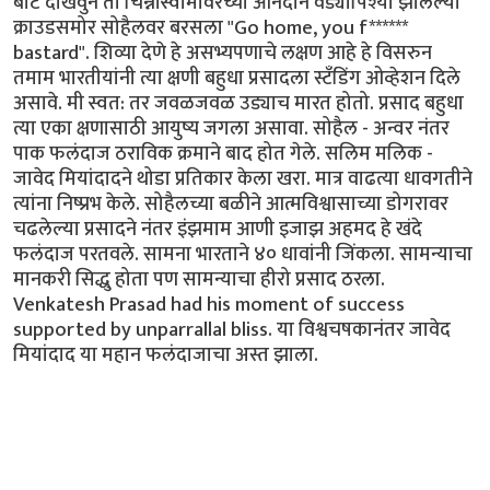
बोट दाखवुन तो चिन्नास्वामीवरच्या आनंदाने वेड्यापिश्या झालेल्या
क्राउडसमोर सोहैलवर बरसला "Go home, you f******
bastard". शिव्या देणे हे असभ्यपणाचे लक्षण आहे हे विसरुन
तमाम भारतीयांनी त्या क्षणी बहुधा प्रसादला स्टँडिंग ओव्हेशन दिले
असावे. मी स्वत: तर जवळजवळ उड्याच मारत होतो. प्रसाद बहुधा
त्या एका क्षणासाठी आयुष्य जगला असावा. सोहैल - अन्वर नंतर
पाक फलंदाज ठराविक क्रमाने बाद होत गेले. सलिम मलिक -
जावेद मियांदादने थोडा प्रतिकार केला खरा. मात्र वाढत्या धावगतीने
त्यांना निष्प्रभ केले. सोहैलच्या बळीने आत्मविश्वासाच्या डोगरावर
चढलेल्या प्रसादने नंतर इंझमाम आणी इजाझ अहमद हे खंदे
फलंदाज परतवले. सामना भारताने ४० धावांनी जिंकला. सामन्याचा
मानकरी सिद्धु होता पण सामन्याचा हीरो प्रसाद ठरला.
Venkatesh Prasad had his moment of success
supported by unparrallal bliss. या विश्वचषकानंतर जावेद
मियांदाद या महान फलंदाजाचा अस्त झाला.