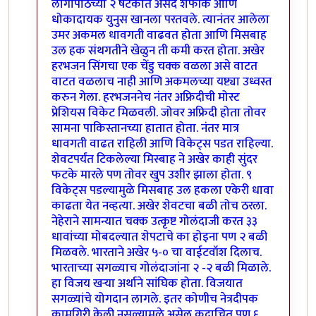
लागोपाठच्या २ षटकात असद शफीक आणि
धोकादायक युनुस खानला परतवले. त्यानंतर आलेला
उमर अकमल धावगती वाढवत होता आणि मिसबाह
उल हक संथगतीने खेळुन ती कमी करत होता. अखेर
हरभजन सिंगचा एक चेंडु चक्क वळला असे वाटत
वाटत वळलाच नाही आणि अकमलच्या यष्ट्या उध्वस्त
करुन गेला. हरभजननेच नंतर अफ्रिदीची मोस्ट
प्रेशियस विकेट मिळवली. जोवर अफ्रिदी होता तोवर
सामना पाकिस्तानच्या हातात होता. नंतर मात्र
धावगती वाढत राहिली आणि विकेट्स पडत राहिल्या.
शेवटपर्यंत टिकलेल्या मिस्बाह ने अखेर काही सुंदर
फटके मारले पण तोवर खुप उशीर झाला होता. ९
विकेट्स पडल्यामुळे मिसबाह उल हकला एकेरी धावा
काढता येत नव्हत्या. अखेर शेवटचा बळी तोच ठरला.
नेहेराने सामन्यात चक्क उत्कृष्ट गोलंदाजी करत ३३
धावांच्या मोबदल्यात शेपटाचे का होइना पण २ बळी
मिळवले. भारताने अखेर ५-० चा वाईटवॉश दिलाच.
भारताच्या सगळ्याच गोलंदाजांना २ -२ बळी मिळाले.
हा विजय खर्‍या अर्थाने सांघिक होता. विजयात
सगळ्यांचे योगदान लागले. इतर कोणीच नेत्रदीपक
कामगिरी केली नसल्यामुळे असेल कदाचित पण ६