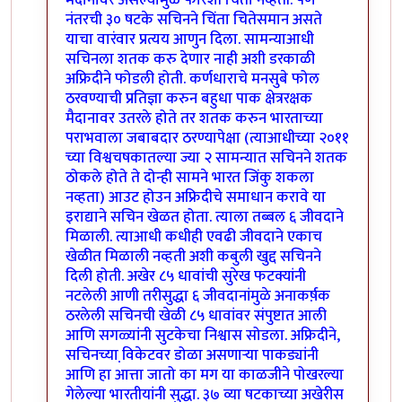
मैदानावर असल्यामुळे फारशी चिंता नव्हती. पण
नंतरची ३० षटके सचिनने चिंता चितेसमान असते
याचा वारंवार प्रत्यय आणुन दिला. सामन्याआधी
सचिनला शतक करु देणार नाही अशी डरकाळी
अफ्रिदीने फोडली होती. कर्णधाराचे मनसुबे फोल
ठरवण्याची प्रतिज्ञा करुन बहुधा पाक क्षेत्ररक्षक
मैदानावर उतरले होते तर शतक करुन भारताच्या
पराभवाला जबाबदार ठरण्यापेक्षा (त्याआधीच्या २०११
च्या विश्वचषकातल्या ज्या २ सामन्यात सचिनने शतक
ठोकले होते ते दोन्ही सामने भारत जिंकु शकला
नव्हता) आउट होउन अफ्रिदीचे समाधान करावे या
इराद्याने सचिन खेळत होता. त्याला तब्बल ६ जीवदाने
मिळाली. त्याआधी कधीही एवढी जीवदाने एकाच
खेळीत मिळाली नव्हती अशी कबुली खुद्द सचिनने
दिली होती. अखेर ८५ धावांची सुरेख फटक्यांनी
नटलेली आणी तरीसुद्धा ६ जीवदानांमुळे अनाकर्ष़क
ठरलेली सचिनची खेळी ८५ धावांवर संपुष्टात आली
आणि सगळ्यांनी सुटकेचा निश्वास सोडला. अफ्रिदीने,
सचिनच्या वि़केटवर डोळा असणार्‍या पाकड्यांनी
आणि हा आत्ता जातो का मग या काळजीने पोखरल्या
गेलेल्या भारतीयांनी सुद्धा. ३७ व्या षटकाच्या अखेरीस