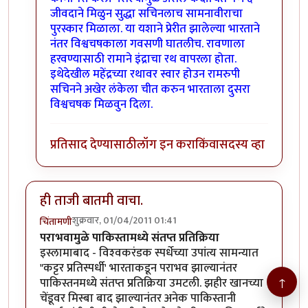
जीवदाने मिळुन सुद्धा सचिनलाच सामनावीराचा
पुरस्कार मिळाला. या यशाने प्रेरीत झालेल्या भारताने
नंतर विश्वचषकाला गवसणी घातलीच. रावणाला
हरवण्यासाठी रामाने इंद्राचा रथ वापरला होता.
इथेदेखील महेंद्रच्या रथावर स्वार होउन रामरुपी
सचिनने अखेर लंकेला चीत करुन भारताला दुसरा
विश्वचषक मिळवुन दिला.
प्रतिसाद देण्यासाठी
लॉग इन करा
किंवा
सदस्य व्हा
ही ताजी बातमी वाचा.
शुक्रवार, 01/04/2011 01:41
चिंतामणी
पराभवामुळे पाकिस्तामध्ये संतप्त प्रतिक्रिया
इस्लामाबाद - विश्‍वकरंडक स्पर्धेच्या उपांत्य सामन्यात
"कट्टर प्रतिस्पर्धी' भारताकडून पराभव झाल्यानंतर
↑
पाकिस्तनमध्ये संतप्त प्रतिक्रिया उमटली. झहीर खानच्या
चेंडूवर मिस्बा बाद झाल्यानंतर अनेक पाकिस्तानी