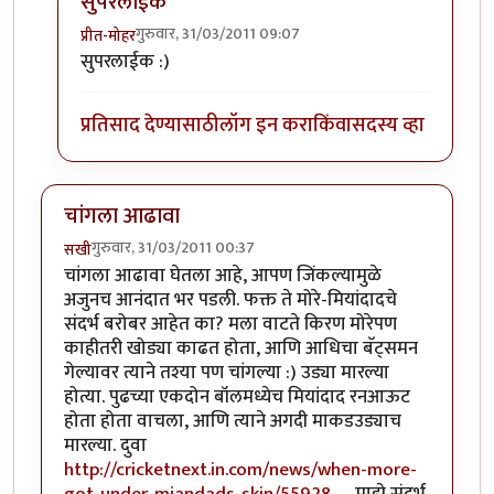
सुपरलाईक
गुरुवार, 31/03/2011 09:07
प्रीत-मोहर
In reply to
पाकिस्तानचे तोंड काळे करून
by
नगरीनिरंजन
सुपरलाईक :)
प्रतिसाद देण्यासाठी
लॉग इन करा
किंवा
सदस्य व्हा
चांगला आढावा
गुरुवार, 31/03/2011 00:37
सखी
चांगला आढावा घेतला आहे, आपण जिंकल्यामुळे
अजुनच आनंदात भर पडली. फक्त ते मोरे-मियांदादचे
संदर्भ बरोबर आहेत का? मला वाटते किरण मोरेपण
काहीतरी खोड्या काढत होता, आणि आधिचा बॅट्समन
गेल्यावर त्याने तश्या पण चांगल्या :) उड्या मारल्या
होत्या. पुढच्या एकदोन बॉलमध्येच मियांदाद रनआऊट
होता होता वाचला, आणि त्याने अगदी माकडउड्याच
मारल्या. दुवा
http://cricketnext.in.com/news/when-more-
got-under-miandads-skin/55928-…
माझे संदर्भ