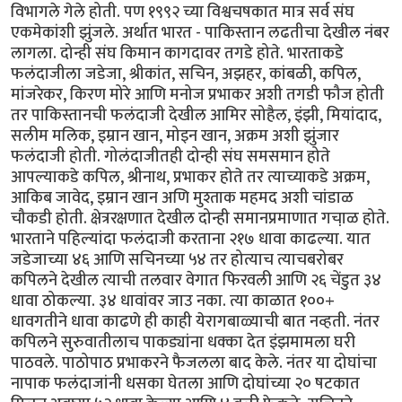
विभागले गेले होती. पण १९९२ च्या विश्वचषकात मात्र सर्व संघ
एकमेकांशी झुंजले. अर्थात भारत - पाकिस्तान लढतीचा देखील नंबर
लागला. दोन्ही संघ किमान कागदावर तगडे होते. भारताकडे
फलंदाजीला जडेजा, श्रीकांत, सचिन, अझहर, कांबळी, कपिल,
मांजरेकर, किरण मोरे आणि मनोज प्रभाकर अशी तगडी फौज होती
तर पाकिस्तानची फलंदाजी देखील आमिर सोहैल, इंझी, मियांदाद,
सलीम मलिक, इम्रान खान, मोइन खान, अक्रम अशी झुंजार
फलंदाजी होती. गोलंदाजीतही दोन्ही संघ समसमान होते
आपल्याकडे कपिल, श्रीनाथ, प्रभाकर होते तर त्याच्याकडे अक्रम,
आकिब जावेद, इम्रान खान अणि मुश्ताक महमद अशी चांडाळ
चौकडी होती. क्षेत्ररक्षणात देखील दोन्ही समानप्रमाणात गचा़ळ होते.
भारताने पहिल्यांदा फलंदाजी करताना २१७ धावा काढल्या. यात
जडेजाच्या ४६ आणि सचिनच्या ५४ तर होत्याच त्याचबरोबर
कपिलने देखील त्याची तलवार वेगात फिरवली आणि २६ चेंडुत ३४
धावा ठोकल्या. ३४ धावांवर जाउ नका. त्या काळात १००+
धावगतीने धावा काढणे ही काही येरागबाळ्याची बात नव्हती. नंतर
कपिलने सुरुवातीलाच पाकड्यांना धक्का देत इंझमामला घरी
पाठवले. पाठोपाठ प्रभाकरने फैजलला बाद केले. नंतर या दोघांचा
नापाक फलंदाजांनी धसका घेतला आणि दोघांच्या २० षटकात