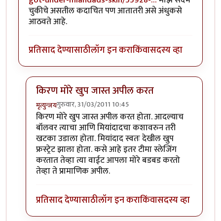
चुकीचे असतील कदाचित पण आतातरी असे अंधुकसे
आठवते आहे.
प्रतिसाद देण्यासाठी
लॉग इन करा
किंवा
सदस्य व्हा
किरण मोरे खुप जास्त अपील करत
गुरुवार, 31/03/2011 10:45
मृत्युन्जय
In reply to
चांगला आढावा
by
सखी
किरण मोरे खुप जास्त अपील करत होता. आदल्याच
बॉलवर त्याचा आणि मियांदादचा कशावरुन तरी
खटका उडाला होता. मियांदाद स्वतः देखील खुप
फ्रस्ट्रेट झाला होता. कसे आहे इतर टीमा स्लेजिंग
करतात तेव्हा त्या वाईट आपला मोरे बडबड करतो
तेव्हा ते प्रामाणिक अपील.
प्रतिसाद देण्यासाठी
लॉग इन करा
किंवा
सदस्य व्हा