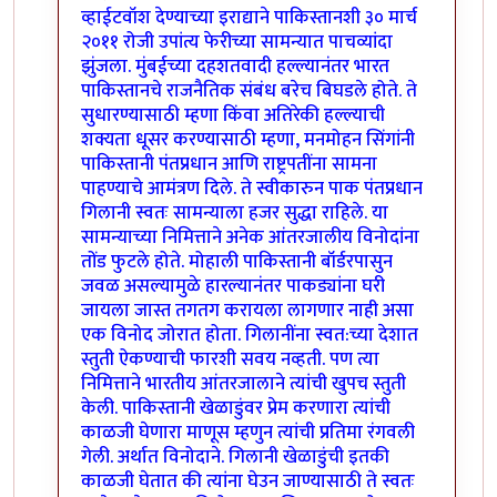
व्हाईटवॉश देण्याच्या इराद्याने पाकिस्तानशी ३० मार्च
२०११ रोजी उपांत्य फेरीच्या सामन्यात पाचव्यांदा
झुंजला. मुंबईच्या दहशतवादी हल्ल्यानंतर भारत
पाकिस्तानचे राजनैतिक संबंध बरेच बिघडले होते. ते
सुधारण्यासाठी म्हणा किंवा अतिरेकी हल्ल्याची
शक्यता धूसर करण्यासाठी म्हणा, मनमोहन सिंगांनी
पाकिस्तानी पंतप्रधान आणि राष्ट्रपतींना सामना
पाहण्याचे आमंत्रण दिले. ते स्वीकारुन पाक पंतप्रधान
गिलानी स्वतः सामन्याला हजर सुद्धा राहिले. या
सामन्याच्या निमित्ताने अनेक आंतरजालीय विनोदांना
तोंड फुटले होते. मोहाली पाकिस्तानी बॉर्डरपासुन
जवळ असल्यामुळे हारल्यानंतर पाकड्यांना घरी
जायला जास्त तगतग करायला लागणार नाही असा
एक विनोद जोरात होता. गिलानींना स्वत:च्या देशात
स्तुती ऐकण्याची फारशी सवय नव्हती. पण त्या
निमित्ताने भारतीय आंतरजालाने त्यांची खुपच स्तुती
केली. पाकिस्तानी खेळाडुंवर प्रेम करणारा त्यांची
काळजी घेणारा माणूस म्हणुन त्यांची प्रतिमा रंगवली
गेली. अर्थात विनोदाने. गिलानी खेळाडुंची इतकी
काळजी घेतात की त्यांना घेउन जाण्यासाठी ते स्वतः