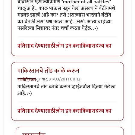
बीबीसीने म्हणल्याप्रमाणे "mother of all battles"
चालू आहे... काल पाऊस पडून गेला असल्याने बॅटींगमधे
गडबड झाली आहे का? तसे असल्यास भारताने बॅटींग
का घेतली असा प्रश्न पडला आहे... असो. आत्याबाईंच्या
नसलेल्या मिशावर नंतर चर्चा करता येईल. :-)
प्रतिसाद देण्यासाठी
लॉग इन करा
किंवा
सदस्य व्हा
पाकिस्तानचे तोंड काळे करून
गुरुवार, 31/03/2011 00:12
नगरीनिरंजन
पाकिस्तानचे तोंड काळे करून व्हाईटवॉश दिल्या गेलेला
आहे. :-)
प्रतिसाद देण्यासाठी
लॉग इन करा
किंवा
सदस्य व्हा