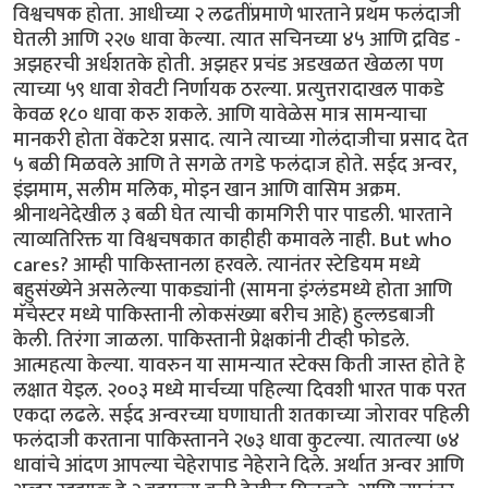
विश्वचषक होता. आधीच्या २ लढतींप्रमाणे भारताने प्रथम फलंदाजी
घेतली आणि २२७ धावा केल्या. त्यात सचिनच्या ४५ आणि द्रविड -
अझहरची अर्धशतके होती. अझहर प्रचंड अडखळत खेळला पण
त्याच्या ५९ धावा शेवटी निर्णायक ठरल्या. प्रत्युत्तरादाखल पाकडे
केवळ १८० धावा करु शकले. आणि यावेळेस मात्र सामन्याचा
मानकरी होता वेंकटेश प्रसाद. त्याने त्याच्या गोलंदाजीचा प्रसाद देत
५ बळी मिळवले आणि ते सगळे तगडे फलंदाज होते. सईद अन्वर,
इंझमाम, सलीम मलिक, मोइन खान आणि वासिम अक्रम.
श्रीनाथनेदेखील ३ बळी घेत त्याची कामगिरी पार पाडली. भारताने
त्याव्यतिरिक्त या विश्वचषकात काहीही कमावले नाही. But who
cares? आम्ही पाकिस्तानला हरवले. त्यानंतर स्टेडियम मध्ये
बहुसंख्येने असलेल्या पाकड्यांनी (सामना इंग्लंडमध्ये होता आणि
मॅचेस्टर मध्ये पाकिस्तानी लोकसंख्या बरीच आहे) हुल्लडबाजी
केली. तिरंगा जाळला. पाकिस्तानी प्रेक्षकांनी टीव्ही फोडले.
आत्महत्या केल्या. यावरुन या सामन्यात स्टेक्स किती जास्त होते हे
लक्षात येइल. २००३ मध्ये मार्चच्या पहिल्या दिवशी भारत पाक परत
एकदा लढले. सईद अन्वरच्या घणाघाती शतकाच्या जोरावर पहिली
फलंदाजी करताना पाकिस्तानने २७३ धावा कुटल्या. त्यातल्या ७४
धावांचे आंदण आपल्या चेहेरापाड नेहेराने दिले. अर्थात अन्वर आणि