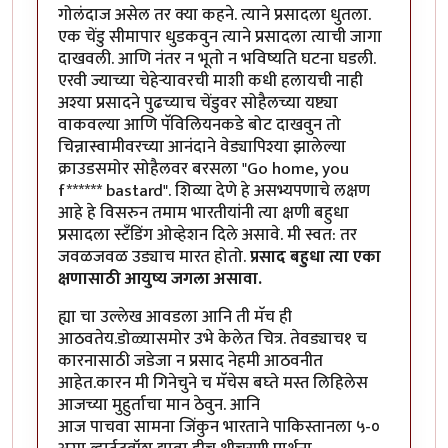
गोलंदाज असेल तर क्या कहने. त्याने प्रसादला धुतला.
एक चेंडु सीमापार धुडकवुन त्याने प्रसादला त्याची जागा
दाखवली. आणि नंतर न भूतो न भविष्यति घटना घडली.
एरवी ज्याच्या चेहेर्‍यावरची माशी कधी हलायची नाही
अश्या प्रसादने पुढच्याच चेंडुवर सोहैलच्या यष्ट्या
वाकवल्या आणि पॅविलियनकडे बोट दाखवुन तो
चिन्नास्वामीवरच्या आनंदाने वेड्यापिश्या झालेल्या
क्राउडसमोर सोहैलवर बरसला "Go home, you
f****** bastard". शिव्या देणे हे असभ्यपणाचे लक्षण
आहे हे विसरुन तमाम भारतीयांनी त्या क्षणी बहुधा
प्रसादला स्टँडिंग ओव्हेशन दिले असावे. मी स्वत: तर
जवळजवळ उड्याच मारत होतो.
प्रसाद बहुधा त्या एका
क्षणासाठी आयुष्य जगला असावा.
ह्या चा उल्लेख आवडला आनि ती मॅच ही
आठवतेय.डोळ्यासमोर उभे केलेत चित्र. तेवड्याच१ च
कारनासाठी जडेजा न प्रसाद नेहमी आठवनीत
आहेत.कारन मी गिनेचुने च मॅचेस बघ्ते मस्त लिहिलेस
आजच्या मुहुर्ताचा मान ठेवुन. आनि
आज पाचवा सामना जिंकुन भारताने पाकिस्तानला ५-०