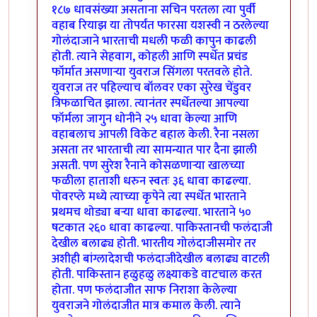
१८७ धावसंख्या असताना सचिन परतला त्या पुर्वी
वहाब रियाझ या तोपर्यंत फारसा यशस्वी न ठरलेल्या
गोलंदाजाने भारताची मधली फळी कापुन काढली
होती. त्याने सेहवाग, कोहली आणि स्पर्धेत प्रचंड
फॉर्मात असणार्‍या युवराज सिंगला परतवले होते.
युवराज तर पहिल्याच बॉलवर एका सुरेख चेंडुवर
त्रिफळाचित झाला. त्यानंतर स्पर्धेतल्या आपल्या
फॉर्मला जागुन धोनीने २५ धावा केल्या आणि
वहाबलाच आपली विकेट बहाल केली. रैना नसला
असता तर भारताची त्या सामन्यात पार दैना झाली
असती. पण सुरेश रैनाने कोसळणार्‍या खालच्या
फळीला हाताशी धरुन स्वतः ३६ धावा काढल्या.
पोवरप्ले मध्ये त्याच्या कृपेने त्या स्पर्धेत भारताने
प्रथमच थोड्या बर्‍या धावा काढल्या. भारताने ५०
षटकात २६० धावा काढल्या. पाकिस्तानची फलंदाजी
देखील बलाढ्य होती. भारतीय गोलंदाजीसमोर तर
अशीही बांग्लादेशची फलंदाजीदेखील बलाढ्य वाटली
होती. पाकिस्तान हळुहळु लक्ष्याकडे वाटचाल करत
होता. पण फलंदाजीत साफ निराशा केलेल्या
युवराजने गोलंदाजीत मात्र कमाल केली. त्याने