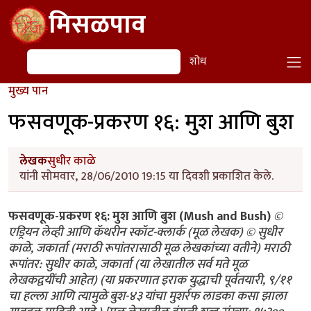
Skip to main content
मिसळपाव
शोध
शोध
मुख्य पान
फसवणूक-प्रकरण १६: मुश आणि बुश
लेखक
सुधीर काळे
यांनी सोमवार, 28/06/2010 19:15 या दिवशी प्रकाशित केले.
फसवणूक-प्रकरण १६: मुश आणि बुश (Mush and Bush)
©
एड्रियन लेव्ही आणि कॅथरीन स्कॉट-क्लार्क (मूळ लेखक) © सुधीर
काळे, जकार्ता (मराठी रूपांतरासाठी मूळ लेखकांच्या वतीने) मराठी
रूपांतर: सुधीर काळे, जकार्ता (या लेखातील सर्व मते मूळ
लेखकद्वयींची आहेत) (या प्रकरणात इराक युद्धाची पूर्वतयारी, ९/११
चा हल्ला आणि त्यामुळे बुश-४३ यांचा मुशर्रफ लाडका कसा झाला