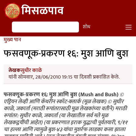
Skip to main content
मिसळपाव
शोध
शोध
मुख्य पान
फसवणूक-प्रकरण १६: मुश आणि बुश
लेखक
सुधीर काळे
यांनी सोमवार, 28/06/2010 19:15 या दिवशी प्रकाशित केले.
फसवणूक-प्रकरण १६: मुश आणि बुश (Mush and Bush)
©
एड्रियन लेव्ही आणि कॅथरीन स्कॉट-क्लार्क (मूळ लेखक) © सुधीर
काळे, जकार्ता (मराठी रूपांतरासाठी मूळ लेखकांच्या वतीने) मराठी
रूपांतर: सुधीर काळे, जकार्ता (या लेखातील सर्व मते मूळ
लेखकद्वयींची आहेत) (या प्रकरणात इराक युद्धाची पूर्वतयारी, ९/११
चा हल्ला आणि त्यामुळे बुश-४३ यांचा मुशर्रफ लाडका कसा झाला