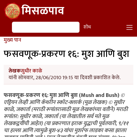
Skip to main content
मिसळपाव
शोध
शोध
मुख्य पान
फसवणूक-प्रकरण १६: मुश आणि बुश
लेखक
सुधीर काळे
यांनी सोमवार, 28/06/2010 19:15 या दिवशी प्रकाशित केले.
फसवणूक-प्रकरण १६: मुश आणि बुश (Mush and Bush)
©
एड्रियन लेव्ही आणि कॅथरीन स्कॉट-क्लार्क (मूळ लेखक) © सुधीर
काळे, जकार्ता (मराठी रूपांतरासाठी मूळ लेखकांच्या वतीने) मराठी
रूपांतर: सुधीर काळे, जकार्ता (या लेखातील सर्व मते मूळ
लेखकद्वयींची आहेत) (या प्रकरणात इराक युद्धाची पूर्वतयारी, ९/११
चा हल्ला आणि त्यामुळे बुश-४३ यांचा मुशर्रफ लाडका कसा झाला