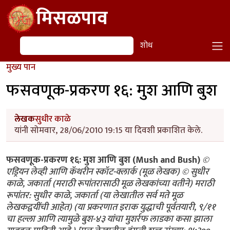
Skip to main content
मिसळपाव
शोध
शोध
मुख्य पान
फसवणूक-प्रकरण १६: मुश आणि बुश
लेखक
सुधीर काळे
यांनी सोमवार, 28/06/2010 19:15 या दिवशी प्रकाशित केले.
फसवणूक-प्रकरण १६: मुश आणि बुश (Mush and Bush)
©
एड्रियन लेव्ही आणि कॅथरीन स्कॉट-क्लार्क (मूळ लेखक) © सुधीर
काळे, जकार्ता (मराठी रूपांतरासाठी मूळ लेखकांच्या वतीने) मराठी
रूपांतर: सुधीर काळे, जकार्ता (या लेखातील सर्व मते मूळ
लेखकद्वयींची आहेत) (या प्रकरणात इराक युद्धाची पूर्वतयारी, ९/११
चा हल्ला आणि त्यामुळे बुश-४३ यांचा मुशर्रफ लाडका कसा झाला