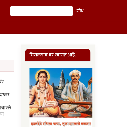
शोध
शोध
मिसळपाव वर स्वागत आहे.
ीर
 झाला
 ऑक्टोबर २००१ ला महमूद व मजीदना अटक करण्यात आली व ISI आणि CIA च्या संयुक्त संघाने त्यांची चौकशी केली. आदल्याच दिवशी महमूदनी अमेरिकेने त्यांच्यावर स्वारी करण्यापूर्वी तालीबानच्या नेतृत्वाखाली अफगाणिस्तानची एक औद्योगिक देश म्हाणून चांगली प्रगती होत होती अशी निदा-ई-मिल्लत या वृत्तपत्राशी बोलताना बढाई मारली होती. आता दोघेही त्यांनी कधीही बिन लादेनची किंवा अल कायदाच्या कुठल्याही नेत्याची भेट घेतली नव्हती असे सांगून आपण त्या गांवचेच नाहीं असे दाखवत होते. पण महमूद पॉलिग्राफच्या चांचणीत वारंवार अनुत्तीर्ण झाला होता व त्यांच्या अज़ीम या मुलाने "माझ्या बाबांना बिन लादेनने अणूबाँब कसा करायच