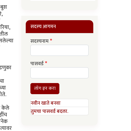
सदस्य आगमन
सदस्यनाम
पासवर्ड
लॉग इन करा
नवीन खाते बनवा
तुमचा पासवर्ड बदला.