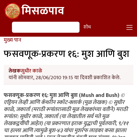
Skip to main content
मिसळपाव
शोध
शोध
मुख्य पान
फसवणूक-प्रकरण १६: मुश आणि बुश
लेखक
सुधीर काळे
यांनी सोमवार, 28/06/2010 19:15 या दिवशी प्रकाशित केले.
फसवणूक-प्रकरण १६: मुश आणि बुश (Mush and Bush)
©
एड्रियन लेव्ही आणि कॅथरीन स्कॉट-क्लार्क (मूळ लेखक) © सुधीर
काळे, जकार्ता (मराठी रूपांतरासाठी मूळ लेखकांच्या वतीने) मराठी
रूपांतर: सुधीर काळे, जकार्ता (या लेखातील सर्व मते मूळ
लेखकद्वयींची आहेत) (या प्रकरणात इराक युद्धाची पूर्वतयारी, ९/११
चा हल्ला आणि त्यामुळे बुश-४३ यांचा मुशर्रफ लाडका कसा झाला