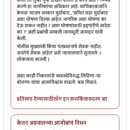
केला तर तुम्ही गुन्हे दाखल करता. हे काय आहे ? निषेध
करणे हा नागरिकांचा अधिकार आहे. याचिकाकर्त्याने
केवळ 'भाजप सरकार मुर्दाबाद', 'अमित शहा मुर्दाबाद'
अशा घोषणा दिल्या आहेत. नागरिक अशा घोषणा का
देऊ शकत नाहीत ? अशा घोषणांसाठी हद्दपारीचे आदेश
का ?' अशी प्रश्नांची सरबत्ती न्यायमूर्ती जामदार यांनी
केली.
पोलीस मुख्यमंत्री किंवा पंतप्रधानांचे सेवक नाहीत.
जनतेचे सेवक आहेत' असे न्यायालयाने सुनावले. (
लोकसत्ता बातमी )
अशा काही निकालांनी व्यवस्थेविरुद्ध लिहिणा-या
बोलणा-यांचा आत्मविश्वास वाढतो. बळ मिळतं.
प्रतिसाद देण्यासाठी
लॉग इन करा
किंवा
सदस्य व्हा
केतन अग्रवालच्या आजोबांचं निधन