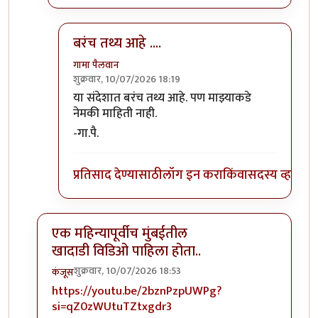
बरंच तथ्य आहे ....
गामा पैलवान
शुक्रवार, 10/07/2026 18:19
In reply to
अर्थातच !
by
वृषभ खोंडे
या संदेशात बरंच तथ्य आहे. पण माझ्याकडे
नेमकी माहिती नाही.
-गा.पै.
प्रतिसाद देण्यासाठी
लॉग इन करा
किंवा
सदस्य व्हा
एक महिन्यापूर्वीच मुंबईतील
खादाडी विडिओ पाहिला होता..
शुक्रवार, 10/07/2026 18:53
कंजूस
In reply to
ताजी बातमी
by
वृषभ खोंडे
https://youtu.be/2bznPzpUWPg?
si=qZ0zWUtuTZtxgdr3