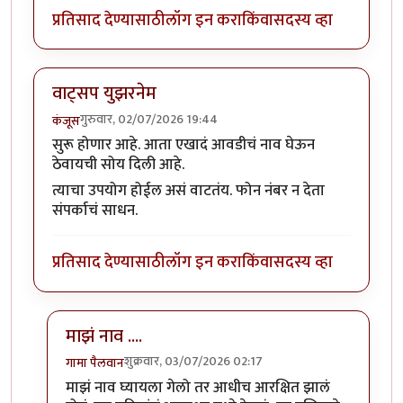
प्रतिसाद देण्यासाठी
लॉग इन करा
किंवा
सदस्य व्हा
वाट्सप युझरनेम
गुरुवार, 02/07/2026 19:44
कंजूस
सुरू होणार आहे. आता एखादं आवडीचं नाव घेऊन
ठेवायची सोय दिली आहे.
त्याचा उपयोग होईल असं वाटतंय. फोन नंबर न देता
संपर्काचं साधन.
प्रतिसाद देण्यासाठी
लॉग इन करा
किंवा
सदस्य व्हा
माझं नाव ....
शुक्रवार, 03/07/2026 02:17
गामा पैलवान
In reply to
वाट्सप युझरनेम
by
कंजूस
माझं नाव घ्यायला गेलो तर आधीच आरक्षित झालं