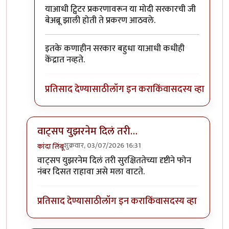
In reply to
भारत सरकारने व्हॉट्सऍप usernames prog
याआधी ट्विटर प्रकरणावरून या मोदी सरकारची जी
बेअब्रू झाली होती ते प्रकरण आठवले.
इतके कणाहीन सरकार बहुधा याआधी कधीही
केंद्रात नव्हते.
प्रतिसाद देण्यासाठी
लॉग इन करा
किंवा
सदस्य व्हा
वाट्सप युझरनेम दिलं तरी…
शुक्रवार, 03/07/2026 16:31
कांदा लिंबू
In reply to
वाट्सप युझरनेम
by
कंजूस
वाट्सप युझरनेम दिलं तरी सुरक्षिततेच्या दृष्टीने फोन
नंबर दिसत राहावा असे मला वाटते.
प्रतिसाद देण्यासाठी
लॉग इन करा
किंवा
सदस्य व्हा