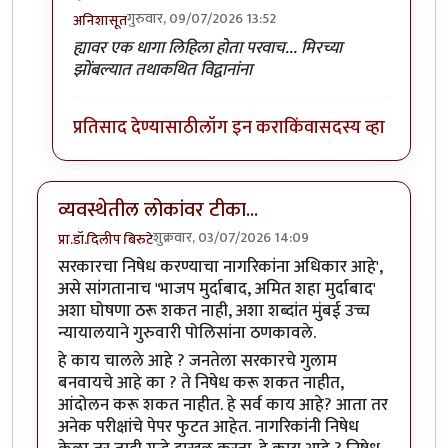
गुरुवार, 09/07/2026 13:52
अनिशासूत
In reply to
रामलल्लाच्या नावावर आयोध्या…
by
प्रा.डॉ.दिलीप
ह्यावर एक धागा लिहिला होता परवाच... मिरच्या
झोंबल्यात तथाकथित विद्वानांना
प्रतिसाद देण्यासाठी
लॉग इन करा
किंवा
सदस्य व्हा
व्यवस्थेतील लोकांवर टीका...
शुक्रवार, 03/07/2026 14:09
प्रा.डॉ.दिलीप बिरुटे
सरकारचा निषेध करण्याचा नागरिकांना अधिकार आहे',
असे सांगतानाच 'भाजप मुर्दाबाद, अमित शहा मुर्दाबाद'
अशा घोषणा ठरू शकत नाही, अशा शब्दांत मुंबई उच्च
न्यायालयाने गुरुवारी पोलिसांना ठणकावले.
हे काय चालले आहे ? जनतेला सरकारचे गुलाम
बनवायचे आहे का ? ते निषेध करू शकत नाहीत,
आंदोलन करू शकत नाहीत. हे सर्व काय आहे? आता तर
अनेक परीक्षांचे पेपर फुटत आहेत. नागरिकांनी निषेध