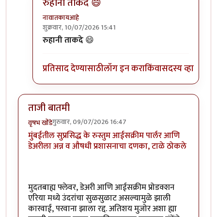
रुहानी ताकदे 😄
नावातकायआहे
शुक्रवार, 10/07/2026 15:41
In reply to
जादूचे प्रयोग
by
अनिशासूत
रुहानी ताकदे
😄
प्रतिसाद देण्यासाठी
लॉग इन करा
किंवा
सदस्य व्हा
ताजी बातमी
गुरुवार, 09/07/2026 16:47
वृषभ खोंडे
मुंबईतील सुप्रसिद्ध के रुस्तुम आईसक्रीम पार्लर आणि
डेअरीला अन्न व औषधी प्रशासनाचा दणका, टाळे ठोकले
मुदतबाह्य फ्लेवर, डेअरी आणि आईसक्रीम प्रोडक्शन
एरिया मध्ये उंदरांचा सुळसुळाट असल्यामुळे झाली
कारवाई, परवाना झाला रद्द. अतिशय मुजोर अशा ह्या