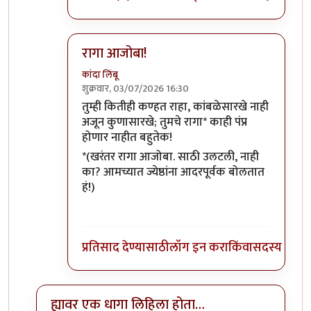
रागा आजोबा!
कांदा लिंबू
शुक्रवार, 03/07/2026 16:30
In reply to
त्या कवितेसारखं...
by
प्रा.डॉ.दिलीप बिरुटे
तुम्ही कितीही कण्हत राहा, कांबळेसारखे नाही
अजून कुणासारखे; तुमचे रागा* काही पंप्र
होणार नाहीत बहुतेक!
*(खरंतर रागा आजोबा. साठी उलटली, नाही
का? आमच्यात ज्येष्ठांना आदरपूर्वक बोलतात
हं!)
प्रतिसाद देण्यासाठी
लॉग इन करा
किंवा
सदस्य व्हा
ह्यावर एक धागा लिहिला होता…