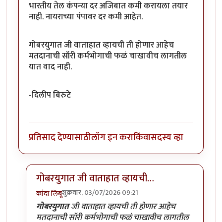
भारतीय तेल कंपन्या दर अजिबात कमी करायला तयार
नाही. नायराच्या पंपावर दर कमी आहेत.
गोबरयुगात जी वाताहात व्हायची ती होणार आहेच
मतदानाची सॉरी कर्मभोगाची फळं चाखावीच लागतील
यात वाद नाही.
-दिलीप बिरुटे
प्रतिसाद देण्यासाठी
लॉग इन करा
किंवा
सदस्य व्हा
गोबरयुगात जी वाताहात व्हायची…
शुक्रवार, 03/07/2026 09:21
कांदा लिंबू
In reply to
रामलल्लाच्या नावावर आयोध्या…
by
प्रा.डॉ.दिलीप
गोबरयुगात
जी वाताहात व्हायची ती होणार आहेच
मतदानाची सॉरी कर्मभोगाची फळं चाखावीच लागतील