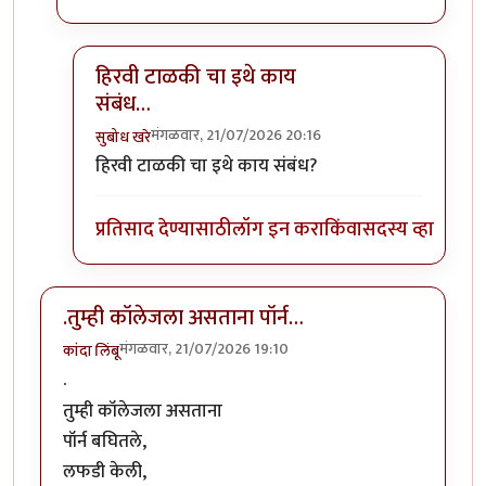
हिरवी टाळकी चा इथे काय
संबंध…
मंगळवार, 21/07/2026 20:16
सुबोध खरे
In reply to
हे कोण सांगतय ? हिरवी टाळकी …
by
आग्या१
हिरवी टाळकी चा इथे काय संबंध?
प्रतिसाद देण्यासाठी
लॉग इन करा
किंवा
सदस्य व्हा
.तुम्ही कॉलेजला असताना पॉर्न…
मंगळवार, 21/07/2026 19:10
कांदा लिंबू
.
तुम्ही कॉलेजला असताना
पॉर्न बघितले,
लफडी केली,