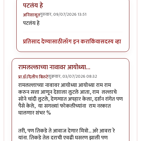
पटलंय हे
गुरुवार, 09/07/2026 13:51
अनिशासूत
In reply to
खामेनीच्या अंत्यसंस्काराला…
by
आग्या१९९०
पटलंय हे
प्रतिसाद देण्यासाठी
लॉग इन करा
किंवा
सदस्य व्हा
रामलल्लाच्या नावावर आयोध्या…
शुक्रवार, 03/07/2026 08:32
प्रा.डॉ.दिलीप बिरुटे
रामलल्लाच्या नावावर आयोध्या आयोध्या राम राम
करुन सत्ता आणून देशाला लुटले आता, राम लल्लाचे
सोने चांदी लुटले, देणग्यात अपहार केला, दर्शन रांगेत पण
पैसे केले, या सगळ्यां फोकलीच्यांना राम नरकात
घालणार शंभर %
तरी, पण तिकडे ते आवाज देणार मित्रो... अरे आवरा रे
यांना. तिकडे तेल दराची एवढी घसरण झाली पण