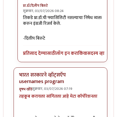
प्रा.डॉ.दिलीप बिरुटे
शुक्रवार, 03/07/2026 08:24
In reply to
युजर नेम फीचर भारतात आणू नये…
by
गवि
तिकडे प्रा.डॉ.ची फ्यासिलिटी नसल्याचा निषेध व्यक्त
करुन इंग्रजी रिजर्व केले.
-दिलीप बिरुटे
प्रतिसाद देण्यासाठी
लॉग इन करा
किंवा
सदस्य व्हा
भारत सरकारने व्हॉट्सऍप
usernames program
शुक्रवार, 03/07/2026 07:19
वृषभ खोंडे
In reply to
वाट्सप युझरनेम
by
कंजूस
तहकूब करायला सांगितला आहे मेटा कॉर्पोरेशनला