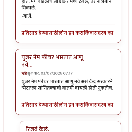
होतं. मग वडिलांचं आद्याक्षर मध्ये ठेवलं, तर नशिबाने
मिळालं.
-गा.पै.
प्रतिसाद देण्यासाठी
लॉग इन करा
किंवा
सदस्य व्हा
युजर नेम फीचर भारतात आणू
नये…
शुक्रवार, 03/07/2026 07:17
गवि
In reply to
वाट्सप युझरनेम
by
कंजूस
युजर नेम फीचर भारतात आणू नये असं केंद्र सरकारने
"मेटा"ला सांगितल्याची बातमी वाचली होती नुकतीच.
प्रतिसाद देण्यासाठी
लॉग इन करा
किंवा
सदस्य व्हा
रिजर्व केलं.