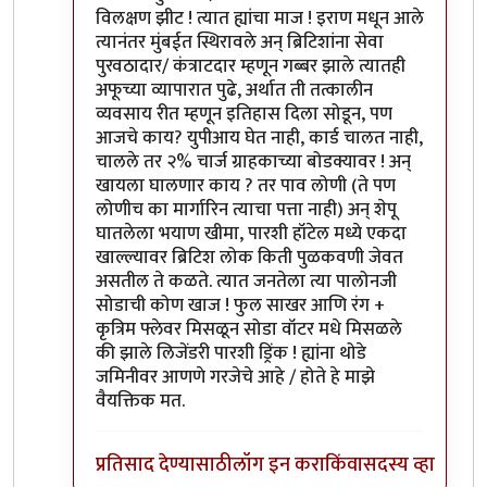
विलक्षण झीट ! त्यात ह्यांचा माज ! इराण मधून आले
त्यानंतर मुंबईत स्थिरावले अन् ब्रिटिशांना सेवा
पुरवठादार/ कंत्राटदार म्हणून गब्बर झाले त्यातही
अफूच्या व्यापारात पुढे, अर्थात ती तत्कालीन
व्यवसाय रीत म्हणून इतिहास दिला सोडून, पण
आजचे काय? युपीआय घेत नाही, कार्ड चालत नाही,
चालले तर २% चार्ज ग्राहकाच्या बोडक्यावर ! अन्
खायला घालणार काय ? तर पाव लोणी (ते पण
लोणीच का मार्गारिन त्याचा पत्ता नाही) अन् शेपू
घातलेला भयाण खीमा, पारशी हॉटेल मध्ये एकदा
खाल्ल्यावर ब्रिटिश लोक किती पुळकवणी जेवत
असतील ते कळते. त्यात जनतेला त्या पालोनजी
सोडाची कोण खाज ! फुल साखर आणि रंग +
कृत्रिम फ्लेवर मिसळून सोडा वॉटर मधे मिसळले
की झाले लिजेंडरी पारशी ड्रिंक ! ह्यांना थोडे
जमिनीवर आणणे गरजेचे आहे / होते हे माझे
वैयक्तिक मत.
प्रतिसाद देण्यासाठी
लॉग इन करा
किंवा
सदस्य व्हा