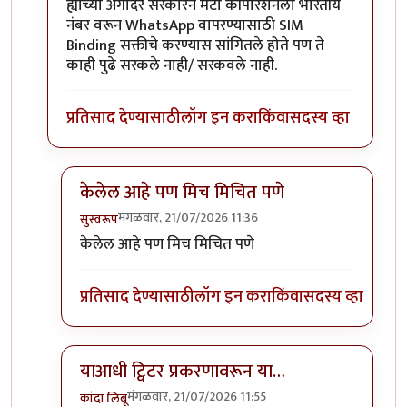
ह्याच्या अगोदर सरकारने मेटा कॉर्पोरेशनला भारतीय
नंबर वरून WhatsApp वापरण्यासाठी SIM
Binding सक्तीचे करण्यास सांगितले होते पण ते
काही पुढे सरकले नाही/ सरकवले नाही.
प्रतिसाद देण्यासाठी
लॉग इन करा
किंवा
सदस्य व्हा
केलेल आहे पण मिच मिचित पणे
मंगळवार, 21/07/2026 11:36
सुस्वरूप
In reply to
भारत सरकारने व्हॉट्सऍप usernames prog
केलेल आहे पण मिच मिचित पणे
प्रतिसाद देण्यासाठी
लॉग इन करा
किंवा
सदस्य व्हा
याआधी ट्विटर प्रकरणावरून या…
मंगळवार, 21/07/2026 11:55
कांदा लिंबू