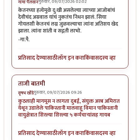
गुरुवार, 09/07/2026 02:02
गामा पैलवान
केतनच्या हत्येमुळे दु:खी असलेल्या त्याच्या आजोबांचं
देवीचंद अग्रवाल यांचं नुकतंच निधन झालं. सिया
गोयलशी केतनचं लग्न जुळवल्याचा त्यांना अतिशय खेद
झाला. त्यांना शांती व सद्गती लाभो.
-गा.पै.
प्रतिसाद देण्यासाठी
लॉग इन करा
किंवा
सदस्य व्हा
ताजी बातमी
गुरुवार, 09/07/2026 09:26
वृषभ खोंडे
कुठलाही मागमूस न लागता दुबई, संयुक्त अरब अमिरात
येथून उडालेले पाकिस्तानी मालवाहू विमान पाकिस्तानी
वायुक्षेत्रात शिरल्या शिरल्या ५ कर्मचाऱ्यांसह गायब
प्रतिसाद देण्यासाठी
लॉग इन करा
किंवा
सदस्य व्हा