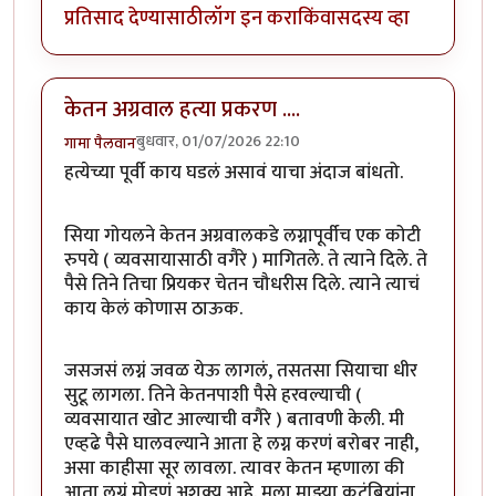
प्रतिसाद देण्यासाठी
लॉग इन करा
किंवा
सदस्य व्हा
केतन अग्रवाल हत्या प्रकरण ....
बुधवार, 01/07/2026 22:10
गामा पैलवान
हत्येच्या पूर्वी काय घडलं असावं याचा अंदाज बांधतो.
सिया गोयलने केतन अग्रवालकडे लग्नापूर्वीच एक कोटी
रुपये ( व्यवसायासाठी वगैरे ) मागितले. ते त्याने दिले. ते
पैसे तिने तिचा प्रियकर चेतन चौधरीस दिले. त्याने त्याचं
काय केलं कोणास ठाऊक.
जसजसं लग्नं जवळ येऊ लागलं, तसतसा सियाचा धीर
सुटू लागला. तिने केतनपाशी पैसे हरवल्याची (
व्यवसायात खोट आल्याची वगैरे ) बतावणी केली. मी
एव्हढे पैसे घालवल्याने आता हे लग्न करणं बरोबर नाही,
असा काहीसा सूर लावला. त्यावर केतन म्हणाला की
आता लग्नं मोडणं अशक्य आहे. मला माझ्या कुटुंबियांना