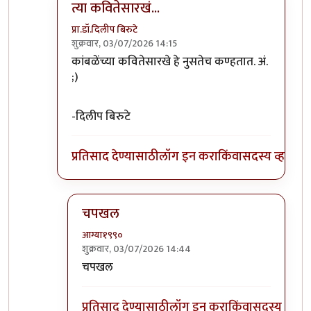
त्या कवितेसारखं...
प्रा.डॉ.दिलीप बिरुटे
शुक्रवार, 03/07/2026 14:15
In reply to
गोबरवाद्यांना तीही सोय नाही…
by
आग्या१९९
कांबळेंच्या कवितेसारखे हे नुसतेच कण्हतात. अं.
;)
-दिलीप बिरुटे
प्रतिसाद देण्यासाठी
लॉग इन करा
किंवा
सदस्य व्हा
चपखल
आग्या१९९०
शुक्रवार, 03/07/2026 14:44
In reply to
त्या कवितेसारखं...
by
प्रा.डॉ.दिलीप बिरुटे
चपखल
प्रतिसाद देण्यासाठी
लॉग इन करा
किंवा
सदस्य व्हा