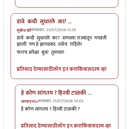
डावे कधी सुधारले का? …
मंगळवार, 21/07/2026 13:10
सुबोध खरे
डावे कधी सुधारले का? सगळ्या राज्यांतून गच्छंती
झाली पण हे झापडबंद तसेच राहिले!
फारच अपेक्षा बुवा तुमच्या!
प्रतिसाद देण्यासाठी
लॉग इन करा
किंवा
सदस्य व्हा
हे कोण सांगतय ? हिरवी टाळकी …
मंगळवार, 21/07/2026 14:03
आग्या१९९०
In reply to
डावे कधी सुधारले का? …
by
सुबोध खरे
हे कोण सांगतय ? हिरवी टाळकी ?
प्रतिसाद देण्यासाठी
लॉग इन करा
किंवा
सदस्य व्हा