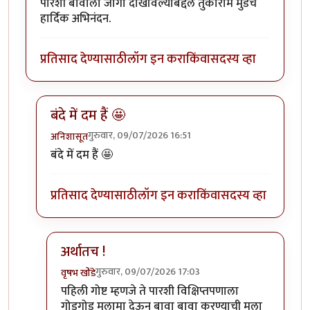
पारशी बावाला जागा दाखविल्याबद्दल तुकाराम मुंडेंचे
हार्दिक अभिनंदन.
प्रतिसाद देण्यासाठी
लॉग इन करा
किंवा
सदस्य व्हा
बंदे में दम हैं 🤩
गुरुवार, 09/07/2026 16:51
अनिशासूत
In reply to
ताजी बातमी
by
वृषभ खोंडे
बंदे में दम हैं 🤩
प्रतिसाद देण्यासाठी
लॉग इन करा
किंवा
सदस्य व्हा
अर्थातच !
गुरुवार, 09/07/2026 17:03
वृषभ खोंडे
In reply to
बंदे में दम हैं 🤩
by
अनिशासूत
पहिली गोष्ट म्हणजे ते पारशी विक्षिप्तपणाला
गोडगोड मुलामा देऊन बावा बावा करण्याची मला