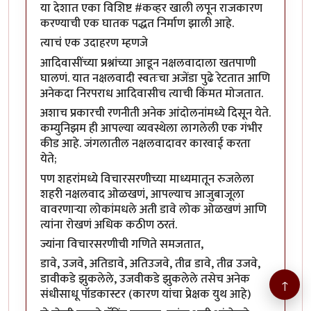
या देशात एका विशिष्ट #कव्हर खाली लपून राजकारण
करण्याची एक घातक पद्धत निर्माण झाली आहे.
त्याचं एक उदाहरण म्हणजे
आदिवासींच्या प्रश्नांच्या आडून नक्षलवादाला खतपाणी
घालणं. यात नक्षलवादी स्वतःचा अजेंडा पुढे रेटतात आणि
अनेकदा निरपराध आदिवासीच त्याची किंमत मोजतात.
अशाच प्रकारची रणनीती अनेक आंदोलनांमध्ये दिसून येते.
कम्युनिझम ही आपल्या व्यवस्थेला लागलेली एक गंभीर
कीड आहे. जंगलातील नक्षलवादावर कारवाई करता
येते;
पण शहरांमध्ये विचारसरणीच्या माध्यमातून रुजलेला
शहरी नक्षलवाद ओळखणं, आपल्याच आजुबाजूला
वावरणाऱ्या लोकांमधले अती डावे लोक ओळखणं आणि
त्यांना रोखणं अधिक कठीण ठरतं.
ज्यांना विचारसरणीची गणिते समजतात,
डावे, उजवे, अतिडावे, अतिउजवे, तीव्र डावे, तीव्र उजवे,
डावीकडे झुकलेले, उजवीकडे झुकलेले तसेच अनेक
↑
संधीसाधू पॉडकास्टर (कारण यांचा प्रेक्षक युथ आहे)