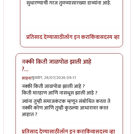
सुधारण्याची गरज तुमच्यासारख्या डाव्यांना आहे.
प्रतिसाद देण्यासाठी
लॉग इन करा
किंवा
सदस्य व्हा
नक्की किती जाळपोळ झाली आहे
?…
बुधवार, 29/07/2026 09:11
साहना
In reply to
विद्यार्थ्यांसाठी आंदोलन…
by
कांदा लिंबू
नक्की किती जाळपोळ झाली आहे ?
किती मारहाण आणि नासधूस झाली आहे ?
ज्यांना तुम्ही समाजकंटक म्हणून संबोधित करता ते
नक्की कोण आणि तुम्ही कुठल्या आधारावर करत
आहात ?
प्रतिसाद देण्यासाठी
लॉग इन करा
किंवा
सदस्य व्हा