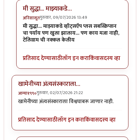
मी सुद्धा... माझ्याकडे…
गुरुवार, 09/07/2026 13:49
अनिशासूत
In reply to
वाट्सप युझरनेम
by
कंजूस
मी सुद्धा... माझ्याकडे व्हॉट्सऍप प्लस सबस्क्रिप्शन
चा पर्याय पण खुला झालाय... पण काय मजा नाही,
टेलिग्राम ची नक्कल केलीय
प्रतिसाद देण्यासाठी
लॉग इन करा
किंवा
सदस्य व्हा
खामेनीच्या अंत्यसंस्काराला…
गुरुवार, 02/07/2026 21:22
आग्या१९९०
खामेनीच्या अंत्यसंस्काराला विश्वघाबरू जाणार नाही.
प्रतिसाद देण्यासाठी
लॉग इन करा
किंवा
सदस्य व्हा