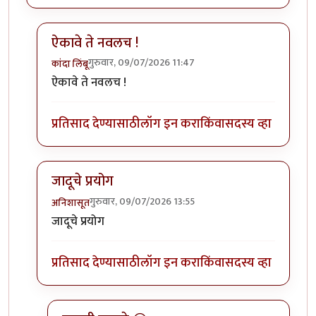
ऐकावे ते नवलच !
गुरुवार, 09/07/2026 11:47
कांदा लिंबू
In reply to
ताजी बातमी
by
वृषभ खोंडे
ऐकावे ते नवलच !
प्रतिसाद देण्यासाठी
लॉग इन करा
किंवा
सदस्य व्हा
जादूचे प्रयोग
गुरुवार, 09/07/2026 13:55
अनिशासूत
In reply to
ताजी बातमी
by
वृषभ खोंडे
जादूचे प्रयोग
प्रतिसाद देण्यासाठी
लॉग इन करा
किंवा
सदस्य व्हा