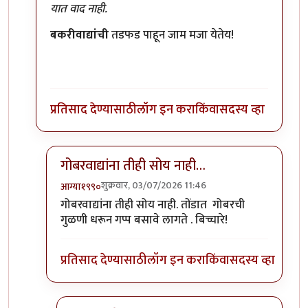
यात वाद नाही.
बकरीवाद्यांची
तडफड पाहून जाम मजा येतेय!
प्रतिसाद देण्यासाठी
लॉग इन करा
किंवा
सदस्य व्हा
गोबरवाद्यांना तीही सोय नाही…
शुक्रवार, 03/07/2026 11:46
आग्या१९९०
In reply to
गोबरयुगात जी वाताहात व्हायची…
by
कांदा लिं
गोबरवाद्यांना तीही सोय नाही. तोंडात गोबरची
गुळणी धरून गप्प बसावे लागते . बिच्चारे!
प्रतिसाद देण्यासाठी
लॉग इन करा
किंवा
सदस्य व्हा