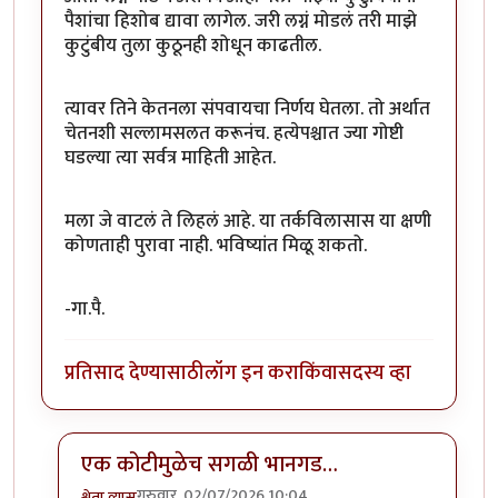
पैशांचा हिशोब द्यावा लागेल. जरी लग्नं मोडलं तरी माझे
कुटुंबीय तुला कुठूनही शोधून काढतील.
त्यावर तिने केतनला संपवायचा निर्णय घेतला. तो अर्थात
चेतनशी सल्लामसलत करूनंच. हत्येपश्चात ज्या गोष्टी
घडल्या त्या सर्वत्र माहिती आहेत.
मला जे वाटलं ते लिहलं आहे. या तर्कविलासास या क्षणी
कोणताही पुरावा नाही. भविष्यांत मिळू शकतो.
-गा.पै.
प्रतिसाद देण्यासाठी
लॉग इन करा
किंवा
सदस्य व्हा
एक कोटीमुळेच सगळी भानगड…
गुरुवार, 02/07/2026 10:04
श्वेता व्यास