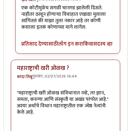
In reply to
केतन अग्रवाल हत्या प्रकरण ....
by
गामा पैलवान
एक कोटीमुळेच सगळी भानगड झालेली दिसते.
नाहीतर ठरवून होणाऱ्या विवाहात एखाद्या मुलाला
सांगितलं की माझा तुला नकार आहे तर कोणी
कशाला इतकं कोणाच्या मागे लागेल.
प्रतिसाद देण्यासाठी
लॉग इन करा
किंवा
सदस्य व्हा
महाराष्ट्राची खरी ओळख ?
गुरुवार, 02/07/2026 16:44
कांदा लिंबू
"महाराष्ट्राची खरी ओळख संविधानात नव्हे, तर ज्ञान,
समता, करुणा आणि संस्कृती या अखंड परंपरेत आहे."
अश्या अर्थाचे विधान महाराष्ट्रातील एक ज्येष्ठ नेत्यांनी
केले आहे.