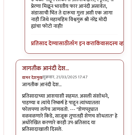
प्रेरणा मिळून भारतीय फार आनंदी असावेत,
संडासाची भिंत ते दारूचा गुत्ता अशी एक जागा
नाही जिथे महामहिम विश्वगुरू श्री नरेंद्र मोदी
ह्यांचा फोटो नाही!
प्रतिसाद देण्यासाठी
लॉग इन करा
किंवा
सदस्य व्हा
जागतीक आनंदी देश...
शुक्रवार, 21/03/2025 17:47
वामन देशमुख
In reply to
जागतीक आनंदी देश
by
सुक्या
जागतीक आनंदी देश...
प्रतिसादाच्या आशयाशी सहमत. असली संशोधने,
पाहण्या व त्यांचे निष्कर्ष हे पाहून त्यांच्यातला
फोलपणा लगेच जाणवतो. --- "शेणपट्ट्यात
वळवळणारे किडे, साजूक तुपातही शेणच शोधतात" हे
अधोरेखित करणारे काही उप-प्रतिसाद या
प्रतिसादाखाली दिसले.