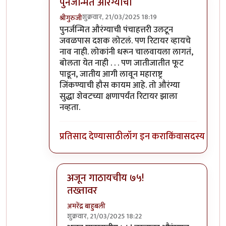
पुनर्जन्मित औरंग्याची
शुक्रवार, 21/03/2025 18:19
श्रीगुरुजी
In reply to
७५ पूर्ण झाले की रिटायर्ड
by
अमरेंद्र बाहुब
पुनर्जन्मित औरंग्याची पंचाहत्तरी उलटून
जवळपास दशक लोटलं. पण रिटायर व्हायचे
नाव नाही. लोकांनी धरून चालवायला लागतं,
बोलता येत नाही . . . पण जातीजातीत फूट
पाडून, जातीय आगी लावून महाराष्ट्र
जिंकण्याची हौस कायम आहे. तो औरंग्या
सुद्धा शेवटच्या क्षणापर्यंत रिटायर झाला
नव्हता.
प्रतिसाद देण्यासाठी
लॉग इन करा
किंवा
सदस्य व्हा
अजून गाठायचीय ७५!
तख्तावर
अमरेंद्र बाहुबली
शुक्रवार, 21/03/2025 18:22