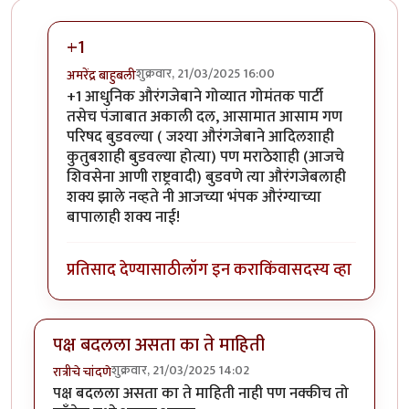
+1
शुक्रवार, 21/03/2025 16:00
अमरेंद्र बाहुबली
In reply to
असता तर? आहे की महाराष्ट्रात
by
श्रीगुरुजी
+1 आधुनिक औरंगजेबाने गोव्यात गोमंतक पार्टी
तसेच पंजाबात अकाली दल, आसामात आसाम गण
परिषद बुडवल्या ( जश्या औरंगजेबाने आदिलशाही
कुतुबशाही बुडवल्या होत्या) पण मराठेशाही (आजचे
शिवसेना आणी राष्ट्रवादी) बुडवणे त्या औरंगजेबलाही
शक्य झाले नव्हते नी आजच्या भंपक औरंग्याच्या
बापालाही शक्य नाई!
प्रतिसाद देण्यासाठी
लॉग इन करा
किंवा
सदस्य व्हा
पक्ष बदलला असता का ते माहिती
शुक्रवार, 21/03/2025 14:02
रात्रीचे चांदणे
पक्ष बदलला असता का ते माहिती नाही पण नक्कीच तो