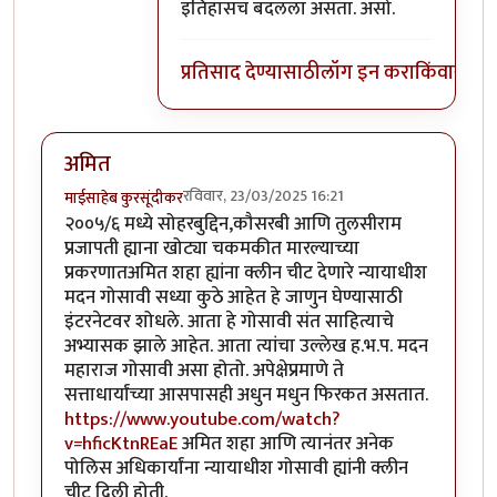
इतिहासच बदलला असता. असो.
प्रतिसाद देण्यासाठी
लॉग इन करा
किंवा
सदस्य
अमित
रविवार, 23/03/2025 16:21
माईसाहेब कुरसूंदीकर
२००५/६ मध्ये सोहरबुद्दिन,कौसरबी आणि तुलसीराम
प्रजापती ह्याना खोट्या चकमकीत मारल्याच्या
प्रकरणातअमित शहा ह्यांना क्लीन चीट देणारे न्यायाधीश
मदन गोसावी सध्या कुठे आहेत हे जाणुन घेण्यासाठी
इंटरनेटवर शोधले. आता हे गोसावी संत साहित्याचे
अभ्यासक झाले आहेत. आता त्यांचा उल्लेख ह.भ.प. मदन
महाराज गोसावी असा होतो. अपेक्षेप्रमाणे ते
सत्ताधार्यांच्या आसपासही अधुन मधुन फिरकत असतात.
https://www.youtube.com/watch?
v=hficKtnREaE
अमित शहा आणि त्यानंतर अनेक
पोलिस अधिकार्यांना न्यायाधीश गोसावी ह्यांनी क्लीन
चीट दिली होती.