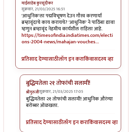
माईसाहेब कुरसूंदीकर
शुक्रवार, 21/03/2025 16:51
In reply to
औरंग्याने वयाच्या अंदाजे ६०
by
श्रीगुरुजी
'आधुनिक'ला पद्मविभूषण देउन गौरव करणार्या
ब्रम्हावृंदाचे काय करायचे? 'आधुनिक' ने पाठिंबा द्यावा
म्हणुन ब्रम्हावृंद नेहमीच कार्यशील राहिला आहे.
https://timesofindia.indiatimes.com/electi
ons-2004-news/mahajan-vouches…
प्रतिसाद देण्यासाठी
लॉग इन करा
किंवा
सदस्य व्हा
बुद्धिमतेला २१ तोफांची सलामी!
शुक्रवार, 21/03/2025 17:05
श्रीगुरुजी
In reply to
आधुनिक
by
माईसाहेब कुरसूंदीकर
बुद्धिमतेला २१ तोफांची सलामी! आधुनिक औरंग्या
बरोब्बर ओळखला.
प्रतिसाद देण्यासाठी
लॉग इन करा
किंवा
सदस्य व्हा