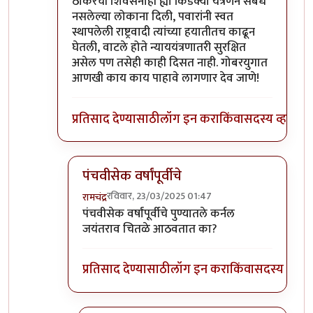
ठाकरेंची शिवसेनाही ह्या किडक्या यंत्रणेने संबंध
नसलेल्या लोकाना दिली, पवारांनी स्वत
स्थापलेली राष्ट्रवादी त्यांच्या हयातीतच काढून
घेतली, वाटले होते न्याययंत्रणातरी सुरक्षित
असेल पण तसेही काही दिसत नाही. गोबरयुगात
आणखी काय काय पाहावे लागणार देव जाणे!
प्रतिसाद देण्यासाठी
लॉग इन करा
किंवा
सदस्य व्हा
पंचवीसेक वर्षांपूर्वीचे
रविवार, 23/03/2025 01:47
रामचंद्र
In reply to
सगळीच यंत्रणा किडवलीय गं
by
अमरेंद्र ब
पंचवीसेक वर्षांपूर्वीचे पुण्यातले कर्नल
जयंतराव चितळे आठवतात का?
प्रतिसाद देण्यासाठी
लॉग इन करा
किंवा
सदस्य व्हा