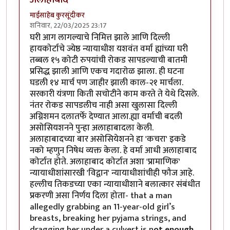
माईसाहेब कुरसूंदीकर
शनिवार, 22/03/2025 23:17
घरी आग लागल्याचे निमित्त झाले आणि दिल्ली
हायकोर्टाचे ज्येष्ठ न्यायाधीश यशवंत वर्मा ह्यांच्या घरी
तब्बल १५ कोटी रुपयांची रोकड सापडल्याची बातमी
प्रसिद्ध झाली आणि एकच गदारोळ झाला. ही घटना
घडली १४ मार्च पण जाहीर झाली काल-२१ मार्चला.
सरकारी यंत्रणा किती सचोटीने काम करते ते येथे दिसले.
नंतर रोकड सापडलीच नाही असा खुलासा दिल्ली
अग्निशमन दलातर्फे देण्यात आला.ह्या वर्माची बदली
असोसियशनने पुन्हा अलाहाबादला केली.
अलाहाबादच्या बार असोसियेशनने हा 'कचरा' इकडे
नको म्हणुन निषेध व्यक्त केला. हे वर्मा आधी अलाहाबाद
कोर्टात होते. अलाहाबाद कोर्टात अशा 'प्रामाणिक'
न्यायाधीशांसारखी 'विद्वान' न्यायाधीशांचीही फौज आहे.
हल्लीच तिकडच्या एका न्यायाधीशाने बलात्कार संबंधीत
प्रकरणी असा निर्णय दिला होता- that a man
allegedly grabbing an 11-year-old girl’s
breasts, breaking her pyjama strings, and
dragging her under a culvert is n
ot enough