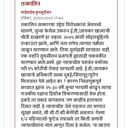
तत्कालिन
माईसाहेब कुरसूंदीकर
रविवार, 23/03/2025 17:44
In reply to
२००५ साली सोहरबुद्दिन मेला
by
रात्रीचे चांदणे
तकालिन सरकारचा उद्देश विरोधकांना जेलमध्ये
घालणे, जुन्या केसेस उकरुन ई.डी./आयकर खात्याची
भीती दाखवणे हा नव्हता. २००५ साली सोहराबुद्दिनचे
एन्काउंटर झाले, आणि नंतर लगेच त्याच्या पत्नीला
जाळुन मारण्यात आले. तिचा मृतदेहही सापडला नाही.
एक वर्शाने तुलसीराम प्रजापती ह्यालाही चकमकीत
मारण्यात आले.असो. ह्या न्यायाधीश यशवंत वर्माच्या
घरी १५ कोटीची रोकड सापडली आहे. ई.डी./आयकर
खात्याचे अधिकारी सध्या दुबई/सिंगापूर्/युरोप
फिरायला गेले आहेत का ? कारण निवडणुकपूर्व
काळात ह्यांना २५-३० वर्षे जुन्या फायली काढुन त्याचा
राजकीय पक्षांना हिशोब विचारण्यासाठी वेळ होता.
इकडे तर घबाड सापडलय. पण काहीच हालचाल
दिसत नाही. हे न्यायाधीश जेथे राहतात त्या भागात
सुऱक्षा असते, सी सी टी.व्ही कॅमेरेही असतात. गेल्या
१/२ महिन्यातले फूटेज तपासले तर किती जणांनी
न्यायाधीशांना माल आणुन दिला हे कळेल. 'ना खाउंगा