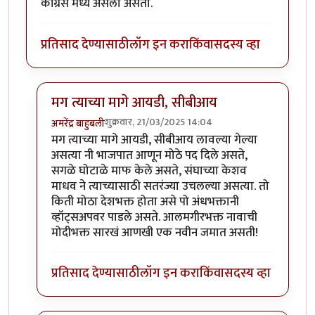
काँग्रेस मध्ये असला असता.
प्रतिसाद देण्यासाठी
लॉग इन करा
किंवा
सदस्य व्हा
मग त्याच्या मागे आयडी, सीबीआय
शुक्रवार, 21/03/2025 14:04
अमरेंद्र बाहुबली
In reply to
पक्ष बदलला असता का ते माहिती
by
रात्रीचे चांदण
मग त्याच्या मागे आयडी, सीबीआय लावल्या गेल्या
असत्या नी भाजपात आणून मोठे पद दिले असते,
सगळे घोटाळे माफ केले असते, संघाच्या केशव
माधव ने त्याच्यासाठी सतरंज्या उचलल्या असत्या. तो
किती मोठा देशभक्त होता असे पो अंधभक्तानी
व्हॉट्सअपवर पाडले असते. आलमगीरभक्त नावाची
मोदीभक्त सारखं आणखी एक नवीन जमात असती!
प्रतिसाद देण्यासाठी
लॉग इन करा
किंवा
सदस्य व्हा