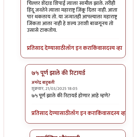
चिल्लर शेंदाड शिपाई त्याला सामील झाले. तरीही
हिंदू जनतेने त्याला महाराष्ट्र जिंकू दिला नाही. आता
पार थकलाय तो. या जन्मातही आपल्याला महाराष्ट्र
जिंकता आला नाही हे शल्य उराशी बाळगूनच तो
उसासे टाकतोय.
प्रतिसाद देण्यासाठी
लॉग इन करा
किंवा
सदस्य व्हा
७५ पूर्ण झाले की रिटायर्ड
अमरेंद्र बाहुबली
शुक्रवार, 21/03/2025 18:05
In reply to
जुन्या औरंग्याने गचकल्यानंतर
by
श्रीगुरुजी
७५ पूर्ण झाले की रिटायर्ड होणार आहे म्हणे?
प्रतिसाद देण्यासाठी
लॉग इन करा
किंवा
सदस्य व्हा