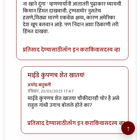
ना खाने दूंगा ' म्हणणार्यानी आतातरी पुढाकार घ्यायची
किमान हिंमत दाखवावी. ट्रम्पसमोर नुसतेच
हसणे,मिठ्या मारणे एकवेळ क्षम्य, कारण अमेरिका
देश खूप बलवान आहे. पण निदान अशा ठिकाणी तरी
हिंमत दाखवा.
प्रतिसाद देण्यासाठी
लॉग इन करा
किंवा
सदस्य व्हा
माईडे कुंपणच शेत खातय!
अमरेंद्र बाहुबली
रविवार, 23/03/2025 17:47
In reply to
तत्कालिन
by
माईसाहेब कुरसूंदीकर
माईडे कुंपणच शेत खातय! चौकीदारही चोर है असे
राहुल गांधी उगाच बोलले होते का?
प्रतिसाद देण्यासाठी
लॉग इन करा
किंवा
सदस्य व्हा
↑