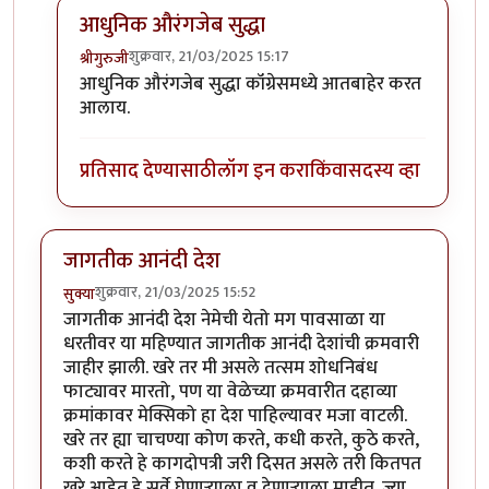
आधुनिक औरंगजेब सुद्धा
शुक्रवार, 21/03/2025 15:17
श्रीगुरुजी
In reply to
पक्ष बदलला असता का ते माहिती
by
रात्रीचे चांदण
आधुनिक औरंगजेब सुद्धा कॉंग्रेसमध्ये आतबाहेर करत
आलाय.
प्रतिसाद देण्यासाठी
लॉग इन करा
किंवा
सदस्य व्हा
जागतीक आनंदी देश
शुक्रवार, 21/03/2025 15:52
सुक्या
जागतीक आनंदी देश नेमेची येतो मग पावसाळा या
धरतीवर या महिण्यात जागतीक आनंदी देशांची क्रमवारी
जाहीर झाली. खरे तर मी असले तत्सम शोधनिबंध
फाट्यावर मारतो, पण या वेळेच्या क्रमवारीत दहाव्या
क्रमांकावर मेक्सिको हा देश पाहिल्यावर मजा वाटली.
खरे तर ह्या चाचण्या कोण करते, कधी करते, कुठे करते,
कशी करते हे कागदोपत्री जरी दिसत असले तरी कितपत
खरे आहेत हे सर्वे घेणार्‍याला व देणार्‍याला माहीत. ज्या