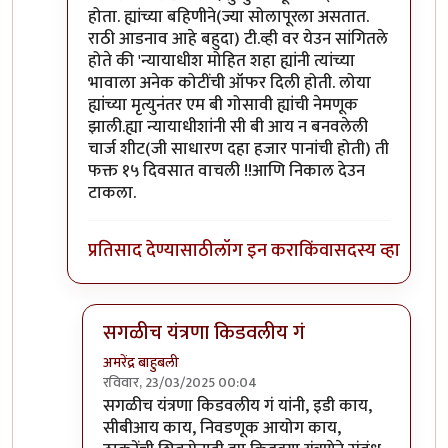
होता. ह्यांच्या बहिणीने(ज्या सोलापूरला असतात.
राठी आडनाव आहे बहुदा) टी.व्ही वर येउन सांगितले
होते की 'न्यायाधीश मोहित शहा ह्यांनी त्यांच्या
भावाला अनेक कोटींची ऑफर दिली होती. लोया
ह्यांच्या मृत्युनंतर एम बी गोसावी ह्यांची नेमणूक
झाली.ह्या न्यायाधीशांनी सी बी आय न बनवलेली
चार्ज शीट(जी साधारण दहा हजार पानांची होती) ती
फक्त १५ दिवसात वाचली !!आणि निकाल देउन
टाकला.
प्रतिसाद देण्यासाठी
लॉग इन करा
किंवा
सदस्य व्हा
सगळीच यंत्रणा किडवलीय गं
अमरेंद्र बाहुबली
रविवार, 23/03/2025 00:04
In reply to
असेल कदाचित
by
माईसाहेब कुरसूंदीकर
सगळीच यंत्रणा किडवलीय गं यांनी, इडी काय,
सीबीआय काय, निवडणूक आयोग काय,