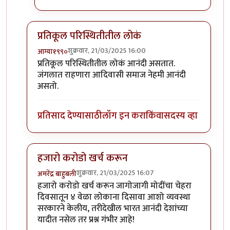
प्रतिकूल परिस्थितीतील लोकं
शुक्रवार, 21/03/2025 16:00
आग्या१९९०
In reply to
जागतीक आनंदी देश
by
सुक्या
प्रतिकूल परिस्थितीतील लोकं आनंदी असतात.
जंगलात राहणारा आदिवासी समाज नेहमी आनंदी
असतो.
प्रतिसाद देण्यासाठी
लॉग इन करा
किंवा
सदस्य व्हा
हजारो करोडो खर्च करून
शुक्रवार, 21/03/2025 16:07
अमरेंद्र बाहुबली
In reply to
जागतीक आनंदी देश
by
सुक्या
हजारो करोडो खर्च करून जागोजागी मोदींचा चेहरा
दिवसातून ४ वेळा लोकाना दिसावा आशो व्यवस्था
सरकारने केलीय, तरीदेखील भारत आनंदी देशांच्या
यादीत नसेल तर प्रश्न गंभीर आहे!