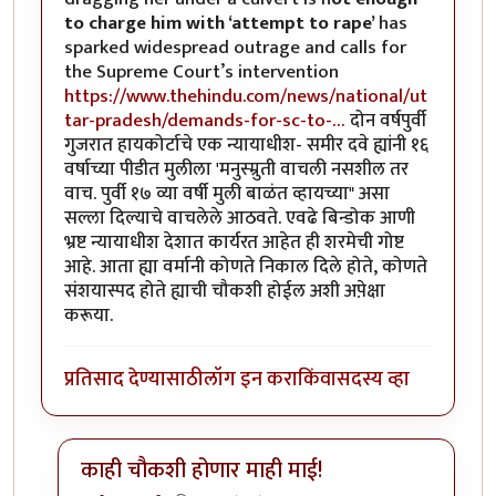
to charge him with ‘attempt to rape’
has
sparked widespread outrage and calls for
the Supreme Court’s intervention
https://www.thehindu.com/news/national/ut
tar-pradesh/demands-for-sc-to-…
दोन वर्षपुर्वी
गुजरात हायकोर्टाचे एक न्यायाधीश- समीर दवे ह्यांनी १६
वर्षाच्या पीडीत मुलीला 'मनुस्म्रुती वाचली नसशील तर
वाच. पुर्वी १७ व्या वर्षी मुली बाळंत व्हायच्या" असा
सल्ला दिल्याचे वाचलेले आठवते. एवढे बिन्डोक आणी
भ्रष्ट न्यायाधीश देशात कार्यरत आहेत ही शरमेची गोष्ट
आहे. आता ह्या वर्मानी कोणते निकाल दिले होते, कोणते
संशयास्पद होते ह्याची चौकशी होईल अशी अपे़क्षा
करूया.
प्रतिसाद देण्यासाठी
लॉग इन करा
किंवा
सदस्य व्हा
काही चौकशी होणार माही माई!