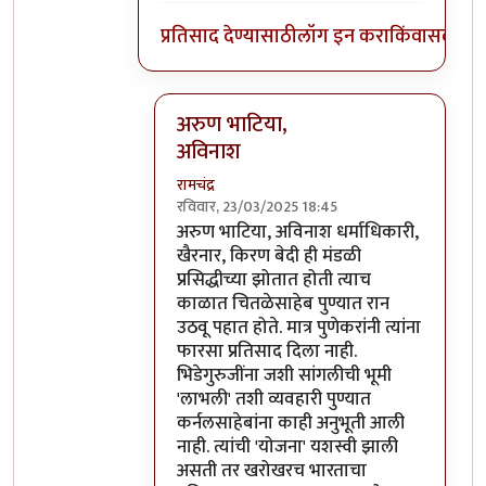
प्रतिसाद देण्यासाठी
लॉग इन करा
किंवा
सदस्य व्
अरुण भाटिया,
अविनाश
रामचंद्र
रविवार, 23/03/2025 18:45
In reply to
२००२ मधील शिळी बातमी आहे. य
अरुण भाटिया, अविनाश धर्माधिकारी,
खैरनार, किरण बेदी ही मंडळी
प्रसिद्धीच्या झोतात होती त्याच
काळात चितळेसाहेब पुण्यात रान
उठवू पहात होते. मात्र पुणेकरांनी त्यांना
फारसा प्रतिसाद दिला नाही.
भिडेगुरुजींना जशी सांगलीची भूमी
'लाभली' तशी व्यवहारी पुण्यात
कर्नलसाहेबांना काही अनुभूती आली
नाही. त्यांची 'योजना' यशस्वी झाली
असती तर खरोखरच भारताचा