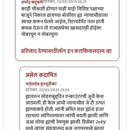
शनिवार, 22/03/2025 23:21
अमरेंद्र बाहुबली
In reply to
अलाहाबाद
by
माईसाहेब कुरसूंदीकर
काही चौकशी होणार माही माई! विशिष्ट पक्षाच्या
बाजूने निकाल द्यायच्या बोलीवर ह्या न्यायाधीशाला
स्वच्छ करून घेतले जाईल, रिटायर्डमेंट नंतर हाती
कमळ घेऊन तो राज्यसभेचा खासदारही होईल!
गोबरयुग गं गोबरयुग!
प्रतिसाद देण्यासाठी
लॉग इन करा
किंवा
सदस्य व्हा
असेल कदाचित
माईसाहेब कुरसूंदीकर
शनिवार, 22/03/2025 23:36
In reply to
काही चौकशी होणार माही माई!
by
अमरेंद्र बाह
ह्यावरुन सोहराबुद्द्दिन एन्काउंटरची जुनी केस
आठवली. ही केस आधी न्यायाधीश जे टी उत्पत
ह्यांच्याकडे होती. त्यांनी अमित शहा ह्यांना हजर
रहायला सांगितल्यावर त्यांची बदली झाली आणि
जज्ज लोया ह्यांची नेमणुक झाली. डिसेंबर २०१४
मध्ये त्यांचा संशयास्पद म्रुत्यु नागपूरमध्ये झाला