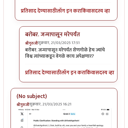
प्रतिसाद देण्यासाठी
लॉग इन करा
किंवा
सदस्य व्हा
बरोबर. जन्मापासून मरेपर्यंत
शुक्रवार, 21/03/2025 17:51
श्रीगुरुजी
In reply to
जागतीक आनंदी देश...
by
वामन देशमुख
बरोबर. जन्मापासून मरेपर्यंत शेणगोळे हेच ज्यांचे
विश्व त्यांच्याकडून वेगळे काय अपेक्षणार?
प्रतिसाद देण्यासाठी
लॉग इन करा
किंवा
सदस्य व्हा
(No subject)
शुक्रवार, 21/03/2025 16:21
श्रीगुरुजी