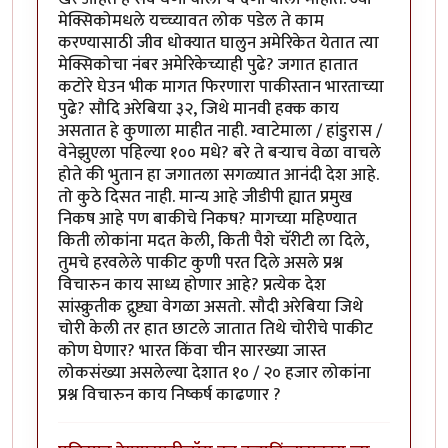
मेक्सिकोमधले यच्च्यावत लोक पडेल ते काम
करण्यासाठी जीव धोक्यात घालुन अमेरिकेत येतात त्या
मेक्सिकोचा नंबर अमेरिकेच्याही पुढे? जगात हातात
कटोरे घेउन भीक मागत फिरणारा पाकीस्तान भारताच्या
पुढे? सौदि अरेबिया ३२, जिथे मानवी हक्क काय
असतात हे कुणाला माहीत नाही. ग्वाटेमाला / हांडुरास /
वेनेझुएला पहिल्या १०० मधे? बरे ते बर्‍याच वेळा वाचले
होते की भुतान हा जगातला सगळ्यात आनंदी देश आहे.
तो कुठे दिसत नाही. मान्य आहे जीडीपी ह्यात प्रमुख
निकष आहे पण बाकीचे निकष? मागच्या महिण्यात
किती लोकांना मदत केली, किती पैशे चॅरीटी ला दिले,
तुमचे हरवलेले पाकीट कुणी परत दिले असले प्रश्न
विचारुन काय साध्य होणार आहे? प्रत्येक देश
सांस्क्रुतीक द्रुष्ट्या वेगळा असतो. सौदी अरेबिया जिथे
चोरी केली तर हात छाटले जातात तिथे चोरीचे पाकीट
कोण घेणार? भारत किंवा चीन सारख्या जास्त
लोकसंख्या असलेल्या देशात १० / २० हजार लोकांना
प्रश्न विचारुन काय निष्कर्ष काढणार ?