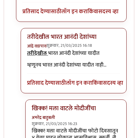
प्रतिसाद देण्यासाठी
लॉग इन करा
किंवा
सदस्य व्हा
तरीदेखील भारत आनंदी देशांच्या
शुक्रवार, 21/03/2025 16:18
आंद्रे वडापाव
In reply to
हजारो करोडो खर्च करून
by
अमरेंद्र बाहुबली
तरीदेखील
भारत आनंदी देशांच्या यादीत
म्हणूनच भारत आनंदी देशांच्या यादीत नाही...
प्रतिसाद देण्यासाठी
लॉग इन करा
किंवा
सदस्य व्हा
खिक्क! मला वाटले मोदीजींचा
अमरेंद्र बाहुबली
शुक्रवार, 21/03/2025 16:23
In reply to
तरीदेखील भारत आनंदी देशांच्या
by
आंद्रे वड
खिक्क! मला वाटले मोदीजींचा फोटो दिवसातून
४ वेळा पाहून लोकाना आत्मविश्वास, स्फूर्ती, नी