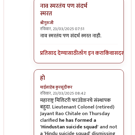
नाव स्मरतंय पण संदर्भ
स्मरत
श्रीगुरुजी
रविवार, 23/03/2025 07:51
In reply to
पंचवीसेक वर्षांपूर्वीचे
by
रामचंद्र
नाव स्मरतंय पण संदर्भ स्मरत नाही.
प्रतिसाद देण्यासाठी
लॉग इन करा
किंवा
सदस्य व्हा
हो
माईसाहेब कुरसूंदीकर
रविवार, 23/03/2025 08:42
In reply to
पंचवीसेक वर्षांपूर्वीचे
by
रामचंद्र
महाराष्ट्र मिलिटरी फाउंडेशनचे संस्थापक
बहुदा. Lieutenant Colonel (retired)
Jayant Rao Chitale on Thursday
clarified
he has formed a
'Hindustan suicide squad'
and not
a 'Hindu suicide squad' dismissing