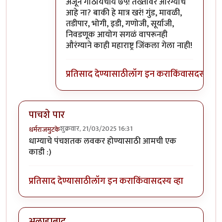
In reply to
पुनर्जन्मित औरंग्याची
by
श्रीगुरुजी
अजून गाठायचीय ७५! तख्तावर औरंग्याच
आहे ना? बाकी हे मात्र खरं! गुंड, मावळी,
तडीपार, भोगी, इडी, गणोजी, सूर्याजी,
निवडणूक आयोग सगळं वापरूनही
औरंग्याने काही महाराष्ट्र जिंकला गेला नाही!
प्रतिसाद देण्यासाठी
लॉग इन करा
किंवा
सदस्य व्हा
पाचशे पार
शुक्रवार, 21/03/2025 16:31
धर्मराजमुटके
धाग्याचे पंचशतक लवकर होण्यासाठी आमची एक
काडी :)
प्रतिसाद देण्यासाठी
लॉग इन करा
किंवा
सदस्य व्हा
अलाहाबाद