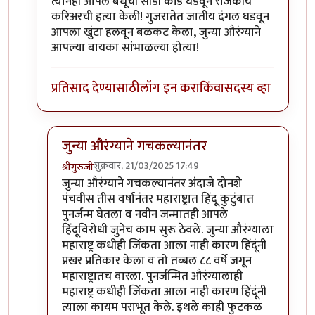
त्यानेही आपले बंधूची सीडी कांड घडवून राजकीय
करिअरची हत्या केली! गुजरातेत जातीय दंगल घडवून
आपला खुंटा हलवून बळकट केला, जुन्या औरंग्याने
आपल्या बायका सांभाळल्या होत्या!
प्रतिसाद देण्यासाठी
लॉग इन करा
किंवा
सदस्य व्हा
जुन्या औरंग्याने गचकल्यानंतर
शुक्रवार, 21/03/2025 17:49
श्रीगुरुजी
In reply to
गुजरातेत जन्मलेल्या औरंग्याने
by
अमरेंद्र बाहुब
जुन्या औरंग्याने गचकल्यानंतर अंदाजे दोनशे
पंचवीस तीस वर्षांनंतर महाराष्ट्रात हिंदू कुटुंबात
पुनर्जन्म घेतला व नवीन जन्मातही आपले
हिंदूविरोधी जुनेच काम सुरू ठेवले. जुन्या औरंग्याला
महाराष्ट्र कधीही जिंकता आला नाही कारण हिंदूंनी
प्रखर प्रतिकार केला व तो तब्बल ८८ वर्षे जगून
महाराष्ट्रातच वारला. पुनर्जन्मित औरंग्यालाही
महाराष्ट्र कधीही जिंकता आला नाही कारण हिंदूंनी
त्याला कायम पराभूत केले. इथले काही फुटकळ