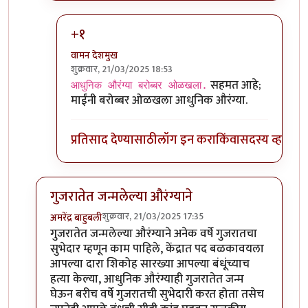
+१
वामन देशमुख
शुक्रवार, 21/03/2025 18:53
In reply to
बुद्धिमतेला २१ तोफांची सलामी!
by
श्रीगुरुजी
सहमत आहे;
आधुनिक औरंग्या बरोब्बर ओळखला.
माईंनी बरोब्बर ओळखला आधुनिक औरंग्या.
प्रतिसाद देण्यासाठी
लॉग इन करा
किंवा
सदस्य व्हा
गुजरातेत जन्मलेल्या औरंग्याने
शुक्रवार, 21/03/2025 17:35
अमरेंद्र बाहुबली
In reply to
औरंग्याने वयाच्या अंदाजे ६०
by
श्रीगुरुजी
गुजरातेत जन्मलेल्या औरंग्याने अनेक वर्षे गुजरातचा
सुभेदार म्हणून काम पाहिले, केंद्रात पद बळकावयला
आपल्या दारा शिकोह सारख्या आपल्या बंधूंच्याच
हत्या केल्या, आधुनिक औरंग्याही गुजरातेत जन्म
घेऊन बरीच वर्षे गुजरातची सुभेदारी करत होता तसेच