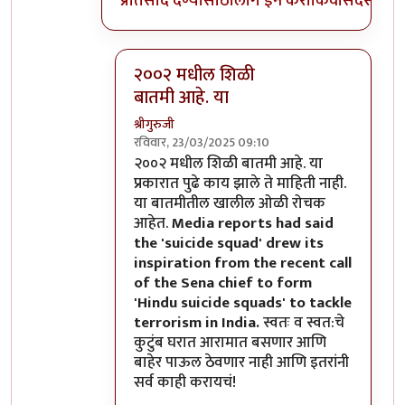
प्रतिसाद देण्यासाठी
लॉग इन करा
किंवा
सदस्य व्हा
२००२ मधील शिळी
बातमी आहे. या
श्रीगुरुजी
रविवार, 23/03/2025 09:10
In reply to
हो
by
माईसाहेब कुरसूंदीकर
२००२ मधील शिळी बातमी आहे. या
प्रकारात पुढे काय झाले ते माहिती नाही.
या बातमीतील खालील ओळी रोचक
आहेत.
Media reports had said
the 'suicide squad' drew its
inspiration from the recent call
of the Sena chief to form
'Hindu suicide squads' to tackle
terrorism in India.
स्वतः व स्वत:चे
कुटुंब घरात आरामात बसणार आणि
बाहेर पाऊल ठेवणार नाही आणि इतरांनी
सर्व काही करायचं!