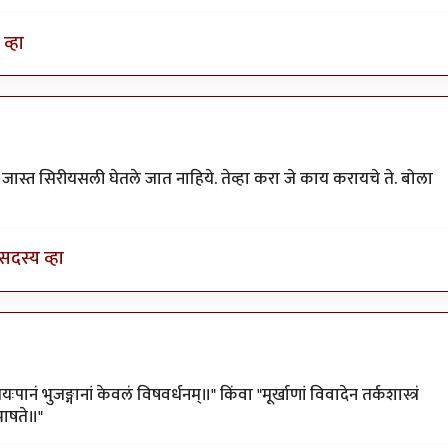
व्हा
ंगलीच
by
अमरेंद्र बाहुबली
ा जास्त सिरीयसली घेतले जात नाहिये. तेव्हा करा जे काय करायचे ते. बोला
सदस्य व्हा
ंगलीच
by
अमरेंद्र बाहुबली
ःपानं भुजङ्गानां केवलं विषवर्धनम्॥" किंवा "मूर्खाणां विवादेन तर्कशास्त्रं
 भाषते॥"