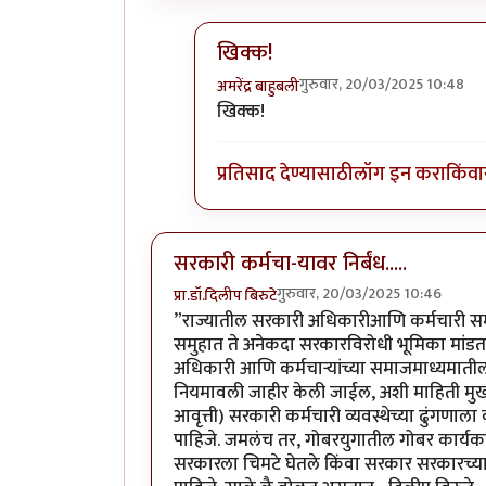
खिक्क!
गुरुवार, 20/03/2025 10:48
अमरेंद्र बाहुबली
In reply to
ग्रोक ने दिलेली माहीत चुकी
खिक्क!
प्रतिसाद देण्यासाठी
लॉग इन करा
किंवा
सरकारी कर्मचा-यावर निर्बंध.....
गुरुवार, 20/03/2025 10:46
प्रा.डॉ.दिलीप बिरुटे
”राज्यातील सरकारी अधिकारीआणि कर्मचारी सम
समुहात ते अनेकदा सरकारविरोधी भूमिका मांडता
अधिकारी आणि कर्मचाऱ्यांच्या समाजमाध्यमातील 
नियमावली जाहीर केली जाईल, अशी माहिती मुख्यमं
आवृत्ती) सरकारी कर्मचारी व्यवस्थेच्या ढुंगणाला
पाहिजे. जमलंच तर, गोबरयुगातील गोबर कार्यकर्
सरकारला चिमटे घेतले किंवा सरकार सरकारच्या