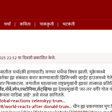
चर्चा
कविता
पाककृती
भटकंती
025 22:52 या दिवशी प्रकाशित केले.
ांच्यातील चर्चा(की हाणामारी) जगभर चर्चेचा विषय झाली. युक्रेनमध्ये
रोबर ह्या संबंधात करार करण्यासाठी झिलिन्स्की व्हाईट हाउसमध्ये गेले
 फिस्कटला. जगातील महत्वाच्या राष्ट्रप्रमुखांनी ह्यावर तात्काळ प्रतिक्
ड,नॉर्वे,स्पेन,एस्टोनिया,लॅट्व्हिया
ह्या देशप्रमुखांनी 'जर-तर' वगैरे गोल 
क्रेनला पाठिंबा आहे" असे सरळ सांगितले.
global-reactions-zelenskyy-trum…
28/world-reacts-after-donald-trum…
चीन ह्या प्रकरणावर मुग 