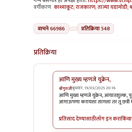
गप्प बसणार ही अपेक्षा होती.
https://www.scmp.
वर्गीकरण
काथ्याकूट; राजकारण; ताज्या घडामोडी; बा
वाचने
66986
प्रतिक्रिया
548
प्रतिक्रिया
आणि मुख्य म्हणजे युक्रेन,
बुधवार, 19/03/2025 20:16
श्रीगुरुजी
In reply to
त्या असतीलच माईडे, पण तु
आणि मुख्य म्हणजे युक्रेन, आयातशुल्क, पुतीन
आगाऊपणा करायला लागला तर तू छत्री घेऊ
प्रतिसाद देण्यासाठी
लॉग इन करा
किंवा