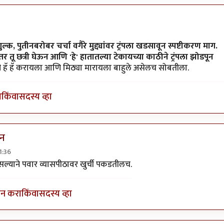
रेन,
by
श्रीगुरुजी
्क, पुतीनबरोबर चर्चा वगैरे मुद्द्यांवर ट्रंपला खडसावून स्पष्टीकरण माग.
तू छत्री घेऊन आणि 'हे' हातातल्या टेकायच्या काठीने ट्रंपला झोडपून
हॅ हॅ करायला आणि मिठ्या मारायला बाहुले असेलच सोबतीला.
ा
किंवा
सदस्य व्हा
टन
1:36
े युक्रेन,
by
आग्या१९९०
सल्याने पवार व्यासपीठावर खुर्ची पकडतीलच.
इन करा
किंवा
सदस्य व्हा