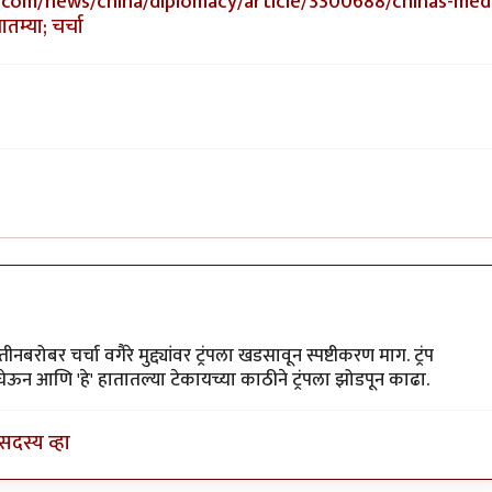
com/news/china/diplomacy/article/3300688/chinas-med
तम्या; चर्चा
ला
by
श्रीगुरुजी
बरोबर चर्चा वगैरे मुद्द्यांवर ट्रंपला खडसावून स्पष्टीकरण माग. ट्रंप
न आणि 'हे' हातातल्या टेकायच्या काठीने ट्रंपला झोडपून काढा.
सदस्य व्हा