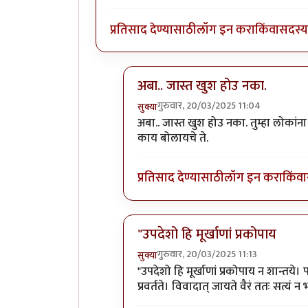
प्रतिसाद देण्यासाठी
लॉग इन करा
किंवा
सदस्य 
अबा.. जास्त खुश होउ नका.
गुरुवार, 20/03/2025 11:04
सुक्या
In reply to
भाजप आणी अंधभक्तांची चा
अबा.. जास्त खुश होउ नका. तुम्हा लोकांन
काय बोलायचे ते.
प्रतिसाद देण्यासाठी
लॉग इन करा
किंवा
"उपदेशो हि मूर्खाणां प्रकोपाय
गुरुवार, 20/03/2025 11:13
सुक्या
In reply to
भाजप आणी अंधभक्तांची चा
"उपदेशो हि मूर्खाणां प्रकोपाय न शान्तये। पय
प्रवर्तते। विवादात् जायते वैरं ततः सत्यं न