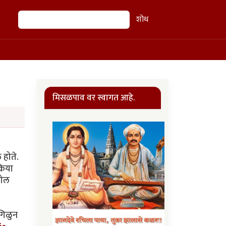
शोध
शोध
मिसळपाव वर स्वागत आहे.
 होते.
रिया
गोल
गिळुन