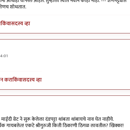
श्वरांनी आधीही वापरले आहेत. तुम्हाला त्यात नवीन काही नाही. --- शेणपट्ट्यात
 शेणच शोधतात.
ा
किंवा
सदस्य व्हा
14:01
! गोबरयुग हा
by
वामन देशमुख
इन करा
किंवा
सदस्य व्हा
ी ग्रेट ने सुरू केलेला दंडपट्टा थांबता थांबायचे नाव घेत नाहीये.
्थक गायबलेत! एकटे श्रीगुरुजी किती ठिकाणी ठिगळ लावतील? खिक्का!