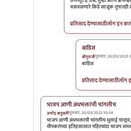
शेणपट्टा हे शब्द तुम्ही आणि प्रोफे
वळवळणारे किडे साजूक तुपातही
प्रतिसाद देण्यासाठी
लॉग इन कर
बाडिस
गुरुवार, 20/03/2025 
श्रीगुरुजी
In reply to
हा हा हा! भारी
बाडिस
प्रतिसाद देण्यासाठी
लॉग 
भाजप आणी अंधभक्तांची चांगलीच
गुरुवार, 20/03/2025 10:54
अमरेंद्र बाहुबली
भाजप आणी अंधभक्तांची चांगलीच धुलाई चालूय, माईद
मीपकरांच्या इतिहसासात पहिल्यांदा भाजप समर