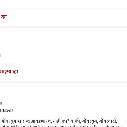
व्हा
...
by
प्रा.डॉ.दिलीप बिरुटे
!
सदस्य व्हा
29
युग हा
by
अमरेंद्र बाहुबली
 आवडला!
ना गोबरयुग हा शब्द आवडणारच, नाही का? बाकी, गोबरयुग, गोबरवादी,