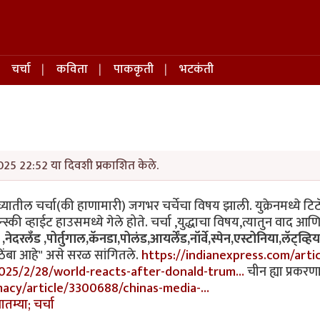
चर्चा
कविता
पाककृती
भटकंती
025 22:52 या दिवशी प्रकाशित केले.
यांच्यातील चर्चा(की हाणामारी) जगभर चर्चेचा विषय झाली. युक्रेनमध्ये ट
स्की व्हाईट हाउसमध्ये गेले होते. चर्चा ,युद्धाचा विषय,त्यातुन वाद
 ,नेदरलँड ,पोर्तुगाल,कॅनडा,पोलंड,आयर्लेंड,नॉर्वे,स्पेन,एस्टोनिया,लॅट्व्हिय
ठिंबा आहे" असे सरळ सांगितले.
https://indianexpress.com/arti
025/2/28/world-reacts-after-donald-trum…
चीन ह्या प्रकरण
acy/article/3300688/chinas-media-…
तम्या; चर्चा