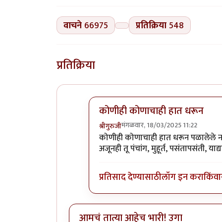
वाचने
66975
प्रतिक्रिया
548
प्रतिक्रिया
कोणीही कोणाचाही हात धरून
मंगळवार, 18/03/2025 11:22
श्रीगुरुजी
In reply to
इकडे
by
माईसाहेब कुरसूंद
कोणीही कोणाचाही हात धरून पळालेले नाही.
अजूनही तू पंचांग, मुहूर्त, पसंतापसंती, या
प्रतिसाद देण्यासाठी
लॉग इन करा
किंवा
आमचं तात्या आहेच भारी! उगा