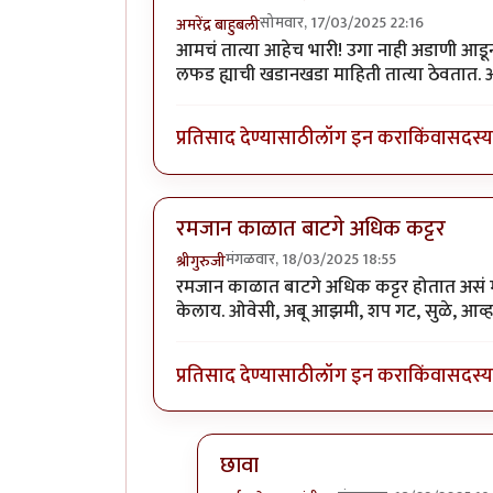
सोमवार, 17/03/2025 22:16
अमरेंद्र बाहुबली
आमचं तात्या आहेच भारी! उगा नाही अडाणी आड
लफड ह्याची खडानखडा माहिती तात्या ठेवतात.
प्रतिसाद देण्यासाठी
लॉग इन करा
किंवा
सदस्य 
रमजान काळात बाटगे अधिक कट्टर
मंगळवार, 18/03/2025 18:55
श्रीगुरुजी
रमजान काळात बाटगे अधिक कट्टर होतात असं म्हणत
केलाय. ओवेसी, अबू आझमी, शप गट, सुळे, आव्हाड
प्रतिसाद देण्यासाठी
लॉग इन करा
किंवा
सदस्य 
छावा