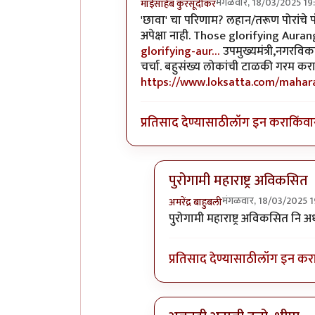
मंगळवार, 18/03/2025 19
माईसाहेब कुरसूंदीकर
In reply to
रमजान काळात बाटगे अधिक
'छावा' चा परिणाम? लहान/तरूण पोरांचे पॉप
अपेक्षा नाही. Those glorifying Aura
glorifying-aur…
उपमुख्यमंत्री,नगरविका
चर्चा. बहुसंख्य लोकांची टाळकी गरम करायची
https://www.loksatta.com/mahar
प्रतिसाद देण्यासाठी
लॉग इन करा
किंवा
पुरोगामी महाराष्ट्र अविकसित
मंगळवार, 18/03/2025 1
अमरेंद्र बाहुबली
In reply to
छावा
by
माईसाहेब क
पुरोगामी महाराष्ट्र अविकसित नि 
प्रतिसाद देण्यासाठी
लॉग इन कर