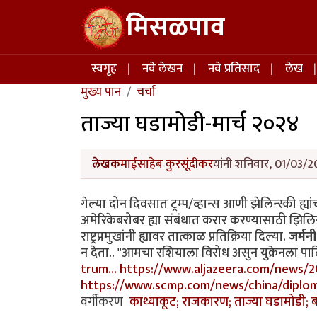
Skip to main content
मिसळपाव
Main navigation
स्वगृह
नवे लेखन
नवे प्रतिसाद
लेख
मुख्य पान
चर्चा
ताज्या घडामोडी-मार्च २०२४
लेखक
माईसाहेब कुरसूंदीकर
यांनी शनिवार, 01/03/2
गेल्या दोन दिवसात ट्रम्प/व्हान्स आणी झेलिन्स्की ह्
अमेरिकेबरोबर ह्या संबंधात करार करण्यासाठी झिलिन्
राष्ट्रप्रमुखांनी ह्यावर तात्काळ प्रतिक्रिया दिल्या.
जर्मनी
न देता.. "आमचा रशियाला विरोध असुन युक्रेनला पा
trum…
https://www.aljazeera.com/news/2
https://www.scmp.com/news/china/diplom
वर्गीकरण
काथ्याकूट; राजकारण; ताज्या घडामोडी; बा