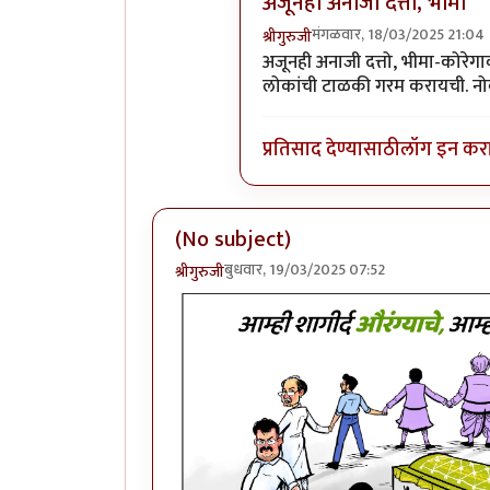
अजूनही अनाजी दत्तो, भीमा
मंगळवार, 18/03/2025 21:04
श्रीगुरुजी
In reply to
छावा
by
माईसाहेब क
अजूनही अनाजी दत्तो, भीमा-कोरेगाव,
लोकांची टाळकी गरम करायची. नोकऱ्या
प्रतिसाद देण्यासाठी
लॉग इन कर
(No subject)
बुधवार, 19/03/2025 07:52
श्रीगुरुजी