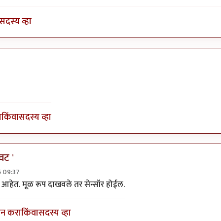
सदस्य व्हा
रेंद्र बाहुबली
ा
किंवा
सदस्य व्हा
वट '
5 09:37
y
श्रीगुरुजी
 आहेत. मूळ रूप दाखवले तर सेन्सॉर होईल.
इन करा
किंवा
सदस्य व्हा