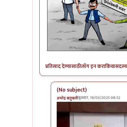
प्रतिसाद देण्यासाठी
लॉग इन करा
किंवा
सदस्य 
(No subject)
बुधवार, 19/03/2025 08:52
अमरेंद्र बाहुबली
In reply to
(No subject)
by
श्रीगुरुजी