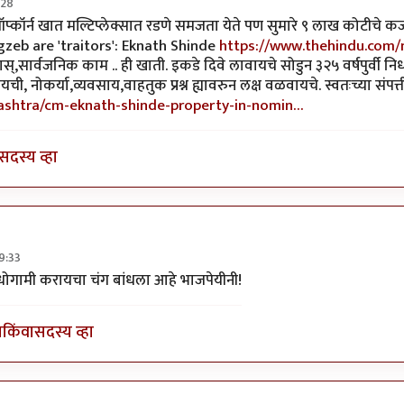
:28
 कट्टर
by
श्रीगुरुजी
्कॉर्न खात मल्टिप्लेक्सात रडणे समजता येते पण सुमारे ९ लाख कोटीचे कर्ज अ
ngzeb are 'traitors': Eknath Shinde
https://www.thehindu.com/
स्,सार्वजनिक काम .. ही खाती. इकडे दिवे लावायचे सोडुन ३२५ वर्षपुर्वी नि
, नोकर्या,व्यवसाय,वाहतुक प्रश्न ह्यावरुन लक्ष वळवायचे. स्वतःच्या संपत्ती
ashtra/cm-eknath-shinde-property-in-nomin…
सदस्य व्हा
9:33
ुरसूंदीकर
अधोगामी करायचा चंग बांधला आहे भाजपेयीनी!
ा
किंवा
सदस्य व्हा