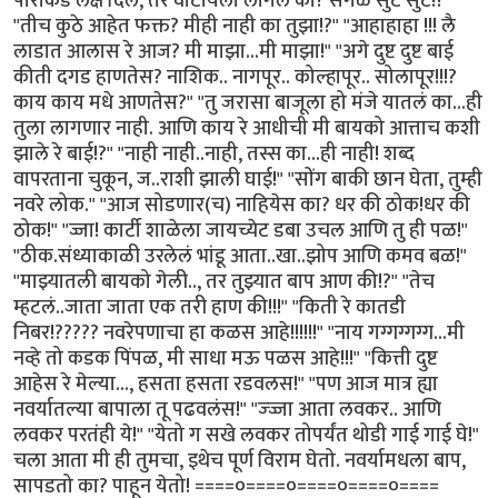
पोरांकडे लक्ष दिलं, तर वाटायला लागलं का? सगळ सुटं सुटं!? "
"तीच कुठे आहेत फक्त? मीही नाही का तुझा!?" "आहाहाहा !!! लै
लाडात आलास रे आज? मी माझा...मी माझा!" "अगे दुष्ट दुष्ट बाई
कीती दगड हाणतेस? नाशिक.. नागपूर.. कोल्हापूर.. सोलापूर!!!?
काय काय मधे आणतेस?" "तु जरासा बाजूला हो मंजे यातलं का...ही
तुला लागणार नाही. आणि काय रे आधीची मी बायको आत्ताच कशी
झाले रे बाई!?" "नाही नाही..नाही, तस्स का...ही नाही! शब्द
वापरताना चुकून, ज..राशी झाली घाई!" "सोंग बाकी छान घेता, तुम्ही
नवरे लोक." "आज सोडणार(च) नाहियेस का? धर की ठोक!धर की
ठोक!" "ज्जा! कार्टी शाळेला जायच्येट डबा उचल आणि तु ही पळ!"
"ठीक.संध्याकाळी उरलेलं भांडू आता..खा..झोप आणि कमव बळ!"
"माझ्यातली बायको गेली.., तर तुझ्यात बाप आण की!?" "तेच
म्हटलं..जाता जाता एक तरी हाण की!!!" "किती रे कातडी
निबर!????? नवरेपणाचा हा कळस आहे!!!!!!" "नाय गग्गग्गग्ग...मी
नव्हे तो कडक पिंपळ, मी साधा मऊ पळस आहे!!!" "कित्ती दुष्ट
आहेस रे मेल्या..., हसता हसता रडवलस!" "पण आज मात्र ह्या
नवर्यातल्या बापाला तू पढवलंस!" "ज्ज्जा आता लवकर.. आणि
लवकर परतंही ये!" "येतो ग सखे लवकर तोपर्यंत थोडी गाई गाई घे!"
चला आता मी ही तुमचा, इथेच पूर्ण विराम घेतो. नवर्यामधला बाप,
सापडतो का? पाहून येतो! ====०====०====०====०====