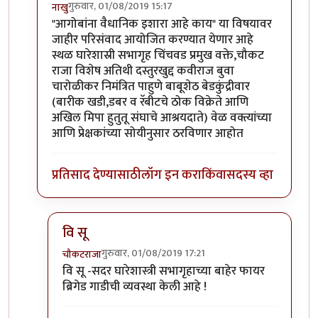
गुरुवार, 01/08/2019 15:17
नाखु
In reply to
आगोबांना त्याच्याच गल्लीत
by
कंजूस
"आगोबांना वैधानिक इशारा आहे काय" या विषयावर
जाहीर परिसंवाद आयोजित करण्यात येणार आहे
स्थळ घारेशास्री सभागृह चिंचवड प्रमुख वक्ते,चौकट
राजा विशेष अतिथी दस्तुरखुद्द कवीराज बुवा
चारोळीकर निमंत्रित पाहुणे बाबूशेठ बेडकुंद्रीवार
(बारीक खडी,डबर व रॅबीटचे ठोक विक्रेते आणि
अखिल मिपा हुतुतू संघाचे आश्रयदाते) वेळ वक्त्यांच्या
आणि प्रेक्षकांच्या सोयीनुसार ठरविणार आहोत
प्रतिसाद देण्यासाठी
लॉग इन करा
किंवा
सदस्य व्हा
वि सू
गुरुवार, 01/08/2019 17:21
चौकटराजा
In reply to
ही कवीता
by
नाखु
वि सू -सदर घारेशास्त्री सभागृहाच्या बाहेर फायर
ब्रिगेड गाडीची व्यवस्था केली आहे !