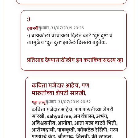
:)
बुधवार, 31/07/2019 20:26
इरामयी
In reply to
दुत्त दुत्त कं का? का? =))
by
अत्रुप्त आत्मा
:) बायकोला वाचायला दिलंत का? "दुष्ट दुष्ट" चं
त्यामुळेच "दुत्त दुत्त" झालेलं दिसतंय बहुतेक.
प्रतिसाद देण्यासाठी
लॉग इन करा
किंवा
सदस्य व्हा
कविता मजेदार आहेच, पण
मारुतीच्या शेपटी सारखी,
बुधवार, 31/07/2019 20:52
गड्डा झब्बू
In reply to
:)
by
इरामयी
कविता मजेदार आहेच, पण मारुतीच्या शेपटी
सारखी,
sahyadree, अनर्थशास्त्र, अभंग,
अविश्वसनीय, आगोबा, आता मला वाटते भिती,
आरोग्यदायी, पाककृती, कॉकटेल रेसिपी, गरम
पाण्याचे कुंड, चौरागढ, जिलबी, फ्री स्टाइल,