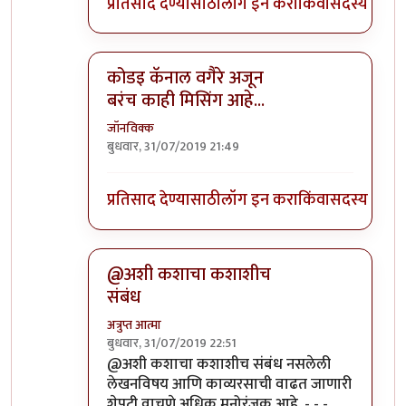
प्रतिसाद देण्यासाठी
लॉग इन करा
किंवा
सदस्य व्हा
कोडइ कॅनाल वगैरे अजून
बरंच काही मिसिंग आहे...
जॉनविक्क
बुधवार, 31/07/2019 21:49
In reply to
कविता मजेदार आहेच, पण मारुतीच्या शेप
प्रतिसाद देण्यासाठी
लॉग इन करा
किंवा
सदस्य व्हा
@अशी कशाचा कशाशीच
संबंध
अत्रुप्त आत्मा
बुधवार, 31/07/2019 22:51
In reply to
कविता मजेदार आहेच, पण मारुतीच्या शेप
@अशी कशाचा कशाशीच संबंध नसलेली
लेखनविषय आणि काव्यरसाची वाढत जाणारी
शेपटी वाचणे अधिक मनोरंजक आहे. - - -.