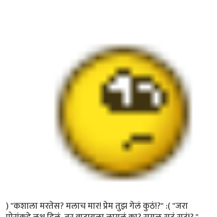
) "कशाला मरतेस? मलाच मार! प्रेम तुझ गेलं कुठं!?" :( "जरा