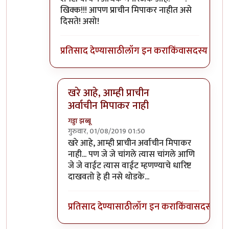
खिक्क!!! आपण प्राचीन मिपाकर नाहीत असे
दिसते! असो!
प्रतिसाद देण्यासाठी
लॉग इन करा
किंवा
सदस्य व्हा
खरे आहे, आम्ही प्राचीन
अर्वाचीन मिपाकर नाही
गड्डा झब्बू
गुरुवार, 01/08/2019 01:50
In reply to
@अशी कशाचा कशाशीच संबंध
by
अत्
खरे आहे, आम्ही प्राचीन अर्वाचीन मिपाकर
नाही... पण जे जे चांगले त्यास चांगले आणि
जे जे वाईट त्यास वाईट म्हणण्याचे धारिष्ट
दाखवतो हे ही नसे थोडके...
प्रतिसाद देण्यासाठी
लॉग इन करा
किंवा
सदस्य व्हा