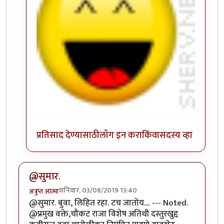
प्रतिसाद देण्यासाठी
लॉग इन करा
किंवा
सदस्य व्हा
@सुमार.
शनिवार, 03/08/2019 13:40
अत्रुप्त आत्मा
@सुमार. बुवा, लिहित रहा. टच जातोय.... --- Noted.
@प्रमुख वक्ते,चौकट राजा विशेष अतिथी दस्तुरखुद्द