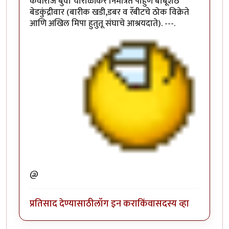
कवीराज बुवा चारोळीकर निमंत्रित पाहुणे बाबूशेठ
बेडकुंद्रीवार (बारीक खडी,डबर व रॅबीटचे ठोक विक्रेते
आणि अखिल मिपा हुतुतू संघाचे आश्रयदाते). ---.
@
प्रतिसाद देण्यासाठी
लॉग इन करा
किंवा
सदस्य व्हा