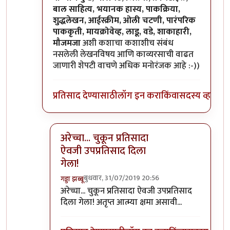
बाल साहित्य, भयानक हास्य, पाकक्रिया,
शुद्धलेखन, आईस्क्रीम, ओली चटणी, पारंपरिक
पाककृती, मायक्रोवेव्ह, लाडू, वडे, शाकाहारी,
मौजमजा
अशी कशाचा कशाशीच संबंध
नसलेली लेखनविषय आणि काव्यरसाची वाढत
जाणारी शेपटी वाचणे अधिक मनोरंजक आहे :-))
प्रतिसाद देण्यासाठी
लॉग इन करा
किंवा
सदस्य व्हा
अरेच्चा... चुकून प्रतिसादा
ऐवजी उपप्रतिसाद दिला
गेला!
बुधवार, 31/07/2019 20:56
गड्डा झब्बू
In reply to
कविता मजेदार आहेच, पण मारुतीच्या शेप
अरेच्चा... चुकून प्रतिसादा ऐवजी उपप्रतिसाद
दिला गेला! अतृप्त आत्म्या क्षमा असावी...