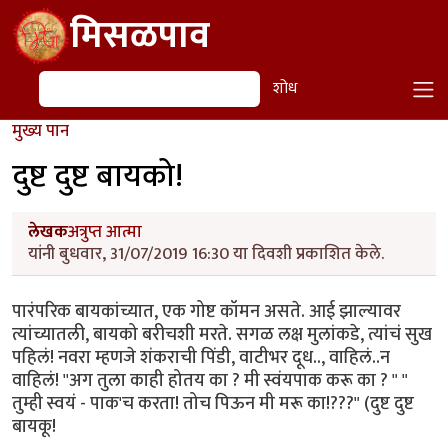
Skip to main content
मिसळपाव
शोध
शोध
मुख्य पान
दुष्ट दुष्ट बायको!
लेखक
अत्रुप्त आत्मा
यांनी बुधवार, 31/07/2019 16:30 या दिवशी प्रकाशित केले.
पारंपरिक बायकांच्यात, एक गोष्ट कॉमन असते. आई झाल्यावर
त्यांच्यातली, बायको बरीचशी मरते. सगळ लक्ष मुलांकडे, त्यांचं सुख
पहिलं! नवरा म्हणजे शंकराची पिंडी, वाटीभर दूध.., वाहिलं..न
वाहिलं! ''अग तुला काही होतय का ? मी स्वंयपाक करू का ? " "
तुम्ही स्वयं - पाक'च करता! तोच पिऊन मी मरू का!???" (दुष्ट दुष्ट
बायकू!