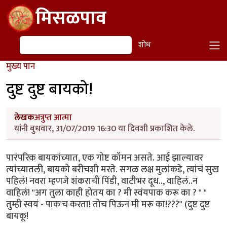
Skip to main content
मिसळपाव
शोध
शोध
मुख्य पान
दुष्ट दुष्ट बायको!
लेखक
अत्रुप्त आत्मा
यांनी बुधवार, 31/07/2019 16:30 या दिवशी प्रकाशित केले.
पारंपरिक बायकांच्यात, एक गोष्ट कॉमन असते. आई झाल्यावर
त्यांच्यातली, बायको बरीचशी मरते. सगळ लक्ष मुलांकडे, त्यांचं सुख
पहिलं! नवरा म्हणजे शंकराची पिंडी, वाटीभर दूध.., वाहिलं..न
वाहिलं! ''अग तुला काही होतय का ? मी स्वंयपाक करू का ? " "
तुम्ही स्वयं - पाक'च करता! तोच पिऊन मी मरू का!???" (दुष्ट दुष्ट
बायकू!