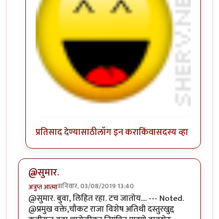
प्रतिसाद देण्यासाठी
लॉग इन करा
किंवा
सदस्य व्हा
@सुमार.
शनिवार, 03/08/2019 13:40
अत्रुप्त आत्मा
@सुमार. बुवा, लिहित रहा. टच जातोय.... --- Noted.
@प्रमुख वक्ते,चौकट राजा विशेष अतिथी दस्तुरखुद्द