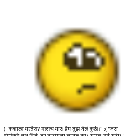
) "कशाला मरतेस? मलाच मार! प्रेम तुझ गेलं कुठं!?" :( "जरा