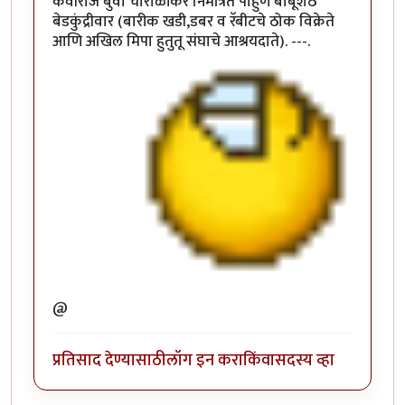
कवीराज बुवा चारोळीकर निमंत्रित पाहुणे बाबूशेठ
बेडकुंद्रीवार (बारीक खडी,डबर व रॅबीटचे ठोक विक्रेते
आणि अखिल मिपा हुतुतू संघाचे आश्रयदाते). ---.
@
प्रतिसाद देण्यासाठी
लॉग इन करा
किंवा
सदस्य व्हा