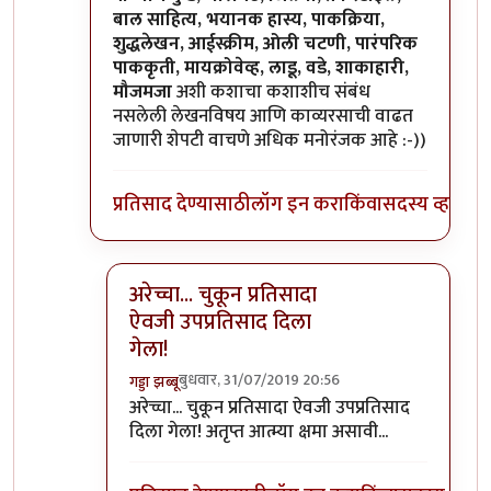
बाल साहित्य, भयानक हास्य, पाकक्रिया,
शुद्धलेखन, आईस्क्रीम, ओली चटणी, पारंपरिक
पाककृती, मायक्रोवेव्ह, लाडू, वडे, शाकाहारी,
मौजमजा
अशी कशाचा कशाशीच संबंध
नसलेली लेखनविषय आणि काव्यरसाची वाढत
जाणारी शेपटी वाचणे अधिक मनोरंजक आहे :-))
प्रतिसाद देण्यासाठी
लॉग इन करा
किंवा
सदस्य व्हा
अरेच्चा... चुकून प्रतिसादा
ऐवजी उपप्रतिसाद दिला
गेला!
बुधवार, 31/07/2019 20:56
गड्डा झब्बू
In reply to
कविता मजेदार आहेच, पण मारुतीच्या शेप
अरेच्चा... चुकून प्रतिसादा ऐवजी उपप्रतिसाद
दिला गेला! अतृप्त आत्म्या क्षमा असावी...