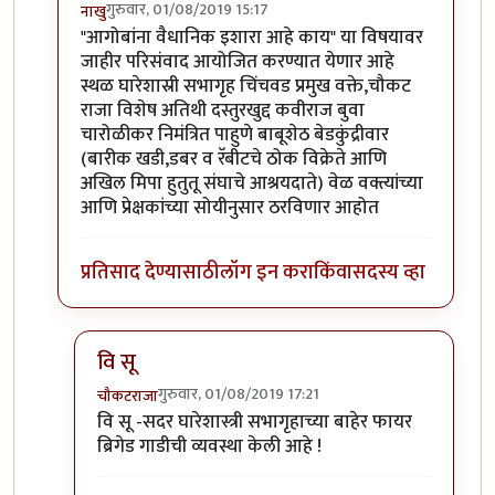
गुरुवार, 01/08/2019 15:17
नाखु
In reply to
आगोबांना त्याच्याच गल्लीत
by
कंजूस
"आगोबांना वैधानिक इशारा आहे काय" या विषयावर
जाहीर परिसंवाद आयोजित करण्यात येणार आहे
स्थळ घारेशास्री सभागृह चिंचवड प्रमुख वक्ते,चौकट
राजा विशेष अतिथी दस्तुरखुद्द कवीराज बुवा
चारोळीकर निमंत्रित पाहुणे बाबूशेठ बेडकुंद्रीवार
(बारीक खडी,डबर व रॅबीटचे ठोक विक्रेते आणि
अखिल मिपा हुतुतू संघाचे आश्रयदाते) वेळ वक्त्यांच्या
आणि प्रेक्षकांच्या सोयीनुसार ठरविणार आहोत
प्रतिसाद देण्यासाठी
लॉग इन करा
किंवा
सदस्य व्हा
वि सू
गुरुवार, 01/08/2019 17:21
चौकटराजा
In reply to
ही कवीता
by
नाखु
वि सू -सदर घारेशास्त्री सभागृहाच्या बाहेर फायर
ब्रिगेड गाडीची व्यवस्था केली आहे !