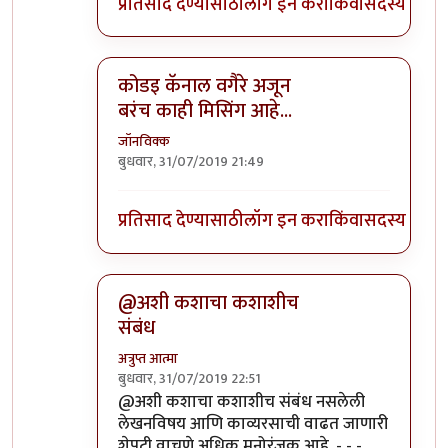
प्रतिसाद देण्यासाठी
लॉग इन करा
किंवा
सदस्य व्हा
कोडइ कॅनाल वगैरे अजून
बरंच काही मिसिंग आहे...
जॉनविक्क
बुधवार, 31/07/2019 21:49
In reply to
कविता मजेदार आहेच, पण मारुतीच्या शेप
प्रतिसाद देण्यासाठी
लॉग इन करा
किंवा
सदस्य व्हा
@अशी कशाचा कशाशीच
संबंध
अत्रुप्त आत्मा
बुधवार, 31/07/2019 22:51
In reply to
कविता मजेदार आहेच, पण मारुतीच्या शेप
@अशी कशाचा कशाशीच संबंध नसलेली
लेखनविषय आणि काव्यरसाची वाढत जाणारी
शेपटी वाचणे अधिक मनोरंजक आहे. - - -.