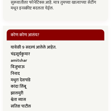
सुरूवातीला फोनेटिक्स आहे. मात्र तुमच्या खात्याच्या सेटींग
मधून इनस्क्रीप्ट बदलता येईल.
कोण कोण आलंय?
यावेळी 9 सदस्यं आलेले आहेत.
चंद्रसूर्यकुमार
amitshar
विजुभाऊ
निनाद
मधुरा देशपांडे
कांदा लिंबू
झालमुरी
श्वेता व्यास
सतिश पाटील