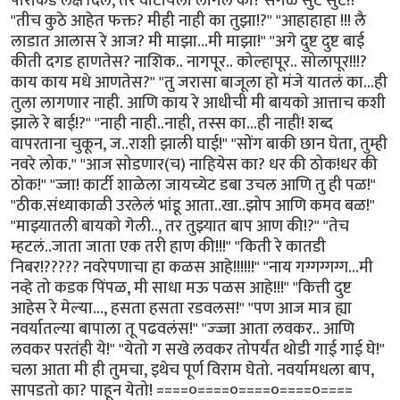
पोरांकडे लक्ष दिलं, तर वाटायला लागलं का? सगळ सुटं सुटं!? "
"तीच कुठे आहेत फक्त? मीही नाही का तुझा!?" "आहाहाहा !!! लै
लाडात आलास रे आज? मी माझा...मी माझा!" "अगे दुष्ट दुष्ट बाई
कीती दगड हाणतेस? नाशिक.. नागपूर.. कोल्हापूर.. सोलापूर!!!?
काय काय मधे आणतेस?" "तु जरासा बाजूला हो मंजे यातलं का...ही
तुला लागणार नाही. आणि काय रे आधीची मी बायको आत्ताच कशी
झाले रे बाई!?" "नाही नाही..नाही, तस्स का...ही नाही! शब्द
वापरताना चुकून, ज..राशी झाली घाई!" "सोंग बाकी छान घेता, तुम्ही
नवरे लोक." "आज सोडणार(च) नाहियेस का? धर की ठोक!धर की
ठोक!" "ज्जा! कार्टी शाळेला जायच्येट डबा उचल आणि तु ही पळ!"
"ठीक.संध्याकाळी उरलेलं भांडू आता..खा..झोप आणि कमव बळ!"
"माझ्यातली बायको गेली.., तर तुझ्यात बाप आण की!?" "तेच
म्हटलं..जाता जाता एक तरी हाण की!!!" "किती रे कातडी
निबर!????? नवरेपणाचा हा कळस आहे!!!!!!" "नाय गग्गग्गग्ग...मी
नव्हे तो कडक पिंपळ, मी साधा मऊ पळस आहे!!!" "कित्ती दुष्ट
आहेस रे मेल्या..., हसता हसता रडवलस!" "पण आज मात्र ह्या
नवर्यातल्या बापाला तू पढवलंस!" "ज्ज्जा आता लवकर.. आणि
लवकर परतंही ये!" "येतो ग सखे लवकर तोपर्यंत थोडी गाई गाई घे!"
चला आता मी ही तुमचा, इथेच पूर्ण विराम घेतो. नवर्यामधला बाप,
सापडतो का? पाहून येतो! ====०====०====०====०====