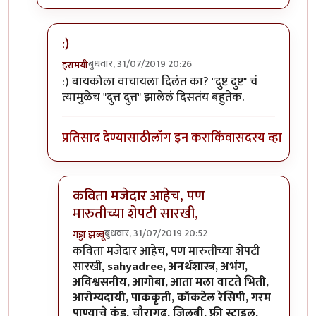
:)
बुधवार, 31/07/2019 20:26
इरामयी
In reply to
दुत्त दुत्त कं का? का? =))
by
अत्रुप्त आत्मा
:) बायकोला वाचायला दिलंत का? "दुष्ट दुष्ट" चं
त्यामुळेच "दुत्त दुत्त" झालेलं दिसतंय बहुतेक.
प्रतिसाद देण्यासाठी
लॉग इन करा
किंवा
सदस्य व्हा
कविता मजेदार आहेच, पण
मारुतीच्या शेपटी सारखी,
बुधवार, 31/07/2019 20:52
गड्डा झब्बू
In reply to
:)
by
इरामयी
कविता मजेदार आहेच, पण मारुतीच्या शेपटी
सारखी,
sahyadree, अनर्थशास्त्र, अभंग,
अविश्वसनीय, आगोबा, आता मला वाटते भिती,
आरोग्यदायी, पाककृती, कॉकटेल रेसिपी, गरम
पाण्याचे कुंड, चौरागढ, जिलबी, फ्री स्टाइल,