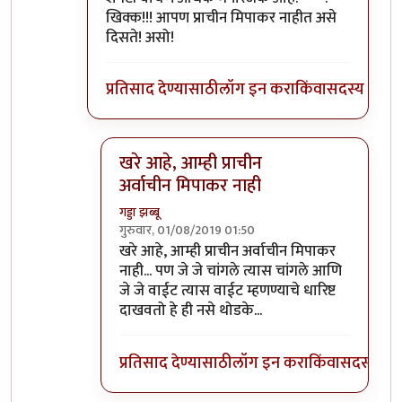
खिक्क!!! आपण प्राचीन मिपाकर नाहीत असे
दिसते! असो!
प्रतिसाद देण्यासाठी
लॉग इन करा
किंवा
सदस्य व्हा
खरे आहे, आम्ही प्राचीन
अर्वाचीन मिपाकर नाही
गड्डा झब्बू
गुरुवार, 01/08/2019 01:50
In reply to
@अशी कशाचा कशाशीच संबंध
by
अत्
खरे आहे, आम्ही प्राचीन अर्वाचीन मिपाकर
नाही... पण जे जे चांगले त्यास चांगले आणि
जे जे वाईट त्यास वाईट म्हणण्याचे धारिष्ट
दाखवतो हे ही नसे थोडके...
प्रतिसाद देण्यासाठी
लॉग इन करा
किंवा
सदस्य व्हा