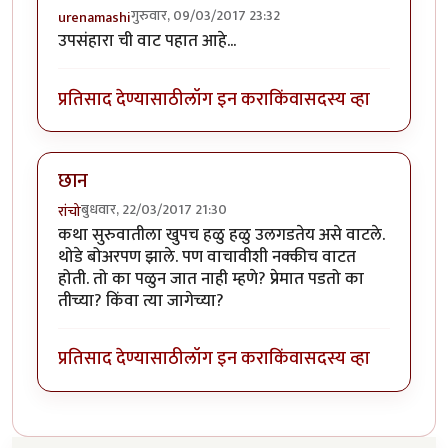
गुरुवार, 09/03/2017 23:32
urenamashi
उपसंहारा ची वाट पहात आहे...
प्रतिसाद देण्यासाठी
लॉग इन करा
किंवा
सदस्य व्हा
छान
बुधवार, 22/03/2017 21:30
रांचो
कथा सुरुवातीला खुपच हळु हळु उलगडतेय असे वाटले.
थोडे बोअरपण झाले. पण वाचावीशी नक्कीच वाटत
होती. तो का पळुन जात नाही म्हणे? प्रेमात पडतो का
तीच्या? किंवा त्या जागेच्या?
प्रतिसाद देण्यासाठी
लॉग इन करा
किंवा
सदस्य व्हा