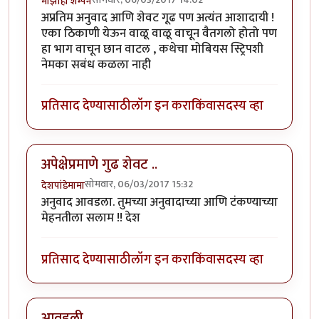
माझीही शॅम्पेन
अप्रतिम अनुवाद आणि शेवट गूढ पण अत्यंत आशादायी !
एका ठिकाणी येऊन वाळू वाळू वाचून वैतगलो होतो पण
हा भाग वाचून छान वाटल , कथेचा मोबियस स्ट्रिपशी
नेमका सबंध कळला नाही
प्रतिसाद देण्यासाठी
लॉग इन करा
किंवा
सदस्य व्हा
अपेक्षेप्रमाणे गुढ शेवट ..
सोमवार, 06/03/2017 15:32
देशपांडेमामा
अनुवाद आवडला. तुमच्या अनुवादाच्या आणि टंकण्याच्या
मेहनतीला सलाम !! देश
प्रतिसाद देण्यासाठी
लॉग इन करा
किंवा
सदस्य व्हा
आवडली