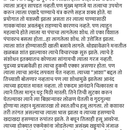
त्याला अजून सापडत नव्हती.पण मुख्य म्हणजे या तत्वाचा उपयोग
करुन त्याला एखादे पाण्याचे यंत्र करणे सहज शक्य होते. या
प्रयोगात तो यशस्वी झाला असता तर त्याला पाण्यासाठी
गावकर्‍यांवर अवलंबून राहण्याचे कारणच नव्हते. पण त्याहून
महत्वाचे होते त्याला या पंपाचा लागलेला शोध. तो एका विशाल
पंपावरच बसला होता...हा लागलेला शोध. तो उत्तेजित झाला.
त्याला शांत होण्यासाठी खाली बसावे लागले. थोड्यावेळाने मनातील
खळबळ शांत झाल्यावर त्याचे विचारचक्र सुरु झाले. त्याचे हे
संशोधन इतक्यातच कोणाला सांगायची त्याला गरज नव्हती.
पुढच्या प्रयत्नावेळी हा त्याचा हुकमी एक्का असणार होता. पण
त्याला त्याचा आनंद लपवता येत नव्हता. त्याच्या “आशा” बद्दल तो
तिच्याशी बोलणार नव्हताच पण त्या शोधामुळे झालेला आनंद
त्याच्या ह्रदयात मावत नव्हता. तो एकदम आनंदाने चित्कारला व
त्याने तिला मागून घट्ट मिठी मारली. तिने तिची सुटका करुन
घेतल्यावर त्याने त्या बिछान्यावर लोळण घेतली व गुदगुल्या
होणार्‍या लहान मुलासारखा तो स्वत:शीच हसू लागला. तो कशावर
तरी तरंगत असल्याचा त्याला भास झाला व त्याच्या हसण्याचे
खदाखदा हसण्यात रुपांतर झाले. ते बघून तिलाही हसू आवरेना.
त्याच्या डोक्यात एकमेकांना जोडलेल्या असंख्य खड्ड्यांचे जंजाळ