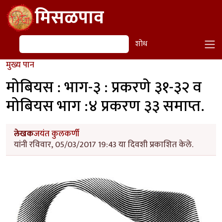
Skip to main content
मिसळपाव
शोध
शोध
मुख्य पान
मोबियस : भाग-३ : प्रकरणे ३१-३२ व
मोबियस भाग :४ प्रकरण ३३ समाप्त.
लेखक
जयंत कुलकर्णी
यांनी रविवार, 05/03/2017 19:43 या दिवशी प्रकाशित केले.