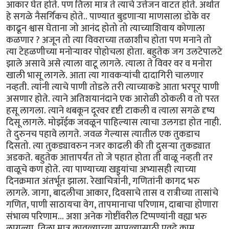
आकार घेत होते. पण तिला मात्र ते त्याचे उत्तेजन वाटत होते. अर्थात
हे सगळे नैसर्गिकच होते.. पाण्यात बुडणार्‍या माणसाला डोके वर
काढून श्वास घेताना जो आनंद होतो तो त्याच्याशिवाय कोणाला
कळणार ? अजून तो त्या विवराच्या तळाशीच होता पण मनाने तो
त्या टेहळणीच्या मनोर्‍यावर पोहोचला होता. बहुतेक जग उलटेपालटे
झाले असावे असे त्याला वाटू लागले. त्याला ते विवर वर व मनोरा
खाली भासू लागले. आता त्या गावकर्‍यांची दादागिरी चालणार
नव्हती. त्यांनी त्याचे पाणी तोडले तरी त्याच्याकडे आता भरपूर पाणी
असणार होते. त्याने अतिशयानंदाने एक आरोळी ठोकली व तो परत
हसू लागला. त्याने थबकून दूरवर दृष्टी टाकली व त्याला सगळे दृष्य
दिसू लागले. मोझॅईक जवळून पाहिल्यास त्याचा उलगडा होत नाही.
ते दुरुनच पहावे लागते. जवळ गेल्यास त्यातील एक तुकडाच
दिसतो. त्या तुकड्यावरुन नजर काढली की ती दुसर्‍या तुकड्यात
अडकते. बहुतेक आत्तापर्यंत तो जे पहात होता ती वाळू नव्हती तर
वाळूचे कण होते. त्या पाण्याच्या खड्ड्यांचा अभ्यासही त्याच्या
दिनक्रमात अंतर्भूत झाला. रेखाचित्रांनी, गणितांनी कागद भरु
लागले. जागा, बादलीचा आकार, दिवसाचे तास व रात्रीच्या तासांचे
गणित, पाणी साठायचा वेग, तापमानाचा परिणाम, दाबाचा होणारा
संभाव्य परिणाम... अशा अनेक गोष्टींवरील टिप्पण्यांनी वह्या भरु
लागल्या. तिला मात्र कावळ्याच्या सापळ्यासाठी एवढे काम