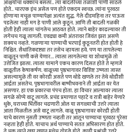
आश्चर्याचा धक्काच बसला.. त्या बादलीच्या तळाशी पाणी साठले
होते.. चारएक इंच असेल पण होते एकदम स्वच्छ. त्यांना पुरवठा
होणार्‍या मचूळ पाण्यापेक्षा अत्यंत शुद्ध. गेले दीडमहिना तर पाऊस
पडलेला नाही मग हे पाणी आले कुठून. आणि ती बादली गळकी
होती हेही त्याला चांगलेच आठवत होते. त्याने बाहेर काढल्यावर ती
लगेचच गळू लागली. एवढ्या कमी अंतरावर जिवंत झरा असणे
शक्यच नव्हते. गळणार्‍या पाण्याची भरपाई कुठूनतरी होत होती हे
निश्चित. सैधांतिकदृष्ट्या तर तसेच व्हायला हवे. पण या तापलेल्या
वाळूतून पाणी कसे येणार... त्याला लागलेल्या या शोधामुळे तो
उत्तेजित झाला. त्याला यामागे एकच कारण दिसत होते ते म्हणजे
वाळूतील केषाकर्षण. वाळूच्या पृष्ठभागावर विशिष्ट उष्णता जास्त
असल्यामुळे ती वर कोरडी असते पण थोडे खणले तर तेथे थोडीशी
आर्द्रता असतेच. पृष्ठभागावरील बाष्पीभवनाने ती आर्द्रता वर येत
असणार. हा एक प्रकारचा पंपच होता. हा विचार आल्यावर त्याला
सगळे सोप्पे वाटू लागले. प्रचंड प्रमाणात पहाटे व रात्री बाहेर येणारे
धुके, घराच्या भिंतींवर चढणारी ओल या सगळ्याची उत्तरे त्याला
आता मिळतील असे वाटू लागले. वाळू पृष्ठभागावर कोरडी होती
याचे कारण नुसती उष्णता नव्हती तर आतून पाण्याचा पुरवठा पुरेसा
नव्हता हेही होते. याचाच अर्थ पाण्याचे सतत अभिसारण होत होते.
ते चक्र त्याने खड्डा खणून मधेच तोडले होते. काही प्रश्नांची उत्तरे