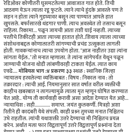
रेडिओवर कोणीतरी घुसमटलेल्या आवाजात गात होते. तिची
आठवण येऊन त्याला रडू फुटले. त्याने त्याचे हुंदके आवरले पण ते
सहन न होता त्याने गुडघ्यावर बसून त्या पाण्यात आपले हात
खुपसले. बर्फासारखे थंडगार पाणी. त्याच अवस्थेत तो तसाच बसून
राहिला. रिकामा... पळून जायची आता तशी घाई नव्हती. त्याच्या
परतीचे तिकीटही आता त्याच्या हातात होते..शिवाय त्याला त्याच्या
संशोधनाबद्दल कोणालातरी सांगण्याची प्रचंड उत्सुकता लागली
होती. गावकर्‍यांनाच त्याचा उपयोग होता. ‘आज नाहीतर उद्या त्यांना
सांगता येईल..’ तो मनात म्हणाला. ते त्यांना सांगेपर्यंत येथून पळून
जाण्याची योजना थोडी लांबणीवरही टाकता येईल. त्यात काय
एवढे....
मोबियस भाग :४ प्रकरण ३३
स्थळ : स्थानिक जिल्हा
न्यायालय हरवलेल्या व्यक्तिंबाबत : विषय : निकाल नाव : तो
तक्रारदार : त्याची आई. नियमानुसार सात वर्षात वरील व्यक्तीची
काहीच खबरबात न लागल्यामुळे त्याला मृत म्हणून घोषित करण्यात
येत आहे.. योग्य ती कार्यवाही करावी असा आदेश देण्यात येत आहे...
न्यायाधिश : सही............. समाप्त. जयंत कुलकर्णी. मित्रहो अशा
रितीने ही कादंबरी येथे संपली. काही प्रश्र्न तुमच्या मनात निश्चितच
उभे राहतील. त्यांची यथाशक्ती उत्तरे देण्याचा मी निश्चितच प्रयत्न
करेन. अर्थात मला फार विद्वत्तापूर्ण उत्तरे विद्वत्तापूर्ण प्रश्र्नांना देता