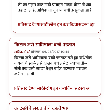
In reply to
कादंबरी आवडली.
by
उत्तरा
तो का पळुन जात नाही याबद्दल माझा थोडा गोंधळ
उडाला आहे.. अधिक जाणुन घ्यायची उत्सुकता आहे.
प्रतिसाद देण्यासाठी
लॉग इन करा
किंवा
सदस्य व्हा
किटक जसे आमिषाला बळी पडतात
सोमवार, 06/03/2017 10:45
मार्मिक गोडसे
किटक जसे आमिषाला बळी पडतात तसे ह्या कथेतील
नायकाचे झाले असे दाखवायचे असेल. त्याच्यातील
संशोधक वृत्ती त्याला तेथून बाहेर पडण्यास परावृत्त
करीत असावी.
प्रतिसाद देण्यासाठी
लॉग इन करा
किंवा
सदस्य व्हा
कादंबरीचे सुरुवातीचे काही भाग