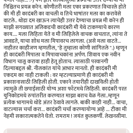
येणार नाही... :-) पण इतर साध्यासुध्या प्रश्र्नांची उत्तरे देण्याचा मी
निश्चितच प्रयत्न करेन. कोणीतरी मला एका प्रकरणात विचारले होते
की मी ही कादंबरी का वाचली व तिचे भाषांतर मला का करावेसे
वाटले.. थोडा दम खाऊन त्याचेही उत्तर देण्याचा प्रयत्न मी करेन ही
माझी सगळ्यात अलिकडची कादंबरी मी येथे टाकण्याचे कारण
काय.... मला लिहिता येते व मी लिहिलेले वाचक वाचतात, त्यांना ते
आवडते, याचा शोध मला मिपावरच लागला. (असे मला वाटते...
नाहीतर काहीजण म्हणतील, "हे तुम्हाला कोणी सांगितले ''.) म्हणून
ही कादंबरी मिपाला व मिपावाचकांना अर्पण. शिवाय एक नवीन
विभाग चालू करावा हाही हेतू होताच. त्यासाठी परवानगी
दिल्याबद्दल श्री. नीलकांत यांचे आभार मानतो. ही कादंबरी मी
एकदम का नाही टाकली : वर म्हटल्याप्रमाणे ही कादंबरी मी
प्रकाशनासाठी लिहिली होती. एकाने तयारीही दाखविली होती
त्यामुळे ती छपाईसाठी योग्य अशा फाँटमधे लिहिली. कादंबरी परत
युनिकोडमधे रुपांतरीत करण्यात माझा बराच वेळ गेला..म्हणून
प्रत्येक भागामधे थोडे अंतर ठेवावे लागले. बाकी काही नाही... वाचा,
वाटल्यास चर्चा करा... कादंबरी चर्चा करण्यायोग्य आहे ... टीका मी
नेहमी सकारात्मकतेने घेतो. रामराम ! जयंत कुलकर्णी. लेखनसीमा.