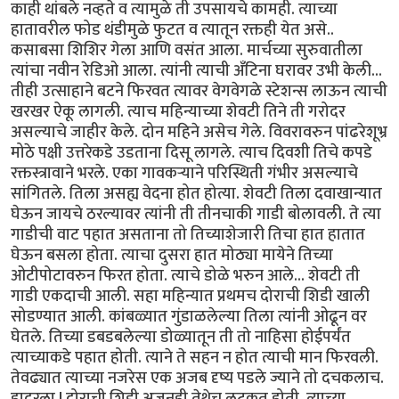
काही थांबले नव्हते व त्यामुळे ती उपसायचे कामही. त्याच्या
हातावरील फोड थंडीमुळे फुटत व त्यातून रक्तही येत असे..
कसाबसा शिशिर गेला आणि वसंत आला. मार्चच्या सुरुवातीला
त्यांचा नवीन रेडिओ आला. त्यांनी त्याची अँटिना घरावर उभी केली...
तीही उत्साहाने बटने फिरवत त्यावर वेगवेगळे स्टेशन्स लाऊन त्याची
खरखर ऐकू लागली. त्याच महिन्याच्या शेवटी तिने ती गरोदर
असल्याचे जाहीर केले. दोन महिने असेच गेले. विवरावरुन पांढरेशूभ्र
मोठे पक्षी उत्तरेकडे उडताना दिसू लागले. त्याच दिवशी तिचे कपडे
रक्तस्त्रावाने भरले. एका गावकर्‍याने परिस्थिती गंभीर असल्याचे
सांगितले. तिला असह्य वेदना होत होत्या. शेवटी तिला दवाखान्यात
घेऊन जायचे ठरल्यावर त्यांनी ती तीनचाकी गाडी बोलावली. ते त्या
गाडीची वाट पहात असताना तो तिच्याशेजारी तिचा हात हातात
घेऊन बसला होता. त्याचा दुसरा हात मोठ्या मायेने तिच्या
ओटीपोटावरुन फिरत होता. त्याचे डोळे भरुन आले... शेवटी ती
गाडी एकदाची आली. सहा महिन्यात प्रथमच दोराची शिडी खाली
सोडण्यात आली. कांबळ्यात गुंडाळलेल्या तिला त्यांनी ओढून वर
घेतले. तिच्या डबडबलेल्या डोळ्यातून ती तो नाहिसा होईपर्यंत
त्याच्याकडे पहात होती. त्याने ते सहन न होत त्याची मान फिरवली.
तेवढ्यात त्याच्या नजरेस एक अजब दृष्य पडले ज्याने तो दचकलाच.
हादरला ! दोराची शिडी अजूनही तेथेच लटकत होती. त्याच्या