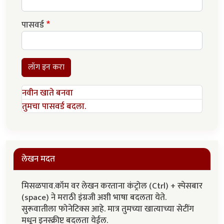
पासवर्ड
लॉग इन करा
नवीन खाते बनवा
तुमचा पासवर्ड बदला.
लेखन मदत
मिसळपाव.कॉम वर लेखन करताना कंट्रोल (Ctrl) + स्पेसबार
(space) ने मराठी इंग्रजी अशी भाषा बदलता येते.
सुरूवातीला फोनेटिक्स आहे. मात्र तुमच्या खात्याच्या सेटींग
मधून इनस्क्रीप्ट बदलता येईल.