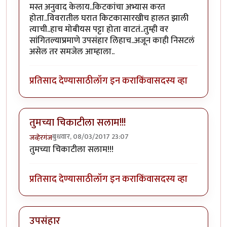
मस्त अनुवाद केलाय..किटकांचा अभ्यास करत
होता..विवरातील घरात किटकासारखीच हालत झाली
त्याची..हाच मोबीयस पट्टा होता वाटतं..तुम्ही वर
सांगितल्याप्रमाणे उपसंहार लिहाच..अजून काही निसटलं
असेल तर समजेल आम्हाला..
प्रतिसाद देण्यासाठी
लॉग इन करा
किंवा
सदस्य व्हा
तुमच्या चिकाटीला सलाम!!!
बुधवार, 08/03/2017 23:07
जव्हेरगंज
तुमच्या चिकाटीला सलाम!!!
प्रतिसाद देण्यासाठी
लॉग इन करा
किंवा
सदस्य व्हा
उपसंहार