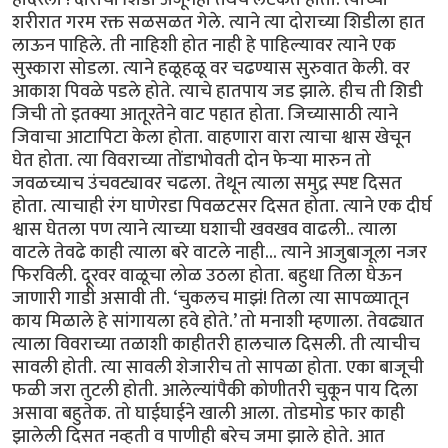
शरीरात गरम रक्त सळसळत गेले. त्याने त्या दोराच्या शिडीला हात
लाऊन पाहिले. ती नाहिशी होत नाही हे पाहिल्यावर त्याने एक
सुस्कारा सोडला. त्याने हळूहळू वर चढण्यास सुरुवात केली. वर
आकाश पिवळे पडले होते. त्याचे हातपाय जड झाले. हीच ती शिडी
जिची तो इतक्या आतूरतेने वाट पहात होता. जिच्यासाठी त्याने
जिवाचा आटापिटा केला होता. वाहणारा वारा त्याचा श्वास खेचून
घेत होता. त्या विवराच्या तोंडाभोवती दोन फेर्‍या मारुन तो
जवळच्याच उंचवट्यावर चढला. तेथून त्याला समुद्र स्पष्ट दिसत
होता. त्याचाही रंग घाणेरडा पिवळटसर दिसत होता. त्याने एक दीर्घ
श्वास घेतला पण त्याने त्याच्या घशाची खवखव वाढली.. त्याला
वाटले तेवढे काही त्याला बरे वाटले नाही... त्याने आजुबाजूला नजर
फिरविली. दूरवर वाळूचा लोळ उठला होता. बहुधा तिला घेऊन
जाणारी गाडी असावी ती. ‘चुकलच माझं! तिला त्या सापळ्यातून
काय मिळाले हे सांगायला हवे होते.’ तो मनाशी म्हणाला. तेवढ्यात
त्याला विवराच्या तळाशी काहीतरी हालचाल दिसली. ती त्याचीच
सावली होती. त्या सावली शेजारीच तो सापळा होता. एका बाजूची
फळी जरा तुटली होती. आलेल्यांपैकी कोणीतरी चुकून पाय दिला
असावा बहुतेक. तो घाईघाईने खाली आला. तोडमोड फार काही
झालेली दिसत नव्हती व पाणीही बरेच जमा झाले होते. आत