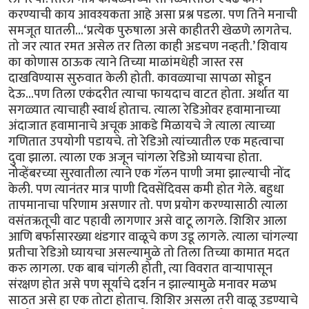
करण्याची काय आवश्यकता आहे असा प्रश्न पडला. पण तिने मनाची
समजूत घातली...‘प्रत्येक पुरुषाला असे काहीतरी खेळणे लागतेच.
तो जर त्यात रमत असेल तर तिला काही अडचण नव्हती.’ शिवाय
का कोणास ठाऊक त्याने तिच्या माळांमधेही जास्त रस
दाखविण्यास सुरुवात केली होती. कावळ्याचा सापळा सोडून
देऊ...पण तिला एकंदरीत त्याचा फायदाच वाटत होता. अर्थात या
सगळ्यात त्याचाही स्वार्थ होताच. त्याला रेडिओवर हवामानाच्या
अंदाजात हवामानाचे अचूक आकडे मिळायचे जे त्याला त्याच्या
गणितात उपयोगी पडायचे. तो रेडिओ त्यांच्यातील एक महत्वाचा
दुवा झाला. त्याला एक अजून चांगला रेडिओ घ्यायचा होता.
नोव्हेंबरच्या सुरवातीला त्याने एक गॅलन पाणी जमा झाल्याची नोंद
केली. पण त्यानंतर मात्र पाणी दिवसेंदिवस कमी होत गेले. बहुधा
तापमानाचा परिणाम असणार तो. पण प्रयोग करण्यासाठी त्याला
वसंतऋतूची वाट पहावी लागणार असे वाटू लागले. शिशिर आला
आणि बर्फासारख्या थंडगार वाळूचे कण उडू लागले. त्याला चांगल्या
प्रतीचा रेडिओ घ्यायचा असल्यामुळे तो तिला तिच्या कामात मदत
करु लागला. एक बाब चांगली होती, त्या विवरात वार्‍यापासून
संरक्षण होत असे पण सूर्याचे दर्शन न झाल्यामुळे मनावर मळभ
साठत असे हा एक तोटा होताच. शिशिर असला तरी वाळू उडण्याचे