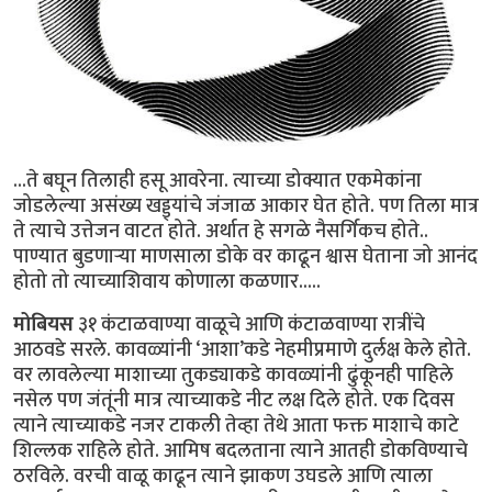
...ते बघून तिलाही हसू आवरेना. त्याच्या डोक्यात एकमेकांना
जोडलेल्या असंख्य खड्ड्यांचे जंजाळ आकार घेत होते. पण तिला मात्र
ते त्याचे उत्तेजन वाटत होते. अर्थात हे सगळे नैसर्गिकच होते..
पाण्यात बुडणार्‍या माणसाला डोके वर काढून श्वास घेताना जो आनंद
होतो तो त्याच्याशिवाय कोणाला कळणार.....
मोबियस
३१ कंटाळवाण्या वाळूचे आणि कंटाळवाण्या रात्रींचे
आठवडे सरले. कावळ्यांनी ‘आशा’कडे नेहमीप्रमाणे दुर्लक्ष केले होते.
वर लावलेल्या माशाच्या तुकड्याकडे कावळ्यांनी ढुंकूनही पाहिले
नसेल पण जंतूंनी मात्र त्याच्याकडे नीट लक्ष दिले होते. एक दिवस
त्याने त्याच्याकडे नजर टाकली तेव्हा तेथे आता फक्त माशाचे काटे
शिल्लक राहिले होते. आमिष बदलताना त्याने आतही डोकविण्याचे
ठरविले. वरची वाळू काढून त्याने झाकण उघडले आणि त्याला