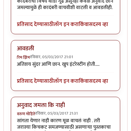
कादंबरीचा विषय थोडा गूढ असूनही केवळ अनुवाद छान
जमल्यामुळे ही कादंबरी वाचवीशी वाटली व आवडलीही.
प्रतिसाद देण्यासाठी
लॉग इन करा
किंवा
सदस्य व्हा
आवडली
रविवार, 05/03/2017 21:01
रिम झिम
अतिशय सुंदर आणि छान. खुप इंटरेस्टींग होती.....
प्रतिसाद देण्यासाठी
लॉग इन करा
किंवा
सदस्य व्हा
अनुवाद जमला कि नाही
रविवार, 05/03/2017 21:31
वरुण मोहिते
सांगता येणार नाही कारण मूळ वाचलं नाही . तरी
जराश्या किचकट समजण्यासाठी असणाऱ्या पुस्तकाचा