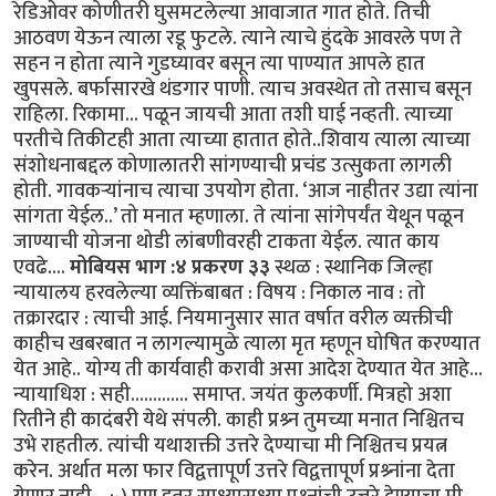
रेडिओवर कोणीतरी घुसमटलेल्या आवाजात गात होते. तिची
आठवण येऊन त्याला रडू फुटले. त्याने त्याचे हुंदके आवरले पण ते
सहन न होता त्याने गुडघ्यावर बसून त्या पाण्यात आपले हात
खुपसले. बर्फासारखे थंडगार पाणी. त्याच अवस्थेत तो तसाच बसून
राहिला. रिकामा... पळून जायची आता तशी घाई नव्हती. त्याच्या
परतीचे तिकीटही आता त्याच्या हातात होते..शिवाय त्याला त्याच्या
संशोधनाबद्दल कोणालातरी सांगण्याची प्रचंड उत्सुकता लागली
होती. गावकर्‍यांनाच त्याचा उपयोग होता. ‘आज नाहीतर उद्या त्यांना
सांगता येईल..’ तो मनात म्हणाला. ते त्यांना सांगेपर्यंत येथून पळून
जाण्याची योजना थोडी लांबणीवरही टाकता येईल. त्यात काय
एवढे....
मोबियस भाग :४ प्रकरण ३३
स्थळ : स्थानिक जिल्हा
न्यायालय हरवलेल्या व्यक्तिंबाबत : विषय : निकाल नाव : तो
तक्रारदार : त्याची आई. नियमानुसार सात वर्षात वरील व्यक्तीची
काहीच खबरबात न लागल्यामुळे त्याला मृत म्हणून घोषित करण्यात
येत आहे.. योग्य ती कार्यवाही करावी असा आदेश देण्यात येत आहे...
न्यायाधिश : सही............. समाप्त. जयंत कुलकर्णी. मित्रहो अशा
रितीने ही कादंबरी येथे संपली. काही प्रश्र्न तुमच्या मनात निश्चितच
उभे राहतील. त्यांची यथाशक्ती उत्तरे देण्याचा मी निश्चितच प्रयत्न
करेन. अर्थात मला फार विद्वत्तापूर्ण उत्तरे विद्वत्तापूर्ण प्रश्र्नांना देता