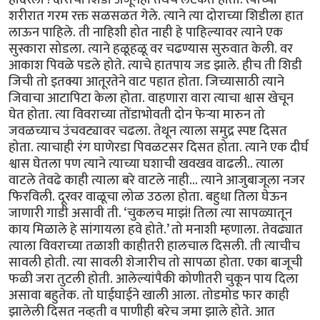
शरीरात गरम रक्त सळसळत गेले. त्याने त्या दोराच्या शिडीला हात
लाऊन पाहिले. ती नाहिशी होत नाही हे पाहिल्यावर त्याने एक
सुस्कारा सोडला. त्याने हळूहळू वर चढण्यास सुरुवात केली. वर
आकाश पिवळे पडले होते. त्याचे हातपाय जड झाले. हीच ती शिडी
जिची तो इतक्या आतूरतेने वाट पहात होता. जिच्यासाठी त्याने
जिवाचा आटापिटा केला होता. वाहणारा वारा त्याचा श्वास खेचून
घेत होता. त्या विवराच्या तोंडाभोवती दोन फेर्‍या मारुन तो
जवळच्याच उंचवट्यावर चढला. तेथून त्याला समुद्र स्पष्ट दिसत
होता. त्याचाही रंग घाणेरडा पिवळटसर दिसत होता. त्याने एक दीर्घ
श्वास घेतला पण त्याने त्याच्या घशाची खवखव वाढली.. त्याला
वाटले तेवढे काही त्याला बरे वाटले नाही... त्याने आजुबाजूला नजर
फिरविली. दूरवर वाळूचा लोळ उठला होता. बहुधा तिला घेऊन
जाणारी गाडी असावी ती. ‘चुकलच माझं! तिला त्या सापळ्यातून
काय मिळाले हे सांगायला हवे होते.’ तो मनाशी म्हणाला. तेवढ्यात
त्याला विवराच्या तळाशी काहीतरी हालचाल दिसली. ती त्याचीच
सावली होती. त्या सावली शेजारीच तो सापळा होता. एका बाजूची
फळी जरा तुटली होती. आलेल्यांपैकी कोणीतरी चुकून पाय दिला
असावा बहुतेक. तो घाईघाईने खाली आला. तोडमोड फार काही
झालेली दिसत नव्हती व पाणीही बरेच जमा झाले होते. आत