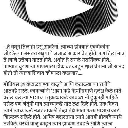
...ते बघून तिलाही हसू आवरेना. त्याच्या डोक्यात एकमेकांना
जोडलेल्या असंख्य खड्ड्यांचे जंजाळ आकार घेत होते. पण तिला मात्र
ते त्याचे उत्तेजन वाटत होते. अर्थात हे सगळे नैसर्गिकच होते..
पाण्यात बुडणार्‍या माणसाला डोके वर काढून श्वास घेताना जो आनंद
होतो तो त्याच्याशिवाय कोणाला कळणार.....
मोबियस
३१ कंटाळवाण्या वाळूचे आणि कंटाळवाण्या रात्रींचे
आठवडे सरले. कावळ्यांनी ‘आशा’कडे नेहमीप्रमाणे दुर्लक्ष केले होते.
वर लावलेल्या माशाच्या तुकड्याकडे कावळ्यांनी ढुंकूनही पाहिले
नसेल पण जंतूंनी मात्र त्याच्याकडे नीट लक्ष दिले होते. एक दिवस
त्याने त्याच्याकडे नजर टाकली तेव्हा तेथे आता फक्त माशाचे काटे
शिल्लक राहिले होते. आमिष बदलताना त्याने आतही डोकविण्याचे
ठरविले. वरची वाळू काढून त्याने झाकण उघडले आणि त्याला