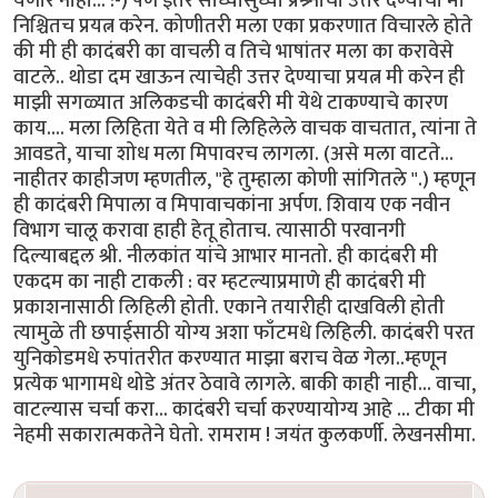
येणार नाही... :-) पण इतर साध्यासुध्या प्रश्र्नांची उत्तरे देण्याचा मी
निश्चितच प्रयत्न करेन. कोणीतरी मला एका प्रकरणात विचारले होते
की मी ही कादंबरी का वाचली व तिचे भाषांतर मला का करावेसे
वाटले.. थोडा दम खाऊन त्याचेही उत्तर देण्याचा प्रयत्न मी करेन ही
माझी सगळ्यात अलिकडची कादंबरी मी येथे टाकण्याचे कारण
काय.... मला लिहिता येते व मी लिहिलेले वाचक वाचतात, त्यांना ते
आवडते, याचा शोध मला मिपावरच लागला. (असे मला वाटते...
नाहीतर काहीजण म्हणतील, "हे तुम्हाला कोणी सांगितले ''.) म्हणून
ही कादंबरी मिपाला व मिपावाचकांना अर्पण. शिवाय एक नवीन
विभाग चालू करावा हाही हेतू होताच. त्यासाठी परवानगी
दिल्याबद्दल श्री. नीलकांत यांचे आभार मानतो. ही कादंबरी मी
एकदम का नाही टाकली : वर म्हटल्याप्रमाणे ही कादंबरी मी
प्रकाशनासाठी लिहिली होती. एकाने तयारीही दाखविली होती
त्यामुळे ती छपाईसाठी योग्य अशा फाँटमधे लिहिली. कादंबरी परत
युनिकोडमधे रुपांतरीत करण्यात माझा बराच वेळ गेला..म्हणून
प्रत्येक भागामधे थोडे अंतर ठेवावे लागले. बाकी काही नाही... वाचा,
वाटल्यास चर्चा करा... कादंबरी चर्चा करण्यायोग्य आहे ... टीका मी
नेहमी सकारात्मकतेने घेतो. रामराम ! जयंत कुलकर्णी. लेखनसीमा.