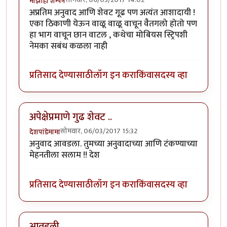
माझीही शॅम्पेन
अप्रतिम अनुवाद आणि शेवट गूढ पण अत्यंत आशादायी !
एका ठिकाणी येऊन वाळू वाळू वाचून वैतगलो होतो पण
हा भाग वाचून छान वाटल , कथेचा मोबियस स्ट्रिपशी
नेमका सबंध कळला नाही
प्रतिसाद देण्यासाठी
लॉग इन करा
किंवा
सदस्य व्हा
अपेक्षेप्रमाणे गुढ शेवट ..
सोमवार, 06/03/2017 15:32
देशपांडेमामा
अनुवाद आवडला. तुमच्या अनुवादाच्या आणि टंकण्याच्या
मेहनतीला सलाम !! देश
प्रतिसाद देण्यासाठी
लॉग इन करा
किंवा
सदस्य व्हा
आवडली