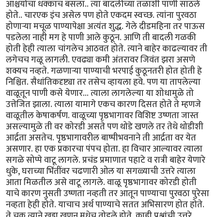
आश्चर्याचा धक्काच बसला.. त्या बादलीच्या तळाशी पाणी साठले
होते.. चारएक इंच असेल पण होते एकदम स्वच्छ. त्यांना पुरवठा
होणार्‍या मचूळ पाण्यापेक्षा अत्यंत शुद्ध. गेले दीडमहिना तर पाऊस
पडलेला नाही मग हे पाणी आले कुठून. आणि ती बादली गळकी
होती हेही त्याला चांगलेच आठवत होते. त्याने बाहेर काढल्यावर ती
लगेचच गळू लागली. एवढ्या कमी अंतरावर जिवंत झरा असणे
शक्यच नव्हते. गळणार्‍या पाण्याची भरपाई कुठूनतरी होत होती हे
निश्चित. सैधांतिकदृष्ट्या तर तसेच व्हायला हवे. पण या तापलेल्या
वाळूतून पाणी कसे येणार... त्याला लागलेल्या या शोधामुळे तो
उत्तेजित झाला. त्याला यामागे एकच कारण दिसत होते ते म्हणजे
वाळूतील केषाकर्षण. वाळूच्या पृष्ठभागावर विशिष्ट उष्णता जास्त
असल्यामुळे ती वर कोरडी असते पण थोडे खणले तर तेथे थोडीशी
आर्द्रता असतेच. पृष्ठभागावरील बाष्पीभवनाने ती आर्द्रता वर येत
असणार. हा एक प्रकारचा पंपच होता. हा विचार आल्यावर त्याला
सगळे सोप्पे वाटू लागले. प्रचंड प्रमाणात पहाटे व रात्री बाहेर येणारे
धुके, घराच्या भिंतींवर चढणारी ओल या सगळ्याची उत्तरे त्याला
आता मिळतील असे वाटू लागले. वाळू पृष्ठभागावर कोरडी होती
याचे कारण नुसती उष्णता नव्हती तर आतून पाण्याचा पुरवठा पुरेसा
नव्हता हेही होते. याचाच अर्थ पाण्याचे सतत अभिसारण होत होते.
ते चक्र त्याने खड्डा खणून मधेच तोडले होते. काही प्रश्नांची उत्तरे