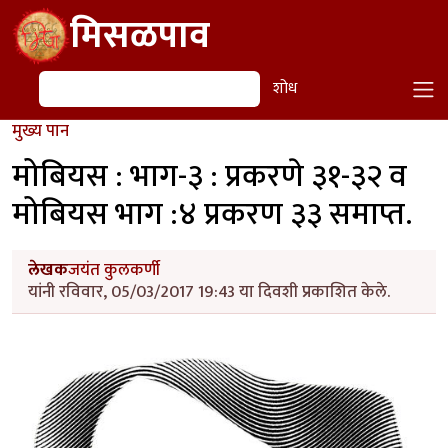
Skip to main content
मिसळपाव
शोध
शोध
मुख्य पान
मोबियस : भाग-३ : प्रकरणे ३१-३२ व
मोबियस भाग :४ प्रकरण ३३ समाप्त.
लेखक
जयंत कुलकर्णी
यांनी रविवार, 05/03/2017 19:43 या दिवशी प्रकाशित केले.