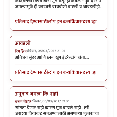
कादंबरीचा विषय थोडा गूढ असूनही केवळ अनुवाद छान
जमल्यामुळे ही कादंबरी वाचवीशी वाटली व आवडलीही.
प्रतिसाद देण्यासाठी
लॉग इन करा
किंवा
सदस्य व्हा
आवडली
रविवार, 05/03/2017 21:01
रिम झिम
अतिशय सुंदर आणि छान. खुप इंटरेस्टींग होती.....
प्रतिसाद देण्यासाठी
लॉग इन करा
किंवा
सदस्य व्हा
अनुवाद जमला कि नाही
रविवार, 05/03/2017 21:31
वरुण मोहिते
सांगता येणार नाही कारण मूळ वाचलं नाही . तरी
जराश्या किचकट समजण्यासाठी असणाऱ्या पुस्तकाचा