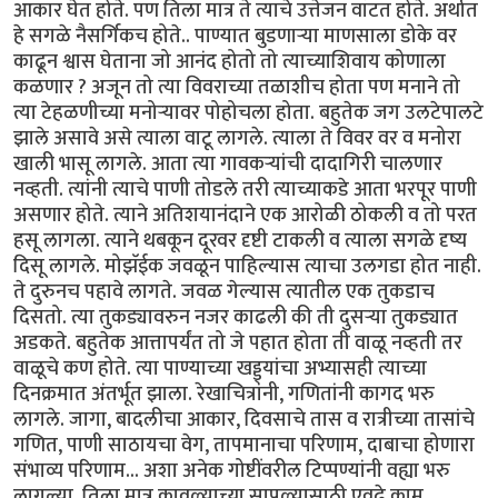
आकार घेत होते. पण तिला मात्र ते त्याचे उत्तेजन वाटत होते. अर्थात
हे सगळे नैसर्गिकच होते.. पाण्यात बुडणार्‍या माणसाला डोके वर
काढून श्वास घेताना जो आनंद होतो तो त्याच्याशिवाय कोणाला
कळणार ? अजून तो त्या विवराच्या तळाशीच होता पण मनाने तो
त्या टेहळणीच्या मनोर्‍यावर पोहोचला होता. बहुतेक जग उलटेपालटे
झाले असावे असे त्याला वाटू लागले. त्याला ते विवर वर व मनोरा
खाली भासू लागले. आता त्या गावकर्‍यांची दादागिरी चालणार
नव्हती. त्यांनी त्याचे पाणी तोडले तरी त्याच्याकडे आता भरपूर पाणी
असणार होते. त्याने अतिशयानंदाने एक आरोळी ठोकली व तो परत
हसू लागला. त्याने थबकून दूरवर दृष्टी टाकली व त्याला सगळे दृष्य
दिसू लागले. मोझॅईक जवळून पाहिल्यास त्याचा उलगडा होत नाही.
ते दुरुनच पहावे लागते. जवळ गेल्यास त्यातील एक तुकडाच
दिसतो. त्या तुकड्यावरुन नजर काढली की ती दुसर्‍या तुकड्यात
अडकते. बहुतेक आत्तापर्यंत तो जे पहात होता ती वाळू नव्हती तर
वाळूचे कण होते. त्या पाण्याच्या खड्ड्यांचा अभ्यासही त्याच्या
दिनक्रमात अंतर्भूत झाला. रेखाचित्रांनी, गणितांनी कागद भरु
लागले. जागा, बादलीचा आकार, दिवसाचे तास व रात्रीच्या तासांचे
गणित, पाणी साठायचा वेग, तापमानाचा परिणाम, दाबाचा होणारा
संभाव्य परिणाम... अशा अनेक गोष्टींवरील टिप्पण्यांनी वह्या भरु
लागल्या. तिला मात्र कावळ्याच्या सापळ्यासाठी एवढे काम