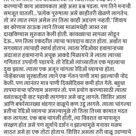
करण्याची काय आवश्यकता आहे असा प्रश्न पडला. पण तिने मनाची
समजूत घातली...‘प्रत्येक पुरुषाला असे काहीतरी खेळणे लागतेच.
तो जर त्यात रमत असेल तर तिला काही अडचण नव्हती.’ शिवाय
का कोणास ठाऊक त्याने तिच्या माळांमधेही जास्त रस
दाखविण्यास सुरुवात केली होती. कावळ्याचा सापळा सोडून
देऊ...पण तिला एकंदरीत त्याचा फायदाच वाटत होता. अर्थात या
सगळ्यात त्याचाही स्वार्थ होताच. त्याला रेडिओवर हवामानाच्या
अंदाजात हवामानाचे अचूक आकडे मिळायचे जे त्याला त्याच्या
गणितात उपयोगी पडायचे. तो रेडिओ त्यांच्यातील एक महत्वाचा
दुवा झाला. त्याला एक अजून चांगला रेडिओ घ्यायचा होता.
नोव्हेंबरच्या सुरवातीला त्याने एक गॅलन पाणी जमा झाल्याची नोंद
केली. पण त्यानंतर मात्र पाणी दिवसेंदिवस कमी होत गेले. बहुधा
तापमानाचा परिणाम असणार तो. पण प्रयोग करण्यासाठी त्याला
वसंतऋतूची वाट पहावी लागणार असे वाटू लागले. शिशिर आला
आणि बर्फासारख्या थंडगार वाळूचे कण उडू लागले. त्याला चांगल्या
प्रतीचा रेडिओ घ्यायचा असल्यामुळे तो तिला तिच्या कामात मदत
करु लागला. एक बाब चांगली होती, त्या विवरात वार्‍यापासून
संरक्षण होत असे पण सूर्याचे दर्शन न झाल्यामुळे मनावर मळभ
साठत असे हा एक तोटा होताच. शिशिर असला तरी वाळू उडण्याचे