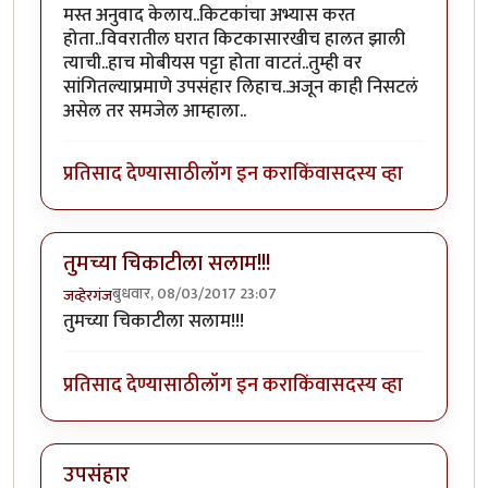
मस्त अनुवाद केलाय..किटकांचा अभ्यास करत
होता..विवरातील घरात किटकासारखीच हालत झाली
त्याची..हाच मोबीयस पट्टा होता वाटतं..तुम्ही वर
सांगितल्याप्रमाणे उपसंहार लिहाच..अजून काही निसटलं
असेल तर समजेल आम्हाला..
प्रतिसाद देण्यासाठी
लॉग इन करा
किंवा
सदस्य व्हा
तुमच्या चिकाटीला सलाम!!!
बुधवार, 08/03/2017 23:07
जव्हेरगंज
तुमच्या चिकाटीला सलाम!!!
प्रतिसाद देण्यासाठी
लॉग इन करा
किंवा
सदस्य व्हा
उपसंहार