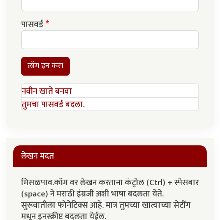
पासवर्ड
लॉग इन करा
नवीन खाते बनवा
तुमचा पासवर्ड बदला.
लेखन मदत
मिसळपाव.कॉम वर लेखन करताना कंट्रोल (Ctrl) + स्पेसबार
(space) ने मराठी इंग्रजी अशी भाषा बदलता येते.
सुरूवातीला फोनेटिक्स आहे. मात्र तुमच्या खात्याच्या सेटींग
मधून इनस्क्रीप्ट बदलता येईल.