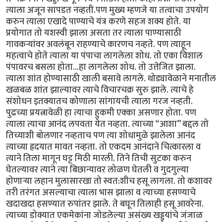
त्याला अजून सापडत नव्हती.पण मुख्य म्हणजे या तत्वाचा उपयोग
करुन त्याला एखादे पाण्याचे यंत्र करणे सहज शक्य होते. या
प्रयोगात तो यशस्वी झाला असता तर त्याला पाण्यासाठी
गावकर्‍यांवर अवलंबून राहण्याचे कारणच नव्हते. पण त्याहून
महत्वाचे होते त्याला या पंपाचा लागलेला शोध. तो एका विशाल
पंपावरच बसला होता...हा लागलेला शोध. तो उत्तेजित झाला.
त्याला शांत होण्यासाठी खाली बसावे लागले. थोड्यावेळाने मनातील
खळबळ शांत झाल्यावर त्याचे विचारचक्र सुरु झाले. त्याचे हे
संशोधन इतक्यातच कोणाला सांगायची त्याला गरज नव्हती.
पुढच्या प्रयत्नावेळी हा त्याचा हुकमी एक्का असणार होता. पण
त्याला त्याचा आनंद लपवता येत नव्हता. त्याच्या “आशा” बद्दल तो
तिच्याशी बोलणार नव्हताच पण त्या शोधामुळे झालेला आनंद
त्याच्या ह्रदयात मावत नव्हता. तो एकदम आनंदाने चित्कारला व
त्याने तिला मागून घट्ट मिठी मारली. तिने तिची सुटका करुन
घेतल्यावर त्याने त्या बिछान्यावर लोळण घेतली व गुदगुल्या
होणार्‍या लहान मुलासारखा तो स्वत:शीच हसू लागला. तो कशावर
तरी तरंगत असल्याचा त्याला भास झाला व त्याच्या हसण्याचे
खदाखदा हसण्यात रुपांतर झाले. ते बघून तिलाही हसू आवरेना.
त्याच्या डोक्यात एकमेकांना जोडलेल्या असंख्य खड्ड्यांचे जंजाळ