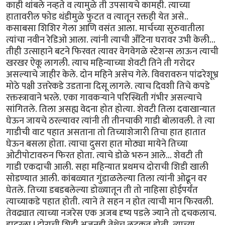
काही थांबले नव्हते व त्यामुळे ती उपसायचे कामही. त्याच्या
हातावरील फोड थंडीमुळे फुटत व त्यातून रक्तही येत असे..
कसाबसा शिशिर गेला आणि वसंत आला. मार्चच्या सुरुवातीला
त्यांचा नवीन रेडिओ आला. त्यांनी त्याची अँटिना घरावर उभी केली...
तीही उत्साहाने बटने फिरवत त्यावर वेगवेगळे स्टेशन्स लाऊन त्याची
खरखर ऐकू लागली. त्याच महिन्याच्या शेवटी तिने ती गरोदर
असल्याचे जाहीर केले. दोन महिने असेच गेले. विवरावरुन पांढरेशूभ्र
मोठे पक्षी उत्तरेकडे उडताना दिसू लागले. त्याच दिवशी तिचे कपडे
रक्तस्त्रावाने भरले. एका गावकर्‍याने परिस्थिती गंभीर असल्याचे
सांगितले. तिला असह्य वेदना होत होत्या. शेवटी तिला दवाखान्यात
घेऊन जायचे ठरल्यावर त्यांनी ती तीनचाकी गाडी बोलावली. ते त्या
गाडीची वाट पहात असताना तो तिच्याशेजारी तिचा हात हातात
घेऊन बसला होता. त्याचा दुसरा हात मोठ्या मायेने तिच्या
ओटीपोटावरुन फिरत होता. त्याचे डोळे भरुन आले... शेवटी ती
गाडी एकदाची आली. सहा महिन्यात प्रथमच दोराची शिडी खाली
सोडण्यात आली. कांबळ्यात गुंडाळलेल्या तिला त्यांनी ओढून वर
घेतले. तिच्या डबडबलेल्या डोळ्यातून ती तो नाहिसा होईपर्यंत
त्याच्याकडे पहात होती. त्याने ते सहन न होत त्याची मान फिरवली.
तेवढ्यात त्याच्या नजरेस एक अजब दृष्य पडले ज्याने तो दचकलाच.
हादरला ! दोराची शिडी अजूनही तेथेच लटकत होती. त्याच्या