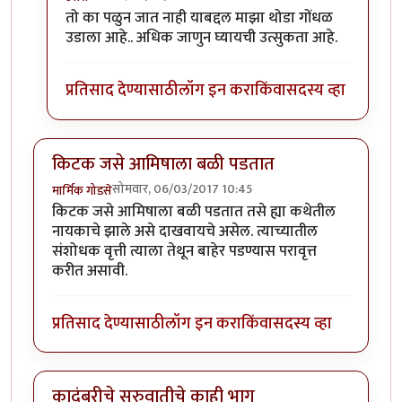
In reply to
कादंबरी आवडली.
by
उत्तरा
तो का पळुन जात नाही याबद्दल माझा थोडा गोंधळ
उडाला आहे.. अधिक जाणुन घ्यायची उत्सुकता आहे.
प्रतिसाद देण्यासाठी
लॉग इन करा
किंवा
सदस्य व्हा
किटक जसे आमिषाला बळी पडतात
सोमवार, 06/03/2017 10:45
मार्मिक गोडसे
किटक जसे आमिषाला बळी पडतात तसे ह्या कथेतील
नायकाचे झाले असे दाखवायचे असेल. त्याच्यातील
संशोधक वृत्ती त्याला तेथून बाहेर पडण्यास परावृत्त
करीत असावी.
प्रतिसाद देण्यासाठी
लॉग इन करा
किंवा
सदस्य व्हा
कादंबरीचे सुरुवातीचे काही भाग