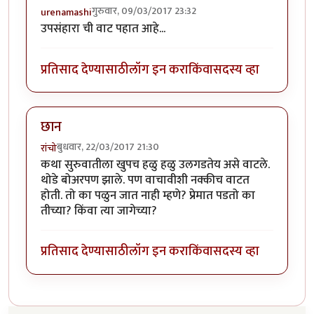
गुरुवार, 09/03/2017 23:32
urenamashi
उपसंहारा ची वाट पहात आहे...
प्रतिसाद देण्यासाठी
लॉग इन करा
किंवा
सदस्य व्हा
छान
बुधवार, 22/03/2017 21:30
रांचो
कथा सुरुवातीला खुपच हळु हळु उलगडतेय असे वाटले.
थोडे बोअरपण झाले. पण वाचावीशी नक्कीच वाटत
होती. तो का पळुन जात नाही म्हणे? प्रेमात पडतो का
तीच्या? किंवा त्या जागेच्या?
प्रतिसाद देण्यासाठी
लॉग इन करा
किंवा
सदस्य व्हा