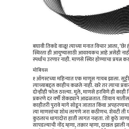
बघावी तिकडे वाळू! त्याच्या मनात विचार आला, ‘छ
स्थिरता ही आयुष्यासाठी आवश्यकच आहे असेही नाह
स्पर्धाच उरणार नाही. माणसे स्थिर होण्याचा प्रयत
मोबियस
१ ऑगस्टच्या महिन्यात एक माणूस गायब झाला. सुट्टीच्या दिवशी त्याने समुद्रकिनार्‍याला जाण्यासाठी गाडी पकडली खरी पण नंतर त्याच्याबद्दल काहीच कळले नाही. खरे तर त्याचा प्रवास फक्त अर्ध्या दिवसाचाच होता. पोलिसांची चौकशी आणि वार्ताहरांची चौकशी दोन्हीही फोल ठरल्या. मुले, माणसे हरविणे ही काही विशेष बाब आहे असे म्हणता येणार नाही म्हणा! आकडेवारी पाहिली तर अशी प्रकरणे दर वर्षी शेकड्याने आढळतात. शिवाय यातील फार कमी माणसे सापडतात. अपघातात किंवा खुनाच्या प्रकरणातील माणसे काहीतरी पुरावे मागे सोडून जातात किंवा अपहरणामागे काहीतरी हेतू तरी सापडतो. पण अशी काहीच पार्श्वभूमी नसलेल्या प्रकरणात त्या माणसांचा शोध लागणे जरा कठीणच. शेवटी ती घरातून पळून गेली असावीत असा निष्कर्ष काढला जातो. या माणसाबाबतीतही कुठलाच धागादोरा हाती लागत नव्हता. तो कुठे जाणार आहे हे पोलिसांना समजले होते पण त्या विभागात कुठलाही बेवारस मृतदेह सापडल्याची नोंद म्हणा, तक्रार म्हणा, दाखल झाली नव्हती. बरे, तो एखाद्या रहस्यमय कामात गुंतला होता व त्याचे त्यात अपहरण झाले असावे असे म्हणावे तर सकृतदर्शनी पुरावा तसे काही दर्शवित नव्हता. त्याच्या सामान्य दैनंदिनीतून त्याचा नाहिसा होण्याचा काही विचार होता असेही वाटत नव्हते. मग नेहमीप्रमाणे काहीतरी लफडे असावे अशीही चर्चा सुरु झाली. पण त्याच्या बायकोने नंतर सांगितले की तो नेहमीप्रमाणे किटकांचे नमुने गोळा करण्यास बाहेर पडला होता. ते ऐकताच पोलिसांची व वार्ताहरांची थोडीशी निराशाच झाली. दुसर्‍या दिवशी त्या स्टेशनवर काम करणार्‍या एका कामगाराने त्या स्टेशनवर एक माणूस उतरताना पाहिला होता. त्याच्यामते तो एखाद्या गिर्यारोहकासारखा दिसत होता. त्याने एक बॅग खांद्याला लटकवली होती व त्याच्या हातात एक लाकडी पेटी होती. बहुधा ती रंगाची पेटी असावी, असे त्याचे म्हणणे होते आणि मुख्य म्हणजे तो एकटाच होता. ना त्याच्याबरोबर त्याचा मित्र होता ना एखादी स्त्री. त्यामुळे लफड्याचा संशय ताबडतोब हवेत विरला ते बरे झाले. त्याने बहुधा आयुष्याला कंटाळून आत्महत्या केली असावी असाही एक प्रवाद निर्माण झाला. त्याच्या एका मित्राने, जो एक मानसशास्त्रज्ञ होता, त्याने या शक्यतेचा दावा केला होता. त्याच्या मते जी माणसे कीटक गोळा करण्यासारख्या फालतू छंदात एवढा वेळ घालवितात त्यांना निश्चितच काहीतरी मानसिक आजार असणार. कदाचित त्यांना त्या किटकांना बोर्डवर पिना खुपसून ठोकण्यात आसुरी आनंद वाटत असेल. सांगता येत नाही. काही कीटकशास्त्रज्ञांना तर त्याच्या ताब्यात असलेल्या पोटॅशियम सायनाईडचेच जास्त कौतुक असते. पण त्याच्या या मताला कोणीच दुजोरा दिला नाही त्यामुळे हाही दावा मागे पडला. आणि शिवाय मृतदेह न सापडल्यामुळे कोणीही कितीही दावे केले तरी ते खोटेच ठरत होते. या घटनेला सात वर्षे झाली आणि कायद्यात असलेल्या तरतुदीनुसार त्या माणसाला शेवटी मृत म्हणून घोषित करण्यात आले. (नागरी कायदा. भाग -१ कलम क्र. ३०)........ २ त्या दिवशी ऑगस्टच्या दुपारी त्या स्टेशनच्या बाहेर एक माणूस उभा होता. त्याने एक जुनी हॅट त्याच्या डोक्यावर घातली होती व आपली विजार पायमोज्यांमधे खोचली होती. त्याने खांद्यावर एक बॅग व एक लाकडाची पेटी टाकली होती. एखाद्या डोंगरमोहिमेवर निघण्याच्या तयारीत तो असावा असे वाटत होते. आपण ओळखलेच असेल की आपण कोणाबद्दल बोलतोय ते! पण गंमत म्हणजे त्या भागात आव्हानात्मक, चढण्यायोग्य अवघड, अशी एकही टेकडी नव्हती, डोंगर तर सोडाच. तिकीटे गोळा करणार्‍या अधिकार्‍यानेही त्याला एकदा आपादमस्तक न्याहाळले व त्याला जाऊ दिले. स्टेशनबाहेरच उभ्या असलेल्या बसमधे मागील बाकावर तो माणूस शांतपणे जाऊन बसला. त्या बसचा मार्ग डोंगराळ प्रदेशाकडे जात होता.... बसच्या शेवटच्या थांब्यापर्यंत तो माणूस बसमधे होता. जेथे तो उतरला त्या जागेपासून टेकड्या व दर्‍यांचा प्रदेश सुरु होत होता. खाली भाताच्या शेतीचे हिरवे अरुंद पट्टे दिसत होते तर मधेच झाडांची बेटे उठून दिसत होती. गावातून चालत चालत त्या माणसाने समुद्रकिनार्‍याचा रस्ता पकडला. माती जाऊन आता पायाखाली कोरडी, पांढरटसर वाळू येऊ लागली. थोड्याच वेळात वस्ती मागे पडली व फक्त पाईनची झाडे दृष्टीस पडू लागली. पायाखालची वाळूही आता दमट व पायाला चिकटू लागली. एखाद्या जागेवर अचानक शेतीही दृष्टीस पडत होती पण कुठेही माणसाची वस्ती दिसत नव्हती. त्याने थांबून आपल्या कपाळावरचा घाम पुसला व आजुबाजूला नजर टाकली. खांद्यावरील लाकडाची पेटी खाली काढून त्याने त्यातील लाकडाच्या काठ्यांचा एक जुडगा काढला. त्या एकापुढे एक जोडून त्याने त्यांची एक लांब काठी तयार केली व त्याच्या एका टोकाला किटक पकडण्याचे जाळे अडकविले. ही तयारी झाल्यावर त्याने परत चालण्यास सुरुवात केली. चालताना तो काठीच्या दुसर्‍या टोकाने गवत झोडपत होता. सगळीकडे समुद्रावर येतो तसा दमट वास भरुन राहिला होता. बराच वेळ तो चालत होता पण समुद्राचा पत्ता नव्हता. कदाच