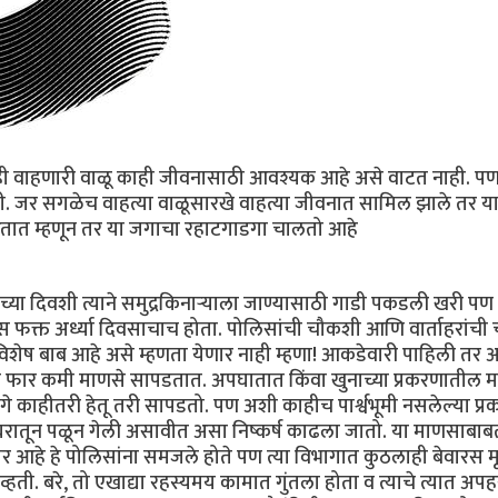
े! ही वाहणारी वाळू काही जीवनासाठी आवश्यक आहे असे वाटत नाही. प
ी. जर सगळेच वाहत्या वाळूसारखे वाहत्या जीवनात सामिल झाले तर य
्न करतात म्हणून तर या जगाचा रहाटगाडगा चालतो आहे
ित आड येणार्‍या टेकड्यांमुळे तो दिसत नसावा. थोडे चालल्यावर एकदम त्याच्या दृष्टीस एक गाव पडले. इतर खेडेगावांसारखे एक खेडेगाव. गावकर्‍यांनी पत्रे उडून जाऊ नयेत म्हणून छपरांवर दगडांची रास रचली होती. काही घरांचे पत्रे लाल रंगाने रंगविलेले दिसत होते. त्या ओसाड पार्श्वभूमीवर तो रंग अजूनच लालभडक वाटत होता, डोळ्यात खुपत होता. त्याच्या मागे वाळूच्या टेकड्या दिसत होत्या व त्यामागे बहुधा समुद्र असावा. रस्त्यावर शंख शिंपल्याचा खच पडला होता व त्यामुळे रस्ता अगदी डांबरी रस्त्यासारखा कठीण झाला होता. रस्त्याकडेला एका दुकानासमोर लहान मुले खेळत होती तर काही माणसे गप्पा मारीत बसली होती. अर्थात त्याने त्यांच्याकडे ढुंकूनही पाहिले नाही. वाळू आणि त्यात सापडणारे किटक एवढेच काय ते ध्येय त्याच्यासमोर आता होते. आश्चर्य म्हणजे समुद्राकाठी जाणारा रस्ता हा खाली उतरावयास हवा होता पण हा हळूहळू वर चढत होता. त्याचा रस्ता तर चुकला नव्हता ना? त्याने एका भेटलेल्या मुलीला विचारण्याचा प्रयत्न केला पण तिने पापण्या खाली झुकविल्या व काही समजलेच नाही असे दर्शवून ती घाईघाईने निघून गेली. पण तेवढ्यात त्याला मासेमारीची जाळी वाळत घातलेली दिसली आणि त्याने सुटकेचा नि:श्वास टाकला. रस्ता वर वर जात होता व शेवटी त्याचे रुपांतर वाळूत झाले. गंमत म्हणजे घरे, वाड्या मात्र रस्त्याच्या खालच्या पातळीवरच दिसत होती. त्याला ते बघून हसू आले. घरे वाळूच्या विवरात अडकल्यासारखी वाटत होती. चालता चालता अचानक त्याच्यासमोर विशाल समुद्र प्रगट झाला. तो आता एका आडव्या टाकलेल्या वाळूच्या चंद्रकोरीच्या काठावर उभा होता. त्याला येथेच यायचे होते. एकाबाजूला समुद्र होता तर दुसर्‍या बाजूला खड्ड्यात घरे होती. समुद्रावरील वार्‍याने त्याचा श्वास कोंडल्यासारखा झाला. त्याने बाटलीतील पाण्याचे दोन तीन घोट घेतले व समुद्रावरचा रखरखीत खारा वारा छातीत भरुन घेतला. वाळूच्या टेकड्यांमधे राहणार्‍या किटकांसाठी तर तो इतक्या दूरवर आला होता. किटक अभ्यासकांना नेहमीच नव्याने सापडणार्‍या किटकांचे अप्रूप असते. नवीन किटक मिळणे म्हणजे त्यांच्या दृष्टीने एक मोठा शोधच! असा एखादा किटक मिळाला की त्या संशोधकाचे नाव जगातील मोठमोठ्या जर्नल्समधे प्रसिद्ध होई. कोणाला नको असते प्रसिद्धी? बघावी तिकडे वाळू! त्याच्या मनात विचार आला, ‘छे! ही वाहणारी वाळू काही जीवनासाठी आवश्यक आहे असे वाटत नाही. पण स्थिरता ही आयुष्यासाठी आवश्यकच आहे असेही नाही. जर सगळेच वाहत्या वाळूसारखे वाहत्या जीवनात सामिल झाले तर या जगात स्पर्धाच उरणार नाही. माणसे स्थिर होण्याचा प्रयत्न करतात म्हणून तर या जगाचा रहाटगाडगा चालतो आहे.’ त्या वाहत्या वाळूचा विचार त्याच्या मनातून जाईना. विचार करता करता तोही त्या वाळूच्या प्रवाहात वाहतो आहे असा त्याला भास होऊ लागला. ३ त्याने खाली मान घातली व तो त्या वाळूच्या आडव्या चंद्रकोरीच्या काठावरुन चालू लागला. कुठलाही किटक संशोधक आठ दहा फूटापलिकडे पहात नाही व तो कधीही सूर्य आपल्या पाठीवर घेऊन चालत नाही कारण त्याची सावली किटकांपाशी त्याच्या अगोदर पोहोचते व ते दचकतात. यामुळे तुम्ही पहाल तर कुठल्याही किटक संशोधकाच्या कपाळावरील व चेहर्‍यावरील कातडी जास्त करपलेली असते. तो हळूहळू पावले टाकत चालू लागला. प्रत्येक पावलागणिक वाळू त्याच्या बुटांवर उडत होती. काळजीपूर्वक पावले टाकत तो वाळू निरखित चालला होता. बिटल किडे हे काही एकत्र राहणारी जमात नाही. असे म्हणतात एक किडा जवळजवळ एक कि.मी. भूभागावर आपला हक्क सांगू शकतो व इतर बिटलला तेथे येऊ देत नाही. निरीक्षण चालू असतानाच तो अचानक थबकला. गवताच्या बुंध्यात त्याला कशाची तरी चाहूल लागली. बघतो तर एक मोठा कोळी होता. कोळ्यांमधे त्याला काहीच रस नव्हता. खाली बसून त्याने एक सिगारेट शिलगावण्यासाठी काडी ओढली. समुद्रावरुन न थांबता वारे वहात होते व त्यात लाटा घुसळल्या जात होत्या, किनार्‍यावर धडकत होत्या. पश्चिमेला वाळूच्या टेकडीवर उघडेबोडके खडक उन्हात चमकत होते. त्या वार्‍यात त्याला आगकाड्या पेटवता येईनात. त्याच्या दहा काड्या वाया गेल्या. त्याने फेकलेल्या काड्यांच्या रांगेकडे नजर टाकली. तेथेच वाळूत वार्‍याने तरंग उठत होते. त्याचा वेग साधारणत: घड्याळाच्या मोठ्या काट्याएवढा त्याला भासला. त्याने त्या तरंगांकडे लक्षपूर्वक पाहण्यास सुरुवात केली. जेव्हा त्यातील एका लाटेने त्याच्या टाचेला स्पर्ष केला तेव्हा मात्र तो उठला. वाळू त्याच्या विजारीच्या घडीत जमा झाली होती. त्याचे तोंड कोरडे पडले होते व तोंडात वाळूचा खरखरीतपणा उतरला होता. थोडक्यात काय आजची मोहीम फसणार अशी लक्षणे दिसत होती. बहुधा वार्‍याच्या वेगाने किटक बिळांबाहेर येण्यास घाबरत असावेत. पण अशा अनेक प्रसंगातून तो गेला असल्यामुळे त्याने तो अजिबात निराश झाला नाही. वाळूच्या उतारावर त्याला असे वाटले की तेथे त्याला त्याचे लक्ष्य सापडेल. वाळूच्या अनेक लाटा पार करुन तो अचानक त्या टेकडीच्या टोकावर आला. त्याच्या पायाशी असलेले विवर आता त्याला स्पष्ट दिसत होते. त्या विवराच्या तळात निरव शांततेत बुडालेले त्याला एक छोटेसे घर दिसले. त्या घराचा एक वासा पलिकडच्या वाळूच्या भिंतीत घुसवला होता. त्यांनी कितीही प्रयत्न केले तरी वाळूपासून त्यांची सुटका नव्हती. छायाचित्र काढण्यासाठी त्याने कॅमेरा रोखला, तेवढ्यात त्याच्या पायाखालची वाळू सरकायला लागली. त्याने दचकून त्याची पावले मागे घेतली पण ती वाळू बराच वेळ सरकत होती. त्याने तोल सावरला. बापरे! कठीण आहे. खोल श्वास घेऊन त्याने त्याचे घामेजलेले तळहात त्याच्या मांडीवर बाजूला खसाखसा पुसले. तेवढ्यात त्याला मागे खाकरण्याचा आवाज ऐकू आला. एक खेडूत त्याच्या मागे खांद्याला स्पर्ष करता येईल इतक्या जवळ येऊन गुपचूप उभा होता. त्याने एकदा कॅमेर्‍याकडे पाहिले व एकदा खाली विवरात. त्या म्हातार्‍या माणसाच्या चेहर्‍यावर हलकेसे स्मित उमटले. हसल्यावर त्याच्या चेहर्‍यावरील सुरकुत्यांचे जाळे अधिकच दाट झाले. त्याच्या लाल झालेल्या डोळ्याच्या कडा चिकटलेल्या दिसत होत्या. “तुम्ही या जागांची पहाणी करताय का?” त्याने संशयाने विचारले. “नाही ! नाही ! मी किटक गोळा करतोय.” हे त्याच्या समजण्यापलिकडे होते, हे त्याच्या लगेचच लक्षात आले. म्हातारा काही न बोलता हळुहळु चालत त्या काठावरुन चालता झाला. त्या दिशेला पाहताच त्याच्या लक्षात आले की तेथे अजून तीन माणसे वाळूत बसली होती. मधल्याच्या हातात दुर्बिण होती व गुडघ्यावर बसून तो त्यांच्याकडेच पहात होता. म्हातारा तेथे पोहोचल्यावर त्यांच्यामधे कसलीशी चर्चा चालू झालेली त्याला दिसली. बहुधा त्यांच्यात काहीतरी वाद होत असा