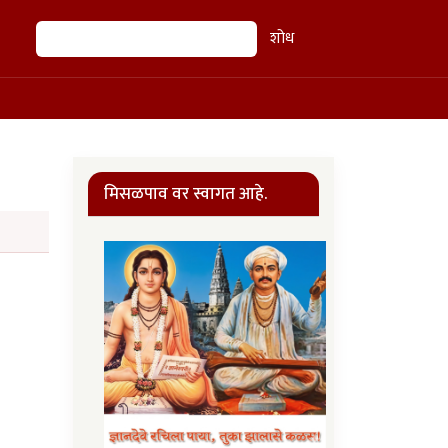
शोध
शोध
मिसळपाव वर स्वागत आहे.