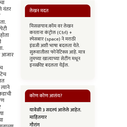
लेखन मदत
मिसळपाव.कॉम वर लेखन
करताना कंट्रोल (Ctrl) +
स्पेसबार (space) ने मराठी
इंग्रजी अशी भाषा बदलता येते.
सुरूवातीला फोनेटिक्स आहे. मात्र
तुमच्या खात्याच्या सेटींग मधून
इनस्क्रीप्ट बदलता येईल.
कोण कोण आलंय?
यावेळी 3 सदस्यं आलेले आहेत.
माहितगार
गौरांग