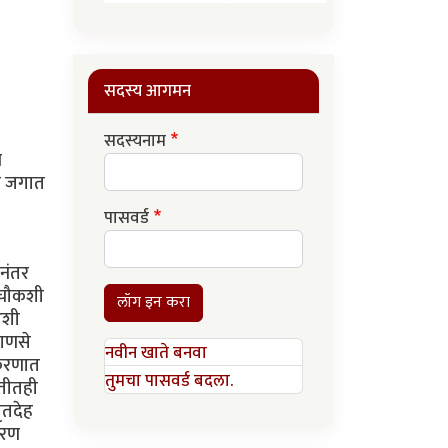
सदस्य आगमन
सदस्यनाम
ण
ा जगात
पासवर्ड
वा. तो त्याच्या कामाला लागणार तेवढ्यात त्याला तो म्हातारा परत त्याच्याकडे येताना दिसला. “म्हणजे तुम्ही खरेच सरकारी मोजणी अधिकारी नाही?” त्याने विचारले. “नाही हो !” असे म्हणून त्याने ब्याद टळावी म्हणून खिशातून त्याच्या नावाचे कार्ड काढले. “अच्छा म्हणजे तुम्ही शाळामास्तर आहात तर !” “माझा सरकारी कार्यालयाशी काहीही संबंध नाही” “हंऽऽऽऽऽऽ शाळेत शिक्षक आहात म्हण
लॉग इन करा
नवीन खाते बनवा
तुमचा पासवर्ड बदला.