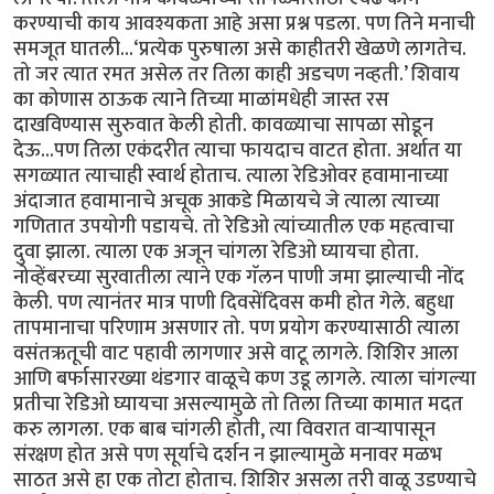
करण्याची काय आवश्यकता आहे असा प्रश्न पडला. पण तिने मनाची
समजूत घातली...‘प्रत्येक पुरुषाला असे काहीतरी खेळणे लागतेच.
तो जर त्यात रमत असेल तर तिला काही अडचण नव्हती.’ शिवाय
का कोणास ठाऊक त्याने तिच्या माळांमधेही जास्त रस
दाखविण्यास सुरुवात केली होती. कावळ्याचा सापळा सोडून
देऊ...पण तिला एकंदरीत त्याचा फायदाच वाटत होता. अर्थात या
सगळ्यात त्याचाही स्वार्थ होताच. त्याला रेडिओवर हवामानाच्या
अंदाजात हवामानाचे अचूक आकडे मिळायचे जे त्याला त्याच्या
गणितात उपयोगी पडायचे. तो रेडिओ त्यांच्यातील एक महत्वाचा
दुवा झाला. त्याला एक अजून चांगला रेडिओ घ्यायचा होता.
नोव्हेंबरच्या सुरवातीला त्याने एक गॅलन पाणी जमा झाल्याची नोंद
केली. पण त्यानंतर मात्र पाणी दिवसेंदिवस कमी होत गेले. बहुधा
तापमानाचा परिणाम असणार तो. पण प्रयोग करण्यासाठी त्याला
वसंतऋतूची वाट पहावी लागणार असे वाटू लागले. शिशिर आला
आणि बर्फासारख्या थंडगार वाळूचे कण उडू लागले. त्याला चांगल्या
प्रतीचा रेडिओ घ्यायचा असल्यामुळे तो तिला तिच्या कामात मदत
करु लागला. एक बाब चांगली होती, त्या विवरात वार्‍यापासून
संरक्षण होत असे पण सूर्याचे दर्शन न झाल्यामुळे मनावर मळभ
साठत असे हा एक तोटा होताच. शिशिर असला तरी वाळू उडण्याचे