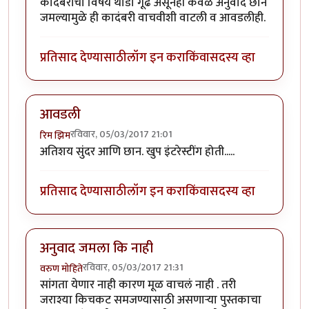
कादंबरीचा विषय थोडा गूढ असूनही केवळ अनुवाद छान
जमल्यामुळे ही कादंबरी वाचवीशी वाटली व आवडलीही.
प्रतिसाद देण्यासाठी
लॉग इन करा
किंवा
सदस्य व्हा
आवडली
रविवार, 05/03/2017 21:01
रिम झिम
अतिशय सुंदर आणि छान. खुप इंटरेस्टींग होती.....
प्रतिसाद देण्यासाठी
लॉग इन करा
किंवा
सदस्य व्हा
अनुवाद जमला कि नाही
रविवार, 05/03/2017 21:31
वरुण मोहिते
सांगता येणार नाही कारण मूळ वाचलं नाही . तरी
जराश्या किचकट समजण्यासाठी असणाऱ्या पुस्तकाचा