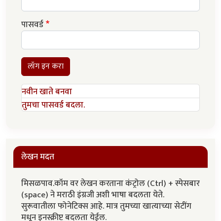
पासवर्ड
लॉग इन करा
नवीन खाते बनवा
तुमचा पासवर्ड बदला.
लेखन मदत
मिसळपाव.कॉम वर लेखन करताना कंट्रोल (Ctrl) + स्पेसबार
(space) ने मराठी इंग्रजी अशी भाषा बदलता येते.
सुरूवातीला फोनेटिक्स आहे. मात्र तुमच्या खात्याच्या सेटींग
मधून इनस्क्रीप्ट बदलता येईल.