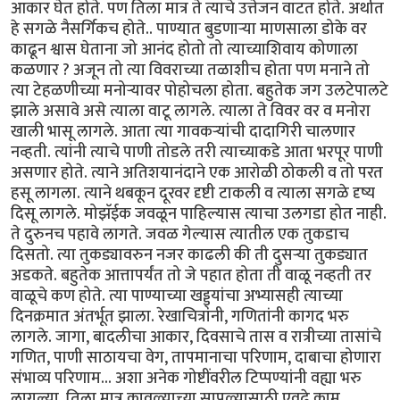
आकार घेत होते. पण तिला मात्र ते त्याचे उत्तेजन वाटत होते. अर्थात
हे सगळे नैसर्गिकच होते.. पाण्यात बुडणार्‍या माणसाला डोके वर
काढून श्वास घेताना जो आनंद होतो तो त्याच्याशिवाय कोणाला
कळणार ? अजून तो त्या विवराच्या तळाशीच होता पण मनाने तो
त्या टेहळणीच्या मनोर्‍यावर पोहोचला होता. बहुतेक जग उलटेपालटे
झाले असावे असे त्याला वाटू लागले. त्याला ते विवर वर व मनोरा
खाली भासू लागले. आता त्या गावकर्‍यांची दादागिरी चालणार
नव्हती. त्यांनी त्याचे पाणी तोडले तरी त्याच्याकडे आता भरपूर पाणी
असणार होते. त्याने अतिशयानंदाने एक आरोळी ठोकली व तो परत
हसू लागला. त्याने थबकून दूरवर दृष्टी टाकली व त्याला सगळे दृष्य
दिसू लागले. मोझॅईक जवळून पाहिल्यास त्याचा उलगडा होत नाही.
ते दुरुनच पहावे लागते. जवळ गेल्यास त्यातील एक तुकडाच
दिसतो. त्या तुकड्यावरुन नजर काढली की ती दुसर्‍या तुकड्यात
अडकते. बहुतेक आत्तापर्यंत तो जे पहात होता ती वाळू नव्हती तर
वाळूचे कण होते. त्या पाण्याच्या खड्ड्यांचा अभ्यासही त्याच्या
दिनक्रमात अंतर्भूत झाला. रेखाचित्रांनी, गणितांनी कागद भरु
लागले. जागा, बादलीचा आकार, दिवसाचे तास व रात्रीच्या तासांचे
गणित, पाणी साठायचा वेग, तापमानाचा परिणाम, दाबाचा होणारा
संभाव्य परिणाम... अशा अनेक गोष्टींवरील टिप्पण्यांनी वह्या भरु
लागल्या. तिला मात्र कावळ्याच्या सापळ्यासाठी एवढे काम