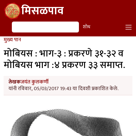
Skip to main content
मिसळपाव
शोध
शोध
मुख्य पान
मोबियस : भाग-३ : प्रकरणे ३१-३२ व
मोबियस भाग :४ प्रकरण ३३ समाप्त.
लेखक
जयंत कुलकर्णी
यांनी रविवार, 05/03/2017 19:43 या दिवशी प्रकाशित केले.