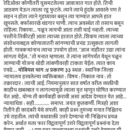
रेडिओवर कोणीतरी घुसमटलेल्या आवाजात गात होते. तिची
आठवण येऊन त्याला रडू फुटले. त्याने त्याचे हुंदके आवरले पण ते
सहन न होता त्याने गुडघ्यावर बसून त्या पाण्यात आपले हात
खुपसले. बर्फासारखे थंडगार पाणी. त्याच अवस्थेत तो तसाच बसून
राहिला. रिकामा... पळून जायची आता तशी घाई नव्हती. त्याच्या
परतीचे तिकीटही आता त्याच्या हातात होते..शिवाय त्याला त्याच्या
संशोधनाबद्दल कोणालातरी सांगण्याची प्रचंड उत्सुकता लागली
होती. गावकर्‍यांनाच त्याचा उपयोग होता. ‘आज नाहीतर उद्या त्यांना
सांगता येईल..’ तो मनात म्हणाला. ते त्यांना सांगेपर्यंत येथून पळून
जाण्याची योजना थोडी लांबणीवरही टाकता येईल. त्यात काय
एवढे....
मोबियस भाग :४ प्रकरण ३३
स्थळ : स्थानिक जिल्हा
न्यायालय हरवलेल्या व्यक्तिंबाबत : विषय : निकाल नाव : तो
तक्रारदार : त्याची आई. नियमानुसार सात वर्षात वरील व्यक्तीची
काहीच खबरबात न लागल्यामुळे त्याला मृत म्हणून घोषित करण्यात
येत आहे.. योग्य ती कार्यवाही करावी असा आदेश देण्यात येत आहे...
न्यायाधिश : सही............. समाप्त. जयंत कुलकर्णी. मित्रहो अशा
रितीने ही कादंबरी येथे संपली. काही प्रश्र्न तुमच्या मनात निश्चितच
उभे राहतील. त्यांची यथाशक्ती उत्तरे देण्याचा मी निश्चितच प्रयत्न
करेन. अर्थात मला फार विद्वत्तापूर्ण उत्तरे विद्वत्तापूर्ण प्रश्र्नांना देता