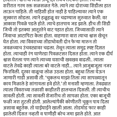
शरीरात गरम रक्त सळसळत गेले. त्याने त्या दोराच्या शिडीला हात
लाऊन पाहिले. ती नाहिशी होत नाही हे पाहिल्यावर त्याने एक
सुस्कारा सोडला. त्याने हळूहळू वर चढण्यास सुरुवात केली. वर
आकाश पिवळे पडले होते. त्याचे हातपाय जड झाले. हीच ती शिडी
जिची तो इतक्या आतूरतेने वाट पहात होता. जिच्यासाठी त्याने
जिवाचा आटापिटा केला होता. वाहणारा वारा त्याचा श्वास खेचून
घेत होता. त्या विवराच्या तोंडाभोवती दोन फेर्‍या मारुन तो
जवळच्याच उंचवट्यावर चढला. तेथून त्याला समुद्र स्पष्ट दिसत
होता. त्याचाही रंग घाणेरडा पिवळटसर दिसत होता. त्याने एक दीर्घ
श्वास घेतला पण त्याने त्याच्या घशाची खवखव वाढली.. त्याला
वाटले तेवढे काही त्याला बरे वाटले नाही... त्याने आजुबाजूला नजर
फिरविली. दूरवर वाळूचा लोळ उठला होता. बहुधा तिला घेऊन
जाणारी गाडी असावी ती. ‘चुकलच माझं! तिला त्या सापळ्यातून
काय मिळाले हे सांगायला हवे होते.’ तो मनाशी म्हणाला. तेवढ्यात
त्याला विवराच्या तळाशी काहीतरी हालचाल दिसली. ती त्याचीच
सावली होती. त्या सावली शेजारीच तो सापळा होता. एका बाजूची
फळी जरा तुटली होती. आलेल्यांपैकी कोणीतरी चुकून पाय दिला
असावा बहुतेक. तो घाईघाईने खाली आला. तोडमोड फार काही
झालेली दिसत नव्हती व पाणीही बरेच जमा झाले होते. आत