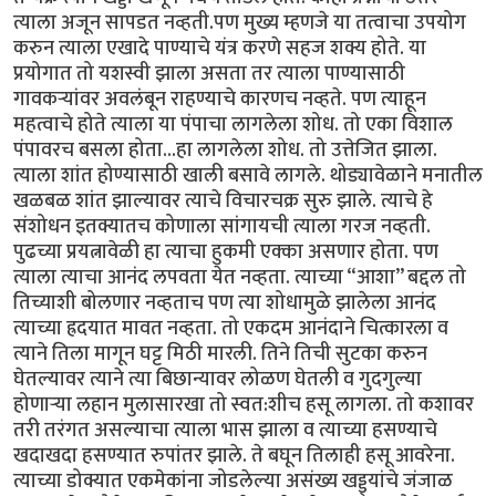
त्याला अजून सापडत नव्हती.पण मुख्य म्हणजे या तत्वाचा उपयोग
करुन त्याला एखादे पाण्याचे यंत्र करणे सहज शक्य होते. या
प्रयोगात तो यशस्वी झाला असता तर त्याला पाण्यासाठी
गावकर्‍यांवर अवलंबून राहण्याचे कारणच नव्हते. पण त्याहून
महत्वाचे होते त्याला या पंपाचा लागलेला शोध. तो एका विशाल
पंपावरच बसला होता...हा लागलेला शोध. तो उत्तेजित झाला.
त्याला शांत होण्यासाठी खाली बसावे लागले. थोड्यावेळाने मनातील
खळबळ शांत झाल्यावर त्याचे विचारचक्र सुरु झाले. त्याचे हे
संशोधन इतक्यातच कोणाला सांगायची त्याला गरज नव्हती.
पुढच्या प्रयत्नावेळी हा त्याचा हुकमी एक्का असणार होता. पण
त्याला त्याचा आनंद लपवता येत नव्हता. त्याच्या “आशा” बद्दल तो
तिच्याशी बोलणार नव्हताच पण त्या शोधामुळे झालेला आनंद
त्याच्या ह्रदयात मावत नव्हता. तो एकदम आनंदाने चित्कारला व
त्याने तिला मागून घट्ट मिठी मारली. तिने तिची सुटका करुन
घेतल्यावर त्याने त्या बिछान्यावर लोळण घेतली व गुदगुल्या
होणार्‍या लहान मुलासारखा तो स्वत:शीच हसू लागला. तो कशावर
तरी तरंगत असल्याचा त्याला भास झाला व त्याच्या हसण्याचे
खदाखदा हसण्यात रुपांतर झाले. ते बघून तिलाही हसू आवरेना.
त्याच्या डोक्यात एकमेकांना जोडलेल्या असंख्य खड्ड्यांचे जंजाळ