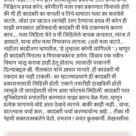
येणार नाही... :-) पण इतर साध्यासुध्या प्रश्र्नांची उत्तरे देण्याचा मी
निश्चितच प्रयत्न करेन. कोणीतरी मला एका प्रकरणात विचारले होते
की मी ही कादंबरी का वाचली व तिचे भाषांतर मला का करावेसे
वाटले.. थोडा दम खाऊन त्याचेही उत्तर देण्याचा प्रयत्न मी करेन ही
माझी सगळ्यात अलिकडची कादंबरी मी येथे टाकण्याचे कारण
काय.... मला लिहिता येते व मी लिहिलेले वाचक वाचतात, त्यांना ते
आवडते, याचा शोध मला मिपावरच लागला. (असे मला वाटते...
नाहीतर काहीजण म्हणतील, "हे तुम्हाला कोणी सांगितले ''.) म्हणून
ही कादंबरी मिपाला व मिपावाचकांना अर्पण. शिवाय एक नवीन
विभाग चालू करावा हाही हेतू होताच. त्यासाठी परवानगी
दिल्याबद्दल श्री. नीलकांत यांचे आभार मानतो. ही कादंबरी मी
एकदम का नाही टाकली : वर म्हटल्याप्रमाणे ही कादंबरी मी
प्रकाशनासाठी लिहिली होती. एकाने तयारीही दाखविली होती
त्यामुळे ती छपाईसाठी योग्य अशा फाँटमधे लिहिली. कादंबरी परत
युनिकोडमधे रुपांतरीत करण्यात माझा बराच वेळ गेला..म्हणून
प्रत्येक भागामधे थोडे अंतर ठेवावे लागले. बाकी काही नाही... वाचा,
वाटल्यास चर्चा करा... कादंबरी चर्चा करण्यायोग्य आहे ... टीका मी
नेहमी सकारात्मकतेने घेतो. रामराम ! जयंत कुलकर्णी. लेखनसीमा.