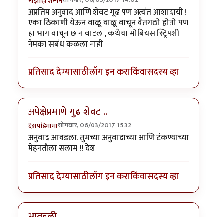
माझीही शॅम्पेन
अप्रतिम अनुवाद आणि शेवट गूढ पण अत्यंत आशादायी !
एका ठिकाणी येऊन वाळू वाळू वाचून वैतगलो होतो पण
हा भाग वाचून छान वाटल , कथेचा मोबियस स्ट्रिपशी
नेमका सबंध कळला नाही
प्रतिसाद देण्यासाठी
लॉग इन करा
किंवा
सदस्य व्हा
अपेक्षेप्रमाणे गुढ शेवट ..
सोमवार, 06/03/2017 15:32
देशपांडेमामा
अनुवाद आवडला. तुमच्या अनुवादाच्या आणि टंकण्याच्या
मेहनतीला सलाम !! देश
प्रतिसाद देण्यासाठी
लॉग इन करा
किंवा
सदस्य व्हा
आवडली