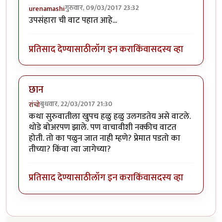
गुरुवार, 09/03/2017 23:32
urenamashi
उपसंहारा ची वाट पहात आहे...
प्रतिसाद देण्यासाठी
लॉग इन करा
किंवा
सदस्य व्हा
छान
बुधवार, 22/03/2017 21:30
रांचो
कथा सुरुवातीला खुपच हळु हळु उलगडतेय असे वाटले.
थोडे बोअरपण झाले. पण वाचावीशी नक्कीच वाटत
होती. तो का पळुन जात नाही म्हणे? प्रेमात पडतो का
तीच्या? किंवा त्या जागेच्या?
प्रतिसाद देण्यासाठी
लॉग इन करा
किंवा
सदस्य व्हा