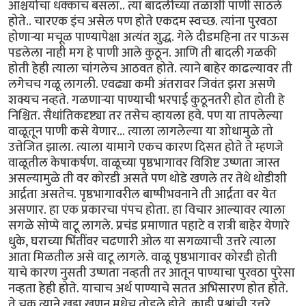
आश्चर्याचा धक्काच बसला.. त्या बादलीच्या तळाशी पाणी साठले
होते.. चारएक इंच असेल पण होते एकदम स्वच्छ. त्यांना पुरवठा
होणार्‍या मचूळ पाण्यापेक्षा अत्यंत शुद्ध. गेले दीडमहिना तर पाऊस
पडलेला नाही मग हे पाणी आले कुठून. आणि ती बादली गळकी
होती हेही त्याला चांगलेच आठवत होते. त्याने बाहेर काढल्यावर ती
लगेचच गळू लागली. एवढ्या कमी अंतरावर जिवंत झरा असणे
शक्यच नव्हते. गळणार्‍या पाण्याची भरपाई कुठूनतरी होत होती हे
निश्चित. सैधांतिकदृष्ट्या तर तसेच व्हायला हवे. पण या तापलेल्या
वाळूतून पाणी कसे येणार... त्याला लागलेल्या या शोधामुळे तो
उत्तेजित झाला. त्याला यामागे एकच कारण दिसत होते ते म्हणजे
वाळूतील केषाकर्षण. वाळूच्या पृष्ठभागावर विशिष्ट उष्णता जास्त
असल्यामुळे ती वर कोरडी असते पण थोडे खणले तर तेथे थोडीशी
आर्द्रता असतेच. पृष्ठभागावरील बाष्पीभवनाने ती आर्द्रता वर येत
असणार. हा एक प्रकारचा पंपच होता. हा विचार आल्यावर त्याला
सगळे सोप्पे वाटू लागले. प्रचंड प्रमाणात पहाटे व रात्री बाहेर येणारे
धुके, घराच्या भिंतींवर चढणारी ओल या सगळ्याची उत्तरे त्याला
आता मिळतील असे वाटू लागले. वाळू पृष्ठभागावर कोरडी होती
याचे कारण नुसती उष्णता नव्हती तर आतून पाण्याचा पुरवठा पुरेसा
नव्हता हेही होते. याचाच अर्थ पाण्याचे सतत अभिसारण होत होते.
ते चक्र त्याने खड्डा खणून मधेच तोडले होते. काही प्रश्नांची उत्तरे