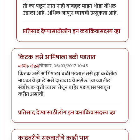
In reply to
कादंबरी आवडली.
by
उत्तरा
तो का पळुन जात नाही याबद्दल माझा थोडा गोंधळ
उडाला आहे.. अधिक जाणुन घ्यायची उत्सुकता आहे.
प्रतिसाद देण्यासाठी
लॉग इन करा
किंवा
सदस्य व्हा
किटक जसे आमिषाला बळी पडतात
सोमवार, 06/03/2017 10:45
मार्मिक गोडसे
किटक जसे आमिषाला बळी पडतात तसे ह्या कथेतील
नायकाचे झाले असे दाखवायचे असेल. त्याच्यातील
संशोधक वृत्ती त्याला तेथून बाहेर पडण्यास परावृत्त
करीत असावी.
प्रतिसाद देण्यासाठी
लॉग इन करा
किंवा
सदस्य व्हा
कादंबरीचे सुरुवातीचे काही भाग