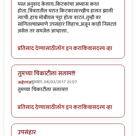
मस्त अनुवाद केलाय..किटकांचा अभ्यास करत
होता..विवरातील घरात किटकासारखीच हालत झाली
त्याची..हाच मोबीयस पट्टा होता वाटतं..तुम्ही वर
सांगितल्याप्रमाणे उपसंहार लिहाच..अजून काही निसटलं
असेल तर समजेल आम्हाला..
प्रतिसाद देण्यासाठी
लॉग इन करा
किंवा
सदस्य व्हा
तुमच्या चिकाटीला सलाम!!!
बुधवार, 08/03/2017 23:07
जव्हेरगंज
तुमच्या चिकाटीला सलाम!!!
प्रतिसाद देण्यासाठी
लॉग इन करा
किंवा
सदस्य व्हा
उपसंहार