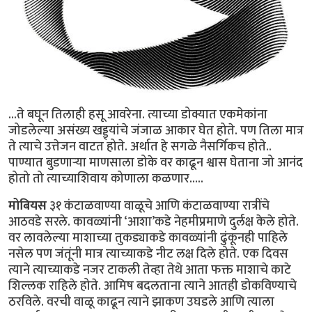
...ते बघून तिलाही हसू आवरेना. त्याच्या डोक्यात एकमेकांना
जोडलेल्या असंख्य खड्ड्यांचे जंजाळ आकार घेत होते. पण तिला मात्र
ते त्याचे उत्तेजन वाटत होते. अर्थात हे सगळे नैसर्गिकच होते..
पाण्यात बुडणार्‍या माणसाला डोके वर काढून श्वास घेताना जो आनंद
होतो तो त्याच्याशिवाय कोणाला कळणार.....
मोबियस
३१ कंटाळवाण्या वाळूचे आणि कंटाळवाण्या रात्रींचे
आठवडे सरले. कावळ्यांनी ‘आशा’कडे नेहमीप्रमाणे दुर्लक्ष केले होते.
वर लावलेल्या माशाच्या तुकड्याकडे कावळ्यांनी ढुंकूनही पाहिले
नसेल पण जंतूंनी मात्र त्याच्याकडे नीट लक्ष दिले होते. एक दिवस
त्याने त्याच्याकडे नजर टाकली तेव्हा तेथे आता फक्त माशाचे काटे
शिल्लक राहिले होते. आमिष बदलताना त्याने आतही डोकविण्याचे
ठरविले. वरची वाळू काढून त्याने झाकण उघडले आणि त्याला