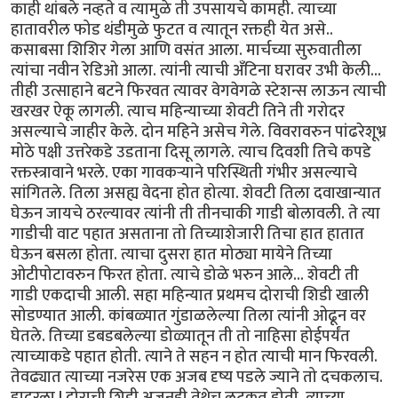
काही थांबले नव्हते व त्यामुळे ती उपसायचे कामही. त्याच्या
हातावरील फोड थंडीमुळे फुटत व त्यातून रक्तही येत असे..
कसाबसा शिशिर गेला आणि वसंत आला. मार्चच्या सुरुवातीला
त्यांचा नवीन रेडिओ आला. त्यांनी त्याची अँटिना घरावर उभी केली...
तीही उत्साहाने बटने फिरवत त्यावर वेगवेगळे स्टेशन्स लाऊन त्याची
खरखर ऐकू लागली. त्याच महिन्याच्या शेवटी तिने ती गरोदर
असल्याचे जाहीर केले. दोन महिने असेच गेले. विवरावरुन पांढरेशूभ्र
मोठे पक्षी उत्तरेकडे उडताना दिसू लागले. त्याच दिवशी तिचे कपडे
रक्तस्त्रावाने भरले. एका गावकर्‍याने परिस्थिती गंभीर असल्याचे
सांगितले. तिला असह्य वेदना होत होत्या. शेवटी तिला दवाखान्यात
घेऊन जायचे ठरल्यावर त्यांनी ती तीनचाकी गाडी बोलावली. ते त्या
गाडीची वाट पहात असताना तो तिच्याशेजारी तिचा हात हातात
घेऊन बसला होता. त्याचा दुसरा हात मोठ्या मायेने तिच्या
ओटीपोटावरुन फिरत होता. त्याचे डोळे भरुन आले... शेवटी ती
गाडी एकदाची आली. सहा महिन्यात प्रथमच दोराची शिडी खाली
सोडण्यात आली. कांबळ्यात गुंडाळलेल्या तिला त्यांनी ओढून वर
घेतले. तिच्या डबडबलेल्या डोळ्यातून ती तो नाहिसा होईपर्यंत
त्याच्याकडे पहात होती. त्याने ते सहन न होत त्याची मान फिरवली.
तेवढ्यात त्याच्या नजरेस एक अजब दृष्य पडले ज्याने तो दचकलाच.
हादरला ! दोराची शिडी अजूनही तेथेच लटकत होती. त्याच्या