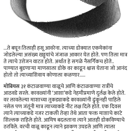
...ते बघून तिलाही हसू आवरेना. त्याच्या डोक्यात एकमेकांना
जोडलेल्या असंख्य खड्ड्यांचे जंजाळ आकार घेत होते. पण तिला मात्र
ते त्याचे उत्तेजन वाटत होते. अर्थात हे सगळे नैसर्गिकच होते..
पाण्यात बुडणार्‍या माणसाला डोके वर काढून श्वास घेताना जो आनंद
होतो तो त्याच्याशिवाय कोणाला कळणार.....
मोबियस
३१ कंटाळवाण्या वाळूचे आणि कंटाळवाण्या रात्रींचे
आठवडे सरले. कावळ्यांनी ‘आशा’कडे नेहमीप्रमाणे दुर्लक्ष केले होते.
वर लावलेल्या माशाच्या तुकड्याकडे कावळ्यांनी ढुंकूनही पाहिले
नसेल पण जंतूंनी मात्र त्याच्याकडे नीट लक्ष दिले होते. एक दिवस
त्याने त्याच्याकडे नजर टाकली तेव्हा तेथे आता फक्त माशाचे काटे
शिल्लक राहिले होते. आमिष बदलताना त्याने आतही डोकविण्याचे
ठरविले. वरची वाळू काढून त्याने झाकण उघडले आणि त्याला