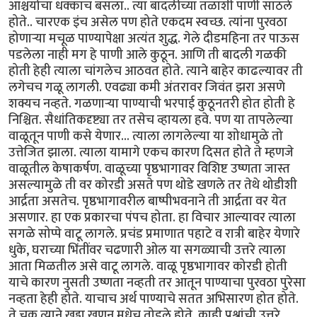
आश्चर्याचा धक्काच बसला.. त्या बादलीच्या तळाशी पाणी साठले
होते.. चारएक इंच असेल पण होते एकदम स्वच्छ. त्यांना पुरवठा
होणार्‍या मचूळ पाण्यापेक्षा अत्यंत शुद्ध. गेले दीडमहिना तर पाऊस
पडलेला नाही मग हे पाणी आले कुठून. आणि ती बादली गळकी
होती हेही त्याला चांगलेच आठवत होते. त्याने बाहेर काढल्यावर ती
लगेचच गळू लागली. एवढ्या कमी अंतरावर जिवंत झरा असणे
शक्यच नव्हते. गळणार्‍या पाण्याची भरपाई कुठूनतरी होत होती हे
निश्चित. सैधांतिकदृष्ट्या तर तसेच व्हायला हवे. पण या तापलेल्या
वाळूतून पाणी कसे येणार... त्याला लागलेल्या या शोधामुळे तो
उत्तेजित झाला. त्याला यामागे एकच कारण दिसत होते ते म्हणजे
वाळूतील केषाकर्षण. वाळूच्या पृष्ठभागावर विशिष्ट उष्णता जास्त
असल्यामुळे ती वर कोरडी असते पण थोडे खणले तर तेथे थोडीशी
आर्द्रता असतेच. पृष्ठभागावरील बाष्पीभवनाने ती आर्द्रता वर येत
असणार. हा एक प्रकारचा पंपच होता. हा विचार आल्यावर त्याला
सगळे सोप्पे वाटू लागले. प्रचंड प्रमाणात पहाटे व रात्री बाहेर येणारे
धुके, घराच्या भिंतींवर चढणारी ओल या सगळ्याची उत्तरे त्याला
आता मिळतील असे वाटू लागले. वाळू पृष्ठभागावर कोरडी होती
याचे कारण नुसती उष्णता नव्हती तर आतून पाण्याचा पुरवठा पुरेसा
नव्हता हेही होते. याचाच अर्थ पाण्याचे सतत अभिसारण होत होते.
ते चक्र त्याने खड्डा खणून मधेच तोडले होते. काही प्रश्नांची उत्तरे