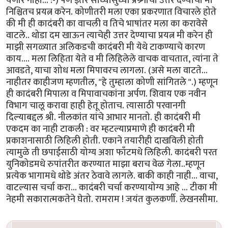
येणार नाही... :-) पण इतर साध्यासुध्या प्रश्र्नांची उत्तरे देण्याचा मी
निश्चितच प्रयत्न करेन. कोणीतरी मला एका प्रकरणात विचारले होते
की मी ही कादंबरी का वाचली व तिचे भाषांतर मला का करावेसे
वाटले.. थोडा दम खाऊन त्याचेही उत्तर देण्याचा प्रयत्न मी करेन ही
माझी सगळ्यात अलिकडची कादंबरी मी येथे टाकण्याचे कारण
काय.... मला लिहिता येते व मी लिहिलेले वाचक वाचतात, त्यांना ते
आवडते, याचा शोध मला मिपावरच लागला. (असे मला वाटते...
नाहीतर काहीजण म्हणतील, "हे तुम्हाला कोणी सांगितले ''.) म्हणून
ही कादंबरी मिपाला व मिपावाचकांना अर्पण. शिवाय एक नवीन
विभाग चालू करावा हाही हेतू होताच. त्यासाठी परवानगी
दिल्याबद्दल श्री. नीलकांत यांचे आभार मानतो. ही कादंबरी मी
एकदम का नाही टाकली : वर म्हटल्याप्रमाणे ही कादंबरी मी
प्रकाशनासाठी लिहिली होती. एकाने तयारीही दाखविली होती
त्यामुळे ती छपाईसाठी योग्य अशा फाँटमधे लिहिली. कादंबरी परत
युनिकोडमधे रुपांतरीत करण्यात माझा बराच वेळ गेला..म्हणून
प्रत्येक भागामधे थोडे अंतर ठेवावे लागले. बाकी काही नाही... वाचा,
वाटल्यास चर्चा करा... कादंबरी चर्चा करण्यायोग्य आहे ... टीका मी
नेहमी सकारात्मकतेने घेतो. रामराम ! जयंत कुलकर्णी. लेखनसीमा.