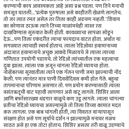
करण्याची काय आवश्यकता आहे असा प्रश्न पडला. पण तिने मनाची
समजूत घातली...‘प्रत्येक पुरुषाला असे काहीतरी खेळणे लागतेच.
तो जर त्यात रमत असेल तर तिला काही अडचण नव्हती.’ शिवाय
का कोणास ठाऊक त्याने तिच्या माळांमधेही जास्त रस
दाखविण्यास सुरुवात केली होती. कावळ्याचा सापळा सोडून
देऊ...पण तिला एकंदरीत त्याचा फायदाच वाटत होता. अर्थात या
सगळ्यात त्याचाही स्वार्थ होताच. त्याला रेडिओवर हवामानाच्या
अंदाजात हवामानाचे अचूक आकडे मिळायचे जे त्याला त्याच्या
गणितात उपयोगी पडायचे. तो रेडिओ त्यांच्यातील एक महत्वाचा
दुवा झाला. त्याला एक अजून चांगला रेडिओ घ्यायचा होता.
नोव्हेंबरच्या सुरवातीला त्याने एक गॅलन पाणी जमा झाल्याची नोंद
केली. पण त्यानंतर मात्र पाणी दिवसेंदिवस कमी होत गेले. बहुधा
तापमानाचा परिणाम असणार तो. पण प्रयोग करण्यासाठी त्याला
वसंतऋतूची वाट पहावी लागणार असे वाटू लागले. शिशिर आला
आणि बर्फासारख्या थंडगार वाळूचे कण उडू लागले. त्याला चांगल्या
प्रतीचा रेडिओ घ्यायचा असल्यामुळे तो तिला तिच्या कामात मदत
करु लागला. एक बाब चांगली होती, त्या विवरात वार्‍यापासून
संरक्षण होत असे पण सूर्याचे दर्शन न झाल्यामुळे मनावर मळभ
साठत असे हा एक तोटा होताच. शिशिर असला तरी वाळू उडण्याचे