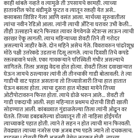
काही थांबले नव्हते व त्यामुळे ती उपसायचे कामही. त्याच्या
हातावरील फोड थंडीमुळे फुटत व त्यातून रक्तही येत असे..
कसाबसा शिशिर गेला आणि वसंत आला. मार्चच्या सुरुवातीला
त्यांचा नवीन रेडिओ आला. त्यांनी त्याची अँटिना घरावर उभी केली...
तीही उत्साहाने बटने फिरवत त्यावर वेगवेगळे स्टेशन्स लाऊन त्याची
खरखर ऐकू लागली. त्याच महिन्याच्या शेवटी तिने ती गरोदर
असल्याचे जाहीर केले. दोन महिने असेच गेले. विवरावरुन पांढरेशूभ्र
मोठे पक्षी उत्तरेकडे उडताना दिसू लागले. त्याच दिवशी तिचे कपडे
रक्तस्त्रावाने भरले. एका गावकर्‍याने परिस्थिती गंभीर असल्याचे
सांगितले. तिला असह्य वेदना होत होत्या. शेवटी तिला दवाखान्यात
घेऊन जायचे ठरल्यावर त्यांनी ती तीनचाकी गाडी बोलावली. ते त्या
गाडीची वाट पहात असताना तो तिच्याशेजारी तिचा हात हातात
घेऊन बसला होता. त्याचा दुसरा हात मोठ्या मायेने तिच्या
ओटीपोटावरुन फिरत होता. त्याचे डोळे भरुन आले... शेवटी ती
गाडी एकदाची आली. सहा महिन्यात प्रथमच दोराची शिडी खाली
सोडण्यात आली. कांबळ्यात गुंडाळलेल्या तिला त्यांनी ओढून वर
घेतले. तिच्या डबडबलेल्या डोळ्यातून ती तो नाहिसा होईपर्यंत
त्याच्याकडे पहात होती. त्याने ते सहन न होत त्याची मान फिरवली.
तेवढ्यात त्याच्या नजरेस एक अजब दृष्य पडले ज्याने तो दचकलाच.
हादरला ! दोराची शिडी अजूनही तेथेच लटकत होती. त्याच्या