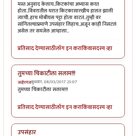
मस्त अनुवाद केलाय..किटकांचा अभ्यास करत
होता..विवरातील घरात किटकासारखीच हालत झाली
त्याची..हाच मोबीयस पट्टा होता वाटतं..तुम्ही वर
सांगितल्याप्रमाणे उपसंहार लिहाच..अजून काही निसटलं
असेल तर समजेल आम्हाला..
प्रतिसाद देण्यासाठी
लॉग इन करा
किंवा
सदस्य व्हा
तुमच्या चिकाटीला सलाम!!!
बुधवार, 08/03/2017 23:07
जव्हेरगंज
तुमच्या चिकाटीला सलाम!!!
प्रतिसाद देण्यासाठी
लॉग इन करा
किंवा
सदस्य व्हा
उपसंहार