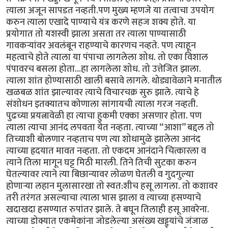
त्याला अजून सापडत नव्हती.पण मुख्य म्हणजे या तत्वाचा उपयोग
करुन त्याला एखादे पाण्याचे यंत्र करणे सहज शक्य होते. या
प्रयोगात तो यशस्वी झाला असता तर त्याला पाण्यासाठी
गावकर्‍यांवर अवलंबून राहण्याचे कारणच नव्हते. पण त्याहून
महत्वाचे होते त्याला या पंपाचा लागलेला शोध. तो एका विशाल
पंपावरच बसला होता...हा लागलेला शोध. तो उत्तेजित झाला.
त्याला शांत होण्यासाठी खाली बसावे लागले. थोड्यावेळाने मनातील
खळबळ शांत झाल्यावर त्याचे विचारचक्र सुरु झाले. त्याचे हे
संशोधन इतक्यातच कोणाला सांगायची त्याला गरज नव्हती.
पुढच्या प्रयत्नावेळी हा त्याचा हुकमी एक्का असणार होता. पण
त्याला त्याचा आनंद लपवता येत नव्हता. त्याच्या “आशा” बद्दल तो
तिच्याशी बोलणार नव्हताच पण त्या शोधामुळे झालेला आनंद
त्याच्या ह्रदयात मावत नव्हता. तो एकदम आनंदाने चित्कारला व
त्याने तिला मागून घट्ट मिठी मारली. तिने तिची सुटका करुन
घेतल्यावर त्याने त्या बिछान्यावर लोळण घेतली व गुदगुल्या
होणार्‍या लहान मुलासारखा तो स्वत:शीच हसू लागला. तो कशावर
तरी तरंगत असल्याचा त्याला भास झाला व त्याच्या हसण्याचे
खदाखदा हसण्यात रुपांतर झाले. ते बघून तिलाही हसू आवरेना.
त्याच्या डोक्यात एकमेकांना जोडलेल्या असंख्य खड्ड्यांचे जंजाळ