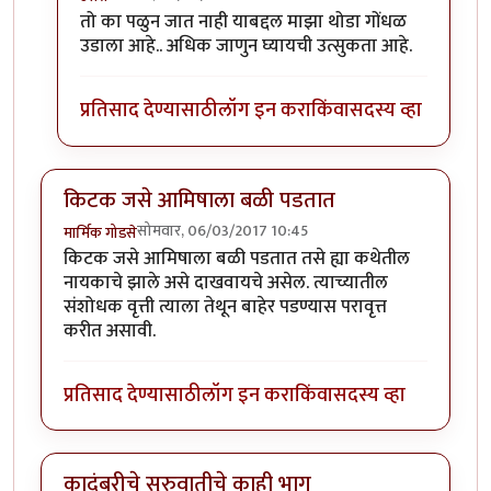
In reply to
कादंबरी आवडली.
by
उत्तरा
तो का पळुन जात नाही याबद्दल माझा थोडा गोंधळ
उडाला आहे.. अधिक जाणुन घ्यायची उत्सुकता आहे.
प्रतिसाद देण्यासाठी
लॉग इन करा
किंवा
सदस्य व्हा
किटक जसे आमिषाला बळी पडतात
सोमवार, 06/03/2017 10:45
मार्मिक गोडसे
किटक जसे आमिषाला बळी पडतात तसे ह्या कथेतील
नायकाचे झाले असे दाखवायचे असेल. त्याच्यातील
संशोधक वृत्ती त्याला तेथून बाहेर पडण्यास परावृत्त
करीत असावी.
प्रतिसाद देण्यासाठी
लॉग इन करा
किंवा
सदस्य व्हा
कादंबरीचे सुरुवातीचे काही भाग