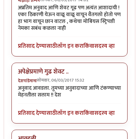
माझीही शॅम्पेन
अप्रतिम अनुवाद आणि शेवट गूढ पण अत्यंत आशादायी !
एका ठिकाणी येऊन वाळू वाळू वाचून वैतगलो होतो पण
हा भाग वाचून छान वाटल , कथेचा मोबियस स्ट्रिपशी
नेमका सबंध कळला नाही
प्रतिसाद देण्यासाठी
लॉग इन करा
किंवा
सदस्य व्हा
अपेक्षेप्रमाणे गुढ शेवट ..
सोमवार, 06/03/2017 15:32
देशपांडेमामा
अनुवाद आवडला. तुमच्या अनुवादाच्या आणि टंकण्याच्या
मेहनतीला सलाम !! देश
प्रतिसाद देण्यासाठी
लॉग इन करा
किंवा
सदस्य व्हा
आवडली