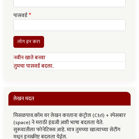
पासवर्ड
लॉग इन करा
नवीन खाते बनवा
तुमचा पासवर्ड बदला.
लेखन मदत
मिसळपाव.कॉम वर लेखन करताना कंट्रोल (Ctrl) + स्पेसबार
(space) ने मराठी इंग्रजी अशी भाषा बदलता येते.
सुरूवातीला फोनेटिक्स आहे. मात्र तुमच्या खात्याच्या सेटींग
मधून इनस्क्रीप्ट बदलता येईल.