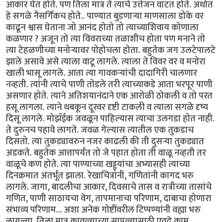
आकार घेत होते. पण तिला मात्र ते त्याचे उत्तेजन वाटत होते. अर्थात
हे सगळे नैसर्गिकच होते.. पाण्यात बुडणार्‍या माणसाला डोके वर
काढून श्वास घेताना जो आनंद होतो तो त्याच्याशिवाय कोणाला
कळणार ? अजून तो त्या विवराच्या तळाशीच होता पण मनाने तो
त्या टेहळणीच्या मनोर्‍यावर पोहोचला होता. बहुतेक जग उलटेपालटे
झाले असावे असे त्याला वाटू लागले. त्याला ते विवर वर व मनोरा
खाली भासू लागले. आता त्या गावकर्‍यांची दादागिरी चालणार
नव्हती. त्यांनी त्याचे पाणी तोडले तरी त्याच्याकडे आता भरपूर पाणी
असणार होते. त्याने अतिशयानंदाने एक आरोळी ठोकली व तो परत
हसू लागला. त्याने थबकून दूरवर दृष्टी टाकली व त्याला सगळे दृष्य
दिसू लागले. मोझॅईक जवळून पाहिल्यास त्याचा उलगडा होत नाही.
ते दुरुनच पहावे लागते. जवळ गेल्यास त्यातील एक तुकडाच
दिसतो. त्या तुकड्यावरुन नजर काढली की ती दुसर्‍या तुकड्यात
अडकते. बहुतेक आत्तापर्यंत तो जे पहात होता ती वाळू नव्हती तर
वाळूचे कण होते. त्या पाण्याच्या खड्ड्यांचा अभ्यासही त्याच्या
दिनक्रमात अंतर्भूत झाला. रेखाचित्रांनी, गणितांनी कागद भरु
लागले. जागा, बादलीचा आकार, दिवसाचे तास व रात्रीच्या तासांचे
गणित, पाणी साठायचा वेग, तापमानाचा परिणाम, दाबाचा होणारा
संभाव्य परिणाम... अशा अनेक गोष्टींवरील टिप्पण्यांनी वह्या भरु
लागल्या. तिला मात्र कावळ्याच्या सापळ्यासाठी एवढे काम