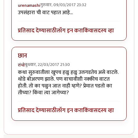
गुरुवार, 09/03/2017 23:32
urenamashi
उपसंहारा ची वाट पहात आहे...
प्रतिसाद देण्यासाठी
लॉग इन करा
किंवा
सदस्य व्हा
छान
बुधवार, 22/03/2017 21:30
रांचो
कथा सुरुवातीला खुपच हळु हळु उलगडतेय असे वाटले.
थोडे बोअरपण झाले. पण वाचावीशी नक्कीच वाटत
होती. तो का पळुन जात नाही म्हणे? प्रेमात पडतो का
तीच्या? किंवा त्या जागेच्या?
प्रतिसाद देण्यासाठी
लॉग इन करा
किंवा
सदस्य व्हा