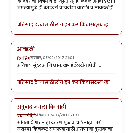
कादंबरीचा विषय थोडा गूढ असूनही केवळ अनुवाद छान
जमल्यामुळे ही कादंबरी वाचवीशी वाटली व आवडलीही.
प्रतिसाद देण्यासाठी
लॉग इन करा
किंवा
सदस्य व्हा
आवडली
रविवार, 05/03/2017 21:01
रिम झिम
अतिशय सुंदर आणि छान. खुप इंटरेस्टींग होती.....
प्रतिसाद देण्यासाठी
लॉग इन करा
किंवा
सदस्य व्हा
अनुवाद जमला कि नाही
रविवार, 05/03/2017 21:31
वरुण मोहिते
सांगता येणार नाही कारण मूळ वाचलं नाही . तरी
जराश्या किचकट समजण्यासाठी असणाऱ्या पुस्तकाचा