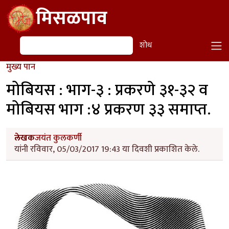
Skip to main content
मिसळपाव
शोध
शोध
मुख्य पान
मोबियस : भाग-३ : प्रकरणे ३१-३२ व
मोबियस भाग :४ प्रकरण ३३ समाप्त.
लेखक
जयंत कुलकर्णी
यांनी रविवार, 05/03/2017 19:43 या दिवशी प्रकाशित केले.