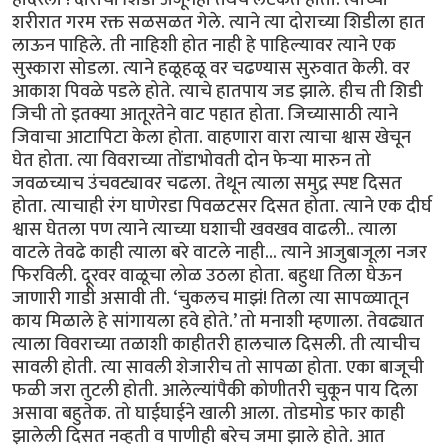
शरीरात गरम रक्त सळसळत गेले. त्याने त्या दोराच्या शिडीला हात
लाऊन पाहिले. ती नाहिशी होत नाही हे पाहिल्यावर त्याने एक
सुस्कारा सोडला. त्याने हळूहळू वर चढण्यास सुरुवात केली. वर
आकाश पिवळे पडले होते. त्याचे हातपाय जड झाले. हीच ती शिडी
जिची तो इतक्या आतूरतेने वाट पहात होता. जिच्यासाठी त्याने
जिवाचा आटापिटा केला होता. वाहणारा वारा त्याचा श्वास खेचून
घेत होता. त्या विवराच्या तोंडाभोवती दोन फेर्‍या मारुन तो
जवळच्याच उंचवट्यावर चढला. तेथून त्याला समुद्र स्पष्ट दिसत
होता. त्याचाही रंग घाणेरडा पिवळटसर दिसत होता. त्याने एक दीर्घ
श्वास घेतला पण त्याने त्याच्या घशाची खवखव वाढली.. त्याला
वाटले तेवढे काही त्याला बरे वाटले नाही... त्याने आजुबाजूला नजर
फिरविली. दूरवर वाळूचा लोळ उठला होता. बहुधा तिला घेऊन
जाणारी गाडी असावी ती. ‘चुकलच माझं! तिला त्या सापळ्यातून
काय मिळाले हे सांगायला हवे होते.’ तो मनाशी म्हणाला. तेवढ्यात
त्याला विवराच्या तळाशी काहीतरी हालचाल दिसली. ती त्याचीच
सावली होती. त्या सावली शेजारीच तो सापळा होता. एका बाजूची
फळी जरा तुटली होती. आलेल्यांपैकी कोणीतरी चुकून पाय दिला
असावा बहुतेक. तो घाईघाईने खाली आला. तोडमोड फार काही
झालेली दिसत नव्हती व पाणीही बरेच जमा झाले होते. आत