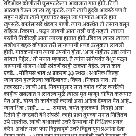
रेडिओवर कोणीतरी घुसमटलेल्या आवाजात गात होते. तिची
आठवण येऊन त्याला रडू फुटले. त्याने त्याचे हुंदके आवरले पण ते
सहन न होता त्याने गुडघ्यावर बसून त्या पाण्यात आपले हात
खुपसले. बर्फासारखे थंडगार पाणी. त्याच अवस्थेत तो तसाच बसून
राहिला. रिकामा... पळून जायची आता तशी घाई नव्हती. त्याच्या
परतीचे तिकीटही आता त्याच्या हातात होते..शिवाय त्याला त्याच्या
संशोधनाबद्दल कोणालातरी सांगण्याची प्रचंड उत्सुकता लागली
होती. गावकर्‍यांनाच त्याचा उपयोग होता. ‘आज नाहीतर उद्या त्यांना
सांगता येईल..’ तो मनात म्हणाला. ते त्यांना सांगेपर्यंत येथून पळून
जाण्याची योजना थोडी लांबणीवरही टाकता येईल. त्यात काय
एवढे....
मोबियस भाग :४ प्रकरण ३३
स्थळ : स्थानिक जिल्हा
न्यायालय हरवलेल्या व्यक्तिंबाबत : विषय : निकाल नाव : तो
तक्रारदार : त्याची आई. नियमानुसार सात वर्षात वरील व्यक्तीची
काहीच खबरबात न लागल्यामुळे त्याला मृत म्हणून घोषित करण्यात
येत आहे.. योग्य ती कार्यवाही करावी असा आदेश देण्यात येत आहे...
न्यायाधिश : सही............. समाप्त. जयंत कुलकर्णी. मित्रहो अशा
रितीने ही कादंबरी येथे संपली. काही प्रश्र्न तुमच्या मनात निश्चितच
उभे राहतील. त्यांची यथाशक्ती उत्तरे देण्याचा मी निश्चितच प्रयत्न
करेन. अर्थात मला फार विद्वत्तापूर्ण उत्तरे विद्वत्तापूर्ण प्रश्र्नांना देता