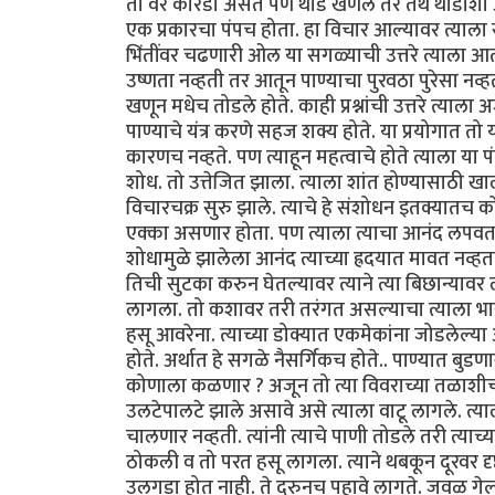
ती वर कोरडी असते पण थोडे खणले तर तेथे थोडीशी आर्
एक प्रकारचा पंपच होता. हा विचार आल्यावर त्याला सगळे
भिंतींवर चढणारी ओल या सगळ्याची उत्तरे त्याला आ
उष्णता नव्हती तर आतून पाण्याचा पुरवठा पुरेसा नव्हत
खणून मधेच तोडले होते. काही प्रश्नांची उत्तरे त्या
पाण्याचे यंत्र करणे सहज शक्य होते. या प्रयोगात त
कारणच नव्हते. पण त्याहून महत्वाचे होते त्याला 
शोध. तो उत्तेजित झाला. त्याला शांत होण्यासाठी ख
विचारचक्र सुरु झाले. त्याचे हे संशोधन इतक्यातच को
एक्का असणार होता. पण त्याला त्याचा आनंद लपवता य
शोधामुळे झालेला आनंद त्याच्या ह्रदयात मावत नव्हत
तिची सुटका करुन घेतल्यावर त्याने त्या बिछान्याव
लागला. तो कशावर तरी तरंगत असल्याचा त्याला भास
हसू आवरेना. त्याच्या डोक्यात एकमेकांना जोडलेल्या अ
होते. अर्थात हे सगळे नैसर्गिकच होते.. पाण्यात बुड
कोणाला कळणार ? अजून तो त्या विवराच्या तळाशीच ह
उलटेपालटे झाले असावे असे त्याला वाटू लागले. त्या
चालणार नव्हती. त्यांनी त्याचे पाणी तोडले तरी त्
ठोकली व तो परत हसू लागला. त्याने थबकून दूरवर दृ
उलगडा होत नाही. ते दुरुनच पहावे लागते. जवळ गे