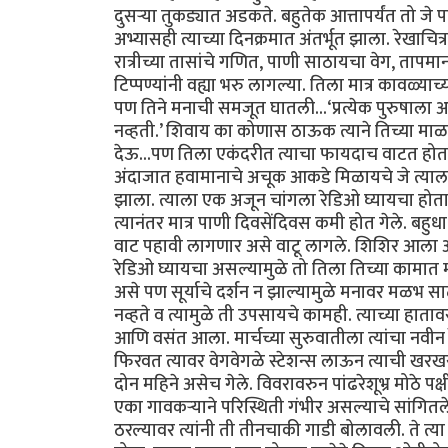
दुसर्‍या तुकड्यात अडकते. बहुतेक आत्तापर्यंत तो जे प
अभ्यासही त्याच्या दिनक्रमात अंतर्भूत झाला. रेखा
रात्रीच्या तासांचे गणित, पाणी साठायचा वेग, तापमा
टिप्पण्यांनी वह्या भरु लागल्या. तिला मात्र कावळ
पण तिने मनाची समजूत घातली...‘प्रत्येक पुरुषा
नव्हती.’ शिवाय का कोणास ठाऊक त्याने तिच्या माळ
देऊ...पण तिला एकंदरीत त्याचा फायदाच वाटत होता. 
अंदाजात हवामानाचे अचूक आकडे मिळायचे जे त्याला 
झाला. त्याला एक अजून चांगला रेडिओ घ्यायचा होता. 
त्यानंतर मात्र पाणी दिवसेंदिवस कमी होत गेले. ब
वाट पहावी लागणार असे वाटू लागले. शिशिर आला आणि
रेडिओ घ्यायचा असल्यामुळे तो तिला तिच्या कामात म
असे पण सूर्याचे दर्शन न झाल्यामुळे मनावर मळभ 
नव्हते व त्यामुळे ती उपसायचे कामही. त्याच्या हात
आणि वसंत आला. मार्चच्या सुरुवातीला त्यांचा नवीन र
फिरवत त्यावर वेगवेगळे स्टेशन्स लाऊन त्याची खरखर
दोन महिने असेच गेले. विवरावरुन पांढरेशूभ्र मोठे पक्ष
एका गावकर्‍याने परिस्थिती गंभीर असल्याचे सांगित
ठरल्यावर त्यांनी ती तीनचाकी गाडी बोलावली. ते त