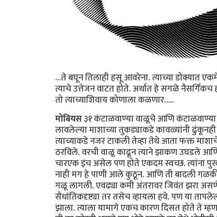
...ते बघून तिलाही हसू आवरेना. त्याच्या डोक्यात एक
त्याचे उत्तेजन वाटत होते. अर्थात हे सगळे नैसर्गिकच
तो त्याच्याशिवाय कोणाला कळणार.....
मोबियस
३१ कंटाळवाण्या वाळूचे आणि कंटाळवाण्या रात्
लावलेल्या माशाच्या तुकड्याकडे कावळ्यांनी ढुंकूनही 
त्याच्याकडे नजर टाकली तेव्हा तेथे आता फक्त माश
ठरविले. वरची वाळू काढून त्याने झाकण उघडले आणि 
चारएक इंच असेल पण होते एकदम स्वच्छ. त्यांना पुरव
नाही मग हे पाणी आले कुठून. आणि ती बादली गळकी ह
गळू लागली. एवढ्या कमी अंतरावर जिवंत झरा असणे शक
सैधांतिकदृष्ट्या तर तसेच व्हायला हवे. पण या तापलेल
झाला. त्याला यामागे एकच कारण दिसत होते ते म्हणजे