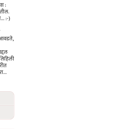
िश :
ाहतील.
... :-)
ी
 आवडते,
द्दल
 लिहिली
तरीत
ा...