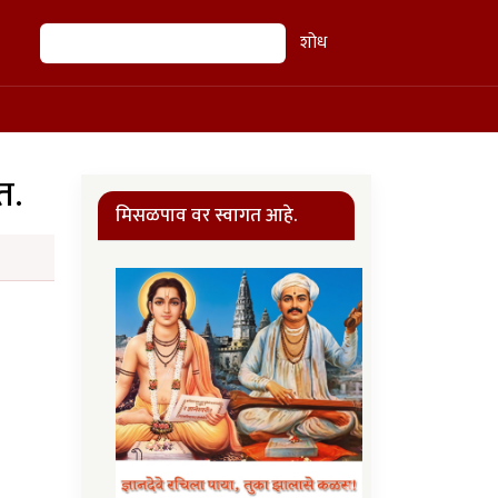
शोध
शोध
त.
मिसळपाव वर स्वागत आहे.