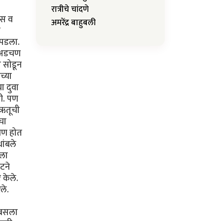
रात्रीचे चांदणे
ास व
अमरेंद्र बाहुबली
ल
 पडला.
ी अडचण
ा सोडून
च्या
ा दुवा
ली. पण
तऋतूची
चा
्षण होत
ांबले
ेला
टने
 केले.
ले.
 बसला