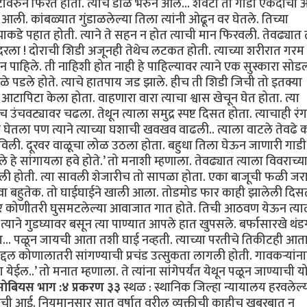
पोटावरुन फिरत होता. त्याचे डोळे भरुन आले... शेवटी ती गाडी एकदाची
ली. कांबळ्यात गुंडाळलेल्या तिला त्यांनी ओढून वर घेतले. तिच्या
्याकडे पहात होती. त्याने ते सहन न होत त्याची मान फिरवली. तेवढ्यात त्
रला ! दोराची शिडी अजूनही तेथेच लटकत होती. त्याच्या शरीरात गरम 
पाहिले. ती नाहिशी होत नाही हे पाहिल्यावर त्याने एक सुस्कारा सोडला
 पडले होते. त्याचे हातपाय जड झाले. हीच ती शिडी जिची तो इतक्या
आटापिटा केला होता. वाहणारा वारा त्याचा श्वास खेचून घेत होता. त्या
 उंचवट्यावर चढला. तेथून त्याला समुद्र स्पष्ट दिसत होता. त्याचाही रंग
 घेतला पण त्याने त्याच्या घशाची खवखव वाढली.. त्याला वाटले तेवढे 
फिरविली. दूरवर वाळूचा लोळ उठला होता. बहुधा तिला घेऊन जाणारी गाड
हे सांगायला हवे होते.’ तो मनाशी म्हणाला. तेवढ्यात त्याला विवराच्य
 होती. त्या सावली शेजारीच तो सापळा होता. एका बाजूची फळी जरा
ावा बहुतेक. तो घाईघाईने खाली आला. तोडमोड फार काही झालेली दिस
वर कोणीतरी घुसमटलेल्या आवाजात गात होते. तिची आठवण येऊन त्याल
ा त्याने गुडघ्यावर बसून त्या पाण्यात आपले हात खुपसले. बर्फासारखे थंड
ा... पळून जायची आता तशी घाई नव्हती. त्याच्या परतीचे तिकीटही आत
ाबद्दल कोणालातरी सांगण्याची प्रचंड उत्सुकता लागली होती. गावकर्‍यांन
येईल..’ तो मनात म्हणाला. ते त्यांना सांगेपर्यंत येथून पळून जाण्याची 
मोबियस भाग :४ प्रकरण ३३
स्थळ : स्थानिक जिल्हा न्यायालय हरवलेल्
 त्याची आई. नियमानुसार सात वर्षात वरील व्यक्तीची काहीच खबरबात न