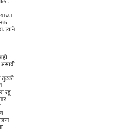
 आली.
याच्या
रक्त
. त्याने
काही
ी असावी
ा
 तुटली
त
ा रडू
गार
ा
ाच
योजना
या