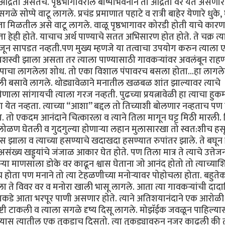
द्रता असतेच. पृष्ठभागावरील बाष्पीभवनाने ती आर्द्रता वर येत असणार
 सोप्पे वाटू लागले. प्रचंड प्रमाणात पहाटे व रात्री बाहेर येणारे धुके, 
ता मिळतील असे वाटू लागले. वाळू पृष्ठभागावर कोरडी होती याचे कारण
ा हेही होते. याचाच अर्थ पाण्याचे सतत अभिसारण होत होते. ते चक्र त्यान
ला अजून सापडत नव्हती.पण मुख्य म्हणजे या तत्वाचा उपयोग करुन त्याला 
ो यशस्वी झाला असता तर त्याला पाण्यासाठी गावकर्‍यांवर अवलंबून राहण्
या पंपाचा लागलेला शोध. तो एका विशाल पंपावरच बसला होता...हा लागल
ाली बसावे लागले. थोड्यावेळाने मनातील खळबळ शांत झाल्यावर त्याचे
णाला सांगायची त्याला गरज नव्हती. पुढच्या प्रयत्नावेळी हा त्याचा हुक
ेत नव्हता. त्याच्या “आशा” बद्दल तो तिच्याशी बोलणार नव्हताच पण त
ा. तो एकदम आनंदाने चित्कारला व त्याने तिला मागून घट्ट मिठी मारली. 
र लोळण घेतली व गुदगुल्या होणार्‍या लहान मुलासारखा तो स्वत:शीच हस
 झाला व त्याच्या हसण्याचे खदाखदा हसण्यात रुपांतर झाले. ते बघून
संख्य खड्ड्यांचे जंजाळ आकार घेत होते. पण तिला मात्र ते त्याचे उत्ते
णार्‍या माणसाला डोके वर काढून श्वास घेताना जो आनंद होतो तो त्याच्या
ोता पण मनाने तो त्या टेहळणीच्या मनोर्‍यावर पोहोचला होता. बहुत
ला ते विवर वर व मनोरा खाली भासू लागले. आता त्या गावकर्‍यांची दादा
याच्याकडे आता भरपूर पाणी असणार होते. त्याने अतिशयानंदाने एक आरोळी
ष्टी टाकली व त्याला सगळे दृष्य दिसू लागले. मोझॅईक जवळून पाहिल्यास
ल्यास त्यातील एक तुकडाच दिसतो. त्या तुकड्यावरुन नजर काढली की 