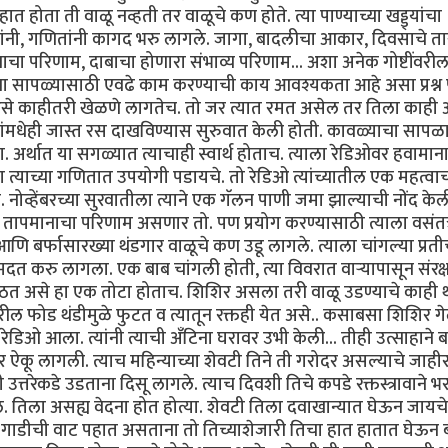
हात होता ती वाळू नव्हती तर वाळूचे कण होते. त्या पाण्याच्या खड्ड्यांचा
चित्रांनी, गणितांनी कागद भरु लागले. जागा, बादलीचा आकार, दिवसाचे त
नाचा परिणाम, दाबाचा होणारा संभाव्य परिणाम... अशा अनेक गोष्टींवरी
्याच्या सापळ्यासाठी एवढे काम करण्याची काय आवश्यकता आहे असा प्रश्न
ला असे काहीतरी खेळणे लागतेच. तो जर त्यात रमत असेल तर तिला काह
ांमधेही जास्त रस दाखविण्यास सुरुवात केली होती. कावळ्याचा सापळ
अर्थात या सगळ्यात त्याचाही स्वार्थ होताच. त्याला रेडिओवर हवामाना
त्याच्या गणितात उपयोगी पडायचे. तो रेडिओ त्यांच्यातील एक महत्वाच
नोव्हेंबरच्या सुरवातीला त्याने एक गॅलन पाणी जमा झाल्याची नोंद के
हुधा तापमानाचा परिणाम असणार तो. पण प्रयोग करण्यासाठी त्याला वसं
 बर्फासारख्या थंडगार वाळूचे कण उडू लागले. त्याला चांगल्या प्रती
दत करु लागला. एक बाब चांगली होती, त्या विवरात वार्‍यापासून संरक
साठत असे हा एक तोटा होताच. शिशिर असला तरी वाळू उडण्याचे काही थ
ावरील फोड थंडीमुळे फुटत व त्यातून रक्तही येत असे.. कसाबसा शिशिर ग
ेडिओ आला. त्यांनी त्याची अँटिना घरावर उभी केली... तीही उत्साहाने ब
 ऐकू लागली. त्याच महिन्याच्या शेवटी तिने ती गरोदर असल्याचे जाहीर
ी उत्तरेकडे उडताना दिसू लागले. त्याच दिवशी तिचे कपडे रक्तस्त्रावाने भर
ले. तिला असह्य वेदना होत होत्या. शेवटी तिला दवाखान्यात घेऊन जायचे
्या गाडीची वाट पहात असताना तो तिच्याशेजारी तिचा हात हातात घेऊन