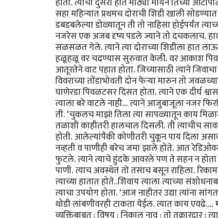
होता. त्याचा दुसरा हात मोठ्या मायेने तिच्या ओटी
सहा महिन्यात प्रथमच दोराची शिडी खाली सोडण्यात आ
डबडबलेल्या डोळ्यातून ती तो नाहिसा होईपर्यंत त्याच
नजरेस एक अजब दृष्य पडले ज्याने तो दचकलाच. हाद
सळसळत गेले. त्याने त्या दोराच्या शिडीला हात लाऊन 
हळूहळू वर चढण्यास सुरुवात केली. वर आकाश पिवळे
आतूरतेने वाट पहात होता. जिच्यासाठी त्याने जिवाचा 
विवराच्या तोंडाभोवती दोन फेर्‍या मारुन तो जवळच्याच
घाणेरडा पिवळटसर दिसत होता. त्याने एक दीर्घ श्वास
त्याला बरे वाटले नाही... त्याने आजुबाजूला नजर 
ती. ‘चुकलच माझं! तिला त्या सापळ्यातून काय मिळाले 
तळाशी काहीतरी हालचाल दिसली. ती त्याचीच सावली
होती. आलेल्यांपैकी कोणीतरी चुकून पाय दिला अस
नव्हती व पाणीही बरेच जमा झाले होते. आत रेडिओ
फुटले. त्याने त्याचे हुंदके आवरले पण ते सहन न होत
पाणी. त्याच अवस्थेत तो तसाच बसून राहिला. रिकाम
त्याच्या हातात होते..शिवाय त्याला त्याच्या संशोधन
त्याचा उपयोग होता. ‘आज नाहीतर उद्या त्यांना सांगता 
थोडी लांबणीवरही टाकता येईल. त्यात काय एवढे....
व्यक्तिंबाबत : विषय : निकाल नाव : तो तक्रारदार :