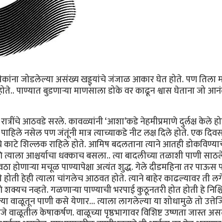
मेकांना जोडलेल्या असंख्य खड्ड्यांचे जंजाळ आकार घेत होते. पण तिला मात
 होते.. पाण्यात बुडणार्‍या माणसाला डोके वर काढून श्वास घेताना जो आन
रींचे आठवडे सरले. कावळ्यांनी ‘आशा’कडे नेहमीप्रमाणे दुर्लक्ष केले हो
पाहिले नसेल पण जंतूंनी मात्र त्याच्याकडे नीट लक्ष दिले होते. एक दिवस 
ाचे काटे शिल्लक राहिले होते. आमिष बदलताना त्याने आतही डोकविण्याच
त्याला आश्चर्याचा धक्काच बसला.. त्या बादलीच्या तळाशी पाणी साठले
ठा होणार्‍या मचूळ पाण्यापेक्षा अत्यंत शुद्ध. गेले दीडमहिना तर पाऊस
ोती हेही त्याला चांगलेच आठवत होते. त्याने बाहेर काढल्यावर ती ल
्यच नव्हते. गळणार्‍या पाण्याची भरपाई कुठूनतरी होत होती हे निश्च
्या वाळूतून पाणी कसे येणार... त्याला लागलेल्या या शोधामुळे तो उत्ते
 वाळूतील केषाकर्षण. वाळूच्या पृष्ठभागावर विशिष्ट उष्णता जास्त असल