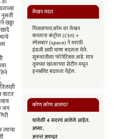
. हा
घराच्या
लेखन मदत
 नुसती
े खड्डा
मिसळपाव.कॉम वर लेखन
एखादे
करताना कंट्रोल (Ctrl) +
याचे
स्पेसबार (space) ने मराठी
ेला
इंग्रजी अशी भाषा बदलता येते.
सुरूवातीला फोनेटिक्स आहे. मात्र
मी
तुमच्या खात्याच्या सेटींग मधून
्या
इनस्क्रीप्ट बदलता येईल.
तिने
ू
 तिलाही
जन वाटत
शिवाय
कोण कोण आलंय?
ेक जग
गिरी
यावेळी 4 सदस्यं आलेले आहेत.
अभ्या..
 त्याचा
ती
अनन्त अवधुत