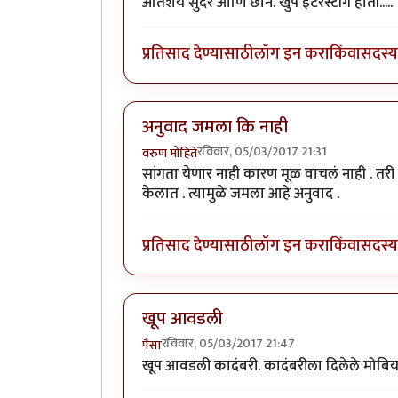
अतिशय सुंदर आणि छान. खुप इंटरेस्टींग होती.....
प्रतिसाद देण्यासाठी
लॉग इन करा
किंवा
सदस्य 
अनुवाद जमला कि नाही
रविवार, 05/03/2017 21:31
वरुण मोहिते
सांगता येणार नाही कारण मूळ वाचलं नाही . त
केलात . त्यामुळे जमला आहे अनुवाद .
प्रतिसाद देण्यासाठी
लॉग इन करा
किंवा
सदस्य 
खूप आवडली
रविवार, 05/03/2017 21:47
पैसा
खूप आवडली कादंबरी. कादंबरीला दिलेले मोबिय