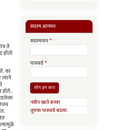
सदस्य आगमन
सदस्यनाम
्र ते
ंद होतो
पासवर्ड
ते. वर
त्याने
े
लॉग इन करा
 होते..
 पडलेला
नवीन खाते बनवा
गेचच
तुमचा पासवर्ड बदला.
ित.
जित
्यामुळे