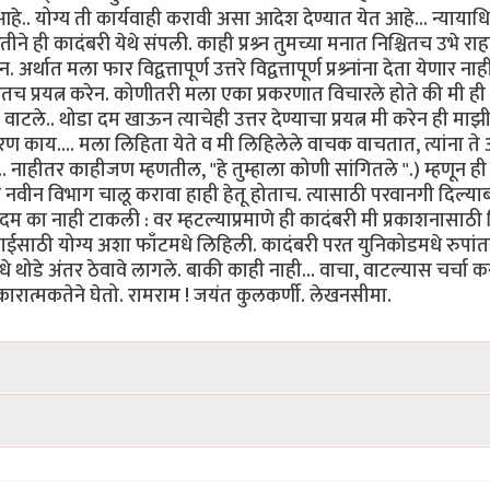
हे.. योग्य ती कार्यवाही करावी असा आदेश देण्यात येत आहे... न्यायाध
रितीने ही कादंबरी येथे संपली. काही प्रश्र्न तुमच्या मनात निश्चितच उभे र
अर्थात मला फार विद्वत्तापूर्ण उत्तरे विद्वत्तापूर्ण प्रश्र्नांना देता येणार नाही
 निश्चितच प्रयत्न करेन. कोणीतरी मला एका प्रकरणात विचारले होते की मी ही
टले.. थोडा दम खाऊन त्याचेही उत्तर देण्याचा प्रयत्न मी करेन ही माझ
 काय.... मला लिहिता येते व मी लिहिलेले वाचक वाचतात, त्यांना ते
ाहीतर काहीजण म्हणतील, "हे तुम्हाला कोणी सांगितले ''.) म्हणून ही
नवीन विभाग चालू करावा हाही हेतू होताच. त्यासाठी परवानगी दिल्याब
कदम का नाही टाकली : वर म्हटल्याप्रमाणे ही कादंबरी मी प्रकाशनासाठी
पाईसाठी योग्य अशा फाँटमधे लिहिली. कादंबरी परत युनिकोडमधे रुपां
े थोडे अंतर ठेवावे लागले. बाकी काही नाही... वाचा, वाटल्यास चर्चा कर
सकारात्मकतेने घेतो. रामराम ! जयंत कुलकर्णी. लेखनसीमा.