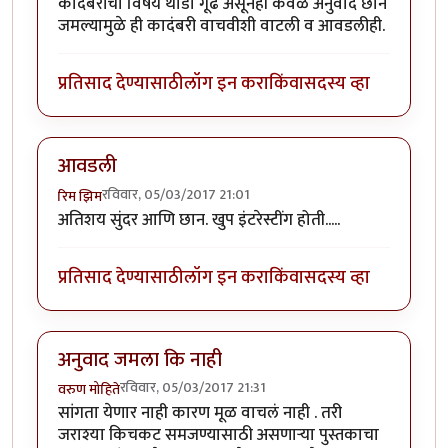
कादंबरीचा विषय थोडा गूढ असूनही केवळ अनुवाद छान
जमल्यामुळे ही कादंबरी वाचवीशी वाटली व आवडलीही.
प्रतिसाद देण्यासाठी
लॉग इन करा
किंवा
सदस्य व्हा
आवडली
रविवार, 05/03/2017 21:01
रिम झिम
अतिशय सुंदर आणि छान. खुप इंटरेस्टींग होती.....
प्रतिसाद देण्यासाठी
लॉग इन करा
किंवा
सदस्य व्हा
अनुवाद जमला कि नाही
रविवार, 05/03/2017 21:31
वरुण मोहिते
सांगता येणार नाही कारण मूळ वाचलं नाही . तरी
जराश्या किचकट समजण्यासाठी असणाऱ्या पुस्तकाचा