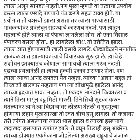
त्याला अजून सापडत नव्हती.पण मुख्य म्हणजे या तत्वाचा उपयोग
करुन त्याला एखादे पाण्याचे यंत्र करणे सहज शक्य होते. या
प्रयोगात तो यशस्वी झाला असता तर त्याला पाण्यासाठी
गावकर्‍यांवर अवलंबून राहण्याचे कारणच नव्हते. पण त्याहून
महत्वाचे होते त्याला या पंपाचा लागलेला शोध. तो एका विशाल
पंपावरच बसला होता...हा लागलेला शोध. तो उत्तेजित झाला.
त्याला शांत होण्यासाठी खाली बसावे लागले. थोड्यावेळाने मनातील
खळबळ शांत झाल्यावर त्याचे विचारचक्र सुरु झाले. त्याचे हे
संशोधन इतक्यातच कोणाला सांगायची त्याला गरज नव्हती.
पुढच्या प्रयत्नावेळी हा त्याचा हुकमी एक्का असणार होता. पण
त्याला त्याचा आनंद लपवता येत नव्हता. त्याच्या “आशा” बद्दल तो
तिच्याशी बोलणार नव्हताच पण त्या शोधामुळे झालेला आनंद
त्याच्या ह्रदयात मावत नव्हता. तो एकदम आनंदाने चित्कारला व
त्याने तिला मागून घट्ट मिठी मारली. तिने तिची सुटका करुन
घेतल्यावर त्याने त्या बिछान्यावर लोळण घेतली व गुदगुल्या
होणार्‍या लहान मुलासारखा तो स्वत:शीच हसू लागला. तो कशावर
तरी तरंगत असल्याचा त्याला भास झाला व त्याच्या हसण्याचे
खदाखदा हसण्यात रुपांतर झाले. ते बघून तिलाही हसू आवरेना.
त्याच्या डोक्यात एकमेकांना जोडलेल्या असंख्य खड्ड्यांचे जंजाळ