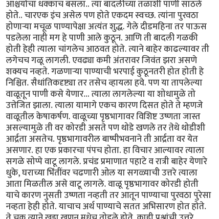
आश्चर्याचा धक्काच बसला.. त्या बादलीच्या तळाशी पाणी साठले
होते.. चारएक इंच असेल पण होते एकदम स्वच्छ. त्यांना पुरवठा
होणार्‍या मचूळ पाण्यापेक्षा अत्यंत शुद्ध. गेले दीडमहिना तर पाऊस
पडलेला नाही मग हे पाणी आले कुठून. आणि ती बादली गळकी
होती हेही त्याला चांगलेच आठवत होते. त्याने बाहेर काढल्यावर ती
लगेचच गळू लागली. एवढ्या कमी अंतरावर जिवंत झरा असणे
शक्यच नव्हते. गळणार्‍या पाण्याची भरपाई कुठूनतरी होत होती हे
निश्चित. सैधांतिकदृष्ट्या तर तसेच व्हायला हवे. पण या तापलेल्या
वाळूतून पाणी कसे येणार... त्याला लागलेल्या या शोधामुळे तो
उत्तेजित झाला. त्याला यामागे एकच कारण दिसत होते ते म्हणजे
वाळूतील केषाकर्षण. वाळूच्या पृष्ठभागावर विशिष्ट उष्णता जास्त
असल्यामुळे ती वर कोरडी असते पण थोडे खणले तर तेथे थोडीशी
आर्द्रता असतेच. पृष्ठभागावरील बाष्पीभवनाने ती आर्द्रता वर येत
असणार. हा एक प्रकारचा पंपच होता. हा विचार आल्यावर त्याला
सगळे सोप्पे वाटू लागले. प्रचंड प्रमाणात पहाटे व रात्री बाहेर येणारे
धुके, घराच्या भिंतींवर चढणारी ओल या सगळ्याची उत्तरे त्याला
आता मिळतील असे वाटू लागले. वाळू पृष्ठभागावर कोरडी होती
याचे कारण नुसती उष्णता नव्हती तर आतून पाण्याचा पुरवठा पुरेसा
नव्हता हेही होते. याचाच अर्थ पाण्याचे सतत अभिसारण होत होते.
ते चक्र त्याने खड्डा खणून मधेच तोडले होते. काही प्रश्नांची उत्तरे