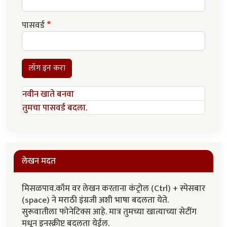
पासवर्ड
लॉग इन करा
नवीन खाते बनवा
तुमचा पासवर्ड बदला.
लेखन मदत
मिसळपाव.कॉम वर लेखन करताना कंट्रोल (Ctrl) + स्पेसबार
(space) ने मराठी इंग्रजी अशी भाषा बदलता येते.
सुरूवातीला फोनेटिक्स आहे. मात्र तुमच्या खात्याच्या सेटींग
मधून इनस्क्रीप्ट बदलता येईल.