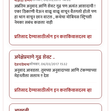
माझीही शॅम्पेन
अप्रतिम अनुवाद आणि शेवट गूढ पण अत्यंत आशादायी !
एका ठिकाणी येऊन वाळू वाळू वाचून वैतगलो होतो पण
हा भाग वाचून छान वाटल , कथेचा मोबियस स्ट्रिपशी
नेमका सबंध कळला नाही
प्रतिसाद देण्यासाठी
लॉग इन करा
किंवा
सदस्य व्हा
अपेक्षेप्रमाणे गुढ शेवट ..
सोमवार, 06/03/2017 15:32
देशपांडेमामा
अनुवाद आवडला. तुमच्या अनुवादाच्या आणि टंकण्याच्या
मेहनतीला सलाम !! देश
प्रतिसाद देण्यासाठी
लॉग इन करा
किंवा
सदस्य व्हा
आवडली