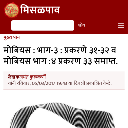
Skip to main content
मिसळपाव
शोध
शोध
मुख्य पान
मोबियस : भाग-३ : प्रकरणे ३१-३२ व
मोबियस भाग :४ प्रकरण ३३ समाप्त.
लेखक
जयंत कुलकर्णी
यांनी रविवार, 05/03/2017 19:43 या दिवशी प्रकाशित केले.