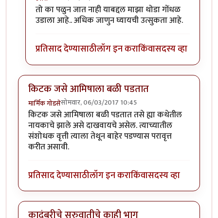
In reply to
कादंबरी आवडली.
by
उत्तरा
तो का पळुन जात नाही याबद्दल माझा थोडा गोंधळ
उडाला आहे.. अधिक जाणुन घ्यायची उत्सुकता आहे.
प्रतिसाद देण्यासाठी
लॉग इन करा
किंवा
सदस्य व्हा
किटक जसे आमिषाला बळी पडतात
सोमवार, 06/03/2017 10:45
मार्मिक गोडसे
किटक जसे आमिषाला बळी पडतात तसे ह्या कथेतील
नायकाचे झाले असे दाखवायचे असेल. त्याच्यातील
संशोधक वृत्ती त्याला तेथून बाहेर पडण्यास परावृत्त
करीत असावी.
प्रतिसाद देण्यासाठी
लॉग इन करा
किंवा
सदस्य व्हा
कादंबरीचे सुरुवातीचे काही भाग