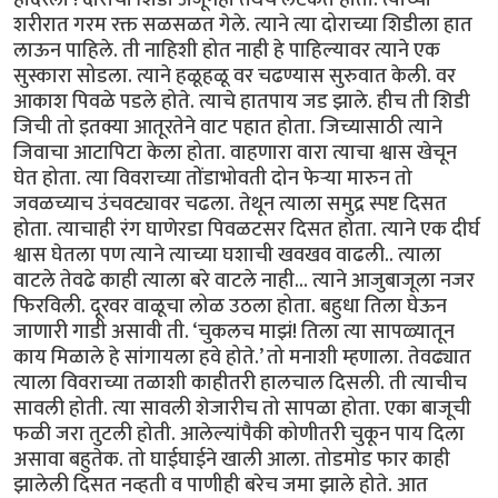
शरीरात गरम रक्त सळसळत गेले. त्याने त्या दोराच्या शिडीला हात
लाऊन पाहिले. ती नाहिशी होत नाही हे पाहिल्यावर त्याने एक
सुस्कारा सोडला. त्याने हळूहळू वर चढण्यास सुरुवात केली. वर
आकाश पिवळे पडले होते. त्याचे हातपाय जड झाले. हीच ती शिडी
जिची तो इतक्या आतूरतेने वाट पहात होता. जिच्यासाठी त्याने
जिवाचा आटापिटा केला होता. वाहणारा वारा त्याचा श्वास खेचून
घेत होता. त्या विवराच्या तोंडाभोवती दोन फेर्‍या मारुन तो
जवळच्याच उंचवट्यावर चढला. तेथून त्याला समुद्र स्पष्ट दिसत
होता. त्याचाही रंग घाणेरडा पिवळटसर दिसत होता. त्याने एक दीर्घ
श्वास घेतला पण त्याने त्याच्या घशाची खवखव वाढली.. त्याला
वाटले तेवढे काही त्याला बरे वाटले नाही... त्याने आजुबाजूला नजर
फिरविली. दूरवर वाळूचा लोळ उठला होता. बहुधा तिला घेऊन
जाणारी गाडी असावी ती. ‘चुकलच माझं! तिला त्या सापळ्यातून
काय मिळाले हे सांगायला हवे होते.’ तो मनाशी म्हणाला. तेवढ्यात
त्याला विवराच्या तळाशी काहीतरी हालचाल दिसली. ती त्याचीच
सावली होती. त्या सावली शेजारीच तो सापळा होता. एका बाजूची
फळी जरा तुटली होती. आलेल्यांपैकी कोणीतरी चुकून पाय दिला
असावा बहुतेक. तो घाईघाईने खाली आला. तोडमोड फार काही
झालेली दिसत नव्हती व पाणीही बरेच जमा झाले होते. आत