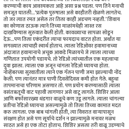
करण्याची काय आवश्यकता आहे असा प्रश्न पडला. पण तिने मनाची
समजूत घातली...‘प्रत्येक पुरुषाला असे काहीतरी खेळणे लागतेच.
तो जर त्यात रमत असेल तर तिला काही अडचण नव्हती.’ शिवाय
का कोणास ठाऊक त्याने तिच्या माळांमधेही जास्त रस
दाखविण्यास सुरुवात केली होती. कावळ्याचा सापळा सोडून
देऊ...पण तिला एकंदरीत त्याचा फायदाच वाटत होता. अर्थात या
सगळ्यात त्याचाही स्वार्थ होताच. त्याला रेडिओवर हवामानाच्या
अंदाजात हवामानाचे अचूक आकडे मिळायचे जे त्याला त्याच्या
गणितात उपयोगी पडायचे. तो रेडिओ त्यांच्यातील एक महत्वाचा
दुवा झाला. त्याला एक अजून चांगला रेडिओ घ्यायचा होता.
नोव्हेंबरच्या सुरवातीला त्याने एक गॅलन पाणी जमा झाल्याची नोंद
केली. पण त्यानंतर मात्र पाणी दिवसेंदिवस कमी होत गेले. बहुधा
तापमानाचा परिणाम असणार तो. पण प्रयोग करण्यासाठी त्याला
वसंतऋतूची वाट पहावी लागणार असे वाटू लागले. शिशिर आला
आणि बर्फासारख्या थंडगार वाळूचे कण उडू लागले. त्याला चांगल्या
प्रतीचा रेडिओ घ्यायचा असल्यामुळे तो तिला तिच्या कामात मदत
करु लागला. एक बाब चांगली होती, त्या विवरात वार्‍यापासून
संरक्षण होत असे पण सूर्याचे दर्शन न झाल्यामुळे मनावर मळभ
साठत असे हा एक तोटा होताच. शिशिर असला तरी वाळू उडण्याचे