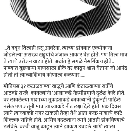
...ते बघून तिलाही हसू आवरेना. त्याच्या डोक्यात एकमेकांना
जोडलेल्या असंख्य खड्ड्यांचे जंजाळ आकार घेत होते. पण तिला मात्र
ते त्याचे उत्तेजन वाटत होते. अर्थात हे सगळे नैसर्गिकच होते..
पाण्यात बुडणार्‍या माणसाला डोके वर काढून श्वास घेताना जो आनंद
होतो तो त्याच्याशिवाय कोणाला कळणार.....
मोबियस
३१ कंटाळवाण्या वाळूचे आणि कंटाळवाण्या रात्रींचे
आठवडे सरले. कावळ्यांनी ‘आशा’कडे नेहमीप्रमाणे दुर्लक्ष केले होते.
वर लावलेल्या माशाच्या तुकड्याकडे कावळ्यांनी ढुंकूनही पाहिले
नसेल पण जंतूंनी मात्र त्याच्याकडे नीट लक्ष दिले होते. एक दिवस
त्याने त्याच्याकडे नजर टाकली तेव्हा तेथे आता फक्त माशाचे काटे
शिल्लक राहिले होते. आमिष बदलताना त्याने आतही डोकविण्याचे
ठरविले. वरची वाळू काढून त्याने झाकण उघडले आणि त्याला