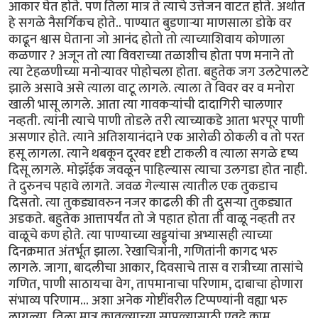
आकार घेत होते. पण तिला मात्र ते त्याचे उत्तेजन वाटत होते. अर्थात
हे सगळे नैसर्गिकच होते.. पाण्यात बुडणार्‍या माणसाला डोके वर
काढून श्वास घेताना जो आनंद होतो तो त्याच्याशिवाय कोणाला
कळणार ? अजून तो त्या विवराच्या तळाशीच होता पण मनाने तो
त्या टेहळणीच्या मनोर्‍यावर पोहोचला होता. बहुतेक जग उलटेपालटे
झाले असावे असे त्याला वाटू लागले. त्याला ते विवर वर व मनोरा
खाली भासू लागले. आता त्या गावकर्‍यांची दादागिरी चालणार
नव्हती. त्यांनी त्याचे पाणी तोडले तरी त्याच्याकडे आता भरपूर पाणी
असणार होते. त्याने अतिशयानंदाने एक आरोळी ठोकली व तो परत
हसू लागला. त्याने थबकून दूरवर दृष्टी टाकली व त्याला सगळे दृष्य
दिसू लागले. मोझॅईक जवळून पाहिल्यास त्याचा उलगडा होत नाही.
ते दुरुनच पहावे लागते. जवळ गेल्यास त्यातील एक तुकडाच
दिसतो. त्या तुकड्यावरुन नजर काढली की ती दुसर्‍या तुकड्यात
अडकते. बहुतेक आत्तापर्यंत तो जे पहात होता ती वाळू नव्हती तर
वाळूचे कण होते. त्या पाण्याच्या खड्ड्यांचा अभ्यासही त्याच्या
दिनक्रमात अंतर्भूत झाला. रेखाचित्रांनी, गणितांनी कागद भरु
लागले. जागा, बादलीचा आकार, दिवसाचे तास व रात्रीच्या तासांचे
गणित, पाणी साठायचा वेग, तापमानाचा परिणाम, दाबाचा होणारा
संभाव्य परिणाम... अशा अनेक गोष्टींवरील टिप्पण्यांनी वह्या भरु
लागल्या. तिला मात्र कावळ्याच्या सापळ्यासाठी एवढे काम