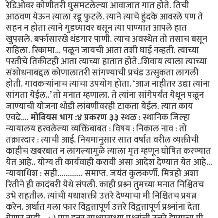
रेडिओवर कोणीतरी घुसमटलेल्या आवाजात गात होते. तिची
आठवण येऊन त्याला रडू फुटले. त्याने त्याचे हुंदके आवरले पण ते
सहन न होता त्याने गुडघ्यावर बसून त्या पाण्यात आपले हात
खुपसले. बर्फासारखे थंडगार पाणी. त्याच अवस्थेत तो तसाच बसून
राहिला. रिकामा... पळून जायची आता तशी घाई नव्हती. त्याच्या
परतीचे तिकीटही आता त्याच्या हातात होते..शिवाय त्याला त्याच्या
संशोधनाबद्दल कोणालातरी सांगण्याची प्रचंड उत्सुकता लागली
होती. गावकर्‍यांनाच त्याचा उपयोग होता. ‘आज नाहीतर उद्या त्यांना
सांगता येईल..’ तो मनात म्हणाला. ते त्यांना सांगेपर्यंत येथून पळून
जाण्याची योजना थोडी लांबणीवरही टाकता येईल. त्यात काय
एवढे....
मोबियस भाग :४ प्रकरण ३३
स्थळ : स्थानिक जिल्हा
न्यायालय हरवलेल्या व्यक्तिंबाबत : विषय : निकाल नाव : तो
तक्रारदार : त्याची आई. नियमानुसार सात वर्षात वरील व्यक्तीची
काहीच खबरबात न लागल्यामुळे त्याला मृत म्हणून घोषित करण्यात
येत आहे.. योग्य ती कार्यवाही करावी असा आदेश देण्यात येत आहे...
न्यायाधिश : सही............. समाप्त. जयंत कुलकर्णी. मित्रहो अशा
रितीने ही कादंबरी येथे संपली. काही प्रश्र्न तुमच्या मनात निश्चितच
उभे राहतील. त्यांची यथाशक्ती उत्तरे देण्याचा मी निश्चितच प्रयत्न
करेन. अर्थात मला फार विद्वत्तापूर्ण उत्तरे विद्वत्तापूर्ण प्रश्र्नांना देता