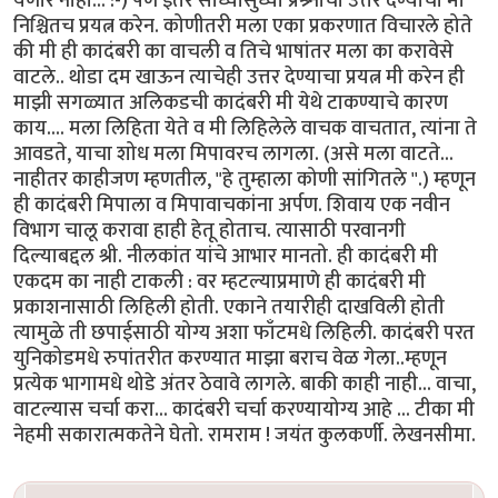
येणार नाही... :-) पण इतर साध्यासुध्या प्रश्र्नांची उत्तरे देण्याचा मी
निश्चितच प्रयत्न करेन. कोणीतरी मला एका प्रकरणात विचारले होते
की मी ही कादंबरी का वाचली व तिचे भाषांतर मला का करावेसे
वाटले.. थोडा दम खाऊन त्याचेही उत्तर देण्याचा प्रयत्न मी करेन ही
माझी सगळ्यात अलिकडची कादंबरी मी येथे टाकण्याचे कारण
काय.... मला लिहिता येते व मी लिहिलेले वाचक वाचतात, त्यांना ते
आवडते, याचा शोध मला मिपावरच लागला. (असे मला वाटते...
नाहीतर काहीजण म्हणतील, "हे तुम्हाला कोणी सांगितले ''.) म्हणून
ही कादंबरी मिपाला व मिपावाचकांना अर्पण. शिवाय एक नवीन
विभाग चालू करावा हाही हेतू होताच. त्यासाठी परवानगी
दिल्याबद्दल श्री. नीलकांत यांचे आभार मानतो. ही कादंबरी मी
एकदम का नाही टाकली : वर म्हटल्याप्रमाणे ही कादंबरी मी
प्रकाशनासाठी लिहिली होती. एकाने तयारीही दाखविली होती
त्यामुळे ती छपाईसाठी योग्य अशा फाँटमधे लिहिली. कादंबरी परत
युनिकोडमधे रुपांतरीत करण्यात माझा बराच वेळ गेला..म्हणून
प्रत्येक भागामधे थोडे अंतर ठेवावे लागले. बाकी काही नाही... वाचा,
वाटल्यास चर्चा करा... कादंबरी चर्चा करण्यायोग्य आहे ... टीका मी
नेहमी सकारात्मकतेने घेतो. रामराम ! जयंत कुलकर्णी. लेखनसीमा.