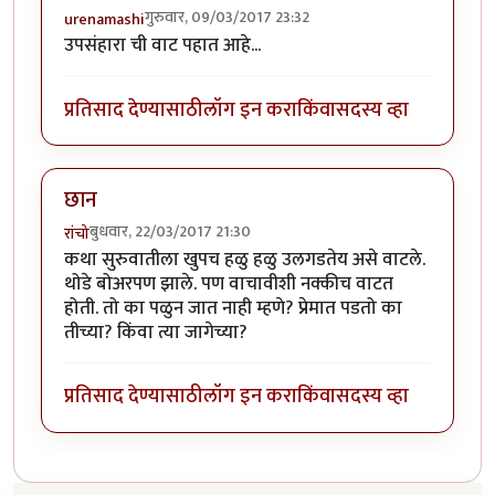
गुरुवार, 09/03/2017 23:32
urenamashi
उपसंहारा ची वाट पहात आहे...
प्रतिसाद देण्यासाठी
लॉग इन करा
किंवा
सदस्य व्हा
छान
बुधवार, 22/03/2017 21:30
रांचो
कथा सुरुवातीला खुपच हळु हळु उलगडतेय असे वाटले.
थोडे बोअरपण झाले. पण वाचावीशी नक्कीच वाटत
होती. तो का पळुन जात नाही म्हणे? प्रेमात पडतो का
तीच्या? किंवा त्या जागेच्या?
प्रतिसाद देण्यासाठी
लॉग इन करा
किंवा
सदस्य व्हा