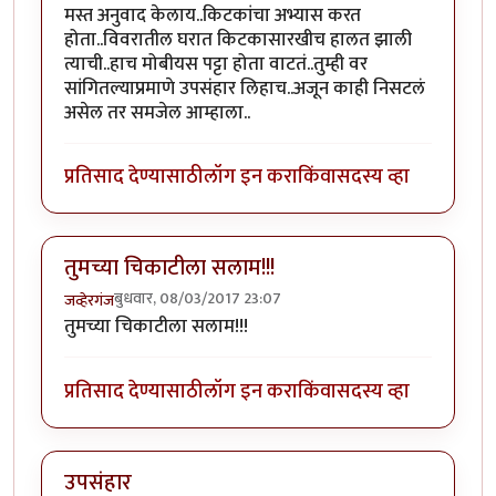
मस्त अनुवाद केलाय..किटकांचा अभ्यास करत
होता..विवरातील घरात किटकासारखीच हालत झाली
त्याची..हाच मोबीयस पट्टा होता वाटतं..तुम्ही वर
सांगितल्याप्रमाणे उपसंहार लिहाच..अजून काही निसटलं
असेल तर समजेल आम्हाला..
प्रतिसाद देण्यासाठी
लॉग इन करा
किंवा
सदस्य व्हा
तुमच्या चिकाटीला सलाम!!!
बुधवार, 08/03/2017 23:07
जव्हेरगंज
तुमच्या चिकाटीला सलाम!!!
प्रतिसाद देण्यासाठी
लॉग इन करा
किंवा
सदस्य व्हा
उपसंहार