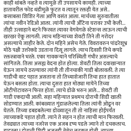
काही थांबले नव्हते व त्यामुळे ती उपसायचे कामही. त्याच्या
हातावरील फोड थंडीमुळे फुटत व त्यातून रक्तही येत असे..
कसाबसा शिशिर गेला आणि वसंत आला. मार्चच्या सुरुवातीला
त्यांचा नवीन रेडिओ आला. त्यांनी त्याची अँटिना घरावर उभी केली...
तीही उत्साहाने बटने फिरवत त्यावर वेगवेगळे स्टेशन्स लाऊन त्याची
खरखर ऐकू लागली. त्याच महिन्याच्या शेवटी तिने ती गरोदर
असल्याचे जाहीर केले. दोन महिने असेच गेले. विवरावरुन पांढरेशूभ्र
मोठे पक्षी उत्तरेकडे उडताना दिसू लागले. त्याच दिवशी तिचे कपडे
रक्तस्त्रावाने भरले. एका गावकर्‍याने परिस्थिती गंभीर असल्याचे
सांगितले. तिला असह्य वेदना होत होत्या. शेवटी तिला दवाखान्यात
घेऊन जायचे ठरल्यावर त्यांनी ती तीनचाकी गाडी बोलावली. ते त्या
गाडीची वाट पहात असताना तो तिच्याशेजारी तिचा हात हातात
घेऊन बसला होता. त्याचा दुसरा हात मोठ्या मायेने तिच्या
ओटीपोटावरुन फिरत होता. त्याचे डोळे भरुन आले... शेवटी ती
गाडी एकदाची आली. सहा महिन्यात प्रथमच दोराची शिडी खाली
सोडण्यात आली. कांबळ्यात गुंडाळलेल्या तिला त्यांनी ओढून वर
घेतले. तिच्या डबडबलेल्या डोळ्यातून ती तो नाहिसा होईपर्यंत
त्याच्याकडे पहात होती. त्याने ते सहन न होत त्याची मान फिरवली.
तेवढ्यात त्याच्या नजरेस एक अजब दृष्य पडले ज्याने तो दचकलाच.
हादरला ! दोराची शिडी अजूनही तेथेच लटकत होती. त्याच्या