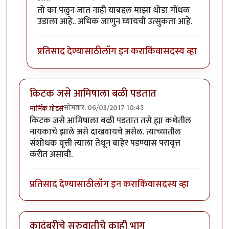
In reply to
कादंबरी आवडली.
by
उत्तरा
तो का पळुन जात नाही याबद्दल माझा थोडा गोंधळ
उडाला आहे.. अधिक जाणुन घ्यायची उत्सुकता आहे.
प्रतिसाद देण्यासाठी
लॉग इन करा
किंवा
सदस्य व्हा
किटक जसे आमिषाला बळी पडतात
सोमवार, 06/03/2017 10:45
मार्मिक गोडसे
किटक जसे आमिषाला बळी पडतात तसे ह्या कथेतील
नायकाचे झाले असे दाखवायचे असेल. त्याच्यातील
संशोधक वृत्ती त्याला तेथून बाहेर पडण्यास परावृत्त
करीत असावी.
प्रतिसाद देण्यासाठी
लॉग इन करा
किंवा
सदस्य व्हा
कादंबरीचे सुरुवातीचे काही भाग