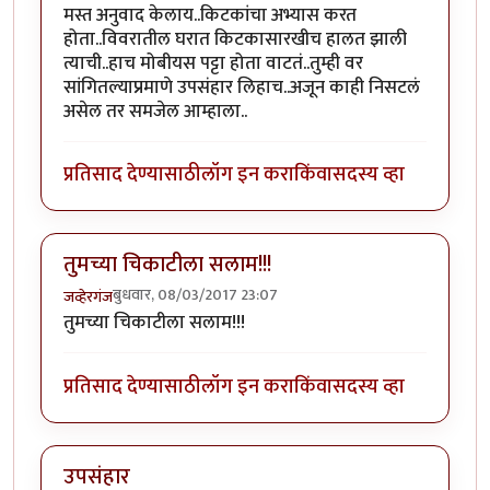
मस्त अनुवाद केलाय..किटकांचा अभ्यास करत
होता..विवरातील घरात किटकासारखीच हालत झाली
त्याची..हाच मोबीयस पट्टा होता वाटतं..तुम्ही वर
सांगितल्याप्रमाणे उपसंहार लिहाच..अजून काही निसटलं
असेल तर समजेल आम्हाला..
प्रतिसाद देण्यासाठी
लॉग इन करा
किंवा
सदस्य व्हा
तुमच्या चिकाटीला सलाम!!!
बुधवार, 08/03/2017 23:07
जव्हेरगंज
तुमच्या चिकाटीला सलाम!!!
प्रतिसाद देण्यासाठी
लॉग इन करा
किंवा
सदस्य व्हा
उपसंहार