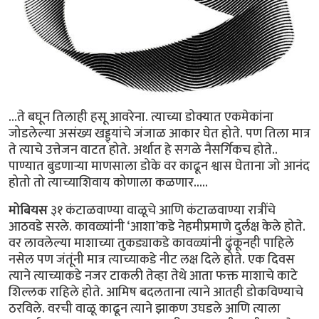
...ते बघून तिलाही हसू आवरेना. त्याच्या डोक्यात एकमेकांना
जोडलेल्या असंख्य खड्ड्यांचे जंजाळ आकार घेत होते. पण तिला मात्र
ते त्याचे उत्तेजन वाटत होते. अर्थात हे सगळे नैसर्गिकच होते..
पाण्यात बुडणार्‍या माणसाला डोके वर काढून श्वास घेताना जो आनंद
होतो तो त्याच्याशिवाय कोणाला कळणार.....
मोबियस
३१ कंटाळवाण्या वाळूचे आणि कंटाळवाण्या रात्रींचे
आठवडे सरले. कावळ्यांनी ‘आशा’कडे नेहमीप्रमाणे दुर्लक्ष केले होते.
वर लावलेल्या माशाच्या तुकड्याकडे कावळ्यांनी ढुंकूनही पाहिले
नसेल पण जंतूंनी मात्र त्याच्याकडे नीट लक्ष दिले होते. एक दिवस
त्याने त्याच्याकडे नजर टाकली तेव्हा तेथे आता फक्त माशाचे काटे
शिल्लक राहिले होते. आमिष बदलताना त्याने आतही डोकविण्याचे
ठरविले. वरची वाळू काढून त्याने झाकण उघडले आणि त्याला