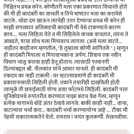
येणार नाही... :-) पण इतर साध्यासुध्या प्रश्र्नांची उत्तरे देण्याचा मी
निश्चितच प्रयत्न करेन. कोणीतरी मला एका प्रकरणात विचारले होते
की मी ही कादंबरी का वाचली व तिचे भाषांतर मला का करावेसे
वाटले.. थोडा दम खाऊन त्याचेही उत्तर देण्याचा प्रयत्न मी करेन ही
माझी सगळ्यात अलिकडची कादंबरी मी येथे टाकण्याचे कारण
काय.... मला लिहिता येते व मी लिहिलेले वाचक वाचतात, त्यांना ते
आवडते, याचा शोध मला मिपावरच लागला. (असे मला वाटते...
नाहीतर काहीजण म्हणतील, "हे तुम्हाला कोणी सांगितले ''.) म्हणून
ही कादंबरी मिपाला व मिपावाचकांना अर्पण. शिवाय एक नवीन
विभाग चालू करावा हाही हेतू होताच. त्यासाठी परवानगी
दिल्याबद्दल श्री. नीलकांत यांचे आभार मानतो. ही कादंबरी मी
एकदम का नाही टाकली : वर म्हटल्याप्रमाणे ही कादंबरी मी
प्रकाशनासाठी लिहिली होती. एकाने तयारीही दाखविली होती
त्यामुळे ती छपाईसाठी योग्य अशा फाँटमधे लिहिली. कादंबरी परत
युनिकोडमधे रुपांतरीत करण्यात माझा बराच वेळ गेला..म्हणून
प्रत्येक भागामधे थोडे अंतर ठेवावे लागले. बाकी काही नाही... वाचा,
वाटल्यास चर्चा करा... कादंबरी चर्चा करण्यायोग्य आहे ... टीका मी
नेहमी सकारात्मकतेने घेतो. रामराम ! जयंत कुलकर्णी. लेखनसीमा.