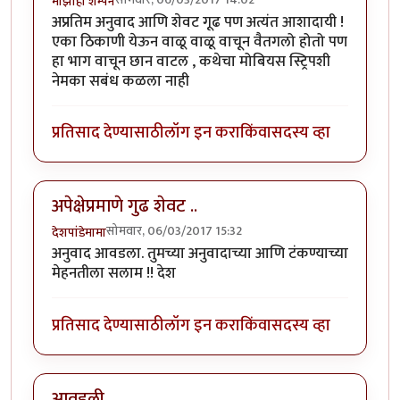
माझीही शॅम्पेन
अप्रतिम अनुवाद आणि शेवट गूढ पण अत्यंत आशादायी !
एका ठिकाणी येऊन वाळू वाळू वाचून वैतगलो होतो पण
हा भाग वाचून छान वाटल , कथेचा मोबियस स्ट्रिपशी
नेमका सबंध कळला नाही
प्रतिसाद देण्यासाठी
लॉग इन करा
किंवा
सदस्य व्हा
अपेक्षेप्रमाणे गुढ शेवट ..
सोमवार, 06/03/2017 15:32
देशपांडेमामा
अनुवाद आवडला. तुमच्या अनुवादाच्या आणि टंकण्याच्या
मेहनतीला सलाम !! देश
प्रतिसाद देण्यासाठी
लॉग इन करा
किंवा
सदस्य व्हा
आवडली