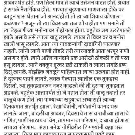
आकार घेत होते. पण तिला मात्र ते त्याचे उत्तेजन वाटत होते. अर्थात
हे सगळे नैसर्गिकच होते.. पाण्यात बुडणार्‍या माणसाला डोके वर
काढून श्वास घेताना जो आनंद होतो तो त्याच्याशिवाय कोणाला
कळणार ? अजून तो त्या विवराच्या तळाशीच होता पण मनाने तो
त्या टेहळणीच्या मनोर्‍यावर पोहोचला होता. बहुतेक जग उलटेपालटे
झाले असावे असे त्याला वाटू लागले. त्याला ते विवर वर व मनोरा
खाली भासू लागले. आता त्या गावकर्‍यांची दादागिरी चालणार
नव्हती. त्यांनी त्याचे पाणी तोडले तरी त्याच्याकडे आता भरपूर पाणी
असणार होते. त्याने अतिशयानंदाने एक आरोळी ठोकली व तो परत
हसू लागला. त्याने थबकून दूरवर दृष्टी टाकली व त्याला सगळे दृष्य
दिसू लागले. मोझॅईक जवळून पाहिल्यास त्याचा उलगडा होत नाही.
ते दुरुनच पहावे लागते. जवळ गेल्यास त्यातील एक तुकडाच
दिसतो. त्या तुकड्यावरुन नजर काढली की ती दुसर्‍या तुकड्यात
अडकते. बहुतेक आत्तापर्यंत तो जे पहात होता ती वाळू नव्हती तर
वाळूचे कण होते. त्या पाण्याच्या खड्ड्यांचा अभ्यासही त्याच्या
दिनक्रमात अंतर्भूत झाला. रेखाचित्रांनी, गणितांनी कागद भरु
लागले. जागा, बादलीचा आकार, दिवसाचे तास व रात्रीच्या तासांचे
गणित, पाणी साठायचा वेग, तापमानाचा परिणाम, दाबाचा होणारा
संभाव्य परिणाम... अशा अनेक गोष्टींवरील टिप्पण्यांनी वह्या भरु
लागल्या. तिला मात्र कावळ्याच्या सापळ्यासाठी एवढे काम