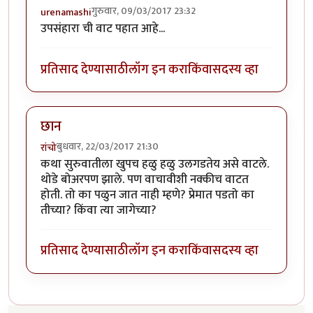
गुरुवार, 09/03/2017 23:32
urenamashi
उपसंहारा ची वाट पहात आहे...
प्रतिसाद देण्यासाठी
लॉग इन करा
किंवा
सदस्य व्हा
छान
बुधवार, 22/03/2017 21:30
रांचो
कथा सुरुवातीला खुपच हळु हळु उलगडतेय असे वाटले.
थोडे बोअरपण झाले. पण वाचावीशी नक्कीच वाटत
होती. तो का पळुन जात नाही म्हणे? प्रेमात पडतो का
तीच्या? किंवा त्या जागेच्या?
प्रतिसाद देण्यासाठी
लॉग इन करा
किंवा
सदस्य व्हा