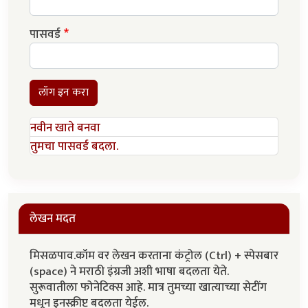
पासवर्ड
लॉग इन करा
नवीन खाते बनवा
तुमचा पासवर्ड बदला.
लेखन मदत
मिसळपाव.कॉम वर लेखन करताना कंट्रोल (Ctrl) + स्पेसबार
(space) ने मराठी इंग्रजी अशी भाषा बदलता येते.
सुरूवातीला फोनेटिक्स आहे. मात्र तुमच्या खात्याच्या सेटींग
मधून इनस्क्रीप्ट बदलता येईल.