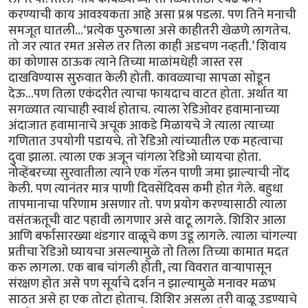
करण्याची काय आवश्यकता आहे असा प्रश्न पडला. पण तिने मनाची
समजूत घातली...‘प्रत्येक पुरुषाला असे काहीतरी खेळणे लागतेच.
तो जर त्यात रमत असेल तर तिला काही अडचण नव्हती.’ शिवाय
का कोणास ठाऊक त्याने तिच्या माळांमधेही जास्त रस
दाखविण्यास सुरुवात केली होती. कावळ्याचा सापळा सोडून
देऊ...पण तिला एकंदरीत त्याचा फायदाच वाटत होता. अर्थात या
सगळ्यात त्याचाही स्वार्थ होताच. त्याला रेडिओवर हवामानाच्या
अंदाजात हवामानाचे अचूक आकडे मिळायचे जे त्याला त्याच्या
गणितात उपयोगी पडायचे. तो रेडिओ त्यांच्यातील एक महत्वाचा
दुवा झाला. त्याला एक अजून चांगला रेडिओ घ्यायचा होता.
नोव्हेंबरच्या सुरवातीला त्याने एक गॅलन पाणी जमा झाल्याची नोंद
केली. पण त्यानंतर मात्र पाणी दिवसेंदिवस कमी होत गेले. बहुधा
तापमानाचा परिणाम असणार तो. पण प्रयोग करण्यासाठी त्याला
वसंतऋतूची वाट पहावी लागणार असे वाटू लागले. शिशिर आला
आणि बर्फासारख्या थंडगार वाळूचे कण उडू लागले. त्याला चांगल्या
प्रतीचा रेडिओ घ्यायचा असल्यामुळे तो तिला तिच्या कामात मदत
करु लागला. एक बाब चांगली होती, त्या विवरात वार्‍यापासून
संरक्षण होत असे पण सूर्याचे दर्शन न झाल्यामुळे मनावर मळभ
साठत असे हा एक तोटा होताच. शिशिर असला तरी वाळू उडण्याचे