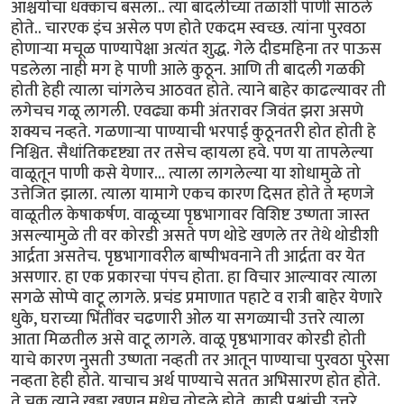
आश्चर्याचा धक्काच बसला.. त्या बादलीच्या तळाशी पाणी साठले
होते.. चारएक इंच असेल पण होते एकदम स्वच्छ. त्यांना पुरवठा
होणार्‍या मचूळ पाण्यापेक्षा अत्यंत शुद्ध. गेले दीडमहिना तर पाऊस
पडलेला नाही मग हे पाणी आले कुठून. आणि ती बादली गळकी
होती हेही त्याला चांगलेच आठवत होते. त्याने बाहेर काढल्यावर ती
लगेचच गळू लागली. एवढ्या कमी अंतरावर जिवंत झरा असणे
शक्यच नव्हते. गळणार्‍या पाण्याची भरपाई कुठूनतरी होत होती हे
निश्चित. सैधांतिकदृष्ट्या तर तसेच व्हायला हवे. पण या तापलेल्या
वाळूतून पाणी कसे येणार... त्याला लागलेल्या या शोधामुळे तो
उत्तेजित झाला. त्याला यामागे एकच कारण दिसत होते ते म्हणजे
वाळूतील केषाकर्षण. वाळूच्या पृष्ठभागावर विशिष्ट उष्णता जास्त
असल्यामुळे ती वर कोरडी असते पण थोडे खणले तर तेथे थोडीशी
आर्द्रता असतेच. पृष्ठभागावरील बाष्पीभवनाने ती आर्द्रता वर येत
असणार. हा एक प्रकारचा पंपच होता. हा विचार आल्यावर त्याला
सगळे सोप्पे वाटू लागले. प्रचंड प्रमाणात पहाटे व रात्री बाहेर येणारे
धुके, घराच्या भिंतींवर चढणारी ओल या सगळ्याची उत्तरे त्याला
आता मिळतील असे वाटू लागले. वाळू पृष्ठभागावर कोरडी होती
याचे कारण नुसती उष्णता नव्हती तर आतून पाण्याचा पुरवठा पुरेसा
नव्हता हेही होते. याचाच अर्थ पाण्याचे सतत अभिसारण होत होते.
ते चक्र त्याने खड्डा खणून मधेच तोडले होते. काही प्रश्नांची उत्तरे