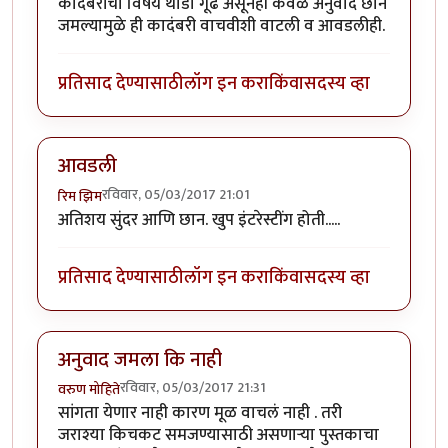
कादंबरीचा विषय थोडा गूढ असूनही केवळ अनुवाद छान
जमल्यामुळे ही कादंबरी वाचवीशी वाटली व आवडलीही.
प्रतिसाद देण्यासाठी
लॉग इन करा
किंवा
सदस्य व्हा
आवडली
रविवार, 05/03/2017 21:01
रिम झिम
अतिशय सुंदर आणि छान. खुप इंटरेस्टींग होती.....
प्रतिसाद देण्यासाठी
लॉग इन करा
किंवा
सदस्य व्हा
अनुवाद जमला कि नाही
रविवार, 05/03/2017 21:31
वरुण मोहिते
सांगता येणार नाही कारण मूळ वाचलं नाही . तरी
जराश्या किचकट समजण्यासाठी असणाऱ्या पुस्तकाचा