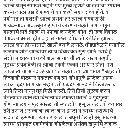
त्याला अजून सापडत नव्हती.पण मुख्य म्हणजे या तत्वाचा उपयोग
करुन त्याला एखादे पाण्याचे यंत्र करणे सहज शक्य होते. या
प्रयोगात तो यशस्वी झाला असता तर त्याला पाण्यासाठी
गावकर्‍यांवर अवलंबून राहण्याचे कारणच नव्हते. पण त्याहून
महत्वाचे होते त्याला या पंपाचा लागलेला शोध. तो एका विशाल
पंपावरच बसला होता...हा लागलेला शोध. तो उत्तेजित झाला.
त्याला शांत होण्यासाठी खाली बसावे लागले. थोड्यावेळाने मनातील
खळबळ शांत झाल्यावर त्याचे विचारचक्र सुरु झाले. त्याचे हे
संशोधन इतक्यातच कोणाला सांगायची त्याला गरज नव्हती.
पुढच्या प्रयत्नावेळी हा त्याचा हुकमी एक्का असणार होता. पण
त्याला त्याचा आनंद लपवता येत नव्हता. त्याच्या “आशा” बद्दल तो
तिच्याशी बोलणार नव्हताच पण त्या शोधामुळे झालेला आनंद
त्याच्या ह्रदयात मावत नव्हता. तो एकदम आनंदाने चित्कारला व
त्याने तिला मागून घट्ट मिठी मारली. तिने तिची सुटका करुन
घेतल्यावर त्याने त्या बिछान्यावर लोळण घेतली व गुदगुल्या
होणार्‍या लहान मुलासारखा तो स्वत:शीच हसू लागला. तो कशावर
तरी तरंगत असल्याचा त्याला भास झाला व त्याच्या हसण्याचे
खदाखदा हसण्यात रुपांतर झाले. ते बघून तिलाही हसू आवरेना.
त्याच्या डोक्यात एकमेकांना जोडलेल्या असंख्य खड्ड्यांचे जंजाळ