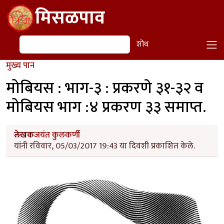
Skip to main content
मिसळपाव
शोध
शोध
मुख्य पान
मोबियस : भाग-३ : प्रकरणे ३१-३२ व
मोबियस भाग :४ प्रकरण ३३ समाप्त.
लेखक
जयंत कुलकर्णी
यांनी रविवार, 05/03/2017 19:43 या दिवशी प्रकाशित केले.