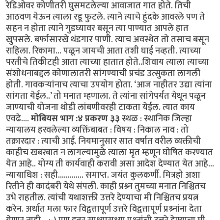
रेडिओवर कोणीतरी घुसमटलेल्या आवाजात गात होते. तिची
आठवण येऊन त्याला रडू फुटले. त्याने त्याचे हुंदके आवरले पण ते
सहन न होता त्याने गुडघ्यावर बसून त्या पाण्यात आपले हात
खुपसले. बर्फासारखे थंडगार पाणी. त्याच अवस्थेत तो तसाच बसून
राहिला. रिकामा... पळून जायची आता तशी घाई नव्हती. त्याच्या
परतीचे तिकीटही आता त्याच्या हातात होते..शिवाय त्याला त्याच्या
संशोधनाबद्दल कोणालातरी सांगण्याची प्रचंड उत्सुकता लागली
होती. गावकर्‍यांनाच त्याचा उपयोग होता. ‘आज नाहीतर उद्या त्यांना
सांगता येईल..’ तो मनात म्हणाला. ते त्यांना सांगेपर्यंत येथून पळून
जाण्याची योजना थोडी लांबणीवरही टाकता येईल. त्यात काय
एवढे....
मोबियस भाग :४ प्रकरण ३३
स्थळ : स्थानिक जिल्हा
न्यायालय हरवलेल्या व्यक्तिंबाबत : विषय : निकाल नाव : तो
तक्रारदार : त्याची आई. नियमानुसार सात वर्षात वरील व्यक्तीची
काहीच खबरबात न लागल्यामुळे त्याला मृत म्हणून घोषित करण्यात
येत आहे.. योग्य ती कार्यवाही करावी असा आदेश देण्यात येत आहे...
न्यायाधिश : सही............. समाप्त. जयंत कुलकर्णी. मित्रहो अशा
रितीने ही कादंबरी येथे संपली. काही प्रश्र्न तुमच्या मनात निश्चितच
उभे राहतील. त्यांची यथाशक्ती उत्तरे देण्याचा मी निश्चितच प्रयत्न
करेन. अर्थात मला फार विद्वत्तापूर्ण उत्तरे विद्वत्तापूर्ण प्रश्र्नांना देता