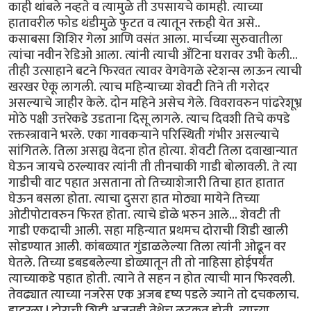
काही थांबले नव्हते व त्यामुळे ती उपसायचे कामही. त्याच्या
हातावरील फोड थंडीमुळे फुटत व त्यातून रक्तही येत असे..
कसाबसा शिशिर गेला आणि वसंत आला. मार्चच्या सुरुवातीला
त्यांचा नवीन रेडिओ आला. त्यांनी त्याची अँटिना घरावर उभी केली...
तीही उत्साहाने बटने फिरवत त्यावर वेगवेगळे स्टेशन्स लाऊन त्याची
खरखर ऐकू लागली. त्याच महिन्याच्या शेवटी तिने ती गरोदर
असल्याचे जाहीर केले. दोन महिने असेच गेले. विवरावरुन पांढरेशूभ्र
मोठे पक्षी उत्तरेकडे उडताना दिसू लागले. त्याच दिवशी तिचे कपडे
रक्तस्त्रावाने भरले. एका गावकर्‍याने परिस्थिती गंभीर असल्याचे
सांगितले. तिला असह्य वेदना होत होत्या. शेवटी तिला दवाखान्यात
घेऊन जायचे ठरल्यावर त्यांनी ती तीनचाकी गाडी बोलावली. ते त्या
गाडीची वाट पहात असताना तो तिच्याशेजारी तिचा हात हातात
घेऊन बसला होता. त्याचा दुसरा हात मोठ्या मायेने तिच्या
ओटीपोटावरुन फिरत होता. त्याचे डोळे भरुन आले... शेवटी ती
गाडी एकदाची आली. सहा महिन्यात प्रथमच दोराची शिडी खाली
सोडण्यात आली. कांबळ्यात गुंडाळलेल्या तिला त्यांनी ओढून वर
घेतले. तिच्या डबडबलेल्या डोळ्यातून ती तो नाहिसा होईपर्यंत
त्याच्याकडे पहात होती. त्याने ते सहन न होत त्याची मान फिरवली.
तेवढ्यात त्याच्या नजरेस एक अजब दृष्य पडले ज्याने तो दचकलाच.
हादरला ! दोराची शिडी अजूनही तेथेच लटकत होती. त्याच्या