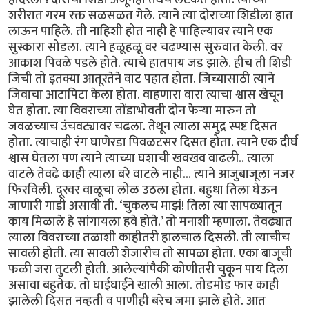
शरीरात गरम रक्त सळसळत गेले. त्याने त्या दोराच्या शिडीला हात
लाऊन पाहिले. ती नाहिशी होत नाही हे पाहिल्यावर त्याने एक
सुस्कारा सोडला. त्याने हळूहळू वर चढण्यास सुरुवात केली. वर
आकाश पिवळे पडले होते. त्याचे हातपाय जड झाले. हीच ती शिडी
जिची तो इतक्या आतूरतेने वाट पहात होता. जिच्यासाठी त्याने
जिवाचा आटापिटा केला होता. वाहणारा वारा त्याचा श्वास खेचून
घेत होता. त्या विवराच्या तोंडाभोवती दोन फेर्‍या मारुन तो
जवळच्याच उंचवट्यावर चढला. तेथून त्याला समुद्र स्पष्ट दिसत
होता. त्याचाही रंग घाणेरडा पिवळटसर दिसत होता. त्याने एक दीर्घ
श्वास घेतला पण त्याने त्याच्या घशाची खवखव वाढली.. त्याला
वाटले तेवढे काही त्याला बरे वाटले नाही... त्याने आजुबाजूला नजर
फिरविली. दूरवर वाळूचा लोळ उठला होता. बहुधा तिला घेऊन
जाणारी गाडी असावी ती. ‘चुकलच माझं! तिला त्या सापळ्यातून
काय मिळाले हे सांगायला हवे होते.’ तो मनाशी म्हणाला. तेवढ्यात
त्याला विवराच्या तळाशी काहीतरी हालचाल दिसली. ती त्याचीच
सावली होती. त्या सावली शेजारीच तो सापळा होता. एका बाजूची
फळी जरा तुटली होती. आलेल्यांपैकी कोणीतरी चुकून पाय दिला
असावा बहुतेक. तो घाईघाईने खाली आला. तोडमोड फार काही
झालेली दिसत नव्हती व पाणीही बरेच जमा झाले होते. आत