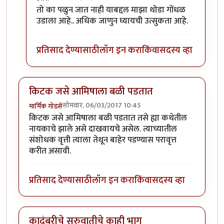
In reply to
कादंबरी आवडली.
by
उत्तरा
तो का पळुन जात नाही याबद्दल माझा थोडा गोंधळ
उडाला आहे.. अधिक जाणुन घ्यायची उत्सुकता आहे.
प्रतिसाद देण्यासाठी
लॉग इन करा
किंवा
सदस्य व्हा
किटक जसे आमिषाला बळी पडतात
सोमवार, 06/03/2017 10:45
मार्मिक गोडसे
किटक जसे आमिषाला बळी पडतात तसे ह्या कथेतील
नायकाचे झाले असे दाखवायचे असेल. त्याच्यातील
संशोधक वृत्ती त्याला तेथून बाहेर पडण्यास परावृत्त
करीत असावी.
प्रतिसाद देण्यासाठी
लॉग इन करा
किंवा
सदस्य व्हा
कादंबरीचे सुरुवातीचे काही भाग