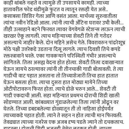
काही थांबले नव्हते व त्यामुळे ती उपसायचे कामही. त्याच्या
हातावरील फोड थंडीमुळे फुटत व त्यातून रक्तही येत असे..
कसाबसा शिशिर गेला आणि वसंत आला. मार्चच्या सुरुवातीला
त्यांचा नवीन रेडिओ आला. त्यांनी त्याची अँटिना घरावर उभी केली...
तीही उत्साहाने बटने फिरवत त्यावर वेगवेगळे स्टेशन्स लाऊन त्याची
खरखर ऐकू लागली. त्याच महिन्याच्या शेवटी तिने ती गरोदर
असल्याचे जाहीर केले. दोन महिने असेच गेले. विवरावरुन पांढरेशूभ्र
मोठे पक्षी उत्तरेकडे उडताना दिसू लागले. त्याच दिवशी तिचे कपडे
रक्तस्त्रावाने भरले. एका गावकर्‍याने परिस्थिती गंभीर असल्याचे
सांगितले. तिला असह्य वेदना होत होत्या. शेवटी तिला दवाखान्यात
घेऊन जायचे ठरल्यावर त्यांनी ती तीनचाकी गाडी बोलावली. ते त्या
गाडीची वाट पहात असताना तो तिच्याशेजारी तिचा हात हातात
घेऊन बसला होता. त्याचा दुसरा हात मोठ्या मायेने तिच्या
ओटीपोटावरुन फिरत होता. त्याचे डोळे भरुन आले... शेवटी ती
गाडी एकदाची आली. सहा महिन्यात प्रथमच दोराची शिडी खाली
सोडण्यात आली. कांबळ्यात गुंडाळलेल्या तिला त्यांनी ओढून वर
घेतले. तिच्या डबडबलेल्या डोळ्यातून ती तो नाहिसा होईपर्यंत
त्याच्याकडे पहात होती. त्याने ते सहन न होत त्याची मान फिरवली.
तेवढ्यात त्याच्या नजरेस एक अजब दृष्य पडले ज्याने तो दचकलाच.
हादरला ! दोराची शिडी अजूनही तेथेच लटकत होती. त्याच्या