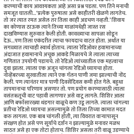
करण्याची काय आवश्यकता आहे असा प्रश्न पडला. पण तिने मनाची
समजूत घातली...‘प्रत्येक पुरुषाला असे काहीतरी खेळणे लागतेच.
तो जर त्यात रमत असेल तर तिला काही अडचण नव्हती.’ शिवाय
का कोणास ठाऊक त्याने तिच्या माळांमधेही जास्त रस
दाखविण्यास सुरुवात केली होती. कावळ्याचा सापळा सोडून
देऊ...पण तिला एकंदरीत त्याचा फायदाच वाटत होता. अर्थात या
सगळ्यात त्याचाही स्वार्थ होताच. त्याला रेडिओवर हवामानाच्या
अंदाजात हवामानाचे अचूक आकडे मिळायचे जे त्याला त्याच्या
गणितात उपयोगी पडायचे. तो रेडिओ त्यांच्यातील एक महत्वाचा
दुवा झाला. त्याला एक अजून चांगला रेडिओ घ्यायचा होता.
नोव्हेंबरच्या सुरवातीला त्याने एक गॅलन पाणी जमा झाल्याची नोंद
केली. पण त्यानंतर मात्र पाणी दिवसेंदिवस कमी होत गेले. बहुधा
तापमानाचा परिणाम असणार तो. पण प्रयोग करण्यासाठी त्याला
वसंतऋतूची वाट पहावी लागणार असे वाटू लागले. शिशिर आला
आणि बर्फासारख्या थंडगार वाळूचे कण उडू लागले. त्याला चांगल्या
प्रतीचा रेडिओ घ्यायचा असल्यामुळे तो तिला तिच्या कामात मदत
करु लागला. एक बाब चांगली होती, त्या विवरात वार्‍यापासून
संरक्षण होत असे पण सूर्याचे दर्शन न झाल्यामुळे मनावर मळभ
साठत असे हा एक तोटा होताच. शिशिर असला तरी वाळू उडण्याचे