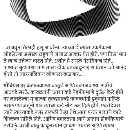
...ते बघून तिलाही हसू आवरेना. त्याच्या डोक्यात एकमेकांना
जोडलेल्या असंख्य खड्ड्यांचे जंजाळ आकार घेत होते. पण तिला मात्र
ते त्याचे उत्तेजन वाटत होते. अर्थात हे सगळे नैसर्गिकच होते..
पाण्यात बुडणार्‍या माणसाला डोके वर काढून श्वास घेताना जो आनंद
होतो तो त्याच्याशिवाय कोणाला कळणार.....
मोबियस
३१ कंटाळवाण्या वाळूचे आणि कंटाळवाण्या रात्रींचे
आठवडे सरले. कावळ्यांनी ‘आशा’कडे नेहमीप्रमाणे दुर्लक्ष केले होते.
वर लावलेल्या माशाच्या तुकड्याकडे कावळ्यांनी ढुंकूनही पाहिले
नसेल पण जंतूंनी मात्र त्याच्याकडे नीट लक्ष दिले होते. एक दिवस
त्याने त्याच्याकडे नजर टाकली तेव्हा तेथे आता फक्त माशाचे काटे
शिल्लक राहिले होते. आमिष बदलताना त्याने आतही डोकविण्याचे
ठरविले. वरची वाळू काढून त्याने झाकण उघडले आणि त्याला