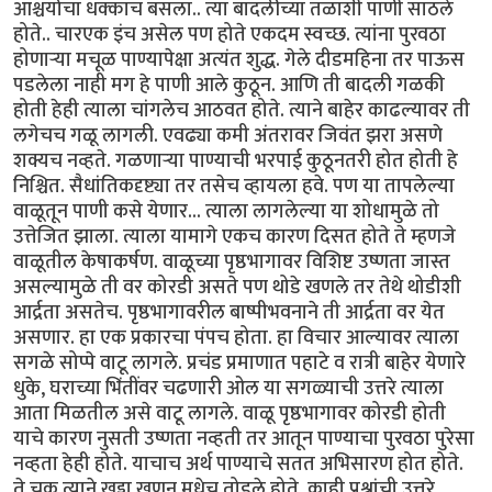
आश्चर्याचा धक्काच बसला.. त्या बादलीच्या तळाशी पाणी साठले
होते.. चारएक इंच असेल पण होते एकदम स्वच्छ. त्यांना पुरवठा
होणार्‍या मचूळ पाण्यापेक्षा अत्यंत शुद्ध. गेले दीडमहिना तर पाऊस
पडलेला नाही मग हे पाणी आले कुठून. आणि ती बादली गळकी
होती हेही त्याला चांगलेच आठवत होते. त्याने बाहेर काढल्यावर ती
लगेचच गळू लागली. एवढ्या कमी अंतरावर जिवंत झरा असणे
शक्यच नव्हते. गळणार्‍या पाण्याची भरपाई कुठूनतरी होत होती हे
निश्चित. सैधांतिकदृष्ट्या तर तसेच व्हायला हवे. पण या तापलेल्या
वाळूतून पाणी कसे येणार... त्याला लागलेल्या या शोधामुळे तो
उत्तेजित झाला. त्याला यामागे एकच कारण दिसत होते ते म्हणजे
वाळूतील केषाकर्षण. वाळूच्या पृष्ठभागावर विशिष्ट उष्णता जास्त
असल्यामुळे ती वर कोरडी असते पण थोडे खणले तर तेथे थोडीशी
आर्द्रता असतेच. पृष्ठभागावरील बाष्पीभवनाने ती आर्द्रता वर येत
असणार. हा एक प्रकारचा पंपच होता. हा विचार आल्यावर त्याला
सगळे सोप्पे वाटू लागले. प्रचंड प्रमाणात पहाटे व रात्री बाहेर येणारे
धुके, घराच्या भिंतींवर चढणारी ओल या सगळ्याची उत्तरे त्याला
आता मिळतील असे वाटू लागले. वाळू पृष्ठभागावर कोरडी होती
याचे कारण नुसती उष्णता नव्हती तर आतून पाण्याचा पुरवठा पुरेसा
नव्हता हेही होते. याचाच अर्थ पाण्याचे सतत अभिसारण होत होते.
ते चक्र त्याने खड्डा खणून मधेच तोडले होते. काही प्रश्नांची उत्तरे