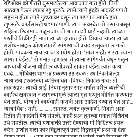
रेडिओवर कोणीतरी घुसमटलेल्या आवाजात गात होते. तिची
आठवण येऊन त्याला रडू फुटले. त्याने त्याचे हुंदके आवरले पण ते
सहन न होता त्याने गुडघ्यावर बसून त्या पाण्यात आपले हात
खुपसले. बर्फासारखे थंडगार पाणी. त्याच अवस्थेत तो तसाच बसून
राहिला. रिकामा... पळून जायची आता तशी घाई नव्हती. त्याच्या
परतीचे तिकीटही आता त्याच्या हातात होते..शिवाय त्याला त्याच्या
संशोधनाबद्दल कोणालातरी सांगण्याची प्रचंड उत्सुकता लागली
होती. गावकर्‍यांनाच त्याचा उपयोग होता. ‘आज नाहीतर उद्या त्यांना
सांगता येईल..’ तो मनात म्हणाला. ते त्यांना सांगेपर्यंत येथून पळून
जाण्याची योजना थोडी लांबणीवरही टाकता येईल. त्यात काय
एवढे....
मोबियस भाग :४ प्रकरण ३३
स्थळ : स्थानिक जिल्हा
न्यायालय हरवलेल्या व्यक्तिंबाबत : विषय : निकाल नाव : तो
तक्रारदार : त्याची आई. नियमानुसार सात वर्षात वरील व्यक्तीची
काहीच खबरबात न लागल्यामुळे त्याला मृत म्हणून घोषित करण्यात
येत आहे.. योग्य ती कार्यवाही करावी असा आदेश देण्यात येत आहे...
न्यायाधिश : सही............. समाप्त. जयंत कुलकर्णी. मित्रहो अशा
रितीने ही कादंबरी येथे संपली. काही प्रश्र्न तुमच्या मनात निश्चितच
उभे राहतील. त्यांची यथाशक्ती उत्तरे देण्याचा मी निश्चितच प्रयत्न
करेन. अर्थात मला फार विद्वत्तापूर्ण उत्तरे विद्वत्तापूर्ण प्रश्र्नांना देता