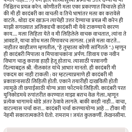
येणार नाही... :-) पण इतर साध्यासुध्या प्रश्र्नांची उत्तरे देण्याचा मी
निश्चितच प्रयत्न करेन. कोणीतरी मला एका प्रकरणात विचारले होते
की मी ही कादंबरी का वाचली व तिचे भाषांतर मला का करावेसे
वाटले.. थोडा दम खाऊन त्याचेही उत्तर देण्याचा प्रयत्न मी करेन ही
माझी सगळ्यात अलिकडची कादंबरी मी येथे टाकण्याचे कारण
काय.... मला लिहिता येते व मी लिहिलेले वाचक वाचतात, त्यांना ते
आवडते, याचा शोध मला मिपावरच लागला. (असे मला वाटते...
नाहीतर काहीजण म्हणतील, "हे तुम्हाला कोणी सांगितले ''.) म्हणून
ही कादंबरी मिपाला व मिपावाचकांना अर्पण. शिवाय एक नवीन
विभाग चालू करावा हाही हेतू होताच. त्यासाठी परवानगी
दिल्याबद्दल श्री. नीलकांत यांचे आभार मानतो. ही कादंबरी मी
एकदम का नाही टाकली : वर म्हटल्याप्रमाणे ही कादंबरी मी
प्रकाशनासाठी लिहिली होती. एकाने तयारीही दाखविली होती
त्यामुळे ती छपाईसाठी योग्य अशा फाँटमधे लिहिली. कादंबरी परत
युनिकोडमधे रुपांतरीत करण्यात माझा बराच वेळ गेला..म्हणून
प्रत्येक भागामधे थोडे अंतर ठेवावे लागले. बाकी काही नाही... वाचा,
वाटल्यास चर्चा करा... कादंबरी चर्चा करण्यायोग्य आहे ... टीका मी
नेहमी सकारात्मकतेने घेतो. रामराम ! जयंत कुलकर्णी. लेखनसीमा.