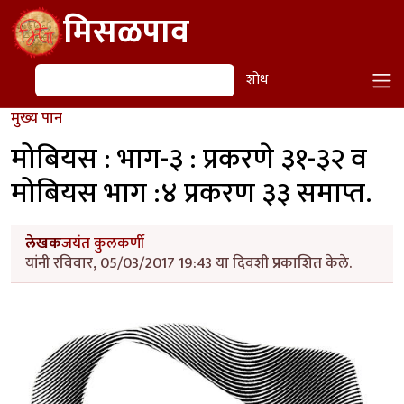
Skip to main content
मिसळपाव
शोध
शोध
मुख्य पान
मोबियस : भाग-३ : प्रकरणे ३१-३२ व
मोबियस भाग :४ प्रकरण ३३ समाप्त.
लेखक
जयंत कुलकर्णी
यांनी रविवार, 05/03/2017 19:43 या दिवशी प्रकाशित केले.