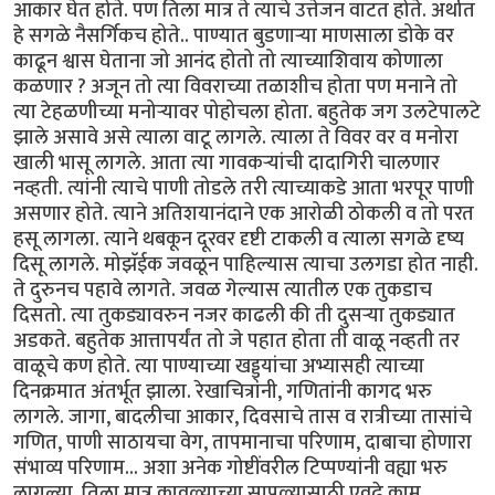
आकार घेत होते. पण तिला मात्र ते त्याचे उत्तेजन वाटत होते. अर्थात
हे सगळे नैसर्गिकच होते.. पाण्यात बुडणार्‍या माणसाला डोके वर
काढून श्वास घेताना जो आनंद होतो तो त्याच्याशिवाय कोणाला
कळणार ? अजून तो त्या विवराच्या तळाशीच होता पण मनाने तो
त्या टेहळणीच्या मनोर्‍यावर पोहोचला होता. बहुतेक जग उलटेपालटे
झाले असावे असे त्याला वाटू लागले. त्याला ते विवर वर व मनोरा
खाली भासू लागले. आता त्या गावकर्‍यांची दादागिरी चालणार
नव्हती. त्यांनी त्याचे पाणी तोडले तरी त्याच्याकडे आता भरपूर पाणी
असणार होते. त्याने अतिशयानंदाने एक आरोळी ठोकली व तो परत
हसू लागला. त्याने थबकून दूरवर दृष्टी टाकली व त्याला सगळे दृष्य
दिसू लागले. मोझॅईक जवळून पाहिल्यास त्याचा उलगडा होत नाही.
ते दुरुनच पहावे लागते. जवळ गेल्यास त्यातील एक तुकडाच
दिसतो. त्या तुकड्यावरुन नजर काढली की ती दुसर्‍या तुकड्यात
अडकते. बहुतेक आत्तापर्यंत तो जे पहात होता ती वाळू नव्हती तर
वाळूचे कण होते. त्या पाण्याच्या खड्ड्यांचा अभ्यासही त्याच्या
दिनक्रमात अंतर्भूत झाला. रेखाचित्रांनी, गणितांनी कागद भरु
लागले. जागा, बादलीचा आकार, दिवसाचे तास व रात्रीच्या तासांचे
गणित, पाणी साठायचा वेग, तापमानाचा परिणाम, दाबाचा होणारा
संभाव्य परिणाम... अशा अनेक गोष्टींवरील टिप्पण्यांनी वह्या भरु
लागल्या. तिला मात्र कावळ्याच्या सापळ्यासाठी एवढे काम