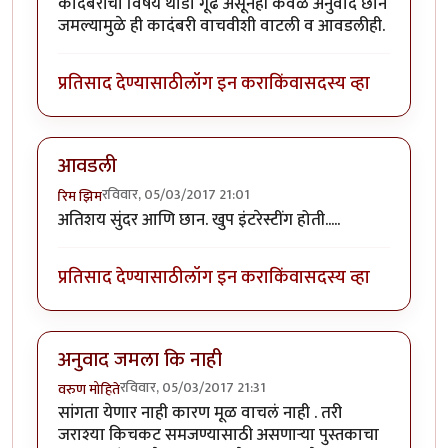
कादंबरीचा विषय थोडा गूढ असूनही केवळ अनुवाद छान
जमल्यामुळे ही कादंबरी वाचवीशी वाटली व आवडलीही.
प्रतिसाद देण्यासाठी
लॉग इन करा
किंवा
सदस्य व्हा
आवडली
रविवार, 05/03/2017 21:01
रिम झिम
अतिशय सुंदर आणि छान. खुप इंटरेस्टींग होती.....
प्रतिसाद देण्यासाठी
लॉग इन करा
किंवा
सदस्य व्हा
अनुवाद जमला कि नाही
रविवार, 05/03/2017 21:31
वरुण मोहिते
सांगता येणार नाही कारण मूळ वाचलं नाही . तरी
जराश्या किचकट समजण्यासाठी असणाऱ्या पुस्तकाचा