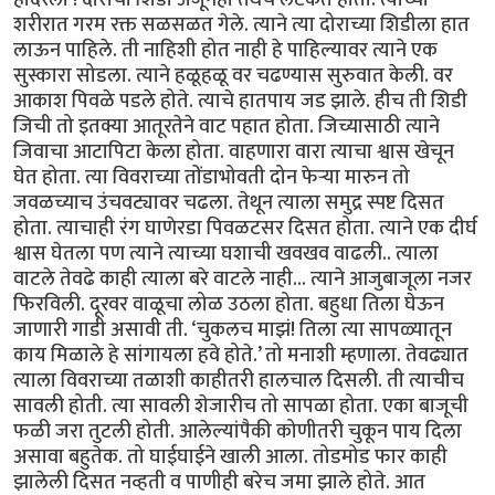
शरीरात गरम रक्त सळसळत गेले. त्याने त्या दोराच्या शिडीला हात
लाऊन पाहिले. ती नाहिशी होत नाही हे पाहिल्यावर त्याने एक
सुस्कारा सोडला. त्याने हळूहळू वर चढण्यास सुरुवात केली. वर
आकाश पिवळे पडले होते. त्याचे हातपाय जड झाले. हीच ती शिडी
जिची तो इतक्या आतूरतेने वाट पहात होता. जिच्यासाठी त्याने
जिवाचा आटापिटा केला होता. वाहणारा वारा त्याचा श्वास खेचून
घेत होता. त्या विवराच्या तोंडाभोवती दोन फेर्‍या मारुन तो
जवळच्याच उंचवट्यावर चढला. तेथून त्याला समुद्र स्पष्ट दिसत
होता. त्याचाही रंग घाणेरडा पिवळटसर दिसत होता. त्याने एक दीर्घ
श्वास घेतला पण त्याने त्याच्या घशाची खवखव वाढली.. त्याला
वाटले तेवढे काही त्याला बरे वाटले नाही... त्याने आजुबाजूला नजर
फिरविली. दूरवर वाळूचा लोळ उठला होता. बहुधा तिला घेऊन
जाणारी गाडी असावी ती. ‘चुकलच माझं! तिला त्या सापळ्यातून
काय मिळाले हे सांगायला हवे होते.’ तो मनाशी म्हणाला. तेवढ्यात
त्याला विवराच्या तळाशी काहीतरी हालचाल दिसली. ती त्याचीच
सावली होती. त्या सावली शेजारीच तो सापळा होता. एका बाजूची
फळी जरा तुटली होती. आलेल्यांपैकी कोणीतरी चुकून पाय दिला
असावा बहुतेक. तो घाईघाईने खाली आला. तोडमोड फार काही
झालेली दिसत नव्हती व पाणीही बरेच जमा झाले होते. आत