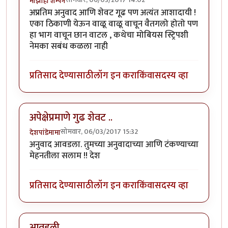
माझीही शॅम्पेन
अप्रतिम अनुवाद आणि शेवट गूढ पण अत्यंत आशादायी !
एका ठिकाणी येऊन वाळू वाळू वाचून वैतगलो होतो पण
हा भाग वाचून छान वाटल , कथेचा मोबियस स्ट्रिपशी
नेमका सबंध कळला नाही
प्रतिसाद देण्यासाठी
लॉग इन करा
किंवा
सदस्य व्हा
अपेक्षेप्रमाणे गुढ शेवट ..
सोमवार, 06/03/2017 15:32
देशपांडेमामा
अनुवाद आवडला. तुमच्या अनुवादाच्या आणि टंकण्याच्या
मेहनतीला सलाम !! देश
प्रतिसाद देण्यासाठी
लॉग इन करा
किंवा
सदस्य व्हा
आवडली