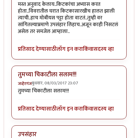
मस्त अनुवाद केलाय..किटकांचा अभ्यास करत
होता..विवरातील घरात किटकासारखीच हालत झाली
त्याची..हाच मोबीयस पट्टा होता वाटतं..तुम्ही वर
सांगितल्याप्रमाणे उपसंहार लिहाच..अजून काही निसटलं
असेल तर समजेल आम्हाला..
प्रतिसाद देण्यासाठी
लॉग इन करा
किंवा
सदस्य व्हा
तुमच्या चिकाटीला सलाम!!!
बुधवार, 08/03/2017 23:07
जव्हेरगंज
तुमच्या चिकाटीला सलाम!!!
प्रतिसाद देण्यासाठी
लॉग इन करा
किंवा
सदस्य व्हा
उपसंहार