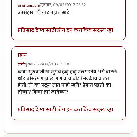
गुरुवार, 09/03/2017 23:32
urenamashi
उपसंहारा ची वाट पहात आहे...
प्रतिसाद देण्यासाठी
लॉग इन करा
किंवा
सदस्य व्हा
छान
बुधवार, 22/03/2017 21:30
रांचो
कथा सुरुवातीला खुपच हळु हळु उलगडतेय असे वाटले.
थोडे बोअरपण झाले. पण वाचावीशी नक्कीच वाटत
होती. तो का पळुन जात नाही म्हणे? प्रेमात पडतो का
तीच्या? किंवा त्या जागेच्या?
प्रतिसाद देण्यासाठी
लॉग इन करा
किंवा
सदस्य व्हा