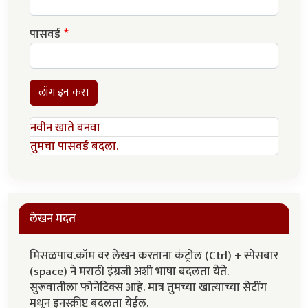
पासवर्ड
लॉग इन करा
नवीन खाते बनवा
तुमचा पासवर्ड बदला.
लेखन मदत
मिसळपाव.कॉम वर लेखन करताना कंट्रोल (Ctrl) + स्पेसबार
(space) ने मराठी इंग्रजी अशी भाषा बदलता येते.
सुरूवातीला फोनेटिक्स आहे. मात्र तुमच्या खात्याच्या सेटींग
मधून इनस्क्रीप्ट बदलता येईल.