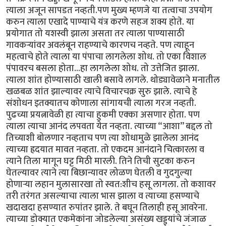
त्याला अजून सापडत नव्हती.पण मुख्य म्हणजे या तत्वाचा उपयोग
करुन त्याला एखादे पाण्याचे यंत्र करणे सहज शक्य होते. या
प्रयोगात तो यशस्वी झाला असता तर त्याला पाण्यासाठी
गावकर्‍यांवर अवलंबून राहण्याचे कारणच नव्हते. पण त्याहून
महत्वाचे होते त्याला या पंपाचा लागलेला शोध. तो एका विशाल
पंपावरच बसला होता...हा लागलेला शोध. तो उत्तेजित झाला.
त्याला शांत होण्यासाठी खाली बसावे लागले. थोड्यावेळाने मनातील
खळबळ शांत झाल्यावर त्याचे विचारचक्र सुरु झाले. त्याचे हे
संशोधन इतक्यातच कोणाला सांगायची त्याला गरज नव्हती.
पुढच्या प्रयत्नावेळी हा त्याचा हुकमी एक्का असणार होता. पण
त्याला त्याचा आनंद लपवता येत नव्हता. त्याच्या “आशा” बद्दल तो
तिच्याशी बोलणार नव्हताच पण त्या शोधामुळे झालेला आनंद
त्याच्या ह्रदयात मावत नव्हता. तो एकदम आनंदाने चित्कारला व
त्याने तिला मागून घट्ट मिठी मारली. तिने तिची सुटका करुन
घेतल्यावर त्याने त्या बिछान्यावर लोळण घेतली व गुदगुल्या
होणार्‍या लहान मुलासारखा तो स्वत:शीच हसू लागला. तो कशावर
तरी तरंगत असल्याचा त्याला भास झाला व त्याच्या हसण्याचे
खदाखदा हसण्यात रुपांतर झाले. ते बघून तिलाही हसू आवरेना.
त्याच्या डोक्यात एकमेकांना जोडलेल्या असंख्य खड्ड्यांचे जंजाळ