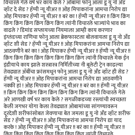
विचारले गेले वर्ष भर काय केले ? ओबामां फोनु आला डू यु नो अँड
व्हॉट दे सेड ? हॅप्पी न्यू यीअर !! ओह मिपाकरांना आमचा निरोप द्या
ओह मिपाकर हॅप्पी न्यू यीअर !! बरं का ! हॅप्पी न्यू यीअर !! क्रिंग क्रिंग
क्रिंग क्रिंग क्रिंग क्रिंग क्रिंग क्रिंग त्यांनी विचारले भाज्यांचे भाव का
वाढले ? डिमांड सप्लायच्या नियमाला आम्ही काय करणार
इंग्लंडच्या राणिचा फोनु आला ब्रेकफास्टला बोलवायला डू यु नो अँड
व्हॉट शी सेड ? हॅप्पी न्यू यीअर !! ओह मिपाकरांना आमचा निरोप द्या
आठवणीने बरं का ! ओह मिपाकर हॅप्पी न्यू यीअर !! हॅप्पी न्यू यीअर !!
क्रिंग क्रिंग क्रिंग क्रिंग क्रिंग क्रिंग क्रिंग क्रिंग त्यांनी विचारले मेक ईन
इंडीयाचे काय झाले शस्त्रास्त्र निर्मितीच्या नी बुलेटी ट्रेन काढल्या
तेवढ्यात अ‍ॅबींचा फ्रांसमधून फोनु आला डू यु नो अँड व्हॉट ही सेड ?
हॅप्पी न्यू यीअर !! ओह मिपाकरांना आमचा निरोप द्या आठवणीने
नक्की हां ! ओह मिपाकर हॅप्पी न्यू यीअर !! बरं का !! हॅप्पी न्यू यीअर
!! क्रिंग क्रिंग क्रिंग क्रिंग क्रिंग क्रिंग क्रिंग क्रिंग त्यांनी विचारले गेले
अरे आणखी वर्ष भर काय केले ? सगळीकडच्या रस्त्यांची स्वच्छता
केली जगभर योगा केला तेवढ्यात ओबामांच्या सांगण्यावरून
दूरदेशी शरीफांसोबत जेवणाचा बेत जमला डू यु नो अँड व्हॉट शरीफ
सेड ? हॅप्पी न्यू यीअर !! ओह मिपाकरांना आमचा निरोप द्या याद
करके ! ओह मिपाकर हॅप्पी न्यू यीअर !! बरं का !! हॅप्पी न्यू यीअर !!
क्रिंग क्रिंग क्रिंग क्रिंग क्रिंग क्रिंग क्रिंग क्रिंग त्यांनी विचारले