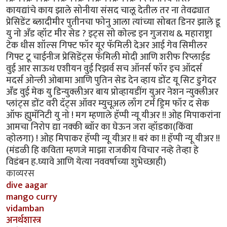
कायद्यांचे काय झाले सोनीया संसद चालू देतील तर ना तेवढ्यात
प्रेसिडेंट ब्लादीमीर पुतीनचा फोनु आला त्यांच्या सोबत डिनर झाले डू
यु नो अँड व्हॉट मीर सेड ? इट्स सो कोल्ड इन गुजराथ & महाराष्ट्रा
टेक धीस शॉल्स गिफ्ट फॉर यूर फॅमिली देअर आई गेव सिमीलर
गिफ्ट टू चाईनीज प्रेसिडेंट्स फॅमिली मोदी आणि शरीफ रिप्लाईड
वुई आर साऊथ एशीयन वुई रिझर्व सच ऑनर्स फॉर इच ऑदर्स
मदर्स ओन्ली ओबामा आणि पुतिन सेड देन व्हाय डोंट यू सिट डुगेदर
अँड वुई मेक यु डिन्युक्लीअर बाय प्रोव्हायडींग युअर नेशन न्युक्लीअर
प्लांट्स डोंट वरी दॅट्स ऑवर म्युचूअल लाँग टर्म ड्रिम फॉर द सेक
ऑफ ह्युमॅनिटी यु नो ! मग म्हणाले हॅप्पी न्यू यीअर !! ओह मिपाकरांना
आमचा निरोप द्या नक्की ब्वॉर का घेऊन जरा व्हॉडका(किंवा
व्होलगा) ! ओह मिपाकर हॅप्पी न्यू यीअर !! बरं का !! हॅप्पी न्यू यीअर !!
(मंडळी हि कविता म्हणजे माझा राजकीय विचार नव्हे तेव्हा हे
विडंबन ह.घ्यावे आणि येत्या नववर्षाच्या शुभेच्छाही)
काव्यरस
dive aagar
mango curry
vidamban
अनर्थशास्त्र