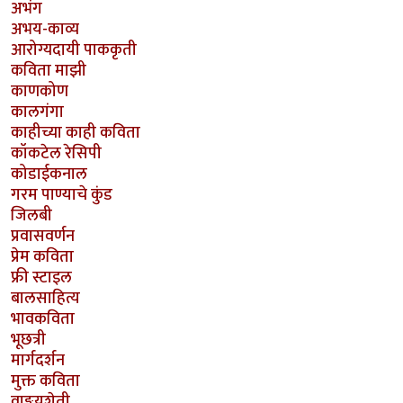
अभंग
अभय-काव्य
आरोग्यदायी पाककृती
कविता माझी
काणकोण
कालगंगा
काहीच्या काही कविता
कॉकटेल रेसिपी
कोडाईकनाल
गरम पाण्याचे कुंड
जिलबी
प्रवासवर्णन
प्रेम कविता
फ्री स्टाइल
बालसाहित्य
भावकविता
भूछत्री
मार्गदर्शन
मुक्त कविता
वाङ्मयशेती