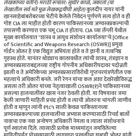
लेखकांच्या वतीने) मराठी रूपांतर: सुधीर काळे, जकार्ता (या
लेखातील सर्व मते मूळ लेखकद्वयींची आहेत)
कुलदीप नायर यांनी खानसाहेबांबरोबरच्या भेटीचे केलेले निवेदन पूर्णपणे सत्य होते व ही गोष्ट CIA ला माहीत होती कारण पाकिस्तानच्या अण्वस्त्रप्रकल्पाची तपासणी करणारा एक चमू CIA त होताच. CIA च्या लॅंग्ली येथील मुख्य कार्यालयात "शास्त्र व आयुध संशोधन कार्यालया"चे [Office of Scientific and Weapons Research (OSWR)] प्रमुख गॉर्डन ओलर हे एक विद्युत अभियंता होते व ते ज्ञानी व तत्वनिष्ठ गृहस्थ होते. यानंतर थोड्याच कालावधीत त्यांची शास्त्र, तंत्रज्ञान व अण्वस्त्रप्रसाराबद्दलच्या राष्ट्रीय गोपनीय अधिकारीपदावर पदोन्नती झाली व ते अमेरिकेच्या अण्वस्त्रप्रसाराविरोधी गुप्तचरयंत्रणेतील एक महत्वाचे अधिकारी बनले. जरी रेगन यांचा कल अशा देखरेखीविरुद्ध असला तरी ओलर यांच्या नेतृत्वाखाली OSWR(१)ने पाकिस्तानच्या असल्या हालचालींवर खास नजर ठेवली होती. या विषयावर जमा केली जाणारी माहिती प्रचंड होती व त्याची ओलरना चांगली जाणीव होती व म्हणून त्यांनी १९८५ साली केवळ पाकिस्तानच्या अण्वस्त्रप्रकल्पाच्या हालचालींचा अभ्यास करण्यासाठी रिचर्ड बार्लो नावाचा एक नवा अन्वेषण अधिकारी नेमला व त्याला संशोधनाचे पूर्ण स्वातंत्र्य दिले. त्यासाठी प्रत्येक माध्यमांतून जमविलेल्या माहितीपर्यंत पोचण्यासाठी लागणारा परवलीचा शब्दही ओलर यांनी बार्लोंना दिला होता(२). बार्लोंनी कायम उत्तम प्रतीचे संशोधन सुरू ठेवले होते. त्यांनी जमा केलेल्या पकिस्तानबद्दलच्या माहितीचा नेहमीच दैनिक गोपनीय पत्रकात व राष्ट्राध्यक्षांच्या रोजच्या सारांशरूपी अहवालात समावेश असायचा. हे पत्रक म्हणजे आदल्या दिवशीच्या प्रमुख गोपनीय माहितीचा गोषवारा असायचा व तो राष्ट्राध्यक्ष, उपराष्ट्राध्यक्ष, परराष्ट्रमंत्री, संरक्षणमंत्री व त्यांचे मोजके ज्येष्ठ मदतनीस यांनाच वाचायला मिळायचा. यामुळे रेगनसारख्या व इतर ज्येष्ठ नेत्यांना पाकिस्तानात काय चाललेय् याची संपूर्ण कल्पना असायची. १९८७ सालच्या उन्हाळ्यात जसजसा बार्लोंनी जमा केलेल्या माहितीपत्रकांचा ढीग त्यांच्या टेबलावर वाढू लागला तसतशी अमेरिकेला पाकिस्तानच्या अण्वस्त्रप्रकल्पाबद्दल अतुलनीय व अचूक माहिती मिळत गेली व त्यामुळे रेगन सरकारला दुःखद जाणीव होऊ लागली कीं त्यांचे पाकिस्तानबद्दलचे धोरण सत्यपरिस्थितीच्या दबावाखाली कोसळण्याच्या बेतात आले आहे. रेगननी प्रतिनिधीगृहाशी सोविएतविरुद्धच्या युद्धात यश मिळविण्याचा बहाणा वापरून, गृहाला सतावून व गृहाशी 'दादागिरी' करून नायर यांच्या गौप्यस्फोटाने निर्माण केलेल्या अडचणीवर जेमतेम ताबा मिळविला होता तेवढ्यात एक नव्या आणिबाणीची भर पडली! एका पाकिस्तानी वंशाच्या कॅनेडियन नागरिकाला २५ टन मारेजिंग प्रतीचे पोलाद विकत घेताना फिलाडेल्फियात अटक झाली! त्याला कल्पनाच नव्हती कीं तो ज्यांच्याबरोबर या सौद्याबद्दल वाटाघाटी करत होता ती सर्व लोक FBIचे व अमेरिकेच्या Customs खात्याचे छुपे अधिकारी होते. जुलै १९८७ साली झालेल्या या अटकेचे गांभिर्य प्रतिनिधीगृह व परराष्ट्रमंत्रालयाच्या अधिकार्‍यांपलीकडे फारसे कुणाला लगेच कळलेच नव्हते! परराष्ट्रमंत्रालयाचे ज्येष्ठ अधिकारी अब्राहम सोफाएर यांना ते कळले व त्यांनी ताकीद दिली कीं या ग्राहकाचे पाकिस्तानशी असलेले दुवे जर प्रस्थापित झाले तर सोलार्त्झ घटनादुरुस्ती लागू होऊन अमेरिकेची पाकिस्तानला दिली जाणारी मदत बंद करावी लागेल. 'व्हाईट हाऊस'ला या सौद्याची नोव्हेंबर १९८६पासून माहिती होती. कार्पेंटर स्टील या कंपनीकडून हे खास शक्तिशाली पोलाद विकत घेताना 'अर्शद परवेझ' गुप्तचरयंत्रणेच्या दृष्टिपथात आले होते. कार्पेंटर कंपनीच्या आंतरराष्ट्रीय विक्रीखात्याचे व्यवस्थापक आल्बर्ट टॉम्ली यांना या संशयास्पद ग्राहकाबद्दल शंका आल्याने त्यांनी ताबडतोब अशा तर्‍हेच्या निर्यातीवर नियंत्रण करणार्‍या उर्जाशक्तीखात्याला (Department of Energy) कळविले. लगेच FBI व अमेरिकेच्या Customs खात्याच्या अधिकार्‍यांनी कार्पेंटर कंपनीच्या विक्रीखात्याच्या अधिकार्‍यांची जागा घेतली व त्यांनी परवेझ यांच्याबरोबर जवळीक करण्याचे नाटक केले. परिणामतः परवेझ त्यांच्याबरोबर बोलताना वहावत गेले व आपल्या पाकिस्तानातील लाहोर येथील एका कॉर्पोरेशनमध्ये काम करणार्‍या श्री. इनाम या गिर्‍हाइकाबद्दल बरळले! परवेझनी बर्‍याच लोकांना लांच देऊ केली होती व आगाऊ रक्कमही दिली होती. या प्रतिबंधित मालाबद्दलची आपली निवेदने परवेझ सारखी बदलत होते. कधी हे पोलाद टर्बाइन्ससाठी, कधी काँप्रेसर्ससाठी, कधी रॊकेट इंजिन्ससाठी, कधी कराची विश्वविद्यालयाच्या अभियांत्रिकी प्रकल्पासाठी तर कधी ते वितळवून त्याचे इंगट बनविण्यासाथी अशा नाना कथा त्यांनी सांगितल्या, पण शेवटी चुकून ते कहूताप्रकल्पासाठी हवे आहे हेही सांगून मोकळे झाले व हे संभाषण ध्वनिमुद्रित केले गेले होते. ही माहिती बार्लोंनी जमविलेल्या माहितीशी जुळत होती. त्यांच्या मते असले पोलाद सेंट्रीफ्यूजेससारख्या प्रचंड वेगाने फिरणार्‍या यंत्रातच वापरले जायचे. परवेझना २०लाख डॉलर्स किमतीचे या प्रतीचे आणखी पोलाद व बेरिलियम धातूही विकत घ्यायचे होते. (बेरिलियम अणूबाँबची विनाशशक्ती कमी न करता त्याचा आकार कमी करण्यासाठी एक परावर्तक म्हणून वापरले जाते.) यावरून पाकिस्तान छोट्या आकाराचे विमानातून टाकण्यायोग्य आकारचे अणूबाँब बनवत आहे असा बार्लोंना संशय आला. परवेझ यांना शिक्षा होण्याच्या आधीच प्रतिहल्ला करण्याच्या उद्देशाने रेगन यांनी नेहमीप्रमाणे आक्रमक पवित्र्यात प्रतिनिधीगृहाला पाकिस्तानची मदत बंद करण्याच्या निर्णयाच्या दुष्परिणामांचा व गुंतागुंतीचा विचार करायला बजावले! १९८७च्या उन्हाळ्यात मुजाहिदीन सेनेने युद्धाची दिशा उलटविली होती व ते सोविएत सेनेविरुद्ध विजय मिळवू लागले होते. या वेळी मदत बंद केल्यास मुजाहिदीन अडचणीत येतील व सोविएत सैन्य अफगाणिस्तानातून परतायचा विचार बदलेल अशीही शक्यता होती. सरकारने असाही पवित्रा घेतला कीं परवेझ यांच्याबाबतीत पाकिस्तानचा उद्देश काय होता किंवा परवेझ पाकिस्तान सरकारसाठी काम करत होता हे कुठेच सिद्ध झालेले नाहीं. जेंव्हां फिलाडेल्फियाच्या सरकारी वकीलांनी "केंद्रीय अन्वेषकांनी परवेझना कुणी काम दिले होते ते अद्याप शोधून काढले नाहींय्" हे मान्य केल्यावर सरकारचा जीव भांड्यात पडला. मायकेल आर्माकॉस्ट या राजनैतिक विभागातील कनिष्ठ परराष्ट्रमंत्र्यांनी सिनेटच्या परराष्ट्रधोरणविषयक समितीपुढे दिलेल्या गुप्त साक्षीत "झियांची राजवट व परवेझ यांच्यात कांहीही संबंध नाहीं" असे ठासून सांगितले. त्याला फिलाडेल्फियाच्या कस्टम्स खात्याच्या अधिकार्‍यांनीही दुजोरा दिला(३). पण सिनेटकडून सरकारवर दबाव वाढतच होता. अण्वस्त्रे मिळवू पहाणार्‍या राष्ट्राची अमेरिकन मदत ताबडतोब बंद करण्याची घटनादुरुस्ती आणणार्‍या सोलार्त्झनी रेगनना "पाकिस्तानच्या कृती अमेरिकेला कोंडीत आणत आहेत. जर कायदा मंत्रालयाकडे लेखी आरोपपत्र दाखल करण्याइतका पुरावा असेल तर रेगन यांच्याकडे कायद्यानुसार पाकिस्तानची मदत बंद करण्यासाठी पुरेसे समर्थन आहे" अशी ताकीदही दिली. सिनेटर जॉन ग्लेन यांचेही याबाबत एकमत होते. ते म्हणाले कीं अफगाणिस्तानातील अमेरिकेचे हितसंबंध तात्पुरते आहेत, पण अण्वस्त्रप्रसार होऊ न देण्यात अमेरिकेचे दीर्घकालीन हितसंबंध आहेत." सिनेटच्या परराष्ट्रधोरणविषयक समितीचे अध्यक्ष क्लेअरबोर्न पेल यांनी सरळ सांगितले कीं पाकिस्तानने अमेरिकन कायद्याचा अवमान (contempt of court) केलेला असून चारशे कोटी रुपयांची पाकिस्तानला द्यायची मदत ताबडतोब रद्द करावी! पण 'व्हाईट हाऊस'ने आपले धोरण कायम ठेवले व पाकिस्तानकडे मोहरा वळविला. अमेरिकेचा ठाम निर्णय पाकिस्तानला सांगण्यासाठी आर्माकॉस्ट इस्लामाबादला गेले व त्या दौर्‍याबद्दलचा उद्देश जाहीर केला गेला कीं ते झियांच्या मनावर 'खासगी' ग्राहकांवर कडक कारवाई करण्याबद्दल दबाव आणण्यासाठी जात आहेत. या विधानातला 'खासगी' हा शब्द फारच महत्वाचा होता. खरे तर ती आर्माकॉस्ट व परराष्ट्रमंत्रालयातील एक वकील अब्रहॅम सोफाएर यांनी चातुर्याने समाविष्ट केलेली एक पळवाट होती. म्हणजे परवेझना काम दिलेले खासगी लोक होते व त्यांचा पाकिस्तान सरकारशी कांहींही संबंध नव्हता हे दाखवून सोलार्त्झ घटनादुरुस्तीची पाकिस्तानच्या मदतीत येणारी आडकाठी दूर करण्याचा तो प्रयत्न होता. पाकिस्ताननेही या 'नाटका'त भाग घेतला. परवेझच्या नावाचे अटक वॉरंट काढण्यात आले. एक वार्तापत्रही (press briefing) काढण्यात आले. या वार्तापत्रात परवेझशी निगडित "निर्यात कारस्थाना"त झियांचा कांहींही हात नव्हता असेही अमेरिकेला सुचविण्यात आले. थक्क झालेल्या सोलार्त्झ यांनी या बाबतीतील मूळ गोपनीय कागदपत्रे पहाण्याची मागणी केली. असा त्यांना हक्कही होता. पण रेगन यांच्या राजकीय मतांशी अमूलाग्र एकरूप झालेल्या परराष्ट्रमंत्रालयाकडून व संरक्षणमंत्रालयाकडून मिळणार्‍या माहितीचा दर्जा विश्वासार्ह असण्याची कांहीच खात्री नव्हती! सोलार्त्झ व त्यांच्या इतर सिनेटर सहकार्‍याना माहिती देण्यासाठी CIA च्या तात्पुरत्या निर्देशकांनी ज. डेव्हिड आईन्सेल यांची निवड केली व ती अर्थपूर्ण होती. कारण आईन्सेल यांची कारकीर्द कोरिया व विएतनाम युद्धांत व नंतर अण्वस्त्रांच्या वापरावर भर देण्यात गेली होती. CIAचे निर्देशक बिल केसी यांनी त्यांना १९८५ साली गुप्तहेरखात्यात आणले होते व तेंव्हापासून ते राष्ट्रीय गुप्तचरयंत्रणेत 'अधिकारी' म्हणून अण्वस्त्रप्रसारविरोधी कामावर देखरेख करत कीं ज्यात रेगन सरकारला मुळीच रस नव्हता. १९८०पासून ते कॅस्पर वाईनबर्गर या संरक्षणमंत्र्यांच्या हाताखाली अण्वस्त्रांच्या व रासायनिक अस्त्रांच्या सुधारणा, वापर व नियोजन यासंबंधीचे काम पहात. नंतर रेगननी त्यांना त्यांच्या आवडत्या "स्टार वॉर्स" कार्यक्रमाचे कार्यकारी संचालक म्हणूनही निवडले होते व ते उदारमतवादी मंडळीना तोंड द्यायला समर्थ होते! OSWR या संघटनेचे प्रमुख गॉर्डन ओलर व हेरखात्याचे उपसंचालक रिचर्ड केर यांना ही निवड अजीबात पसंत नव्हती. आईन्सेल यांचा सहभाग म्हणजे ही चर्चा दोन बलाढ्य पक्षांत होणार होती व त्यामुळे ओलर व त्यांचे सहाय्यक चार्ल्स बर्क चिंतेत पडले. बार्लोंना ते म्हणाले कीं त्यांना आईन्सेल प्रतिनिधींसमोर काय ठेवणार याबद्दल फारच काळजी वाटत होती. CIAचा पाकिस्तानाबद्दलचा तज्ञ म्हणून त्यांनी व बॉब गेट्स (त्यावेळचे CIAचे उपसंचालक व आजचे संरक्षणमंत्री) बार्लोंची निवड केली होती. परवेझच्या केसबद्दल सर्व माहिती जवळ ठेवून व मागच्या बाकावर बसून आईन्सेलना लागेल ती माहिती पुरविण्यास बार्लोंना सांगण्यात आले होते. बार्लो म्हणाले कीं आईन्सेलच मुजाहिदीनबद्दलच्या कामावर देखरेख करणारे प्रमुख गुप्तहेर अधिकारी असल्याने एक अडचणच निर्माण झाली होती. एका बाजूला CIAच्या पैशाने अप्रत्यक्षरीत्या लढले जाणारे अफगाणिस्तानचे युद्ध व दुसर्‍या बाजूला अनेक गुप्तहेरसंघटनांनी पाकिस्तानच्या अण्वस्त्रप्रकल्पाबद्दलची जमा केलेली माहिती यांच्यामधील संघर्ष टाळण्यासाठी त्यांना निवडाण्यात आले होते. आईन्सेल 'winking general' या टोपणनावाने ओळखले जात(४) व ते सर्व चर्चा लढविणार होते. बार्लोंनी या चर्चेसाठी कसून तयारी केली व स्वतःसाठी संरक्षणकवचही बनविले. ते चार्ल्स बर्क यांच्याबरोबर परराष्ट्रमंत्रालयात गेले व तिथले प्रमुख स्टीव्ह आओकी यांच्याशी चर्चा करून एकेक मुद्द्यावर त्यांचे मत विचारून घेतले. बार्लो काय-काय सांगू शकतात याची एक यादीही त्यांना देण्यात आली. प्रतिनिधीगृहातील एक परवलीचा शब्द असलेली खोली या चर्चेसाठी मक्की करण्यात आली. सोलार्त्झ त्यांच्या मदतनिसांबरोबर हजर होते. एका मोठ्या टेबलामागे आईन्सेल व बार्लो बसले. त्यांच्या बाजूला एक 'Babysitter' बाई बसली होती व CIA 'काँग्रेस'ऐवजी 'व्हाईट हाऊस'शी एकनिष्ठ राहील याची खात्री करण्यासाठी तिला तेथे बसवले होते! CIA च्या अण्वस्त्रप्रसारविरोधी विभागाचा जॉन सेरॅबियन नावाचा आणखी एक अधिकारीही तिथे होता. दुसर्‍या बाजूला बारा सिनेटर्स व प्रतिनिधी बसले होते. मागच्या बाजूला 'व्हाईट हाऊस'तर्फे चर्चेचे निरीक्षण करायला आलेले मध्यपूर्व व दक्षिण अशिया विभाग