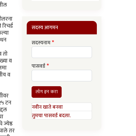
सदस्य आगमन
सदस्यनाम
पासवर्ड
लॉग इन करा
नवीन खाते बनवा
तुमचा पासवर्ड बदला.