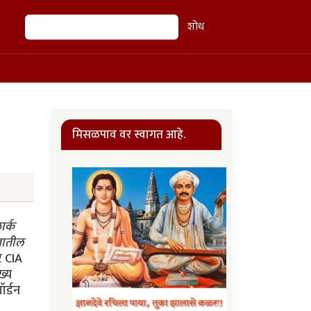
शोध
शोध
मिसळपाव वर स्वागत आहे.
ार्क
ेखातील
ल एक परवलीचा शब्द असलेली खोली या चर्चेसाठी मक्की करण्यात आली. सोलार्त्झ त्यांच्या मदतनिसांबरोबर हजर होते. एका मोठ्या टेबलामागे आईन्सेल व बार्लो बसले. त्यांच्या बाजूला एक 'Babysitter' बाई बसली होती व CIA 'काँग्रेस'ऐवजी 'व्हाईट हाऊस'शी एकनिष्ठ राहील याची खात्री करण्यासाठी तिला तेथे बसवले होते! CIA च्या अण्वस्त्रप्रसारविरोधी विभागाचा जॉन सेरॅबियन नावाचा आणखी एक अधिकारीही तिथे होता. दुसर्‍या बाजूला बारा सिनेटर्स व प्रतिनिधी बसले होते. मागच्या बाजूला 'व्हाईट हाऊस'तर्फे चर्चेचे निरीक्षण करायला आलेले मध्यपूर्व व दक्षिण अशिया विभाग