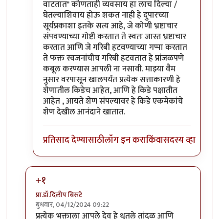
वाटतात" कोणताही व्यवसाय हा लाच दिल्या /
घेतल्याशिवाय होऊ शकत नाही हे दुपारच्या
सूर्यप्रकाशा इतके सत्य आहे, जे कोणी भ्रष्टाचार
संपवण्याच्या गोष्टी करतात ते स्वतः जास्त भ्रष्टाचार
करतात आणि जे गरिबी हटवण्याच्या गप्पा करतात
ते फक्त स्वजनांचीच गरिबी हटवतात हे प्रांजळपणे
कबूल करण्यास आपली ना नसावी. माझ्या वैम
नुसार वरपासून खालपर्यंत प्रत्येक सत्ताकारणी हे
शेणातील किडेच आहेत, आणि हे किडे पक्षातीत
आहेत , आयते शेण संपल्यावर हे किडे एकमेकांचे
शेण देखील आनंदाने खातात.
प्रतिसाद देण्यासाठी
लॉग इन करा
किंवा
सदस्य व्हा
+१
प्रा.डॉ.दिलीप बिरुटे
बुधवार, 04/12/2024 09:22
In reply to
साधे गल्लीतल्या रस्त्याचे
by
संजय खांडेकर
प्रत्येक भक्ताला आपले देव हे धुतले तांदूळ आणि