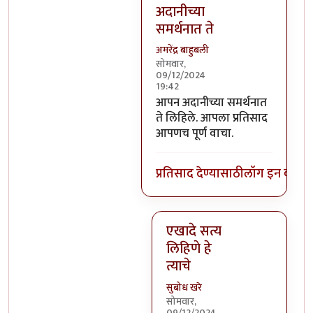
अदानीच्या
समर्थनात ते
अमरेंद्र बाहुबली
सोमवार,
09/12/2024
19:42
In reply to
कोणतेही सरकारी काम ह
आपन अदानीच्या समर्थनात
ते लिहिले. आपला प्रतिसाद
आपणच पूर्ण वाचा.
प्रतिसाद देण्यासाठी
लॉग इन करा
कि
एखादे सत्य
लिहिणे हे
त्याचे
सुबोध खरे
सोमवार,
09/12/2024