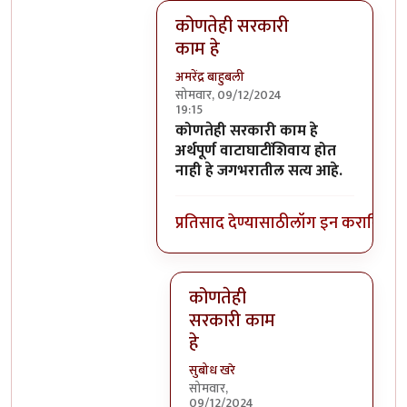
कोणतेही सरकारी
काम हे
अमरेंद्र बाहुबली
सोमवार, 09/12/2024
19:15
In reply to
भुजबळ बुवा
by
सुबोध खरे
कोणतेही सरकारी काम हे
अर्थपूर्ण वाटाघाटींशिवाय होत
नाही हे जगभरातील सत्य आहे.
प्रतिसाद देण्यासाठी
लॉग इन करा
किंवा
स
कोणतेही
सरकारी काम
हे
सुबोध खरे
सोमवार,
09/12/2024