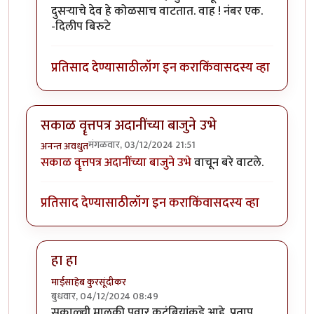
दुसऱ्याचे देव हे कोळसाच वाटतात. वाह ! नंबर एक.
-दिलीप बिरुटे
प्रतिसाद देण्यासाठी
लॉग इन करा
किंवा
सदस्य व्हा
सकाळ वॄत्तपत्र अदानींच्या बाजुने उभे
मंगळवार, 03/12/2024 21:51
अनन्त अवधुत
सकाळ वॄत्तपत्र अदानींच्या बाजुने उभे
वाचून बरे वाटले.
प्रतिसाद देण्यासाठी
लॉग इन करा
किंवा
सदस्य व्हा
हा हा
माईसाहेब कुरसूंदीकर
बुधवार, 04/12/2024 08:49
In reply to
सकाळ वॄत्तपत्र अदानींच्या बाजुने उभे
by
अनन्त अ
सकाळ्ची मालकी पवार कुटुंबियांकडे आहे. प्रताप