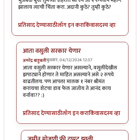
भुजबळ बुवा तुमच्या शहरात सी एन जी २ रुपयाने महाग
झालाय त्याची चिंता करा. अदानी कुठे? तुम्ही कुठे?
प्रतिसाद देण्यासाठी
लॉग इन करा
किंवा
सदस्य व्हा
आता वसुली सरकार येणार
बुधवार, 04/12/2024 12:37
अमरेंद्र बाहुबली
In reply to
भुजबळ बुवा
by
सुबोध खरे
आता वसुली सरकार येणार असल्याने, वसुलीदेखील
झपाट्याने होणार ते माहित असल्याने असे २ रुपये
वाढतीलच. पण आपला मालक १ नंबर श्रीमंत
करायचा शेटचा डाव फेल जातोय ते आनंद काय
वर्नावा?? :)
प्रतिसाद देण्यासाठी
लॉग इन करा
किंवा
सदस्य व्हा
जमीन मोजणी फी दुप्पट झाली.