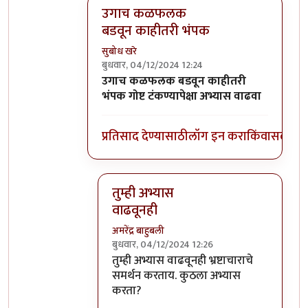
उगाच कळफलक
बडवून काहीतरी भंपक
सुबोध खरे
बुधवार, 04/12/2024 12:24
In reply to
भ्रष्टाचाराचे समर्थन करायचे
by
अमरेंद
उगाच कळफलक बडवून काहीतरी
भंपक गोष्ट टंकण्यापेक्षा अभ्यास वाढवा
प्रतिसाद देण्यासाठी
लॉग इन करा
किंवा
सदस्य व्
तुम्ही अभ्यास
वाढवूनही
अमरेंद्र बाहुबली
बुधवार, 04/12/2024 12:26
In reply to
उगाच कळफलक बडवून काहीतरी
तुम्ही अभ्यास वाढवूनही भ्रष्टाचाराचे
समर्थन करताय. कुठला अभ्यास
करता?