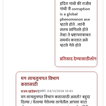
In reply to
एखादे सत्य लिहिणे ह
इंदिरा गांधी की राजीव
गांधी नी corruption
is a global
phenomenon ase
म्हटले होते . त्यांनी
सत्तच सांगितले होते
तेव्हा ते भ्रष्टाचराबाबत
समर्थन करतात असे
म्हटले गेले होते
प्रतिसाद देण्यासाठी
लॉग इन क
मग लाचलुचपत विभाग
कशासाठी
बुधवार, 04/12/2024 10:43
संजय खांडेकर
In reply to
कोणतेही सरकारी काम हे
by
अमरेंद्र बाहुबली
मग लाचलुचपत विभाग कशासाठी असतो? बहुदा
दिल्या / घेतल्या गेलेल्या लाचेतील आपला वाटा