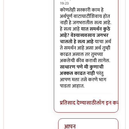
19:23
In reply to
कोणतेही सरकारी काम हे
कोणतेही सरकारी काम हे
अर्थपूर्ण वाटाघाटींशिवाय होत
नाही हे जगभरातील सत्य आहे.
हे सत्य आहे
यात समर्थन कुठे
आहे?
वेश्याव्यवसाय जगभर
चालतो हे सत्य आहे
याचा अर्थ
ते समर्थन आहे असा अर्थ तुम्ही
काढत असाल तर तुमच्या
अकलेची कीव करावी लागेल.
साधारण पणे मी कुणाची
अक्कल काढत नाही
परंतु
आपण मला तसे करणे भाग
पाडता आहात.
प्रतिसाद देण्यासाठी
लॉग इन करा
किंव
आपन