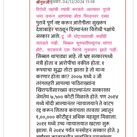
बुधवार, 04/12/2024 15:58
श्रीगुरुजी
In reply to
विरोधी पक्षांची त्यांची
by
आग्या१९९०
विरोधी पक्षांची त्यांची सरकारे आल्यावर पुरावे
जमा करून आणायचा होता स्विडनवर दबाव
पुरावे पूर्ण नष्ट करून आरोपीला सुखरूप
देशाबाहेर पाठवून दिल्यानंतर विरोधी पक्षांचे
सरकार आले.
टू जी घोट्याळातही काहीही
सापडले नाही. सिब्बल सुरुवातीपासूनच सांगत
होते, सरकारचे एक पैशाचे नुकसान झाले नाही.
सिब्बल थापाड्या आहे. तो भ्रष्ट सरकारमध्ये
मंत्री होता व आरोपींचा वकील होता. १
रूपयाचा सुद्धा तोटा झाला हे तो मान्य
करणार होता का? २००७ मध्ये २ जी
तरंगलहरी आपल्या पाठिराख्यांना
खिरापतीसारख्या वाटल्यानंतर सरकारला
जेमतेम ७,५०० कोटी मिळाले होते. पण २०१४
मध्ये मोदी आल्यानंतर न्यायालयाने ते वाटप
रद्द करून लिलाव करायला लावला ज्यातून
१,००,००० कोटीहून अधिक महसूल मिळाला.
२०११ मध्ये उच्च न्यायालयात खटला सुरू
झाला. मे २०१४ पर्यंत मनमोहन सरकार होते. ३