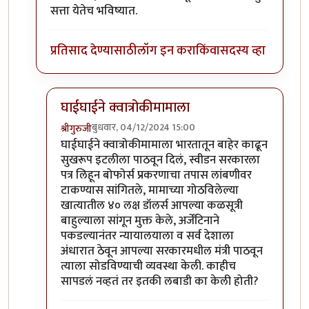
सत्ता येतेच भविष्यात.
प्रतिसाद देण्यासाठी
लॉग इन करा
किंवा
सदस्य व्हा
घाईघाईने क्वात्रोकीमामाला
बुधवार, 04/12/2024 15:00
श्रीगुरुजी
In reply to
बोफोर्स मध्येही काही सापडले
by
आग्या१९९०
घाईघाईने क्वात्रोकीमामाला भारतातून बाहेर काढून
सुखरूप इटलीला पाठवून दिलं, स्वीडन सरकारला
पत्र लिहून बोफोर्स प्रकरणाचा तपास लांबणीवर
टाकण्यास सांगितले, मामाच्या गोठविलेल्या
खात्यातील ४० लक्ष डॉलर्स आपल्या कळसूत्री
बाहुल्याला सांगून मुक्त केले, अर्जेंटिनाने
पकडल्यानंतर न्यायालयाला व सर्व देशाला
अंधारात ठेवून आपल्या सरकारमधील मंत्री पाठवून
त्याला सोडविण्याची व्यवस्था केली. काहीच
सापडलं नव्हतं तर इतकी लबाडी का केली होती?