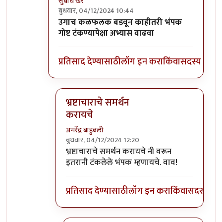
सुबोध खरे
बुधवार, 04/12/2024 10:44
In reply to
कोणतेही सरकारी काम हे
by
अमरेंद्र बाहु
उगाच कळफलक बडवून काहीतरी भंपक
गोष्ट टंकण्यापेक्षा अभ्यास वाढवा
प्रतिसाद देण्यासाठी
लॉग इन करा
किंवा
सदस्य व्हा
भ्रष्टाचाराचे समर्थन
करायचे
अमरेंद्र बाहुबली
बुधवार, 04/12/2024 12:20
In reply to
उगाच कळफलक बडवून काहीतरी भंप
भ्रष्टाचाराचे समर्थन करायचे नी वरून
इतरानी टंकलेले भंपक म्हणायचे. वाव!
प्रतिसाद देण्यासाठी
लॉग इन करा
किंवा
सदस्य व्हा