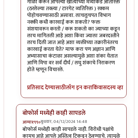
गोळा करून आपल्या खात्याच्या मंत्र्याकडे अतिरिक्त
(ठरलेल्या तक्त्या / टारगेट व्यतिरिक्त ) रक्कम
पोहोचवण्यासाठी असावा. लाचलुचपत विभाग
नक्की कधी कारवाई करू शकतो? फक्त
संशयावरून करतो / करू शकतो का ज्याच्या कडून
लाच मागितली आहे अशा किंवा ज्याला जबरदस्तीने
लाच दिली जात आहे अशा व्यक्तीच्या तक्रारीनंतरच
कारवाई करता येते? माफ करा पण अज्ञान आणि
अभ्यासाचा कंटाळा असल्यामुळे अशा शंका येतात
आणि मिपा वर सर्व दीर्घ / लघु शंकाचे निराकरण
होते म्हणून विचारले.
प्रतिसाद देण्यासाठी
लॉग इन करा
किंवा
सदस्य व्हा
बोफोर्स मध्येही काही सापडले
बुधवार, 04/12/2024 14:48
आग्या१९९०
In reply to
कोणतेही सरकारी काम हे
by
सुबोध खरे
बोफोर्स मध्येही काही सापडले नाही. विरोधी पक्षांचे
कामच आहे आपले अस्तित्व टिकवून ठेवण्याचे. त्यामुळे