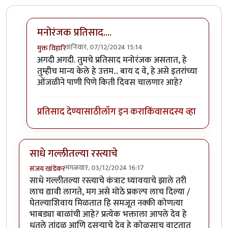
मनोरंजक प्रतिसाद....
शनिवार, 07/12/2024 15:14
मुक्त विहारि
In reply to
मनोरंजक प्रतिसाद.
by
अमरेंद्र बाहुबली
अगदी अगदी. तुमचे प्रतिसाद मनोरंजक असतात, हे
तुम्हीच मान्य केले हे उत्तम... बाय द वे, हे असे इतरांच्या
ओंजळीने पाणी पिणे किती दिवस चालणार आहे?
प्रतिसाद देण्यासाठी
लॉग इन करा
किंवा
सदस्य व्हा
साधे गल्लीतल्या रस्त्याचे
मंगळवार, 03/12/2024 16:17
संजय खांडेकर
साधे गल्लीतल्या रस्त्याचे कंत्राट घ्यावयाचे झाले तरी
लाच द्यावी लागते, मग असे मोठे प्रकल्प लाच दिल्या /
घेतल्याशिवाय मिळतात हि समजूत नक्की कोणत्या
भाबड्या बाळांची आहे? प्रत्येक भक्ताला आपले देव हे
धुतले तांदूळ आणि दुसऱ्याचे देव हे कोळसाच वाटतात