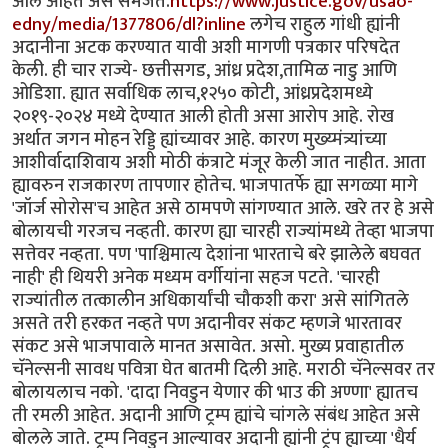
आले आहेत असे समजते.
https://www.justice.gov/usao-
edny/media/1377806/dl?inline
लगेच राहुल गांधी ह्यांनी
अदानीना अटक करण्यात यावी अशी मागणी पत्रकार परिषदेत
केली. ही चार राज्ये- छत्तीसगड, आंध्र प्रदेश,तामिळ नाडु आणि
ओडिशा. ह्यात सर्वाधिक लाच,१२५० कोटी, आंध्रप्रदेशमध्ये
२०१९-२०२४ मध्ये देण्यात आली होती असा आरोप आहे. रोख
अर्थात जगन मोहन रेड्डि ह्यांच्यावर आहे. कारण मुख्य्मंत्र्यांच्या
आशीर्वादाशिवाय अशी मोठी कंत्राटे मंजूर केली जात नाहीत. आता
ह्यावरुन राजकारण तापणार होतेच. भाजपातर्फे ह्या सगळ्या मागे
'जॉर्ज सोरोस'च आहेत असे ठामपणे सांगण्यात आले. खरे तर हे असे
बोलायची गरजच नव्हती. कारण ह्या चारही राज्यांमध्ये तेव्हा भाजपा
सत्तेवर नव्हता. पण 'पाश्चिमात्य देशांना भारताचे बरे झालेले बघवत
नाही' ही थियरी अनेक मध्यम वर्गीयांना सहज पटते. 'चारही
राज्यांतील तत्कालीन अधिकार्यांची चौकशी करा' असे सांगितले
असते तरी हरकत नव्हते पण अदानीवर संकट म्हणजे भारतावर
संकट असे भाजपावाले मानत असावेत. असो. मुख्य प्रवाहातील
चॅनेल्सनी सावध पवित्रा घेत बातमी दिली आहे. मराठी चॅनेल्सवर तर
बोलायलाच नको. 'दादा निवडुन येणार की भाउ की अण्णा' ह्यातच
ती रमली आहेत. अदानी आणि ट्रम्प ह्यांचे चांगले संबंध आहेत असे
बोलले जाते. ट्रम्प निवडुन आल्यावर अदानी ह्यांनी ट्रंप ह्याच्या 'धैर्य