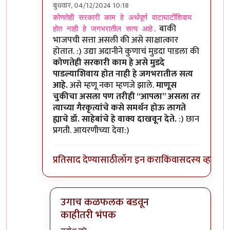
बुधवार, 04/12/2024 10:18
In reply to
गेली ७५ वर्षे दारूबंदी खाते
by
सुबोध खरे
कोणतेही सरकारी काम हे अर्थपूर्ण वाटाघाटींशिवाय
बाकी
होत नाही हे जगभरातील सत्य आहे.
भाजपची सत्ता असली की असे साक्षात्कार
होतात. :) उद्या अदानीने कुणाचं मुडदा पाडला की
कोणतेही सरकारी काम हे असे मुडदे
पाडल्याशिवाय होत नाही हे जगभरातील सत्य
आहे.
असे म्हणू नका म्हणजे झाले.
माणूस
चुकीचा असला पण तरीही “आपला” असला तर
त्याच्या गैरकृत्यांचे कसे समर्थन होऊ लागते
ह्याचे डॉ. साहेबांचे हे वाक्य दाखवून देते.
:) छान
प्रगती. आयरणीच्या देवा:)
प्रतिसाद देण्यासाठी
लॉग इन करा
किंवा
सदस्य व्हा
उगाच कळफलक बडवून
काहीतरी भंपक