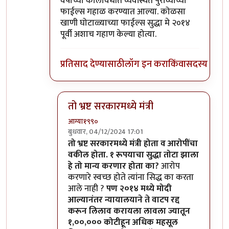
वर्षांच्या कालावधीत व्यवस्थित पुराव्यांच्या
फाईल्स गहाळ करण्यात आल्या. कोळसा
खाणी घोटाळ्याच्या फाईल्स सुद्धा मे २०१४
पूर्वी अशाच गहाण केल्या होत्या.
प्रतिसाद देण्यासाठी
लॉग इन करा
किंवा
सदस्य व्हा
तो भ्रष्ट सरकारमध्ये मंत्री
आग्या१९९०
बुधवार, 04/12/2024 17:01
In reply to
विरोधी पक्षांची त्यांची
by
श्रीगुरुजी
तो भ्रष्ट सरकारमध्ये मंत्री होता व आरोपींचा
वकील होता. १ रूपयाचा सुद्धा तोटा झाला
हे तो मान्य करणार होता का?
आरोप
करणारे स्वच्छ होते त्यांना सिद्ध का करता
आले नाही ?
पण २०१४ मध्ये मोदी
आल्यानंतर न्यायालयाने ते वाटप रद्द
करून लिलाव करायला लावला ज्यातून
१,००,००० कोटीहून अधिक महसूल