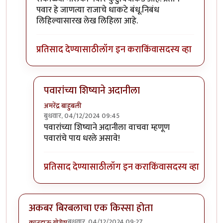
पवार हे जाणत्या राजाचे धाकटे बंधू.निबंध
लिहिल्यासारख लेख लिहिला आहे.
प्रतिसाद देण्यासाठी
लॉग इन करा
किंवा
सदस्य व्हा
पवारांच्या शिष्याने अदानीला
अमरेंद्र बाहुबली
बुधवार, 04/12/2024 09:45
In reply to
हा हा
by
माईसाहेब कुरसूंदीकर
पवारांच्या शिष्याने अदानीला वाचवा म्हणूण
पवारांचे पाय धरले असावे!
प्रतिसाद देण्यासाठी
लॉग इन करा
किंवा
सदस्य व्हा
अकबर बिरबलाचा एक किस्सा होता
बुधवार, 04/12/2024 09:27
कानडाऊ योगेशु