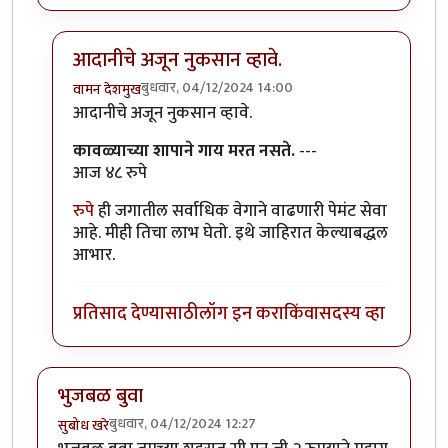
आदानीचे अजून नुकसान व्हावे.
बुधवार, 04/12/2024 14:00
वामन देशमुख
In reply to
अदानी हिरवी ऊर्जा नावाचा
by
अमरेंद्र बाहुबली
आदानीचे अजून नुकसान व्हावे.
कावळ्याच्या शापाने गाय मरत नसते.
---
आज ४८ रुपे
रुपे
ही जगातील सर्वाधिक वेगाने वाढणारी पेमंट सेवा
आहे. मीही तिचा लाभ घेतो. इथे जाहिरात केल्याबद्धल
आभार.
प्रतिसाद देण्यासाठी
लॉग इन करा
किंवा
सदस्य व्हा
भुजबळ बुवा
बुधवार, 04/12/2024 12:27
सुबोध खरे