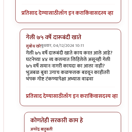
प्रतिसाद देण्यासाठी
लॉग इन करा
किंवा
सदस्य व्हा
गेली ७५ वर्षे दारूबंदी खाते
बुधवार, 04/12/2024 10:11
सुबोध खरे
In reply to
कोणतेही सरकारी काम हे
by
अमरेंद्र बाहुबली
गेली ७५ वर्षे दारूबंदी खाते काय करत आले आहे?
घटनेच्या ४४ व्य कलमात लिहिलेले असूनही गेली
७५ वर्षे समान नागरी कायदा का आला नाही?
भुजबळ बुवा उगाच कळफलक बडवून काहीतरी
भंपक गोष्ट टंकण्यापेक्षा अभ्यास वाढवा
प्रतिसाद देण्यासाठी
लॉग इन करा
किंवा
सदस्य व्हा
कोणतेही सरकारी काम हे
अमरेंद्र बाहुबली