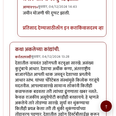
बुधवार, 04/12/2024 14:43
आग्या१९९०
In reply to
आता वसुली सरकार येणार
by
अमरेंद्र बाहुबली
जमीन मोजणी फी दुप्पट झाली.
प्रतिसाद देण्यासाठी
लॉग इन करा
किंवा
सदस्य व्हा
कथा अकलेच्या कांद्यांची.
बुधवार, 04/12/2024 13:28
कर्नलतपस्वी
देशातील नामवंत उद्योगपती वटवृक्षा सारखे. असंख्य
कुटुंबाचे आधार. देशाचा अर्थीक कणा, अंतरराष्ट्रीय
बाजारपेठेत आपली धाक जमवून देशाच्या प्रगतीचे
आधार स्तंभ. यांच्या चॅरिटेबल संस्थांमुळे कित्येक गरजूंचे
मदतनीस. आपल्यासारखे सामान्य लोकांनी कितीही
कळफलक बडवला तरी त्यांच्या ढुंगणाला खबर नसते..
केवळ राजकीय असूयेपोटी काहीही बरळायचे. हे म्हणजे
अकलेचे तारे तोडण्या सारखे. सुर्या वर थुंकण्याचा
↑
कितीही प्रयत्न केला तरी ती थुंकी थुकंणार्याच्या
तोंडावरच पडणार. देशातील उद्योग डिस्टॅबीलाईझ करून