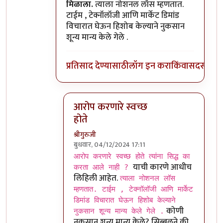
मिळाला.
त्याला नोशनल लॉस म्हणतात.
टाईम , टेक्नॉलॉजी आणि मार्केट डिमांड
विचारात घेऊन हिशोब केल्याने नुकसान
शून्य मान्य केले गेले .
प्रतिसाद देण्यासाठी
लॉग इन करा
किंवा
सदस्य व्हा
आरोप करणारे स्वच्छ
होते
श्रीगुरुजी
बुधवार, 04/12/2024 17:11
In reply to
तो भ्रष्ट सरकारमध्ये मंत्री
by
आग्या१९
आरोप करणारे स्वच्छ होते त्यांना सिद्ध का
याची कारणे आधीच
करता आले नाही ?
लिहिली आहेत.
त्याला नोशनल लॉस
म्हणतात. टाईम , टेक्नॉलॉजी आणि मार्केट
डिमांड विचारात घेऊन हिशोब केल्याने
कोणी
नुकसान शून्य मान्य केले गेले .
नुकसान शून्य मान्य केले? सिब्बलने की