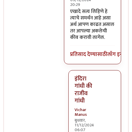
20:29
In reply to
आपन अदानीच्या समर्थ
एखादे सत्य लिहिणे हे
त्याचे समर्थन आहे असा
अर्थ आपण काढत असाल
तर आपल्या अकलेची
कीव करावी लागेल.
प्रतिसाद देण्यासाठी
लॉग इन कर
इंदिरा
गांधी की
राजीव
गांधी
Vichar
Manus
बुधवार,
11/12/2024
06:07