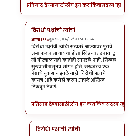
प्रतिसाद देण्यासाठी
लॉग इन करा
किंवा
सदस्य व्हा
विरोधी पक्षांची त्यांची
बुधवार, 04/12/2024 15:24
आग्या१९९०
In reply to
घाईघाईने क्वात्रोकीमामाला
by
श्रीगुरुजी
विरोधी पक्षांची त्यांची सरकारे आल्यावर पुरावे
जमा करून आणायचा होता स्विडनवर दबाव. टू
जी घोट्याळातही काहीही सापडले नाही. सिब्बल
सुरुवातीपासूनच सांगत होते, सरकारचे एक
पैशाचे नुकसान झाले नाही. विरोधी पक्षाचे
कामच आहे कसेही करून आपले अस्तित्व
टिकवून ठेवणे.
प्रतिसाद देण्यासाठी
लॉग इन करा
किंवा
सदस्य व्हा
विरोधी पक्षांची त्यांची