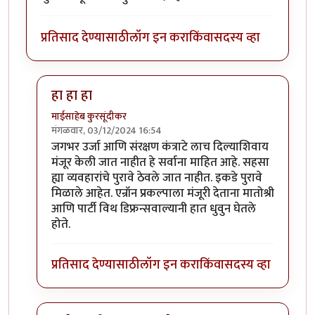
प्रतिसाद देण्यासाठी
लॉग इन करा
किंवा
सदस्य व्हा
हा हा हा
माईसाहेब कुरसूंदीकर
मंगळवार, 03/12/2024 16:54
In reply to
साधे गल्लीतल्या रस्त्याचे
by
संजय खांडेकर
जगभर उर्जा आणि संरक्षण कंत्राटे लाच दिल्याशिवाय
मंजूर केली जात नाहीत हे सर्वाना माहित आहे. सहसा
ह्या व्यवहारांचे पुरावे ठेवले जात नाहीत. इकडे पुरावे
मिळाले आहेत. एन्रॉन प्रकल्पाला मंजूरी देताना मातोश्री
आणि पार्टी विथ डिफ्रन्सवाल्यानी हात धुवुन घेतले
होते.
प्रतिसाद देण्यासाठी
लॉग इन करा
किंवा
सदस्य व्हा