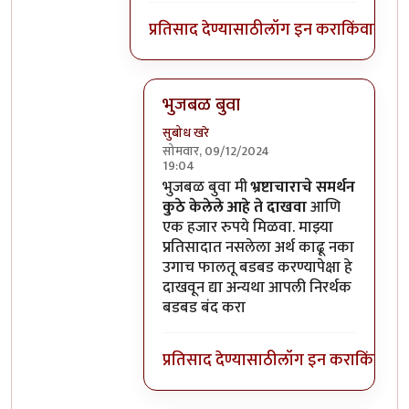
प्रतिसाद देण्यासाठी
लॉग इन करा
किंवा
सदस्य
भुजबळ बुवा
सुबोध खरे
सोमवार, 09/12/2024
19:04
In reply to
तुम्ही अभ्यास वाढवूनही
by
अमरें
भुजबळ बुवा मी
भ्रष्टाचाराचे समर्थन
कुठे केलेले आहे ते दाखवा
आणि
एक हजार रुपये मिळवा. माझ्या
प्रतिसादात नसलेला अर्थ काढू नका
उगाच फालतू बडबड करण्यापेक्षा हे
दाखवून द्या अन्यथा आपली निरर्थक
बडबड बंद करा
प्रतिसाद देण्यासाठी
लॉग इन करा
किंवा
सदस