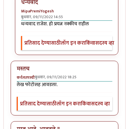
धन्यवाद
MipaPremiYogesh
बुधवार, 09/11/2022 14:55
In reply to
मस्त लेख
by
राजेंद्र मेहेंदळे
धन्यवाद राजेश. हो प्रयत्न नक्कीच राहील
प्रतिसाद देण्यासाठी
लॉग इन करा
किंवा
सदस्य व्हा
मस्तच
बुधवार, 09/11/2022 18:25
कर्नलतपस्वी
लेख फोटोसह आवडला.
प्रतिसाद देण्यासाठी
लॉग इन करा
किंवा
सदस्य व्हा