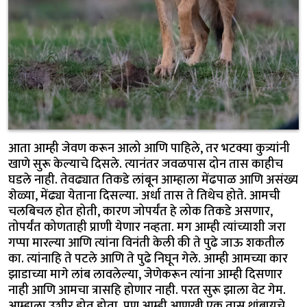
आता आम्ही जेवण करून आलो आणि पाहिले, तर भटक्या कुत्र्यांनी
खाणे सुरू केल्याचे दिसले. त्यानंतर जवळपास दोन तास काहीच
घडले नाही. तेवढ्यात तिकडे लांबून आम्हाला मेंढपाळ आणि असंख्य
शेळ्या, मेंढ्या येताना दिसल्या. अर्धा तास ते तिथेच होते. आमची
चलबिचल होत होती, कारण जोपर्यंत हे लोक तिकडे असणार,
तोपर्यंत कोणताही प्राणी येणार नव्हता. मग आम्ही त्यांच्याशी जरा
गप्पा मारल्या आणि त्यांना विनंती केली की ते पुढे जाऊ शकतील
का. त्यांनाहि ते पटले आणि ते पुढे निघून गेले. आम्ही आमच्या कार
झाडाच्या मागे लांब लावलेल्या, जेणेकरून त्यांना आम्ही दिसणार
नाही आणि आमचा त्रासहि होणार नाही. परत सुरू झाला वेट गेम.
आम्हाला उशीर होत होता, पण आम्ही आणखी एक तास थांबायचे