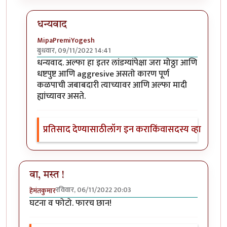
धन्यवाद
MipaPremiYogesh
बुधवार, 09/11/2022 14:41
In reply to
खुपच रोमांचित घटना व फोटो!
by
Bhakti
धन्यवाद. अल्फा हा इतर लांडग्यांपेक्षा जरा मोठ्ठा आणि
धष्टपुष्ट आणि aggresive असतो कारण पूर्ण
कळपाची जबाबदारी त्याच्यावर आणि अल्फा मादी
ह्यांच्यावर असते.
प्रतिसाद देण्यासाठी
लॉग इन करा
किंवा
सदस्य व्हा
वा, मस्त !
रविवार, 06/11/2022 20:03
हेमंतकुमार
घटना व फोटो. फारच छान!