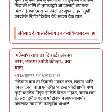
मूळात दुर्मिळातली दुर्मिळ घटना. ती तुम्हाला बघायला
मिळाली आणि ती तुमच्याद्वारे आम्हालाही बघायला
मिळणे हे एकदम खास. फोटो तर सुपर्ब आहेत. तुम्ही
काढलेले व्हिडिओदेखील येथे अवश्य येऊ द्यात.
प्रतिसाद देण्यासाठी
लॉग इन करा
किंवा
सदस्य व्हा
'गलेमा'त वाघ तर दिवाळी अंकात
तरस, लांडगा आणि कोल्हा...क्या
बात!
शुक्रवार, 11/11/2022 21:28
टर्मीनेटर
'गलेमा'त वाघ तर दिवाळी अंकात तरस, लांडगा आणि
कोल्हा...क्या बात! एकंदरीत 'वाईल्ड फोटोग्राफी' मध्ये
तुम्ही चांगलेच निपुण झालेले दिसत आहात, फारच छान
👍 अशा दुर्मीळ घटना फोटोरुपाने आमच्यासमोर
मांडल्यात त्यासाठी मनःपूर्वक आभार!