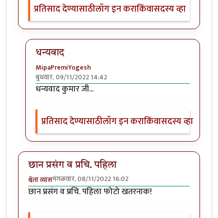
प्रतिसाद देण्यासाठी
लॉग इन करा
किंवा
सदस्य व्हा
धन्यवाद
MipaPremiYogesh
बुधवार, 09/11/2022 14:42
In reply to
वा, मस्त !
by
हेमंतकुमार
धन्यवाद कुमार जी...
प्रतिसाद देण्यासाठी
लॉग इन करा
किंवा
सदस्य व्हा
छान प्रसंग व प्रचि. पहिला
मंगळवार, 08/11/2022 16:02
श्वेता व्यास
छान प्रसंग व प्रचि. पहिला फोटो खतरनाक!