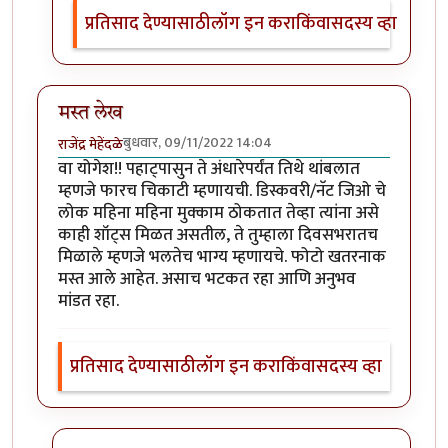
प्रतिसाद देण्यासाठी
लॉग इन करा
किंवा
सदस्य व्हा
मस्त लेख
बुधवार, 09/11/2022 14:04
राजेंद्र मेहेंदळे
वा योगेश!! पहाट्पासुन ते अंधारेपर्यंत तिथे थांबलात
म्हणजे फारच चिकाटी म्हणायची. डिस्कवरी/नॅट जिओ चे
लोक महिना महिना मुक्काम ठोकतात तेव्हा त्यांना असे
काही शॉट्स मिळत असतील, ते तुम्हाला दिवसभरातच
मिळाले म्हणजे भलतेच भाग्य म्हणायचे. फोटो खतरनाक
मस्त आले आहेत. असाच भटकत रहा आणि अनुभव
मांडत रहा.
प्रतिसाद देण्यासाठी
लॉग इन करा
किंवा
सदस्य व्हा