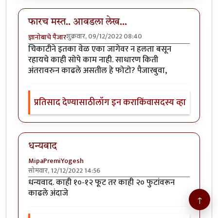
फारच मस्त.. आवडला लेख...
शुक्रवार, 09/12/2022 08:40
ज्ञानोबाचे पैजार
चिकाटीने इतका वेळ एका जागेवर न हलता बसून
रहायचे काही सोपे काम नाही. साधारण किती
अंतरावरुन काढले असतील हे फोटो? पैजारबुवा,
प्रतिसाद देण्यासाठी
लॉग इन करा
किंवा
सदस्य व्हा
धन्यवाद
MipaPremiYogesh
सोमवार, 12/12/2022 14:56
धन्यवाद. काही १०-१२ फूट तर काही २० फुटांवरून
काढले अंदाजे
↑