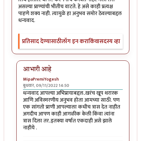
असल्या प्राण्यांची भीतीच वाटते. हे असे काही प्रत्यक्ष
पाहणे शक्य नाही. त्यामुळे हा अनुभव समोर ठेवल्याबद्दल
धन्यवाद.
प्रतिसाद देण्यासाठी
लॉग इन करा
किंवा
सदस्य व्हा
आभारी आहे
MipaPremiYogesh
बुधवार, 09/11/2022 14:50
In reply to
अत्यंत थरारक अनुभव
by
श्वेता२४
धन्यवाद आपल्या अभिप्रायाबद्दल..खरंच खूप थरारक
आणि अविस्मरणीय अनुभव होता आमच्या साठी. पण
एक सांगतो प्राणी आपल्याला कधीच त्रास देत नाहीत
अगदीच आपण काही आगळीक केली किंवा त्यांना
त्रास दिला तर..इतक्या वर्षात एकदाही असे झाले
नाहीये .