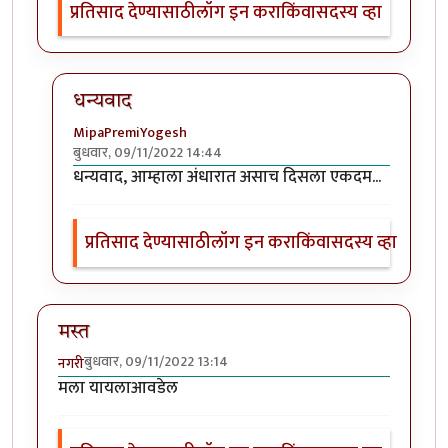
प्रतिसाद देण्यासाठी
लॉग इन करा
किंवा
सदस्य व्हा
धन्यवाद
MipaPremiYogesh
बुधवार, 09/11/2022 14:44
In reply to
छान प्रसंग व प्रचि. पहिला
by
श्वेता व्यास
धन्यवाद, आम्हाला अंधारात असाच दिसला एकदम...
प्रतिसाद देण्यासाठी
लॉग इन करा
किंवा
सदस्य व्हा
मस्त
बुधवार, 09/11/2022 13:14
नगरी
मला यायलाआवडेल