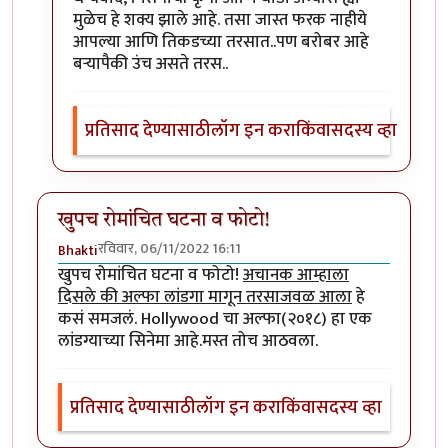
मुळेच हे शक्य झाले आहे. तसा जास्त फरक नाहीये
आपल्या आणि तिकडच्या तरसात..पण बरोबर आहे
बऱ्यापैकी उंच असते तरस..
प्रतिसाद देण्यासाठी
लॉग इन करा
किंवा
सदस्य व्हा
खुपच रोमांचित घटना व फोटो!
रविवार, 06/11/2022 16:11
Bhakti
खुपच रोमांचित घटना व फोटो!
अचानक आम्हाला
दिसले की अल्फा लांडगा मागून तरसाजवळ आला
हे
कसं समजलं. Hollywood चा अल्फा(२०१८) हा एक
लांडग्याच्या सिनेमा आहे.मस्त तोच आठवला.
प्रतिसाद देण्यासाठी
लॉग इन करा
किंवा
सदस्य व्हा