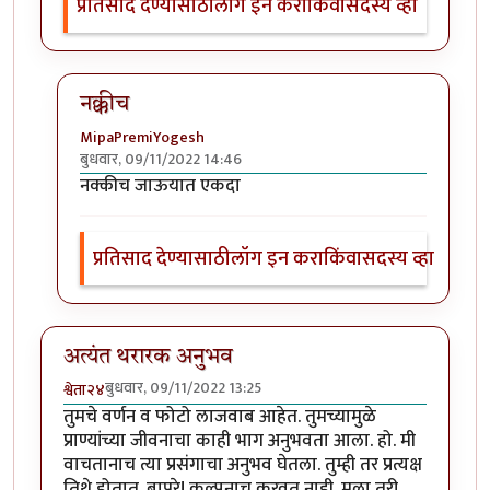
प्रतिसाद देण्यासाठी
लॉग इन करा
किंवा
सदस्य व्हा
नक्कीच
MipaPremiYogesh
बुधवार, 09/11/2022 14:46
In reply to
मस्त
by
नगरी
नक्कीच जाऊयात एकदा
प्रतिसाद देण्यासाठी
लॉग इन करा
किंवा
सदस्य व्हा
अत्यंत थरारक अनुभव
बुधवार, 09/11/2022 13:25
श्वेता२४
तुमचे वर्णन व फोटो लाजवाब आहेत. तुमच्यामुळे
प्राण्यांच्या जीवनाचा काही भाग अनुभवता आला. हो. मी
वाचतानाच त्या प्रसंगाचा अनुभव घेतला. तुम्ही तर प्रत्यक्ष
तिथे होतात. बापरे! कल्पनाच करवत नाही. मला तरी