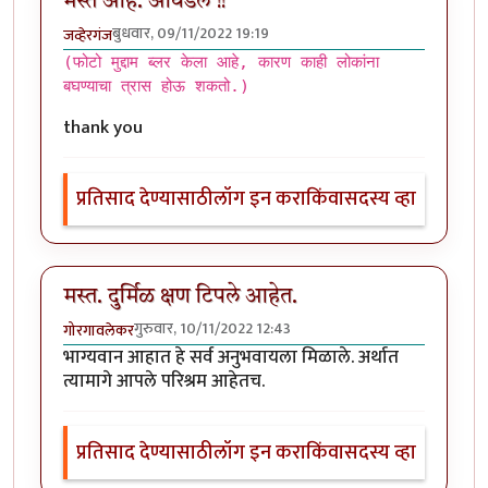
मस्त आहे. आवडले !!
बुधवार, 09/11/2022 19:19
जव्हेरगंज
(फोटो मुद्दाम ब्लर केला आहे, कारण काही लोकांना
बघण्याचा त्रास होऊ शकतो.)
thank you
प्रतिसाद देण्यासाठी
लॉग इन करा
किंवा
सदस्य व्हा
मस्त. दुर्मिळ क्षण टिपले आहेत.
गुरुवार, 10/11/2022 12:43
गोरगावलेकर
भाग्यवान आहात हे सर्व अनुभवायला मिळाले. अर्थात
त्यामागे आपले परिश्रम आहेतच.
प्रतिसाद देण्यासाठी
लॉग इन करा
किंवा
सदस्य व्हा