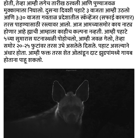
होती, तेव्हा आम्ही लगेच तारीख ठरवली आणि पुण्याजवळ
मुक्कामाला निघालो. दुसऱ्या दिवशी पहाटे ३ वाजता आम्ही उठलो
आणि ३:३० वाजता गवताळ प्रदेशातील स्कॅव्हेंजर (सफाई कामगार)
तरस पाहण्यासाठी रस्त्यावर आलो. आज आमच्यासमोर काय नाट्य
होणार आहे ह्याची आम्हाला काहीच कल्पना नव्हती. आम्ही पहाटे
५च्या सुमारास घटनास्थळी पोहोचलो, आम्ही जवळ गेलो, तेव्हा
समोर २०-२५ फुटांवर तरस उभे असलेले दिसले. पहाट असल्याने
अंधार होता. आम्ही फक्त तरस शेत ओलांडून दाट झुडपांमध्ये गायब
होताना पाहू शकलो.