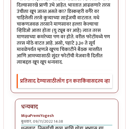
दिल्यासारखे प्राणी उभे आहेत. भारतात आढळणारे तरस
उंचीला खूप जास्त असते का? डिस्कव्हरी वगैरे वर
पाहिलेली तरसे कुत्र्याच्या साईजची वाटतात. मधे
चाकणजवळ तरसाने माणसावर हल्ला केल्याचा
व्हिडिओ आला होता (यु ट्यूब वर आहे) त्यात तरस
माणसाच्या कमरेच्या पण वर होते. वरील फोटोंमध्ये पण
तरस मोठे वाटत आहे. असो, पहाटे ३.३० ते सूर्य
मावळेपर्यंत म्हणजे खूपच चिकाटीने बैठक मारलीत
आणि आमच्यासाठी सुंदर फोटोंची मेजवानी दिलीत
त्याबद्दल खूप खूप धन्यवाद.
प्रतिसाद देण्यासाठी
लॉग इन करा
किंवा
सदस्य व्हा
धन्यवाद
MipaPremiYogesh
बुधवार, 09/11/2022 14:38
In reply to
अप्रतिम
by
सौंदाळा (verified= न पडताळणी केल
धन्यवाद, निसर्गाची कृपा आणि थोडा अभ्यास ह्या