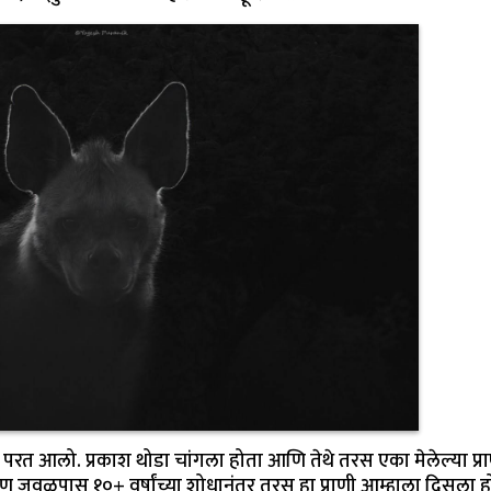
रत आलो. प्रकाश थोडा चांगला होता आणि तेथे तरस एका मेलेल्या प्रा
ण जवळपास १०+ वर्षांच्या शोधानंतर तरस हा प्राणी आम्हाला दिसला ह