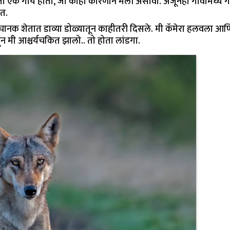
ी ती एक गाय होती, जी काही कारणाने मेली असावी. अजूनही गावामध्ये 
ात.
नक शेतात डाव्या डोळ्यातून काहीतरी दिसले. मी कॅमेरा हलवला आण
न मी आश्चर्यचकित झालो.. तो होता लांडगा.