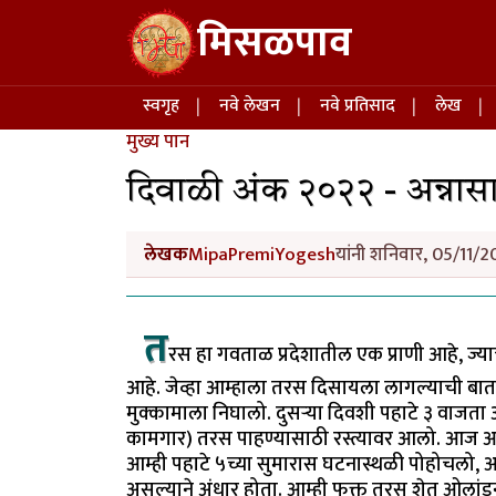
Skip to main content
मिसळपाव
Main navigation
स्वगृह
नवे लेखन
नवे प्रतिसाद
लेख
मुख्य पान
दिवाळी अंक २०२२ - अन्नासा
लेखक
MipaPremiYogesh
यांनी शनिवार, 05/11/2
त
रस हा गवताळ प्रदेशातील एक प्राणी आहे, 
आहे. जेव्हा आम्हाला तरस दिसायला लागल्याची बा
मुक्कामाला निघालो. दुसऱ्या दिवशी पहाटे ३ वाजता
कामगार) तरस पाहण्यासाठी रस्त्यावर आलो. आज आम
आम्ही पहाटे ५च्या सुमारास घटनास्थळी पोहोचलो, आ
असल्याने अंधार होता. आम्ही फक्त तरस शेत ओलांडू