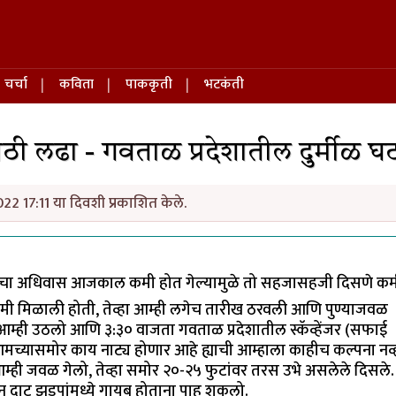
चर्चा
कविता
पाककृती
भटकंती
ठी लढा - गवताळ प्रदेशातील दुर्मीळ घ
022 17:11 या दिवशी प्रकाशित केले.
ज्याचा अधिवास आजकाल कमी होत गेल्यामुळे तो सहजासहजी दिसणे कम
तमी मिळाली होती, तेव्हा आम्ही लगेच तारीख ठरवली आणि पुण्याजवळ
 आम्ही उठलो आणि ३:३० वाजता गवताळ प्रदेशातील स्कॅव्हेंजर (सफाई
च्यासमोर काय नाट्य होणार आहे ह्याची आम्हाला काहीच कल्पना नव्
म्ही जवळ गेलो, तेव्हा समोर २०-२५ फुटांवर तरस उभे असलेले दिसले
न दाट झुडपांमध्ये गायब होताना पाहू शकलो.